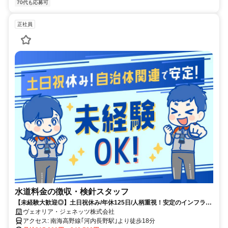
70代も応募可
正社員
水道料金の徴収・検針スタッフ
【未経験大歓迎◎】土日祝休み/年休125日/人柄重視！安定のインフラ事
業で新職種にチャレンジ！
ヴェオリア・ジェネッツ株式会社
アクセス: 南海高野線｢河内長野駅｣より徒歩18分