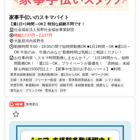
家事手伝いのスキマバイト
【週1日×1時間～OK】特別な経験不問です！
社会福祉法人長野社会福祉事業財団
時給1,737円～2,137円
大阪府河内長野市
勤務時間 9:00～18:00の間で短時間勤務OK ■1日1時間～OK ■週1日～
OK 午前のみ、午後のみなど 勤務時間は気軽にご相談ください！
お仕事内容 ＼スキマ時間勤務しませんか？／ 「1日1時間から」短時
間勤務OK！ 「週1日～OK」プライベートが最優先！ 「高時給」未経
験も時給1500円以上！ 【家事や生活のお手伝いパート】 ■利用...
業界未経験者歓迎
扶養内勤務OK
週1日からOK
副業・WワークOK
主婦・主夫歓迎
フリーター歓迎
産休・育休取得実績あり
急募
シフト自由
学歴不問
車通勤OK
職場見学可
経験不問
未経験者歓迎
残業なし
研修あり
賞与あり
ブランクOK
育休あり
日中
業務委託