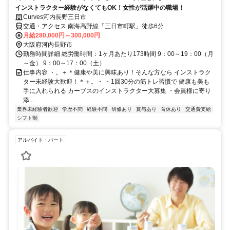
インストラクター経験がなくてもOK！女性が活躍中の職場！
Curves河内長野三日市
交通・アクセス 南海高野線「三日市町駅」徒歩6分
月給280,000円～300,000円
大阪府河内長野市
勤務時間詳細 総労働時間：1ヶ月あたり173時間 9：00～19：00（月
～金） 9：00～17：00（土）
仕事内容 ・。＋＊健康や美に興味あり！そんな方なら インストラク
ター未経験大歓迎！＊＋。・ ・1回30分の筋トレ習慣で 健康も美も
手に入れられる カーブスのインストラクター大募集 ・会員様に寄り
添...
業界未経験者歓迎
学歴不問
経験不問
研修あり
賞与あり
育休あり
交通費支給
シフト制
アルバイト・パート