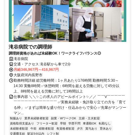
滝谷病院での調理師
調理師資格があれば未経験OK！ワークライフバランス◎
滝谷病院
交通・アクセス 滝谷駅から車で2分
月給346,967円～416,967円
大阪府河内長野市
勤務時間詳細 総労働時間：1ヶ月あたり176時間 勤務時間:5:30～
14:30 実働8時間 ✅休憩時間：6時間を超える労働に対して45分以
上、8時間を超える労働に対して1時間以上
仕事内容 ＼＼✨この求人のアピールポイント✨／／ ￣￣V￣￣￣￣￣
￣￣￣￣￣￣￣￣￣￣￣￣ ✅実務未経験・免許取り立ての方を「育て
る枠」 ✅まずは簡単な盛り付け・仕込みからで安心 ✅先輩がマンツー
マン...
制服あり
業界未経験者歓迎
副業・WワークOK
主婦・主夫歓迎
資格取得支援あり
フリーター歓迎
早朝
学歴不問
車通勤OK
転勤なし
未経験者歓迎
午前
経験者歓迎
有資格者歓迎
夕方
賞与あり
育休あり
交通費支給
駅近5分以内
シフト制