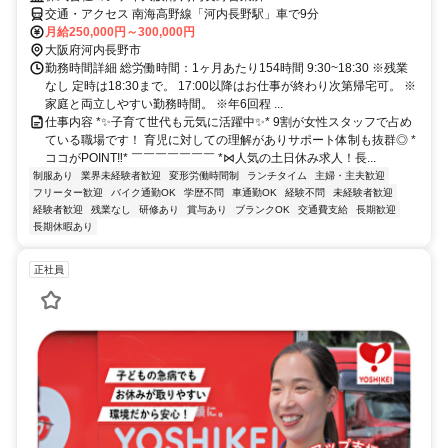
交通・アクセス 南海高野線「河内長野駅」車で9分
月給250,000円～300,000円
大阪府河内長野市
勤務時間詳細 総労働時間：1ヶ月あたり154時間 9:30~18:30 ※残業
なし 定時は18:30まで。 17:00以降はお仕事が終わり次第帰宅可。 ※
家庭と両立しやすい勤務時間。 ※年6回程 ...
仕事内容 *✨子育て世代も元気に活躍中✨* 9割が女性スタッフで占め
ている職場です！ 育児に対しての理解がありサポート体制も抜群◎ *
ココがPOINT‼* ￣￣￣￣￣￣￣ *⋈人気の土日休み求人！長...
制服あり
業界未経験者歓迎
変形労働時間制
ランチタイム
主婦・主夫歓迎
フリーター歓迎
バイク通勤OK
学歴不問
車通勤OK
経験不問
未経験者歓迎
経験者歓迎
残業なし
研修あり
賞与あり
ブランクOK
交通費支給
長期歓迎
長期休暇あり
正社員