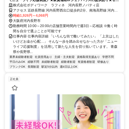
費用負担 新しい地で新しい人生を♪
株式会社ボディワーク ラフィネ 河内長野ノバティ店
アクセス 近鉄長野線 河内長野西出口徒歩約2分、南海高野線 河内長
野西出口徒歩約2分、南海高野線 三日市町西出口徒歩約24分 最寄
時給1,926円～4,068円
駅：河内長野駅
大阪府河内長野市
勤務時間 10:00～20:00の店舗営業時間内で週3日～応相談 ※働く時
間を自分で選ぶことが可能です
仕事内容 仕事内容詳細 「いろんな街で働いてみたい」 「上京はした
いけどお金が心配…」 そんな一歩を踏み出せなかった方が「ニュー
ライフ応援制度」を活用して新たな人生を切り拓いています。 青森
県や長野県...
業界未経験者歓迎
社員登用あり
主婦・主夫歓迎
資格取得支援あり
学歴不問
平日のみOK
経験不問
未経験者歓迎
経験者歓迎
有資格者歓迎
研修あり
ブランクOK
長期歓迎
駅近5分以内
週4日以上OK
正社員