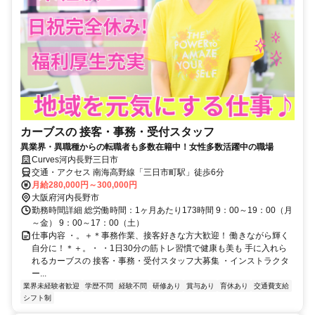
カーブスの 接客・事務・受付スタッフ
異業界・異職種からの転職者も多数在籍中！女性多数活躍中の職場
Curves河内長野三日市
交通・アクセス 南海高野線「三日市町駅」徒歩6分
月給280,000円～300,000円
大阪府河内長野市
勤務時間詳細 総労働時間：1ヶ月あたり173時間 9：00～19：00（月
～金） 9：00～17：00（土）
仕事内容 ・。＋＊事務作業、接客好きな方大歓迎！ 働きながら輝く
自分に！＊＋。・ ・1日30分の筋トレ習慣で健康も美も 手に入れら
れるカーブスの 接客・事務・受付スタッフ大募集 ・インストラクタ
ー...
業界未経験者歓迎
学歴不問
経験不問
研修あり
賞与あり
育休あり
交通費支給
シフト制