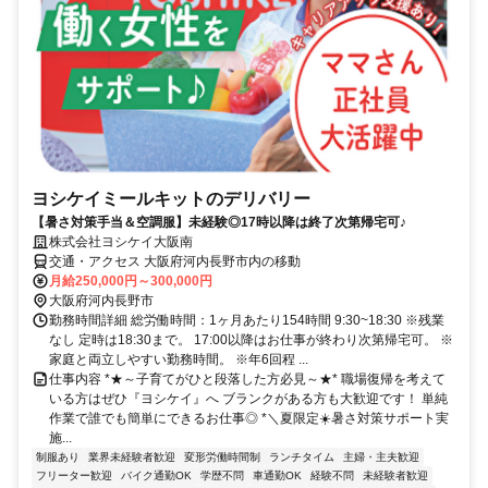
ヨシケイミールキットのデリバリー
【暑さ対策手当＆空調服】未経験◎17時以降は終了次第帰宅可♪
株式会社ヨシケイ大阪南
交通・アクセス 大阪府河内長野市内の移動
月給250,000円～300,000円
大阪府河内長野市
勤務時間詳細 総労働時間：1ヶ月あたり154時間 9:30~18:30 ※残業
なし 定時は18:30まで。 17:00以降はお仕事が終わり次第帰宅可。 ※
家庭と両立しやすい勤務時間。 ※年6回程 ...
仕事内容 *★～子育てがひと段落した方必見～★* 職場復帰を考えて
いる方はぜひ『ヨシケイ』へ ブランクがある方も大歓迎です！ 単純
作業で誰でも簡単にできるお仕事◎ *＼夏限定☀️暑さ対策サポート実
施...
制服あり
業界未経験者歓迎
変形労働時間制
ランチタイム
主婦・主夫歓迎
フリーター歓迎
バイク通勤OK
学歴不問
車通勤OK
経験不問
未経験者歓迎