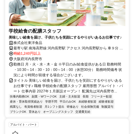
学校給食の配膳スタッフ
美味しい給食を届け、子供たちを笑顔にするやりがいあるお仕事です♪
株式会社東洋食品
最寄り駅 南海高野線 河内長野駅 アクセス 河内長野駅から 車９分 千
代田駅から南海バス 福祉センターあかみね下車 徒歩２分
時給1,240円以上
大阪府河内長野市
勤務日 月・火・水・木・金 ※平日のみ/給食提供がある日 勤務時間
・10:30～14：30・10：00～14：00（休憩30分） 勤務時間備考 状
況により時間が前後する場合がございます。
タイトル 美味しい給食を届け、子供たちを笑顔にするやりがいある
お仕事です♪ 職種 学校給食の配膳スタッフ 雇用形態 アルバイト・パ
ート 仕事内容 2027年１月新設オープン！ 配属先は河内長野市...
扶養内勤務OK
副業・WワークOK
主婦・主夫歓迎
長期
フリーター歓迎
産休・育休取得実績あり
学歴不問
平日のみOK
未経験者歓迎
経験者歓迎
残業なし
有資格者歓迎
月1シフト提出
研修あり
社会保険完備
制服貸与
ブランクOK
育休あり
オープニングスタッフ
交通費支給
アルバイト・パート