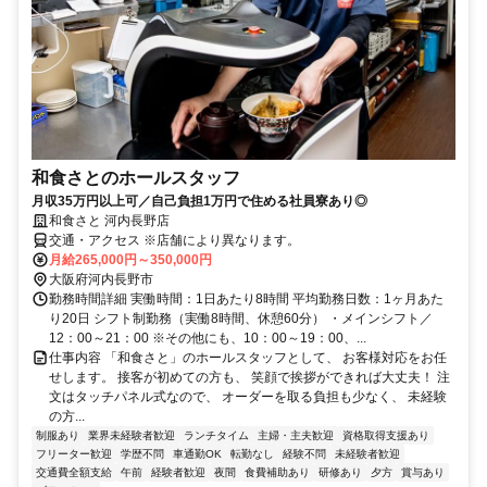
和食さとのホールスタッフ
月収35万円以上可／自己負担1万円で住める社員寮あり◎
和食さと 河内長野店
交通・アクセス ※店舗により異なります。
月給265,000円～350,000円
大阪府河内長野市
勤務時間詳細 実働時間：1日あたり8時間 平均勤務日数：1ヶ月あた
り20日 シフト制勤務（実働8時間、休憩60分） ・メインシフト／
12：00～21：00 ※その他にも、10：00～19：00、...
仕事内容 「和食さと」のホールスタッフとして、 お客様対応をお任
せします。 接客が初めての方も、 笑顔で挨拶ができれば大丈夫！ 注
文はタッチパネル式なので、 オーダーを取る負担も少なく、 未経験
の方...
制服あり
業界未経験者歓迎
ランチタイム
主婦・主夫歓迎
資格取得支援あり
フリーター歓迎
学歴不問
車通勤OK
転勤なし
経験不問
未経験者歓迎
交通費全額支給
午前
経験者歓迎
夜間
食費補助あり
研修あり
夕方
賞与あり