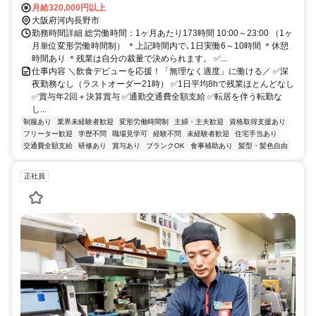
所/徒歩約4分
月給320,000円以上
大阪府河内長野市
勤務時間詳細 総労働時間：1ヶ月あたり173時間 10:00～23:00 （1ヶ
月単位変形労働時間制） ＊上記時間内で､1日実働6～10時間 ＊休憩
時間あり ＊残業は自分の裁量で決められます。 ✅...
仕事内容 ＼飲食デビューを応援！「無理なく適度」に働ける／ ✅深
夜勤務なし（ラストオーダー21時） ✅1日平均8hで残業ほとんどなし
✅賞与年2回＋決算賞与 ✅通勤交通費全額支給 ✅転居を伴う転勤な
し...
制服あり
業界未経験者歓迎
変形労働時間制
主婦・主夫歓迎
資格取得支援あり
フリーター歓迎
学歴不問
職場見学可
経験不問
未経験者歓迎
住宅手当あり
交通費全額支給
研修あり
賞与あり
ブランクOK
食事補助あり
髪型・髪色自由
正社員