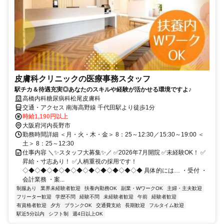
皮膚科クリニックの医療事務スタッフ
駅チカ＆待遇充実◎あなたのスキルや経験が活かせる環境ですよ♪
高橋内科糖尿病科松尾皮膚科
交通・アクセス 南海高野線 千代田駅より徒歩1分
時給1,190円以上
大阪府河内長野市
勤務時間詳細 ＜月・火・木・金＞ 8：25～12:30／15:30～19:00 ＜
土＞ 8：25～12:30
仕事内容 ＼✨スタッフ大募集✨／ ✅2026年7月開院 ✅未経験OK！ ✅
昇給・寸志あり！ ✅人柄重視の採用です！
◇◆◇◆◇◆◇◆◇◆◇◆◇◆◇◆◇◆◇◆ 具体的には… ・受付 ・
会計業務 ・案...
制服あり
業界未経験者歓迎
扶養内勤務OK
副業・WワークOK
主婦・主夫歓迎
フリーター歓迎
学歴不問
経験不問
未経験者歓迎
午前
経験者歓迎
有資格者歓迎
夕方
ブランクOK
交通費支給
長期歓迎
フルタイム歓迎
駅近5分以内
シフト制
週4日以上OK