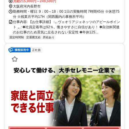
月給215,000円～249,500円
大阪府河内長野市
勤務時間・曜日: 9：00～18：00 1日の実働時間 7時間45分 ※休憩75
分 ※残業月平均17H（関西圏内の事務所平均）
仕事内容: 【お仕事詳細】 :.｡.ヴェオリアジェネッツのアピールポイン
ト .｡.: ✽社員定着率は92％。働きやすさに自信があり！ ✽自治体関連
のお仕事のため景気に左右されない安定性 ✽年休125...
固定時間制
交通費支給
昇給あり
正社員