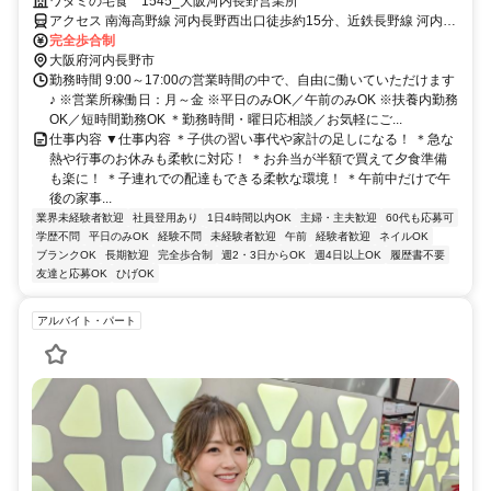
悩みに寄り添う環境があります。週2～5日の勤務で、午前中のみも可
ワタミの宅食 1545_大阪河内長野営業所
能。子連れ配達もでき、お弁当半額の社割も魅力です。
アクセス 南海高野線 河内長野西出口徒歩約15分、近鉄長野線 河内長
野西出口徒歩約15分、南海高野線 千代田西出口徒歩約30分
完全歩合制
大阪府河内長野市
勤務時間 9:00～17:00の営業時間の中で、自由に働いていただけます
♪ ※営業所稼働日：月～金 ※平日のみOK／午前のみOK ※扶養内勤務
OK／短時間勤務OK ＊勤務時間・曜日応相談／お気軽にご...
仕事内容 ▼仕事内容 ＊子供の習い事代や家計の足しになる！ ＊急な
熱や行事のお休みも柔軟に対応！ ＊お弁当が半額で買えて夕食準備
も楽に！ ＊子連れでの配達もできる柔軟な環境！ ＊午前中だけで午
後の家事...
業界未経験者歓迎
社員登用あり
1日4時間以内OK
主婦・主夫歓迎
60代も応募可
学歴不問
平日のみOK
経験不問
未経験者歓迎
午前
経験者歓迎
ネイルOK
ブランクOK
長期歓迎
完全歩合制
週2・3日からOK
週4日以上OK
履歴書不要
友達と応募OK
ひげOK
アルバイト・パート