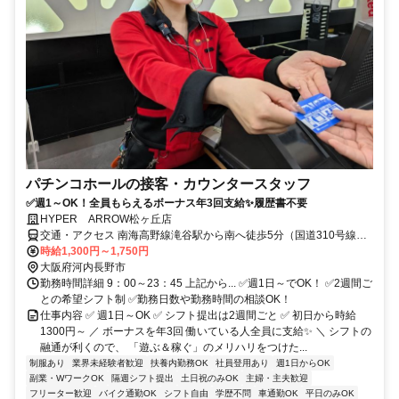
パチンコホールの接客・カウンタースタッフ
✅週1～OK！全員もらえるボーナス年3回支給✨️履歴書不要
HYPER ARROW松ヶ丘店
交通・アクセス 南海高野線滝谷駅から南へ徒歩5分（国道310号線沿
い）
時給1,300円～1,750円
大阪府河内長野市
勤務時間詳細 9：00～23：45 上記から... ✅週1日～でOK！ ✅2週間ご
との希望シフト制 ✅勤務日数や勤務時間の相談OK！
仕事内容 ✅ 週1日～OK ✅ シフト提出は2週間ごと ✅ 初日から時給
1300円～ ／ ボーナスを年3回 働いている人全員に支給✨️ ＼ シフトの
融通が利くので、 「遊ぶ＆稼ぐ」のメリハリをつけた...
制服あり
業界未経験者歓迎
扶養内勤務OK
社員登用あり
週1日からOK
副業・WワークOK
隔週シフト提出
土日祝のみOK
主婦・主夫歓迎
フリーター歓迎
バイク通勤OK
シフト自由
学歴不問
車通勤OK
平日のみOK