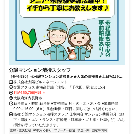
分譲マンション清掃スタッフ
［番号.930］≪分譲マンション清掃員≫★人気の清掃員★土日祝はお休
みです！
株式会社太陽ビルマネージメント
交通アクセス 南海高野線「滝谷」「千代田」駅 徒歩15分
月給150,700円以上
大阪府河内長野市
勤務曜日・時間 勤務例 ■業務曜日 月・火・水・木・金 ■業務時間
9:00～16:00（6ｈ） 勤務時間・曜日に関してはご相談ください。
職種 分譲マンション清掃スタッフ 仕事内容 マンション共用部分（廊
下・階段・エントランス・駐輪場・駐車場・ゴミ庫・外周など）のお
掃除を行っていただきます。
主婦・主夫歓迎
60代も応募可
フリーター歓迎
学歴不問
固定時間制