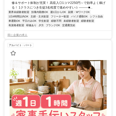
修＆サポート体制が充実！ 高収入◎1コマ2250円～で効率よく稼げ
る！ 1クラスにつき生徒3名程度で進めやすい☆ ―――■...
業界未経験者歓迎
扶養内勤務OK
週1日からOK
副業・WワークOK
1日4時間以内OK
主婦・主夫歓迎
フリーター歓迎
バイク通勤OK
シフト自由
車通勤OK
平日のみOK
学生歓迎
経験不問
未経験者歓迎
経験者歓迎
有資格者歓迎
研修あり
夕方
ブランクOK
交通費支給
同じ企業の求人
アルバイト・パート