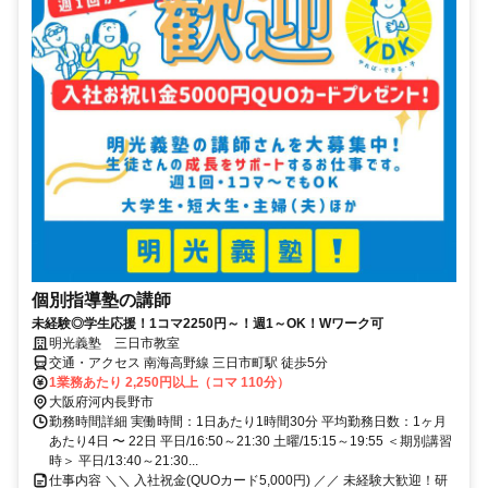
個別指導塾の講師
未経験◎学生応援！1コマ2250円～！週1～OK！Wワーク可
明光義塾 三日市教室
交通・アクセス 南海高野線 三日市町駅 徒歩5分
1業務あたり 2,250円以上（コマ 110分）
大阪府河内長野市
勤務時間詳細 実働時間：1日あたり1時間30分 平均勤務日数：1ヶ月
あたり4日 〜 22日 平日/16:50～21:30 土曜/15:15～19:55 ＜期別講習
時＞ 平日/13:40～21:30...
仕事内容 ＼＼ 入社祝金(QUOカード5,000円) ／／ 未経験大歓迎！研