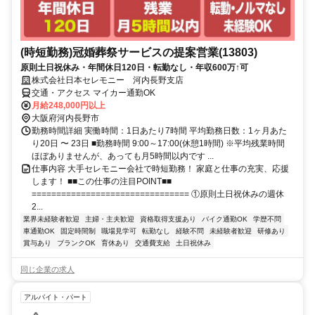
(時短勤務)冠婚葬祭サービスの提案営業(13803)
原則土日祝休み・年間休日120日・転勤なし・年収600万↑可
株式会社日本セレモニー 河内長野支店
交通・アクセス マイカー通勤OK
月給248,000円以上
大阪府河内長野市
勤務時間詳細 実働時間：1日あたり7時間 平均勤務日数：1ヶ月あた
り20日 〜 23日 ■勤務時間 9:00～17:00(休憩1時間) ※平均残業時間
ほぼありませんが、あっても月5時間以内です ...
仕事内容 大手セレモニー会社で時短勤務！ 家庭と仕事の充実、応援
します！ ■■この仕事の注目POINT■■
================================ ①原則土日祝休みの週休
2...
業界未経験者歓迎
主婦・主夫歓迎
資格取得支援あり
バイク通勤OK
学歴不問
車通勤OK
固定時間制
職場見学可
転勤なし
経験不問
未経験者歓迎
研修あり
賞与あり
ブランクOK
育休あり
交通費支給
土日祝休み
同じ企業の求人
アルバイト・パート