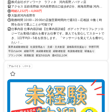
の仕事。手に職を身につけて、生き方を変えよう。
株式会社ボディワーク ラフィネ 河内長野ノバティ店
アクセス 近鉄長野線 河内長野西出口徒歩約2分、南海高野線 河内長
野西出口徒歩約2分、南海高野線 三日市町西出口徒歩約24分 最寄
時給2,232円～4,068円
駅：河内長野駅
大阪府河内長野市
勤務時間 10:00～20:00の店舗営業時間内で週3日～応相談 ※働く時
間を自分で選ぶことが可能です
仕事内容 仕事内容詳細 【仕事内容詳細】 ボディケアやリフレクソロ
ジーでお客様の疲れを癒すお仕事です。新人でも安心してスタートで
き、1日平均3～5名を担当します。 「マッサージを覚えて人を癒やし
たい！...
業界未経験者歓迎
社員登用あり
主婦・主夫歓迎
資格取得支援あり
学歴不問
平日のみOK
経験不問
未経験者歓迎
経験者歓迎
有資格者歓迎
研修あり
ブランクOK
長期歓迎
駅近5分以内
週4日以上OK
アルバイト・パート