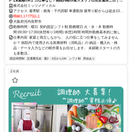
✨【未経験OK】力仕事なし！病院内軽作業スタッフ◎完全週休二日｜交
通費支給★残業ほぼなし
株式会社ミッツメディカル
アクセス: 最寄駅：南海・千代田駅 車通勤加 最寄り駅からは徒歩10分
程度
時給1,177円以上
大阪府河内長野市
勤務時間・曜日: 契約固定シフト制 勤務曜日:火・水・木 勤務時
間:09:00~17:00(休憩有り1時間) 休憩1時間 時間外勤務基本的に無し
仕事内容: 家庭と両立しながら、 人の役に立つ仕事をしてみません
か？ 病院内で使用される医療材料（消耗品）の 納品・棚入れ・検
品・データ入力などの軽作業をお任せします。 未経験スタートの方
も多数活...
固定時間制
交通費支給
週2・3日からOK
シフト制
昇給あり
正社員