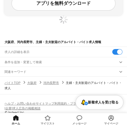
アプリを無料ダウンロード
大阪府、河内長野市、主婦・主夫歓迎のアルバイト・バイト求人情報
求人の詳細を表示
条件を追加・変更して検索
市区町村を追加・変更
関連キーワード
大阪府 河内長野市 主婦・主夫歓迎 在宅ワーク
大阪府
駅を追加・変更
バイトTOP
大阪府
河内長野市
主婦・主夫歓迎のアルバイト・バイト・
大阪府 大阪市 主婦・主夫歓迎 案内
大阪府 大阪市 主婦・主夫歓迎 在宅
大阪府
すべて
求人
大阪府 河内長野市 w ワーク歓迎
大阪府 大阪市 主婦・主夫歓迎 品出し
大阪市
すべて
職種を追加・変更
JR京都線
都島区
福島区
此花区
西区
港区
大正区
天王寺区
浪速区
西淀川区
東淀川区
東成区
島本駅
高槻駅
摂津富田駅
JR総持寺駅
茨木駅
千里丘駅
岸辺駅
吹田駅
東淀川駅
飲食・フードサービス
生野区
旭区
城東区
阿倍野区
住吉区
東住吉区
西成区
淀川区
鶴見区
住之江区
特徴を追加・変更
新大阪駅
大阪駅
新着求人を受け取る
飲食・フードサービス
平野区
北区
中央区
すべて
ヘルプ・お問い合わせ
サイトマップ
利用規約・プライバシーポリシー
ホールスタッフ
キッチンスタッフ
皿洗い・洗い場
精肉・鮮魚加工
給食調理
人気
[企業]求人広告の掲載相談
JR神戸線(大阪～神戸)
堺市
すべて
雇用形態を追加・変更
パン屋（ベーカリー）
フードカウンター販売員
バー（BAR）・バーテンダー
日払いOK
高校生歓迎
学生歓迎
深夜の仕事
髪型・髪色自由
ひげOK
ネイルOK
大阪駅
塚本駅
堺区
中区
東区
西区
南区
北区
美原区
飲食店補助（開店・閉店準備）
飲食店（店長・マネージャー）
ピアスOK
アルバイト・パート
履歴書不要
オープニングスタッフ
留学生・外国人活躍中
都道府県を変更
営業・販売
大和路線
岸和田市
豊中市
池田市
吹田市
泉大津市
高槻市
貝塚市
守口市
枚方市
茨木市
勤務期間
正社員
ホーム
マイリスト
メッセージ
マイページ
河内堅上駅
高井田駅
柏原駅
志紀駅
八尾駅
久宝寺駅
加美駅
平野駅
東部市場前駅
営業・販売
すべて
八尾市
泉佐野市
富田林市
寝屋川市
河内長野市
松原市
大東市
和泉市
箕面市
短期
契約社員
単発・1日OK
長期
期間限定（春夏冬休み等）