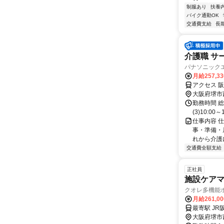
制服あり
扶養
バイク通勤OK
交通費支給
長
介護職 サ
パナソニック
月給257,3
アクセス 
大阪府堺市
勤務時間 総労
(3)10:00
仕事内容 
事・準備・
れから介護
交通費全額支給
正社員
施設ケア
クオレ多機能
月給261,0
最寄駅 J
大阪府堺市