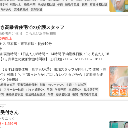
見学可
転勤なし
経験不問
未経験者歓迎
午前
経験者歓迎
夜間
有資格者歓迎
育休あり
交通費支給
長期歓迎
付き高齢者住宅での介護スタッフ
高齢者向け住宅 こもれび浜寺昭和町
00円以上
セス 羽衣駅・東羽衣駅～徒歩10分
市
 実働時間：1日あたり8時間 〜 14時間 平均勤務日数：1ヶ月あたり18
 【1ヵ月単位の変形労働時間制】 [⏰日勤] 7:00～16:00 9:00～18:00
／ 【まずは職場体験・見学もOK✋】 現場スタッフが同行して 体験・見
ど)も可能！ ＼ ▽“ほったらかし”にしない♪▽ ✮ だから［定着率も抜
'•)੭【未経験...
未経験者歓迎
変形労働時間制
副業・WワークOK
主婦・主夫歓迎
り
フリーター歓迎
バイク通勤OK
早朝
学歴不問
車通勤OK
職場見学可
不問
未経験者歓迎
交通費全額支給
午前
経験者歓迎
夜間
有資格者歓迎
ート
の受付さん
クリニック
円～1,450円