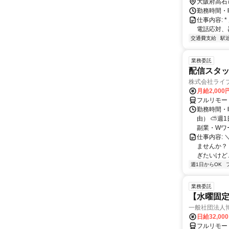
大阪府高石
勤務時間・曜日
仕事内容:
電話応対、
交通費支給
駅
業務委託
配信スタッ
株式会社ライ
月給2,000
フルリモー
勤務時間・
由） ⛅週1
副業・Wワ
仕事内容: 
ませんか？
ぎたいけど…
週1日からOK
業務委託
【水曜固
一般社団法人
日給32,00
フルリモー