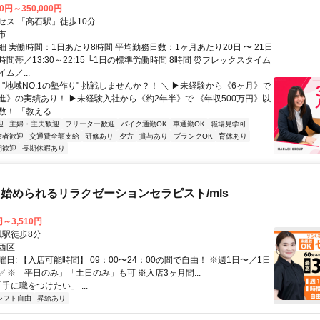
00円～350,000円
セス 「高石駅」徒歩10分
市
 実働時間：1日あたり8時間 平均勤務日数：1ヶ月あたり20日 〜 21日
間帯／13:30～22:15 └1日の標準労働時間 8時間 ⏰フレックスタイム
ム／...
 "地域NO.1の塾作り" 挑戦しませんか？！ ＼ ▶未経験から《6ヶ月》で
進》の実績あり！ ▶未経験入社から《約2年半》で 《年収500万円》以
！ 「教える...
迎
主婦・主夫歓迎
フリーター歓迎
バイク通勤OK
車通勤OK
職場見学可
験者歓迎
交通費全額支給
研修あり
夕方
賞与あり
ブランクOK
育休あり
期歓迎
長期休暇あり
始められるリラクゼーションセラピスト/mls
円～3,510円
クセス: 鳳駅徒歩8分
西区
日: 【入店可能時間】 09：00〜24：00の間で自由！ ※週1日〜／1日
✅ ※「平日のみ」「土日のみ」も可 ※入店3ヶ月間...
「手に職をつけたい」 ...
シフト自由
昇給あり