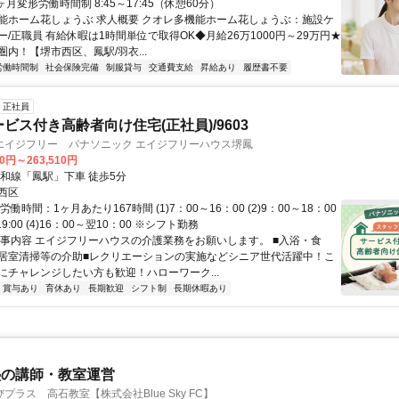
ヶ月変形労働時間制 8:45～17:45（休憩60分）
能ホーム花しょうぶ 求人概要 クオレ多機能ホーム花しょうぶ：施設ケ
/正職員 有給休暇は1時間単位で取得OK◆月給26万1000円～29万円★
内！【堺市西区、鳳駅/羽衣...
労働時間制
社会保険完備
制服貸与
交通費支給
昇給あり
履歴書不要
正社員
ービス付き高齢者向け住宅(正社員)/9603
エイジフリー パナソニック エイジフリーハウス堺鳳
80円～263,510円
阪和線「鳳駅」下車 徒歩5分
西区
働時間：1ヶ月あたり167時間 (1)7：00～16：00 (2)9：00～18：00
～19:00 (4)16：00～翌10：00 ※シフト勤務
仕事内容 エイジフリーハウスの介護業務をお願いします。 ■入浴・食
居室清掃等の介助■レクリエーションの実施などシニア世代活躍中！こ
にチャレンジしたい方も歓迎！ハローワーク...
賞与あり
育休あり
長期歓迎
シフト制
長期休暇あり
塾の講師・教室運営
プラス 高石教室【株式会社Blue Sky FC】