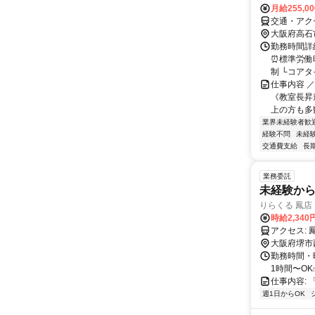
月給255,0
交通・アク
大阪府高石
勤務時間詳細
⏰標準労働時
制 └コアタイ
仕事内容 ／
《教室長昇
上の方も多数
業界未経験者歓
経験不問
未経
交通費支給
長
業務委託
未経験から
りらくる 鳳店
時給2,340
ア
大阪府堺市
勤務時間・曜
1時間〜OK
仕事内容: 
週1日からOK