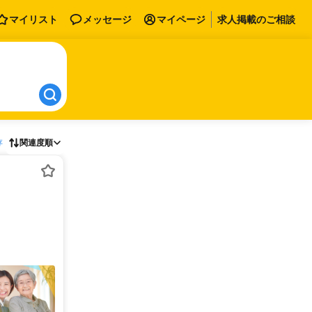
マイリスト
メッセージ
マイページ
求人掲載のご相談
存
関連度順