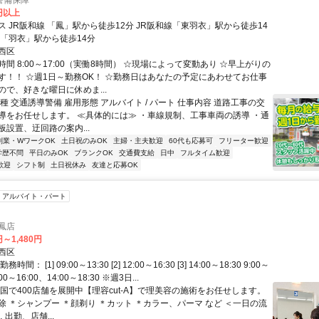
警備保障
0円以上
 JR阪和線 「鳳」駅から徒歩12分 JR阪和線「東羽衣」駅から徒歩14
線「羽衣」駅から徒歩14分
西区
間 8:00～17:00（実働8時間） ☆現場によって変動あり ☆早上がりの
す！！ ☆週1日～勤務OK！ ☆勤務日はあなたの予定にあわせてお仕事
ので、好きな曜日に休めま...
種 交通誘導警備 雇用形態 アルバイト / パート 仕事内容 道路工事の交
導をお任せします。 ≪具体的には≫ ・車線規制、工事車両の誘導 ・通
設置、迂回路の案内...
副業・WワークOK
土日祝のみOK
主婦・主夫歓迎
60代も応募可
フリーター歓迎
学歴不問
平日のみOK
ブランクOK
交通費支給
日中
フルタイム歓迎
歓迎
シフト制
土日祝休み
友達と応募OK
アルバイト・パート
堺鳳店
円～1,480円
西区
間： [1] 09:00～13:30 [2] 12:00～16:30 [3] 14:00～18:30 9:00～
00～16:00、14:00～18:30 ※週3日...
全国で400店舗を展開中【理容cut-A】で理美容の施術をお任せします。
除 ＊シャンプー ＊顔剃り ＊カット ＊カラー、パーマ など ＜一日の流
… 出勤、店舗...