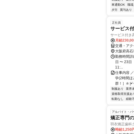
車通勤OK
職場
夕方
賞与あり
正社員
サービス
サービス付き
月給230,0
交通・アク
大阪府高石
勤務時間詳細
日 〜 23日
11:...
仕事内容 
学(2時間ほ
群！］✮ |•'-
制服あり
業界
資格取得支援あ
転勤なし
経験
アルバイト・パ
矯正専門
羽衣矯正歯科
時給1,250