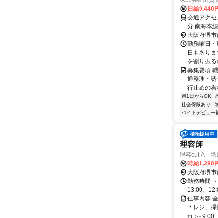
株式会社富貴
日給9,44
交通アクセス
分 南海本
大阪府堺市
勤務曜日・時
日もありま
を割り振る
募集要項 職
通整理・誘
行止めの看板
週1日からOK
社会保険あり
バイトデビュー
理容師
理容cut-A 
時給1,280
大阪府堺市
勤務時間 ・勤務時
13:00、12:
仕事内容 
＊レジ、掃
れ＞- 9:00