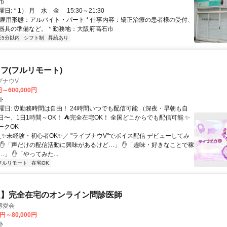
市
: * 1） 月 水 金 15:30～21:30
 * 雇用形態：アルバイト・パート * 仕事内容：矯正治療の患者様の受付、
器具の準備など。 * 勤務地：大阪府高石市
近5分以内
シフト制
昇給あり
フ(フルリモート)
ブナウV
円～600,000円
ト
曜日: ⏰勤務時間は自由！ 24時間いつでも配信可能 （深夜・早朝も自
日〜、1日1時間～OK！ ⛺完全在宅OK！ 全国どこからでも配信可能 ✨
ークOK
＼✨未経験・初心者OK✨／ "ライブナウV"でボイス配信 デビューしてみ
 ✋「声だけの配信活動に興味があるけど…」 ✋「趣味・好きなことで稼
」 ✋「やってみた...
フルリモート
在宅OK
定】完全在宅のオンライン問診医師
博愛会
0円～80,000円
ト