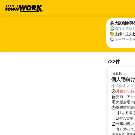
大阪府
大阪府
東羽
東羽
職種を選択
主婦・主夫
主婦・主夫
キーワード
732件
正社員
個人宅向
株式会社プレ
月給330,1
交通・アクセ
大阪府堺市
勤務時間詳細
【1ヶ月単位
1時間/実働..
仕事内容 ／
寄り添って支える
制服あり
業界