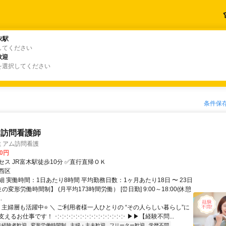
衣駅
衣駅
してください
歓迎
歓迎
を選択してください
条件保
け訪問看護師
ミアム訪問看護
20円
ス JR富木駅徒歩10分 ✅直行直帰ＯＫ
西区
 実働時間：1日あたり8時間 平均勤務日数：1ヶ月あたり18日 〜 23日
の変形労働時間制】 (月平均173時間労働） [⏰日勤] 9:00～18:00(休憩
.
 主婦層も活躍中⭐ ＼ ご利用者様一人ひとりの “その人らしい暮らし”に
お仕事です！ ･:･:･:･:･:･:･:･:･:･:･:･:･:･:･:･ ▶▶【経験不問...
未経験者歓迎
変形労働時間制
主婦・主夫歓迎
フリーター歓迎
学歴不問