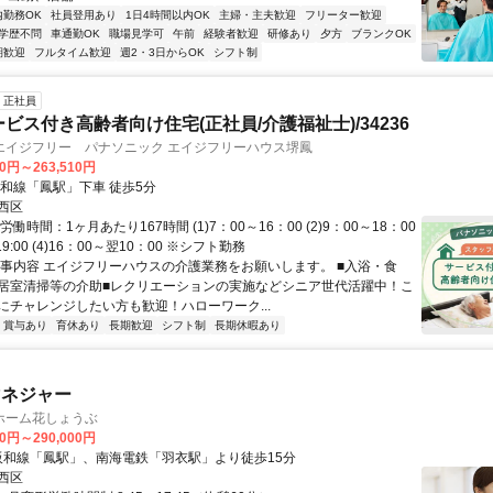
内勤務OK
社員登用あり
1日4時間以内OK
主婦・主夫歓迎
フリーター歓迎
学歴不問
車通勤OK
職場見学可
午前
経験者歓迎
研修あり
夕方
ブランクOK
期歓迎
フルタイム歓迎
週2・3日からOK
シフト制
正社員
ービス付き高齢者向け住宅(正社員/介護福祉士)/34236
エイジフリー パナソニック エイジフリーハウス堺鳳
30円～263,510円
阪和線「鳳駅」下車 徒歩5分
西区
働時間：1ヶ月あたり167時間 (1)7：00～16：00 (2)9：00～18：00
～19:00 (4)16：00～翌10：00 ※シフト勤務
仕事内容 エイジフリーハウスの介護業務をお願いします。 ■入浴・食
居室清掃等の介助■レクリエーションの実施などシニア世代活躍中！こ
にチャレンジしたい方も歓迎！ハローワーク...
賞与あり
育休あり
長期歓迎
シフト制
長期休暇あり
マネジャー
ホーム花しょうぶ
00円～290,000円
R阪和線「鳳駅」、南海電鉄「羽衣駅」より徒歩15分
西区