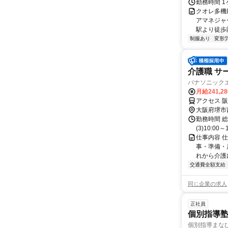
勤務時間 1
クオレ多機
アマネジャー
駅より徒歩圏
制服あり
変形
介護職 サ
パナソニック
月給241,2
アクセス 
大阪府堺市
勤務時間 総労
(3)10:00
仕事内容 
事・準備・
れから介護
交通費全額支給
同じ企業の求人
正社員
個別指導
個別指導まなび