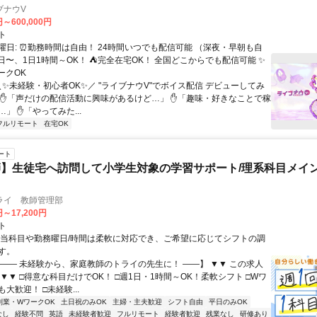
ブナウV
円～600,000円
ト
曜日: ⏰勤務時間は自由！ 24時間いつでも配信可能 （深夜・早朝も自
日〜、1日1時間～OK！ ⛺完全在宅OK！ 全国どこからでも配信可能 ✨
ークOK
＼✨未経験・初心者OK✨／ "ライブナウV"でボイス配信 デビューしてみ
 ✋「声だけの配信活動に興味があるけど…」 ✋「趣味・好きなことで稼
」 ✋「やってみた...
フルリモート
在宅OK
ート
】生徒宅へ訪問して小学生対象の学習サポート/理系科目メイン
ライ 教師管理部
円～17,200円
ト
担当科目や勤務曜日/時間は柔軟に対応でき、ご希望に応じてシフトの調
す。
【―― 未経験から、家庭教師のトライの先生に！ ――】 ▼▼ この求人
！ ▼▼ □得意な科目だけでOK！ □週1日・1時間～OK！柔軟シフト □Wワ
大歓迎！ □未経験...
副業・WワークOK
土日祝のみOK
主婦・主夫歓迎
シフト自由
平日のみOK
なし
経験不問
英語
未経験者歓迎
フルリモート
経験者歓迎
残業なし
研修あり