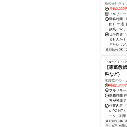
株式会社ライ
月給2,000
フルリモー
勤務時間・
由） ⛅週1
副業・Wワ
仕事内容: 
ませんか？
ぎたいけど…
週1日からOK
アルバイト・パ
【家庭教師
科など)
家庭教師のト
時給1,800
フルリモー
勤務時間 
整が可能で
仕事内容 
のPOINT
ーク・副業も
週1日からOK
学生歓迎
転勤