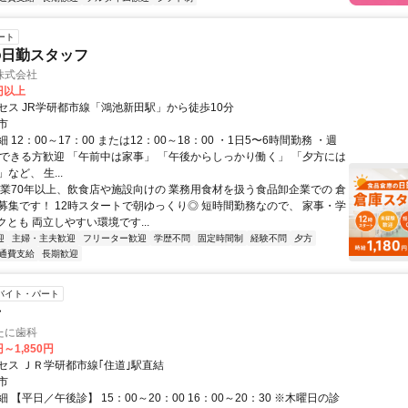
ート
の日勤スタッフ
株式会社
0円以上
セス JR学研都市線「鴻池新田駅」から徒歩10分
市
 12：00～17：00 または12：00～18：00 ・1日5〜6時間勤務 ・週
務できる方歓迎 「午前中は家事」 「午後からしっかり働く」 「夕方には
など、 生...
創業70年以上、飲食店や施設向けの 業務用食材を扱う食品卸企業での 倉
募集です！ 12時スタートで朝ゆっくり◎ 短時間勤務なので、 家事・学
とも 両立しやすい環境です...
迎
主婦・主夫歓迎
フリーター歓迎
学歴不問
固定時間制
経験不問
夕方
通費支給
長期歓迎
バイト・パート
士
たに歯科
円～1,850円
セス ＪＲ学研都市線｢住道｣駅直結
市
 【平日／午後診】 15：00～20：00 16：00～20：30 ※木曜日の診