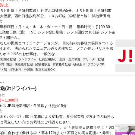
0円以上
ＪＲ片町線〔学研都市線〕 住道北口徒歩約5分、ＪＲ片町線〔学研都市
（大阪府）西出口徒歩約30分、ＪＲ片町線〔学研都市線〕 鴻池新田南口
分 JR学研都市線（片町線）「住道駅」下車徒歩3分
市
勤務曜日：月・火・水・木・金・土・日・祝 ・勤務時間： [1] 09:30～
・最低勤務日数（週）：5日 シフト提出期限：シフト開始の10日前 シフト確
ト開始の...
あなたの提案とコミュニケーションが、 目の前のお客様の笑顔をつくる
ります。 決められたマニュアル通りの接客に、 どこか物足りなさを感
か？ JINSのお仕事は、一般的な...
未経験者歓迎
ランチタイム
社員登用あり
主婦・主夫歓迎
フリーター歓迎
不問
英語
未経験者歓迎
経験者歓迎
有資格者歓迎
研修あり
ブランクOK
フト制
社割あり
中国語
友達と応募OK
ート
送(2tドライバー)
会社
円～1,300円
セス JR鴻池新田駅・住道駅より徒歩15分
市
細 8：00～17：00 ※業務により変動有、多少残業有 夕方までの勤務も
庭と両立したい方は お気軽にご相談ください。
―――――――――――――――――･。☆ ＊最短即日勤務可能！ ＊週3
都合に合わせて働ける◎ ＊基本17時まで！家庭との両立応援♪ ＊希望に