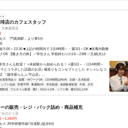
ート
珈琲店のカフェスタッフ
 大東新田店
円
セス 「門真南駅」より車5分
市
 5:00～23:30 ■上記の時間内で 1日4時間～・週3日～OK ■扶養内勤務
ークOK 【働き方の例】 ✅学生さん 学校終わりの19～23時 ✅主婦(夫)さ
⭐学生さんも歓迎！ ⭐未経験から始められる！ ⭐週3日～・1日4時間～
ドラマとコラボした話題のお店♪ 蔵造りをコンセプトとした オシャレなコ
 『珈琲屋らんぷ 守山店』...
社員登用あり
副業・WワークOK
1日4時間以内OK
主婦・主夫歓迎
シフト自由
学歴不問
車通勤OK
学生歓迎
未経験者歓迎
午前
夕方
期歓迎
フルタイム歓迎
週2・3日からOK
シフト制
週4日以上OK
ナーの販売・レジ・パック詰め・商品補充
すみのどう店
円～1,380円
セス JR学研都市線｢住道駅｣徒歩8分