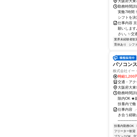
大阪府大東
勤務時間詳細
実働7時間
シフトを決定
仕事内容 
願いします
さい｡ ✨交
業界未経験者歓
育休あり
シフ
パソコン
株式会社イー
時給1,200
交通・アク
大阪府大東
勤務時間詳細
除内OK 
扶養内で働く
仕事内容 ╭
き合う経験
──────
扶養内勤務OK
フリーター歓迎
ブランクOK
交