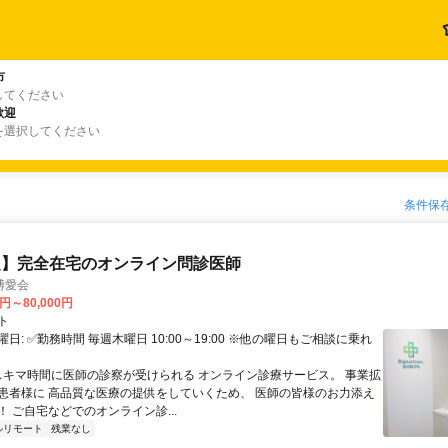
市
してください
歓迎
を選択してください
条件保
定】完全在宅のオンライン問診医師
博愛会
0円～80,000円
ト
日: ✅勤務時間 毎週木曜日 10:00～19:00 ※他の曜日もご相談に乗れ
 スキマ時間に医師の診察が受けられる オンライン診療サービス。 事業拡
患者様に 高品質な医療の提供をしていくため、 医師の皆様のお力添え
 ご自宅などでのオンライン診...
ルリモート
残業なし