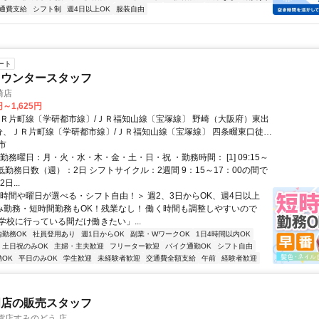
通費支給
シフト制
週4日以上OK
服装自由
ート
カウンタースタッフ
崎店
円～1,625円
ＪＲ片町線〔学研都市線〕/ＪＲ福知山線〔宝塚線〕 野崎（大阪府）東出
分、ＪＲ片町線〔学研都市線〕/ＪＲ福知山線〔宝塚線〕 四条畷東口徒歩
ＪＲ片町線〔学研都市線〕 住道北口徒歩約31分 JR学研都市線【野崎駅】
市
！提携駐車場もあります。
勤務曜日：月・火・水・木・金・土・日・祝 ・勤務時間： [1] 09:15～
・最低勤務日数（週）：2日 シフトサイクル：2週間 9：15～17：00の間で
日...
＜時間や曜日が選べる・シフト自由！＞ 週2、3日からOK、週4日以上
のみ勤務・短時間勤務もOK！残業なし！ 働く時間も調整しやすいので
学校に行っている間だけ働きたい」...
内勤務OK
社員登用あり
週1日からOK
副業・WワークOK
1日4時間以内OK
土日祝のみOK
主婦・主夫歓迎
フリーター歓迎
バイク通勤OK
シフト自由
OK
平日のみOK
学生歓迎
未経験者歓迎
交通費全額支給
午前
経験者歓迎
門店の販売スタッフ
百貨店すみのどう 店