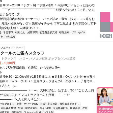
市
 8:00～20:30 ＊シフト制 ＊実働7時間 ＊休憩60分 ✅ちょっと短めの
！ ￣￣V￣￣￣￣￣￣￣￣￣￣￣￣￣￣￣ 残業も少なめ！ 1ヵ月ごとに
するので､ プ...
京阪百貨店内の鮮魚コーナーで、 パック詰め・製造・販売・レジ等をお
｡ 知識や経験がない方も先輩がイチから 丁寧に教えますので安心して下
通費全額支給 ✨未経験OK！ ✨...
迎
学歴不問
転勤なし
経験不問
交通費全額支給
研修あり
ブランクOK
ト制
社割あり
アルバイト・パート
スクールのご案内スタッフ
・トラックス ハロー!パソコン教室 ポップタウン住道校
円～1,500円
セス JR学研都市線「住道駅」から徒歩約5分
市
 ⏰9:30～21:00の間で1日3時間以上 ★週3日～OK/シフト制 ★扶養控
★副業OK・WワークOK ✦✨主婦スタッフさんの1日の例✨✦・ 子育て中・
Aさん （...
────────────･⭐･･─╮ 大切なのは、話すより”聞く”こと 人と向
が強みになる インストラクターのお仕事！ ╰─･･⭐･
──────╯ ＼人と関わりなが...
社員登用あり
副業・WワークOK
主婦・主夫歓迎
資格取得支援あり
未経験者歓迎
午前
経験者歓迎
ネイルOK
有資格者歓迎
研修あり
夕方
通費支給
長期歓迎
フルタイム歓迎
シフト制