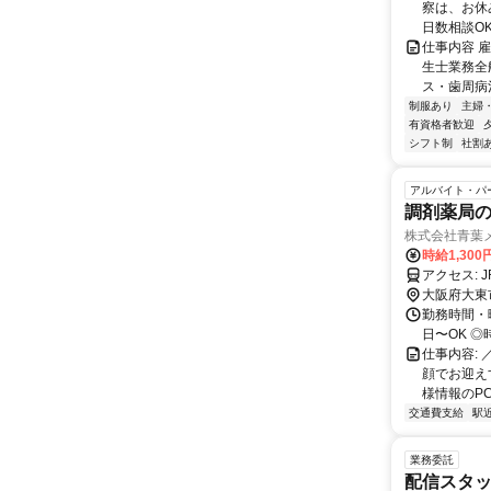
察は、お休み
日数相談OK 
仕事内容 
生士業務全
ス・歯周病
制服あり
主婦
有資格者歓迎
シフト制
社割
アルバイト・パ
調剤薬局の
株式会社青葉
時給1,30
大阪府大東
勤務時間・曜日
日〜OK 
仕事内容:
顔でお迎え
様情報のPC
交通費支給
駅
業務委託
配信スタッ