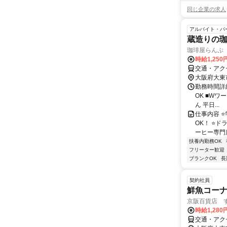
同じ企業の求人
アルバイト・パ
蔵造りの
珈琲屋らんぷ
時給1,250
交通・アク
大阪府大東
勤務時間詳細
OK ■Wワ
ん 平日...
仕事内容 
OK！ ⭐
ーヒー専門店
扶養内勤務OK
フリーター歓迎
ブランクOK
長
契約社員
鮮魚コー
京阪百貨店 
時給1,280
交通・アク