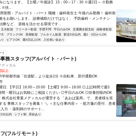
になります。 【土曜／午後診】 15：00～17：30 ※週2日～ ※勤務
※扶...
雇用形態：アルバイト・パート 職種：歯科衛生士 午後のみ勤務！ 歯科衛
般をお願いします。 診療補助だけではなく、 予防歯科・メンテナン
治療など、 資格を活かせる環境です...
・主夫歓迎
フリーター歓迎
学歴不問
平日のみOK
交通費全額支給
経験者歓迎
夕方
ブランクOK
長期歓迎
フルタイム歓迎
駅近5分以内
週2・3日からOK
あり
ピアスOK
週4日以上OK
入社祝い金あり
ート
事務スタッフ(アルバイト・パート)
メディカル
0円以上
アクセス: JR学研都市線「住道駅」より徒歩2分 ※自転車、原付通勤OK
市
: 【平日】16:00～20:00 【土曜】9:00～18:00 ◎上記時間で週3
◎時間・曜日はお気軽にご相談ください ◎平日のみOK ◎扶養控除内OK
 ／ 株式会社青葉メディカルが運営する 「あおば薬局」で、 患者様を笑
する 事務スタッフを募集！ ＼ ＜主な仕事内容＞ ・処方箋の受付、患者
入力 ・薬剤師のサポート...
近5分以内
シフト制
昇給あり
フ(フルリモート)