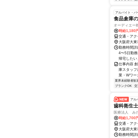
アルバイト・パ
食品倉庫
オーディエー
時給1,18
交通・アク
大阪府大東
勤務時間詳細
4〜5日勤
帰宅したい」
仕事内容 
庫スタッフ
業・Wワーク
業界未経験者歓
ブランクOK
交
アル
歯科衛生
医療法人 み
時給1,700
交通・アク
大阪府大東
勤務時間詳細