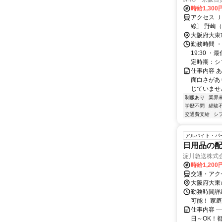
時給1,30
アクセス 
線〕 野崎
徒歩約31
大阪府大東
勤務時間 ・
19:30 
定時期：シフ
仕事内容 
面白さがあ
じていません
制服あり
業界
学歴不問
経験
交通費支給
シ
アルバイト・パ
日用品の配
淀川急送株式
時給1,200
交通・アク
大阪府大東
勤務時間詳
可能！ 家
仕事内容 
日～OK！