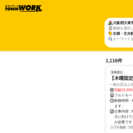
大阪府
大東
職種を選択
主婦・主夫
キーワード
1,116件
業務委託
【木曜固
一般社団法人
日給32,00
フルリモー
勤務時間・曜
ます。
仕事内容:
大に向けて
が必要です！
シフト自由
フ