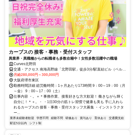
カーブスの 接客・事務・受付スタッフ
異業界・異職種からの転職者も多数在籍中！女性多数活躍中の職場
Curves北野田
交通・アクセス 南海高野線「北野田駅」徒歩3分/駅直結ビル（ベルヒ
ル）の2F
月給280,000円～300,000円
大阪府堺市東区
勤務時間詳細 総労働時間：1ヶ月あたり173時間 9：00～19：00（月
～金） 9：00～17：00（土）
仕事内容 ・。＋＊事務作業、接客好きな方大歓迎！ 働きながら輝く
自分に！＊＋。・ ・1日30分の筋トレ習慣で健康も美も 手に入れら
れるカーブスの 接客・事務・受付スタッフ大募集 ・インストラクタ
ー...
業界未経験者歓迎
学歴不問
経験不問
研修あり
賞与あり
育休あり
交通費支給
駅近5分以内
シフト制