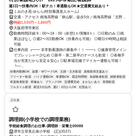
週3日〜扶養内OK！駅チカ！車通勤もOK★交通費支給あり＊
くみのき苑 ゆらら(特別養護老人ホーム)
交通・アクセス 南海高野線「狭山駅」徒歩5分／南海高野線「北野田
駅」徒歩15分 ※車・バイク通勤OK
時給1,535円～1,860円
大阪府堺市東区
勤務時間詳細 9：00〜18：00（休憩1ｈ/実働8ｈ） ◎日勤のみ ◎残
業ほぼなし ◎週2〜3日勤務OK（扶養内も可能） ◎曜日や時間は相談
可能
仕事内容 ┏━━ 非常勤看護師の募集中！！ ━━┓ ◎健康管理メイン
でプレッシャー少なめ ◎新卒・第二新卒のナースも歓迎！ ◎各種手
当が充実だから安定＆安心♪ ◎駐車場完備でマイカー通勤も可能！
┗━...
扶養内勤務OK
副業・WワークOK
主婦・主夫歓迎
資格取得支援あり
フリーター歓迎
バイク通勤OK
車通勤OK
固定時間制
未経験者歓迎
経験者歓迎
有資格者歓迎
研修あり
ブランクOK
交通費支給
まかないあり
長期歓迎
フルタイム歓迎
駅近5分以内
週2・3日からOK
社割あり
正社員
調理師(小学校での調理業務)
学校給食調理のお仕事♪調理師・栄養士00088
堺市立登美丘南小学校 (正)(3537)