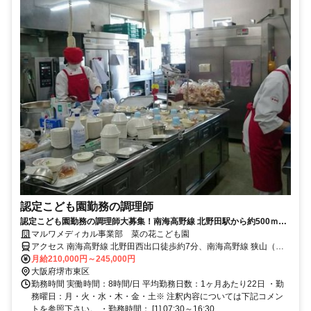
認定こども園勤務の調理師
認定こども園勤務の調理師大募集！南海高野線 北野田駅から約500ｍ！
調理師免許をお持ちで保育園での経験がある方の募集となります。
マルワメディカル事業部 菜の花こども園
アクセス 南海高野線 北野田西出口徒歩約7分、南海高野線 狭山（大
阪府）西出口徒歩約20分
月給210,000円～245,000円
大阪府堺市東区
勤務時間 実働時間：8時間/日 平均勤務日数：1ヶ月あたり22日 ・勤
務曜日：月・火・水・木・金・土※ 注釈内容については下記コメン
トを参照下さい。 ・勤務時間： [1] 07:30～16:30