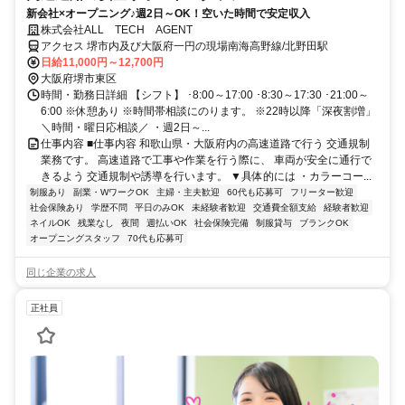
新会社×オープニング♪週2日～OK！空いた時間で安定収入
株式会社ALL TECH AGENT
アクセス 堺市内及び大阪府一円の現場南海高野線/北野田駅
日給11,000円～12,700円
大阪府堺市東区
時間・勤務日詳細 【シフト】 ･8:00～17:00 ･8:30～17:30 ･21:00～
6:00 ※休憩あり ※時間帯相談にのります。 ※22時以降「深夜割増」
＼時間・曜日応相談／ ・週2日～...
仕事内容 ■仕事内容 和歌山県・大阪府内の高速道路で行う 交通規制
業務です。 高速道路で工事や作業を行う際に、 車両が安全に通行で
きるよう 交通規制や誘導を行います。 ▼具体的には ・カラーコー...
制服あり
副業・WワークOK
主婦・主夫歓迎
60代も応募可
フリーター歓迎
社会保険あり
学歴不問
平日のみOK
未経験者歓迎
交通費全額支給
経験者歓迎
ネイルOK
残業なし
夜間
週払いOK
社会保険完備
制服貸与
ブランクOK
オープニングスタッフ
70代も応募可
同じ企業の求人
正社員