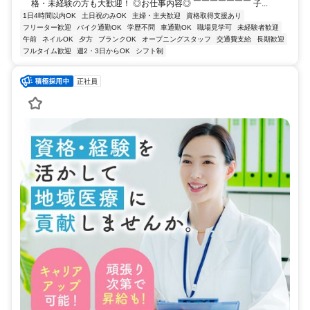
格・未経験の方も大歓迎！ ◎お仕事内容◎ ￣￣￣￣￣￣￣ 子...
1日4時間以内OK
土日祝のみOK
主婦・主夫歓迎
資格取得支援あり
フリーター歓迎
バイク通勤OK
学歴不問
車通勤OK
職場見学可
未経験者歓迎
午前
ネイルOK
夕方
ブランクOK
オープニングスタッフ
交通費支給
長期歓迎
フルタイム歓迎
週2・3日からOK
シフト制
正社員