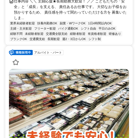
仕事内容 ＼＼ 主婦応援★長期勤務大歓迎！ ／／ こどもたちの「安
全」と「成長」を支える、 責任あるお仕事です。 大切なお子様をお
預かりするため、 責任感を持って関わっていただける方を 募集いた
しま...
業界未経験者歓迎
扶養内勤務OK
副業・WワークOK
1日4時間以内OK
主婦・主夫歓迎
フリーター歓迎
バイク通勤OK
シフト自由
平日のみOK
経験不問
未経験者歓迎
交通費全額支給
経験者歓迎
有資格者歓迎
研修あり
ブランクOK
交通費支給
長期歓迎
週2・3日からOK
シフト制
アルバイト・パート