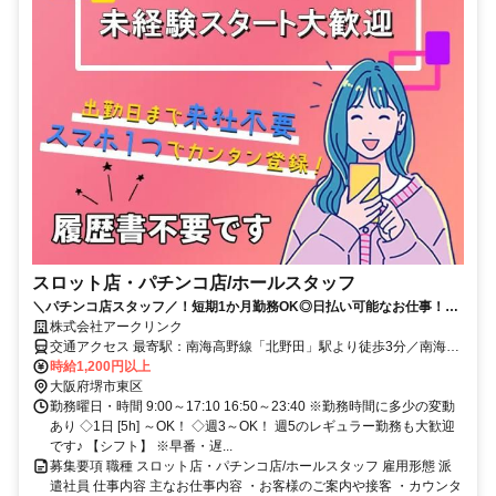
スロット店・パチンコ店/ホールスタッフ
＼パチンコ店スタッフ／！短期1か月勤務OK◎日払い可能なお仕事！週
3～OK♪未経験歓迎
株式会社アークリンク
交通アクセス 最寄駅：南海高野線「北野田」駅より徒歩3分／南海高
野線「萩原天神」駅／南海高野線「狭山」駅
時給1,200円以上
大阪府堺市東区
勤務曜日・時間 9:00～17:10 16:50～23:40 ※勤務時間に多少の変動
あり ◇1日 [5h] ～OK！ ◇週3～OK！ 週5のレギュラー勤務も大歓迎
です♪ 【シフト】 ※早番・遅...
募集要項 職種 スロット店・パチンコ店/ホールスタッフ 雇用形態 派
遣社員 仕事内容 主なお仕事内容 ・お客様のご案内や接客 ・カウンタ