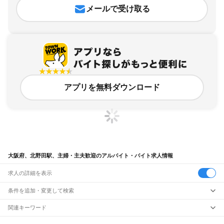
メールで受け取る
アプリを無料ダウンロード
大阪府、北野田駅、主婦・主夫歓迎のアルバイト・バイト求人情報
求人の詳細を表示
条件を追加・変更して検索
市区町村を追加・変更
関連キーワード
完全在宅ワーク 全国
シール貼り 在宅
現在地周辺
ガチャガチャ
犬カフェ
大阪府