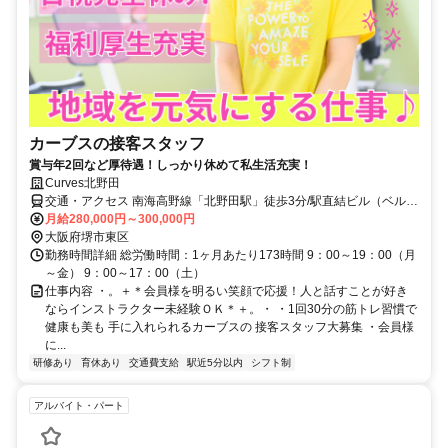
カーブスの接客スタッフ
賞与年2回など厚待遇！しっかり休めて私生活充実！
Curves北野田
交通・アクセス 南海高野線「北野田駅」徒歩3分/駅直結ビル（ベルヒ
ル）の2F
月給280,000円～300,000円
大阪府堺市東区
勤務時間詳細 総労働時間：1ヶ月あたり173時間 9：00～19：00（月
～金） 9：00～17：00（土）
仕事内容 ・。＋＊会員様を明るい笑顔で応援！人と話すことが好き
ならインストラクター未経験ＯＫ＊＋。・ ・1回30分の筋トレ習慣で
健康も美も 手に入れられるカーブスの 接客スタッフ大募集 ・会員様
に...
研修あり
育休あり
交通費支給
駅近5分以内
シフト制
アルバイト・パート