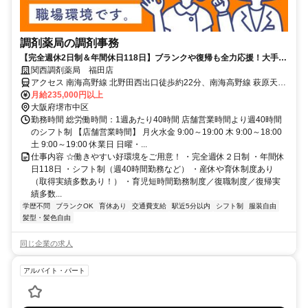
調剤薬局の調剤事務
【完全週休2日制＆年間休日118日】ブランクや復帰も全力応援！大手安
定企業！充実の待遇もあり◎
関西調剤薬局 福田店
アクセス 南海高野線 北野田西出口徒歩約22分、南海高野線 萩原天神
徒歩約32分、南海高野線 狭山（大阪府）西出口徒歩約34分 南海バス
月給235,000円以上
「福田中」下車すぐ、マイカー通勤OK！
大阪府堺市中区
勤務時間 総労働時間：1週あたり40時間 店舗営業時間より週40時間
のシフト制 【店舗営業時間】 月火水金 9:00～19:00 木 9:00～18:00
土 9:00～19:00 休業日 日曜・...
仕事内容 ☆働きやすい好環境をご用意！ ・完全週休２日制 ・年間休
日118日 ・シフト制（週40時間勤務など） ・産休や育休制度あり
（取得実績多数あり！） ・育児短時間勤務制度／復職制度／復帰実
績多数...
学歴不問
ブランクOK
育休あり
交通費支給
駅近5分以内
シフト制
服装自由
髪型・髪色自由
同じ企業の求人
アルバイト・パート