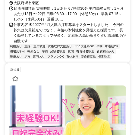
大阪府堺市東区
勤務時間詳細 実働時間：1日あたり7時間30分 平均勤務日数：1ヶ月
あたり18日 〜 22日 日勤 08:30～17:00 （休憩60分） 早番 07:15～
15:45 （休憩60分） 遅番 10:...
仕事内容 🌟2027年4月入職の採用募集をスタートしました！ 今回の
募集は欠員補充ではなく、今後の体制強化を見据えた採用です。 長
く勤務しているスタッフが多く、定着率の高い働きやすい職場環境が
自慢です...
制服あり
主婦・主夫歓迎
資格取得支援あり
バイク通勤OK
早朝
車通勤OK
職場見学可
転勤なし
午前
経験者歓迎
夜間
有資格者歓迎
食費補助あり
研修あり
夕方
賞与あり
ブランクOK
育休あり
交通費支給
長期歓迎
正社員