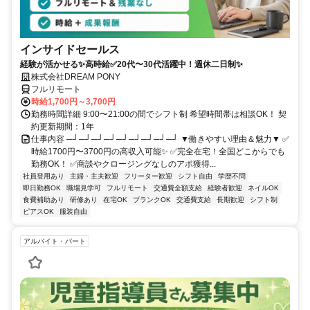
インサイドセールス
経験が活かせる✨高時給✅20代〜30代活躍中！週休二日制✨
株式会社DREAM PONY
フルリモート
時給1,700円～3,700円
勤務時間詳細 9:00〜21:00の間でシフト制 希望時間帯は相談OK！ 契
約更新期間：1年
仕事内容 ─┘─┘─┘─┘─┘─┘─┘─┘─┘ ▼働きやすい理由＆魅力▼ ✅
時給1700円〜3700円の高収入可能✨ ✅完全在宅！全国どこからでも
勤務OK！ ✅商談やクロージングなしのアポ獲得...
社員登用あり
主婦・主夫歓迎
フリーター歓迎
シフト自由
学歴不問
即日勤務OK
職場見学可
フルリモート
交通費全額支給
経験者歓迎
ネイルOK
食費補助あり
研修あり
在宅OK
ブランクOK
交通費支給
長期歓迎
シフト制
ピアスOK
服装自由
アルバイト・パート