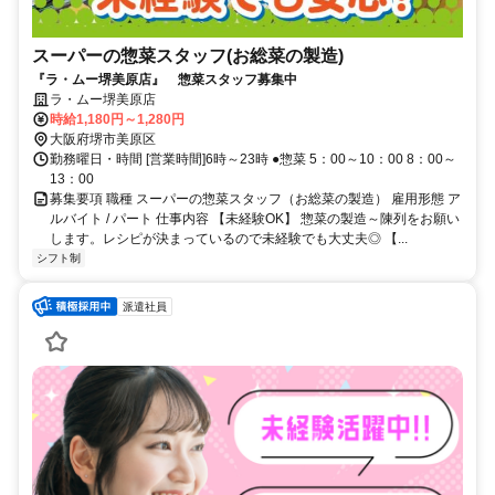
スーパーの惣菜スタッフ(お総菜の製造)
『ラ・ムー堺美原店』 惣菜スタッフ募集中
ラ・ムー堺美原店
時給1,180円～1,280円
大阪府堺市美原区
勤務曜日・時間 [営業時間]6時～23時 ●惣菜 5：00～10：00 8：00～
13：00
募集要項 職種 スーパーの惣菜スタッフ（お総菜の製造） 雇用形態 ア
ルバイト / パート 仕事内容 【未経験OK】 惣菜の製造～陳列をお願い
します。レシピが決まっているので未経験でも大丈夫◎ 【...
シフト制
派遣社員