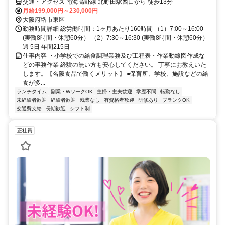
交通・アクセス 南海高野線 北野田駅西口から 徒歩13分
月給199,000円～230,000円
大阪府堺市東区
勤務時間詳細 総労働時間：1ヶ月あたり160時間 （1）7:00～16:00
(実働8時間・休憩60分） （2）7:30～16:30 (実働8時間・休憩60分）
週 5日 年間215日
仕事内容 ・小学校での給食調理業務及び工程表・作業動線図作成な
どの事務作業 経験の無い方も安心してください。 丁寧にお教えいた
します。【名阪食品で働くメリット】 ●保育所、学校、施設などの給
食が多...
ランチタイム
副業・WワークOK
主婦・主夫歓迎
学歴不問
転勤なし
未経験者歓迎
経験者歓迎
残業なし
有資格者歓迎
研修あり
ブランクOK
交通費支給
長期歓迎
シフト制
正社員