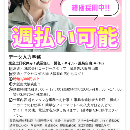
データ入力事務
完全土日祝休み！残業無し！髪色・ネイル・服装自由♪A−162
派遣元:株式会社コージースタッフ 派遣先:大阪狭山市
交通・アクセス 虹の湯 大阪狭山店からスグ！
時給1,300円以上
大阪府大阪狭山市
勤務時間詳細 8：00 ～ 17：00 (勤務時間相談OK♪ 例 8：30 〜17：00
等) (休憩70分) 残業無し
仕事内容 超カンタンな事務のお仕事！ 事務未経験者大歓迎！ 機械メ
ーカーでのお仕事！ 簡単なフォーマットへの入力がほとんどで
す！！ その他、電話対応が少しあります。 (基本的なPC操作とタイ
ピン...
業界未経験者歓迎
社員登用あり
主婦・主夫歓迎
フリーター歓迎
バイク通勤OK
給料前払いOK
学歴不問
車通勤OK
即日勤務OK
固定時間制
職場見学可