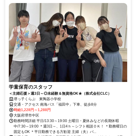
学童保育のスタッフ
＜主婦応援＞週3日～◎未経験＆無資格OK★（株式会社CLC）
堺っ子くらぶ 東陶器小学校
交通・アクセス 南海バス「福田中」下車、徒歩8分
時給1,228円～1,288円
大阪府堺市中区
勤務時間詳細 平日/13:30～19:00 土曜日・夏休みなどの長期休暇
中/7:30～19:00 ＊週3日～、1日4ｈ～シフト相談ＯＫ！ ＊勤務曜日の
固定もOK ＊平日勤務できる方歓迎 主婦（夫）パ...