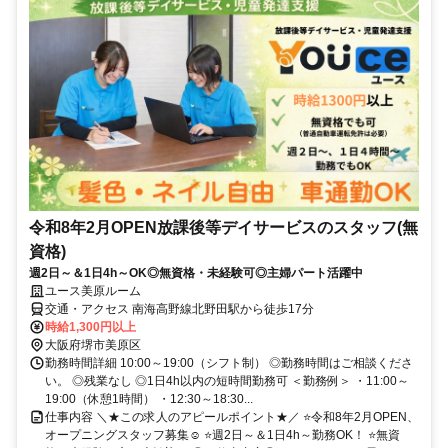
令和8年2月OPEN放課後等デイサービスのスタッフ(無
資格)
週2日～＆1日4h～OK◎無資格・未経験可◎主婦パート活躍中
ユース美原ルーム
交通・アクセス 南海高野線北野田駅から徒歩17分
時給1,300円以上
大阪府堺市美原区
勤務時間詳細 10:00～19:00（シフト制） ◎勤務時間はご相談くださ
い。 ◎残業なし ◎1日4h以内の短時間勤務可 ＜勤務例＞ ・11:00～
19:00（休憩1時間） ・12:30～18:30...
仕事内容 ＼★この求人のアピールポイント★／ ⭐令和8年2月OPEN、
オープニングスタッフ募集☺ ⭐週2日～＆1日4h～勤務OK！ ⭐無資