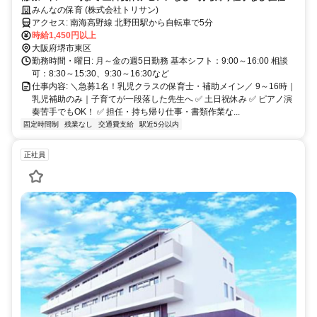
務なし/60305HC
みんなの保育 (株式会社トリサン)
アクセス: 南海高野線 北野田駅から自転車で5分
時給1,450円以上
大阪府堺市東区
勤務時間・曜日: 月～金の週5日勤務 基本シフト：9:00～16:00 相談
可：8:30～15:30、9:30～16:30など
仕事内容: ＼急募1名！乳児クラスの保育士・補助メイン／ 9～16時｜
乳児補助のみ｜子育てが一段落した先生へ ✅ 土日祝休み ✅ ピアノ演
奏苦手でもOK！ ✅ 担任・持ち帰り仕事・書類作業な...
固定時間制
残業なし
交通費支給
駅近5分以内
正社員