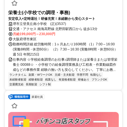
栄養士(小学校での調理・事務)
安定収入×定時退社！研修充実！未経験から安心スタート
堺市立登美丘南小学校 (正)(3537)
交通・アクセス 南海高野線 北野田駅西口から 徒歩13分
月給199,000円～230,000円
大阪府堺市東区
勤務時間詳細 総労働時間：1ヶ月あたり160時間 （1）7:00～16:00
(実働8時間・休憩60分） （2）7:30～16:30 (実働8時間・休憩60分）
週 5日 年間215日
仕事内容 ☆学校給食調理のお仕事♪調理師または栄養士または管理栄
養士 00088☆ ・小学校での給食調理業務及び工程表・作業動線図作
成などの事務作業 経験の無い方も安心してください。 丁寧にお教...
ランチタイム
副業・WワークOK
主婦・主夫歓迎
学歴不問
転勤なし
未経験者歓迎
経験者歓迎
残業なし
有資格者歓迎
研修あり
ブランクOK
交通費支給
長期歓迎
シフト制
派遣社員