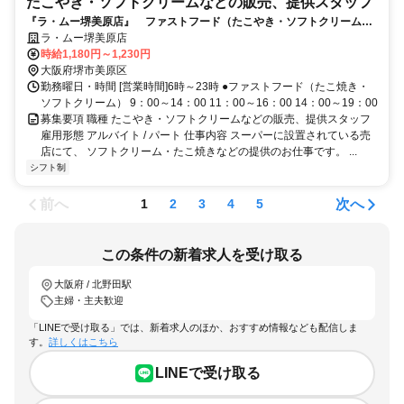
たこやき・ソフトクリームなどの販売、提供スタッフ
『ラ・ムー堺美原店』 ファストフード（たこやき・ソフトクリーム）
スタッフ募集中
ラ・ムー堺美原店
時給1,180円～1,230円
大阪府堺市美原区
勤務曜日・時間 [営業時間]6時～23時 ●ファストフード（たこ焼き・
ソフトクリーム） 9：00～14：00 11：00～16：00 14：00～19：00
募集要項 職種 たこやき・ソフトクリームなどの販売、提供スタッフ
雇用形態 アルバイト / パート 仕事内容 スーパーに設置されている売
店にて、 ソフトクリーム・たこ焼きなどの提供のお仕事です。 ...
シフト制
前へ
次へ
1
2
3
4
5
この条件の新着求人を受け取る
大阪府 / 北野田駅
主婦・主夫歓迎
「LINEで受け取る」では、新着求人のほか、おすすめ情報なども配信しま
す。
詳しくはこちら
LINEで受け取る