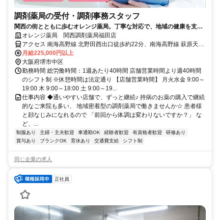
調剤薬局の受付・調剤事務スタッフ
関西の街とともに歩むオレンジ薬局。丁寧な対応で、地域の健康を支え
ています。経験者歓迎！車通勤OK◎
オレンジ薬局 関西調剤薬局福田店
アクセス 南海高野線 北野田西出口徒歩約22分、南海高野線 萩原天神
徒歩約32分、南海高野線 狭山（大阪府）西出口徒歩約34分 南海バス
月給225,000円以上
「福田中」下車すぐ マイカー通勤OK！
大阪府堺市中区
勤務時間 総労働時間：1週あたり40時間 店舗営業時間より週40時間
のシフト制 ※休憩時間は法定通り 【店舗営業時間】 月火水金 9:00～
19:00 木 9:00～18:00 土 9:00～19...
仕事内容 ◆通いやすい店舗で、ずっと継続♪ 持病のお薬の購入で継続
的なご来院も多い、 地域密着型の調剤薬局で働きませんか☆ 患者様
と顔なじみになれるので 「前回から体調は変わりないですか？」 な
ど、...
制服あり
主婦・主夫歓迎
車通勤OK
経験者歓迎
有資格者歓迎
研修あり
賞与あり
ブランクOK
育休あり
交通費支給
シフト制
同じ企業の求人
正社員