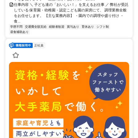
仕事内容 ＼ 子ども達の「おいしい！」を支えるお仕事 ／ 弊社が受託
している 保育園・幼稚園・認定こども園の厨房にて、 調理業務全般
をお任せします。 【主な業務内容】 ・園内での調理や盛り付け ・
食...
学歴不問
交通費全額支給
経験者歓迎
賞与あり
育休あり
シフト制
昼食補助あり
正社員