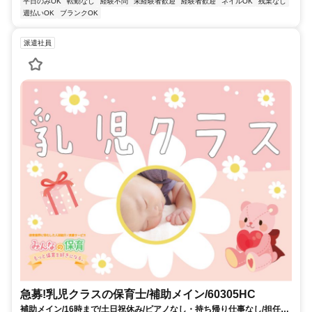
平日のみOK
転勤なし
経験不問
未経験者歓迎
経験者歓迎
ネイルOK
残業なし
週払いOK
ブランクOK
派遣社員
急募!乳児クラスの保育士/補助メイン/60305HC
補助メイン/16時まで/土日祝休み/ピアノなし・持ち帰り仕事なし/担任業