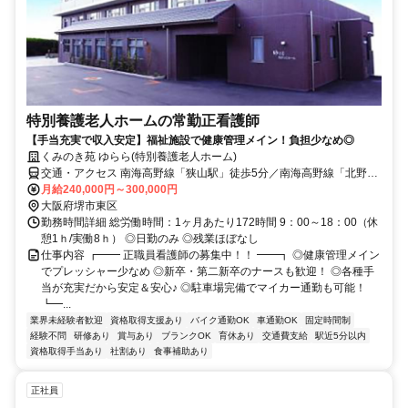
特別養護老人ホームの常勤正看護師
【手当充実で収入安定】福祉施設で健康管理メイン！負担少なめ◎
くみのき苑 ゆらら(特別養護老人ホーム)
交通・アクセス 南海高野線「狭山駅」徒歩5分／南海高野線「北野田
駅」徒歩15分 ※車・バイク通勤OK
月給240,000円～300,000円
大阪府堺市東区
勤務時間詳細 総労働時間：1ヶ月あたり172時間 9：00～18：00（休
憩1ｈ/実働8ｈ） ◎日勤のみ ◎残業ほぼなし
仕事内容 ┏━━ 正職員看護師の募集中！！ ━━┓ ◎健康管理メイン
でプレッシャー少なめ ◎新卒・第二新卒のナースも歓迎！ ◎各種手
当が充実だから安定＆安心♪ ◎駐車場完備でマイカー通勤も可能！
┗━...
業界未経験者歓迎
資格取得支援あり
バイク通勤OK
車通勤OK
固定時間制
経験不問
研修あり
賞与あり
ブランクOK
育休あり
交通費支給
駅近5分以内
資格取得手当あり
社割あり
食事補助あり
正社員