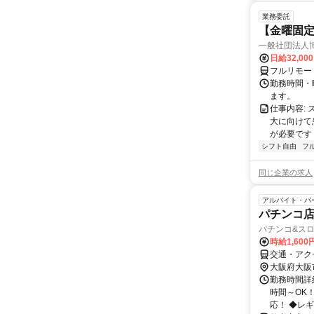
業務委託
【金曜固
一般社団法人
日給32,00
フルリモー
勤務時間・曜
ます。
仕事内容:
大に向けて
が必要です！
シフト自由
フ
同じ企業の求人
アルバイト・パ
パチンコ店
パチンコ&スロ
時給1,600
交通・アク
大阪府大阪
勤務時間詳細 
時間～OK
応！ ◆レギ