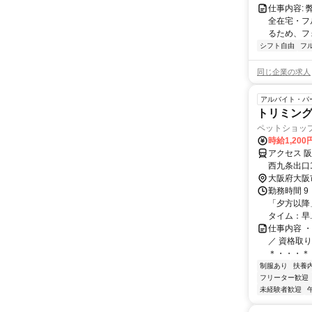
仕事内容:
全在宅・フ
るため、フ
シフト自由
フ
同じ企業の求人
アルバイト・パ
トリミン
ペットショップ
時給1,200
アクセス 
西九条出口
歩15分 ＊
大阪府大阪
勤務時間 9
「夕方以降」な
タイム：早..
仕事内容 
／ 資格取
＊・・・＊・
制服あり
扶養
フリーター歓迎
未経験者歓迎