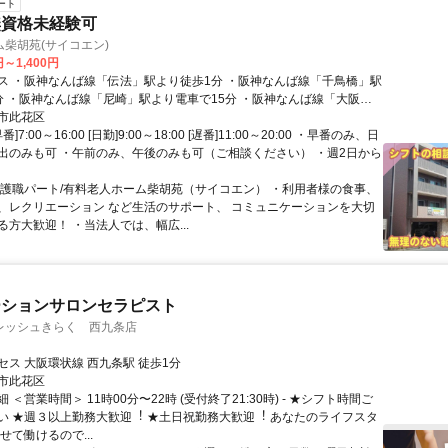
ート
無資格未経験可
柴胡苑(サイコエン)
円～1,400円
ス ・阪神なんば線「伝法」駅より徒歩1分 ・阪神なんば線「千鳥橋」駅
分 ・阪神なんば線「尼崎」駅より電車で15分 ・阪神なんば線「大阪難
電車で12分
市此花区
]7:00～16:00 [日勤]9:00～18:00 [遅番]11:00～20:00 ・早番のみ、日
出のみも可 ・午前のみ、午後のみも可（ご相談ください） ・週2日から
介護職パート/有料老人ホーム柴胡苑（サイコエン） ・利用者様の食事、
、レクリエーション など生活のサポート、 コミュニケーションを大切
方大歓迎！ ・当法人では、幅広...
ーションサロンセラピスト
レッシュきらく 西九条店
セス 大阪環状線 西九条駅 徒歩1分
市此花区
 ＜営業時間＞ 11時00分〜22時 (受付終了21:30時) - ★シフト時間ご
い ★週３以上勤務⼤歓迎︕ ★土日祝勤務⼤歓迎︕ あなたのライフスタ
せて働けるので...