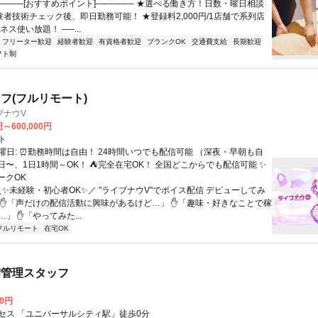
────[おすすめポイント]────── ★選べる働き方！日数・曜日相談
験者技術チェック後、即日勤務可能！ ★登録料2,000円/1店舗で系列店
ネス使い放題！ ──...
フリーター歓迎
経験者歓迎
有資格者歓迎
ブランクOK
交通費支給
長期歓迎
フト制
フ(フルリモート)
ブナウV
円～600,000円
ト
曜日: ⏰勤務時間は自由！ 24時間いつでも配信可能 （深夜・早朝も自
日〜、1日1時間～OK！ ⛺完全在宅OK！ 全国どこからでも配信可能 ✨
ークOK
＼✨未経験・初心者OK✨／ "ライブナウV"でボイス配信 デビューしてみ
 ✋「声だけの配信活動に興味があるけど…」 ✋「趣味・好きなことで稼
」 ✋「やってみた...
フルリモート
在宅OK
備管理スタッフ
00円
セス 「ユニバーサルシティ駅」徒歩0分