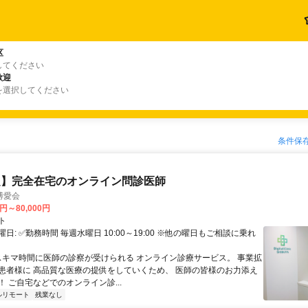
区
してください
歓迎
を選択してください
条件保
定】完全在宅のオンライン問診医師
博愛会
0円～80,000円
ト
日: ✅勤務時間 毎週水曜日 10:00～19:00 ※他の曜日もご相談に乗れ
 スキマ時間に医師の診察が受けられる オンライン診療サービス。 事業拡
患者様に 高品質な医療の提供をしていくため、 医師の皆様のお力添え
 ご自宅などでのオンライン診...
ルリモート
残業なし