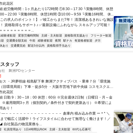
市此花区
 総労働時間：1ヶ月あたり172時間 ①8:30～17:30 └実働8時間、休憩
:00～22:00 └実働8時間、休憩1時間 ③10:00～9:59 └実働16時間、 休...
【この求人のポイント！】 ✅竣工からまだ7年！ 清潔感あるきれいな施設
K！ 資格取得もサポート♪ ✅最新設備にふれながら スキルアップ可能！
＝＝＝＝＝＝＝＝...
未経験者歓迎
変形労働時間制
主婦・主夫歓迎
資格取得支援あり
フリーター歓迎
歓迎
交通費全額支給
午前
経験者歓迎
夜間
駅ナカ
有資格者歓迎
夕方
休あり
交通費支給
駅近5分以内
資格取得手当あり
業スタッフ
会社 舞洲PDセンター
円
セス ・JR夢咲線 桜島駅下車 舞洲アクティブバス ・乗車７分「環境施
（旧環境局前）下車・徒歩5分 ・大阪市営地下鉄中央線 コスモスクエア
洲アクティブバス ・乗車20分「環境施設組合前」（旧環境局前）下車・
市此花区
 日勤 9：30～18：00 休憩：60分 ※完全週休2日制（日曜日・月～金
） ※雇用期間3ヶ月（個別契約／条件付きで契約更新あり） ※希望によ
用あり！
*＊—－－－－－－－－－－－－－－－－ 倉庫内 積み込み作業 ー＊* ＼
0代まで幅広く活躍中！ライフスタイルに合わせて無理なく働けます！／
 自社製品の物流業務を...
迎
社員登用あり
1日4時間以内OK
主婦・主夫歓迎
60代も応募可