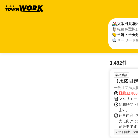
大阪府
此花
職種を選択
主婦・主夫
キーワード
1,482件
業務委託
【水曜固
一般社団法人
日給32,00
フルリモー
勤務時間・曜
ます。
仕事内容:
大に向けて
が必要です！
シフト自由
フ