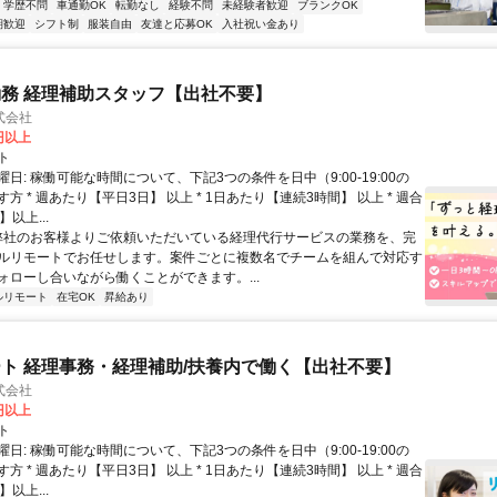
学歴不問
車通勤OK
転勤なし
経験不問
未経験者歓迎
ブランクOK
期歓迎
シフト制
服装自由
友達と応募OK
入社祝い金あり
務 経理補助スタッフ【出社不要】
式会社
2円以上
ト
日: 稼働可能な時間について、下記3つの条件を日中（9:00-19:00の
方 * 週あたり【平日3日】 以上 * 1日あたり【連続3時間】 以上 * 週合
以上...
 弊社のお客様よりご依頼いただいている経理代行サービスの業務を、完
ルリモートでお任せします。案件ごとに複数名でチームを組んで対応す
ォローし合いながら働くことができます。...
ルリモート
在宅OK
昇給あり
ト 経理事務・経理補助/扶養内で働く【出社不要】
式会社
2円以上
ト
日: 稼働可能な時間について、下記3つの条件を日中（9:00-19:00の
方 * 週あたり【平日3日】 以上 * 1日あたり【連続3時間】 以上 * 週合
以上...