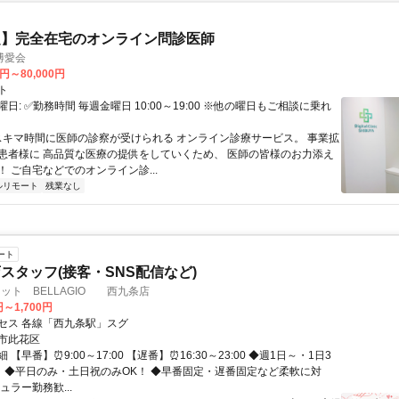
定】完全在宅のオンライン問診医師
博愛会
0円～80,000円
ト
日: ✅勤務時間 毎週金曜日 10:00～19:00 ※他の曜日もご相談に乗れ
 スキマ時間に医師の診察が受けられる オンライン診療サービス。 事業拡
患者様に 高品質な医療の提供をしていくため、 医師の皆様のお力添え
 ご自宅などでのオンライン診...
ルリモート
残業なし
ート
スタッフ(接客・SNS配信など)
ット BELLAGIO 西九条店
円～1,700円
セス 各線「西九条駅」スグ
市此花区
【早番】⏰9:00～17:00 【遅番】⏰16:30～23:00 ◆週1日～・1日3
！ ◆平日のみ・土日祝のみOK！ ◆早番固定・遅番固定など柔軟に対
ュラー勤務歓...