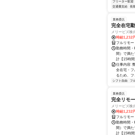
フリーター歓迎
交通費支給
長
業務委託
完全在宅勤
メリービズ株
時給1,23
フルリモー
勤務時間・曜
間）で満たす
計【15時間】
仕事内容:
全在宅・フ
るため、フ
シフト自由
フ
業務委託
完全リモー
メリービズ株
時給1,23
フルリモー
勤務時間・曜
間）で満たす
計【15時間】