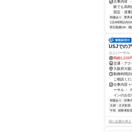
仕事内容 ╭
験でも高時
固定・遅番固
制服あり
業界
1日4時間以内O
即日勤務OK
職
USJでの
ユニバーサル 
時給1,330
交通・アク
大阪府大阪
勤務時間詳細
ご相談くだ
仕事内容 ⭐
ーサル ・
インのお仕事
制服あり
扶養
主婦・主夫歓迎
午前
経験者歓
同じ企業の求人