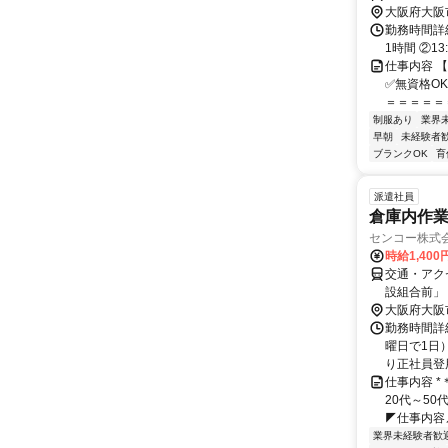
大阪府大阪
勤務時間詳細
1時間 ②13
仕事内容 
✅無資格O
＝＝＝＝＝＝
制服あり
業界
早朝
未経験者
ブランクOK
育
派遣社員
倉庫内作
センコー株式
時給1,400
交通・アク
設組合前」
駅下車 舞
大阪府大阪
徒歩5分
勤務時間詳細
曜日で1日
り正社員登
仕事内容 
20代～5
◤仕事内容◢
業界未経験者歓