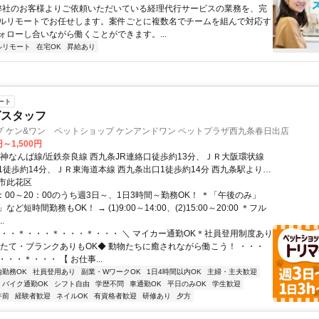
 弊社のお客様よりご依頼いただいている経理代行サービスの業務を、完
ルリモートでお任せします。案件ごとに複数名でチームを組んで対応す
ォローし合いながら働くことができます。...
ルリモート
在宅OK
昇給あり
ート
グスタッフ
 ケン&ワン ペットショップ ケンアンドワン ペットプラザ西九条春日出店
円～1,500円
阪神なんば線/近鉄奈良線 西九条JR連絡口徒歩約13分、ＪＲ大阪環状線
1徒歩約14分、ＪＲ東海道本線 西九条出口1徒歩約14分 西九条駅より徒
駅チカ ＊マイカー通勤OK
市此花区
：00～20：00のうち週3日～、1日3時間～勤務OK！ ＊「午後のみ」
ど短時間勤務もOK！ → (1)9:00～14:00、(2)15:00～20:00 ＊フル
.
・・・＊・・・＊・・・＊・・・ ＼ マイカー通勤OK＊社員登用制度あり
りたて・ブランクありもOK◆ 動物たちに癒されながら働こう！ ・・・
・・＊・・・ 【 お仕事...
内勤務OK
社員登用あり
副業・WワークOK
1日4時間以内OK
主婦・主夫歓迎
バイク通勤OK
シフト自由
学歴不問
車通勤OK
平日のみOK
学生歓迎
午前
経験者歓迎
ネイルOK
有資格者歓迎
研修あり
夕方