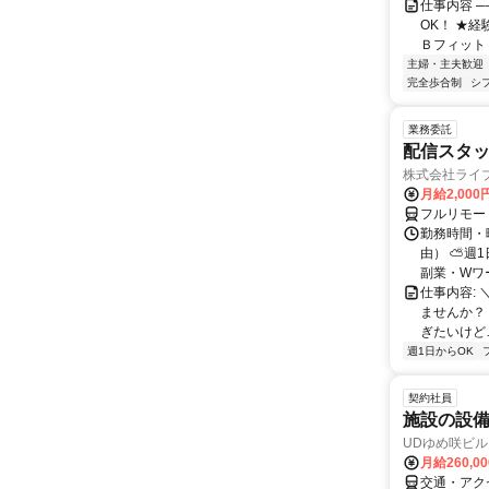
仕事内容 ─
OK！ ★経
Ｂフィット 
主婦・主夫歓迎
完全歩合制
シ
業務委託
配信スタッ
株式会社ライ
月給2,000
フルリモー
勤務時間・
由） ⛅週1
副業・Wワ
仕事内容: 
ませんか？
ぎたいけど…
週1日からOK
契約社員
施設の設
UDゆめ咲ビル
月給260,0
交通・アク