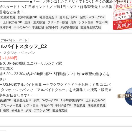
───────────★＊─╮ パチンコしたことなくてもOK！ 全くの未経
給スタート！ ＼注目ポイント！／ ✅週1日～シフトは希望優先！ ✅早番
定など自由！ ...
未経験者歓迎
扶養内勤務OK
社員登用あり
週1日からOK
副業・WワークOK
K
土日祝のみOK
主婦・主夫歓迎
フリーター歓迎
短期
シフト自由
学歴不問
場見学可
平日のみOK
学生歓迎
経験不問
未経験者歓迎
交通費全額支給
アルバイト・パート
アルバイトスタッフ_C2
・ スタジオ・ジャパン
円～1,660円
セス JRゆめ咲線 ユニバーサルシティ駅
市此花区
 6:30～23:30の内4~8時間 週2〜5日勤務シフト制 ★希望の働き方を
さい！
ー USJ公式アルバイト募集 ー⭐ ワクワクドキドキをお届けする ユニバ
 スタジオ・ジャパンで 「アルバイトクルー」を大募集！ ✅接客・販売メ
をお任せします♪ ・...
内勤務OK
社員登用あり
副業・WワークOK
1日4時間以内OK
土日祝のみOK
フリーター歓迎
シフト自由
学歴不問
平日のみOK
学生歓迎
未経験者歓迎
迎
夜間
研修あり
夕方
ブランクOK
交通費支給