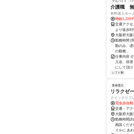
アルバイト・パ
介護職 
有料老人ホーム
時給1,250
交通アクセ
より徒歩8
波」駅より
大阪府大阪
勤務時間 [早番
勤のみ、遅
の勤務...
仕事内容 
入浴、排泄
にして頂ける
シフト制
業務委託
リラクゼ
クイックリフ
完全歩合制
交通・アク
大阪府大阪
勤務時間詳細
相談くださ
イルに あわ