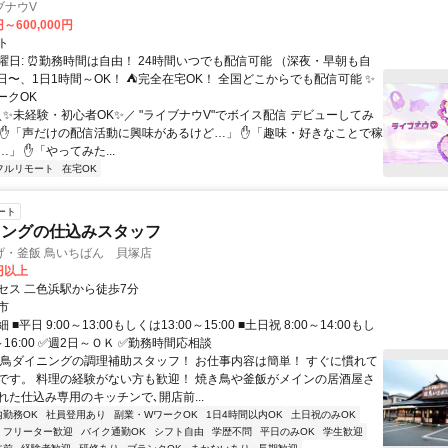
ブナウV
円～600,000円
ト
曜日: ⏰勤務時間は自由！ 24時間いつでも配信可能 （深夜・早朝も自
日〜、1日1時間～OK！ ⛺完全在宅OK！ 全国どこからでも配信可能 ✨
ークOK
＼✨未経験・初心者OK✨／ "ライブナウV"でボイス配信 デビューしてみ
 ✋「声だけの配信活動に興味があるけど…」 ✋「趣味・好きなことで稼
」 ✋「やってみた...
フルリモート
在宅OK
ート
ニングの仕込みスタッフ
げ・釜飯 鳥いちばん 貝塚店
0円以上
セス 二色浜駅から徒歩7分
市
■平日 9:00～13:00もしくは13:00～15:00 ■土日祝 8:00～14:00もし
0～16:00 ✅週2日～ＯＫ ✅勤務時間応相談
焼鳥ダイニングの調理補助スタッフ！ お仕事内容は簡単！ すぐに慣れて
です。 料理の経験がない方も歓迎！ 焼き鳥や釜飯がメインの居酒屋さ
れた仕込み専用のキッチンで､開店前...
内勤務OK
社員登用あり
副業・WワークOK
1日4時間以内OK
土日祝のみOK
フリーター歓迎
バイク通勤OK
シフト自由
学歴不問
平日のみOK
学生歓迎