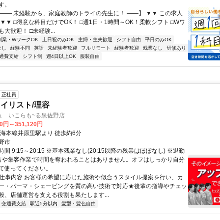
す。
【―― 未経験から、家庭教師のトライの先生に！ ――】 ▼▼ この求人
！ ▼▼ □得意な科目だけでOK！ □週1日・1時間～OK！柔軟シフト □Wワ
大歓迎！ □未経験...
副業・WワークOK
土日祝のみOK
主婦・主夫歓迎
シフト自由
平日のみOK
なし
経験不問
英語
未経験者歓迎
フルリモート
経験者歓迎
残業なし
研修あり
通費支給
シフト制
週4日以上OK
服装自由
正社員
イリスト/理容
ュ いこらも~る泉佐野店
00円～351,120円
南海本線井原里駅より 徒歩約6分
野市
間 9:15～20:15 ※基本残業なし(20:15以降の残業はほぼなし) ※退勤
信や集客作業で時間を奪われることはありません。オフはしっかり自分
て使ってください。
● 仕事内容 お客様の希望に応じた施術や似合うスタイル提案を行い、カ
ー・パーマ・シェービングを質の高い技術で対応★後輩の指導やチェッ
般、店舗運営を支える役割も果たします...
交通費支給
駅近5分以内
髪型・髪色自由