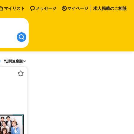
マイリスト
メッセージ
マイページ
求人掲載のご相談
存
関連度順