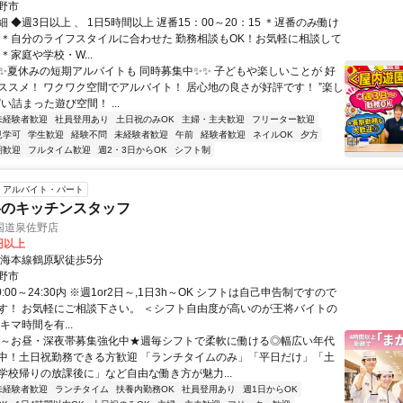
分
野市
 ◆週3日以上 、 1日5時間以上 遅番15：00～20：15 ＊遅番のみ働け
 ＊自分のライフスタイルに合わせた 勤務相談もOK！お気軽に相談して
＊家庭や学校・W...
✨✨夏休みの短期アルバイトも 同時募集中✨✨ 子どもや楽しいことが 好
ススメ！ ワクワク空間でアルバイト！ 居心地の良さが好評です！ ”楽し
い詰まった遊び空間！ ...
未経験者歓迎
社員登用あり
土日祝のみOK
主婦・主夫歓迎
フリーター歓迎
見学可
学生歓迎
経験不問
未経験者歓迎
午前
経験者歓迎
ネイルOK
夕方
期歓迎
フルタイム歓迎
週2・3日からOK
シフト制
アルバイト・パート
将のキッチンスタッフ
国道泉佐野店
0円以上
南海本線鶴原駅徒歩5分
野市
0:00～24:30内 ※週1or2日～,1日3h～OK シフトは自己申告制ですので
す！ お気軽にご相談下さい。 ＜シフト自由度が高いのが王将バイトの
キマ時間を有...
朝～お昼・深夜帯募集強化中★週毎シフトで柔軟に働ける◎幅広い年代
中！土日祝勤務できる方歓迎 「ランチタイムのみ」「平日だけ」「土
学校帰りの放課後に」など自由な働き方が魅力...
未経験者歓迎
ランチタイム
扶養内勤務OK
社員登用あり
週1日からOK