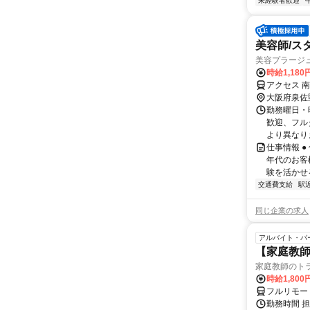
未経験者歓迎
美容師/ス
美容プラージ
時給1,18
アクセス 
大阪府泉佐
勤務曜日・時
歓迎、フル
より異なりま
仕事情報 
年代のお客
験を活かせる
交通費支給
駅
同じ企業の求人
アルバイト・パ
【家庭教師
家庭教師のト
時給1,800
フルリモー
勤務時間 