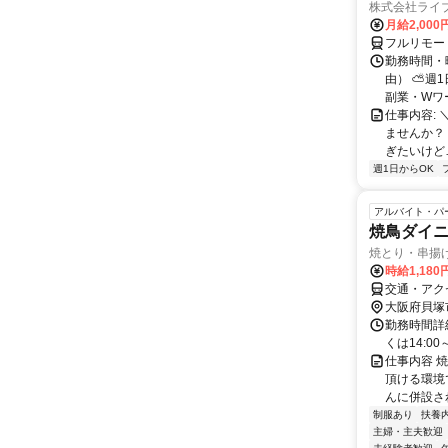
株式会社ライ
月給2,000
フルリモー
勤務時間・
由） ⛅週1
副業・Wワ
仕事内容: 
ませんか？
ぎたいけど…
週1日からOK
アルバイト・パ
焼鳥ダイ
焼とり・串揚
時給1,18
交通・アク
大阪府貝塚
勤務時間詳細 
くは14:0
仕事内容 
頂ける環境
んに併設さ
制服あり
扶養
主婦・主夫歓迎