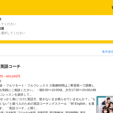
駅
してください
歓迎
を選択してください
条件保
な英語コーチ
0円～405,000円
ト
細 ・フルリモート・フルフレックス ※勤務時間はご希望第一で調整し
気軽にご相談ください。 ・朝6:00〜10:00頃、夕方17:00〜24:00の時
レッスンを提供して...
「せっかく身につけた英語力、使わないまま眠らせていませんか？」 “も
ない”と願う人のための英語コーチングスクール 「90 English」を運
。 「英語コーチ」と聞く...
主婦・主夫歓迎
フリーター歓迎
学歴不問
即日勤務OK
固定時間制
英語