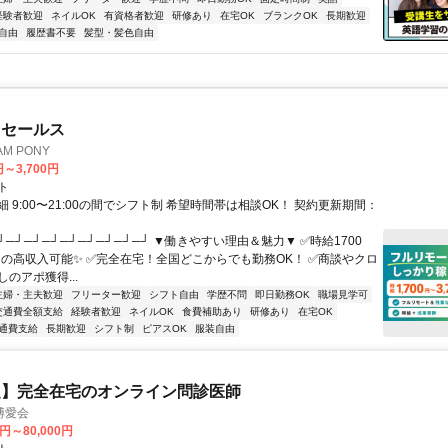
経験者歓迎
ネイルOK
有資格者歓迎
研修あり
在宅OK
ブランクOK
長期歓迎
自由
履歴書不要
髪型・髪色自由
ドセールス
M PONY
円～3,700円
ト
 9:00〜21:00の間でシフト制 希望時間帯は相談OK！ 契約更新期間：
┘─┘─┘─┘─┘─┘─┘─┘─┘ ▼働きやすい理由＆魅力▼ ✅時給1700
0円の高収入可能✨ ✅完全在宅！全国どこからでも勤務OK！ ✅商談やクロ
のアポ獲得...
主婦・主夫歓迎
フリーター歓迎
シフト自由
学歴不問
即日勤務OK
職場見学可
交通費全額支給
経験者歓迎
ネイルOK
食費補助あり
研修あり
在宅OK
通費支給
長期歓迎
シフト制
ピアスOK
服装自由
定】完全在宅のオンライン問診医師
博愛会
0円～80,000円