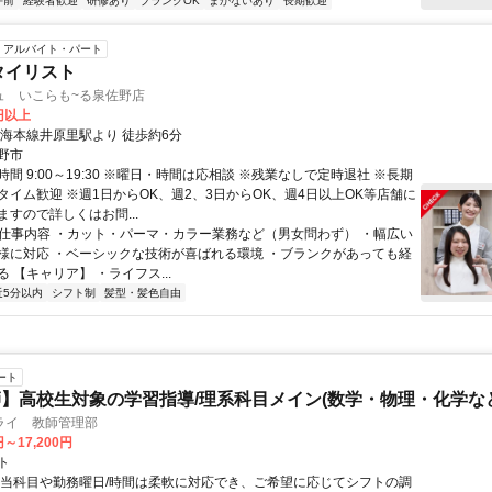
午前
経験者歓迎
研修あり
ブランクOK
まかないあり
長期歓迎
アルバイト・パート
タイリスト
ュ いこらも~る泉佐野店
0円以上
南海本線井原里駅より 徒歩約6分
野市
間 9:00～19:30 ※曜日・時間は応相談 ※残業なしで定時退社 ※長期
タイム歓迎 ※週1日からOK、週2、3日からOK、週4日以上OK等店舗に
すので詳しくはお問...
● 仕事内容 ・カット・パーマ・カラー業務など（男女問わず） ・幅広い
様に対応 ・ベーシックな技術が喜ばれる環境 ・ブランクがあっても経
 【キャリア】 ・ライフス...
近5分以内
シフト制
髪型・髪色自由
ート
】高校生対象の学習指導/理系科目メイン(数学・物理・化学など
ライ 教師管理部
円～17,200円
ト
担当科目や勤務曜日/時間は柔軟に対応でき、ご希望に応じてシフトの調