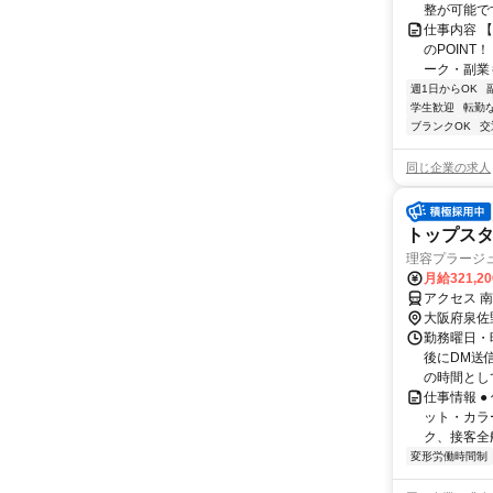
整が可能で
仕事内容 
のPOINT
ーク・副業も
週1日からOK
学生歓迎
転勤
ブランクOK
交
同じ企業の求人
トップスタ
理容プラージ
月給321,2
アクセス 
大阪府泉佐
勤務曜日・時
後にDM送
の時間とし
仕事情報 
ット・カラ
ク、接客全
変形労働時間制