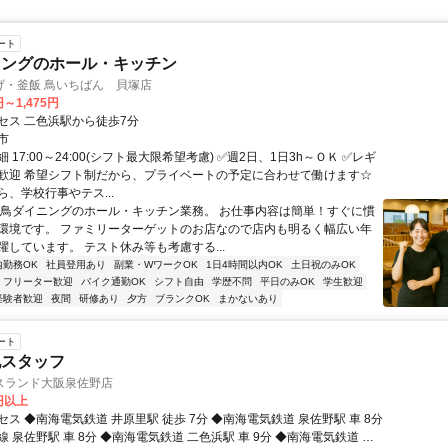
ート
ニングのホール・キッチン
げ・釜飯 鳥いちばん 貝塚店
円～1,475円
セス 二色浜駅から徒歩7分
市
 17:00～24:00(シフト最大限希望考慮) ✅週2日、1日3h～ＯＫ ✅レギ
歓迎 希望シフト制だから、プライベートの予定に合わせて働けます☆
、学校行事やテス...
焼鳥ダイニングのホール・キッチン業務。 お仕事内容は簡単！すぐに慣
環境です。 ファミリーターゲットのお店なので店内も明るく幅広い年
躍しています。 テスト休み等も考慮する...
内勤務OK
社員登用あり
副業・WワークOK
1日4時間以内OK
土日祝のみOK
フリーター歓迎
バイク通勤OK
シフト自由
学歴不問
平日のみOK
学生歓迎
経験者歓迎
夜間
研修あり
夕方
ブランクOK
まかないあり
ート
地スタッフ
スランド大阪泉佐野店
0円以上
ス ◆南海電気鉄道 井原里駅 徒歩 7分 ◆南海電気鉄道 泉佐野駅 車 8分
 泉佐野駅 車 8分 ◆南海電気鉄道 二色浜駅 車 9分 ◆南海電気鉄道 鶴