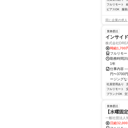
フルリモート
ピアスOK
服装
同じ企業の求人
業務委託
インサイ
株式会社DREA
時給1,700
フルリモー
勤務時間詳細
1年
仕事内容 ─
円〜370
ージングなし
社員登用あり
フルリモート
ブランクOK
交
業務委託
【水曜固
一般社団法人
日給32,00