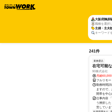
大阪府
鶴原
職種を選択
主婦・主夫
キーワード
241件
業務委託
在宅可能
90株式会社
月給60,00
フルリモー
勤務時間詳
ますので、お
間帯を中心に
仕事内容 
う挫折したく
営しています
社員登用あり