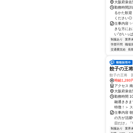
原駅 車 10
大阪府泉佐
勤務時間詳細
るかた歓迎
ください◎ 
仕事内容 
きな方にお
い”がいっぱ
制服あり
業界
学歴不問
職場
交通費支給
長
餃子の王
餃子の王将 
時給1,28
アクセス 
大阪府泉佐
勤務時間 1
融通ききま
特徴！＞ ス
仕事内容 
の方が活躍
日だけ」「
制服あり
業界