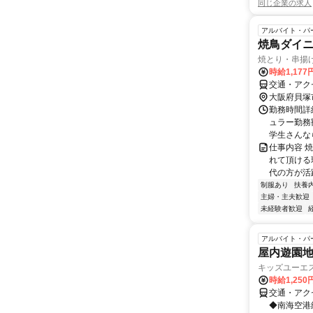
同じ企業の求人
アルバイト・パ
焼鳥ダイ
焼とり・串揚
時給1,177
交通・アク
大阪府貝塚
勤務時間詳細
ュラー勤務
学生さんなら
仕事内容 
れて頂ける
代の方が活
制服あり
扶養
主婦・主夫歓迎
未経験者歓迎
アルバイト・パ
屋内遊園
キッズユーエ
時給1,25
交通・アクセ
◆南海空港線