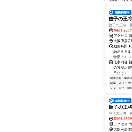
餃子の王
餃子の王将 
時給1,28
アクセス 
大阪府泉佐
勤務時間 1
融通ききま
特徴！＞ ス
仕事内容 
の方が活躍
日だけ」「
制服あり
業界
副業・WワークO
シフト自由
学
餃子の王
餃子の王将 
時給1,28
アクセス 
大阪府泉佐