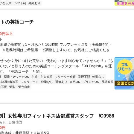
近5分以内
シフト制
昇給あり
ートの英語コーチ
00円以上
ト
細 総労働時間：1ヶ月あたり165時間 フルフレックス制（実働8時間・
） ※勤務時間はご希望第一で調整しますので、お気軽にご相談くださ
「せっかく身につけた英語力、使わないまま眠らせていませんか？」 “も
ない”と願う人のための英語コーチングスクール 「90 English」を運
。 「英語コーチ」と聞...
迎
副業・WワークOK
主婦・主夫歓迎
フリーター歓迎
学歴不問
転勤なし
未経験者歓迎
フルリモート
残業なし
研修あり
在宅OK
ブランクOK
長期歓迎
書不要
髪型・髪色自由
制】女性専用フィットネス店舗運営スタッフ /C0986
らも~る泉佐野
00円
クセス: 南海本線／井原里駅より徒歩5分