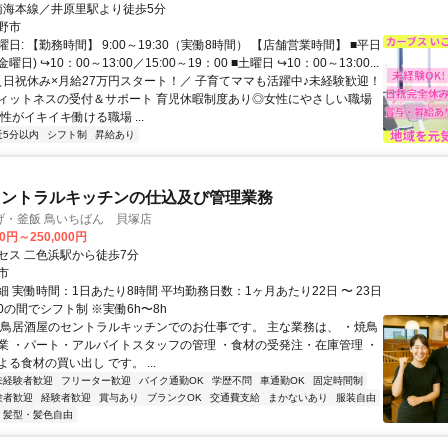
クセス: 南海本線／井原里駅より徒歩5分
野市
日: 【勤務時間】 9:00～19:30（実働8時間） 【店舗営業時間】 ■平日
日) ↪10：00～13:00／15:00～19：00 ■土曜日 ↪10：00～13:00...
 ＼日祝休み×月給27万円スタート！／ 子育てママも活躍中♪未経験歓迎！
ィットネスの受付＆サポート 育児休暇制度あり◎女性にやさしい職場
性がイキイキ働ける職場 ...
近5分以内
シフト制
昇給あり
セントラルキッチンの仕込及び管理業務
げ・釜飯 鳥いちばん 貝塚店
00円～250,000円
セス 二色浜駅から徒歩7分
市
 実働時間：1日あたり8時間 平均勤務日数：1ヶ月あたり22日 〜 23日
:00の間でシフト制 ※実働6h〜8h
焼鳥居酒屋のセントラルキッチンでのお仕事です。 主な業務は、 ・焼鳥
業 ・パート・アルバイトスタッフの管理 ・食材の受発注・在庫管理 ・
る食材の買い出し です。 ...
未経験者歓迎
フリーター歓迎
バイク通勤OK
学歴不問
車通勤OK
固定時間制
験者歓迎
経験者歓迎
賞与あり
ブランクOK
交通費支給
まかないあり
服装自由
髪型・髪色自由