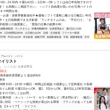
0:00～24:30内 ※週1or2日～,1日3h～OK シフトは自己申告制ですので
す！ お気軽にご相談下さい。 ＜シフト自由度が高いのが王将バイトの
キマ時間を有...
朝～お昼・深夜帯募集強化中★週毎シフトで柔軟に働ける◎幅広い年代
中！土日祝勤務できる方歓迎 「ランチタイムのみ」「平日だけ」「土
学校帰りの放課後に」「普段の仕事の副業やW...
未経験者歓迎
ランチタイム
扶養内勤務OK
社員登用あり
週1日からOK
K
1日4時間以内OK
土日祝のみOK
主婦・主夫歓迎
フリーター歓迎
歴不問
平日のみOK
学生歓迎
経験不問
未経験者歓迎
午前
経験者歓迎
夕方
アルバイト・パート
タイリスト
ュ いこらも~る泉佐野店
0円以上
南海本線井原里駅より 徒歩約6分
野市
間 9:00～19:30 ※曜日・時間は応相談 ※残業なしで定時退社 ※長期
タイム歓迎 ※週1日からOK、週2、3日からOK、週4日以上OK等店舗に
すので詳しくはお問...
● 仕事内容 ・カット・パーマ・カラー業務など（男女問わず） ・幅広い
様に対応 ・ベーシックな技術が喜ばれる環境 ・ブランクがあっても経
 【キャリア】 ・ライフス...