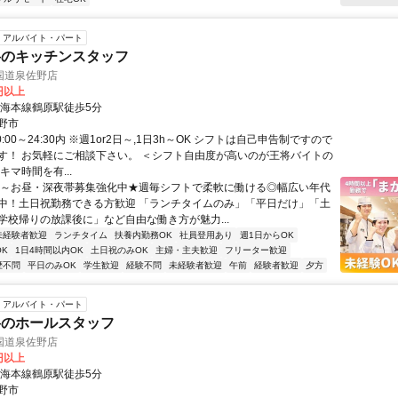
アルバイト・パート
将のキッチンスタッフ
国道泉佐野店
0円以上
南海本線鶴原駅徒歩5分
野市
0:00～24:30内 ※週1or2日～,1日3h～OK シフトは自己申告制ですので
す！ お気軽にご相談下さい。 ＜シフト自由度が高いのが王将バイトの
キマ時間を有...
朝～お昼・深夜帯募集強化中★週毎シフトで柔軟に働ける◎幅広い年代
中！土日祝勤務できる方歓迎 「ランチタイムのみ」「平日だけ」「土
学校帰りの放課後に」など自由な働き方が魅力...
未経験者歓迎
ランチタイム
扶養内勤務OK
社員登用あり
週1日からOK
K
1日4時間以内OK
土日祝のみOK
主婦・主夫歓迎
フリーター歓迎
歴不問
平日のみOK
学生歓迎
経験不問
未経験者歓迎
午前
経験者歓迎
夕方
アルバイト・パート
将のホールスタッフ
国道泉佐野店
0円以上
南海本線鶴原駅徒歩5分
野市