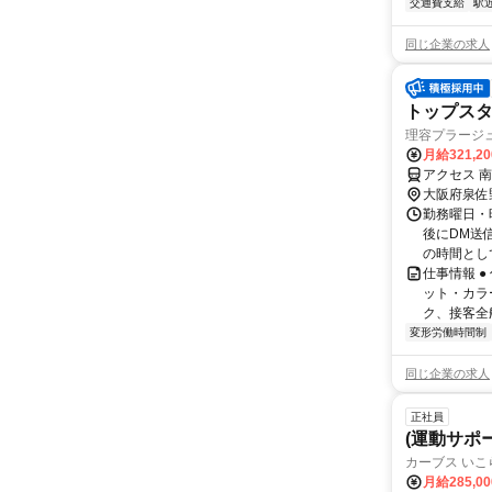
交通費支給
駅
同じ企業の求人
トップスタ
理容プラージ
月給321,2
アクセス 
大阪府泉佐
勤務曜日・時
後にDM送
の時間とし
仕事情報 
ット・カラ
ク、接客全
変形労働時間制
同じ企業の求人
正社員
(運動サポ
カーブス いこ
月給285,0