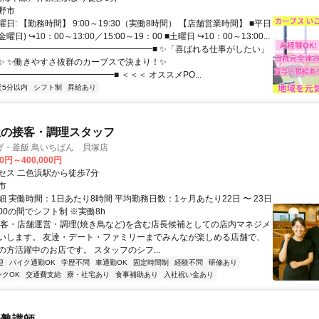
野市
日: 【勤務時間】 9:00～19:30（実働8時間） 【店舗営業時間】 ■平日
日) ↪10：00～13:00／15:00～19：00 ■土曜日 ↪10：00～13:00...
 ■━━━━━━━━━━━━━━━━━━■ ✨「喜ばれる仕事がしたい」
✨ ✨働きやすさ抜群のカーブスで決まり！✨
━━━━━━━━━━━━━■ ＜＜＜ オススメPO...
近5分以内
シフト制
昇給あり
屋の接客・調理スタッフ
げ・釜飯 鳥いちばん 貝塚店
00円～400,000円
セス 二色浜駅から徒歩7分
市
 実働時間：1日あたり8時間 平均勤務日数：1ヶ月あたり22日 〜 23日
4:00の間でシフト制 ※実働8h
接客・店舗運営・調理(焼き鳥など)を含む店長候補としての店内マネジメ
いします。 友達・デート・ファミリーまでみんなが楽しめる店舗で、
の方活躍中のお店です。 スタッフのシフ...
迎
バイク通勤OK
学歴不問
車通勤OK
固定時間制
経験不問
研修あり
ンクOK
交通費支給
寮・社宅あり
食事補助あり
入社祝い金あり