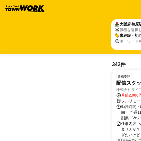
大阪府
鶴原
職種を選択
未経験・初心
キーワード
342件
業務委託
配信スタッ
株式会社ライ
月給2,000
フルリモー
勤務時間・
由） ⛅週1
副業・Wワ
仕事内容: 
ませんか？
ぎたいけど…
週1日からOK