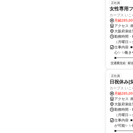
正社員
女性専用フ
カーブス いこ
月給285,0
ア
大阪府泉佐
勤務時間・曜
（月曜日～金曜
仕事内容:
心✨ ✨働
■━━━━━
交通費支給
駅
正社員
日祝休み|
カーブス いこ
月給285,0
ア
大阪府泉佐
勤務時間・曜
（月曜日～金曜
仕事内容:
が可能✨ 
■━━━━━