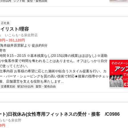
近5分以内
シフト制
髪型・髪色自由
正社員
イリスト/理容
ュ いこらも~る泉佐野店
00円～351,120円
南海本線井原里駅より 徒歩約6分
野市
間 9:15～20:15 ※基本残業なし(20:15以降の残業はほぼなし) ※退勤
信や集客作業で時間を奪われることはありません。オフはしっかり自分
て使ってください。
● 仕事内容 お客様の希望に応じた施術や似合うスタイル提案を行い、カ
ー・パーマ・シェービングを質の高い技術で対応★後輩の指導やチェッ
般、店舗運営を支える役割も果たします...
交通費支給
駅近5分以内
髪型・髪色自由
ート)日祝休み|女性専用フィットネスの受付・接客 /C0986
らも~る泉佐野
00円