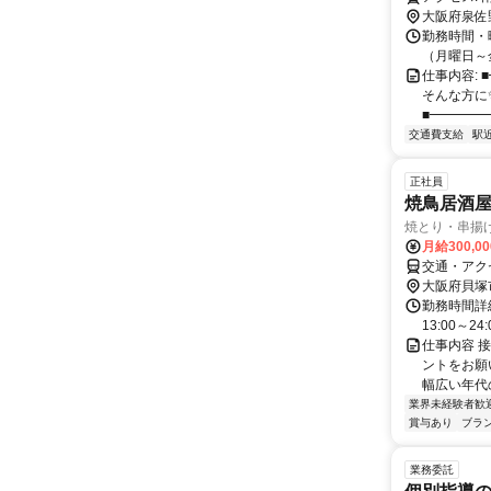
大阪府泉佐
勤務時間・曜
（月曜日～金曜
仕事内容:
そんな方に
■━━━━━
交通費支給
駅
正社員
焼鳥居酒
焼とり・串揚
月給300,0
交通・アク
大阪府貝塚
勤務時間詳細
13:00～2
仕事内容 
ントをお願
幅広い年代
業界未経験者歓
賞与あり
ブラ
業務委託