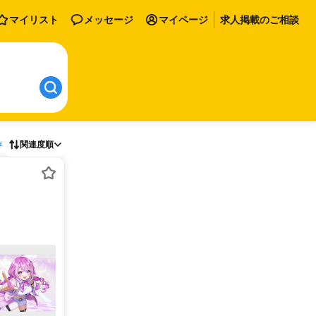
マイリスト
メッセージ
マイページ
求人掲載のご相談
存
関連度順