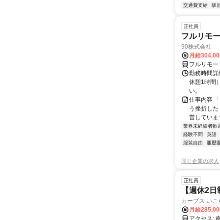
交通費支給
駅
正社員
フルリモ
90株式会社
月給304,0
フルリモー
勤務時間詳
休憩1時間
い。
仕事内容 
う挫折したく
営しています
業界未経験者歓
経験不問
英語
服装自由
履歴
同じ企業の求人
正社員
【週休2日
カーブス いこ
月給285,0
ア