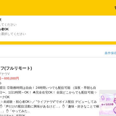
駅
してください
者OK
を選択してください
条件保
フ(フルリモート)
ブナウV
円～600,000円
ト
曜日: ⏰勤務時間は自由！ 24時間いつでも配信可能 （深夜・早朝も自
日〜、1日1時間～OK！ ⛺完全在宅OK！ 全国どこからでも配信可能 ✨
ークOK
＼✨未経験・初心者OK✨／ "ライブナウV"でボイス配信 デビューしてみ
 ✋「声だけの配信活動に興味があるけど…」 ✋「趣味・好きなことで稼
」 ✋「やってみた...
フルリモート
在宅OK