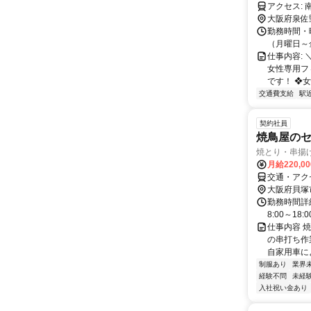
ア
大阪府泉佐
勤務時間・曜
（月曜日～金曜
仕事内容:
女性専用フ
です！ ❖女
交通費支給
駅
契約社員
焼鳥屋の
焼とり・串揚
月給220,0
交通・アク
大阪府貝塚
勤務時間詳細
8:00～18
仕事内容 
の串打ち作
自家用車によ
制服あり
業界
経験不問
未経
入社祝い金あり