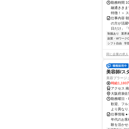
勤務時間 1
融通ききま
特徴！＞ ス
仕事内容 
の方が活躍
日だけ」「
制服あり
業界
副業・WワークO
シフト自由
学
同じ企業の求人
美容師/ス
美容プラージ
時給1,18
アクセス 
大阪府泉佐
勤務曜日・時
歓迎、フル
より異なりま
仕事情報 
年代のお客
験を活かせる