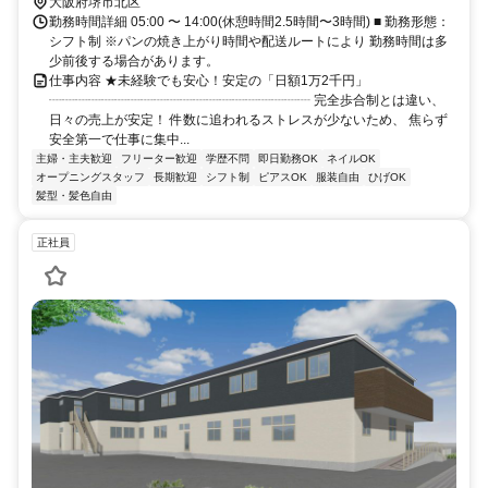
大阪府堺市北区
勤務時間詳細 05:00 〜 14:00(休憩時間2.5時間〜3時間) ■ 勤務形態：
シフト制 ※パンの焼き上がり時間や配送ルートにより 勤務時間は多
少前後する場合があります。
仕事内容 ★未経験でも安心！安定の「日額1万2千円」
┈┈┈┈┈┈┈┈┈┈┈┈┈┈┈┈┈┈┈┈ 完全歩合制とは違い、
日々の売上が安定！ 件数に追われるストレスが少ないため、 焦らず
安全第一で仕事に集中...
主婦・主夫歓迎
フリーター歓迎
学歴不問
即日勤務OK
ネイルOK
オープニングスタッフ
長期歓迎
シフト制
ピアスOK
服装自由
ひげOK
髪型・髪色自由
正社員