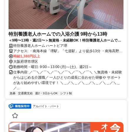
特別養護老人ホームでの入浴介護 9時から13時
＜9時〜13時・週2日〜＞無資格・未経験OK！特別養護老人ホームでの
入浴介助専門の介護職／WワークOK
特別養護老人ホーム ハートピア堺
アクセス: ・南海本線「堺駅」「七道駅」より徒歩13分 ・南海高野線
「堺東駅」より南海バス「海山通」下車徒歩3分 ※車通勤OK（スタ
時給1,380円以上
ッフ専用無料駐車場あり）
大阪府堺市堺区
勤務時間・曜日: 9:00～13:00 (月)～(土)、週2日～
仕事内容: ／￣＼／￣＼／￣＼／￣＼／￣＼／￣＼ ＼無資格・未経験
からはじめる介護職／ 一人ひとりの成長に合わせた研修や サポート
があり始めやすい環境です！ ＼＿／＼＿／＼＿／＼＿／＼＿／＼＿
／...
急募
交通費支給
週2・3日からOK
シフト制
アルバイト・パート