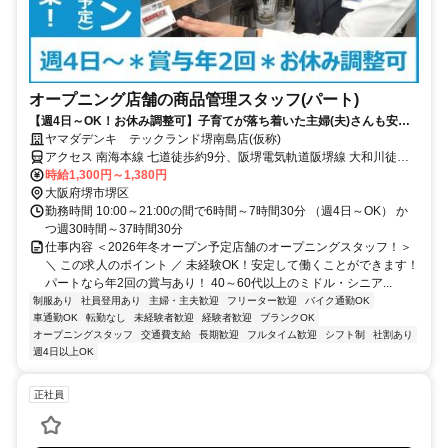
オープニング店舗の商品管理スタッフ(パート)
【週4日～OK！お休み調整可】子育てが落ち着いた主婦(夫)さんも安
心！社割で家電をお得にGET！
ヤマダデンキ テックランド堺南島店(仮称)
アクセス 南海本線 七道徒歩約9分、阪堺電気軌道阪堺線 大和川徒歩
約12分、OsakaMetro四つ橋線 住之江公園4番口徒歩約24分 ※「七道
時給1,300円～1,380円
駅」より徒歩10分程度
大阪府堺市堺区
勤務時間 10:00～21:00の間で6時間～7時間30分 （週4日～OK） か
つ週30時間～37時間30分
仕事内容 ＜2026年冬オープン予定店舗のオープニングスタッフ！＞
＼ この求人のポイント ／ 未経験OK！安定して働くことができます！
パートなら年2回の賞与あり！ 40～60代以上のミドル・シニア...
制服あり
社員登用あり
主婦・主夫歓迎
フリーター歓迎
バイク通勤OK
車通勤OK
転勤なし
未経験者歓迎
経験者歓迎
ブランクOK
オープニングスタッフ
交通費支給
長期歓迎
フルタイム歓迎
シフト制
社割あり
週4日以上OK
正社員