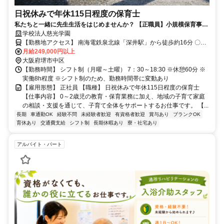
日祝休みで年休115日程度の保育士
私たちと一緒に先生生活をはじめませんか？ 【正職員】小規模保育事業
所での保育スタッフ募集中！
学校法人慈光学園
【勤務地アクセス】 南海電鉄泉北線「深井駅」から徒歩約16分 〇
車・マイカー通勤OK（要相談）
月給249,000円以上
大阪府堺市中区
【勤務時間】 シフト制（月曜～土曜） 7：30～18:30 ※休憩60分 ※
実働8h程度 ※シフト制のため、勤務時間帯に変動あり
【雇用形態】 正社員 【職種】 日祝休みで年休115日程度の保育士
【仕事内容】 0～2歳児の教育・保育業務に加え、地域の子育て家庭
の相談・支援を通じて、子育て全体をサポートするお仕事です。 【...
長期
車通勤OK
経験不問
未経験者歓迎
有資格者歓迎
賞与あり
ブランクOK
育休あり
交通費支給
シフト制
長期休暇あり
寮・社宅あり
アルバイト・パート