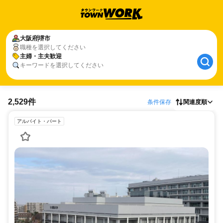
大阪府
堺市
職種を選択してください
主婦・主夫歓迎
キーワードを選択してください
2,529件
条件保存
関連度順
アルバイト・パート