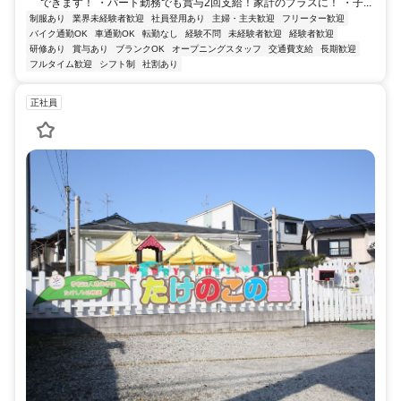
できます！ ・パート勤務でも賞与2回支給！家計のプラスに！ ・子...
制服あり
業界未経験者歓迎
社員登用あり
主婦・主夫歓迎
フリーター歓迎
バイク通勤OK
車通勤OK
転勤なし
経験不問
未経験者歓迎
経験者歓迎
研修あり
賞与あり
ブランクOK
オープニングスタッフ
交通費支給
長期歓迎
フルタイム歓迎
シフト制
社割あり
正社員