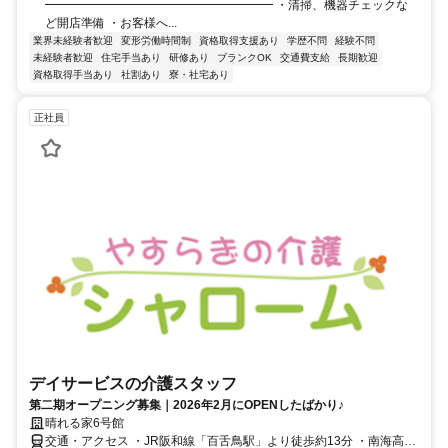
━━━━━━━━━━━━━━━━━━━ ・清掃、機器チェックな
ど開店準備 ・お客様へ...
業界未経験者歓迎
変形労働時間制
資格取得支援あり
学歴不問
経験不問
未経験者歓迎
住宅手当あり
研修あり
ブランクOK
交通費支給
長期歓迎
資格取得手当あり
社割あり
寮・社宅あり
正社員
デイサービスの介護スタッフ
第二期オープニング募集｜2026年2月にOPENしたばかり♪
晴れる家6号館
交通・アクセス ・JR阪和線「百舌鳥駅」より徒歩約13分 ・南海高野