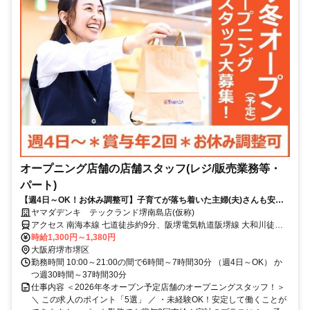
オープニング店舗の店舗スタッフ(レジ/販売業務等・
パート)
【週4日～OK！お休み調整可】子育てが落ち着いた主婦(夫)さんも安
心！社割で家電をお得にGET！
ヤマダデンキ テックランド堺南島店(仮称)
アクセス 南海本線 七道徒歩約9分、阪堺電気軌道阪堺線 大和川徒歩
約12分、OsakaMetro四つ橋線 住之江公園4番口徒歩約24分 ※「七道
時給1,300円～1,380円
駅」より徒歩10分程度
大阪府堺市堺区
勤務時間 10:00～21:00の間で6時間～7時間30分 （週4日～OK） か
つ週30時間～37時間30分
仕事内容 ＜2026年冬オープン予定店舗のオープニングスタッフ！＞
＼ この求人のポイント「5選」 ／ ・未経験OK！安定して働くことが