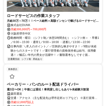
ロードサービスの作業スタッフ
月給30万～70万！！ベース給料＋高額インセンで稼げるロードサービス
スタッフ
株式会社DUNK
月給300,000円～700,000円
大阪府堺市中区
勤務時間・曜日: （シフト制／休憩1時間含む） ＜シフト例＞ ・早番1
／6:00～15:00 ・通常1／9:00～18:00 ・遅番1／13:00～22:00
仕事内容: ＼求人のポイント／ ✅圧倒的な稼ぎやすさ！ ✅9割が未経
験からのスタートです！ ✅運行管理者の資格保持者は給与、採用優
遇！ ✅幅広い年代の男女が活躍中！ ✅書類選考なしですぐ面...
交通費支給
シフト制
昇給あり
業務委託
ベーカリー・パンのルート配送ドライバー
週3日〜OK｜午後には退社！車両貸し出しもあり✨未経験大歓迎
森田運送
交通・アクセス （主な配送先は堺市近郊エリアなど） ※直行直帰の
働き方についてもご相談を 受け付けております。
月給12,000円以上