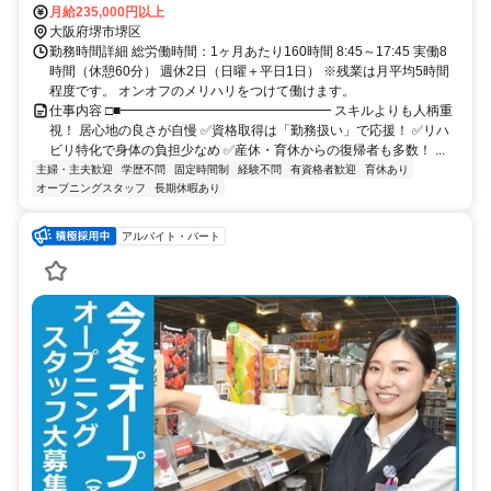
線「堺東駅」より徒歩約20分 ・南海バス「大仙中町」バス停より徒
月給235,000円以上
歩約2分
大阪府堺市堺区
勤務時間詳細 総労働時間：1ヶ月あたり160時間 8:45～17:45 実働8
時間（休憩60分） 週休2日（日曜＋平日1日） ※残業は月平均5時間
程度です。 オンオフのメリハリをつけて働けます。
仕事内容 □■━━━━━━━━━━━━━━━━ スキルよりも人柄重
視！ 居心地の良さが自慢 ✅資格取得は「勤務扱い」で応援！ ✅リハ
ビリ特化で身体の負担少なめ ✅産休・育休からの復帰者も多数！ ...
主婦・主夫歓迎
学歴不問
固定時間制
経験不問
有資格者歓迎
育休あり
オープニングスタッフ
長期休暇あり
アルバイト・パート