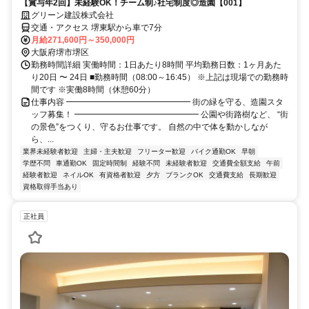
【賞与年2回】未経験OK！チーム制♪社宅制度◎造園【001】
グリーン建設株式会社
交通・アクセス 堺東駅から車で7分
月給271,600円～350,000円
大阪府堺市堺区
勤務時間詳細 実働時間：1日あたり8時間 平均勤務日数：1ヶ月あた
り20日 〜 24日 ■勤務時間（08:00～16:45） ※上記は現場での勤務時
間です ※実働8時間（休憩60分）
仕事内容 ━━━━━━━━━━━━━━━ 街の緑を守る、造園スタ
ッフ募集！ ━━━━━━━━━━━━━━━ 公園や街路樹など、 “街
の景色”をつくり、守るお仕事です。 自然の中で体を動かしなが
ら、...
業界未経験者歓迎
主婦・主夫歓迎
フリーター歓迎
バイク通勤OK
早朝
学歴不問
車通勤OK
固定時間制
経験不問
未経験者歓迎
交通費全額支給
午前
経験者歓迎
ネイルOK
有資格者歓迎
夕方
ブランクOK
交通費支給
長期歓迎
資格取得手当あり
正社員