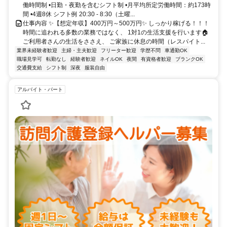
働時間制 •日勤・夜勤を含むシフト制 •月平均所定労働時間：約173時
間 •4週8休 シフト例 20:30 - 8:30（土曜...
仕事内容 ✨【想定年収】400万円～500万円✨ しっかり稼げる！！！
時間に追われる多数の業務ではなく、 1対1の生活支援を行います🏠
ご利用者さんの生活をささえ、 ご家族に休息の時間（レスパイト...
業界未経験者歓迎
主婦・主夫歓迎
フリーター歓迎
学歴不問
車通勤OK
職場見学可
転勤なし
経験者歓迎
ネイルOK
夜間
有資格者歓迎
ブランクOK
交通費支給
シフト制
深夜
服装自由
アルバイト・パート