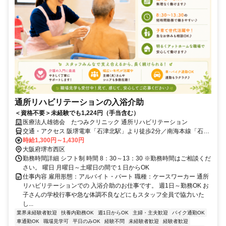
通所リハビリテーションの入浴介助
＜資格不要＞未経験でも1,224円（手当含む）
医療法人雄徳会 たつみクリニック 通所リハビリテーション
交通・アクセス 阪堺電車「石津北駅」より徒歩2分／南海本線「石津
川駅」より徒歩8分
時給1,300円～1,430円
大阪府堺市西区
勤務時間詳細 シフト制 時間 8：30～13：30 ※勤務時間はご相談くだ
さい。 曜日 月曜日～土曜日の間で１日からOK
仕事内容 雇用形態：アルバイト・パート 職種：ケースワーカー 通所
リハビリテーションでの 入浴介助のお仕事です。 週1日～勤務OK お
子さんの学校行事や急な体調不良などにもスタッフ全員で協力いた
し...
業界未経験者歓迎
扶養内勤務OK
週1日からOK
主婦・主夫歓迎
バイク通勤OK
車通勤OK
職場見学可
平日のみOK
経験不問
未経験者歓迎
経験者歓迎