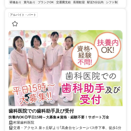
研修あり
賞与あり
ブランクOK
交通費支給
長期歓迎
駅近5分以内
シフト制
アルバイト・パート
歯科医院での歯科助手及び受付
扶養内OK◎平日15時～大募集★資格・経験不要！サポート万全
村屋歯科医院
交通・アクセス 泉ヶ丘駅より｢高倉台センター｣バス停下車、徒歩1分