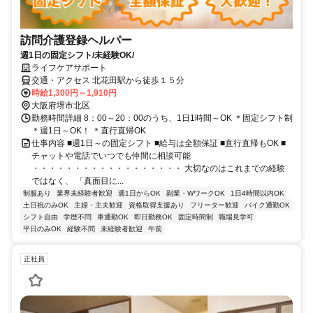
訪問介護登録ヘルパー
週1日の固定シフト/未経験OK/
ライフケアサポート
交通・アクセス 北花田駅から徒歩１５分
時給1,300円～1,910円
大阪府堺市北区
勤務時間詳細 8：00～20：00のうち、1日1時間～OK ＊固定シフト制
＊週1日～OK！ ＊直行直帰OK
仕事内容 ■週1日～の固定シフト ■給与は全額保証 ■直行直帰もOK ■
チャットや電話でいつでも仲間に相談可能
・・・・・・・・・・・・・・・・・・ 大切なのはこれまでの経験
ではなく、 「真面目に...
制服あり
業界未経験者歓迎
週1日からOK
副業・WワークOK
1日4時間以内OK
土日祝のみOK
主婦・主夫歓迎
資格取得支援あり
フリーター歓迎
バイク通勤OK
シフト自由
学歴不問
車通勤OK
即日勤務OK
固定時間制
職場見学可
平日のみOK
経験不問
未経験者歓迎
午前
正社員