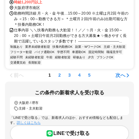
時給1,200円以上
大阪府堺市南区
勤務時間詳細 月・火・金 午後…15:00～20:00 ※土曜は月2回 午前の
み ＜15：00～勤務できる方＞ ＊土曜月２回(午前のみ)出勤可能な方
＊扶養内勤務OK！
仕事内容 ＼＼扶養内勤務も大歓迎！！／／ ✨月・火・金 15:00～
20：00 ＋土曜日午前月2回勤務ができる方大募集★ ✨働きやすく長
期で活躍しているスタッフ多数です！ ―――――――――――...
制服あり
業界未経験者歓迎
扶養内勤務OK
副業・WワークOK
主婦・主夫歓迎
フリーター歓迎
バイク通勤OK
学歴不問
車通勤OK
固定時間制
職場見学可
経験不問
未経験者歓迎
午前
経験者歓迎
研修あり
夕方
ブランクOK
交通費支給
長期歓迎
前へ
次へ
1
2
3
4
5
この条件の新着求人を受け取る
大阪府 / 堺市
主婦・主夫歓迎
「LINEで受け取る」では、新着求人のほか、おすすめ情報なども配信しま
す。
詳しくはこちら
LINEで受け取る