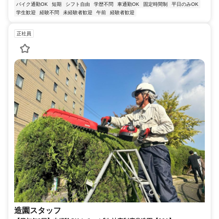
バイク通勤OK
短期
シフト自由
学歴不問
車通勤OK
固定時間制
平日のみOK
学生歓迎
経験不問
未経験者歓迎
午前
経験者歓迎
正社員
造園スタッフ