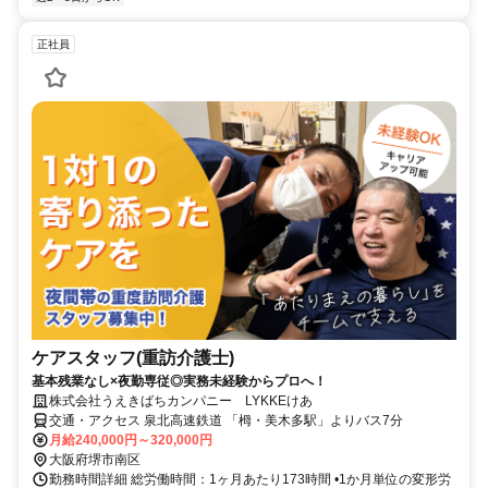
正社員
ケアスタッフ(重訪介護士)
基本残業なし×夜勤専従◎実務未経験からプロへ！
株式会社うえきばちカンパニー LYKKEけあ
交通・アクセス 泉北高速鉄道 「栂・美木多駅」よりバス7分
月給240,000円～320,000円
大阪府堺市南区
勤務時間詳細 総労働時間：1ヶ月あたり173時間 •1か月単位の変形労