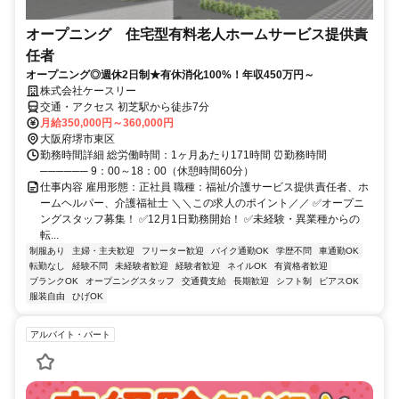
オープニング 住宅型有料老人ホームサービス提供責
任者
オープニング◎週休2日制★有休消化100%！年収450万円～
株式会社ケースリー
交通・アクセス 初芝駅から徒歩7分
月給350,000円～360,000円
大阪府堺市東区
勤務時間詳細 総労働時間：1ヶ月あたり171時間 ⏰勤務時間
────── 9：00～18：00（休憩時間60分）
仕事内容 雇用形態：正社員 職種：福祉/介護サービス提供責任者、ホ
ームヘルパー、介護福祉士 ＼＼この求人のポイント／／ ✅オープニ
ングスタッフ募集！ ✅12月1日勤務開始！ ✅未経験・異業種からの
転...
制服あり
主婦・主夫歓迎
フリーター歓迎
バイク通勤OK
学歴不問
車通勤OK
転勤なし
経験不問
未経験者歓迎
経験者歓迎
ネイルOK
有資格者歓迎
ブランクOK
オープニングスタッフ
交通費支給
長期歓迎
シフト制
ピアスOK
服装自由
ひげOK
アルバイト・パート