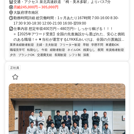
交通・アクセス 泉北高速鉄道 「栂・美木多駅」よりバス7分
月給245,000円～305,000円
大阪府堺市南区
勤務時間詳細 総労働時間：1ヶ月あたり167時間 7:00-16:00 8:30-
17:30 9:30-18:30 12:00-21:00 16:00-翌09:00
仕事内容 想定年収400万円～480万円✨ しっかり稼げる！！！
⭐【2025年アワード受賞】全国の先進施設から選ばれた、安心と挑戦
のある職場！⭐ ▼当社が運営するLYKKEみいけは、全国の介護施設...
業界未経験者歓迎
主婦・主夫歓迎
フリーター歓迎
早朝
学歴不問
車通勤OK
職場見学可
転勤なし
午前
経験者歓迎
ネイルOK
残業なし
夜間
有資格者歓迎
夕方
ブランクOK
交通費支給
長期歓迎
シフト制
深夜
正社員