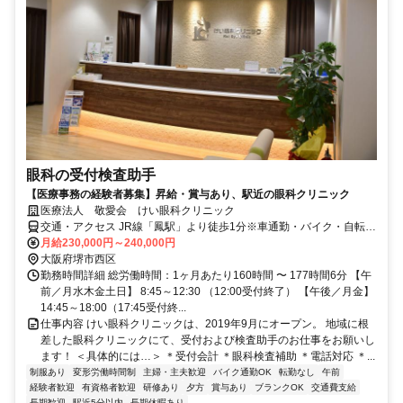
眼科の受付検査助手
【医療事務の経験者募集】昇給・賞与あり、駅近の眼科クリニック
医療法人 敬愛会 けい眼科クリニック
交通・アクセス JR線「鳳駅」より徒歩1分※車通勤・バイク・自転車
通勤OK
月給230,000円～240,000円
大阪府堺市西区
勤務時間詳細 総労働時間：1ヶ月あたり160時間 〜 177時間6分 【午
前／月水木金土日】 8:45～12:30 （12:00受付終了） 【午後／月金】
14:45～18:00（17:45受付終...
仕事内容 けい眼科クリニックは、2019年9月にオープン。 地域に根
差した眼科クリニックにて、受付および検査助手のお仕事をお願いし
ます！ ＜具体的には…＞ ＊受付会計 ＊眼科検査補助 ＊電話対応 ＊...
制服あり
変形労働時間制
主婦・主夫歓迎
バイク通勤OK
転勤なし
午前
経験者歓迎
有資格者歓迎
研修あり
夕方
賞与あり
ブランクOK
交通費支給
長期歓迎
駅近5分以内
長期休暇あり