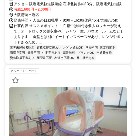
アクセス 阪堺電気軌道阪堺線 石津北徒歩約13分、阪堺電気軌道阪堺
線 東湊徒歩約14分、阪堺電気軌道阪堺線 石津（大阪府）出入口2徒
時給1,600円～2,000円
歩約17分 【アクセス】阪堺電軌阪堺線 東湊駅より徒歩10分◎自転
大阪府堺市堺区
車・バイク通勤OK
勤務時間 ＜人気の日勤職場＞ 8:00～16:30(休憩45分/実働7.75h)
仕事内容 オススメポイント！ 在籍中は鍵付き個人ロッカーが使え
て、オートロックの更衣室や、 シャワー室、パウダールームなども
あります。 食堂とは別にイートインスペースがあり、レンジやポッ
トもあるため、...
業界未経験者歓迎
資格取得支援あり
バイク通勤OK
学歴不問
固定時間制
職場見学可
経験不問
住宅手当あり
家賃無料
ブランクOK
交通費支給
資格取得手当あり
履歴書不要
友達と応募OK
寮・社宅あり
アルバイト・パート