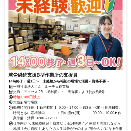
就労継続支援B型作業所の支援員
14時終了｜週3⽇〜｜未経験から福祉の現場で活躍＜資格不要＞
一般社団法人じん ルーチェ作業所
交通・アクセス JR「堺市駅」・「浅香駅」より徒歩約8分
時給1,180円以上
大阪府堺市堺区
勤務時間詳細 【 勤務時間 】 9:00～14:00 ※週3日～OK ※勤務日数、
時間ともに応相談◎ ――― １日の流れ(例) ――― 09:00～10:00▶作
業準備・清掃 10:00～12:00...
仕事内容 ＼未経験歓迎！残業なし＆14時終了／ 家庭と両⽴しながら
地域社会に貢献！ あなたの人生経験がそのまま "誰かの力"になる仕事