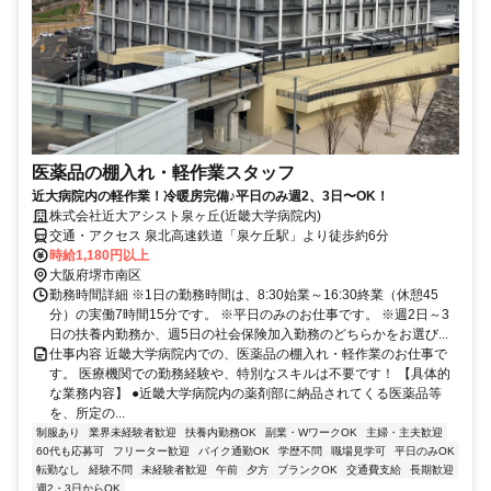
医薬品の棚入れ・軽作業スタッフ
近大病院内の軽作業！冷暖房完備♪平日のみ週2、3日〜OK！
株式会社近大アシスト泉ヶ丘(近畿大学病院内)
交通・アクセス 泉北高速鉄道「泉ケ丘駅」より徒歩約6分
時給1,180円以上
大阪府堺市南区
勤務時間詳細 ※1日の勤務時間は、8:30始業～16:30終業（休憩45
分）の実働7時間15分です。 ※平日のみのお仕事です。 ※週2日～3
日の扶養内勤務か、週5日の社会保険加入勤務のどちらかをお選び...
仕事内容 近畿大学病院内での、医薬品の棚入れ・軽作業のお仕事で
す。 医療機関での勤務経験や、特別なスキルは不要です！ 【具体的
な業務内容】 ●近畿大学病院内の薬剤部に納品されてくる医薬品等
を、所定の...
制服あり
業界未経験者歓迎
扶養内勤務OK
副業・WワークOK
主婦・主夫歓迎
60代も応募可
フリーター歓迎
バイク通勤OK
学歴不問
職場見学可
平日のみOK
転勤なし
経験不問
未経験者歓迎
午前
夕方
ブランクOK
交通費支給
長期歓迎
週2・3日からOK