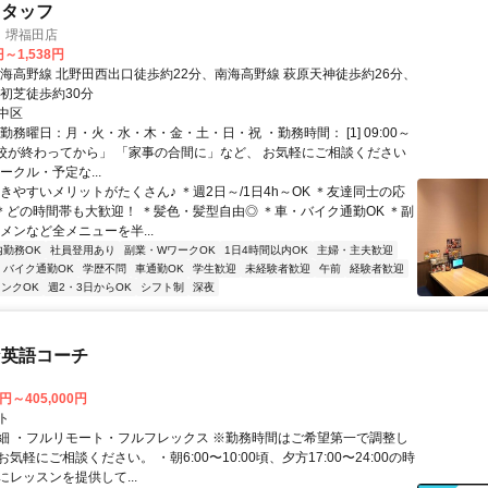
スタッフ
 堺福田店
円～1,538円
南海高野線 北野田西出口徒歩約22分、南海高野線 萩原天神徒歩約26分、
 初芝徒歩約30分
中区
勤務曜日：月・火・水・木・金・土・日・祝 ・勤務時間： [1] 09:00～
 「学校が終わってから」 「家事の合間に」など、 お気軽にご相談ください
ークル・予定な...
きやすいメリットがたくさん♪ ＊週2日～/1日4h～OK ＊友達同士の応
 ＊どの時間帯も大歓迎！ ＊髪色・髪型自由◎ ＊車・バイク通勤OK ＊副
メンなど全メニューを半...
内勤務OK
社員登用あり
副業・WワークOK
1日4時間以内OK
主婦・主夫歓迎
バイク通勤OK
学歴不問
車通勤OK
学生歓迎
未経験者歓迎
午前
経験者歓迎
ンクOK
週2・3日からOK
シフト制
深夜
な英語コーチ
0円～405,000円
ト
細 ・フルリモート・フルフレックス ※勤務時間はご希望第一で調整し
気軽にご相談ください。 ・朝6:00〜10:00頃、夕方17:00〜24:00の時
レッスンを提供して...