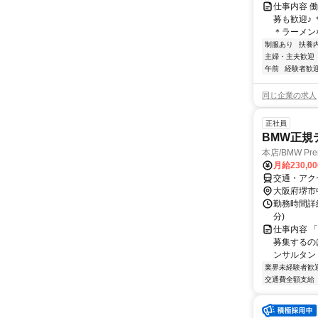
仕事内容 働
募も歓迎♪
＊ラーメン
制服あり
扶養
主婦・主夫歓迎
午前
経験者歓
同じ企業の求人
正社員
BMW正規
本店/BMW Prem
月給230,0
交通・アク
大阪府堺市
勤務時間詳細
分)
仕事内容 
募集するの
ンサルタント
業界未経験者歓
交通費全額支給