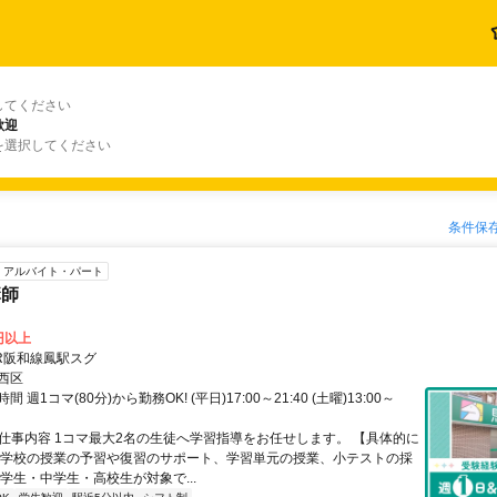
してください
歓迎
を選択してください
条件保
アルバイト・パート
講師
3円以上
JR阪和線鳳駅スグ
西区
 週1コマ(80分)から勤務OK! (平日)17:00～21:40 (土曜)13:00～
● 仕事内容 1コマ最大2名の生徒へ学習指導をお任せします。 【具体的に
に学校の授業の予習や復習のサポート、学習単元の授業、小テストの採
学生・中学生・高校生が対象で...