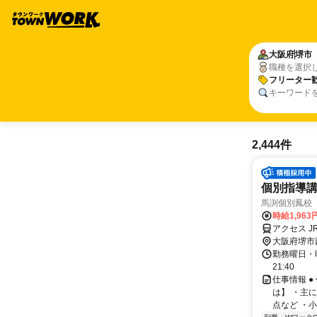
大阪府
堺市
職種を選択
フリーター
キーワード
2,444件
個別指導
馬渕個別鳳校
時給1,96
アクセス 
大阪府堺市
勤務曜日・時間
21:40
仕事情報 
は】 ・主
点など ・小