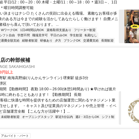
 平日/12：00～20：00 木曜・土曜/11：00～18：00 ＊週3日～、1日
K ＊曜日時間調整可能
堅い決まりはナシ◎ たくさんの笑顔に出会える職場。 素敵なお客様が多
経験のある方は今までの経験を活かしてあなたらしく働けます！ 自費メニ
様から喜んで頂いております。 ...
・WワークOK
1日4時間以内OK
資格取得支援あり
フリーター歓迎
シフト自由
学歴不問
職場見学可
平日のみOK
学生歓迎
転勤なし
交通費全額支給
経験者歓迎
研修あり
夕方
ブランクOK
交通費支給
長期歓迎
ラ店の幹部候補
NGE SAKAIHIGASHI
00円以上
寄駅 南海高野線(りんかんサンライン) 堺東駅 徒歩3分
堺区
間 【勤務時間】 夜勤 18:00～26:00(休憩1時間あり) ★早ければ後片
1時に終わることもあります！ 【勤務期間】 長期
お客様に快適な時間を提供するための店舗運営に関わるマネジメント業
任せします。 ・キャスト及び従業員のマネジメントや売上管理 ・イベ
ど店舗運営全般 【こんな方が活躍中！】...
未経験者歓迎
オープニングスタッフ
駅近5分以内
週2・3日からOK
シフト制
アルバイト・パート