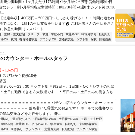
 総労働時間：1ヶ月あたり173時間 •1か月単位の変形労働時間制 •日
むシフト制 •月平均所定労働時間：約173時間 •4週8休 シフト例 20:30
...
✨【想定年収】400万円～500万円✨ しっかり稼げる！！！ 時間に追われ
務ではなく、 1対1の生活支援を行います🏠 ご利用者さんの生活をささ
に休息の時間（レスパイト...
迎
主婦・主夫歓迎
フリーター歓迎
学歴不問
車通勤OK
職場見学可
転勤なし
イルOK
夜間
有資格者歓迎
ブランクOK
交通費支給
シフト制
深夜
服装自由
ート
店のカウンター・ホールスタッフ
円～1,625円
セス 堺駅から徒歩10分
堺区
 9：00～23：30 ＊シフト制 ＊週2日～、1日3h～OK ＊シフトの相談
 ＊土日に勤務できる方大歓迎です！ ＊平日のみ・土日のみの働き方も
＝＝＝＝＝＝＝＝＝＝＝＝＝＝＝ パチンコ店のカウンター・ホール ＝＝
＝＝＝＝＝＝＝＝ 落ち着いた雰囲気のお店です！ ホールでの接客やカ
の景品交換などをお任せします。 難...
登用あり
週1日からOK
1日4時間以内OK
土日祝のみOK
主婦・主夫歓迎
学歴不問
車通勤OK
平日のみOK
学生歓迎
転勤なし
未経験者歓迎
イルOK
研修あり
ブランクOK
交通費支給
長期歓迎
フルタイム歓迎