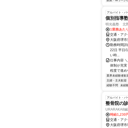
副業・WワークO
アルバイト・パ
個別指導
明光義塾 北
1業務あたり
交通・アク
大阪府堺市
勤務時間詳
22日 平日/
い時...
仕事内容 ＼
体制が充実
程度で進めや
業界未経験者歓
主婦・主夫歓迎
経験不問
未経
アルバイト・パ
整骨院の
URARAKA8
時給1,23
交通・アク
大阪府堺市