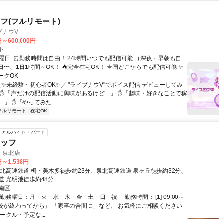
フ(フルリモート)
ブナウV
円～600,000円
ト
曜日: ⏰勤務時間は自由！ 24時間いつでも配信可能 （深夜・早朝も自
日〜、1日1時間～OK！ ⛺完全在宅OK！ 全国どこからでも配信可能 ✨
ークOK
＼✨未経験・初心者OK✨／ "ライブナウV"でボイス配信 デビューしてみ
 ✋「声だけの配信活動に興味があるけど…」 ✋「趣味・好きなことで稼
」 ✋「やってみた...
フルリモート
在宅OK
アルバイト・パート
タッフ
 泉北店
円～1,538円
泉北高速鉄道 栂・美木多徒歩約23分、泉北高速鉄道 泉ヶ丘徒歩約32分、
道 光明池徒歩約48分
南区
勤務曜日：月・火・水・木・金・土・日・祝 ・勤務時間： [1] 09:00～
 「学校が終わってから」 「家事の合間に」など、 お気軽にご相談ください
ークル・予定な...