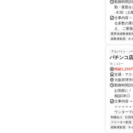
勤務時間詳細
勤・夜勤を含
- 8:30（土曜
仕事内容 
る多数の業
え、 ご家族
業界未経験者歓
経験者歓迎
ネ
アルバイト・パ
パチンコ
モンロー
時給1,200
交通・アク
大阪府堺市
勤務時間詳細
お気軽に！
相談OK◎
仕事内容 
＝＝＝＝＝
ウンターで
制服あり
社員
フリーター歓迎
経験者歓迎
ネ