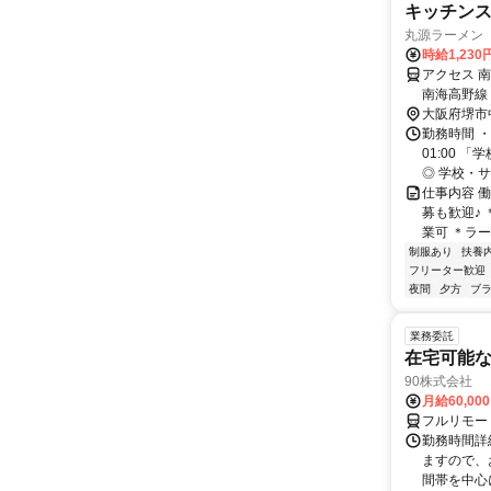
キッチン
丸源ラーメン
時給1,230
アクセス 
南海高野線
大阪府堺市
勤務時間 ・
01:00
◎ 学校・サ
仕事内容 働
募も歓迎♪
業可 ＊ラー
制服あり
扶養
フリーター歓迎
夜間
夕方
ブラ
業務委託
在宅可能
90株式会社
月給60,00
フルリモー
勤務時間詳
ますので、お
間帯を中心に