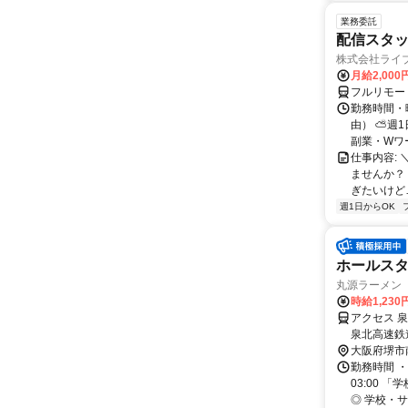
業務委託
配信スタッ
株式会社ライ
月給2,000
フルリモー
勤務時間・
由） ⛅週1
副業・Wワ
仕事内容: 
ませんか？
ぎたいけど…
週1日からOK
ホールス
丸源ラーメン
時給1,230
アクセス 
泉北高速鉄
大阪府堺市
勤務時間 ・
03:00
◎ 学校・サ