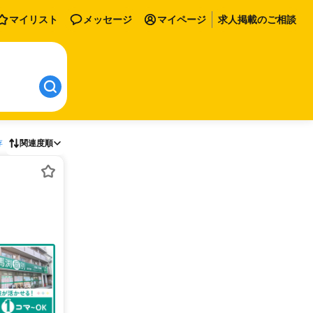
マイリスト
メッセージ
マイページ
求人掲載のご相談
存
関連度順