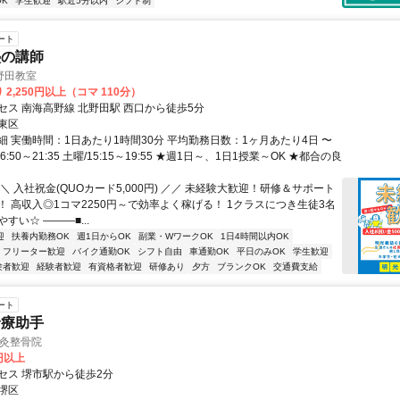
K
学生歓迎
駅近5分以内
シフト制
ート
塾の講師
野田教室
 2,250円以上（コマ 110分）
セス 南海高野線 北野田駅 西口から徒歩5分
東区
細 実働時間：1日あたり1時間30分 平均勤務日数：1ヶ月あたり4日 〜
16:50～21:35 土曜/15:15～19:55 ★週1日～、1日1授業～OK ★都合の良
＼ 入社祝金(QUOカード5,000円) ／／ 未経験大歓迎！研修＆サポート
！ 高収入◎1コマ2250円～で効率よく稼げる！ 1クラスにつき生徒3名
すい☆ ―――■...
迎
扶養内勤務OK
週1日からOK
副業・WワークOK
1日4時間以内OK
フリーター歓迎
バイク通勤OK
シフト自由
車通勤OK
平日のみOK
学生歓迎
験者歓迎
経験者歓迎
有資格者歓迎
研修あり
夕方
ブランクOK
交通費支給
ート
診療助手
鍼灸整骨院
0円以上
セス 堺市駅から徒歩2分
堺区