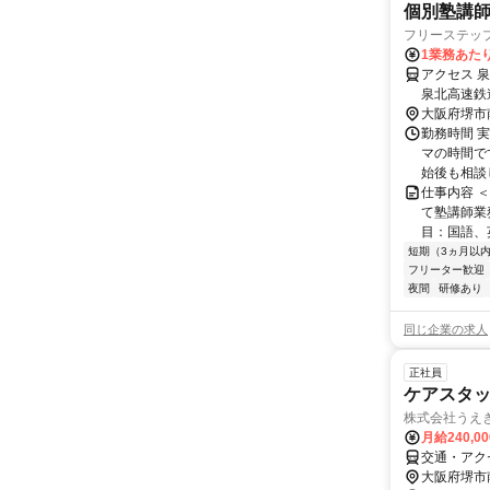
個別塾講師
フリーステッ
1業務あたり
アクセス 
泉北高速鉄
大阪府堺市
勤務時間 実
マの時間で
始後も相談
仕事内容 
て塾講師業
目：国語、
短期（3ヵ月以
フリーター歓迎
夜間
研修あり
同じ企業の求人
正社員
ケアスタッ
株式会社うえき
月給240,0
交通・アク
大阪府堺市