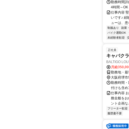
勤務時間詳細
4時間～O
仕事内容 
いです♪ 
ューは、患者
制服あり
副業
バイク通勤OK
未経験者歓迎
正社員
キャバク
BALTIGO LOU
月給350,0
勤務地・最
大阪府堺市
勤務時間・期
付けも含め
仕事内容 
務全般をお
ント企画な
フリーター歓迎
履歴書不要