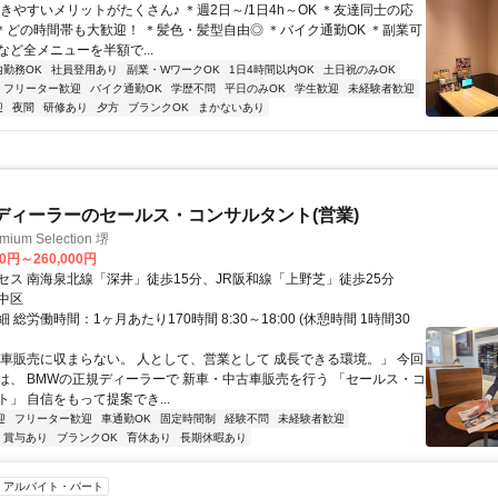
きやすいメリットがたくさん♪ ＊週2日～/1日4h～OK ＊友達同士の応
 ＊どの時間帯も大歓迎！ ＊髪色・髪型自由◎ ＊バイク通勤OK ＊副業可
など全メニューを半額で...
内勤務OK
社員登用あり
副業・WワークOK
1日4時間以内OK
土日祝のみOK
フリーター歓迎
バイク通勤OK
学歴不問
平日のみOK
学生歓迎
未経験者歓迎
迎
夜間
研修あり
夕方
ブランクOK
まかないあり
ディーラーのセールス・コンサルタント(営業)
ium Selection 堺
00円～260,000円
セス 南海泉北線「深井」徒歩15分、JR阪和線「上野芝」徒歩25分
中区
 総労働時間：1ヶ月あたり170時間 8:30～18:00 (休憩時間 1時間30
「車販売に収まらない。 人として、営業として 成長できる環境。」 今回
は、 BMWの正規ディーラーで 新車・中古車販売を行う 「セールス・コ
」 自信をもって提案でき...
迎
フリーター歓迎
車通勤OK
固定時間制
経験不問
未経験者歓迎
賞与あり
ブランクOK
育休あり
長期休暇あり
アルバイト・パート