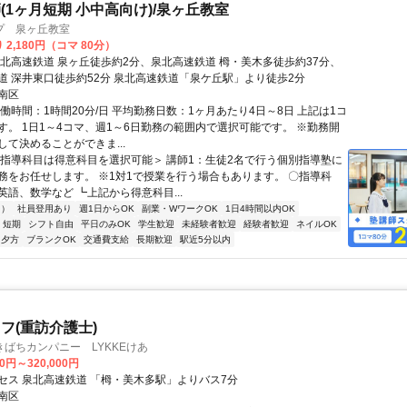
(1ヶ月短期 小中高向け)/泉ヶ丘教室
プ 泉ヶ丘教室
 2,180円（コマ 80分）
泉北高速鉄道 泉ヶ丘徒歩約2分、泉北高速鉄道 栂・美木多徒歩約37分、
道 深井東口徒歩約52分 泉北高速鉄道「泉ケ丘駅」より徒歩2分
南区
働時間：1時間20分/日 平均勤務日数：1ヶ月あたり4日～8日 上記は1コ
す。 1日1～4コマ、週1～6日勤務の範囲内で選択可能です。 ※勤務開
して決めることができま...
＜指導科目は得意科目を選択可能＞ 講師1：生徒2名で行う個別指導塾に
務をお任せします。 ※1対1で授業を行う場合もあります。 〇指導科
英語、数学など ┗上記から得意科目...
内）
社員登用あり
週1日からOK
副業・WワークOK
1日4時間以内OK
短期
シフト自由
平日のみOK
学生歓迎
未経験者歓迎
経験者歓迎
ネイルOK
夕方
ブランクOK
交通費支給
長期歓迎
駅近5分以内
フ(重訪介護士)
ばちカンパニー LYKKEけあ
00円～320,000円
セス 泉北高速鉄道 「栂・美木多駅」よりバス7分
南区