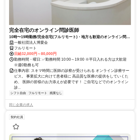
完全在宅のオンライン問診医師
10時〜19時勤務/完全在宅(フルリモート)・地方も歓迎のオンライン問診
業務
一般社団法人博愛会
フルリモート
日給32,000円～80,000円
勤務時間・曜日: ✅勤務時間 10:00～19:00 ※平日入れる方は大歓迎
※週0勤務も可
仕事内容: スキマ時間に医師の診察が受けられる オンライン診療サー
ビス。 事業拡大に向けて患者様に 高品質な医療の提供をしていくた
め、 医師の皆様のお力添えが必要です！ ご自宅などでのオンライン
診...
シフト自由
フルリモート
残業なし
同じ企業の求人
契約社員