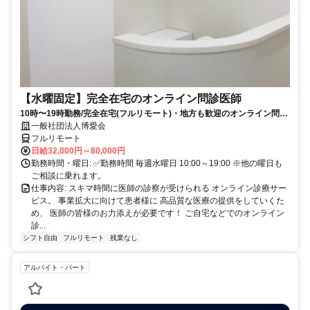
【水曜固定】完全在宅のオンライン問診医師
10時〜19時勤務/完全在宅(フルリモート)・地方も歓迎のオンライン問診
業務
一般社団法人博愛会
フルリモート
日給32,000円～80,000円
勤務時間・曜日: ✅勤務時間 毎週水曜日 10:00～19:00 ※他の曜日も
ご相談に乗れます。
仕事内容: スキマ時間に医師の診察が受けられる オンライン診療サー
ビス。 事業拡大に向けて患者様に 高品質な医療の提供をしていくた
め、 医師の皆様のお力添えが必要です！ ご自宅などでのオンライン
診...
シフト自由
フルリモート
残業なし
アルバイト・パート