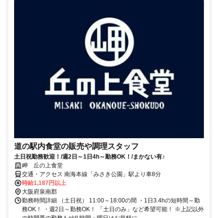
道の駅内食堂の販売や調理スタッフ
土日祝勤務歓迎！/週2日～1日4h～勤務OK！/まかない有♪
岬 丘の上食堂
交通・アクセス 南海本線「みさき公園」駅より車8分
時給1,187円以上
大阪府泉南郡
勤務時間詳細 （土日祝） 11:00～18:00の間 ・1日3.4hの短時間～勤
務OK！ ・週2日～勤務OK！ 「土日のみ」など希望可能！ ※上記以外
の時間帯の勤務もok!! 時間・曜日はお気軽に...