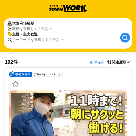
大阪府
淡輪駅
職種を選択してください
主婦・主夫歓迎
キーワードを選択してください
192件
条件保存
関連度順
アルバイト・パート