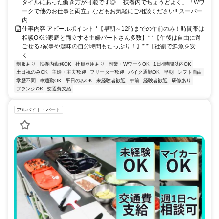
タイルにあった働き方が可能です◎ 「扶養内でちょうどよく」「Wワ
ークで他のお仕事と両立」などもお気軽にご相談ください!! スーパー
内...
仕事内容 アピールポイント *【早朝～12時までの午前のみ！時間帯は
相談OK◎家庭と両立する主婦パートさん多数】* *【午後は自由に過
ごせる♪家事や趣味の自分時間もたっぷり！】* *【社割で鮮魚を安
く...
制服あり
扶養内勤務OK
社員登用あり
副業・WワークOK
1日4時間以内OK
土日祝のみOK
主婦・主夫歓迎
フリーター歓迎
バイク通勤OK
早朝
シフト自由
学歴不問
車通勤OK
平日のみOK
未経験者歓迎
午前
経験者歓迎
研修あり
ブランクOK
交通費支給
アルバイト・パート