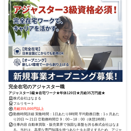
完全在宅のアジャスター職
アジャスター3級★在宅ワーク★年休120日★月給35万円超★
株式会社はなまる
フルリモート
月給355,000円以上
勤務時間詳細 実働時間：1日あたり8時間 平均勤務日数：1ヶ月あた
り20日 〜 21日 ⏰勤務時間⏰ 9：00～18：00（休憩1時間）
仕事内容 自動車買取・販売業界で強固な基盤を誇る株式会社はなま
る。当社は、高度な専門知識を持つあなたをお迎えするため、アジャ