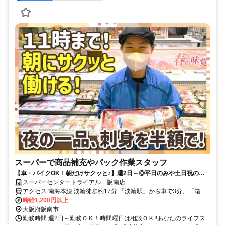
スーパーで商品補充やパック作業スタッフ
【車・バイクOK！朝だけサクッと♪】週2日～◎平日のみや土日祝のみ
も可！扶養内・副業OK！魚を安く買えるスタッフ割有
スーパーセンタートライアル 阪南店
アクセス 南海本線 淡輪徒歩約17分 「淡輪駅」から車で3分、「箱作
駅」から車で6分、「みさき公園駅」から車で8分
時給1,200円以上
大阪府阪南市
勤務時間 週2日～勤務ＯＫ！時間曜日は相談ＯＫ!!あなたのライフス