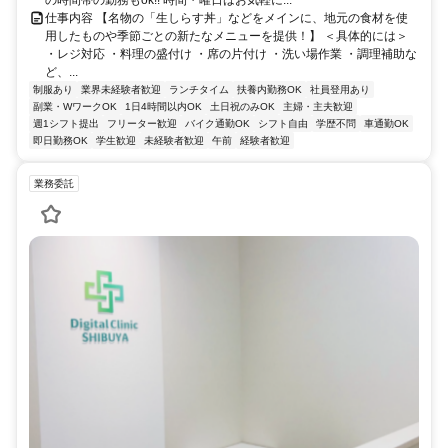
仕事内容 【名物の「生しらす丼」などをメインに、地元の食材を使
用したものや季節ごとの新たなメニューを提供！】 ＜具体的には＞
・レジ対応 ・料理の盛付け ・席の片付け ・洗い場作業 ・調理補助な
ど、...
制服あり
業界未経験者歓迎
ランチタイム
扶養内勤務OK
社員登用あり
副業・WワークOK
1日4時間以内OK
土日祝のみOK
主婦・主夫歓迎
週1シフト提出
フリーター歓迎
バイク通勤OK
シフト自由
学歴不問
車通勤OK
即日勤務OK
学生歓迎
未経験者歓迎
午前
経験者歓迎
業務委託