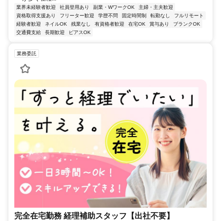
業界未経験者歓迎
社員登用あり
副業・WワークOK
主婦・主夫歓迎
資格取得支援あり
フリーター歓迎
学歴不問
固定時間制
転勤なし
フルリモート
経験者歓迎
ネイルOK
残業なし
有資格者歓迎
在宅OK
賞与あり
ブランクOK
交通費支給
長期歓迎
ピアスOK
業務委託
完全在宅勤務 経理補助スタッフ【出社不要】