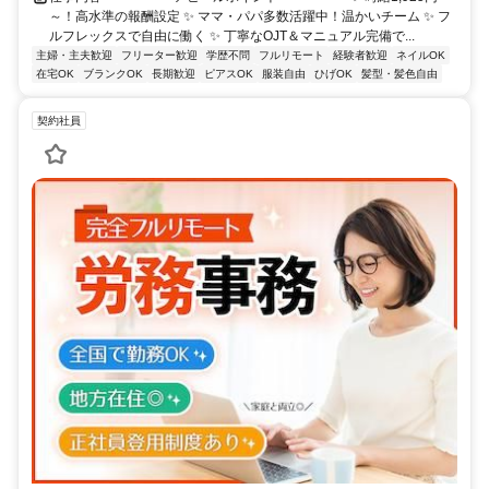
～！高水準の報酬設定 ✨ ママ・パパ多数活躍中！温かいチーム ✨ フ
ルフレックスで自由に働く ✨ 丁寧なOJT＆マニュアル完備で...
主婦・主夫歓迎
フリーター歓迎
学歴不問
フルリモート
経験者歓迎
ネイルOK
在宅OK
ブランクOK
長期歓迎
ピアスOK
服装自由
ひげOK
髪型・髪色自由
契約社員