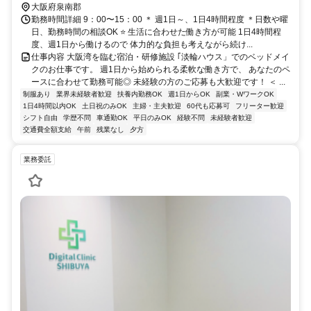
大阪府泉南郡
勤務時間詳細 9：00〜15：00 ＊ 週1日～、1日4時間程度 ＊日数や曜
日、勤務時間の相談OK ⭐ 生活に合わせた働き方が可能 1日4時間程
度、週1日から働けるので 体力的な負担も考えながら続け...
仕事内容 大阪湾を臨む宿泊・研修施設 ｢淡輪ハウス」でのベッドメイ
クのお仕事です。 週1日から始められる柔軟な働き方で、 あなたのペ
ースに合わせて勤務可能◎ 未経験の方のご応募も大歓迎です！ ＜ ...
制服あり
業界未経験者歓迎
扶養内勤務OK
週1日からOK
副業・WワークOK
1日4時間以内OK
土日祝のみOK
主婦・主夫歓迎
60代も応募可
フリーター歓迎
シフト自由
学歴不問
車通勤OK
平日のみOK
経験不問
未経験者歓迎
交通費全額支給
午前
残業なし
夕方
業務委託