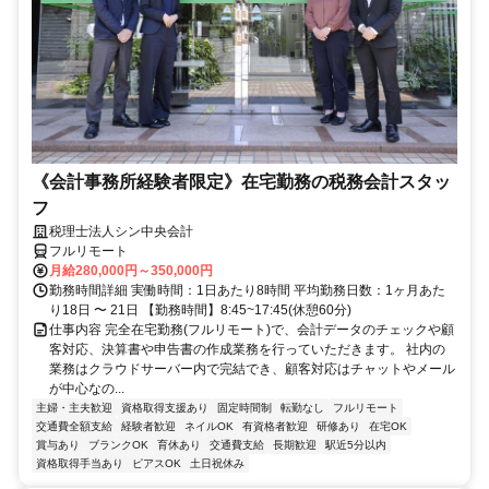
《会計事務所経験者限定》在宅勤務の税務会計スタッ
フ
税理士法人シン中央会計
フルリモート
月給280,000円～350,000円
勤務時間詳細 実働時間：1日あたり8時間 平均勤務日数：1ヶ月あた
り18日 〜 21日 【勤務時間】8:45~17:45(休憩60分)
仕事内容 完全在宅勤務(フルリモート)で、会計データのチェックや顧
客対応、決算書や申告書の作成業務を行っていただきます。 社内の
業務はクラウドサーバー内で完結でき、顧客対応はチャットやメール
が中心なの...
主婦・主夫歓迎
資格取得支援あり
固定時間制
転勤なし
フルリモート
交通費全額支給
経験者歓迎
ネイルOK
有資格者歓迎
研修あり
在宅OK
賞与あり
ブランクOK
育休あり
交通費支給
長期歓迎
駅近5分以内
資格取得手当あり
ピアスOK
土日祝休み