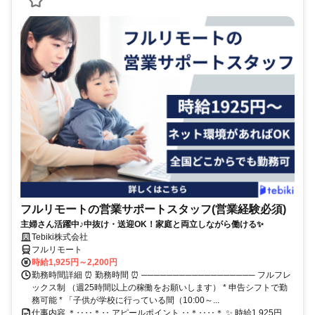
フルリモートの営業サポートスタッフ(営業経験必須)
主婦さん活躍中♪中抜け・送迎OK！家庭と両立しながら働ける✨
Tebiki株式会社
フルリモート
時給1,925円～2,200円
勤務時間詳細 ⏰ 勤務時間 ⏰ ────────────────── フルフレ
ックス制 （週25時間以上の稼働をお願いします） * 申告シフトで勤
務可能 * 「子供が学校に行っている間（10:00～...
仕事内容 ＊‥‥＊‥ アピールポイント ‥＊‥‥＊ ✨ 時給1,925円