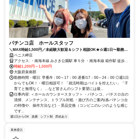
パチンコ店 ホールスタッフ
＼MAX時給1,500円／未経験大歓迎＆シフト相談OK★☆週1日〜勤務可
能！
ベニス岬店
アクセス: ・南海本線 みさき公園駅 車５分 ・南海本線 箱作駅 徒歩７
時給1,200円～1,500円
分 ・南海本線 淡輪駅 徒歩１２分 ・車・バイク・自転車通勤OK
大阪府泉南郡
勤務時間・曜日: 早番/9：00～17：00 遅番/17：00～24：00 ◎週1日
からでもOK！・曜日相談可！ 「就活時期はバイトを控えたい」「子
育てと無理なく」 …など皆さんのシフト要望には最...
仕事内容: ＜ホールカウンタースタッフ＞ ・パチンコ、パチスロ台の
清掃、メンテナンス、トラブル対処 ・遊び方のご案内(各パチンコ台
の特徴や、操作方法など) ・景品交換（コンビニのレジのような感じ
です...
週1日からOK
急募
シフト制
昇給あり
業務委託