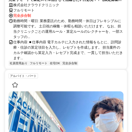
完全リモート｜在宅医療レセプト算定（成果報酬型／業務委託）
株式会社クラウドクリニック
フルリモート
完全歩合制
勤務時間・曜日: 業務委託のため、勤務時間・休日はフレキシブルに
調整可能です。 土日祝の稼働・休暇も相談いただけます。 なお、担
当クリニックごとの運用ルール・算定ルールのレクチャーを、一部ス
タッフの...
仕事内容: ■ 仕事内容 電子カルテに入力された情報をもとに、訪問診
療・往診の算定項目を入力し、レセプトを作成します。 担当案件の
カルテ確認から算定入力・レセプト完成まで、一貫して担当いただき
ます...
社員登用あり
フルリモート
在宅OK
完全歩合制
アルバイト・パート