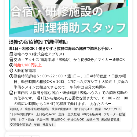
淡輪の宿泊施設で調理補助
週1日～相談OK！働きやすさ抜群◎海辺の施設で調理お手伝い
淡輪ハウス(株式会社アプリス)
交通・アクセス 南海本線「淡輪駅」から徒歩3分／マイカー通勤OK
時給1,180円以上
大阪府泉南郡
勤務時間詳細 6：00〜22：00 ＊週1日～、1日4時間程度 ＊日数や曜
日、勤務時間の相談OK ⭐ 16時、17時～の夕方シフト大歓迎！ 夕食の
準備をメインに担当できるので、 午前中は自分の時間を...
仕事内容 大阪湾を臨む宿泊・研修施設 ｢淡輪ハウス」での調理補助の
お仕事です。 週1日から始められる柔軟な働き方で、 6：00～22：00
の幅広い時間から 1日4時間程度で働けます。 あなたのペー...
制服あり
業界未経験者歓迎
扶養内勤務OK
週1日からOK
副業・WワークOK
1日4時間以内OK
土日祝のみOK
主婦・主夫歓迎
60代も応募可
フリーター歓迎
早朝
シフト自由
学歴不問
車通勤OK
平日のみOK
経験不問
未経験者歓迎
交通費全額支給
午前
残業なし