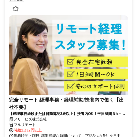
完全リモート 経理事務・経理補助/扶養内で働く【出
社不要】
【経理事務経験または日商簿記3級以上】扶養内OK！平日昼間３h～。
完全在宅で育児・介護中の方も大歓迎♪
メリービズ株式会社
フルリモート
時給1,232円以上
勤務時間・曜日: 稼働可能な時間について、下記3つの条件を日中