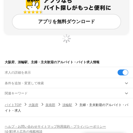
アプリを無料ダウンロード
大阪府、淡輪駅、主婦・主夫歓迎のアルバイト・バイト求人情報
求人の詳細を表示
条件を追加・変更して検索
市区町村を追加・変更
関連キーワード
完全在宅ワーク 全国
シール貼り 在宅
現在地周辺
ガチャガチャ
犬カフェ
大阪府
駅を追加・変更
バイトTOP
大阪府
泉南郡
淡輪駅
主婦・主夫歓迎のアルバイト・バ
大阪府
すべて
イト・求人
大阪市
すべて
職種を追加・変更
JR京都線
都島区
福島区
此花区
西区
港区
大正区
天王寺区
浪速区
西淀川区
東淀川区
東成区
島本駅
高槻駅
摂津富田駅
JR総持寺駅
茨木駅
千里丘駅
岸辺駅
吹田駅
東淀川駅
飲食・フードサービス
生野区
旭区
城東区
阿倍野区
住吉区
東住吉区
西成区
淀川区
鶴見区
住之江区
特徴を追加・変更
新大阪駅
大阪駅
飲食・フードサービス
平野区
北区
中央区
すべて
ヘルプ・お問い合わせ
サイトマップ
利用規約・プライバシーポリシー
ホールスタッフ
キッチンスタッフ
皿洗い・洗い場
精肉・鮮魚加工
給食調理
人気
[企業]求人広告の掲載相談
JR神戸線(大阪～神戸)