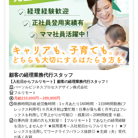
顧客の経理業務代行スタッフ
【入社日からフルリモート】顧客の経理業務代行スタッフ！
パーソルビジネスプロセスデザイン株式会社
フルリモート
月給210,000円～289,900円
勤務時間詳細 総労働時間：1ヶ月あたり160時間 ・1日8時間勤務(フ
レックス利用可) ※月末月初は繁忙期！仕事が落ち着く月半ばはフレ
ックスを利用して早上がりが可能◎ ・残業10～20時間程度 ※顧...
仕事内容 主婦の方も大歓迎！【フルリモート】であなたの経理経験
を活かしませんか？ ★採用選考～入社初日からフルリモート！ ★フ
レックスを活用してワークライフバランス抜群◎ ★主婦（夫）世代
が多く在籍...