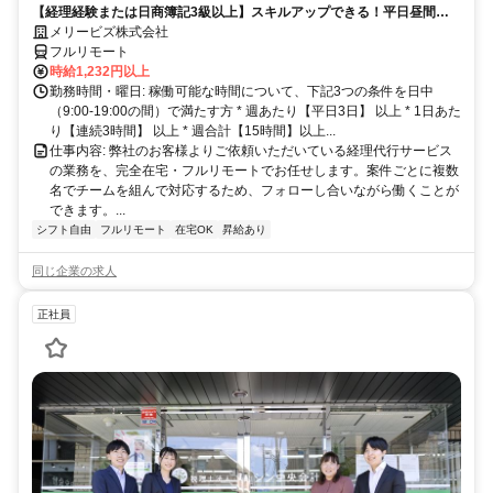
【経理経験または日商簿記3級以上】スキルアップできる！平日昼間３h
～。完全在宅で育児・介護中の方も大歓迎♪
メリービズ株式会社
フルリモート
時給1,232円以上
勤務時間・曜日: 稼働可能な時間について、下記3つの条件を日中
（9:00-19:00の間）で満たす方 * 週あたり【平日3日】 以上 * 1日あた
り【連続3時間】 以上 * 週合計【15時間】以上...
仕事内容: 弊社のお客様よりご依頼いただいている経理代行サービス
の業務を、完全在宅・フルリモートでお任せします。案件ごとに複数
名でチームを組んで対応するため、フォローし合いながら働くことが
できます。...
シフト自由
フルリモート
在宅OK
昇給あり
同じ企業の求人
正社員