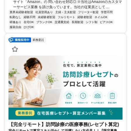
サイト「Amazon」の 問い合わせ対応◎ ※当社はAmazonのカスタマ
ーサービス業務 を請け負っています。当社の従業員として ...
業界未経験者歓迎
社員登用あり
主婦・主夫歓迎
フリーター歓迎
学歴不問
転勤なし
経験不問
未経験者歓迎
フルリモート
経験者歓迎
ネイルOK
研修あり
在宅OK
ブランクOK
交通費支給
長期歓迎
シフト制
ピアスOK
服装自由
ひげOK
業務委託
【完全リモート】訪問診療の医療事務(レセプト算定)
完全リモートで算定スキル活かして活躍したい方必見！！【限定募集】