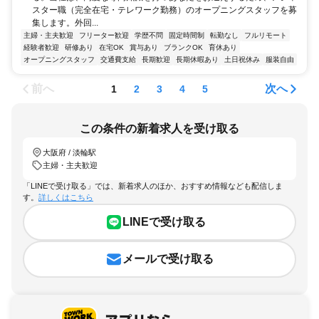
スター職（完全在宅・テレワーク勤務）のオープニングスタッフを募
集します。外回...
主婦・主夫歓迎
フリーター歓迎
学歴不問
固定時間制
転勤なし
フルリモート
経験者歓迎
研修あり
在宅OK
賞与あり
ブランクOK
育休あり
オープニングスタッフ
交通費支給
長期歓迎
長期休暇あり
土日祝休み
服装自由
前へ
次へ
1
2
3
4
5
この条件の新着求人を受け取る
大阪府 / 淡輪駅
主婦・主夫歓迎
「LINEで受け取る」では、新着求人のほか、おすすめ情報なども配信しま
す。
詳しくはこちら
LINEで受け取る
メールで受け取る