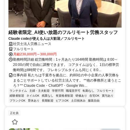
経験者限定_AI使い放題のフルリモート労務スタッフ
Claude codeが使える人は大歓迎／フルリモート
社労士法人労務ニュース
フルリモート
月給230,000円～300,000円
勤務時間詳細 総労働時間：1ヶ月あたり164時間 勤務時間は 8:00～
20:00の間で自由に調整できます。 コアタイムはなく、1日の標準労
働時間は8時間です。 フレキシブルタイムも同じく 8:0...
仕事内容 私たちは千葉市を拠点に、約80社の中小企業の人事労務を
まるごとサポートしている社労士法人です。 **他の事務所と違うとこ
ろ？** Claude Code・ChatGPT・Google Wo...
ランチタイム
主婦・主夫歓迎
学歴不問
職場見学可
転勤なし
フルリモート
経験者歓迎
ネイルOK
残業なし
有資格者歓迎
研修あり
在宅OK
賞与あり
ブランクOK
育休あり
長期歓迎
ピアスOK
土日祝休み
服装自由
正社員