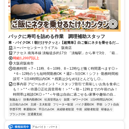
パックに寿司を詰める作業 調理補助スタッフ
車・バイクOK！朝だけサクッと♪【超簡単】白ご飯にネタを乗せるだ
け！未経験OK♪週2日～！時間・曜日相談OK！
スーパーセンタートライアル 阪南店
アクセス 南海本線 淡輪徒歩約17分 「淡輪駅」から車で3分、「箱作
駅」から車で6分、「みさき公園駅」から車で8分
時給1,200円以上
大阪府阪南市
勤務時間 ＜7～11時、6～10時、8～12時など働く時間選べます◎＞
＊6～12時のうち短時間勤務OK ＊週2～5日OK！シフト･勤務時間相
談可 ＊1日4時間以内OK ＊残業は少なめ!ほとんどなし◎...
仕事内容 アピールポイント *＜スタッフ割引で美味しいお魚を食卓に
も！＞* *＜待遇◎正社員登用有！＞* *＜朝～12時までの午前のみ！
時間帯は相談OK◎＞* *＜午後は自由に過ごせる♪家事や趣味の自...
制服あり
扶養内勤務OK
社員登用あり
副業・WワークOK
1日4時間以内OK
土日祝のみOK
主婦・主夫歓迎
フリーター歓迎
バイク通勤OK
早朝
シフト自由
学歴不問
車通勤OK
平日のみOK
未経験者歓迎
午前
経験者歓迎
研修あり
ブランクOK
交通費支給
アルバイト・パート