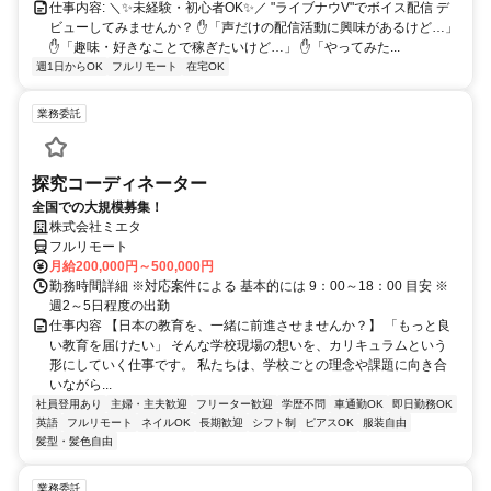
仕事内容: ＼✨未経験・初心者OK✨／ "ライブナウV"でボイス配信 デ
ビューしてみませんか？ ✋「声だけの配信活動に興味があるけど…」
✋「趣味・好きなことで稼ぎたいけど…」 ✋「やってみた...
週1日からOK
フルリモート
在宅OK
業務委託
探究コーディネーター
全国での大規模募集！
株式会社ミエタ
フルリモート
月給200,000円～500,000円
勤務時間詳細 ※対応案件による 基本的には 9：00～18：00 目安 ※
週2～5日程度の出勤
仕事内容 【日本の教育を、一緒に前進させませんか？】 「もっと良
い教育を届けたい」 そんな学校現場の想いを、カリキュラムという
形にしていく仕事です。 私たちは、学校ごとの理念や課題に向き合
いながら...
社員登用あり
主婦・主夫歓迎
フリーター歓迎
学歴不問
車通勤OK
即日勤務OK
英語
フルリモート
ネイルOK
長期歓迎
シフト制
ピアスOK
服装自由
髪型・髪色自由
業務委託