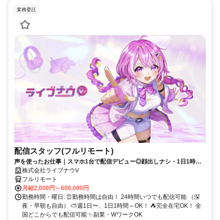
業務委託
配信スタッフ(フルリモート)
声を使ったお仕事｜スマホ1台で配信デビュー◎顔出しナシ・1日1時間
～OK♪
株式会社ライブナウV
フルリモート
月給2,000円～600,000円
勤務時間・曜日: ⏰勤務時間は自由！ 24時間いつでも配信可能 （深
夜・早朝も自由） ⛅週1日〜、1日1時間～OK！ ⛺完全在宅OK！ 全
国どこからでも配信可能 ✨副業・WワークOK