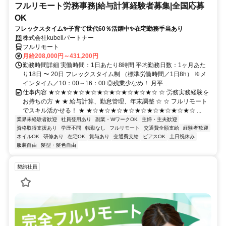
フルリモート労務事務|給与計算経験者募集|全国応募
OK
フレックスタイム✨子育て世代60％活躍中✨在宅勤務手当あり
株式会社kubellパートナー
フルリモート
月給208,000円～431,200円
勤務時間詳細 実働時間：1日あたり8時間 平均勤務日数：1ヶ月あた
り18日 〜 20日 フレックスタイム制 （標準労働時間／1日8h） ※メ
インタイム／10：00～16：00 ◎残業少なめ！ 月平...
仕事内容 ★☆★☆★☆★☆★☆★☆★☆★☆★☆ ☆ 労務実務経験を
お持ちの方 ★ ★ 給与計算、勤怠管理、年末調整 ☆ ☆ フルリモート
でスキル活かせる！ ★ ★☆★☆★☆★☆★☆★☆★☆★☆★☆ ...
業界未経験者歓迎
社員登用あり
副業・WワークOK
主婦・主夫歓迎
資格取得支援あり
学歴不問
転勤なし
フルリモート
交通費全額支給
経験者歓迎
ネイルOK
研修あり
在宅OK
賞与あり
交通費支給
ピアスOK
土日祝休み
服装自由
髪型・髪色自由
契約社員