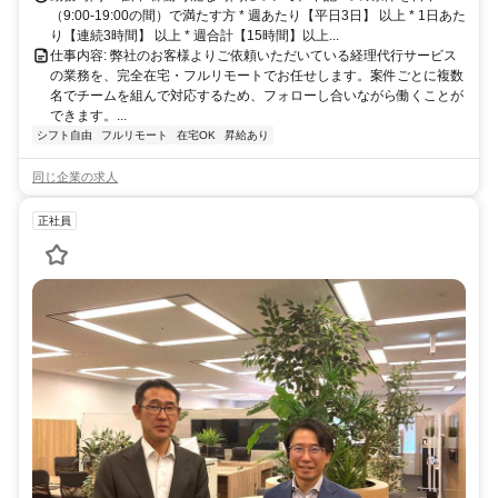
（9:00-19:00の間）で満たす方 * 週あたり【平日3日】 以上 * 1日あた
り【連続3時間】 以上 * 週合計【15時間】以上...
仕事内容: 弊社のお客様よりご依頼いただいている経理代行サービス
の業務を、完全在宅・フルリモートでお任せします。案件ごとに複数
名でチームを組んで対応するため、フォローし合いながら働くことが
できます。...
シフト自由
フルリモート
在宅OK
昇給あり
同じ企業の求人
正社員