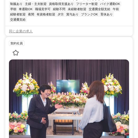
制服あり
主婦・主夫歓迎
資格取得支援あり
フリーター歓迎
バイク通勤OK
早朝
車通勤OK
職場見学可
経験不問
未経験者歓迎
交通費全額支給
午前
経験者歓迎
夜間
有資格者歓迎
夕方
賞与あり
ブランクOK
育休あり
交通費支給
同じ企業の求人
契約社員