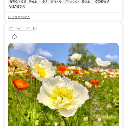
有資格者歓迎
研修あり
夕方
賞与あり
ブランクOK
育休あり
交通費支給
駅近5分以内
同じ企業の求人
アルバイト・パート