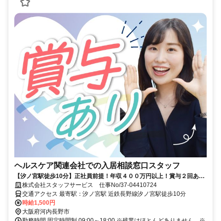
ヘルスケア関連会社での入居相談窓口スタッフ
【汐ノ宮駅徒歩10分】正社員前提！年収４００万円以上！賞与２回あ
り！見学対応など！
株式会社スタッフサービス 仕事No/37-04410724
交通アクセス 最寄駅：汐ノ宮駅 近鉄長野線汐ノ宮駅徒歩10分
時給1,500円
大阪府河内長野市
勤務時間 固定時間制 09:00～18:00 ※残業はほとんどありません。※