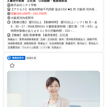
文書受付業務 正社員 ◎未経験・無資格歓迎
株式会社ニチイ学館
【アクセス】 南海高野線千代田駅 徒歩13分 ■住 所 大阪府 河内長野
月給184,100円～191,750円
市 木戸東町2-1 ■アクセス 南海高野線千代田駅 徒歩13分
大阪府河内長野市
【勤務日数】 週5日以上 【勤務時間】 週5日以上／シフト制 月～金
8：30～17：00(休憩60分) ※書類更新時期（繁忙期・7月～9月）は
時間外勤務があります 1ヶ月の労働時間：153～...
【職種】 病院 医療事務 【雇用形態】 正社員
制服あり
業界未経験者歓迎
主婦・主夫歓迎
産休・育休取得実績あり
経験不問
未経験者歓迎
経験者歓迎
研修あり
社会保険完備
制服貸与
賞与あり
育休あり
交通費支給
フルタイム歓迎
シフト制
社割あり
派遣社員