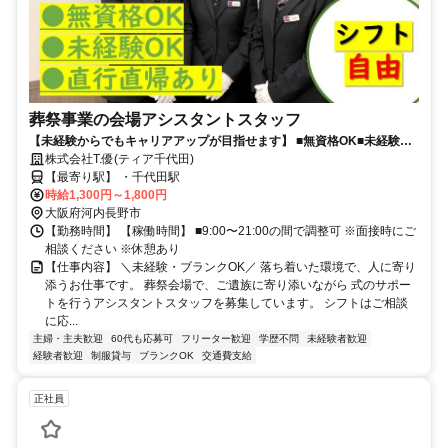
葬祭事業の会場アシスタントスタッフ
【未経験からでもキャリアアップが目指せます】 ■無資格OK■未経験
OK■直行直帰OK■学歴不問■30代、40代スタッフ活躍中！
株式会社T.優(ティア千代田)
【最寄り駅】 ・千代田駅
時給1,300円～1,800円
大阪府河内長野市
【勤務時間】 【稼働時間】 ■9:00〜21:00の間で調整可 ※面接時にご
相談ください ※休憩あり
【仕事内容】 ＼未経験・ブランクOK／ 落ち着いた環境で、人に寄り
添うお仕事です。 葬祭会場で、ご遺族に寄り添いながら 式のサポー
トを行うアシスタントスタッフを募集しています。 シフトはご相談
に応...
主婦・主夫歓迎
60代も応募可
フリーター歓迎
学歴不問
未経験者歓迎
経験者歓迎
制服貸与
ブランクOK
交通費支給
正社員