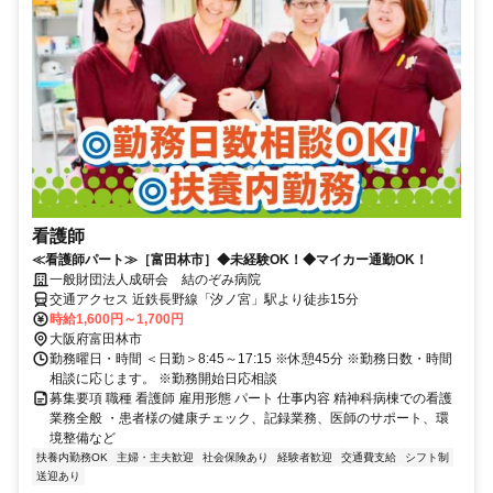
看護師
≪看護師パート≫［富田林市］◆未経験OK！◆マイカー通勤OK！
一般財団法人成研会 結のぞみ病院
交通アクセス 近鉄長野線「汐ノ宮」駅より徒歩15分
時給1,600円～1,700円
大阪府富田林市
勤務曜日・時間 ＜日勤＞8:45～17:15 ※休憩45分 ※勤務日数・時間
相談に応じます。 ※勤務開始日応相談
募集要項 職種 看護師 雇用形態 パート 仕事内容 精神科病棟での看護
業務全般 ・患者様の健康チェック、記録業務、医師のサポート、環
境整備など
扶養内勤務OK
主婦・主夫歓迎
社会保険あり
経験者歓迎
交通費支給
シフト制
送迎あり