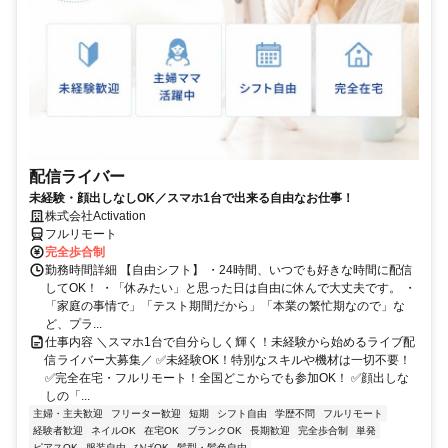
配信ライバー
未経験・顔出しなしOK／スマホ1台で出来る自由なお仕事！
株式会社Activation
フルリモート
完全歩合制
勤務時間詳細 【自由シフト】 ・24時間、いつでも好きな時間に配信
してOK！ ・「休みたい」と思った日は自由に休んで大丈夫です。 ・
「家庭の事情で」「テスト期間だから」「本業の繁忙期なので」な
ど、プラ...
仕事内容 ＼スマホ1台で自分らしく輝く！未経験から始めるライブ配
信ライバー大募集／ ✅未経験OK！特別なスキルや機材は一切不要！
✅完全在宅・フルリモート！全国どこからでも参加OK！ ✅顔出しな
しの「...
主婦・主夫歓迎
フリーター歓迎
短期
シフト自由
学歴不問
フルリモート
経験者歓迎
ネイルOK
在宅OK
ブランクOK
長期歓迎
完全歩合制
単発
ピアスOK
服装自由
ひげOK
髪型・髪色自由