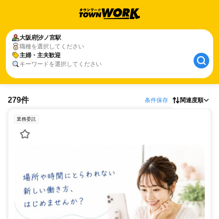
大阪府
汐ノ宮駅
職種を選択してください
主婦・主夫歓迎
キーワードを選択してください
279件
条件保存
関連度順
業務委託