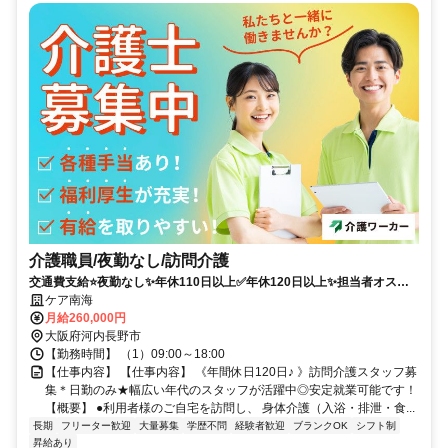
介護職員/夜勤なし/訪問介護
交通費支給⭐️夜勤なし✨年休110日以上✅️年休120日以上✨担当者オスス
メ⭕️研修支援有✨経験者優遇
ケア南海
月給260,000円
大阪府河内長野市
【勤務時間】 （1）09:00～18:00
【仕事内容】 【仕事内容】 《年間休日120日♪ 》訪問介護スタッフ募
集＊日勤のみ★幅広い年代のスタッフが活躍中◎安定就業可能です！
【概要】 ●利用者様のご自宅を訪問し、 身体介護（入浴・排泄・食...
長期
フリーター歓迎
大量募集
学歴不問
経験者歓迎
ブランクOK
シフト制
昇給あり