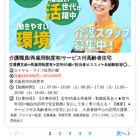
介護職員/再雇用制度有/サービス付高齢者住宅
交通費支給⭐️再雇用制度有✨定年65歳✅️担当者オススメ✨未経験歓迎⭕️経
験者優遇✨車通勤ＯＫ
ロイヤル・ライフ信照の郷
月給208,000円～293,000円
大阪府河内長野市
【勤務時間】 （1）07:00～16:00 （2）08:30～17:30 （3）11:00～
20:00 （4）16:00～09:30
【仕事内容】 【仕事内容】 定年65歳＆再雇用・勤務延長あり★賞与
年3回×施設内訪問で安定勤務♪ 安心して長く寄り添える！ 【概要】 ●
サービス付き高齢者向け住宅における、 入居者様中心の訪問介護業...
長期
フリーター歓迎
大量募集
学歴不問
経験者歓迎
ブランクOK
シフト制
昇給あり
前へ
次へ
1
2
3
4
5