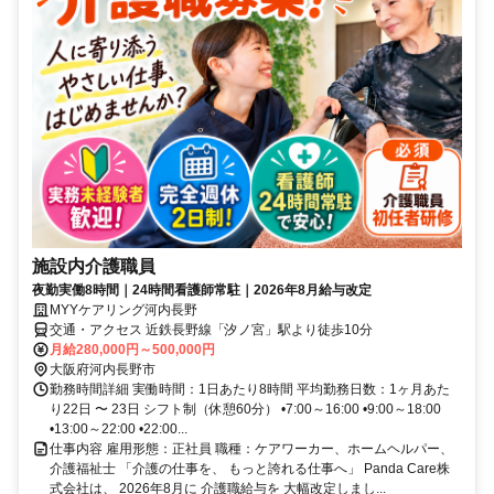
施設内介護職員
夜勤実働8時間｜24時間看護師常駐｜2026年8月給与改定
MYYケアリング河内長野
交通・アクセス 近鉄長野線「汐ノ宮」駅より徒歩10分
月給280,000円～500,000円
大阪府河内長野市
勤務時間詳細 実働時間：1日あたり8時間 平均勤務日数：1ヶ月あた
り22日 〜 23日 シフト制（休憩60分） •7:00～16:00 •9:00～18:00
•13:00～22:00 •22:00...
仕事内容 雇用形態：正社員 職種：ケアワーカー、ホームヘルパー、
介護福祉士 「介護の仕事を、 もっと誇れる仕事へ」 Panda Care株
式会社は、 2026年8月に 介護職給与を 大幅改定しまし...