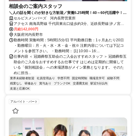
相談会のご案内スタッフ
＼人の話を聞くのが好きな方歓迎／実働5.25時間！40～60代活躍中！10
～16時迄＆土日休◎入社3年で月収30万も可！
セルビスメンバーズ 河内長野営業所
アクセス 南海高野線 千代田東出口徒歩約3分、近鉄長野線 汐ノ宮徒
歩約18分、南海高野線 滝谷（大阪府）徒歩約19分
月給142,000円
大阪府河内長野市
勤務時間 実働時間：5時間15分/日 平均勤務日数：1ヶ月あたり20日
・勤務曜日：月・火・水・木・金・祝※ 注釈内容については下記コ
メントを参照下さい。 ・勤務時間： [1] 10:00～16:...
仕事内容 ＜ 冠婚葬祭互助会のご入会おすすめスタッフ ＞ 冠婚葬祭互
助会のご入会をおすすめするお仕事です はじめは定期的に開催して
いる「個別相談会」への来場誘致がメイン業務となります。 そのた
めに担当...
業界未経験者歓迎
社員登用あり
学歴不問
固定時間制
職場見学可
経験不問
残業なし
研修あり
賞与あり
ブランクOK
交通費支給
駅近5分以内
友達と応募OK
アルバイト・パート