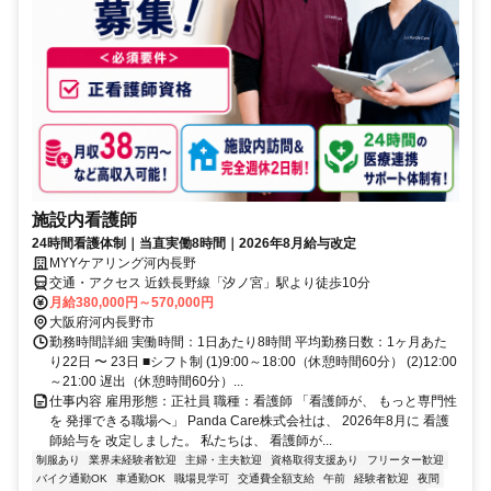
施設内看護師
24時間看護体制｜当直実働8時間｜2026年8月給与改定
MYYケアリング河内長野
交通・アクセス 近鉄長野線「汐ノ宮」駅より徒歩10分
月給380,000円～570,000円
大阪府河内長野市
勤務時間詳細 実働時間：1日あたり8時間 平均勤務日数：1ヶ月あた
り22日 〜 23日 ■シフト制 (1)9:00～18:00（休憩時間60分） (2)12:00
～21:00 遅出（休憩時間60分）...
仕事内容 雇用形態：正社員 職種：看護師 「看護師が、 もっと専門性
を 発揮できる職場へ」 Panda Care株式会社は、 2026年8月に 看護
師給与を 改定しました。 私たちは、 看護師が...
制服あり
業界未経験者歓迎
主婦・主夫歓迎
資格取得支援あり
フリーター歓迎
バイク通勤OK
車通勤OK
職場見学可
交通費全額支給
午前
経験者歓迎
夜間