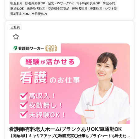
制服あり
扶養内勤務OK
副業・WワークOK
1日4時間以内OK
学歴不問
車通勤OK
未経験者歓迎
交通費全額支給
経験者歓迎
長期歓迎
シフト制
週4日以上OK
土日祝休み
正社員
看護師/有料老人ホーム/ブランクありOK/車通勤OK
【高給与❗️】キャリアアップ⭕制度充実⭕仕事もプライべートも叶えたい