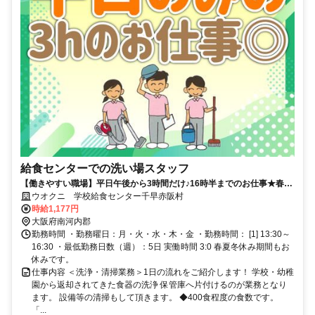
給食センターでの洗い場スタッフ
【働きやすい職場】平日午後から3時間だけ♪16時半までのお仕事★春夏
冬休み期間もお休み◎
ウオクニ 学校給食センター千早赤阪村
時給1,177円
大阪府南河内郡
勤務時間 ・勤務曜日：月・火・水・木・金 ・勤務時間： [1] 13:30～
16:30 ・最低勤務日数（週）：5日 実働時間 3:0 春夏冬休み期間もお
休みです。
仕事内容 ＜洗浄・清掃業務＞1日の流れをご紹介します！ 学校・幼稚
園から返却されてきた食器の洗浄 保管庫へ片付けるのが業務となり
ます。 設備等の清掃もして頂きます。 ◆400食程度の食数です。
「...