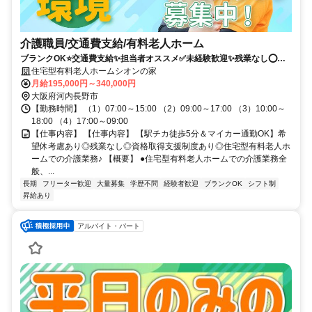
介護職員/交通費支給/有料老人ホーム
ブランクOK⭐️交通費支給✨担当者オススメ✅️未経験歓迎✨残業なし⭕️研
修支援有✨車通勤ＯＫ❗️駅チカ
住宅型有料老人ホームシオンの家
月給195,000円～340,000円
大阪府河内長野市
【勤務時間】 （1）07:00～15:00 （2）09:00～17:00 （3）10:00～
18:00 （4）17:00～09:00
【仕事内容】 【仕事内容】 【駅チカ徒歩5分＆マイカー通勤OK】希
望休考慮あり◎残業なし◎資格取得支援制度あり◎住宅型有料老人ホ
ームでの介護業務♪ 【概要】 ●住宅型有料老人ホームでの介護業務全
般、...
長期
フリーター歓迎
大量募集
学歴不問
経験者歓迎
ブランクOK
シフト制
昇給あり
アルバイト・パート