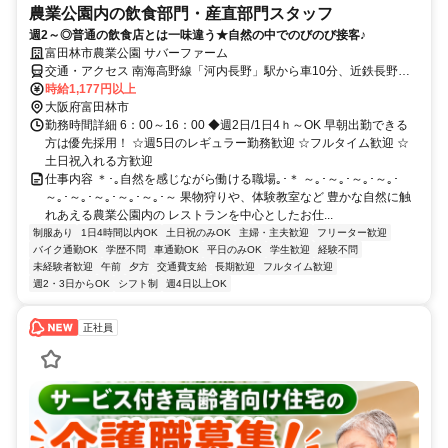
農業公園内の飲食部門・産直部門スタッフ
週2～◎普通の飲食店とは一味違う★自然の中でのびのび接客♪
富田林市農業公園 サバーファーム
交通・アクセス 南海高野線「河内長野」駅から車10分、近鉄長野線
「汐ノ宮」駅から車10分
時給1,177円以上
大阪府富田林市
勤務時間詳細 6：00～16：00 ◆週2日/1日4ｈ～OK 早朝出勤できる
方は優先採用！ ☆週5日のレギュラー勤務歓迎 ☆フルタイム歓迎 ☆
土日祝入れる方歓迎
仕事内容 ＊･｡自然を感じながら働ける職場｡･＊ ～｡･～｡･～｡･～｡･
～｡･～｡･～｡･～｡･～｡･～ 果物狩りや、体験教室など 豊かな自然に触
れあえる農業公園内の レストランを中心としたお仕...
制服あり
1日4時間以内OK
土日祝のみOK
主婦・主夫歓迎
フリーター歓迎
バイク通勤OK
学歴不問
車通勤OK
平日のみOK
学生歓迎
経験不問
未経験者歓迎
午前
夕方
交通費支給
長期歓迎
フルタイム歓迎
週2・3日からOK
シフト制
週4日以上OK
正社員