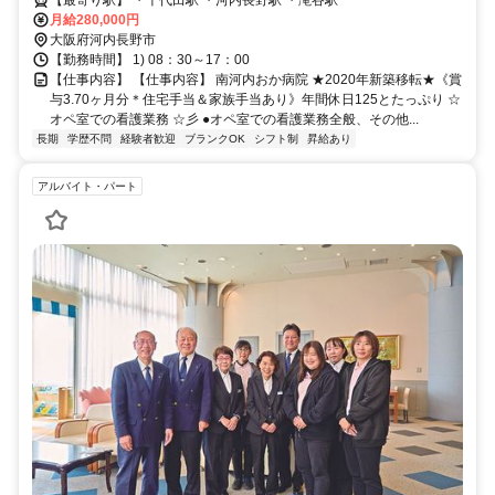
【最寄り駅】 ・千代田駅 ・河内長野駅 ・滝谷駅
月給280,000円
大阪府河内長野市
【勤務時間】 1) 08：30～17：00
【仕事内容】 【仕事内容】 南河内おか病院 ★2020年新築移転★《賞
与3.70ヶ月分＊住宅手当＆家族手当あり》年間休日125とたっぷり ☆
オペ室での看護業務 ☆彡 ●オペ室での看護業務全般、その他...
長期
学歴不問
経験者歓迎
ブランクOK
シフト制
昇給あり
アルバイト・パート