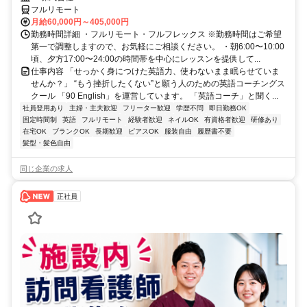
フルリモート
月給60,000円～405,000円
勤務時間詳細 ・フルリモート・フルフレックス ※勤務時間はご希望
第一で調整しますので、お気軽にご相談ください。 ・朝6:00〜10:00
頃、夕方17:00〜24:00の時間帯を中心にレッスンを提供して...
仕事内容 「せっかく身につけた英語力、使わないまま眠らせていま
せんか？」 “もう挫折したくない”と願う人のための英語コーチングス
クール 「90 English」を運営しています。 「英語コーチ」と聞く...
社員登用あり
主婦・主夫歓迎
フリーター歓迎
学歴不問
即日勤務OK
固定時間制
英語
フルリモート
経験者歓迎
ネイルOK
有資格者歓迎
研修あり
在宅OK
ブランクOK
長期歓迎
ピアスOK
服装自由
履歴書不要
髪型・髪色自由
同じ企業の求人
正社員