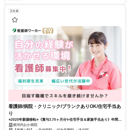
正社員
看護師/病院・クリニック/ブランクありOK/住宅手当あ
り
⭐2020年新築移転⭐《賞与3.70ヶ月分✨住宅手当＆家族手当あり》年間休
日125とたっぷり⭐オペ室での看護業務⭐彡
南河内おか病院