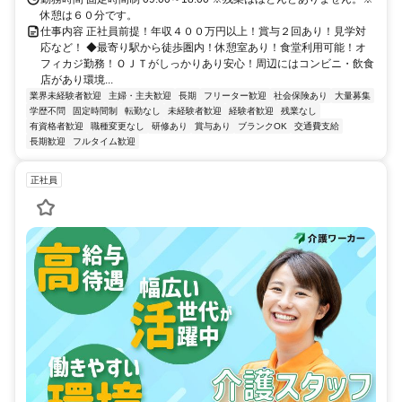
休憩は６０分です。
仕事内容 正社員前提！年収４００万円以上！賞与２回あり！見学対
応など！ ◆最寄り駅から徒歩圏内！休憩室あり！食堂利用可能！オ
フィカジ勤務！ＯＪＴがしっかりあり安心！周辺にはコンビニ・飲食
店があり環境...
業界未経験者歓迎
主婦・主夫歓迎
長期
フリーター歓迎
社会保険あり
大量募集
学歴不問
固定時間制
転勤なし
未経験者歓迎
経験者歓迎
残業なし
有資格者歓迎
職種変更なし
研修あり
賞与あり
ブランクOK
交通費支給
長期歓迎
フルタイム歓迎
正社員