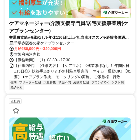
ケアマネージャー/介護支援専門員/居宅支援事業所(ケ
アプランセンター)
交通費支給⭐️夜勤なし✨年休110日以上✅️担当者オススメ✨経験者優遇⭕️
車通勤ＯＫ
千早赤阪春の家ケアプランセンター
月給280,000円～340,000円
大阪府南河内郡
【勤務時間】 （1）08:30～17:30
【仕事内容】 【仕事内容】 【ケアマネ】《残業ほぼなし！ 年間休日
115日◎》扶養手当あり☆彡無料駐車場完備！ マイカー通勤OK♪ 【概
要】 ●ケアプラン作成、 モニタリングの実施、 ご家族様・行政...
長期
フリーター歓迎
大量募集
学歴不問
経験者歓迎
ブランクOK
シフト制
昇給あり
正社員