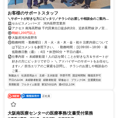
お客様のサポートスタッフ
＼サポートが好きな方にピッタリ／チラシのお渡しや相談会のご案内！
未経験歓迎！定着率の高さ◎40～60代活躍中★平日休みも相談OK！扶
セルビスメンバーズ 河内長野営業所
養内勤務◎
アクセス 南海高野線 千代田東出口徒歩約3分、近鉄長野線 汐ノ宮徒
歩約18分、南海高野線 滝谷（大阪府）徒歩約19分
時給1,200円以上
大阪府河内長野市
勤務時間 ・勤務曜日：月・火・水・木・金・祝※ 注釈内容について
は下記コメントを参照下さい。 ・勤務時間： [1] 09:00～18:00 ・最
低勤務日数（週）：4日 ＊休憩60分 ＊平日の週4...
仕事内容 ＜ 未経験歓迎！人の話を聞くことが好きな方＆サポートが
好きの方にピッタリです◎ ＞ ＼ アドバイザーのサポートをお任せし
ます♪ ／ 担当エリアのご家庭を訪問し、 チラシのお渡しや相談会の
ご案...
制服あり
社員登用あり
主婦・主夫歓迎
学歴不問
固定時間制
職場見学可
平日のみOK
未経験者歓迎
経験者歓迎
研修あり
ブランクOK
交通費支給
長期歓迎
フルタイム歓迎
駅近5分以内
週4日以上OK
正社員
大阪南医療センターの医療事務/文書受付業務