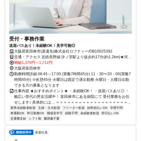
受付・事務作業
送迎バスあり！未経験OK！見学可能◎
大阪府富田林市(派遣先)株式会社ロフティー/OB10025392
交通・アクセス 近鉄長野線 汐ノ宮駅より徒歩約17分(約1.2km)★河内
長野駅・汐ノ宮駅より送迎バスあり※和歌山県橋本市方面もアクセス
時給1,370円～1,712円
圏内です
大阪府富田林市
勤務時間詳細 08:45～17:00 (実働7時間45分) 11：30〜20：00(実働7
時間45分) ※休憩45分 火曜日は固定で遅出勤務 火曜日・土曜日出勤
できる方の募集となります
仕事内容 ★おすすめポイント★ ・未経験OK！ ・送迎バスあり◎ ・
幅広い世代の男女活躍中！ 富田林市にある病院にて 受付業務をお任
せします♪ 具体的には… ＝＝＝＝＝＝＝＝＝＝＝＝＝＝＝＝＝＝＝...
業界未経験者歓迎
主婦・主夫歓迎
フリーター歓迎
給料前払いOK
学歴不問
車通勤OK
即日勤務OK
職場見学可
経験不問
未経験者歓迎
即日払いOK
交通費支給
シフト制
履歴書不要
派遣社員