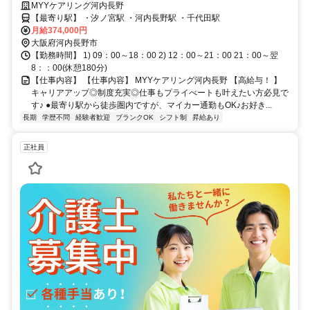
方必見です✨
MYYケアリング河内長野
【最寄り駅】 ・汐ノ宮駅 ・河内長野駅 ・千代田駅
月給374,000円
大阪府河内長野市
【勤務時間】 1) 09：00～18：00 2) 12：00～21：00 21：00～翌
8：：00(休憩180分)
【仕事内容】 【仕事内容】 MYYケアリング河内長野 【高給与！ 】
キャリアアップ◎制度充実◎仕事もプライべートも叶えたい方必見で
す♪ ●最寄り駅から徒歩圏内ですが、マイカー通勤もOK♪お好き...
長期
学歴不問
経験者歓迎
ブランクOK
シフト制
昇給あり
正社員