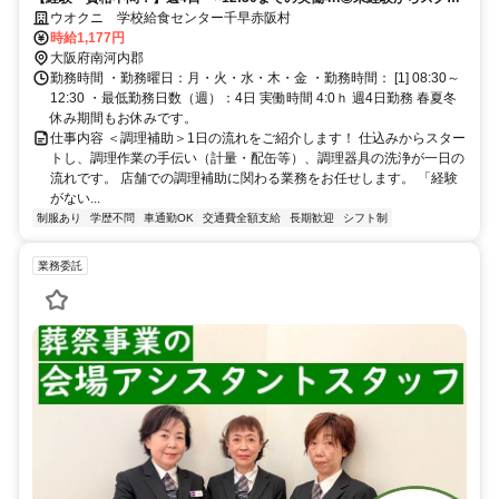
始められる！車･バイク通勤ＯＫ
ウオクニ 学校給食センター千早赤阪村
時給1,177円
大阪府南河内郡
勤務時間 ・勤務曜日：月・火・水・木・金 ・勤務時間： [1] 08:30～
12:30 ・最低勤務日数（週）：4日 実働時間 4:0ｈ 週4日勤務 春夏冬
休み期間もお休みです。
仕事内容 ＜調理補助＞1日の流れをご紹介します！ 仕込みからスター
トし、調理作業の手伝い（計量・配缶等）、調理器具の洗浄が一日の
流れです。 店舗での調理補助に関わる業務をお任せします。 「経験
がない...
制服あり
学歴不問
車通勤OK
交通費全額支給
長期歓迎
シフト制
業務委託