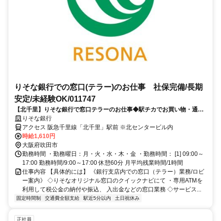
りそな銀行での窓口(テラー)のお仕事 社保完備/長期
安定/未経験OK/011747
【北千里】りそな銀行で窓口テラーのお仕事◆駅チカでお買い物・通勤
便利◆未経験OK
りそな銀行
アクセス 阪急千里線「北千里」駅前 ※北センタービル内
時給1,610円
大阪府吹田市
勤務時間 ・勤務曜日：月・火・水・木・金 ・勤務時間： [1] 09:00～
17:00 勤務時間/9:00～17:00 休憩60分 月平均残業時間/1時間
仕事内容 【具体的には】 《銀行支店内での窓口（テラー）業務/ロビ
ー案内》 ◇りそなオリジナル窓口のクイックナビにて ・専用ATMを
利用して税公金の納付や振込、 入出金などの窓口業務 ◇サービス...
固定時間制
交通費全額支給
駅近5分以内
土日祝休み
正社員