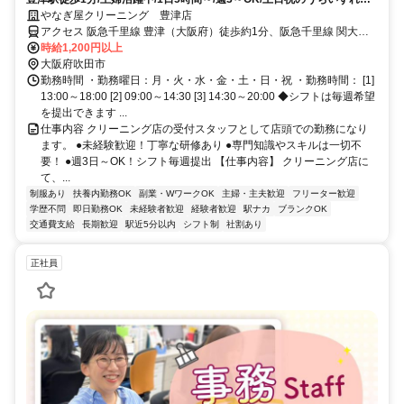
日勤務
やなぎ屋クリーニング 豊津店
アクセス 阪急千里線 豊津（大阪府）徒歩約1分、阪急千里線 関大前
南改札口(西)徒歩約10分、阪急千里線 吹田〔阪急線〕東口徒歩約12
時給1,200円以上
分
大阪府吹田市
勤務時間 ・勤務曜日：月・火・水・金・土・日・祝 ・勤務時間： [1]
13:00～18:00 [2] 09:00～14:30 [3] 14:30～20:00 ◆シフトは毎週希望
を提出できます ...
仕事内容 クリーニング店の受付スタッフとして店頭での勤務になり
ます。 ●未経験歓迎！丁寧な研修あり ●専門知識やスキルは一切不
要！ ●週3日～OK！シフト毎週提出 【仕事内容】 クリーニング店に
て、...
制服あり
扶養内勤務OK
副業・WワークOK
主婦・主夫歓迎
フリーター歓迎
学歴不問
即日勤務OK
未経験者歓迎
経験者歓迎
駅ナカ
ブランクOK
交通費支給
長期歓迎
駅近5分以内
シフト制
社割あり
正社員