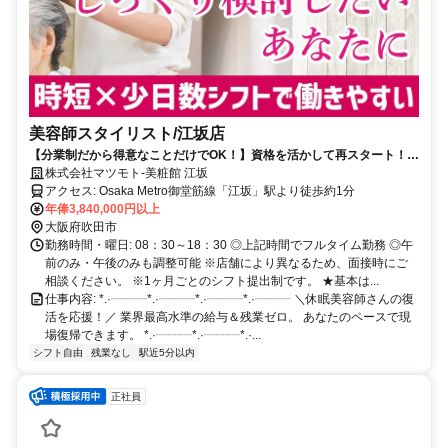
美容師スタイリスト/江坂店
【分業制だから得意なことだけでOK！】資格を活かして再スタート！休
眠美容師さん歓迎◎ 残業なし/ブランクOK
株式会社マツモト-美粧館 江坂
アクセス: Osaka Metro御堂筋線「江坂」駅より徒歩約1分
年俸3,840,000円以上
大阪府吹田市
勤務時間・曜日: 08：30～18：30 ◎上記時間でフルタイム勤務 ◎午
前のみ・午後のみも調整可能 ※店舗により異なるため、面接時にご
相談ください。 ※1ヶ月ごとのシフト提出制です。 ★基本は...
仕事内容: *.·┈┈┈*.·┈┈┈*.·┈┈┈*.·┈┈┈ ＼休眠美容師さんの復
活を応援！／ 業界最高水準の給与＆残業ゼロ。 あなたのペースで現
場復帰できます。 *.·┈┈┈*.·┈┈┈*.·...
シフト自由
残業なし
駅近5分以内
正社員