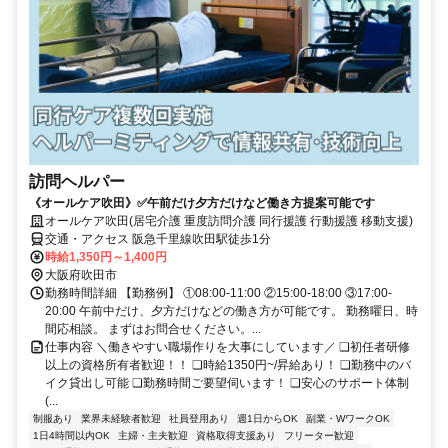
訪問ヘルパー
《オールケア吹田》✅午前だけ夕方だけなど働き方提案可能です
オールケア吹田(居宅介護 重度訪問介護 同行援護 行動援護 移動支援)
交通・アクセス 阪急千里線吹田駅徒歩1分
時給1,350円～1,400円
大阪府吹田市
勤務時間詳細 【勤務例】 ①08:00-11:00 ②15:00-18:00 ③17:00-
20:00 午前中だけ、夕方だけなどの働き方が可能です。 勤務曜日、時
間応相談。 まずはお問合せください。...
仕事内容 ＼働きやすい職場作りを大事にしています／ ❏初任者研修
以上の資格所有者歓迎！！ ❏時給1350円~/昇給あり！ ❏勤務中のバ
イク貸出し可能 ❏勤務時間ご要望伺います！ ❏安心のサポート体制
(...
制服あり
業界未経験者歓迎
社員登用あり
週1日からOK
副業・WワークOK
1日4時間以内OK
主婦・主夫歓迎
資格取得支援あり
フリーター歓迎