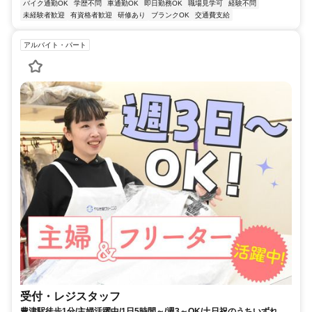
バイク通勤OK
学歴不問
車通勤OK
即日勤務OK
職場見学可
経験不問
未経験者歓迎
有資格者歓迎
研修あり
ブランクOK
交通費支給
アルバイト・パート
受付・レジスタッフ
豊津駅徒歩1分/主婦活躍中/1日5時間～/週3～OK/土日祝のうちいずれか1