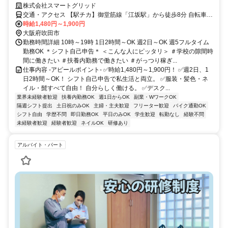
株式会社スマートグリッド
交通・アクセス 【駅チカ】御堂筋線「江坂駅」から徒歩8分 自転車・
バイク通勤OK!
時給1,480円～1,900円
大阪府吹田市
勤務時間詳細 10時～19時 1日2時間～OK 週2日～OK 週5フルタイム
勤務OK ＊シフト自己申告＊ ＜こんな人にピッタリ＞ ＃学校の隙間時
間に働きたい ＃扶養内勤務で働きたい ＃がっつり稼ぎ...
仕事内容 -アピールポイント- ✅時給1,480円～1,900円！ ✅週2日、1
日2時間～OK！ シフト自己申告で私生活と両立。 ✅服装・髪色・ネ
イル・髭すべて自由！ 自分らしく働ける。 ✅デスク...
業界未経験者歓迎
扶養内勤務OK
週1日からOK
副業・WワークOK
隔週シフト提出
土日祝のみOK
主婦・主夫歓迎
フリーター歓迎
バイク通勤OK
シフト自由
学歴不問
即日勤務OK
平日のみOK
学生歓迎
転勤なし
経験不問
未経験者歓迎
経験者歓迎
ネイルOK
研修あり
アルバイト・パート