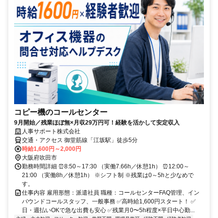
コピー機のコールセンター
9月開始／残業ほぼ無×月収29万円可！経験を活かして安定収入
人事サポート株式会社
交通・アクセス 御堂筋線「江坂駅」徒歩5分
時給1,600円～2,000円
大阪府吹田市
勤務時間詳細 ⏰8:50～17:30 （実働7.66h／休憩1h） ⏰12:00～
21:00 （実働8h／休憩1h） ※シフト制 ※残業は0～5hと少なめで
す。
仕事内容 雇用形態：派遣社員 職種：コールセンターFAQ管理、イン
バウンドコールスタッフ、一般事務 ✅高時給1,600円スタート！ ✅
日・週払いOKで急な出費も安心 ✅残業月0〜5h程度×平日中心勤...