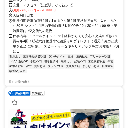
交通・アクセス 「江坂駅」から徒歩6分
月給290,000円～320,000円
大阪府吹田市
勤務時間詳細 実働時間：1日あたり8時間 平均勤務日数：1ヶ月あた
り20日 シフト制 1日の実働時間 8時間00分 10：30～24：00 ※上記
時間帯内で2交代制の勤務
仕事内容 -アピールポイント- ✅未経験からでも安心！充実の研修♪ ✅
賞与年4回！明確な評価基準で頑張りをダイレクトに還元 └努力と成
果を正当に評価し、スピーディーなキャリアアップを実現可能！ ✅月
給...
制服あり
業界未経験者歓迎
ランチタイム
主婦・主夫歓迎
フリーター歓迎
バイク通勤OK
学歴不問
職場見学可
転勤なし
経験不問
未経験者歓迎
午前
経験者歓迎
夕方
賞与あり
ブランクOK
交通費支給
まかないあり
長期歓迎
駅近5分以内
同じ企業の求人
業務委託