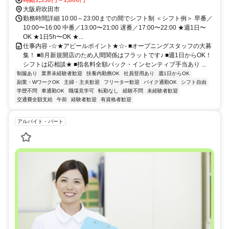
最寄り駅：「阪急豊津駅」「関大前駅」
時給1,350円～1,800円
大阪府吹田市
勤務時間詳細 10:00～23:00までの間でシフト制 ＜シフト例＞ 早番／
10:00〜16:00 中番／13:00〜21:00 遅番／17:00〜22:00 ★週1日〜
OK ★1日5h〜OK ★...
仕事内容 -☆★アピールポイント★☆- ■オープニングスタッフの大募
集！ ■8月新規開店のため人間関係はフラットです♪ ■週1日からOK！
シフトは応相談★ ■指名料全額バック・インセンティブ手当あり ...
制服あり
業界未経験者歓迎
扶養内勤務OK
社員登用あり
週1日からOK
副業・WワークOK
主婦・主夫歓迎
フリーター歓迎
バイク通勤OK
シフト自由
学歴不問
車通勤OK
職場見学可
転勤なし
経験不問
未経験者歓迎
交通費全額支給
午前
経験者歓迎
有資格者歓迎
アルバイト・パート