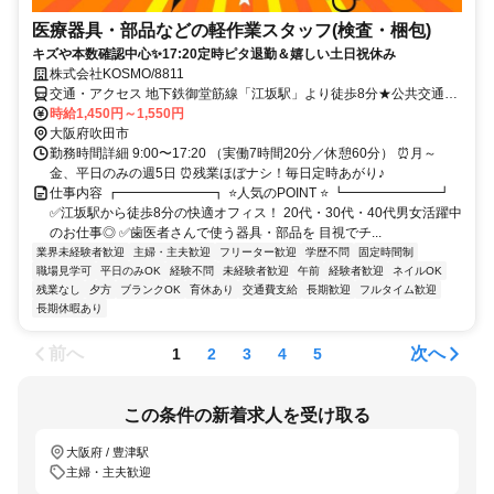
医療器具・部品などの軽作業スタッフ(検査・梱包)
キズや本数確認中心✨17:20定時ピタ退勤＆嬉しい土日祝休み
株式会社KOSMO/8811
交通・アクセス 地下鉄御堂筋線「江坂駅」より徒歩8分★公共交通機
関での通勤が便利（自転車通勤可/規定）
時給1,450円～1,550円
大阪府吹田市
勤務時間詳細 9:00〜17:20 （実働7時間20分／休憩60分） ⏰月～
金、平日のみの週5日 ⏰残業ほぼナシ！毎日定時あがり♪
仕事内容 ┏━━━━━━━┓ ⭐人気のPOINT ⭐ ┗━━━━━━━┛
✅江坂駅から徒歩8分の快適オフィス！ 20代・30代・40代男女活躍中
のお仕事◎ ✅歯医者さんで使う器具・部品を 目視でチ...
業界未経験者歓迎
主婦・主夫歓迎
フリーター歓迎
学歴不問
固定時間制
職場見学可
平日のみOK
経験不問
未経験者歓迎
午前
経験者歓迎
ネイルOK
残業なし
夕方
ブランクOK
育休あり
交通費支給
長期歓迎
フルタイム歓迎
長期休暇あり
前へ
次へ
1
2
3
4
5
この条件の新着求人を受け取る
大阪府 / 豊津駅
主婦・主夫歓迎