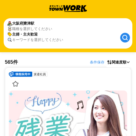
大阪府
豊津駅
職種を選択してください
主婦・主夫歓迎
キーワードを選択してください
565件
条件保存
関連度順
派遣社員