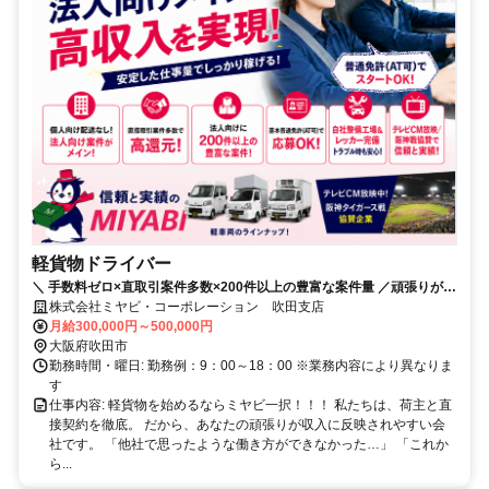
軽貨物ドライバー
＼ 手数料ゼロ×直取引案件多数×200件以上の豊富な案件量 ／頑張りが収
入へ直結！本気で稼げる環境がミヤビに。
株式会社ミヤビ・コーポレーション 吹田支店
月給300,000円～500,000円
大阪府吹田市
勤務時間・曜日: 勤務例：9：00～18：00 ※業務内容により異なりま
す
仕事内容: 軽貨物を始めるならミヤビ一択！！！ 私たちは、荷主と直
接契約を徹底。 だから、あなたの頑張りが収入に反映されやすい会
社です。 「他社で思ったような働き方ができなかった…」 「これか
ら...