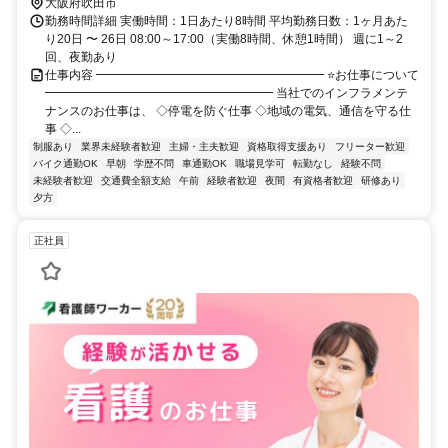
大阪府吹田市
勤務時間詳細 実働時間：1日あたり8時間 平均勤務日数：1ヶ月あた
り20日 〜 26日 08:00～17:00（実働8時間、休憩1時間） 週に1～2
回、夜勤あり
仕事内容 ━━━━━━━━━━━━━━━━━━━ ⭐お仕事について
━━━━━━━━━━━━━━━━━━━ 当社でのインフラメンテ
ナンスのお仕事は、 ◇停電を防ぐ仕事 ◇地域の電気、通信を守る仕
事 ◇...
制服あり
業界未経験者歓迎
主婦・主夫歓迎
資格取得支援あり
フリーター歓迎
バイク通勤OK
早朝
学歴不問
車通勤OK
職場見学可
転勤なし
経験不問
未経験者歓迎
交通費全額支給
午前
経験者歓迎
夜間
有資格者歓迎
研修あり
夕方
正社員