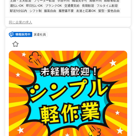
主婦・主夫歓迎
フリーター歓迎
学歴不問
職場見学可
経験不問
経験者歓迎
週払いOK
即日払いOK
ブランクOK
交通費支給
長期歓迎
フルタイム歓迎
駅近5分以内
シフト制
服装自由
履歴書不要
友達と応募OK
髪型・髪色自由
同じ企業の求人
派遣社員