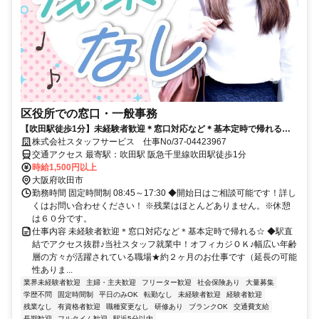
区役所での窓口・一般事務
【吹田駅徒歩1分】未経験者歓迎＊窓口対応など＊基本定時で帰れる☆
大量募集！
株式会社スタッフサービス 仕事No/37-04423967
交通アクセス 最寄駅：吹田駅 阪急千里線吹田駅徒歩1分
時給1,500円以上
大阪府吹田市
勤務時間 固定時間制 08:45～17:30 ◆開始日はご相談可能です！詳し
くはお問い合わせください！ ※残業はほとんどありません。※休憩
は６０分です。
仕事内容 未経験者歓迎＊窓口対応など＊基本定時で帰れる☆ ◆駅直
結でアクセス抜群♪当社スタッフ就業中！オフィカジＯＫ♪幅広い年齢
層の方々が活躍されている職場★約２ヶ月のお仕事です（延長の可能
性ありま...
業界未経験者歓迎
主婦・主夫歓迎
フリーター歓迎
社会保険あり
大量募集
学歴不問
固定時間制
平日のみOK
転勤なし
未経験者歓迎
経験者歓迎
残業なし
有資格者歓迎
職種変更なし
研修あり
ブランクOK
交通費支給
長期歓迎
フルタイム歓迎
駅近5分以内