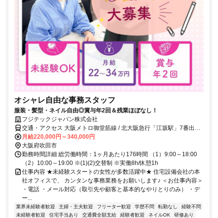
オシャレ自由な事務スタッフ
服装・髪型・ネイル自由◎賞与年2回＆残業ほぼなし！
フジテックジャパン株式会社
交通・アクセス 大阪メトロ御堂筋線 / 北大阪急行「江坂駅」7番出口
から徒歩約4〜5分
月給220,000円～340,000円
大阪府吹田市
勤務時間詳細 総労働時間：1ヶ月あたり176時間 （1）9:00～18:00
（2）10:00～19:00 ※(1)(2)交替制 ※実働8h/休憩1h
仕事内容 ★未経験スタートの女性が多数活躍中★ 住宅設備会社の本
社オフィスで、 カンタンな事務業務をお願いします♪ ＜お仕事内容＞
・電話 ・メール対応（取引先や顧客と基本的なやりとりのみ） ・デ
ー...
業界未経験者歓迎
主婦・主夫歓迎
フリーター歓迎
学歴不問
転勤なし
経験不問
未経験者歓迎
住宅手当あり
交通費全額支給
経験者歓迎
ネイルOK
研修あり