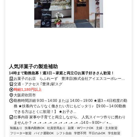
人気洋菓子の製造補助
14時まで勤務急募！週3日～家庭と両立◎お菓子好きさん歓迎！
お菓子のお店 らふれーず 豊津店(株式会社アイエスコーポレーシ
ョン)
交通・アクセス ｢豊津｣駅スグ
時給1,180円以上
大阪府吹田市
勤務時間詳細 9:00～14:00 または 14:00～19:00 ★週3～4日程度の勤
務 ★扶養内でムリなく働きたい方にもピッタリ♪ 【9:00～14:00勤務
できる方はとくに歓迎！】 ★お子さ...
仕事内容 家事や子育てと両立しながら、 人気スイーツ作りに携わり
ませんか？ ˖٭ .‎˖٭ .‎˖٭ .‎˖٭ .‎˖٭ .‎˖٭ .‎˖٭ .‎˖٭ .‎˖٭ .‎˖٭ ✅ <9:00～14:0...
制服あり
扶養内勤務OK
社員登用あり
副業・WワークOK
主婦・主夫歓迎
フリーター歓迎
バイク通勤OK
シフト自由
学歴不問
平日のみOK
学生歓迎