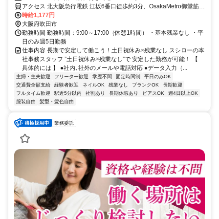
アクセス 北大阪急行電鉄 江坂6番口徒歩約3分、OsakaMetro御堂筋線
江坂6番口徒歩約3分、阪急千里線 豊津（大阪府）徒歩約18分
時給1,177円
大阪府吹田市
勤務時間 勤務時間：9:00～17:00（休憩1時間） ・基本残業なし ・平
日のみ週5日勤務
仕事内容 長期で安定して働こう！土日祝休み×残業なし スシローの本
社事務スタッフ ”土日祝休み×残業なし”で 安定した勤務が可能！ 【
具体的には 】 ●社内､社外のメールや電話対応 ●データ入力（...
主婦・主夫歓迎
フリーター歓迎
学歴不問
固定時間制
平日のみOK
交通費全額支給
経験者歓迎
ネイルOK
残業なし
ブランクOK
長期歓迎
フルタイム歓迎
駅近5分以内
社割あり
長期休暇あり
ピアスOK
週4日以上OK
服装自由
髪型・髪色自由
業務委託