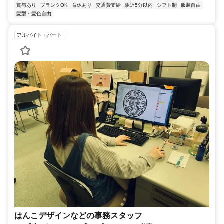
賞与あり
ブランクOK
育休あり
交通費支給
駅近5分以内
シフト制
服装自由
髪型・髪色自由
アルバイト・パート
はんこデザインなどの事務スタッフ