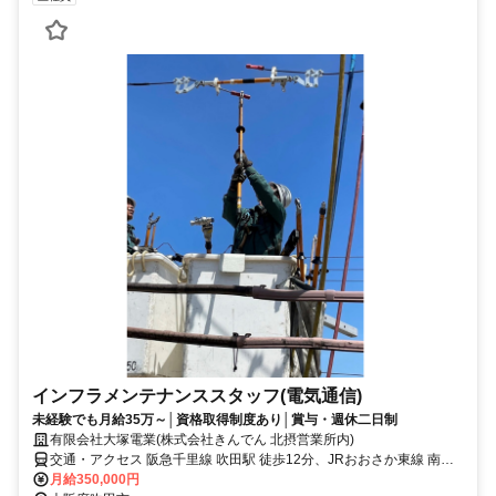
インフラメンテナンススタッフ(電気通信)
未経験でも月給35万～│資格取得制度あり│賞与・週休二日制
有限会社大塚電業(株式会社きんでん 北摂営業所内)
交通・アクセス 阪急千里線 吹田駅 徒歩12分、JRおおさか東線 南吹
田駅 徒歩17分、吹田営業所前停留所 徒歩2分
月給350,000円