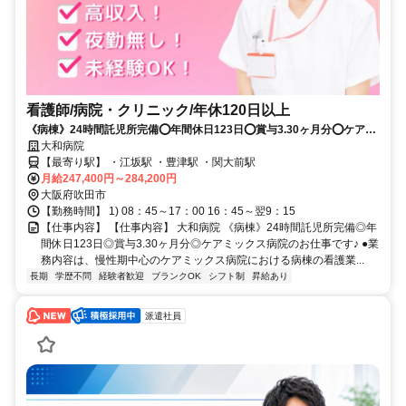
看護師/病院・クリニック/年休120日以上
《病棟》24時間託児所完備⭕年間休日123日⭕賞与3.30ヶ月分⭕ケアミ
ックス病院のお仕事です✨
大和病院
【最寄り駅】 ・江坂駅 ・豊津駅 ・関大前駅
月給247,400円～284,200円
大阪府吹田市
【勤務時間】 1) 08：45～17：00 16：45～翌9：15
【仕事内容】 【仕事内容】 大和病院 《病棟》24時間託児所完備◎年
間休日123日◎賞与3.30ヶ月分◎ケアミックス病院のお仕事です♪ ●業
務内容は、慢性期中心のケアミックス病院における病棟の看護業...
長期
学歴不問
経験者歓迎
ブランクOK
シフト制
昇給あり
派遣社員