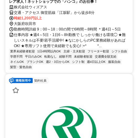
レア求人！ネットショップでの「ハンコ」のお仕事！
株式会社ウィズアス
交通・アクセス 御堂筋線「江坂駅」から徒歩8分
時給1,200円以上
大阪府吹田市
勤務時間詳細 9：00～18：00の間で6時間～8時間 ＊週4日～5日
仕事内容 ★週4～5日・1日6～8h勤務で しっかり働ける環境◯ ★難
しいスキルは不要!若手活躍中! ★なにかしらのPC業務経験があれば
OK! ★専用ソフト使用で未経験でも安心! :+* ゚ ゚ *...
業界未経験者歓迎
1日4時間以内OK
主婦・主夫歓迎
フリーター歓迎
シフト自由
学歴不問
平日のみOK
転勤なし
経験不問
未経験者歓迎
交通費全額支給
ネイルOK
ブランクOK
週2・3日からOK
シフト制
週4日以上OK
服装自由
髪型・髪色自由
契約社員