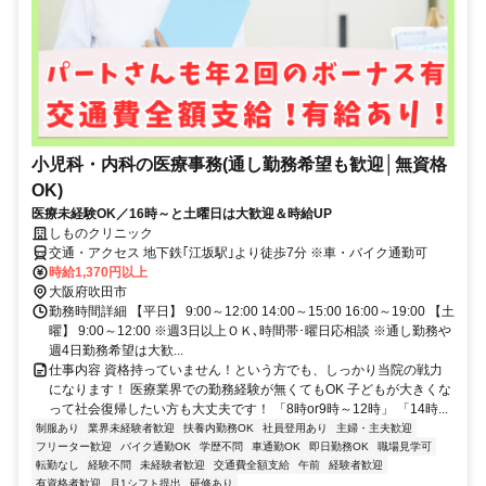
小児科・内科の医療事務(通し勤務希望も歓迎│無資格
OK)
医療未経験OK／16時～と土曜日は大歓迎＆時給UP
しものクリニック
交通・アクセス 地下鉄｢江坂駅｣より徒歩7分 ※車・バイク通勤可
時給1,370円以上
大阪府吹田市
勤務時間詳細 【平日】 9:00～12:00 14:00～15:00 16:00～19:00 【土
曜】 9:00～12:00 ※週3日以上ＯＫ､時間帯･曜日応相談 ※通し勤務や
週4日勤務希望は大歓...
仕事内容 資格持っていません！という方でも、しっかり当院の戦力
になります！ 医療業界での勤務経験が無くてもOK 子どもが大きくな
って社会復帰したい方も大丈夫です！ 「8時or9時～12時」 「14時...
制服あり
業界未経験者歓迎
扶養内勤務OK
社員登用あり
主婦・主夫歓迎
フリーター歓迎
バイク通勤OK
学歴不問
車通勤OK
即日勤務OK
職場見学可
転勤なし
経験不問
未経験者歓迎
交通費全額支給
午前
経験者歓迎
有資格者歓迎
月1シフト提出
研修あり