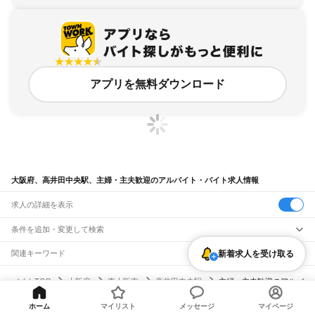
アプリを無料ダウンロード
大阪府、高井田中央駅、主婦・主夫歓迎のアルバイト・バイト求人情報
求人の詳細を表示
条件を追加・変更して検索
市区町村を追加・変更
新着求人を受け取る
関連キーワード
完全在宅ワーク 全国
シール貼り 在宅
現在地周辺
ガチャガチャ
犬カフェ
大阪府
駅を追加・変更
バイトTOP
大阪府
東大阪市
高井田中央駅
主婦・主夫歓迎のアルバ
大阪府
すべて
イト・バイト・求人
大阪市
すべて
職種を追加・変更
JR京都線
ホーム
マイリスト
メッセージ
マイページ
都島区
福島区
此花区
西区
港区
大正区
天王寺区
浪速区
西淀川区
東淀川区
東成区
島本駅
高槻駅
摂津富田駅
JR総持寺駅
茨木駅
千里丘駅
岸辺駅
吹田駅
東淀川駅