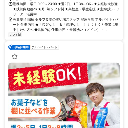
勤務時間・曜日 9:00～23:00 ★週2日、1日3h～OK♪ ★未経験大歓迎
★扶養内勤務ok ★月1毎シフト制 ★高校生・学生応援 ★主婦(夫)・フ
リーター活躍中
募集要項 職種 セルフ食堂の洗い場スタッフ 雇用形態 アルバイト / パ
ート 仕事内容 ★「接客なし」＆「調理なし」！ もくもくと作業に集
中したい方へ ◆具体的な仕事内容 ・食器洗い（メイン） ・...
シフト制
アルバイト・パート