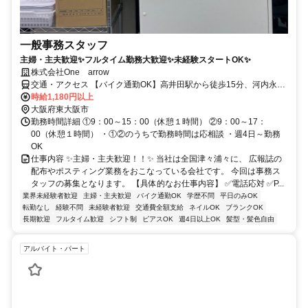
一般事務スタッフ
主婦・主夫歓迎✨フルタイム勤務大歓迎✨未経験スタートOK✨
株式会社One arrow
交通・アクセス 【バイク通勤OK】高井田駅から徒歩15分、河内永和
駅から徒歩15分
時給1,180円以上
大阪府東大阪市
勤務時間詳細 ①9：00～15：00（休憩１時間） ②9：00～17：
00（休憩１時間） ・①②のうちで勤務時間は応相談 ・週4日～勤務
OK
仕事内容 ✨主婦・主夫歓迎！！✨ 当社は全国津々浦々に、 広報誌の
配布やポスティング業務をおこなっている会社です。 今回は事務ス
タッフの募集となります。 【具体的なお仕事内容】 ✅電話応対 ✅P...
業界未経験者歓迎
主婦・主夫歓迎
バイク通勤OK
学歴不問
平日のみOK
転勤なし
経験不問
未経験者歓迎
交通費全額支給
ネイルOK
ブランクOK
長期歓迎
フルタイム歓迎
シフト制
ピアスOK
週4日以上OK
髪型・髪色自由
アルバイト・パート