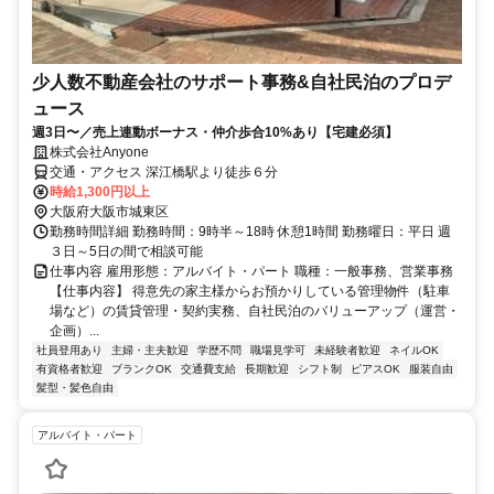
少人数不動産会社のサポート事務&自社民泊のプロデ
ュース
週3日〜／売上連動ボーナス・仲介歩合10%あり【宅建必須】
株式会社Anyone
交通・アクセス 深江橋駅より徒歩６分
時給1,300円以上
大阪府大阪市城東区
勤務時間詳細 勤務時間：9時半～18時 休憩1時間 勤務曜日：平日 週
３日～5日の間で相談可能
仕事内容 雇用形態：アルバイト・パート 職種：一般事務、営業事務
【仕事内容】 得意先の家主様からお預かりしている管理物件（駐車
場など）の賃貸管理・契約実務、自社民泊のバリューアップ（運営・
企画）...
社員登用あり
主婦・主夫歓迎
学歴不問
職場見学可
未経験者歓迎
ネイルOK
有資格者歓迎
ブランクOK
交通費支給
長期歓迎
シフト制
ピアスOK
服装自由
髪型・髪色自由
アルバイト・パート