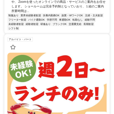
や、 Zoomを使ったオンラインでの商品・サービスのご案内をお任せ
します。 ショールームは完全予約制となっていおり、１組のご案内
所要時間は...
制服あり
業界未経験者歓迎
扶養内勤務OK
副業・WワークOK
主婦・主夫歓迎
フリーター歓迎
バイク通勤OK
学歴不問
車通勤OK
転勤なし
経験不問
未経験者歓迎
経験者歓迎
研修あり
ブランクOK
交通費支給
長期歓迎
シフト制
アルバイト・パート