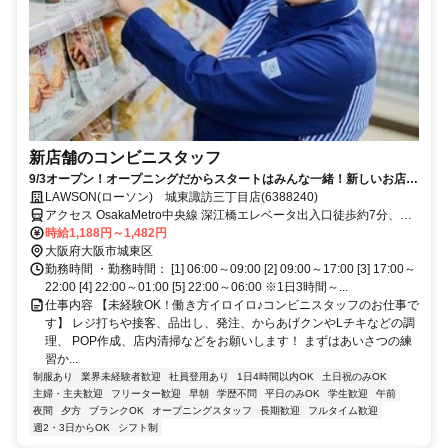
新店舗のコンビニスタッフ
9/3オープン！オープニングだからスタートはみんな一緒！新しいお店を
一緒に作りましょう♪
LAWSON(ローソン) 城東諏訪三丁目店(6388240)
アクセス OsakaMetro中央線 深江橋エレベータ出入口徒歩約7分、Ｊ
Ｒ片町線〔学研都市線〕 放出南口徒歩約13分、ＪＲおおさか東線 放
時給1,188円～1,482円
出南口徒歩約13分
大阪府大阪市城東区
勤務時間 ・勤務時間： [1] 06:00～09:00 [2] 09:00～17:00 [3] 17:00～
22:00 [4] 22:00～01:00 [5] 22:00～06:00 ※1日3時間～...
仕事内容 【未経験OK！働き方イロイロ♪コンビニスタッフのお仕事で
す】 レジ打ちや接客、品出し、発注、からあげクンやLチキなどの調
理、 POP作成、店内清掃などをお願いします！ まずはあいさつの練
習か...
制服あり
業界未経験者歓迎
社員登用あり
1日4時間以内OK
土日祝のみOK
主婦・主夫歓迎
フリーター歓迎
早朝
学歴不問
平日のみOK
学生歓迎
午前
夜間
夕方
ブランクOK
オープニングスタッフ
長期歓迎
フルタイム歓迎
週2・3日からOK
シフト制