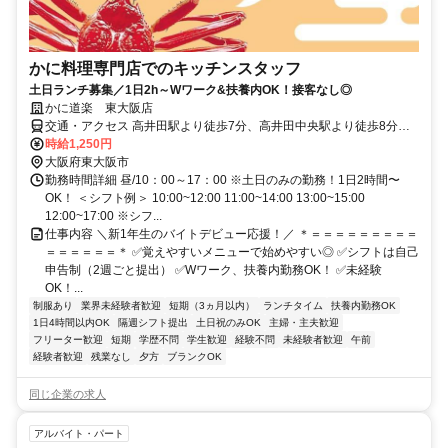
かに料理専門店でのキッチンスタッフ
土日ランチ募集／1日2h～Wワーク&扶養内OK！接客なし◎
かに道楽 東大阪店
交通・アクセス 高井田駅より徒歩7分、高井田中央駅より徒歩8分、
長田駅より自転車5分
時給1,250円
大阪府東大阪市
勤務時間詳細 昼/10：00～17：00 ※土日のみの勤務！1日2時間〜
OK！ ＜シフト例＞ 10:00~12:00 11:00~14:00 13:00~15:00
12:00~17:00 ※シフ...
仕事内容 ＼新1年生のバイトデビュー応援！／ ＊＝＝＝＝＝＝＝＝＝
＝＝＝＝＝＝＊ ✅覚えやすいメニューで始めやすい◎ ✅シフトは自己
申告制（2週ごと提出） ✅Wワーク、扶養内勤務OK！ ✅未経験
OK！...
制服あり
業界未経験者歓迎
短期（3ヵ月以内）
ランチタイム
扶養内勤務OK
1日4時間以内OK
隔週シフト提出
土日祝のみOK
主婦・主夫歓迎
フリーター歓迎
短期
学歴不問
学生歓迎
経験不問
未経験者歓迎
午前
経験者歓迎
残業なし
夕方
ブランクOK
同じ企業の求人
アルバイト・パート