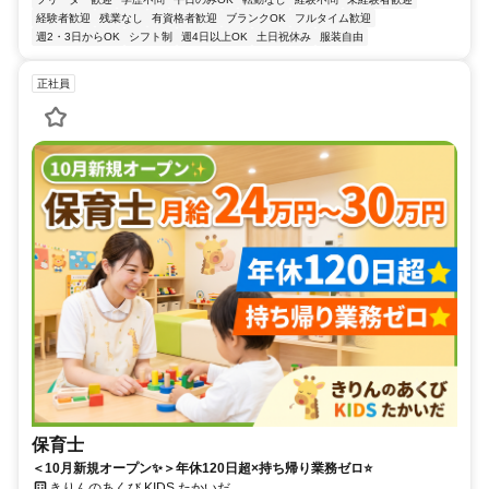
経験者歓迎
残業なし
有資格者歓迎
ブランクOK
フルタイム歓迎
週2・3日からOK
シフト制
週4日以上OK
土日祝休み
服装自由
正社員
保育士
＜10月新規オープン✨＞年休120日超×持ち帰り業務ゼロ⭐
きりんのあくび KIDS たかいだ