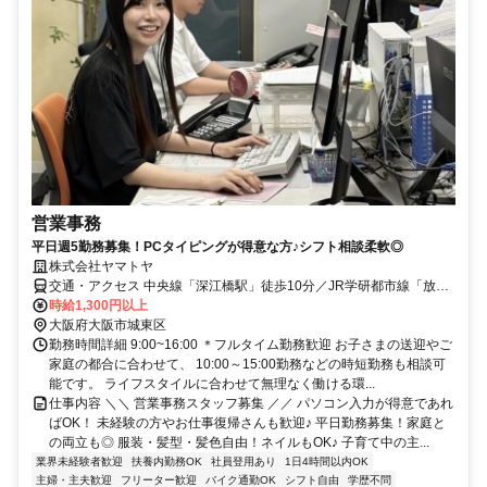
営業事務
平日週5勤務募集！PCタイピングが得意な方♪シフト相談柔軟◎
株式会社ヤマトヤ
交通・アクセス 中央線「深江橋駅」徒歩10分／JR学研都市線「放出
駅」徒歩14分 ＊自転車・バイク通勤OK
時給1,300円以上
大阪府大阪市城東区
勤務時間詳細 9:00~16:00 ＊フルタイム勤務歓迎 お子さまの送迎やご
家庭の都合に合わせて、 10:00～15:00勤務などの時短勤務も相談可
能です。 ライフスタイルに合わせて無理なく働ける環...
仕事内容 ＼＼ 営業事務スタッフ募集 ／／ パソコン入力が得意であれ
ばOK！ 未経験の方やお仕事復帰さんも歓迎♪ 平日勤務募集！家庭と
の両立も◎ 服装・髪型・髪色自由！ネイルもOK♪ 子育て中の主...
業界未経験者歓迎
扶養内勤務OK
社員登用あり
1日4時間以内OK
主婦・主夫歓迎
フリーター歓迎
バイク通勤OK
シフト自由
学歴不問