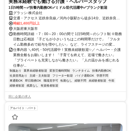
実務未経験でも働ける介護・ヘルパースタッフ
1日5時間～✅扶養内勤務OK✅ミドル世代活躍中✅ブランク歓迎
グラッシ-株式会社
交通・アクセス 近鉄奈良線／河内小阪駅から徒歩14分、近鉄奈良線
／河内花園駅から徒歩14分
時給1,400円以上
大阪府東大阪市
勤務時間詳細 ・7：00～20：00の間で 1日5時間～のシフト制 ※勤務
日数は応相談 「子どもが小さいうちはこの時間帯だけで」 「フルタ
イム勤務多めで給与を増やしたい」 など、ライフステージの変...
仕事内容 ＼40代・50代活躍中！実務未経験歓迎✨／ ヘルパー・介護
業務全般をお願いします！ 「子育てを終えて、近場で働きたい」
「プライベートも充実しながら働きたい」 「人の温かみを感じれる
仕事が...
制服あり
業界未経験者歓迎
変形労働時間制
ランチタイム
扶養内勤務OK
社員登用あり
主婦・主夫歓迎
フリーター歓迎
バイク通勤OK
学歴不問
車通勤OK
即日勤務OK
職場見学可
転勤なし
経験不問
未経験者歓迎
午前
経験者歓迎
残業なし
有資格者歓迎
同じ企業の求人
アルバイト・パート