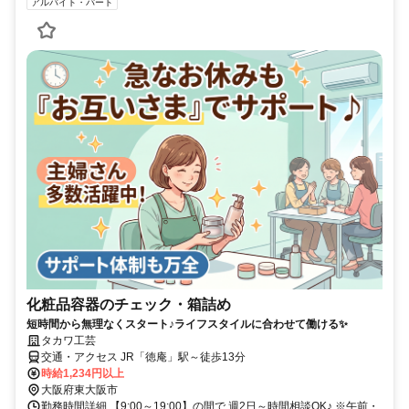
アルバイト・パート
化粧品容器のチェック・箱詰め
短時間から無理なくスタート♪ライフスタイルに合わせて働ける✨
タカワ工芸
交通・アクセス JR「徳庵」駅～徒歩13分
時給1,234円以上
大阪府東大阪市
勤務時間詳細 【9:00～19:00】の間で 週2日～時間相談OK♪ ※午前・