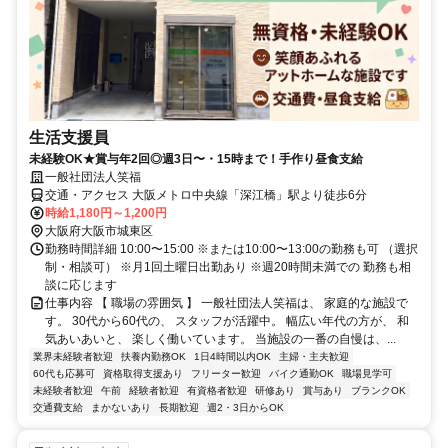
生活支援員
未経験OK★賞与年2回◎週3日〜・15時まで！手作り昼食支給
一般社団法人笑福
交通・アクセス 大阪メトロ中央線「深江橋」駅より徒歩6分
時給1,180円～1,200円
大阪府大阪市城東区
勤務時間詳細 10:00〜15:00 ※または10:00〜13:00の勤務も可 （選択
制・相談可） ※月1回土曜日出勤あり ※週20時間未満での 勤務も相
談に応じます
仕事内容 【 職場の雰囲気 】 一般社団法人笑福は、 家庭的な施設で
す。 30代から60代の、 スタッフが活躍中。 幅広い年代の方が、 和
気あいあいと、 楽しく働いています。 当施設の一番の自慢は、...
業界未経験者歓迎
扶養内勤務OK
1日4時間以内OK
主婦・主夫歓迎
60代も応募可
資格取得支援あり
フリーター歓迎
バイク通勤OK
職場見学可
未経験者歓迎
午前
経験者歓迎
有資格者歓迎
研修あり
賞与あり
ブランクOK
交通費支給
まかないあり
長期歓迎
週2・3日からOK