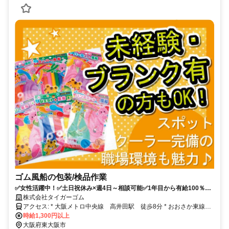
ゴム風船の包装/検品作業
✅女性活躍中！✅土日祝休み×週4日～相談可能✅1年目から有給100％付
与！✅“日本に1社”のオンリーワン企業
株式会社タイガーゴム
アクセス: * 大阪メトロ中央線 高井田駅 徒歩8分 * おおさか東線
高井田中央駅 徒歩10分
時給1,300円以上
大阪府東大阪市