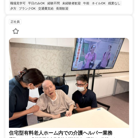
職場見学可
平日のみOK
経験不問
未経験者歓迎
午前
ネイルOK
残業なし
夕方
ブランクOK
交通費支給
長期歓迎
正社員
住宅型有料老人ホーム内での介護ヘルパー業務