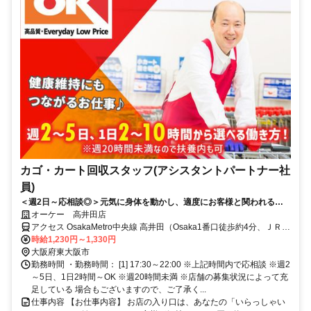
カゴ・カート回収スタッフ(アシスタントパートナー社
員)
＜週2日～応相談◎＞元気に身体を動かし、適度にお客様と関われる、
バランスの良いお仕事！難しい業務はありません！
オーケー 高井田店
アクセス OsakaMetro中央線 高井田（Osaka1番口徒歩約4分、ＪＲお
おさか東線 高井田中央徒歩約5分、OsakaMetro中央線 深江橋エレベ
時給1,230円～1,330円
ータ出入口徒歩約13分 OsakaMetro中央線「高井田駅」より徒歩4分
大阪府東大阪市
JRおおさか東線「高井田中央駅」より徒歩3分
勤務時間 ・勤務時間： [1] 17:30～22:00 ※上記時間内で応相談 ※週2
～5日、1日2時間～OK ※週20時間未満 ※店舗の募集状況によって充
足している 場合もございますので、ご了承く...
仕事内容 【お仕事内容】 お店の入り口は、あなたの「いらっしゃい