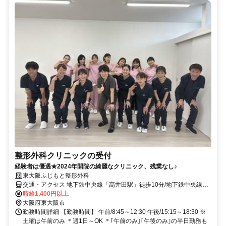
整形外科クリニックの受付
経験者は優遇★2024年開院の綺麗なクリニック、残業なし♪
東大阪ふじもと整形外科
交通・アクセス 地下鉄中央線「高井田駅」徒歩10分/地下鉄中央線
「高井田駅」徒歩10分/近鉄奈良線「河内小阪駅」徒歩18分
時給1,400円以上
大阪府東大阪市
勤務時間詳細 【勤務時間】 午前/8:45～12:30 午後/15:15～18:30 ※
土曜は午前のみ ＊週1日～OK ＊｢午前のみ｣｢午後のみ｣の半日勤務も