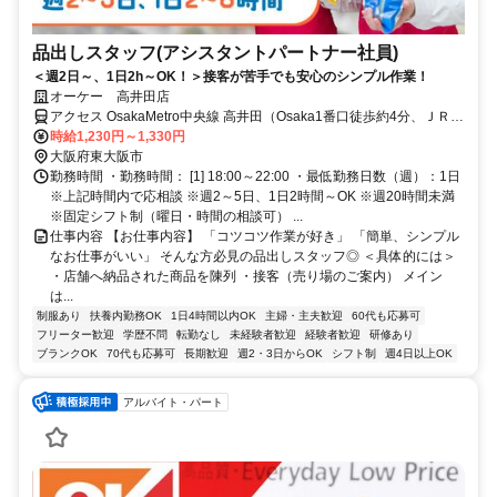
品出しスタッフ(アシスタントパートナー社員)
＜週2日～、1日2h～OK！＞接客が苦手でも安心のシンプル作業！
オーケー 高井田店
アクセス OsakaMetro中央線 高井田（Osaka1番口徒歩約4分、ＪＲお
おさか東線 高井田中央徒歩約5分、OsakaMetro中央線 深江橋エレベ
時給1,230円～1,330円
ータ出入口徒歩約13分 OsakaMetro中央線「高井田駅」より徒歩4分
大阪府東大阪市
JRおおさか東線「高井田中央駅」より徒歩3分
勤務時間 ・勤務時間： [1] 18:00～22:00 ・最低勤務日数（週）：1日
※上記時間内で応相談 ※週2～5日、1日2時間～OK ※週20時間未満
※固定シフト制（曜日・時間の相談可） ...
仕事内容 【お仕事内容】 「コツコツ作業が好き」 「簡単、シンプル
なお仕事がいい」 そんな方必見の品出しスタッフ◎ ＜具体的には＞
・店舗へ納品された商品を陳列 ・接客（売り場のご案内） メイン
は...
制服あり
扶養内勤務OK
1日4時間以内OK
主婦・主夫歓迎
60代も応募可
フリーター歓迎
学歴不問
転勤なし
未経験者歓迎
経験者歓迎
研修あり
ブランクOK
70代も応募可
長期歓迎
週2・3日からOK
シフト制
週4日以上OK
アルバイト・パート