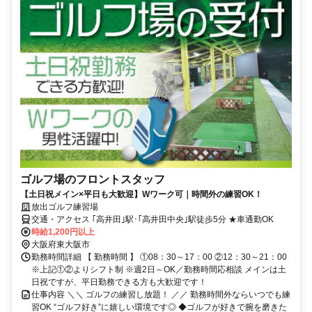
ゴルフ場のフロントスタッフ
【土日祝メイン×平日も大歓迎】Wワーク可｜時間外の練習OK！
放出ゴルフ練習場
交通・アクセス ｢高井田｣駅･｢高井田中央｣駅徒歩5分 ★車通勤OK
時給1,200円以上
大阪府東大阪市
勤務時間詳細 【 勤務時間 】 ①08：30～17：00 ②12：30～21：00
※上記①②よりシフト制 ※週2日～OK／勤務時間応相談 メインは土
日祝ですが、平日勤務できる方も大歓迎です！
仕事内容 ＼＼ ゴルフの練習し放題！ ／／ 勤務時間外ならいつでも練
習OK “ゴルフ好き”に嬉しい環境です◎ ◆ゴルフが好きで腕を磨きた