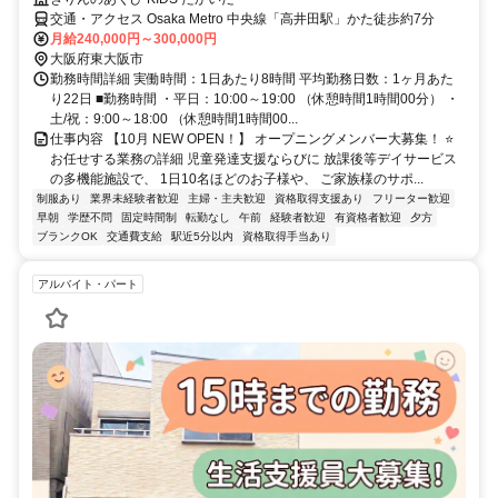
交通・アクセス Osaka Metro 中央線「高井田駅」かた徒歩約7分
月給240,000円～300,000円
大阪府東大阪市
勤務時間詳細 実働時間：1日あたり8時間 平均勤務日数：1ヶ月あた
り22日 ■勤務時間 ・平日：10:00～19:00 （休憩時間1時間00分） ・
土/祝：9:00～18:00 （休憩時間1時間00...
仕事内容 【10月 NEW OPEN！】 オープニングメンバー大募集！ ⭐
お任せする業務の詳細 児童発達支援ならびに 放課後等デイサービス
の多機能施設で、 1日10名ほどのお子様や、 ご家族様のサポ...
制服あり
業界未経験者歓迎
主婦・主夫歓迎
資格取得支援あり
フリーター歓迎
早朝
学歴不問
固定時間制
転勤なし
午前
経験者歓迎
有資格者歓迎
夕方
ブランクOK
交通費支給
駅近5分以内
資格取得手当あり
アルバイト・パート