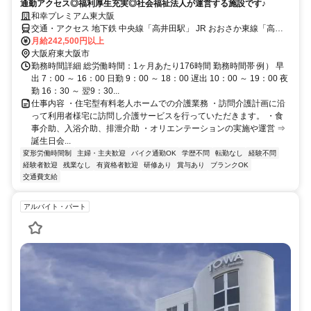
通勤アクセス◎福利厚生充実◎社会福祉法人が運営する施設です♪
和幸プレミアム東大阪
交通・アクセス 地下鉄 中央線「高井田駅」 JR おおさか東線「高井
田中央駅」より徒歩約6～7分
月給242,500円以上
大阪府東大阪市
勤務時間詳細 総労働時間：1ヶ月あたり176時間 勤務時間帯 例） 早
出 7：00 ～ 16：00 日勤 9：00 ～ 18：00 遅出 10：00 ～ 19：00 夜
勤 16：30 ～ 翌9：30...
仕事内容 ・住宅型有料老人ホームでの介護業務 ・訪問介護計画に沿
って利用者様宅に訪問し介護サービスを行っていただきます。 ・食
事介助、入浴介助、排泄介助 ・オリエンテーションの実施や運営 ⇒
誕生日会...
変形労働時間制
主婦・主夫歓迎
バイク通勤OK
学歴不問
転勤なし
経験不問
経験者歓迎
残業なし
有資格者歓迎
研修あり
賞与あり
ブランクOK
交通費支給
アルバイト・パート