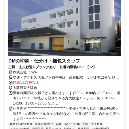
DMの印刷・仕分け・梱包スタッフ
主婦・主夫歓迎✨ブランクあり・扶養内勤務OK！【12】
株式会社TOWA
交通・アクセス 大阪メトロ中央線「高井田駅」より徒歩12分/近鉄奈
良線「布施駅」より徒歩20分
時給1,177円以上
大阪府東大阪市
勤務時間詳細 ＼以下から選べます／ [1]9:00～18:00内 ✅1日4h～、週
3日～OK！ ✅午後から勤務できる方大歓迎！ ＜シフト例＞ 9:30～
14:30、13:00～17:00 など ...
仕事内容 ************************** ✨主婦・主夫大歓迎！未経験OK✨
週3日～の勤務やフルタイム勤務など ご自身の私生活に合わせて選べ
ます◎ ***************...
業界未経験者歓迎
扶養内勤務OK
副業・WワークOK
主婦・主夫歓迎
フリーター歓迎
学歴不問
平日のみOK
転勤なし
経験不問
未経験者歓迎