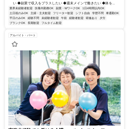
い ◆副業で収入をプラスしたい ◆週末メインで働きたい ◆体を...
業界未経験者歓迎
扶養内勤務OK
副業・WワークOK
1日4時間以内OK
土日祝のみOK
主婦・主夫歓迎
フリーター歓迎
シフト自由
学歴不問
車通勤OK
平日のみOK
経験不問
未経験者歓迎
午前
経験者歓迎
研修あり
夕方
ブランクOK
長期歓迎
フルタイム歓迎
アルバイト・パート