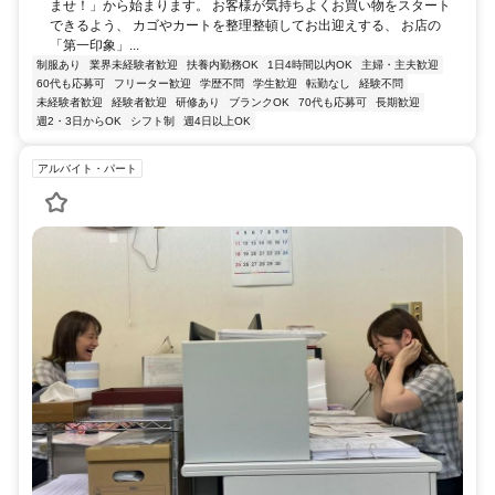
ませ！」から始まります。 お客様が気持ちよくお買い物をスタート
できるよう、 カゴやカートを整理整頓してお出迎えする、 お店の
「第一印象」...
制服あり
業界未経験者歓迎
扶養内勤務OK
1日4時間以内OK
主婦・主夫歓迎
60代も応募可
フリーター歓迎
学歴不問
学生歓迎
転勤なし
経験不問
未経験者歓迎
経験者歓迎
研修あり
ブランクOK
70代も応募可
長期歓迎
週2・3日からOK
シフト制
週4日以上OK
アルバイト・パート