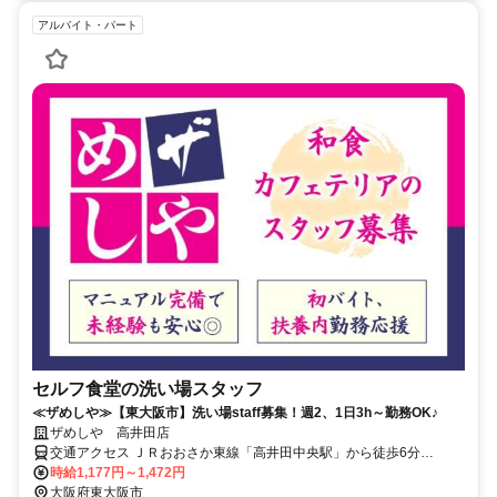
アルバイト・パート
セルフ食堂の洗い場スタッフ
≪ザめしや≫【東大阪市】洗い場staff募集！週2、1日3h～勤務OK♪
ザめしや 高井田店
交通アクセス ＪＲおおさか東線「高井田中央駅」から徒歩6分
OsakaMetro中央線「高井田駅」から徒歩6分 ＪＲおおさか東線「放
時給1,177円～1,472円
出駅」から車5分
大阪府東大阪市