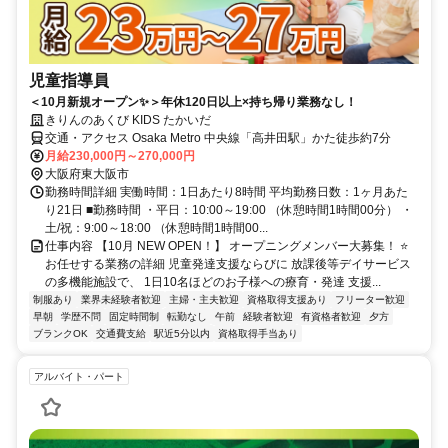
児童指導員
＜10月新規オープン✨＞年休120日以上×持ち帰り業務なし！
きりんのあくび KIDS たかいだ
交通・アクセス Osaka Metro 中央線「高井田駅」かた徒歩約7分
月給230,000円～270,000円
大阪府東大阪市
勤務時間詳細 実働時間：1日あたり8時間 平均勤務日数：1ヶ月あた
り21日 ■勤務時間 ・平日：10:00～19:00 （休憩時間1時間00分） ・
土/祝：9:00～18:00 （休憩時間1時間00...
仕事内容 【10月 NEW OPEN！】 オープニングメンバー大募集！ ⭐
お任せする業務の詳細 児童発達支援ならびに 放課後等デイサービス
の多機能施設で、 1日10名ほどのお子様への療育・発達 支援...
制服あり
業界未経験者歓迎
主婦・主夫歓迎
資格取得支援あり
フリーター歓迎
早朝
学歴不問
固定時間制
転勤なし
午前
経験者歓迎
有資格者歓迎
夕方
ブランクOK
交通費支給
駅近5分以内
資格取得手当あり
アルバイト・パート