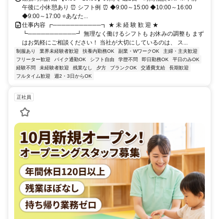
午後に小休憩あり ⏰ シフト例 ⏰ ◆9:00～15:00 ◆10:00～16:00
◆9:00～17:00 ⭐あなた...
仕事内容 ┏───────────┓ ★ 未 経 験 歓 迎 ★
┗───────────┛ 無理なく働けるシフトも お休みの調整も まず
はお気軽にご相談ください！ 当社が大切にしているのは、 ス...
制服あり
業界未経験者歓迎
扶養内勤務OK
副業・WワークOK
主婦・主夫歓迎
フリーター歓迎
バイク通勤OK
シフト自由
学歴不問
即日勤務OK
平日のみOK
経験不問
未経験者歓迎
残業なし
夕方
ブランクOK
交通費支給
長期歓迎
フルタイム歓迎
週2・3日からOK
正社員