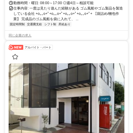
勤務時間・曜日: 08:00～17:00 ◎週4日～相談可能
仕事内容: 一度は見たり遊んだ経験がある ゴム風船やゴム製品を製造
している会社 +o｡｡o+ﾟ+o｡｡o+ﾟ+o｡｡o+ﾟ+o｡｡o+ﾟ+ 【袋詰め/梱包作
業】 完成品のゴム風船を袋に入れて、 ...
固定時間制
交通費支給
シフト制
昇給あり
同じ企業の求人
アルバイト・パート