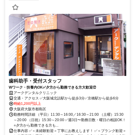
歯科助手・受付スタッフ
Wワーク・扶養内OK✅夕方から勤務できる方大歓迎⏰
アークデンタルクリニック
交通・アクセス ✅大阪城北詰駅から徒歩3分✅京橋駅から徒歩6分
時給1,200円以上
大阪府大阪市都島区
勤務時間詳細 （平日）11:30～16:00／16:30～21:00 （土曜）15:30
～20:00 （日祝）15:30～20:00 ✅週3日〜勤務日数・曜日の相談OK！
⭐夕方から勤務できる方も...
仕事内容 ✅＜未経験歓迎＞丁寧にお教えします！ ✅＜ブランク歓迎＞