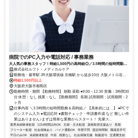
病院でのPC入力や電話対応 / 事務業務
大人気の事務スタッフ！時給1,500円の高時給◎／3.5時間の短時間勤務
／未経験・無資格OK
株式会社ルフト・メディカルケア
勤務地・最寄駅 JR大阪環状線 京橋駅 から徒歩10分 大阪メトロ谷町
線 都島駅 から徒歩10分 ☆バイク・自転車通勤可
時給1,500円以上
大阪府大阪市都島区
勤務時間・期間 【勤務時間】 朝勤 昼勤 ●9:00～12:30 実働：3時間30
分 休憩：なし 残業：なし 【勤務期間】 長期 試用期間：試用期間：2
ヶ月
仕事内容 ＼3.5時間の短時間勤務＆高時給／ 【具体的には…】 ●PCで
のシステム入力 ●電話応対 ●書類チェック・申請書作成 など 難しい作
業はありません♪まずは簡単な業務からスタート！ 先輩ス...
業界未経験者歓迎
1日4時間以内OK
主婦・主夫歓迎
資格取得支援あり
長期
フリーター歓迎
社会保険あり
バイク通勤OK
学歴不問
固定時間制
職場見学可
平日のみOK
未経験者歓迎
午前
残業なし
社会保険完備
制服貸与
交通費支給