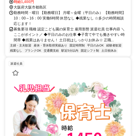
時給1,400円
大阪府大阪市都島区
勤務時間・曜日 【勤務曜日】 月曜～金曜（平日のみ） 【勤務時間】
10：00～16：00 実働6時間 休憩なし ◆残業なし ☆多少の時間相談
応じます！
募集要項 職種 認定こども園の保育士 雇用形態 派遣社員 仕事内容 ＼
ここがポイント／ ◆平日のみのお仕事 ◆子育て中でも働きやすい時
間帯 ◆残業はありません！ 土日祝はしっかりお休み☆ 正職...
主婦・主夫歓迎
産休・育休取得実績あり
固定時間制
平日のみOK
経験者歓迎
残業なし
ブランクOK
交通費支給
駅近5分以内
固定シフト制
土日祝休み
派遣社員