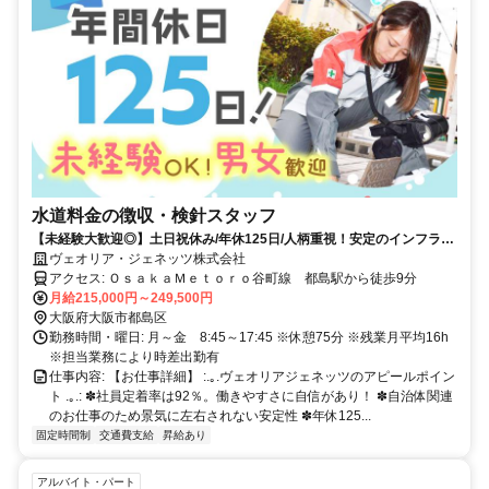
水道料金の徴収・検針スタッフ
【未経験大歓迎◎】土日祝休み/年休125日/人柄重視！安定のインフラ事
業で新職種にチャレンジ！
ヴェオリア・ジェネッツ株式会社
アクセス: ＯｓａｋａＭｅｔｏｒｏ谷町線 都島駅から徒歩9分
月給215,000円～249,500円
大阪府大阪市都島区
勤務時間・曜日: 月～金 8:45～17:45 ※休憩75分 ※残業月平均16h
※担当業務により時差出勤有
仕事内容: 【お仕事詳細】 :.｡.ヴェオリアジェネッツのアピールポイン
ト .｡.: ✽社員定着率は92％。働きやすさに自信があり！ ✽自治体関連
のお仕事のため景気に左右されない安定性 ✽年休125...
固定時間制
交通費支給
昇給あり
アルバイト・パート