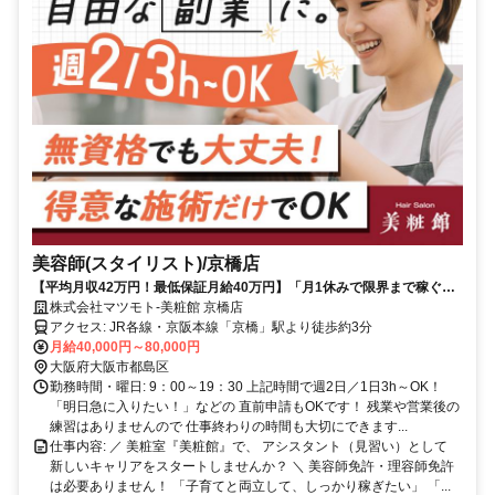
美容師(スタイリスト)/京橋店
【平均月収42万円！最低保証月給40万円】「月1休みで限界まで稼ぐ」
も「長期休暇」も自由自在♪ 希望通りの働き方が叶います！
株式会社マツモト-美粧館 京橋店
アクセス: JR各線・京阪本線「京橋」駅より徒歩約3分
月給40,000円～80,000円
大阪府大阪市都島区
勤務時間・曜日: 9：00～19：30 上記時間で週2日／1日3h～OK！
「明日急に入りたい！」などの 直前申請もOKです！ 残業や営業後の
練習はありませんので 仕事終わりの時間も大切にできます...
仕事内容: ／ 美粧室『美粧館』で、 アシスタント（見習い）として
新しいキャリアをスタートしませんか？ ＼ 美容師免許・理容師免許
は必要ありません！ 「子育てと両立して、しっかり稼ぎたい」 「...