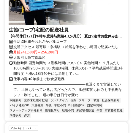
生協(コープ)宅配の配送社員
【年間休日121日✨️昨年度賞与実績4.3か月分】 夏は9連休お盆休みあ
り！9時半勤務開始！残業なし！
生活協同組合おおさかパルコープ
交通アクセス 最寄駅：京橋駅 ＜転居を伴わない範囲で配属いたしま
す＞ 大阪市都島区や生野区、西区など／JR・京阪線「京橋駅」より
月給241,500円～256,200円
徒歩6分
大阪府大阪市都島区
勤務時間 固定時間制 ＜勤務時間について＞ 実働時間： １月あたり
160.0時間 9:30～18:30(実働8時間、休憩60分) ＊平均残業時間週1時
間程度 ＊概ね18時40分には退勤してい...
仕事内容 ■2年前まで飲食店勤務
―――――――――――――――――――― 夜遅くまで営業してい
て、 土日もやっているお店だったので、 勤務時間も休みも不規則な
シフト制でした。 週の半分は日付が変わ...
制服あり
業界未経験者歓迎
ランチタイム
長期
フリーター歓迎
社会保険あり
バイク通勤OK
大量募集
午後
学歴不問
即日勤務OK
固定時間制
スタートアップ研修あり
職場見学可
経験不問
未経験者歓迎
午前
有資格者歓迎
研修あり
夕方
アルバイト・パート