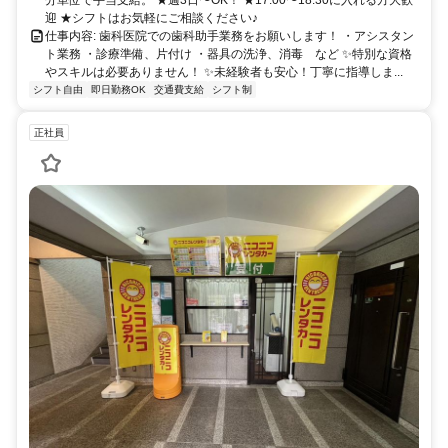
分単位で手当支給。 ★週3日〜OK！ ★17:00〜18:30に入れる方大歓
迎 ★シフトはお気軽にご相談ください♪
仕事内容: 歯科医院での歯科助手業務をお願いします！ ・アシスタン
ト業務 ・診療準備、片付け ・器具の洗浄、消毒 など ✨特別な資格
やスキルは必要ありません！ ✨未経験者も安心！丁寧に指導しま...
シフト自由
即日勤務OK
交通費支給
シフト制
正社員