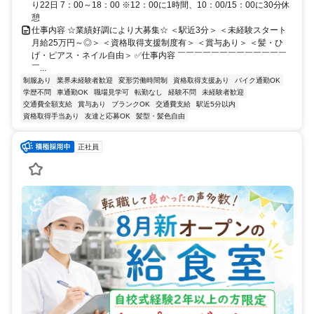
り22日 7：00～18：00 ※12：00に1時間、10：00/15：00に30分休
憩
仕事内容 ☆業績好調により大募集☆ ＜駅近3分＞ ＜未経験スタート
月給25万円～◎＞ ＜資格取得支援制度有＞ ＜賞与あり＞ ＜髪・ひ
げ・ピアス・ネイル自由＞ ✅仕事内容 ￣￣￣￣￣￣￣￣￣￣￣￣￣
￣...
制服あり
業界未経験者歓迎
変形労働時間制
資格取得支援あり
バイク通勤OK
学歴不問
車通勤OK
職場見学可
転勤なし
経験不問
未経験者歓迎
交通費全額支給
賞与あり
ブランクOK
交通費支給
駅近5分以内
資格取得手当あり
友達と応募OK
髪型・髪色自由
正社員