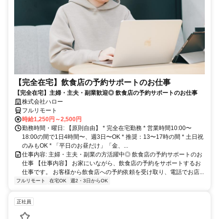
【完全在宅】飲食店の予約サポートのお仕事
【完全在宅】主婦・主夫・副業歓迎◎ 飲食店の予約サポートのお仕事
株式会社ハロー
フルリモート
時給1,250円～2,500円
勤務時間・曜日: 【原則自由】 * 完全在宅勤務 * 営業時間10:00〜
18:00の間で1日4時間〜、週3日〜OK * 推奨：13〜17時の間 * 土日祝
のみもOK * 「平日のお昼だけ」「金、...
仕事内容: 主婦・主夫・副業の方活躍中◎ 飲食店の予約サポートのお
仕事 【仕事内容】 お家にいながら、飲食店の予約をサポートするお
仕事です。 お客様から飲食店への予約依頼を受け取り、電話でお店...
フルリモート
在宅OK
週2・3日からOK
正社員