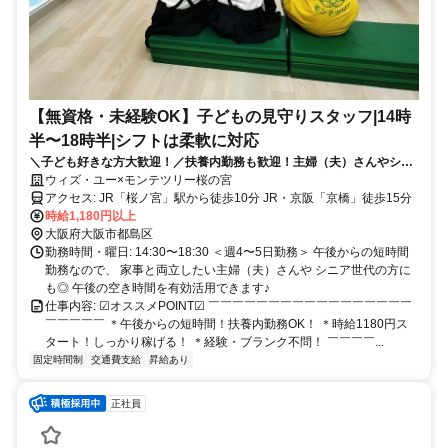
【無資格・未経験OK】子どもの見守りスタッフ|14時
半〜18時半|シフトは柔軟に対応
＼子ども好きな方大歓迎！／扶養内勤務も歓迎！主婦（夫）さんやシニ
ア世代の方も活躍中！午後の空き時間を有効活用しませんか？
ウィズ・ユー×モンテツリー桜の宮
アクセス: JR「桜ノ宮」駅から徒歩10分 JR・京阪「京橋」徒歩15分
時給1,180円以上
大阪府大阪市都島区
勤務時間・曜日: 14:30〜18:30 ＜週4〜5日勤務＞ 午後からの短時間
勤務なので、 家事と両立したい主婦（夫）さんや シニア世代の方に
も◎ 午後の空き時間を有効活用できます♪
仕事内容: ☑オススメPOINT☑ ￣￣￣￣￣￣￣￣￣￣￣￣￣￣￣￣￣
￣￣￣￣￣ ＊午後からの短時間！扶養内勤務OK！ ＊時給1180円ス
タート！しっかり稼げる！ ＊経験・ブランク不問！ ￣￣￣￣...
固定時間制
交通費支給
昇給あり
正社員