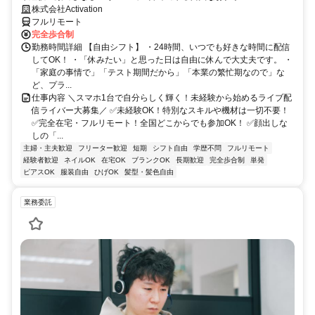
株式会社Activation
フルリモート
完全歩合制
勤務時間詳細 【自由シフト】 ・24時間、いつでも好きな時間に配信
してOK！ ・「休みたい」と思った日は自由に休んで大丈夫です。 ・
「家庭の事情で」「テスト期間だから」「本業の繁忙期なので」な
ど、プラ...
仕事内容 ＼スマホ1台で自分らしく輝く！未経験から始めるライブ配
信ライバー大募集／ ✅未経験OK！特別なスキルや機材は一切不要！
✅完全在宅・フルリモート！全国どこからでも参加OK！ ✅顔出しな
しの「...
主婦・主夫歓迎
フリーター歓迎
短期
シフト自由
学歴不問
フルリモート
経験者歓迎
ネイルOK
在宅OK
ブランクOK
長期歓迎
完全歩合制
単発
ピアスOK
服装自由
ひげOK
髪型・髪色自由
業務委託