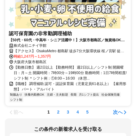
認可保育園の非常勤調理補助
【50代・60代・中高年・シニア活躍中！】大阪市都島区／無資格OK／
扶養内勤務OK／定員90名
株式会社ニチイ学館
【アクセス】 OsakaMetro 都島駅 徒歩7分大阪環状線 桜ノ宮駅 徒歩7
分 ■住 所 大阪府 大阪市都島区 都島南通1丁目22番11号 ■アクセス
時給1,247円～1,357円
OsakaMetro 都島駅 徒歩7分大阪環状線 桜ノ宮駅 徒歩7分
大阪府大阪市都島区
【勤務日数】 週2日以上 【勤務時間】 週2日以上／シフト制 開園曜
日：月～土 開園時間：7時00分～19時00分 勤務時間：1日7時間程度/
シフト制 ＊シフト例：①8:00～16:00 （休憩...
【職種】 調理補助 認可・認証保育園（児童定員61名以上） 【雇用形
態】 パート・アルバイト
制服あり
扶養内勤務OK
主婦・主夫歓迎
長期
月1シフト提出
社会保険完備
シフト制
前へ
次へ
1
2
3
4
5
この条件の新着求人を受け取る