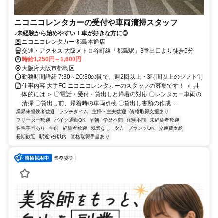
ニコニコレンタカーの受付や車両清掃スタッフ
♪未経験から始めやすい！車が好きな方に◎
ニコニコレンタカー 都島本通店
交通・アクセス 大阪メトロ谷町線「都島駅」3番出口より徒歩5分
時給1,250円～1,600円
大阪府大阪市都島区
勤務時間詳細 7:30～20:30の間で、週2回以上・3時間以上のシフト制
仕事内容 大手FC ニコニコレンタカーのスタッフの募集です！ ＜ 具
体的には ＞ 〇電話・受付・貸出しと帰着の対応 〇レンタカー車両の
清掃 〇貸出し前、帰着時の車両点検 〇貸出し書類の作成 ...
業界未経験者歓迎
ランチタイム
主婦・主夫歓迎
資格取得支援あり
フリーター歓迎
バイク通勤OK
早朝
学歴不問
経験不問
未経験者歓迎
住宅手当あり
午前
経験者歓迎
残業なし
夕方
ブランクOK
交通費支給
長期歓迎
駅近5分以内
資格取得手当あり
業務委託