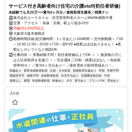
サービス付き高齢者向け住宅の介護staff(初任者研修)
未経験でも月25万〜×賞与4ヶ月分／資格取得支援有／残業ナシ
株式会社エースタイル 住宅型有料老人ホームWellife都島中通
交通・アクセス ・各線「京橋」駅より徒歩10分
月給251,000円以上
大阪府大阪市都島区
勤務時間詳細 総労働時間：1ヶ月あたり160時間 ＜交代制勤務＞ 7:00
～16:00 11:00～20:00 17:00～翌9:00 ●残業はほぼありません！ ●夜
勤なしのシフトなど相談OK
仕事内容 ＜ 実務経験不問！初任者研修以上でOK ＞ ＜ 無資格の方に
は入社前取得を支援◎ ＞ ✅完全週休二日制・残業ほぼなし ✅有給取
得率90％！ ✅賞与4ヶ月分あり！ ✅産休育休の取得実績あり！...
制服あり
業界未経験者歓迎
主婦・主夫歓迎
資格取得支援あり
早朝
学歴不問
職場見学可
経験不問
未経験者歓迎
住宅手当あり
交通費全額支給
午前
残業なし
夜間
有資格者歓迎
研修あり
夕方
賞与あり
ブランクOK
育休あり
正社員