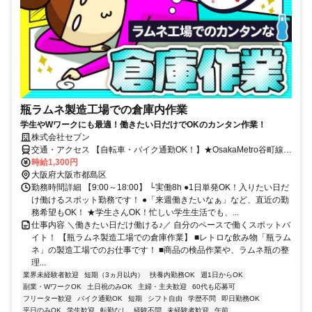
瓶ラムネ製造工場での倉庫内作業
学生やWワークにも最適！働きたい日だけでOKのカンタン作業！
株式会社セブン
交通・アクセス 【自転車・バイク通勤OK！】★OsakaMetro谷町線
「都島」駅～徒歩2分！
時給1,300円
大阪府大阪市都島区
勤務時間詳細 【9:00～18:00】 └実働8h ●1日単発OK！入りたい日だ
け働けるスポット勤務です！ ●「来週働きたいなぁ」など、直近の勤
務希望もOK！ ★学生さんOK！忙しい学生生活でも、...
仕事内容 ＼働きたい日だけ働ける♪／ 自分のペースで働くスポットバ
イト！ 【瓶ラムネ製造工場での倉庫作業】 ■レトロな飲み物「瓶ラム
ネ」の製造工場でのお仕事です！ ■商品の検品作業や、ラムネ瓶の整
理...
業界未経験者歓迎
短期（3ヵ月以内）
扶養内勤務OK
週1日からOK
副業・WワークOK
土日祝のみOK
主婦・主夫歓迎
60代も応募可
フリーター歓迎
バイク通勤OK
短期
シフト自由
学歴不問
即日勤務OK
平日のみOK
学生歓迎
転勤なし
経験不問
未経験者歓迎
午前