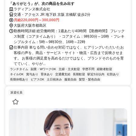
「ありがとう」が、次の商品を生み出す
ラディアンヌ株式会社
交通・アクセス JR 地下鉄 京阪 京橋駅 徒歩2分
月給220,000円～300,000円
大阪府大阪市都島区
勤務時間詳細 総労働時間：1週あたり40時間 【勤務時間】 フレック
ス制度（コアタイムあり） ・コアタイム：9時30分～16時 ・フレキ
シブルタイム：5時～9時30分、16時～22時
仕事内容 単なる問い合わせ対応ではなく、ヒアリングいただいたお
客様の声を、商品・サービス・サイト・物流・広告まで反映させま
す。 お客様の満足度を高めるだけではなく、ブランドそのものを育
てていく、やりが...
ランチタイム
副業・WワークOK
主婦・主夫歓迎
学歴不問
経験者歓迎
ネイルOK
賞与あり
育休あり
交通費支給
長期歓迎
駅近5分以内
社割あり
長期休暇あり
ピアスOK
土日祝休み
服装自由
髪型・髪色自由
派遣社員