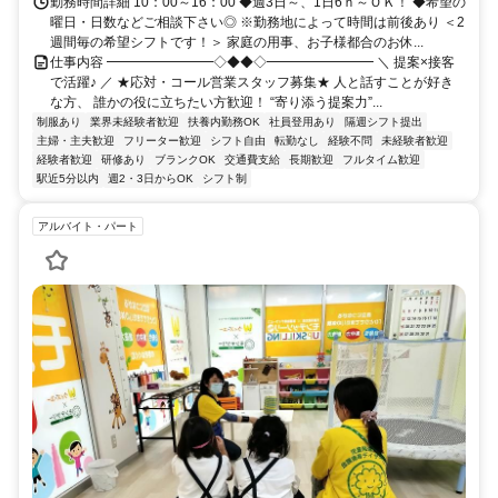
勤務時間詳細 10：00～16：00 ◆週3日～、1日6ｈ～ＯＫ！ ◆希望の
曜日・日数などご相談下さい◎ ※勤務地によって時間は前後あり ＜2
週間毎の希望シフトです！＞ 家庭の用事、お子様都合のお休...
仕事内容 ━━━━━━━━◇◆◆◇━━━━━━━━ ＼ 提案×接客
で活躍♪ ／ ★応対・コール営業スタッフ募集★ 人と話すことが好き
な方、 誰かの役に立ちたい方歓迎！ “寄り添う提案力”...
制服あり
業界未経験者歓迎
扶養内勤務OK
社員登用あり
隔週シフト提出
主婦・主夫歓迎
フリーター歓迎
シフト自由
転勤なし
経験不問
未経験者歓迎
経験者歓迎
研修あり
ブランクOK
交通費支給
長期歓迎
フルタイム歓迎
駅近5分以内
週2・3日からOK
シフト制
アルバイト・パート