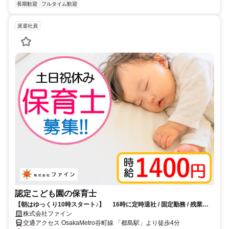
長期歓迎
フルタイム歓迎
派遣社員
認定こども園の保育士
【朝はゆっくり10時スタート♪】 16時に定時退社 / 固定勤務 / 残業な
し☆
株式会社ファイン
交通アクセス OsakaMetro谷町線 「都島駅」より徒歩4分