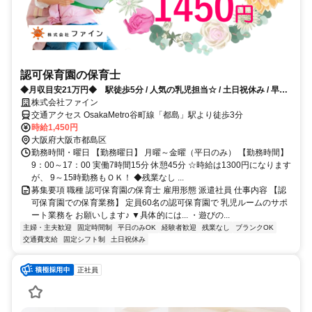
認可保育園の保育士
◆月収目安21万円◆ 駅徒歩5分 / 人気の乳児担当☆ / 土日祝休み / 早番
遅番なし！
株式会社ファイン
交通アクセス OsakaMetro谷町線「都島」駅より徒歩3分
時給1,450円
大阪府大阪市都島区
勤務時間・曜日 【勤務曜日】 月曜～金曜（平日のみ） 【勤務時間】
9：00～17：00 実働7時間15分 休憩45分 ☆時給は1300円になります
が、 9～15時勤務もＯＫ！ ◆残業なし ...
募集要項 職種 認可保育園の保育士 雇用形態 派遣社員 仕事内容 【認
可保育園での保育業務】 定員60名の認可保育園で 乳児ルームのサポ
ート業務を お願いします♪ ▼具体的には... ・遊びの...
主婦・主夫歓迎
固定時間制
平日のみOK
経験者歓迎
残業なし
ブランクOK
交通費支給
固定シフト制
土日祝休み
正社員