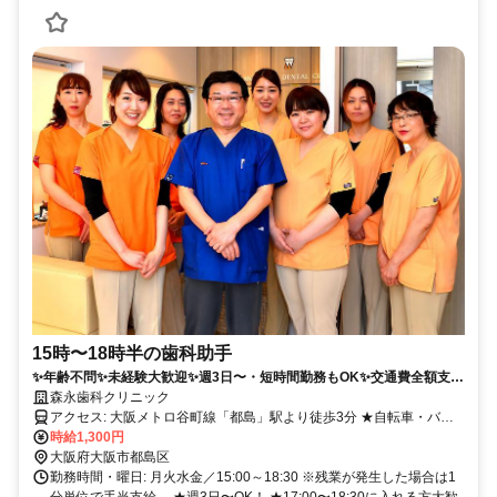
15時〜18時半の歯科助手
✨年齢不問✨未経験大歓迎✨週3日〜・短時間勤務もOK✨交通費全額支給
✨学生・主婦（夫）大歓迎
森永歯科クリニック
アクセス: 大阪メトロ谷町線「都島」駅より徒歩3分 ★自転車・バイ
ク通勤OK
時給1,300円
大阪府大阪市都島区
勤務時間・曜日: 月火水金／15:00～18:30 ※残業が発生した場合は1