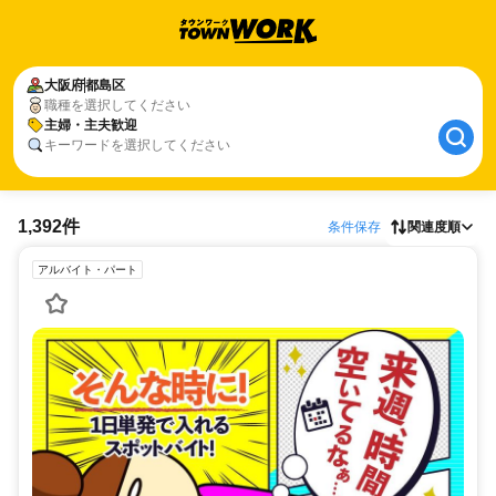
大阪府
都島区
職種を選択してください
主婦・主夫歓迎
キーワードを選択してください
1,392件
条件保存
関連度順
アルバイト・パート