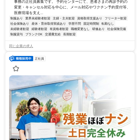
事務の正社員募集です。 予約センターにて、患者さまの再診予約の
変更・キャンセル対応を中心に、メール対応やワクチン予約受付等、
医療現場を支え...
制服あり
業界未経験者歓迎
主婦・主夫歓迎
資格取得支援あり
フリーター歓迎
社会保険あり
産休・育休取得実績あり
学歴不問
固定時間制
転勤なし
未経験者歓迎
経験者歓迎
有資格者歓迎
職種変更なし
研修あり
社会保険完備
制服貸与
ブランクOK
交通費支給
長期歓迎
同じ企業の求人
正社員