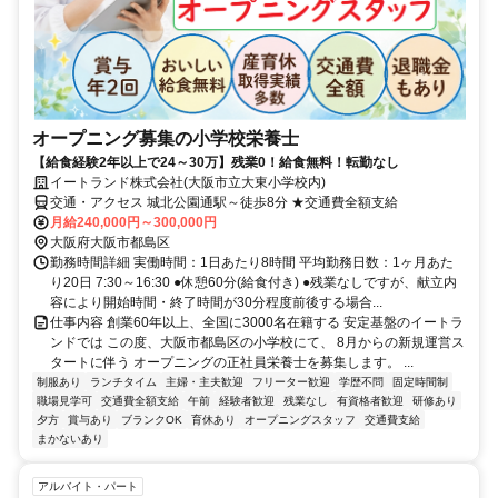
オープニング募集の小学校栄養士
【給食経験2年以上で24～30万】残業0！給食無料！転勤なし
イートランド株式会社(大阪市立大東小学校内)
交通・アクセス 城北公園通駅～徒歩8分 ★交通費全額支給
月給240,000円～300,000円
大阪府大阪市都島区
勤務時間詳細 実働時間：1日あたり8時間 平均勤務日数：1ヶ月あた
り20日 7:30～16:30 ●休憩60分(給食付き) ●残業なしですが、献立内
容により開始時間・終了時間が30分程度前後する場合...
仕事内容 創業60年以上、全国に3000名在籍する 安定基盤のイートラ
ンドでは この度、大阪市都島区の小学校にて、 8月からの新規運営ス
タートに伴う オープニングの正社員栄養士を募集します。 ...
制服あり
ランチタイム
主婦・主夫歓迎
フリーター歓迎
学歴不問
固定時間制
職場見学可
交通費全額支給
午前
経験者歓迎
残業なし
有資格者歓迎
研修あり
夕方
賞与あり
ブランクOK
育休あり
オープニングスタッフ
交通費支給
まかないあり
アルバイト・パート