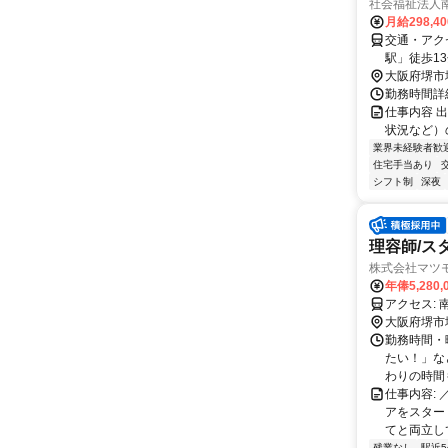
社会福祉法人
月給298,4
交通・アク
駅」徒歩1
大阪府堺市
勤務時間詳細
仕事内容 
状況など）
業界未経験者歓
住宅手当あり
シフト制
深夜
理容師/ス
株式会社マツモ
年俸5,280
ア
大阪府堺市
勤務時間・曜
たい！」な
わりの時間も
仕事内容:
アをスター
てと両立して
残業なし
駅近