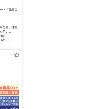
0分・「花田口
・水分量、排泄
い...
者歓迎
手当あり