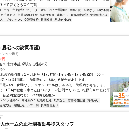
りで子育てとも両立可能...
迎
主婦・主夫歓迎
フリーター歓迎
バイク通勤OK
学歴不問
転勤なし
経験不問
住宅手当あり
交通費全額支給
経験者歓迎
残業なし
有資格者歓迎
食費補助あり
あり
ブランクOK
交通費支給
長期歓迎
駅近5分以内
(居宅への訪問看護)
ーション延寿
00円
セス 南海本線 堺駅から徒歩8分
堺区
 総労働時間：1ヶ月あたり176時間 (1)8：45～17：45 (2)9：00～
 ※始業・終業時間は、 訪問先により異なる場合があります。
✅日勤のみ。夜勤なし。 ✅オンコールは、基本的に管理者がもちます。
は、1日6件程度（車またはバイク） ✅訪問エリアは、松原市を中心に平
新金岡近辺など） ✅精神科経験が...
バイク通勤OK
車通勤OK
経験者歓迎
残業なし
有資格者歓迎
賞与あり
通費支給
長期歓迎
シフト制
長期休暇あり
員
老人ホームの正社員夜勤専従スタッフ