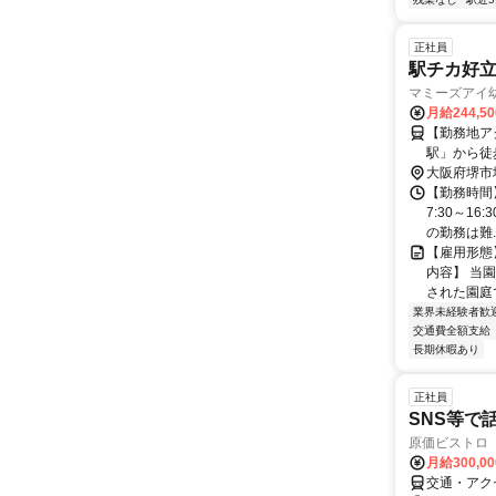
正社員
駅チカ好
マミーズアイ
月給244,5
【勤務地ア
大阪府堺市
【勤務時間】
7:30～16
の勤務は難..
【雇用形態
内容】 当
された園庭
業界未経験者歓
交通費全額支給
長期休暇あり
正社員
SNS等で
原価ビストロ
月給300,0
交通・アク