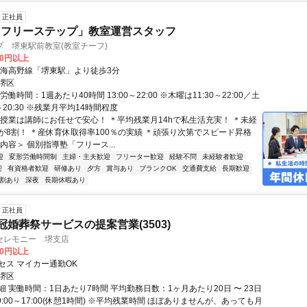
正社員
「フリーステップ」教室運営スタッフ
 堺東駅前教室(教室チーフ)
00円以上
南海高野線「堺東駅」より徒歩3分
堺区
働時間：1週あたり40時間 13:00～22:00 ※木曜は11:30～22:00／土
0～20:30 ※残業月平均14時間程度
＊授業は講師にお任せで安心！ ＊平均残業月14hで私生活充実！ ＊未経
が8割！ ＊産休育休取得率100％の実績 ＊頑張り次第でスピード昇格
内容＞ 個別指導塾「フリース...
迎
変形労働時間制
主婦・主夫歓迎
フリーター歓迎
経験不問
未経験者歓迎
迎
有資格者歓迎
研修あり
夕方
賞与あり
ブランクOK
交通費支給
長期歓迎
割あり
深夜
長期休暇あり
正社員
冠婚葬祭サービスの提案営業(3503)
セレモニー 堺支店
00円以上
セス マイカー通勤OK
堺区
 実働時間：1日あたり7時間 平均勤務日数：1ヶ月あたり20日 〜 23日
9:00～17:00(休憩1時間) ※平均残業時間 ほぼありませんが、あっても月