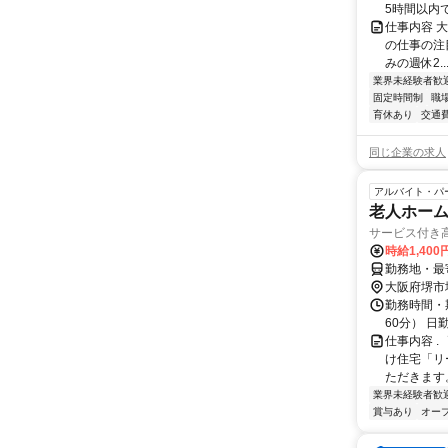
5時間以内です
仕事内容 
の仕事の注目P
みの週休2..
業界未経験者歓
固定時間制
職
育休あり
交通
同じ企業の求人
アルバイト・パ
老人ホー
サービス付き
時給1,400
勤務地・最寄
大阪府堺市
勤務時間・期
60分） 日勤
仕事内容 .
け住宅「リ
ただきます。
業界未経験者歓
賞与あり
オー