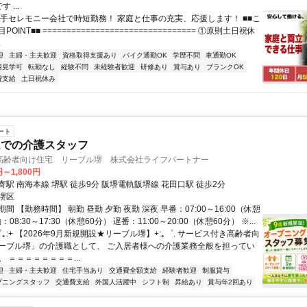
 ...
大手セレモニー会社で時短勤務！ 家庭と仕事の充実、応援します！ ■■こ
OINT■■ ================================ ①原則土日祝休
.
迎
主婦・主夫歓迎
資格取得支援あり
バイク通勤OK
学歴不問
車通勤OK
場見学可
転勤なし
経験不問
未経験者歓迎
研修あり
賞与あり
ブランクOK
費支給
土日祝休み
ート
ムでの介護スタッフ
高齢者向け住宅 リーブル堺 株式会社ライフパートナー
円～1,800円
駅 南海本線 堺駅 徒歩9分 阪堺電軌阪堺線 花田口駅 徒歩2分
堺区
間 【勤務時間】 朝勤 昼勤 夕勤 夜勤 深夜 早番：07:00～16:00（休憩
：08:30～17:30（休憩60分） 遅番：11:00～20:00（休憩60分） ※...
゜｡:+ 【2026年9月新規開設★リーブル堺】+:｡゜. サービス付き高齢者向
ーブル堺」の介護職として、 ご入居者様への介護業務全般を担ってい
 ＝＝＝＝＝＝＝＝...
迎
主婦・主夫歓迎
住宅手当あり
交通費全額支給
経験者歓迎
制服貸与
プニングスタッフ
交通費支給
外国人活躍中
シフト制
昇給あり
賞与年2回あり