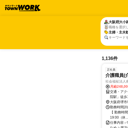
大阪府
大阪府
大小
大小
職種を選択
主婦・主夫
主婦・主夫
キーワード
1,136件
正社員
介護職員(
社会福祉法人
月給248,0
交通・アク
院駅」徒歩
大阪府堺市
勤務時間詳細
【 勤務時間 
19:00（休..
仕事内容 ✅
なめ ✨賞