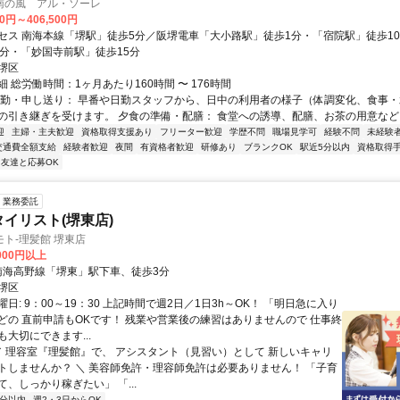
南の風 アル・ソーレ
00円～406,500円
セス 南海本線「堺駅」徒歩5分／阪堺電車「大小路駅」徒歩1分・「宿院駅」徒歩1
3分・「妙国寺前駅」徒歩15分
堺区
 総労働時間：1ヶ月あたり160時間 〜 176時間
出勤・申し送り： 早番や日勤スタッフから、日中の利用者の様子（体調変化、食事
の引き継ぎを受けます。 夕食の準備・配膳： 食堂への誘導、配膳、お茶の用意などを行
迎
主婦・主夫歓迎
資格取得支援あり
フリーター歓迎
学歴不問
職場見学可
経験不問
未経験
交通費全額支給
経験者歓迎
夜間
有資格者歓迎
研修あり
ブランクOK
駅近5分以内
資格取得
友達と応募OK
業務委託
タイリスト(堺東店)
ト-理髪館 堺東店
,000円以上
クセス: 南海高野線「堺東」駅下車、徒歩3分
堺区
日: 9：00～19：30 上記時間で週2日／1日3h～OK！ 「明日急に入り
どの 直前申請もOKです！ 残業や営業後の練習はありませんので 仕事終
大切にできます...
 ／ 理容室『理髪館』で、 アシスタント（見習い）として 新しいキャリ
トしませんか？ ＼ 美容師免許・理容師免許は必要ありません！ 「子育
、しっかり稼ぎたい」 「...
5分以内
週2・3日からOK