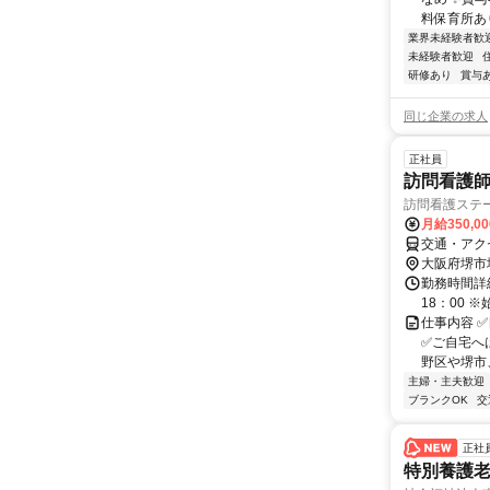
料保育所あ
業界未経験者歓
未経験者歓迎
研修あり
賞与
同じ企業の求人
正社員
訪問看護師
訪問看護ステ
月給350,0
交通・アク
大阪府堺市
勤務時間詳細
18：00
仕事内容 
✅ご自宅へ
野区や堺市、
主婦・主夫歓迎
ブランクOK
交
正社
特別養護