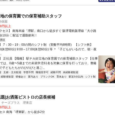
立地の保育園での保育補助スタッフ
幼保園
00円以上
クセス】 南海本線「堺駅」南口から徒歩すぐ 阪堺電軌阪堺線「大小路
駅」から徒歩10分 〇駅近で通勤便利！
堺区
 7：30～19：00の間のシフト制 （実働平均8時間） 【シフト例】
:30(休憩60分) 9:00～17:00(休憩60分) 等 ＊「子どもがいるので、朝・夜
.
】 正社員 【職種】 駅チカ好立地の保育園での保育補助スタッフ 【仕事
園では、0歳〜5歳までの未就学児61名を対象に保育を行っており、整備
で子どもたちがのびのびと過ご...
迎
主婦・主夫歓迎
学歴不問
職場見学可
経験不問
未経験者歓迎
経験者歓迎
研修あり
賞与あり
ブランクOK
育休あり
駅近5分以内
シフト制
話題|お洒落ビストロの店長候補
 チーズプラス 堺東店
00円以上
セス 南海「堺東駅」から徒歩2分