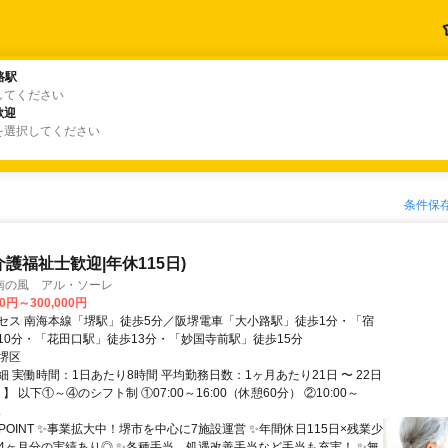
路駅
路駅
してください
歓迎
歓迎
を選択してください
条件保
介護福祉士歓迎|年休115日)
南の風 アル・ソーレ
00円～300,000円
セス 南海本線「堺駅」徒歩5分／阪堺電車「大小路駅」徒歩1分・「宿
10分・「花田口駅」徒歩13分・「妙国寺前駅」徒歩15分
堺区
 実働時間：1日あたり8時間 平均勤務日数：1ヶ月あたり21日 〜 22日
】 以下①～④のシフト制 ①07:00～16:00（休憩60分） ②10:00～
.
POINT ✨事業拡大中！堺市を中心に7施設運営 ✨年間休日115日×残業少
与4ヶ月分の実績あり◎ ✨各種手当、処遇改善手当など手当も充実！ ✨無