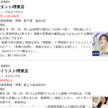
業務委託
タント/堺東店
ト-理髪館 堺東店
0円～100,000円
クセス: 南海高野線「堺東」駅下車、徒歩3分
堺区
日: 9：00～19：30 上記時間で週2日／1日3h～OK！ 「明日急に入り
どの 直前申請もOKです！ 残業や営業後の練習はありませんので 仕事終
大切にできます...
 ／ 創業71年の歴史と実績を誇る『理髪館』で 理容師スタイリストとして
んか？ ＼ 『本業の合間に、資格を活かして副収入を得たい』 『フット
、自分のペースで働きたい』...
業なし
週2・3日からOK
業務委託
イリスト/堺東店
ト-美粧館 堺東
,000円以上
クセス: 南海高野線「堺東」駅より徒歩約3分
堺区
日: 08：30～18：30 ◎上記時間でフルタイム勤務 ◎午前のみ・午後
可能 ※店舗により異なるため、面接時にご相談ください。 ※1ヶ月ごと
制です。 ★基本は...
*.·┈┈┈*.·┈┈┈*.·┈┈┈*.·┈┈┈ ＼休眠美容師さんの復活を応援！／