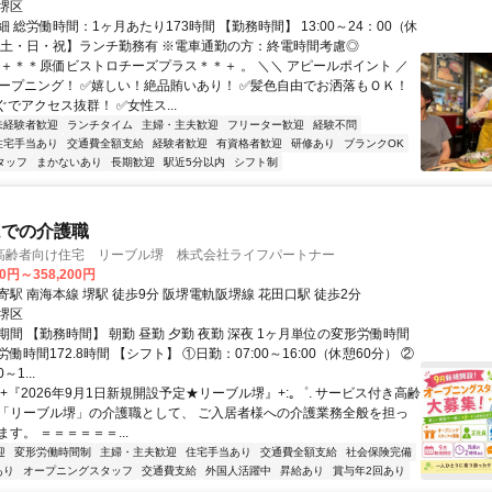
堺区
 総労働時間：1ヶ月あたり173時間 【勤務時間】 13:00～24：00（休
【土・日・祝】ランチ勤務有 ※電車通勤の方：終電時間考慮◎
。＋＊＊原価ビストロチーズプラス＊＊＋ 。 ＼＼ アピールポイント ／
オープニング！ ✅嬉しい！絶品賄いあり！ ✅髪色自由でお洒落もＯＫ！
でアクセス抜群！ ✅女性ス...
未経験者歓迎
ランチタイム
主婦・主夫歓迎
フリーター歓迎
経験不問
住宅手当あり
交通費全額支給
経験者歓迎
有資格者歓迎
研修あり
ブランクOK
タッフ
まかないあり
長期歓迎
駅近5分以内
シフト制
ムでの介護職
高齢者向け住宅 リーブル堺 株式会社ライフパートナー
00円～358,200円
駅 南海本線 堺駅 徒歩9分 阪堺電軌阪堺線 花田口駅 徒歩2分
堺区
間 【勤務時間】 朝勤 昼勤 夕勤 夜勤 深夜 1ヶ月単位の変形労働時間
働時間172.8時間 【シフト】 ①日勤：07:00～16:00（休憩60分） ②
～1...
｡:+『2026年9月1日新規開設予定★リーブル堺』+:｡゜. サービス付き高齢
「リーブル堺」の介護職として、 ご入居者様への介護業務全般を担っ
す。 ＝＝＝＝＝＝...
迎
変形労働時間制
主婦・主夫歓迎
住宅手当あり
交通費全額支給
社会保険完備
あり
オープニングスタッフ
交通費支給
外国人活躍中
昇給あり
賞与年2回あり