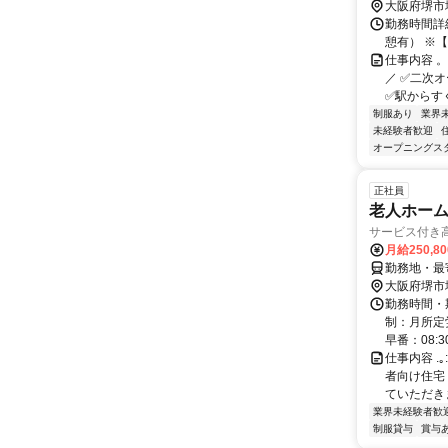
大阪府堺市
勤務時間詳細
憩有） ※
仕事内容 
／ ✅二次
✅駅からすぐ
制服あり
業界
未経験者歓迎
オープニングス
正社員
老人ホー
サービス付き
月給250,8
勤務地・最寄
大阪府堺市
勤務時間・期
制：月所定労
早番：08:30
仕事内容 .
者向け住宅
ていただきま
業界未経験者歓
制服貸与
賞与