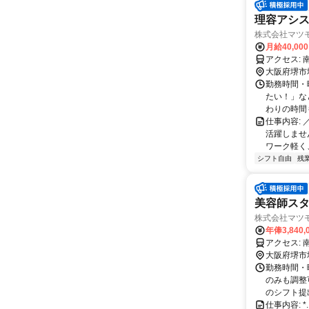
理容アシス
株式会社マツモ
月給40,00
ア
大阪府堺市
勤務時間・曜
たい！」な
わりの時間も
仕事内容:
活躍しませ
ワーク軽く
シフト自由
残
美容師スタ
株式会社マツモ
年俸3,840
ア
大阪府堺市
勤務時間・曜
のみも調整
のシフト提出
仕事内容: 