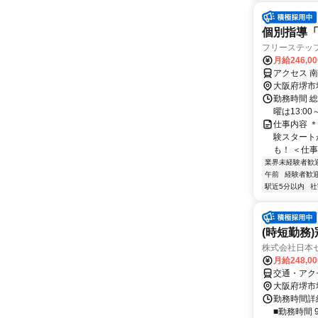
個別指導
フリーステップ
月給246,0
アクセス 
大阪府堺市
勤務時間 総労
曜は13:0
仕事内容 
験スタート
も！ ＜仕事
業界未経験者歓
午前
経験者歓
駅近5分以内
社
(時短勤務)
株式会社日本
月給248,0
交通・アク
大阪府堺市
勤務時間詳細
■勤務時間 