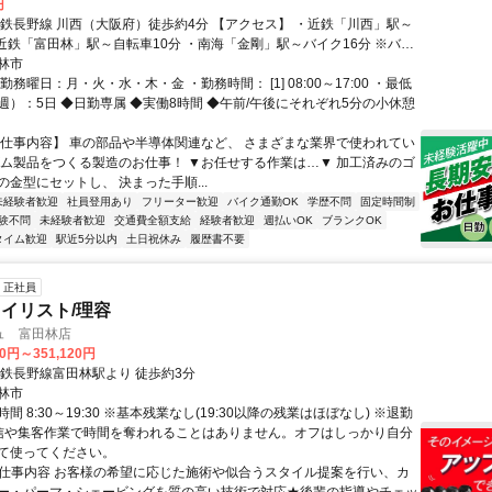
円
近鉄長野線 川西（大阪府）徒歩約4分 【アクセス】 ・近鉄「川西」駅～
・近鉄「富田林」駅～自転車10分 ・南海「金剛」駅～バイク16分 ※バイ
通勤OK
林市
勤務曜日：月・火・水・木・金 ・勤務時間： [1] 08:00～17:00 ・最低
週）：5日 ◆日勤専属 ◆実働8時間 ◆午前/午後にそれぞれ5分の小休憩
【仕事内容】 車の部品や半導体関連など、 さまざまな業界で使われてい
ゴム製品をつくる製造のお仕事！ ▼お任せする作業は…▼ 加工済みのゴ
金型にセットし、 決まった手順...
未経験者歓迎
社員登用あり
フリーター歓迎
バイク通勤OK
学歴不問
固定時間制
験不問
未経験者歓迎
交通費全額支給
経験者歓迎
週払いOK
ブランクOK
タイム歓迎
駅近5分以内
土日祝休み
履歴書不要
正社員
イリスト/理容
ュ 富田林店
00円～351,120円
近鉄長野線富田林駅より 徒歩約3分
林市
間 8:30～19:30 ※基本残業なし(19:30以降の残業はほぼなし) ※退勤
信や集客作業で時間を奪われることはありません。オフはしっかり自分
て使ってください。
● 仕事内容 お客様の希望に応じた施術や似合うスタイル提案を行い、カ