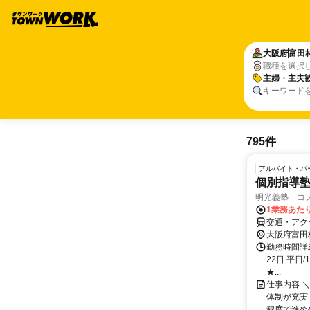
大阪府
富田
職種を選択
主婦・主夫
キーワード
795件
アルバイト・パ
個別指導
明光義塾 コ
1業務あたり
交通・アク
大阪府富田
勤務時間詳
22日 平日/
★...
仕事内容 ＼
体制が充実
程度で進めや