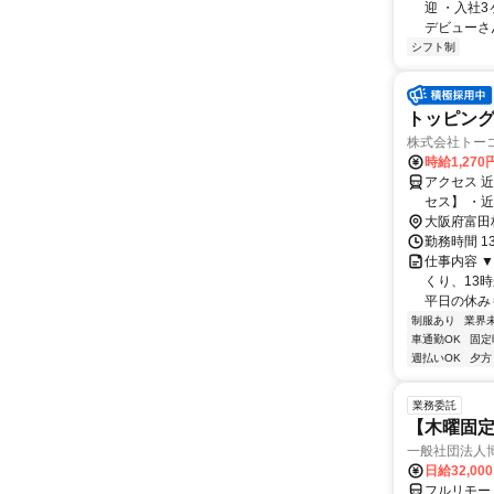
迎 ・入社
デビューさん
シフト制
トッピン
株式会社トー
時給1,270
アクセス 
セス】 ・
山市」駅～車20分 ★マイカー＆バイク通勤OKで
大阪府富田
機関を利用
勤務時間 13
仕事内容 
くり、13
平日の休みも
制服あり
業界
車通勤OK
固定
週払いOK
夕方
業務委託
【木曜固
一般社団法人
日給32,00
フルリモー