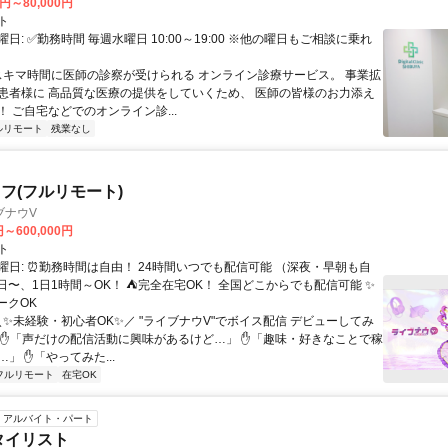
0円～80,000円
ト
日: ✅勤務時間 毎週水曜日 10:00～19:00 ※他の曜日もご相談に乗れ
 スキマ時間に医師の診察が受けられる オンライン診療サービス。 事業拡
患者様に 高品質な医療の提供をしていくため、 医師の皆様のお力添え
 ご自宅などでのオンライン診...
ルリモート
残業なし
フ(フルリモート)
ブナウV
円～600,000円
ト
曜日: ⏰勤務時間は自由！ 24時間いつでも配信可能 （深夜・早朝も自
日〜、1日1時間～OK！ ⛺完全在宅OK！ 全国どこからでも配信可能 ✨
ークOK
＼✨未経験・初心者OK✨／ "ライブナウV"でボイス配信 デビューしてみ
 ✋「声だけの配信活動に興味があるけど…」 ✋「趣味・好きなことで稼
」 ✋「やってみた...
フルリモート
在宅OK
アルバイト・パート
タイリスト