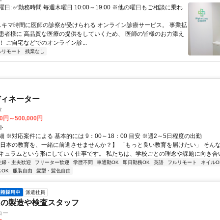
日: ✅勤務時間 毎週木曜日 10:00～19:00 ※他の曜日もご相談に乗れ
 スキマ時間に医師の診察が受けられる オンライン診療サービス。 事業拡
患者様に 高品質な医療の提供をしていくため、 医師の皆様のお力添え
 ご自宅などでのオンライン診...
ルリモート
残業なし
ディネーター
タ
00円～500,000円
ト
 ※対応案件による 基本的には 9：00～18：00 目安 ※週2～5日程度の出勤
【日本の教育を、一緒に前進させませんか？】 「もっと良い教育を届けたい」 そん
キュラムという形にしていく仕事です。 私たちは、学校ごとの理念や課題に向き合いな
主婦・主夫歓迎
フリーター歓迎
学歴不問
車通勤OK
即日勤務OK
英語
フルリモート
ネイルO
OK
服装自由
髪型・髪色自由
派遣社員
ムの製造や検査スタッフ
コー