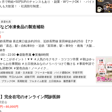
3ヶ月で時給+50円UPのチャンスもあり ・副業・WワークOK！ ・バイト
も大歓迎！ ・社員割引制度...
派遣社員
グなど冷凍食品の製造補助
コー
円
近鉄長野線 喜志東口徒歩約20分、近鉄長野線 富田林徒歩約25分 【アク
近鉄「喜志」駅～自転車8分 ・近鉄「富田林」駅～車9分 ・南海「大阪狭
遠方からも通いやすい！ 公共交通
林市
する方にも、交通費は全額支給！
:00～22:00 ◆昼勤専属 ◆実働8時間
▼▼ここがポイント！▼▼ ＃人気のモクモク・コツコツ作業 ＃朝はゆっ
時からお仕事開始 ＃土日祝休みなのメリハリつけて働ける ＃事前申請で
調整OK ＃髪色自由！ノーメイク...
未経験者歓迎
主婦・主夫歓迎
フリーター歓迎
バイク通勤OK
学歴不問
時間制
平日のみOK
経験不問
未経験者歓迎
交通費全額支給
経験者歓迎
ブランクOK
長期歓迎
フルタイム歓迎
土日祝休み
履歴書不要
定】完全在宅のオンライン問診医師
博愛会
0円～80,000円
ト