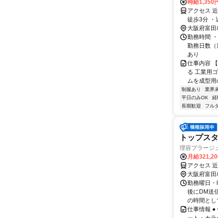
時給1,350
アクセス 
徒歩3分 
ク、自転車
大阪府富田
勤務時間 ・
勤務日数（
あり
仕事内容 
る 工業用
ムを成型用の
制服あり
業界
平日のみOK
経
長期歓迎
フル
トップスタ
理容プラージ
月給321,2
アクセス 
大阪府富田
勤務曜日・時
後にDM送
の時間とし
仕事情報 