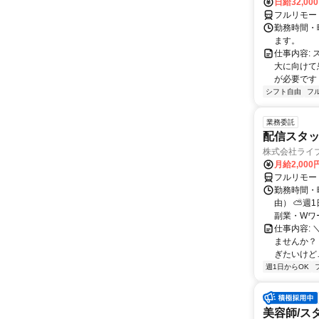
日給32,00
フルリモー
勤務時間・曜
ます。
仕事内容:
大に向けて
が必要です！
シフト自由
フ
業務委託
配信スタッ
株式会社ライ
月給2,000
フルリモー
勤務時間・
由） ⛅週1
副業・Wワ
仕事内容: 
ませんか？
ぎたいけど…
週1日からOK
美容師/ス