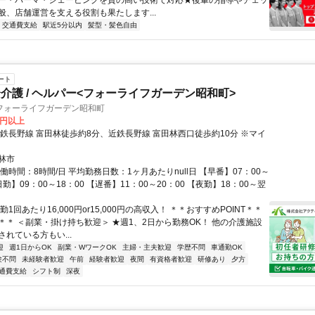
ー・パーマ・シェービングを質の高い技術で対応★後輩の指導やチェッ
般、店舗運営を支える役割も果たします...
交通費支給
駅近5分以内
髪型・髪色自由
ート
介護 / ヘルパー<フォーライフガーデン昭和町>
フォーライフガーデン昭和町
0円以上
近鉄長野線 富田林徒歩約8分、近鉄長野線 富田林西口徒歩約10分 ※マイ
林市
働時間：8時間/日 平均勤務日数：1ヶ月あたりnull日 【早番】07：00～
日勤】09：00～18：00 【遅番】11：00～20：00 【夜勤】18：00～翌
勤1回あたり16,000円or15,000円の高収入！ ＊＊おすすめPOINT＊＊
＊＊ ＜副業・掛け持ち歓迎＞ ★週1、2日から勤務OK！ 他の介護施設
れている方もい...
迎
週1日からOK
副業・WワークOK
主婦・主夫歓迎
学歴不問
車通勤OK
験不問
未経験者歓迎
午前
経験者歓迎
夜間
有資格者歓迎
研修あり
夕方
通費支給
シフト制
深夜