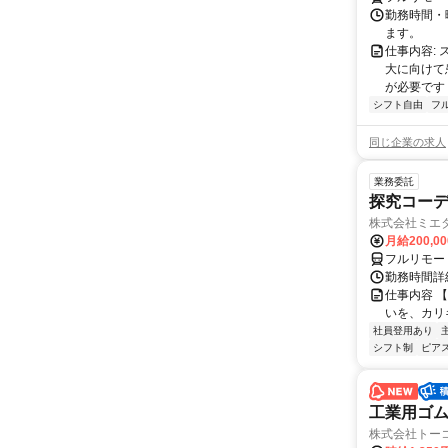
勤務時間・曜
ます。
仕事内容:
大に向けて
が必要です！
シフト自由
フ
同じ企業の求人
業務委託
探究コー
株式会社ミエ
月給200,0
フルリモー
勤務時間詳細
仕事内容 
いを、カリ
社員登用あり
シフト制
ピアス
工業用ゴ
株式会社トー