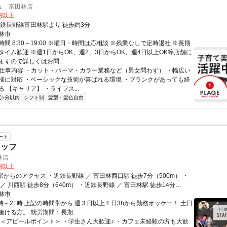
ュ 富田林店
0円以上
近鉄長野線富田林駅より 徒歩約3分
林市
間 8:30～19:00 ※曜日・時間は応相談 ※残業なしで定時退社 ※長期
タイム歓迎 ※週1日からOK、週2、3日からOK、週4日以上OK等店舗に
すので詳しくはお問...
● 仕事内容 ・カット・パーマ・カラー業務など（男女問わず） ・幅広い
様に対応 ・ベーシックな技術が喜ばれる環境 ・ブランクがあっても経
 【キャリア】 ・ライフス...
近5分以内
シフト制
髪型・髪色自由
ート
タッフ
林店
0円以上
駅からのアクセス ・近鉄長野線 ／ 富田林西口駅 徒歩7分（500m） ・
／ 川西駅 徒歩8分（640m） ・近鉄長野線 ／ 富田林駅 徒歩14分
林市
m） ・金剛自動車 循環線 甲田 徒歩1分（76m） ・富田林市バス レイン
8時～21時 上記の時間帯から 週３日以上１日3hから勤務オッケー！ 土日
西駅筋 徒歩6分（440m） ・金剛自動車 循環線 川西 徒歩7分（490m）
働ける方。 就労期間：長期
 ＜アピールポイント＞ ・学生さん大歓迎♪ ・カフェ未経験の方も大歓