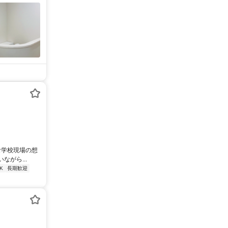
な学校現場の想
がら...
K
長期歓迎