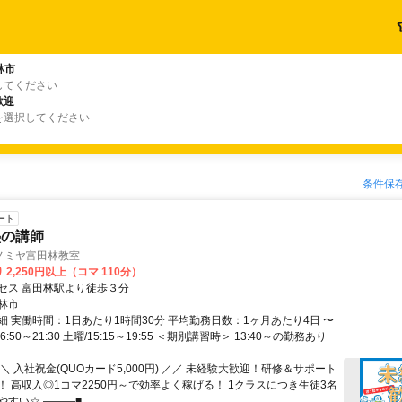
林市
してください
歓迎
を選択してください
条件保
ート
塾の講師
ノミヤ富田林教室
 2,250円以上（コマ 110分）
セス 富田林駅より徒歩３分
林市
細 実働時間：1日あたり1時間30分 平均勤務日数：1ヶ月あたり4日 〜
16:50～21:30 土曜/15:15～19:55 ＜期別講習時＞ 13:40～の勤務あり
＼ 入社祝金(QUOカード5,000円) ／／ 未経験大歓迎！研修＆サポート
！ 高収入◎1コマ2250円～で効率よく稼げる！ 1クラスにつき生徒3名
すい☆ ―――■...