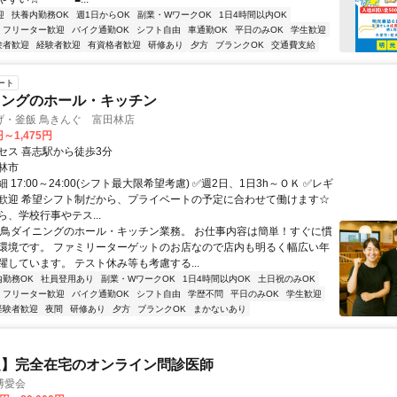
迎
扶養内勤務OK
週1日からOK
副業・WワークOK
1日4時間以内OK
フリーター歓迎
バイク通勤OK
シフト自由
車通勤OK
平日のみOK
学生歓迎
験者歓迎
経験者歓迎
有資格者歓迎
研修あり
夕方
ブランクOK
交通費支給
ート
ニングのホール・キッチン
げ・釜飯 鳥きんぐ 富田林店
円～1,475円
セス 喜志駅から徒歩3分
林市
 17:00～24:00(シフト最大限希望考慮) ✅週2日、1日3h～ＯＫ ✅レギ
歓迎 希望シフト制だから、プライベートの予定に合わせて働けます☆
、学校行事やテス...
焼鳥ダイニングのホール・キッチン業務。 お仕事内容は簡単！すぐに慣
環境です。 ファミリーターゲットのお店なので店内も明るく幅広い年
躍しています。 テスト休み等も考慮する...
内勤務OK
社員登用あり
副業・WワークOK
1日4時間以内OK
土日祝のみOK
フリーター歓迎
バイク通勤OK
シフト自由
学歴不問
平日のみOK
学生歓迎
経験者歓迎
夜間
研修あり
夕方
ブランクOK
まかないあり
定】完全在宅のオンライン問診医師
博愛会