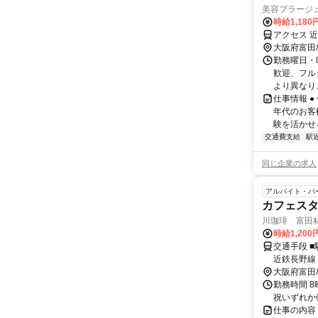
美容プラージ
時給1,18
アクセス 
大阪府富田
勤務曜日・時
歓迎、フル
より異なりま
仕事情報 
年代のお客
験を活かせる
交通費支給
駅
同じ企業の求人
アルバイト・パ
カフェス
川珈琲 富田
時給1,20
交通手段 ■
近鉄長野線 
（1.1km） ■バス停からのアクセス ・富田林市バス レインボーバス 甲田一丁目 徒
大阪府富田
歩1分（59
勤務時間 
ボーバス 川
祝いずれか
仕事の内容