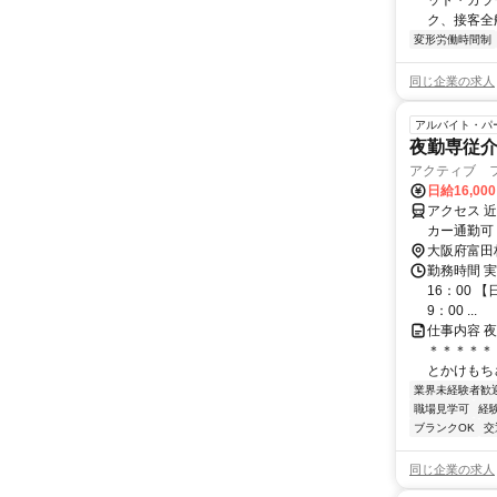
ット・カラ
ク、接客全
変形労働時間制
同じ企業の求人
アルバイト・パ
夜勤専従介
アクティブ 
日給16,00
アクセス 
カー通勤可
大阪府富田
勤務時間 実
16：00 【
9：00 ...
仕事内容 夜
＊＊＊＊＊
とかけもちさ
業界未経験者歓
職場見学可
経
ブランクOK
交
同じ企業の求人