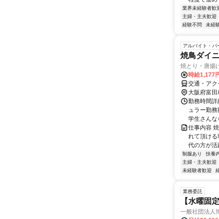
業界未経験者歓
主婦・主夫歓迎
経験不問
未経
アルバイト・パ
焼鳥ダイ
焼とり・唐揚
時給1,177
交通・アク
大阪府富田
勤務時間詳細
ュラー勤務
学生さんなら
仕事内容 
れて頂ける
代の方が活
制服あり
扶養
主婦・主夫歓迎
未経験者歓迎
業務委託
【水曜固
一般社団法人