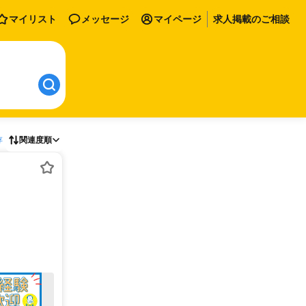
マイリスト
メッセージ
マイページ
求人掲載のご相談
存
関連度順