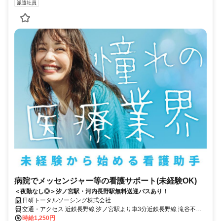
派遣社員
病院でメッセンジャー等の看護サポート(未経験OK)
＜夜勤なし◎＞汐ノ宮駅・河内長野駅無料送迎バスあり！
日研トータルソーシング株式会社
交通・アクセス 近鉄長野線 汐ノ宮駅より車3分近鉄長野線 滝谷不動
駅より車5分※車通勤OK(駐車場無料)「汐ノ宮駅」「河内長野駅」よ
時給1,250円