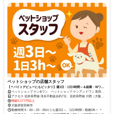
ペットショップの店舗スタッフ
【＊バイトデビューにもピッタリ】週3日・1日3時間～＆副業・Wワー
クOK◆社割など充実の福利厚生！
ペットショップ ケン&ワン ペットショップ ケンアンドワン 富田林
錦織店
アクセス 近鉄長野線 滝谷不動徒歩約7分、近鉄長野線 川西（大阪
府）徒歩約17分、近鉄長野線 汐ノ宮徒歩約26分 滝谷不動駅から徒歩
時給1,177円以上
12分 ＊マイカー通勤OK
大阪府富田林市
勤務時間 9：00～20：00のうち週3日～、1日3時間～勤務OK！ ＊