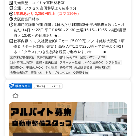
明光義塾 コノミヤ富田林教室
交通・アクセス 富田林駅より徒歩３分
1業務あたり 2,250円以上（コマ 110分）
大阪府富田林市
勤務時間詳細 実働時間：1日あたり1時間30分 平均勤務日数：1ヶ月
あたり4日 〜 22日 平日/16:50～21:30 土曜/15:15～19:55 ＜期別講習
時＞ 13:40～の勤務あり ★...
仕事内容 ＼＼ 入社祝金(QUOカード5,000円) ／／ 未経験大歓迎！研
修＆サポート体制が充実！ 高収入◎1コマ2250円～で効率よく稼げ
る！ 1クラスにつき生徒3名程度で進めやすい☆ ―――■...
業界未経験者歓迎
扶養内勤務OK
週1日からOK
副業・WワークOK
1日4時間以内OK
主婦・主夫歓迎
フリーター歓迎
バイク通勤OK
シフト自由
車通勤OK
平日のみOK
学生歓迎
経験不問
未経験者歓迎
経験者歓迎
有資格者歓迎
研修あり
夕方
ブランクOK
交通費支給
アルバイト・パート