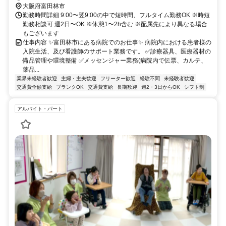
り無料送迎バスあり
大阪府富田林市
勤務時間詳細 9:00〜翌9:00の中で短時間、フルタイム勤務OK ※時短
勤務相談可 週2日〜OK ※休憩1〜2h含む ※配属先により異なる場合
もございます
仕事内容 ✨富田林市にある病院でのお仕事✨ 病院内における患者様の
入院生活、及び看護師のサポート業務です。 ✅診療器具、医療器材の
備品管理や環境整備 ✅メッセンジャー業務(病院内で伝票、カルテ、
薬品...
業界未経験者歓迎
主婦・主夫歓迎
フリーター歓迎
経験不問
未経験者歓迎
交通費全額支給
ブランクOK
交通費支給
長期歓迎
週2・3日からOK
シフト制
アルバイト・パート