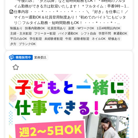
「午後のみ」「夕方以降」など短時間勤務もOK！ ＊8時間のフルタ
イム勤務ができる方は歓迎いたします！ ＊フルタイム：早番9時～1...
仕事内容 ・・・＊・・・＊・・・＊・・・ ＼ 『好き』を仕事に！ ／
マイカー通勤OK＆社員登用制度あり！ “初めてのバイト”にもピッタ
リ〇 フルタイム勤務・短時間勤務もOK！ ・・・＊・・・＊・...
制服あり
扶養内勤務OK
社員登用あり
副業・WワークOK
1日4時間以内OK
主婦・主夫歓迎
フリーター歓迎
バイク通勤OK
シフト自由
学歴不問
車通勤OK
平日のみOK
学生歓迎
未経験者歓迎
午前
経験者歓迎
ネイルOK
研修あり
夕方
ブランクOK
業務委託