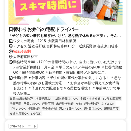
日替わりお弁当の宅配ドライバー
「子どもの習い事代を稼ぎたいけど、急な熱で休めるか不安」。そんな
悩みに寄り添う環境があります。週2～5日の勤務で、午前中のみも可
ワタミの宅食 1215_大阪富田林営業所
能。子連れ配達もでき、お弁当半額の社割も魅力です。
アクセス 近鉄長野線 富田林徒歩約15分、近鉄長野線 喜志東口徒歩約
17分、近鉄長野線 富田林西口徒歩約22分
完全歩合制
大阪府富田林市
勤務時間 9:00～17:00の営業時間の中で、自由に働いていただけます
♪ ※営業所稼働日：月～金 ※平日のみOK／午前のみOK ※扶養内勤務
OK／短時間勤務OK ＊勤務時間・曜日応相談／お気軽にご...
仕事内容 ▼仕事内容 ＊子供の習い事代や家計の足しになる！ ＊急な
熱や行事のお休みも柔軟に対応！ ＊お弁当が半額で買えて夕食準備
も楽に！ ＊子連れでの配達もできる柔軟な環境！ ＊午前中だけで午
後の家事...
業界未経験者歓迎
社員登用あり
1日4時間以内OK
主婦・主夫歓迎
60代も応募可
学歴不問
平日のみOK
経験不問
未経験者歓迎
午前
経験者歓迎
ネイルOK
ブランクOK
長期歓迎
完全歩合制
週2・3日からOK
週4日以上OK
履歴書不要
友達と応募OK
ひげOK
アルバイト・パート