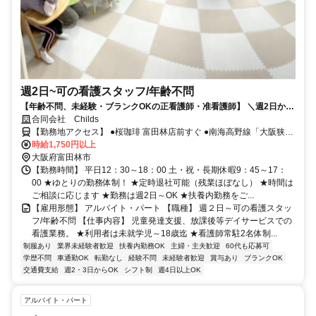
週2日~可の看護スタッフ/年齢不問
【年齢不問、未経験・ブランクOKの正看護師・准看護師】 ＼週2日から
OK、時間もご相談に応じます／
合同会社 Childs
【勤務地アクセス】 ●桜珈琲 富田林店前すぐ ●南海高野線「大阪狭山
時給1,750円以上
市駅」から徒歩で24分 ★車・マイカー通勤OK
大阪府富田林市
【勤務時間】 平日12：30～18：00 土・祝・長期休暇9：45～17：
00 ★ゆとりの勤務体制！ ★定時退社可能（残業ほぼなし） ★時間は
ご相談に応じます ★勤務は週2日～OK ★扶養内勤務をご...
【雇用形態】 アルバイト・パート 【職種】 週２日～可の看護スタッ
フ/年齢不問 【仕事内容】 児童発達支援、放課後等デイサービスでの
看護業務。 ★利用者は未就学児～18歳迄 ★看護師常駐2名体制...
制服あり
業界未経験者歓迎
扶養内勤務OK
主婦・主夫歓迎
60代も応募可
学歴不問
車通勤OK
転勤なし
経験不問
未経験者歓迎
賞与あり
ブランクOK
交通費支給
週2・3日からOK
シフト制
週4日以上OK
アルバイト・パート