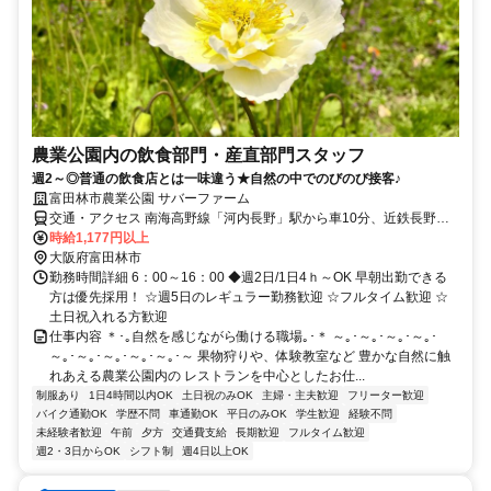
農業公園内の飲食部門・産直部門スタッフ
週2～◎普通の飲食店とは一味違う★自然の中でのびのび接客♪
富田林市農業公園 サバーファーム
交通・アクセス 南海高野線「河内長野」駅から車10分、近鉄長野線
「汐ノ宮」駅から車10分
時給1,177円以上
大阪府富田林市
勤務時間詳細 6：00～16：00 ◆週2日/1日4ｈ～OK 早朝出勤できる
方は優先採用！ ☆週5日のレギュラー勤務歓迎 ☆フルタイム歓迎 ☆
土日祝入れる方歓迎
仕事内容 ＊･｡自然を感じながら働ける職場｡･＊ ～｡･～｡･～｡･～｡･
～｡･～｡･～｡･～｡･～｡･～ 果物狩りや、体験教室など 豊かな自然に触
れあえる農業公園内の レストランを中心としたお仕...
制服あり
1日4時間以内OK
土日祝のみOK
主婦・主夫歓迎
フリーター歓迎
バイク通勤OK
学歴不問
車通勤OK
平日のみOK
学生歓迎
経験不問
未経験者歓迎
午前
夕方
交通費支給
長期歓迎
フルタイム歓迎
週2・3日からOK
シフト制
週4日以上OK