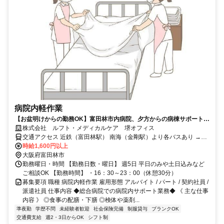
病院内軽作業
【お盆明けからの勤務OK】富田林市内病院、夕方からの病棟サポート♪
幅広い年齢層活躍中/身体介護なし
株式会社 ルフト・メディカルケア 堺オフィス
交通アクセス 近鉄（富田林駅） 南海（金剛駅）より各バスあり →富
田林市・河南町・太子町・千早赤阪村 狭山市・堺市・羽曳野市・河
時給1,600円以上
内長野市より通勤者多数
大阪府富田林市
勤務曜日・時間 【勤務日数・曜日】 週5日 平日のみや土日込みなど
ご相談OK 【勤務時間】 ・16：30～23：00（休憩30分）
募集要項 職種 病院内軽作業 雇用形態 アルバイト / パート / 契約社員 /
派遣社員 仕事内容 ◆総合病院での病院内サポート業務◆ 《 主な仕事
内容 》 ◎食事の配膳・下膳 ◎検体や薬剤...
準夜勤
学歴不問
未経験者歓迎
社会保険完備
制服貸与
ブランクOK
交通費支給
週2・3日からOK
シフト制