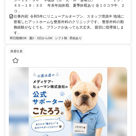
４５～１９：３０ 年末年始休暇、夏季休暇あり 全１０コマ中、２
コ...
仕事内容: 令和5年にリニューアルオープン、スタッフ増員中 地域に
密着したアットホームな整形外科のクリニックです。 整形外科の勤
務経験がなくても、ブランクがあっても大丈夫。 親切に指導致しま
す...
即日勤務OK
週2・3日からOK
シフト制
昇給あり
派遣社員