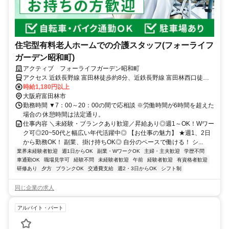
住宅型有料老人ホームでの介護スタッフ(フォーライフ
ガーデン昭和町)
アクティブ フォーライフガーデン昭和町
アクセス 近鉄長野線 富田林徒歩約8分、近鉄長野線 富田林西口徒歩
約10分 ※マイカー通勤可
時給1,180円以上
大阪府富田林市
勤務時間 ▼7：00～20：00の間で応相談 ※労働時間が6時間を超えた
場合の 休憩時間は法定通り。
仕事内容 ＼未経験・ブランクあり歓迎／昇給あり◎週1～OK！Wワー
ク可◎20~50代と幅広い年代活躍中◎ 【お仕事の魅力】 ★週1、2日
から勤務OK！ 副業、掛け持ちOK◎ 自分のペースで働ける！ シ...
業界未経験者歓迎
週1日からOK
副業・WワークOK
主婦・主夫歓迎
学歴不問
車通勤OK
職場見学可
経験不問
未経験者歓迎
午前
経験者歓迎
有資格者歓迎
研修あり
夕方
ブランクOK
交通費支給
週2・3日からOK
シフト制
同じ企業の求人
アルバイト・パート