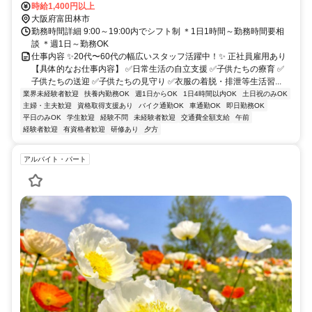
時給1,400円以上
大阪府富田林市
勤務時間詳細 9:00～19:00内でシフト制 ＊1日1時間～勤務時間要相
談 ＊週1日～勤務OK
仕事内容 ✨20代〜60代の幅広いスタッフ活躍中！✨ 正社員雇用あり
【具体的なお仕事内容】 ✅日常生活の自立支援 ✅子供たちの療育 ✅
子供たちの送迎 ✅子供たちの見守り ✅衣服の着脱・排泄等生活習...
業界未経験者歓迎
扶養内勤務OK
週1日からOK
1日4時間以内OK
土日祝のみOK
主婦・主夫歓迎
資格取得支援あり
バイク通勤OK
車通勤OK
即日勤務OK
平日のみOK
学生歓迎
経験不問
未経験者歓迎
交通費全額支給
午前
経験者歓迎
有資格者歓迎
研修あり
夕方
アルバイト・パート