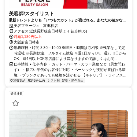
美容師/スタイリスト
最新トレンドよりも「いつものカット」が喜ばれる。あなたの確かな基
礎技術が活きる場所。
美容プラージュ 富田林店
アクセス 近鉄長野線富田林駅より 徒歩約3分
時給1,180円以上
大阪府富田林市
勤務曜日・時間 8:30～19:00 ※曜日・時間は応相談 ※残業なしで定
時退社 ※長期歓迎、フルタイム歓迎 ※週1日からOK、週2、3日から
OK、週4日以上OK等店舗により異なりますので詳しくはお問...
仕事情報 ● 仕事内容 ・カット・パーマ・カラー業務など（男女問わ
ず） ・幅広い年代のお客様に対応 ・ベーシックな技術が喜ばれる環
境 ・ブランクがあっても経験を活かせる 【キャリア】 ・ライフス...
交通費支給
駅近5分以内
シフト制
髪型・髪色自由
派遣社員