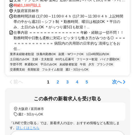
交通・アクセス 南海｢金剛｣･近鉄｢富田林｣～バスで10分※車・バイク
通勤ＯＫ
時給1,180円以上
大阪府富田林市
勤務時間詳細 (1)7:00～11:00※４ｈ (1)7:30～11:30※４ｈ 上記時間
帯の中から週2日～シフト制 ＊勤務時間、曜日は相談OK ＊平日の
み、土日のみもOK ＊がっつり週5日も歓迎！...
仕事内容 ＝＝＝＝＝＝＝＝＝＝＝＝＝＝ 年齢・経験は一切不問！！
勤務時間や日数も柔軟に対応♪ ピッタリな働き方がみつかる◎ ＝＝＝
＝＝＝＝＝＝＝＝＝＝＝ 病院内の共用部の日常的な 清掃などをお
任...
業界未経験者歓迎
扶養内勤務OK
副業・WワークOK
1日4時間以内OK
土日祝のみOK
主婦・主夫歓迎
60代も応募可
フリーター歓迎
バイク通勤OK
学歴不問
車通勤OK
平日のみOK
未経験者歓迎
午前
夕方
ブランクOK
交通費支給
長期歓迎
フルタイム歓迎
週2・3日からOK
前へ
次へ
1
2
3
4
5
この条件の新着求人を受け取る
大阪府 / 富田林市
週2・3日からOK
「LINEで受け取る」では、新着求人のほか、おすすめ情報なども配信しま
す。
詳しくはこちら