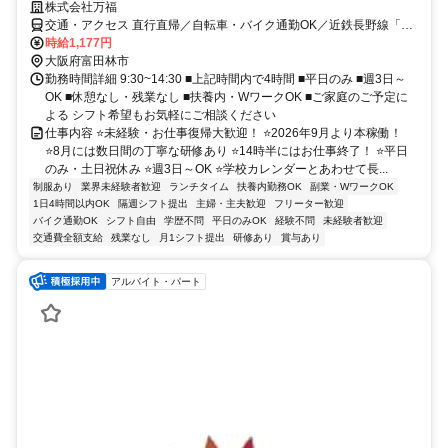
株式会社万福
交通・アクセス 直行直帰／自転車・バイク通勤OK／近鉄長野線「川
西」駅から自転車で9分
時給1,177円
大阪府富田林市
勤務時間詳細 9:30~14:30 ■上記時間内で4時間 ■平日のみ ■週3日～
OK ■休憩なし・残業なし ■扶養内・WワークOK ■ご家庭のご予定に
よる シフト希望もお気軽にご相談ください
仕事内容 ⭐未経験・お仕事復帰大歓迎！ ⭐2026年9月より本稼働！
⭐8月には数日間の丁寧な研修あり ⭐14時半にはお仕事終了！ ⭐平日
のみ・土日祝休み ⭐週3日～OK ⭐学校カレンダーとあわせて長...
制服あり
業界未経験者歓迎
ランチタイム
扶養内勤務OK
副業・WワークOK
1日4時間以内OK
隔週シフト提出
主婦・主夫歓迎
フリーター歓迎
バイク通勤OK
シフト自由
学歴不問
平日のみOK
経験不問
未経験者歓迎
交通費全額支給
残業なし
月1シフト提出
研修あり
賞与あり
アルバイト・パート