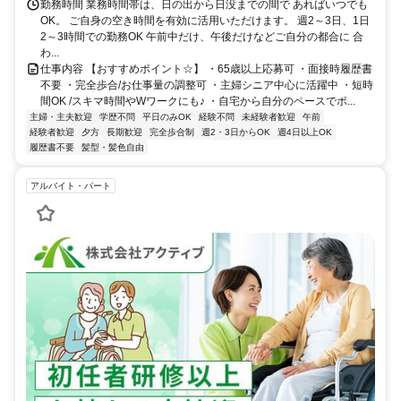
勤務時間 業務時間帯は、日の出から日没までの間で あればいつでも
OK。 ご自身の空き時間を有効に活用いただけます。 週2～3日、1日
2～3時間での勤務OK 午前中だけ、午後だけなどご自分の都合に 合
わ...
仕事内容 【おすすめポイント☆】 ・65歳以上応募可 ・面接時履歴書
不要 ・完全歩合/お仕事量の調整可 ・主婦シニア中心に活躍中 ・短時
間OK /スキマ時間やWワークにも♪ ・自宅から自分のペースでポ...
主婦・主夫歓迎
学歴不問
平日のみOK
経験不問
未経験者歓迎
午前
経験者歓迎
夕方
長期歓迎
完全歩合制
週2・3日からOK
週4日以上OK
履歴書不要
髪型・髪色自由
アルバイト・パート