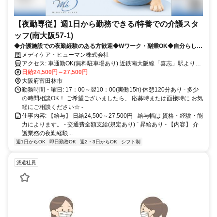
【夜勤専従】週1日から勤務できる/特養での介護スタ
ッフ(南大阪57-1)
◆介護施設での夜勤経験のある方歓迎◆Wワーク・副業OK◆自分らしい
施設生活をを送っていただけるよう取り組んでいる施設です◆経験を活
メディケア・ヒューマン株式会社
かしてお仕事しませんか♪
アクセス: 車通勤OK(無料駐車場あり) 近鉄南大阪線「喜志」駅より徒
日給24,500円～27,500円
歩5分 -
大阪府富田林市
勤務時間・曜日: 17：00～翌10：00(実働15h) 休憩120分あり - 多少
の時間相談OK！ ご希望ございましたら、 応募時または面接時に お気
軽にご相談ください☆ ‐
仕事内容: 【給与】 日給24,500～27,500円 ‐ 給与幅は 資格・経験・能
力によります。 - 交通費全額支給(規定あり) ⁻ 昇給あり ‐ 【内容】 介
護業務の夜勤経験...
週1日からOK
即日勤務OK
週2・3日からOK
シフト制
派遣社員