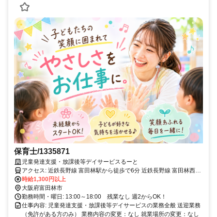
保育士/1335871
児童発達支援・放課後等デイサービスるーと
アクセス: 近鉄長野線 富田林駅から徒歩で6分 近鉄長野線 富田林西口
駅から徒歩で10分 近鉄長野線 川西駅から徒歩で23分
時給1,300円以上
大阪府富田林市
勤務時間・曜日: 13:00～18:00 残業なし 週2からOK！
仕事内容: 児童発達支援・放課後等デイサービスの業務全般 送迎業務
（免許がある方のみ） 業務内容の変更：なし 就業場所の変更：なし