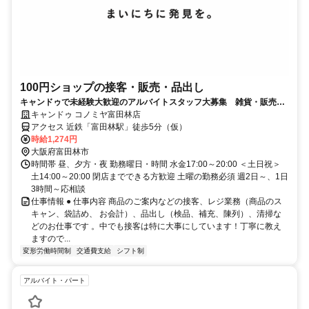
100円ショップの接客・販売・品出し
キャンドゥで未経験大歓迎のアルバイトスタッフ大募集 雑貨・販売・
接客好きの方にオススメ！
キャンドゥ コノミヤ富田林店
アクセス 近鉄「富田林駅」徒歩5分（仮）
時給1,274円
大阪府富田林市
時間帯 昼、夕方・夜 勤務曜日・時間 水金17:00～20:00 ＜土日祝＞
土14:00～20:00 閉店までできる方歓迎 土曜の勤務必須 週2日～、1日
3時間～応相談
仕事情報 ● 仕事内容 商品のご案内などの接客、レジ業務（商品のス
キャン、袋詰め、 お会計）、品出し（検品、補充、陳列）、清掃な
どのお仕事です 。中でも接客は特に大事にしています！丁寧に教え
ますので...
変形労働時間制
交通費支給
シフト制
アルバイト・パート