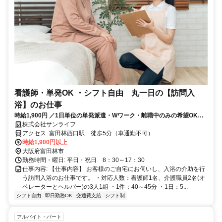
看護師・単発OK ・シフト自由 丸一日の【訪問入
浴】のお仕事
時給1,900円 ／1日単位の単発派遣・Wワーク・離職中のみの希望OK・
勤務なしの月があってもOK・速払い可能
株式会社サンライフ
アクセス: 富田林西口駅 徒歩5分（車通勤不可）
時給1,900円以上
大阪府富田林市
勤務時間・曜日: 平日・祝日 8：30～17：30
仕事内容: 【仕事内容】 お客様のご自宅にお伺いし、入浴の介助を行
う訪問入浴のお仕事です。 ・対応人数：看護師1名、介護職員2名(オ
ペレーターとヘルパー)の3人1組 ・1件：40～45分 ・1日：5...
シフト自由
即日勤務OK
交通費支給
シフト制
アルバイト・パート