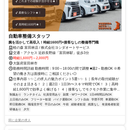
自動車整備スタッフ
腕を活かして高収入！時給1600円×接客なしの整備専門職
軽の森 富田林店 / 株式会社ヨシダオートサービス
交通・アクセス 近鉄長野線「富田林駅」徒歩3分
時給1,600円～2,000円
大阪府富田林市
勤務時間詳細 勤務時間：9:00～18:00の間で調整 ■週2～勤務OK ※希
望の働き方は面接時に ご相談ください◎
仕事内容 ✨✨この求人の魅力ポイント5選✨✨ １｜長年の取付経験が
そのまま活きる！ ２｜週2日・1日3h〜スキマ時間でOK！ ３｜高時
給1,600円で効率よく稼げる！ ４｜接客なしでモクモク作業に集中...
制服あり
ランチタイム
社員登用あり
副業・WワークOK
1日4時間以内OK
土日祝のみOK
フリーター歓迎
バイク通勤OK
シフト自由
学歴不問
車通勤OK
即日勤務OK
職場見学可
平日のみOK
午前
経験者歓迎
残業なし
有資格者歓迎
研修あり
夕方
同じ企業の求人