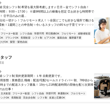
ト
細 完全シフト制 希望を最大限考慮します♫ ⏰月～金でシフト自由！
間： 9:00～17:00 ） ※週9時間以上の稼働を想定 ⏰お好きな時間帯で
！ ⏰平日のみの週...
✨出社一切ナシ！フルリモート求人！ ✨全国どこでも好きな場所で働ける
柔軟！1週間ごとの申告制 ✨今いるスタッフの95％が子育てママ ༶ ༶ ༶ ༶
 ༶...
フリーター歓迎
シフト自由
学歴不問
即日勤務OK
フルリモート
経験者歓迎
OK
ブランクOK
長期歓迎
シフト制
ピアスOK
服装自由
履歴書不要
ひげOK
髪型・髪色自由
スタッフ
運送
ト
細 シフト制 契約更新期間：１年 自動更新です。
雇用形態：業務委託 職種：配送/宅配/セールスドライバー 朝、7時頃から
21時までの配送スタッフ募集！ 19から21時配達時間の荷物を配り次第帰
のお仕事！
・主夫歓迎
フリーター歓迎
シフト自由
学歴不問
車通勤OK
フルリモート
ランクOK
長期歓迎
完全歩合制
シフト制
友達と応募OK