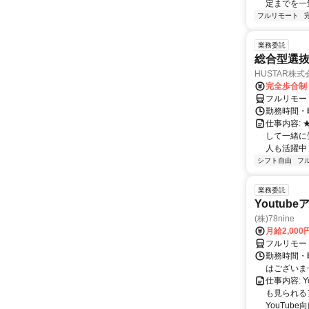
定までを一
フルリモート
業務委託
総合型選抜
HUSTAR株式
完全歩合制
フルリモー
勤務時間・曜
仕事内容:
して一緒に
人も活躍中
シフト自由
フ
業務委託
Youtu
(株)78nine
月給2,00
フルリモー
勤務時間・
はございま
仕事内容:
も見られる
YouTub