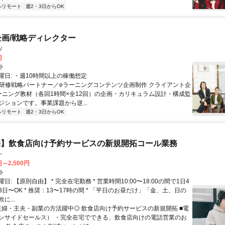
ルリモート
週2・3日からOK
企画/戦略ディレクター
W
円
ト
曜日: ・週10時間以上の稼働想定
 ■研修戦略パートナー／eラーニングコンテンツ企画制作 クライアント企
ーニング教材（各回1時間×全12回）の企画・カリキュラム設計・構成監
ジションです。事業課題から逆...
ルリモート
週2・3日からOK
宅】飲食店向け予約サービスの新規開拓コール業務
ー
円～2,500円
ト
日: 【原則自由】 * 完全在宅勤務 * 営業時間10:00〜18:00の間で1日4
日〜OK * 推奨：13〜17時の間 * 「平日のお昼だけ」「金、土、日の
に...
 主婦・主夫・副業の方活躍中◎ 飲食店向け予約サービスの新規開拓 ■電
ンサイドセールス） ・完全在宅でできる、飲食店向けの電話営業のお