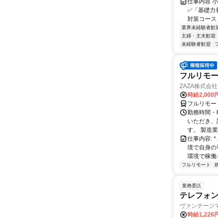
仕事内容 
✅「基礎力
対策コース
業界未経験者歓
主婦・主夫歓迎
未経験者歓迎
フルリモー
ZAZA株式会社
時給2,000
フルリモー
勤務時間・
いただき、
す。 製造
仕事内容:
境で自身の
環境で稼働し
フルリモート
業務委託
テレフォ
ヴァンテージ
時給1,226