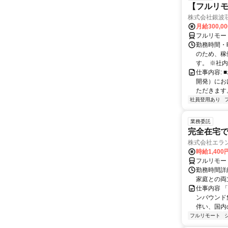
【フルリモ
株式会社銀波
月給300,0
フルリモー
勤務時間・曜
のため、稼
す。 ※社内
仕事内容:
開発）にお
ただきます。
社員登用あり
業務委託
完全在宅
株式会社エラ
時給1,400
フルリモー
勤務時間詳細
家庭との両
仕事内容 
ンバウンド
伴い、国内
フルリモート