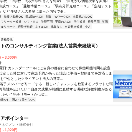
小学校、中学校、高校の学生さんを対象にご自宅から個別授業を実施♪
養成コース」「受験準備コース」「弱点分野克服コース」「定期テスト
」など 生徒さんの希望に沿った内容で個...
迎
扶養内勤務OK
週1日からOK
副業・WワークOK
土日祝のみOK
フリーター歓迎
シフト自由
学歴不問
平日のみOK
学生歓迎
経験不問
英語
フルリモート
経験者歓迎
ネイルOK
残業なし
有資格者歓迎
夕方
業務委託
トのコンサルティング営業(法人営業未経験可)
円～3,000円
ト
曜日: カレンダーツールにご自身の都合に合わせて稼働可能時間を設定
設定した枠に対して商談予約があった場合に準備～契約までを対応しま
業を中心としたクライアント法人の営業...
 * 若手メンバーがリードする、新しいチャレンジを歓迎するフラットな環
可能性を広げたい * 自身の成果が報酬に直結する明確な評価制度がある
たい * 完全リモートかつ柔...
残業なし
週2・3日からOK
ンアポインター
マネジメント株式会社
円～1,920円