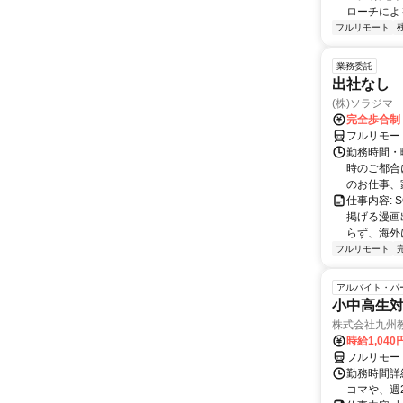
ローチによる
フルリモート
業務委託
出社なし
(株)ソラジマ
完全歩合制
フルリモー
勤務時間・
時のご都合
のお仕事、
仕事内容:
掲げる漫画
らず、海外
フルリモート
アルバイト・パ
小中高生
株式会社九州
時給1,040
フルリモー
勤務時間詳細
コマや、週