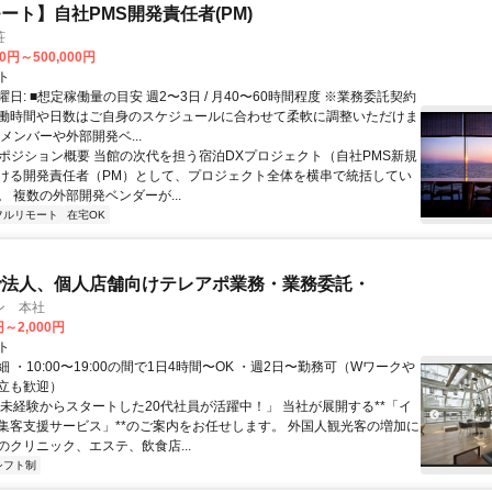
ート】自社PMS開発責任者(PM)
荘
00円～500,000円
ト
日: ■想定稼働量の目安 週2〜3日 / 月40〜60時間程度 ※業務委託契約
働時間や日数はご自身のスケジュールに合わせて柔軟に調整いただけま
メンバーや外部開発ベ...
 ■ポジション概要 当館の次代を担う宿泊DXプロジェクト（自社PMS新規
ける開発責任者（PM）として、プロジェクト全体を横串で統括してい
 複数の外部開発ベンダーが...
フルリモート
在宅OK
で法人、個人店舗向けテレアポ業務・業務委託・
ン 本社
円～2,000円
ト
 ・10:00〜19:00の間で1日4時間〜OK ・週2日〜勤務可（Wワークや
立も歓迎）
「未経験からスタートした20代社員が活躍中！」 当社が展開する**「イ
集客支援サービス」**のご案内をお任せします。 外国人観光客の増加に
のクリニック、エステ、飲食店...
シフト制