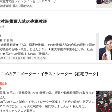
気通貫で担うオンラインセールスクローザ...
完全歩合制
週2・3日からOK
対策(推薦入試)の家庭教師
会社
ト
日: 自由
 ★未経験歓迎★「AO、指定校推薦、その他推薦入試の合格の経験を活か
受験生の合格へ伴走しませんか？」 ★東大早慶の学生をはじめ、社会
！★ 私たちが提供するのは「推薦入...
ルリモート
完全歩合制
週2・3日からOK
beアニメのアニメーター・イラストレーター【在宅ワーク】
0円以上
ト
曜日: 在宅にて業務委託でのお仕事の為、曜日や勤務時間帯の 取り決め
せん。
 YouTubeアニメ制作／イラストレーター募集！ 「自分の絵が、何万人に
アニメになる。」 そんな制作を一緒にやりませんか？ 私たちは、
e向けオリジナルアニメ動画...