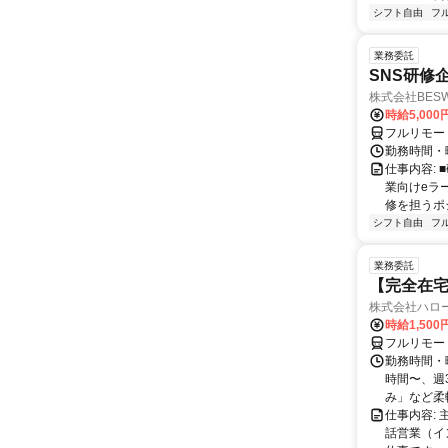
シフト自由
フ
業務委託
SNS研修
株式会社BES
時給5,000
フルリモー
勤務時間・
仕事内容:
業向けeラ
修を担うポ
シフト自由
フ
業務委託
【完全在
株式会社ハロ
時給1,500
フルリモー
勤務時間・曜
時間〜、週3
み」など柔軟
仕事内容:
話営業（イ