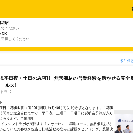
鳥取駅
してください
らOK
を選択してください
条件保
&平日夜・土日のみ可!】 無形商材の営業経験を活かせる完全
ールス!
フトラボ
ト
日: * 稼働時間：週10時間以上(月40時間以上)必須となります。 * 稼働
時間帯は完全自由ですが、平日夜・土曜日・日曜日に説明会予約が入り
あります。 * 業務地...
 ライフシフトラボが展開する主力サービス「転職コース」無料個別説明
いただいたお客様を担当し転職活動の悩みと課題をヒアリング、受講決