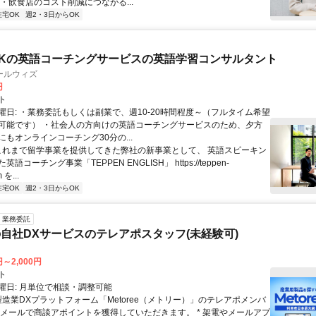
・飲食店のコスト削減につながる...
在宅OK
週2・3日からOK
Kの英語コーチングサービスの英語学習コンサルタント
ールウィズ
円
ト
曜日: ・業務委託もしくは副業で、週10-20時間程度～（フルタイム希望
可能です） ・社会人の方向けの英語コーチングサービスのため、夕方
もオンラインコーチング30分の...
 これまで留学事業を提供してきた弊社の新事業として、 英語スピーキン
語コーチング事業「TEPPEN ENGLISH」 https://teppen-
 を...
在宅OK
週2・3日からOK
業務委託
自社DXサービスのテレアポスタッフ(未経験可)
円～2,000円
ト
曜日: 月単位で相談・調整可能
製造業DXプラットフォーム「Metoree（メトリー）」のテレアポメンバ
やメールで商談アポイントを獲得していただきます。 * 架電やメールアプ