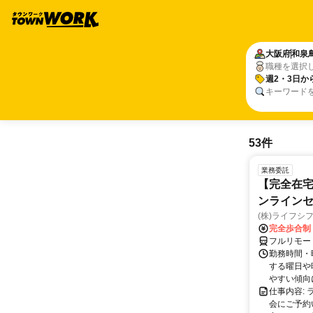
大阪府
和泉
職種を選択
週2・3日か
キーワード
53件
業務委託
【完全在宅
ンラインセ
(株)ライフシ
完全歩合制
フルリモー
勤務時間・曜
する曜日や
やすい傾向に
仕事内容:
会にご予約