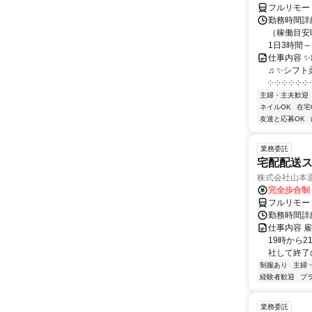
フルリモー
勤務時間詳
（稼働目安時
1日3時間～
仕事内容 
♫ ✨シフト
༶ ༶ ༶ ༶ ༶ ༶ ༶
主婦・主夫歓迎
ネイルOK
在宅
友達と応募OK
業務委託
宅配配送
株式会社山本
完全歩合制
フルリモー
勤務時間詳
仕事内容 
19時から
社して終了
制服あり
主婦
経験者歓迎
ブ
業務委託