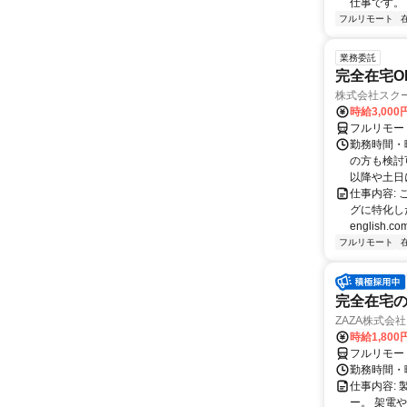
仕事です。 
フルリモート
業務委託
完全在宅O
株式会社スク
時給3,000
フルリモー
勤務時間・
の方も検討
以降や土日に
仕事内容:
グに特化した英
english.com
フルリモート
完全在宅の
ZAZA株式会社
時給1,800
フルリモー
勤務時間・
仕事内容: 
ー。 架電