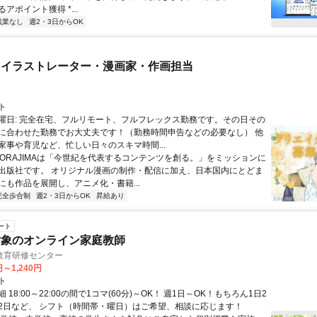
アポイント獲得 *...
残業なし
週2・3日からOK
 イラストレーター・漫画家・作画担当
ト
曜日: 完全在宅、フルリモート、フルフレックス勤務です。その日その
に合わせた勤務でお大丈夫です！（勤務時間申告などの必要なし） 他
家事や育児など、忙しい日々のスキマ時間...
 SORAJIMAは「今世紀を代表するコンテンツを創る。」をミッションに
出版社です。 オリジナル漫画の制作・配信に加え、日本国内にとどま
にも作品を展開し、アニメ化・書籍...
完全歩合制
週2・3日からOK
昇給あり
ート
対象のオンライン家庭教師
教育研修センター
円～1,240円
ト
 18:00～22:00の間で1コマ(60分)～OK！ 週1日～OK！もちろん1日2
2日など、 シフト（時間帯・曜日）はご希望、相談に応じます！