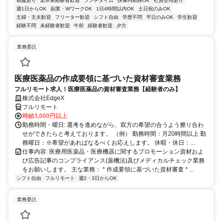
制服あり
業界未経験者歓迎
ランチタイム
扶養内勤務OK
社員登用あり
週1日からOK
副業・WワークOK
1日4時間以内OK
土日祝のみOK
主婦・主夫歓迎
フリーター歓迎
シフト自由
学歴不問
平日のみOK
学生歓迎
経験不問
未経験者歓迎
午前
経験者歓迎
夕方
業務委託
医療医薬品の作成要領に基づいた資材審査業務
フルリモート求人！医療医薬品の資材審査業務【経験者のみ】
株式会社EdgeX
フルリモート
時給3,000円以上
勤務時間・曜日: 選考を進めながら、双方の希望の合うよう擦り合わ
せができたらと考えております。 （例） 勤務時間：月20時間以上 勤
務曜日：※希望があればなるべくお応えします。 休暇・休日：...
仕事内容: 医療用医薬品・医療機器に関するプロモーション資材およ
び広告記事のコンプライアンス(薬機法)及びメディカルチェック業務
をお願いします。 主な業務： * 作成要領に基づいた資材審査 * ...
シフト自由
フルリモート
週2・3日からOK
業務委託