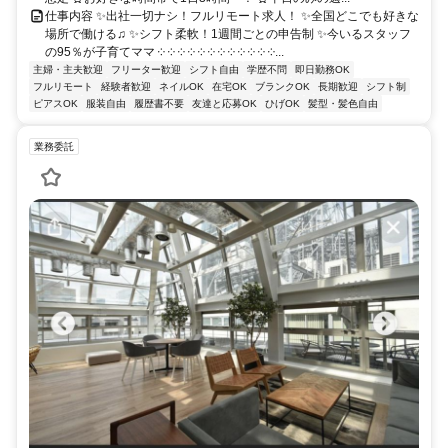
仕事内容 ✨出社一切ナシ！フルリモート求人！ ✨全国どこでも好きな
場所で働ける♫ ✨シフト柔軟！1週間ごとの申告制 ✨今いるスタッフ
の95％が子育てママ ༶ ༶ ༶ ༶ ༶ ༶ ༶ ༶ ༶ ༶ ༶ ༶...
主婦・主夫歓迎
フリーター歓迎
シフト自由
学歴不問
即日勤務OK
フルリモート
経験者歓迎
ネイルOK
在宅OK
ブランクOK
長期歓迎
シフト制
ピアスOK
服装自由
履歴書不要
友達と応募OK
ひげOK
髪型・髪色自由
業務委託