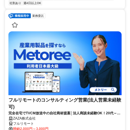
社割あり
週4日以上OK
業務委託
フルリモートのコンサルティング営業(法人営業未経験
可)
完全在宅でTVCM放送中の自社商材提案│法人商談未経験OK！20代～活
躍中◎顧客課題を解決する提案経験が積める環境
ZAZA株式会社
フルリモート
時給2,000円～3,000円