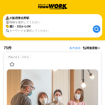
大阪府
東佐野駅
職種を選択してください
週2・3日からOK
キーワードを選択してください
75件
条件保存
関連度順
アルバイト・パート