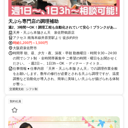
天ぷら専門店の調理補助
週2、3時間〜OK！調理工程も自動化されていて安心！ブランクがある
主婦（夫）さんも活躍中！
天丼・天ぷら本舗さん天 泉佐野鶴原店
アクセス 南海本線井原里駅より 徒歩約8分
時給1,200円～1,500円
大阪府泉佐野市
時間帯 朝、昼、夕方・夜、深夜・早朝 勤務曜日・時間 9:30～24:00
の間でシフト制 ・全時間帯募集中 ご希望の時間・曜日をお聞かせく
ださい。 ・週2日～、1日3h～OK ・ディナー・ナイトタ...
仕事情報 ● 仕事内容 「天丼・天ぷら本舗 さん天」での調理作業全般
をお願いします。数年の修行が必要とされる天ぷら調理ですが、温度
調整など自動化が導入され、簡単に美味しい天ぷらが揚げられる体制
が整っ...
交通費支給
シフト制
契約社員