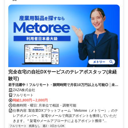
完全在宅の自社DXサービスのテレアポスタッフ(未経
験可)
若手活躍中！フルリモート・隙間時間で月収10万円以上も可能◎ │未経
験からインサイドセールスに挑戦
ZAZA株式会社
フルリモート
時給1,800円～2,000円
勤務時間・曜日: 月単位で相談・調整可能
仕事内容: 製造業DXプラットフォーム「Metoree（メトリー）」のテ
レアポメンバー。 架電やメールで商談アポイントを獲得していただ
きます。 * 架電やメールアプローチによるアポイント獲得 *...
フルリモート
残業なし
週2・3日からOK