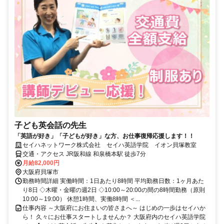
子ども英会話の先生
「英語が好き」「子どもが好き」な方、お仕事復帰応援します！！
セイハネットワーク株式会社 セイハ英語学院 イオン貝塚教室
交通・アクセス JR阪和線 和泉橋本駅 徒歩7分
月給82,000円
大阪府貝塚市
勤務時間詳細 実働時間：1日あたり8時間 平均勤務日数：1ヶ月あた
り8日 ◇木曜・金曜の週2日 ◇10:00～20:00の間の8時間勤務（原則
10:00～19:00） 休憩1時間、実働8時間 ＜...
仕事内容 ～大阪府にお住まいの皆さまへ～ はじめの一歩はセイハか
ら！ 久々にお仕事スタートしませんか？ 大阪府内のセイハ英語学院