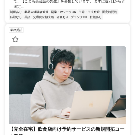
で、【こども英会話の先生】を募集しています。 まずは週2日から☆
固定...
制服あり
業界未経験者歓迎
副業・WワークOK
主婦・主夫歓迎
固定時間制
転勤なし
英語
交通費全額支給
研修あり
ブランクOK
社割あり
業務委託
【完全在宅】飲食店向け予約サービスの新規開拓コー