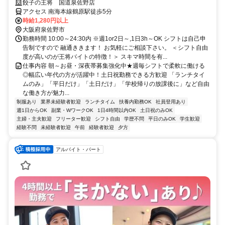
強化中★嬉しいまかない有◎未経験も安心の教育制度◎
餃子の王将 国道泉佐野店
アクセス 南海本線鶴原駅徒歩5分
時給1,280円以上
大阪府泉佐野市
勤務時間 10:00～24:30内 ※週1or2日～,1日3h～OK シフトは自己申
告制ですので 融通ききます！ お気軽にご相談下さい。 ＜シフト自由
度が高いのが王将バイトの特徴！＞ スキマ時間を有...
仕事内容 朝～お昼・深夜帯募集強化中★週毎シフトで柔軟に働ける
◎幅広い年代の方が活躍中！土日祝勤務できる方歓迎 「ランチタイ
ムのみ」「平日だけ」「土日だけ」「学校帰りの放課後に」など自由
な働き方が魅力...
制服あり
業界未経験者歓迎
ランチタイム
扶養内勤務OK
社員登用あり
週1日からOK
副業・WワークOK
1日4時間以内OK
土日祝のみOK
主婦・主夫歓迎
フリーター歓迎
シフト自由
学歴不問
平日のみOK
学生歓迎
経験不問
未経験者歓迎
午前
経験者歓迎
夕方
アルバイト・パート