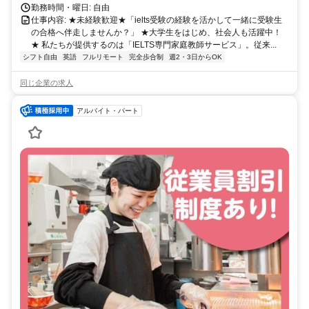
勤務時間・曜日: 自由
仕事内容: ★未経験歓迎★「ielts受験の経験を活かして一緒に受験生
の合格へ伴走しませんか？」 ★大学生をはじめ、社会人も活躍中！
★ 私たちが提供するのは「IELTS専門家庭教師サービス」。従来...
シフト自由
英語
フルリモート
完全歩合制
週2・3日からOK
同じ企業の求人
アルバイト・パート