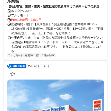
ル業務
【完全在宅】主婦・主夫・副業歓迎◎飲食店向け予約サービスの新規開
拓
株式会社ハロー
フルリモート
時給1,500円～2,500円
勤務時間・曜日: 【原則自由】 * 完全在宅勤務 * 営業時間10:00〜
18:00の間で1日4時間〜、週3日〜OK * 推奨：13〜17時の間 * 「平日
のお昼だけ」「金、土、日のみ」など柔軟に...
仕事内容: 主婦・主夫・副業の方活躍中◎ 飲食店向け予約サービスの
新規開拓 ■電話営業（インサイドセールス） ・完全在宅でできる、飲
食店向けの電話営業のお仕事です。 ・飲食店のコスト削減につなが
る...
フルリモート
在宅OK
週2・3日からOK
アルバイト・パート