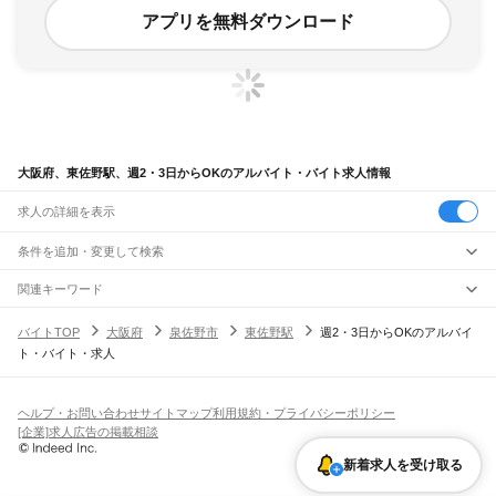
アプリを無料ダウンロード
大阪府、東佐野駅、週2・3日からOKのアルバイト・バイト求人情報
求人の詳細を表示
条件を追加・変更して検索
市区町村を追加・変更
関連キーワード
完全在宅ワーク 全国
シール貼り 在宅
現在地周辺
ガチャガチャ
犬カフェ
大阪府
駅を追加・変更
バイトTOP
大阪府
泉佐野市
東佐野駅
週2・3日からOKのアルバイ
大阪府
すべて
ト・バイト・求人
大阪市
すべて
職種を追加・変更
JR京都線
都島区
福島区
此花区
西区
港区
大正区
天王寺区
浪速区
西淀川区
東淀川区
東成区
島本駅
高槻駅
摂津富田駅
JR総持寺駅
茨木駅
千里丘駅
岸辺駅
吹田駅
東淀川駅
飲食・フードサービス
生野区
旭区
城東区
阿倍野区
住吉区
東住吉区
西成区
淀川区
鶴見区
住之江区
特徴を追加・変更
新大阪駅
大阪駅
飲食・フードサービス
平野区
北区
中央区
すべて
ヘルプ・お問い合わせ
サイトマップ
利用規約・プライバシーポリシー
ホールスタッフ
キッチンスタッフ
皿洗い・洗い場
精肉・鮮魚加工
給食調理
人気
[企業]求人広告の掲載相談
JR神戸線(大阪～神戸)
堺市
すべて
雇用形態を追加・変更
パン屋（ベーカリー）
フードカウンター販売員
バー（BAR）・バーテンダー
日払いOK
高校生歓迎
学生歓迎
深夜の仕事
髪型・髪色自由
ひげOK
ネイルOK
大阪駅
塚本駅
堺区
中区
東区
西区
南区
北区
美原区
新着求人を受け取る
飲食店補助（開店・閉店準備）
飲食店（店長・マネージャー）
ピアスOK
アルバイト・パート
履歴書不要
オープニングスタッフ
留学生・外国人活躍中
都道府県を変更
営業・販売
大和路線
岸和田市
豊中市
池田市
吹田市
泉大津市
高槻市
貝塚市
守口市
枚方市
茨木市
勤務期間
正社員