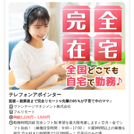
テレフォンアポインター
面接～就業後まで完全リモート✨先輩の95％が子育て中のママ♫
ヴァンテージマネジメント株式会社
フルリモート
時給1,226円～1,920円
勤務時間詳細 完全シフト制 希望を最大限考慮します♫ ⏰月～金でシ
フト自由！ （稼働目安時間： 9:00～17:00 ） ※週9時間以上の稼働を
想定 ⏰お好きな時間帯で1日3時間～！ ⏰平日のみの週...