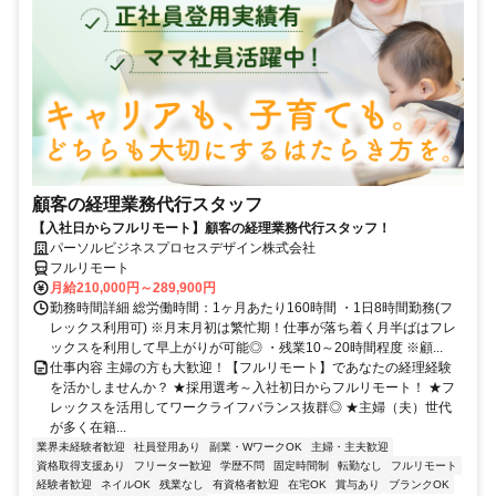
顧客の経理業務代行スタッフ
【入社日からフルリモート】顧客の経理業務代行スタッフ！
パーソルビジネスプロセスデザイン株式会社
フルリモート
月給210,000円～289,900円
勤務時間詳細 総労働時間：1ヶ月あたり160時間 ・1日8時間勤務(フ
レックス利用可) ※月末月初は繁忙期！仕事が落ち着く月半ばはフレ
ックスを利用して早上がりが可能◎ ・残業10～20時間程度 ※顧...
仕事内容 主婦の方も大歓迎！【フルリモート】であなたの経理経験
を活かしませんか？ ★採用選考～入社初日からフルリモート！ ★フ
レックスを活用してワークライフバランス抜群◎ ★主婦（夫）世代
が多く在籍...
業界未経験者歓迎
社員登用あり
副業・WワークOK
主婦・主夫歓迎
資格取得支援あり
フリーター歓迎
学歴不問
固定時間制
転勤なし
フルリモート
経験者歓迎
ネイルOK
残業なし
有資格者歓迎
在宅OK
賞与あり
ブランクOK