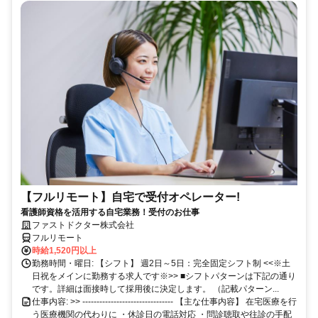
【フルリモート】自宅で受付オペレーター!
看護師資格を活用する自宅業務！受付のお仕事
ファストドクター株式会社
フルリモート
時給1,520円以上
勤務時間・曜日: 【シフト】 週2日～5日：完全固定シフト制 <<※土
日祝をメインに勤務する求人です※>> ■シフトパターンは下記の通り
です。詳細は面接時して採用後に決定します。 （記載パターン...
仕事内容: >> -------------------------------- 【主な仕事内容】 在宅医療を行
う医療機関の代わりに ・休診日の電話対応 ・問診聴取や往診の手配