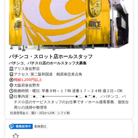
パチンコ・スロット店ホールスタッフ
パチンコ、パチスロ店のホールスタッフ大募集
アリス泉佐野店
アクセス: 第二阪和国道 鶴原南交差点角
時給1,200円以上
大阪府泉佐野市
勤務時間・曜日: 早番９時～１７時 遅番１７～２４時 週２日～OK
仕事内容: ::★。::★━━━━━━━━★::。★:*::★。 ✅パチンコ、パ
チスロ店のサービススタッフのお仕事です ✅ホール接客業務、遊技台
周りの清掃や整理等
社員登用あり
週2・3日からOK
シフト制
業務委託