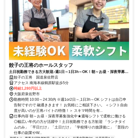
餃子の王将のホールスタッフ
土日祝勤務できる方大歓迎♪週1日～1日3h～OK！朝～お昼・深夜帯募集
強化中★嬉しいまかない有◎未経験も安心の教育制度◎
餃子の王将 国道泉佐野店
アクセス 南海本線鶴原駅徒歩5分
時給1,280円以上
大阪府泉佐野市
勤務時間 10:00～24:30内 ※週1or2日～,1日3h～OK シフトは自己申
告制ですので 融通ききます！ お気軽にご相談下さい。 ＜シフト自由
度が高いのが王将バイトの特徴！＞ スキマ時間を有...
仕事内容 朝～お昼・深夜帯募集強化中★週毎シフトで柔軟に働ける
◎幅広い年代の方が活躍中！土日祝勤務できる方歓迎 「ランチタイ
ムのみ」「平日だけ」「土日だけ」「学校帰りの放課後に」「普段の
仕事の副業やW...