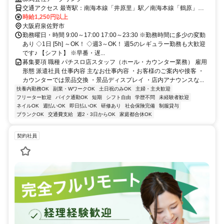
交通アクセス 最寄駅：南海本線「井原里」駅／南海本線「鶴原」駅
／阪和線「東佐野」駅
時給1,250円以上
大阪府泉佐野市
勤務曜日・時間 9:00～17:00 17:00～23:30 ※勤務時間に多少の変動
あり ◇1日 [5h] ～OK！ ◇週3～OK！ 週5のレギュラー勤務も大歓迎
です♪ 【シフト】 ※早番・遅...
募集要項 職種 パチスロ店スタッフ（ホール・カウンター業務） 雇用
形態 派遣社員 仕事内容 主なお仕事内容 ・お客様のご案内や接客 ・
カウンターでは景品交換 ・景品ディスプレイ ・店内アナウンスな...
扶養内勤務OK
副業・WワークOK
土日祝のみOK
主婦・主夫歓迎
フリーター歓迎
バイク通勤OK
短期
シフト自由
学歴不問
未経験者歓迎
ネイルOK
週払いOK
即日払いOK
研修あり
社会保険完備
制服貸与
ブランクOK
交通費支給
週2・3日からOK
家庭都合休OK
契約社員