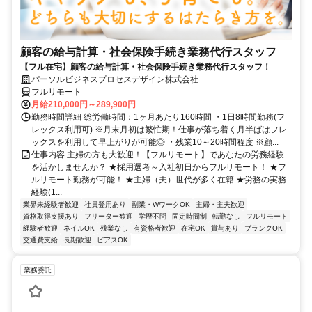
顧客の給与計算・社会保険手続き業務代行スタッフ
【フル在宅】顧客の給与計算・社会保険手続き業務代行スタッフ！
パーソルビジネスプロセスデザイン株式会社
フルリモート
月給210,000円～289,900円
勤務時間詳細 総労働時間：1ヶ月あたり160時間 ・1日8時間勤務(フ
レックス利用可) ※月末月初は繁忙期！仕事が落ち着く月半ばはフレ
ックスを利用して早上がりが可能◎ ・残業10～20時間程度 ※顧...
仕事内容 主婦の方も大歓迎！【フルリモート】であなたの労務経験
を活かしませんか？ ★採用選考～入社初日からフルリモート！ ★フ
ルリモート勤務が可能！ ★主婦（夫）世代が多く在籍 ★労務の実務
経験(1...
業界未経験者歓迎
社員登用あり
副業・WワークOK
主婦・主夫歓迎
資格取得支援あり
フリーター歓迎
学歴不問
固定時間制
転勤なし
フルリモート
経験者歓迎
ネイルOK
残業なし
有資格者歓迎
在宅OK
賞与あり
ブランクOK
交通費支給
長期歓迎
ピアスOK
業務委託