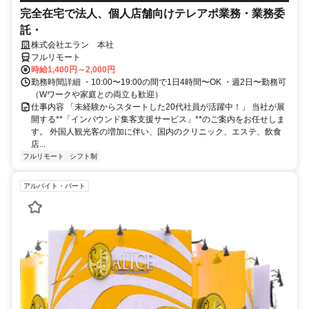
完全在宅で法人、個人店舗向けテレアポ業務・業務委
託・
株式会社エラン 本社
フルリモート
時給1,400円～2,000円
勤務時間詳細 ・10:00〜19:00の間で1日4時間〜OK ・週2日〜勤務可
（Wワークや家庭との両立も歓迎）
仕事内容 「未経験からスタートした20代社員が活躍中！」 当社が展
開する**「インバウンド集客支援サービス」**のご案内をお任せしま
す。 外国人観光客の増加に伴い、国内のクリニック、エステ、飲食
店...
フルリモート
シフト制
アルバイト・パート