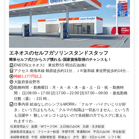
エネオスのセルフガソリンスタンドスタッフ
簡単セルフ式だからスグ慣れる♪国家資格取得のチャンスも！
ENEOS(エネオス) 東佐野SS 明治石油(株)
アクセス 南海本線 鶴原徒歩約11分、ＪＲ阪和線 東佐野徒歩約14分、
ＪＲ阪和線 和泉橋本徒歩約17分
時給1,177円以上
大阪府泉佐野市
勤務時間 ・勤務曜日：月・火・水・木・金・土・日・祝 ・勤務時
間： [1] 08:00～17:00 [2] 17:00～22:00 [3] 07:00～09:00 ・最低勤務
日数（週）：2日 時...
仕事内容 給油なしのシンプルWORK♪ 「クルマ・バイクいじりが好
き」という方はもちろん「クルマの知識は一切ありません」という方
も活躍中！ 難しいオシゴトはないので未経験の方でもスグに覚えら
れます☆わ...
社員登用あり
副業・WワークOK
土日祝のみOK
主婦・主夫歓迎
資格取得支援あり
フリーター歓迎
学歴不問
車通勤OK
平日のみOK
学生歓迎
未経験者歓迎
午前
経験者歓迎
研修あり
夕方
週2・3日からOK
シフト制