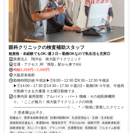
眼科クリニックの検査補助スタッフ
無資格・未経験でもOK♪週２日～勤務OKなので私生活も充実◎
医療法人 翔洋会 南大阪アイクリニック
交通・アクセス JR「熊取」駅から車で4分
時給1,250円～1,350円
大阪府泉南郡
勤務時間詳細 午前診▶①9:00～12:30 ②9:30～12:30 午後診
▶①14:00～17:30 ②14:30～17:30 ※週2日～勤務OK ※午前、午後両
方勤務できる方優遇 ※土曜日勤務でき...
仕事内容 雇用形態：アルバイト・パート 職種：その他医療機関
☆。・ここが魅力！ 南大阪アイクリニックの特徴
―――――――――――――――☆・。＊ ✅地域に密着したクリニッ
ク 患者層はお子さ...
制服あり
業界未経験者歓迎
扶養内勤務OK
社員登用あり
主婦・主夫歓迎
資格取得支援あり
車通勤OK
職場見学可
平日のみOK
経験不問
未経験者歓迎
経験者歓迎
月1シフト提出
ブランクOK
交通費支給
長期歓迎
フルタイム歓迎
週2・3日からOK
シフト制
社割あり