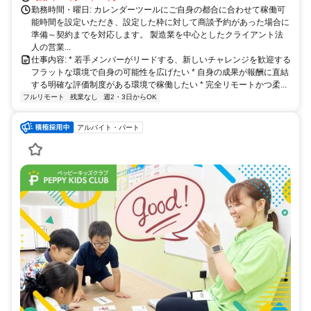
勤務時間・曜日: カレンダーツールにご自身の都合に合わせて稼働可
能時間を設定いただき、設定した枠に対して商談予約があった場合に
準備～契約までを対応します。 製造業を中心としたクライアント法
人の営業...
仕事内容: * 若手メンバーがリードする、新しいチャレンジを歓迎する
フラットな環境で自身の可能性を広げたい * 自身の成果が報酬に直結
する明確な評価制度がある環境で稼働したい * 完全リモートかつ柔...
フルリモート
残業なし
週2・3日からOK
アルバイト・パート