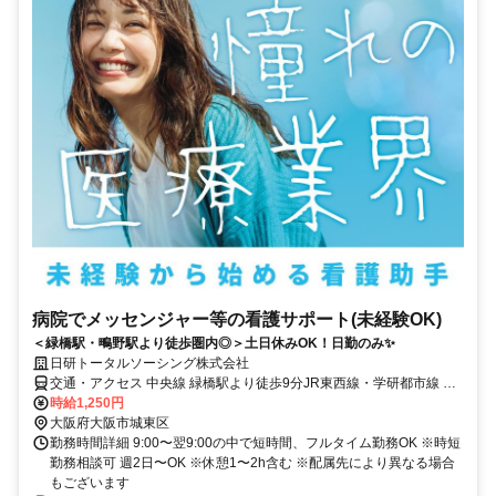
病院でメッセンジャー等の看護サポート(未経験OK)
＜緑橋駅・鴫野駅より徒歩圏内◎＞土日休みOK！日勤のみ✨
日研トータルソーシング株式会社
交通・アクセス 中央線 緑橋駅より徒歩9分JR東西線・学研都市線 鴫
野駅より徒歩10分
時給1,250円
大阪府大阪市城東区
勤務時間詳細 9:00〜翌9:00の中で短時間、フルタイム勤務OK ※時短
勤務相談可 週2日〜OK ※休憩1〜2h含む ※配属先により異なる場合
もございます