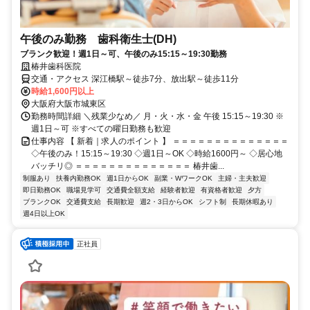
午後のみ勤務 歯科衛生士(DH)
ブランク歓迎！週1日～可、午後のみ15:15～19:30勤務
椿井歯科医院
交通・アクセス 深江橋駅～徒歩7分、放出駅～徒歩11分
時給1,600円以上
大阪府大阪市城東区
勤務時間詳細 ＼残業少なめ／ 月・火・水・金 午後 15:15～19:30 ※
週1日～可 ※すべての曜日勤務も歓迎
仕事内容 【 新着｜求人のポイント 】 ＝＝＝＝＝＝＝＝＝＝＝＝＝＝
◇午後のみ！15:15～19:30 ◇週1日～OK ◇時給1600円～ ◇居心地
バッチリ◎ ＝＝＝＝＝＝＝＝＝＝＝＝＝＝ 椿井歯...
制服あり
扶養内勤務OK
週1日からOK
副業・WワークOK
主婦・主夫歓迎
即日勤務OK
職場見学可
交通費全額支給
経験者歓迎
有資格者歓迎
夕方
ブランクOK
交通費支給
長期歓迎
週2・3日からOK
シフト制
長期休暇あり
週4日以上OK
正社員