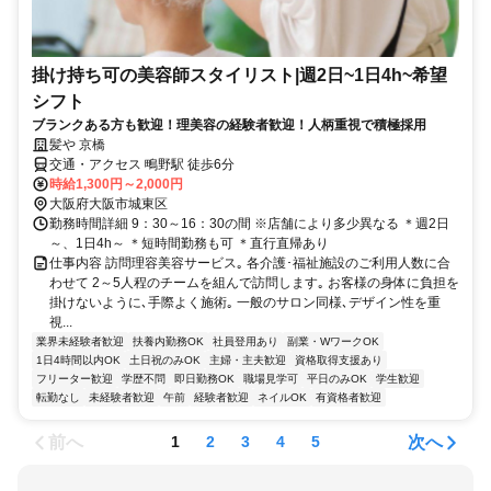
掛け持ち可の美容師スタイリスト|週2日~1日4h~希望
シフト
ブランクある方も歓迎！理美容の経験者歓迎！人柄重視で積極採用
髪や 京橋
交通・アクセス 鴫野駅 徒歩6分
時給1,300円～2,000円
大阪府大阪市城東区
勤務時間詳細 9：30～16：30の間 ※店舗により多少異なる ＊週2日
～、1日4h～ ＊短時間勤務も可 ＊直行直帰あり
仕事内容 訪問理容美容サービス｡ 各介護･福祉施設のご利用人数に合
わせて 2～5人程のチームを組んで訪問します｡ お客様の身体に負担を
掛けないように､手際よく施術｡ 一般のサロン同様､デザイン性を重
視...
業界未経験者歓迎
扶養内勤務OK
社員登用あり
副業・WワークOK
1日4時間以内OK
土日祝のみOK
主婦・主夫歓迎
資格取得支援あり
フリーター歓迎
学歴不問
即日勤務OK
職場見学可
平日のみOK
学生歓迎
転勤なし
未経験者歓迎
午前
経験者歓迎
ネイルOK
有資格者歓迎
前へ
次へ
1
2
3
4
5