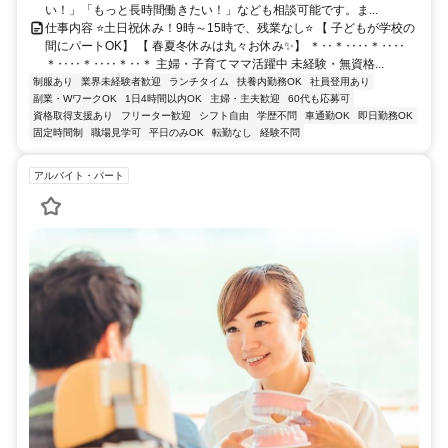
い！」「もっと長時間働きたい！」なども相談可能です。ま...
仕事内容 ⭐土日祝休み！9時～15時で、残業なし⭐ 【 子どもが学校の
間にパートOK】 【 春夏冬休みは丸々お休み✨】 ＊‥＊‥‥＊‥‥
＊‥‥＊‥‥＊‥＊ 主婦・子育てママ活躍中 未経験・無資格...
制服あり
業界未経験者歓迎
ランチタイム
扶養内勤務OK
社員登用あり
副業・WワークOK
1日4時間以内OK
主婦・主夫歓迎
60代も応募可
資格取得支援あり
フリーター歓迎
シフト自由
学歴不問
車通勤OK
即日勤務OK
固定時間制
職場見学可
平日のみOK
転勤なし
経験不問
アルバイト・パート