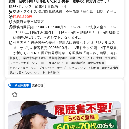
資格・経験不問！研修ありで安心♪美容・健康の知識が身につく！
M5ドラッグ 蒲生4丁目薬局[360]
交通・アクセス 長堀鶴見緑地線・今里筋線「蒲生四丁目駅」から徒
歩30秒
時給1,300円
大阪府大阪市城東区
勤務時間詳細 9：00～19：00/月 9：00～20：00/火水木金 9：00～
13：00/土 日祝休み 週2日、1日4～8時間～勤務OK！ （8時間勤務は
研修後OPENしてからのシフトとなります...
仕事内容 ＼未経験から美容・健康の販売職へ！／ オリジナルコス
メ・サプリの接客販売 2026年10月に「M5ドラッグ 蒲生4丁目薬局」
が新しくOPEN！ 長堀鶴見緑地線・今里筋線「蒲生四丁目駅」徒歩...
制服あり
業界未経験者歓迎
扶養内勤務OK
副業・WワークOK
主婦・主夫歓迎
フリーター歓迎
シフト自由
経験不問
午前
経験者歓迎
有資格者歓迎
月1シフト提出
夕方
ブランクOK
オープニングスタッフ
長期歓迎
駅近5分以内
週2・3日からOK
シフト制
社割あり
業務委託