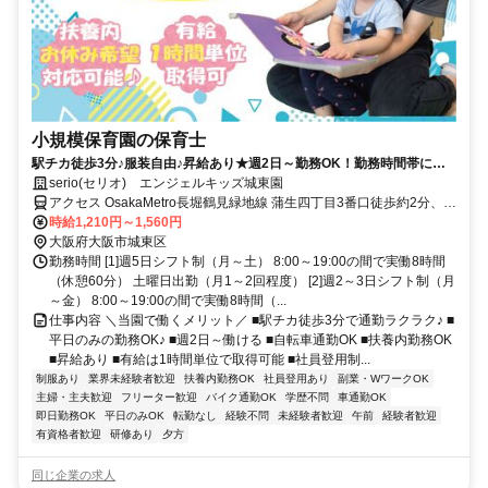
小規模保育園の保育士
駅チカ徒歩3分♪服装自由♪昇給あり★週2日～勤務OK！勤務時間帯によ
っては時給1560円～！社員登用あり♪
serio(セリオ) エンジェルキッズ城東園
アクセス OsakaMetro長堀鶴見緑地線 蒲生四丁目3番口徒歩約2分、
OsakaMetro今里筋線 蒲生四丁目3番口徒歩約2分、OsakaMetro今里
時給1,210円～1,560円
筋線 鴫野3番口徒歩約11分 車通勤可（駐車場代自己負担）※規定あ
大阪府大阪市城東区
り 自転車通勤OK（駐輪場あり）
勤務時間 [1]週5日シフト制（月～土） 8:00～19:00の間で実働8時間
（休憩60分） 土曜日出勤（月1～2回程度） [2]週2～3日シフト制（月
～金） 8:00～19:00の間で実働8時間（...
仕事内容 ＼当園で働くメリット／ ■駅チカ徒歩3分で通勤ラクラク♪ ■
平日のみの勤務OK♪ ■週2日～働ける ■自転車通勤OK ■扶養内勤務OK
■昇給あり ■有給は1時間単位で取得可能 ■社員登用制...
制服あり
業界未経験者歓迎
扶養内勤務OK
社員登用あり
副業・WワークOK
主婦・主夫歓迎
フリーター歓迎
バイク通勤OK
学歴不問
車通勤OK
即日勤務OK
平日のみOK
転勤なし
経験不問
未経験者歓迎
午前
経験者歓迎
有資格者歓迎
研修あり
夕方
同じ企業の求人