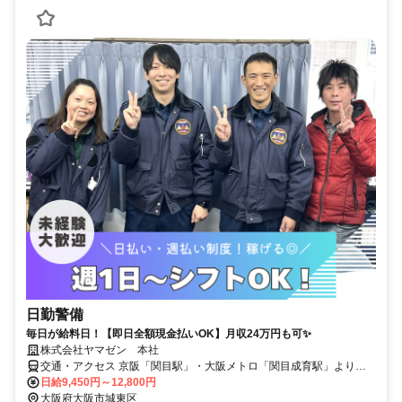
日勤警備
毎日が給料日！【即日全額現金払いOK】月収24万円も可✨
株式会社ヤマゼン 本社
交通・アクセス 京阪「関目駅」・大阪メトロ「関目成育駅」より徒
歩3分
日給9,450円～12,800円
大阪府大阪市城東区