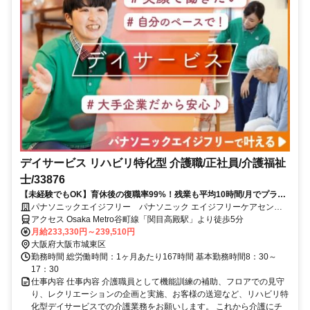
デイサービス リハビリ特化型 介護職/正社員/介護福祉
士/33876
【未経験でもOK】育休後の復職率99%！残業も平均10時間/月でプライ
ベートとの両立も可能です入社時や階級別の研修あり◎スキルや役割に
パナソニックエイジフリー パナソニック エイジフリーケアセンタ
応じたグレード設定で、あなたのキャリアアップを応援します！
ー関目・デイサービス
アクセス Osaka Metro谷町線「関目高殿駅」より徒歩5分
月給233,330円～239,510円
大阪府大阪市城東区
勤務時間 総労働時間：1ヶ月あたり167時間 基本勤務時間8：30～
17：30
仕事内容 仕事内容 介護職員として機能訓練の補助、フロアでの見守
り、レクリエーションの企画と実施、お客様の送迎など、リハビリ特
化型デイサービスでの介護業務をお願いします。 これから介護にチ