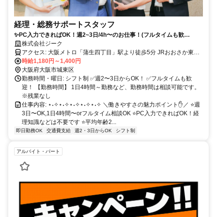
経理・総務サポートスタッフ
✨PC入力できればOK！週2~3日/4h〜のお仕事！(フルタイムも歓
迎)✨【✅土日祝休み／✅時間・曜日は希望でOK／✅扶養内OK／✅ネイ
株式会社ジーク
ル・服装自由】
アクセス: 大阪メトロ「蒲生四丁目」駅より徒歩5分 JRおおさか東線
「鴫野」駅より徒歩8分
時給1,180円～1,400円
大阪府大阪市城東区
勤務時間・曜日: シフト制 ✅️週2〜3日からOK！ ✅️フルタイムも歓
迎！ 【勤務時間】 1日4時間～勤務など、勤務時間は相談可能です。
※残業なし
仕事内容: ⋆˖✧⋆˖✧⋆˖✧⋆˖✧⋆˖✧ ＼働きやすさの魅力ポイント✋️／ ⭐️週
3日〜OK,1日4時間〜orフルタイム相談OK ⭐️PC入力できればOK！経
理知識などは不要です ⭐️平均年齢2...
即日勤務OK
交通費支給
週2・3日からOK
シフト制
アルバイト・パート