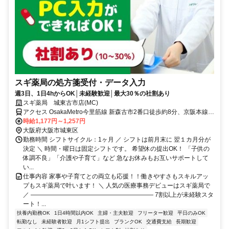
スギ薬局の処方箋受付・データ入力
週3日、1日4hからOK│未経験歓迎│最大30％の社割あり
スギ薬局 城東古市店(MC)
アクセス OsakaMetro今里筋線 新森古市2番口徒歩約8分、京阪本線
関目東出口徒歩約10分、OsakaMetro今里筋線 関目成育1番口徒歩約
時給1,177円～1,257円
11分
大阪府大阪市城東区
勤務時間 シフトサイクル：1ヶ月 ／ シフトは前月末に 翌１カ月分が
決定 ＼ 時間・曜日は固定シフトです。 希望休の提出OK！ 「子供の
体調不良」「介護や子育て」など 急なお休みもお互いサポートして
い...
仕事内容 家事や子育てとの両立も応援！！働きやすさもスキルアッ
プもスギ薬局で叶います！ ＼ 人気の医療事務デビューはスギ薬局で
／ ―――――――――――――――――――― 7割以上が未経験スタ
ート！...
扶養内勤務OK
1日4時間以内OK
主婦・主夫歓迎
フリーター歓迎
平日のみOK
転勤なし
未経験者歓迎
月1シフト提出
ブランクOK
交通費支給
長期歓迎