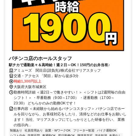
パチンコ店のホールスタッフ
駅チカで通勤楽々＆高時給！週２日～OK！150円のお弁当有♪
アミューズ 関目店(請負先)/株式会社マリアスタッフ
交通・アクセス 「関目」駅から徒歩3分
時給1,300円以上
大阪府大阪市城東区
勤務時間詳細 ＜週2日～で働きやすい！＞ ＜シフトは2週間毎の自由
シフト！＞ ・早番勤務（9:00～17:00） ・遅番勤務（17:00～
23:30） どちらかのみの勤務OKです！
仕事内容 ＜未経験から始めるパチンコスタッフ＞ パチンコ店でホー
ルを回りながら、お客様対応をしたり、清掃などのお仕事をお願いし
ます！ 当社、マリアスタッフにてしっかりとした研修を行い、 業務
の指示内...
制服あり
社員登用あり
副業・WワークOK
フリーター歓迎
バイク通勤OK
シフト自由
学歴不問
車通勤OK
即日勤務OK
職場見学可
学生歓迎
転勤なし