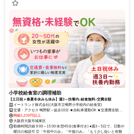
小学校給食室の調理補助
【土日祝＋春夏冬休みも休み】週3～扶養内♪給食無料♪交費全額
イートランド株式会社(大阪市立鴫野小学校内の給食室)
交通・アクセス 鴫野駅～徒歩10分 ★自転車通勤OK ★交通費全額支
給
時給1,230円以上
大阪府大阪市城東区
勤務時間詳細 9:00～15:00 休憩45分(食事付き) ●週3～5日で、日数や
曜日の相談可 ⏰「午前中のみ」「午後のみ」「もう少し短いと有難