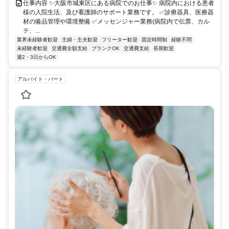
仕事内容 ✨大阪市城東区にある病院でのお仕事✨ 病院内における患者
様の入院生活、及び看護師のサポート業務です。 ✅診療器具、医療器
材の備品管理や環境整備 ✅メッセンジャー業務(病院内で伝票、カル
テ、...
業界未経験者歓迎
主婦・主夫歓迎
フリーター歓迎
固定時間制
経験不問
未経験者歓迎
交通費全額支給
ブランクOK
交通費支給
長期歓迎
週2・3日からOK
アルバイト・パート