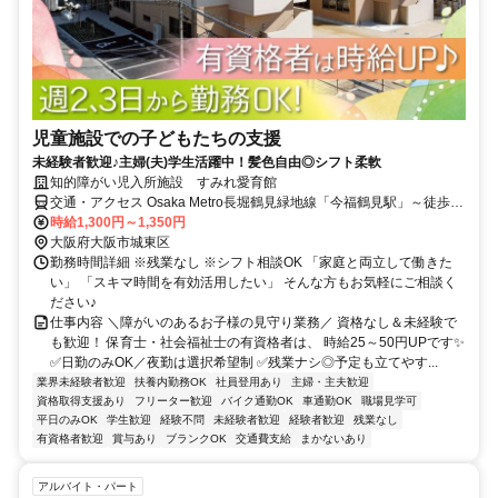
児童施設での子どもたちの支援
未経験者歓迎♪主婦(夫)学生活躍中！髪色自由◎シフト柔軟
知的障がい児入所施設 すみれ愛育館
交通・アクセス Osaka Metro長堀鶴見緑地線「今福鶴見駅」～徒歩10
分・「蒲生四丁目駅」～徒歩20分／京阪本線「関目駅」～徒歩20分
時給1,300円～1,350円
大阪府大阪市城東区
勤務時間詳細 ※残業なし ※シフト相談OK 「家庭と両立して働きた
い」 「スキマ時間を有効活用したい」 そんな方もお気軽にご相談く
ださい♪
仕事内容 ＼障がいのあるお子様の見守り業務／ 資格なし＆未経験で
も歓迎！ 保育士・社会福祉士の有資格者は、 時給25～50円UPです✨
✅日勤のみOK／夜勤は選択希望制 ✅残業ナシ◎予定も立てやす...
業界未経験者歓迎
扶養内勤務OK
社員登用あり
主婦・主夫歓迎
資格取得支援あり
フリーター歓迎
バイク通勤OK
車通勤OK
職場見学可
平日のみOK
学生歓迎
経験不問
未経験者歓迎
経験者歓迎
残業なし
有資格者歓迎
賞与あり
ブランクOK
交通費支給
まかないあり
アルバイト・パート