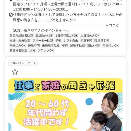
固定シフトOK！ 月曜～土曜の間で週1日～OK！ ⏰シフト例⏰ 7:30～
13:30 8:00～14:00 14:00～20:00...
仕事内容 ✨＼保育士として復職したい方を全力で応援！／✨ あなたの
理想の働き方を、ここで叶えませんか？
━━━━━━━━━━━━━━━━━━━━━━━━━━ 🔹ココが
魅力！働きやすさのポイント🔹 ━...
業界未経験者歓迎
週1日からOK
1日4時間以内OK
土日祝のみOK
主婦・主夫歓迎
フリーター歓迎
早朝
シフト自由
学歴不問
職場見学可
平日のみOK
経験不問
未経験者歓迎
午前
経験者歓迎
週払いOK
即日払いOK
有資格者歓迎
夕方
ブランクOK
アルバイト・パート