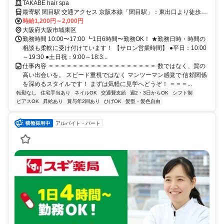
不安…という方もご安心ください！
TAKABE hair spa
最寄駅 関目駅 交通アクセス 京阪本線「関目駅」：東出口より徒歩約
7分 Osaka Metro今里筋線「関目成育駅」：1番出口より徒歩約8分
時給1,200円～2,000円
Osaka Metro長堀鶴見緑地線「新森古市駅」：2番出口より徒歩約
大阪府大阪市城東区
10〜11分
勤務時間 10:00〜17:00 ┗1日6時間〜勤務OK！ ★勤務日時・時間の
相談も柔軟に受け付けています！ 【サロン営業時間】 ●平日：10:00
～19:30 ●土日祝：9:00～18:3...
仕事内容 ＝＝＝＝＝＝＝＝＝＝＝＝＝＝＝＝＝＝ 数ではなく、質の
高い出会いを。 スピード重視ではなく マンツーマン感覚で 信頼関係
を深めるスタイルです！ まずは気軽に見学へどうぞ！ ＝＝＝...
転勤なし
住宅手当あり
ネイルOK
交通費支給
週2・3日からOK
シフト制
ピアスOK
昇給あり
賞与年2回あり
ひげOK
髪型・髪色自由
アルバイト・パート