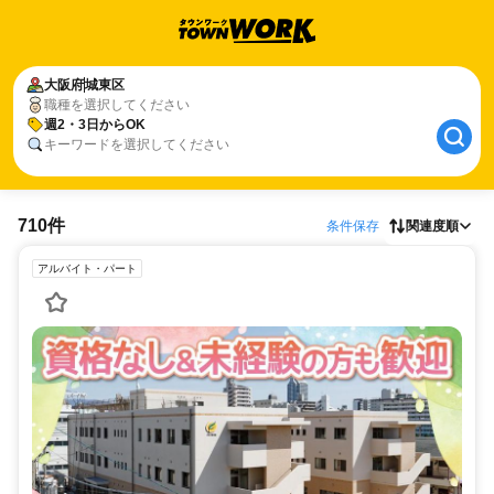
大阪府
城東区
職種を選択してください
週2・3日からOK
キーワードを選択してください
710件
条件保存
関連度順
アルバイト・パート