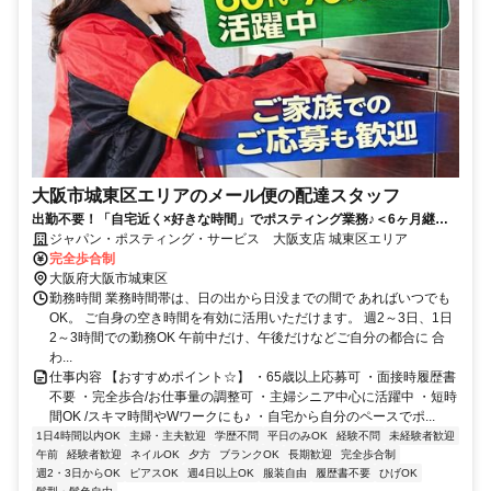
大阪市城東区エリアのメール便の配達スタッフ
出勤不要！「自宅近く×好きな時間」でポスティング業務♪＜6ヶ月継続
勤務で合計2万円のプチボーナス＞
ジャパン・ポスティング・サービス 大阪支店 城東区エリア
完全歩合制
大阪府大阪市城東区
勤務時間 業務時間帯は、日の出から日没までの間で あればいつでも
OK。 ご自身の空き時間を有効に活用いただけます。 週2～3日、1日
2～3時間での勤務OK 午前中だけ、午後だけなどご自分の都合に 合
わ...
仕事内容 【おすすめポイント☆】 ・65歳以上応募可 ・面接時履歴書
不要 ・完全歩合/お仕事量の調整可 ・主婦シニア中心に活躍中 ・短時
間OK /スキマ時間やWワークにも♪ ・自宅から自分のペースでポ...
1日4時間以内OK
主婦・主夫歓迎
学歴不問
平日のみOK
経験不問
未経験者歓迎
午前
経験者歓迎
ネイルOK
夕方
ブランクOK
長期歓迎
完全歩合制
週2・3日からOK
ピアスOK
週4日以上OK
服装自由
履歴書不要
ひげOK