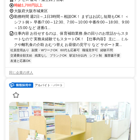
時給1,700円以上
大阪府大阪市城東区
勤務時間 週2日～,1日3時間～相談OK！ まずはお試し短期もOK！ ＜
シフト例＞ 早番/7:00～12:30、7:00～10:00 中番/9:00～18:00、9:00
～15:00 など 遅番/1...
仕事内容 お任せするのは、保育補助業務 身の回りのお世話からスタ
ートなので 実務未経験でもスタートOK！ 【仕事内容】 主に… ミル
クや離乳食の介助 おむつ替え お昼寝の見守り など サポート業...
社員登用あり
副業・WワークOK
60代も応募可
職場見学可
経験不問
交通費全額支給
残業なし
ブランクOK
駅近5分以内
シフト制
履歴書不要
友達と応募OK
同じ企業の求人
アルバイト・パート