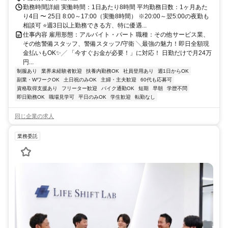
勤務時間詳細 実働時間：1日あたり8時間 平均勤務日数：1ヶ月あた
り4日 〜 25日 8:00～17:00（実働8時間） ※20:00～翌5:00の夜勤も
相談可 ⭐週3日以上勤務できる方、特に優遇...
仕事内容 雇用形態：アルバイト・パート 職種：その他サービス業、
その他警備スタッフ、警備スタッフ/守衛 ╲最強の魅力！即日全額現
金払いもOK✨╱ 「今すぐお金が必要！」に対応！ 日勤だけで月24万
円...
制服あり
業界未経験者歓迎
扶養内勤務OK
社員登用あり
週1日からOK
副業・WワークOK
土日祝のみOK
主婦・主夫歓迎
60代も応募可
資格取得支援あり
フリーター歓迎
バイク通勤OK
短期
早朝
学歴不問
即日勤務OK
職場見学可
平日のみOK
学生歓迎
転勤なし
同じ企業の求人
業務委託