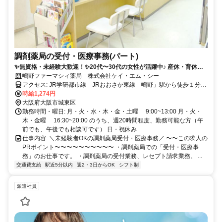
調剤薬局の受付・医療事務(パート)
✨無資格・未経験大歓迎！✨20代〜30代の女性が活躍中♪ 産休・育休が
取りやすい職場環境！
鴫野ファーマシィ薬局 株式会社ケイ・エム・シー
アクセス: JR学研都市線 JRおおさか東線「鴫野」駅から徒歩１分
大阪メトロ今里筋線「鴫野」駅から徒歩１分
時給1,274円
大阪府大阪市城東区
勤務時間・曜日: 月・火・水・木・金・土曜 9:00~13:00 月・火・
木・金曜 16:30~20:00 のうち、週20時間程度、勤務可能な方（午
前でも、午後でも相談可です） 日・祝休み
仕事内容: ＼未経験者OKの調剤薬局受付・医療事務／ 〜〜この求人の
PRポイント〜〜〜〜〜〜〜〜〜〜 ・調剤薬局での「受付・医療事
務」のお仕事です。 ・調剤薬局の受付業務、レセプト請求業務。 ...
交通費支給
駅近5分以内
週2・3日からOK
シフト制
派遣社員