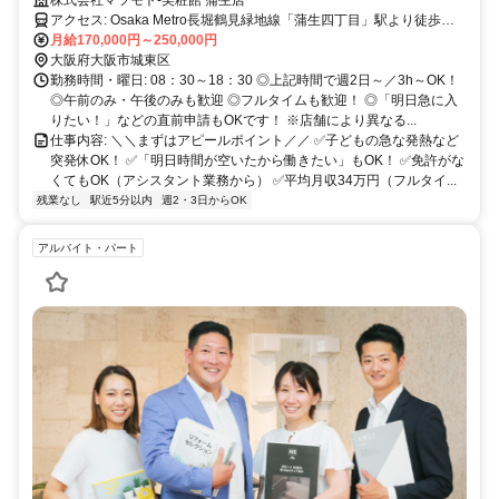
時にガッツリ稼げる◎子育て後のシフト増も大歓迎／週2～OK！
株式会社マツモト-美粧館 蒲生店
アクセス: Osaka Metro長堀鶴見緑地線「蒲生四丁目」駅より徒歩約1
分
月給170,000円～250,000円
大阪府大阪市城東区
勤務時間・曜日: 08：30～18：30 ◎上記時間で週2日～／3h～OK！
◎午前のみ・午後のみも歓迎 ◎フルタイムも歓迎！ ◎「明日急に入
りたい！」などの直前申請もOKです！ ※店舗により異なる...
仕事内容: ＼＼まずはアピールポイント／／ ✅子どもの急な発熱など
突発休OK！ ✅「明日時間が空いたから働きたい」もOK！ ✅免許がな
くてもOK（アシスタント業務から） ✅平均月収34万円（フルタイ...
残業なし
駅近5分以内
週2・3日からOK
アルバイト・パート