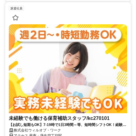
派遣社員
未経験でも働ける保育補助スタッフ/kc270101
【お試し短期もOK】7-19時で1日3時間～等、短時間シフトOK！経験な
くても高時給でスタート可能！
株式会社ウィルオブ・ワーク
アクセス 最寄：蒲生四丁目駅