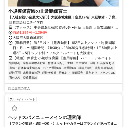
小規模保育園の非常勤保育士
【入社お祝い金最大5万円】大阪市城東区｜定員19名│未経験者・子育て
中の方でも大歓迎
株式会社ニチイ学館
【アクセス】 中央線深江橋駅 徒歩5分 ■住 所 大阪府 大阪市城東区 諏
時給1,294円～1,394円
訪4丁目13番33号 ■アクセス 中央線深江橋駅 徒歩5分
大阪府大阪市城東区
【勤務日数】 週2日以上 【勤務時間】 週2日以上／シフト制 開園曜
日：月～土 開園時間：7時30分～18時30分 勤務時間：1日6時間以上
週2日～5日 シフト制 ＊フルタイムパートも大歓迎で...
【職種】 保育士 小規模保育園 【雇用形態】 パート・アルバイト
制服あり
業界未経験者歓迎
育休延長あり
主婦・主夫歓迎
長期
社会保険あり
産休・育休取得実績あり
バイク通勤OK
車通勤OK
職場見学可
賞与年1回あり
経験不問
未経験者歓迎
経験者歓迎
研修あり
制服貸与
賞与あり
ブランクOK
育休あり
交通費支給
同じ企業の求人
アルバイト・パート
ヘッドスパメニューメインの理容師
【ブランク歓迎・週3～OK・】カットやカラーはブランクがあってまだ