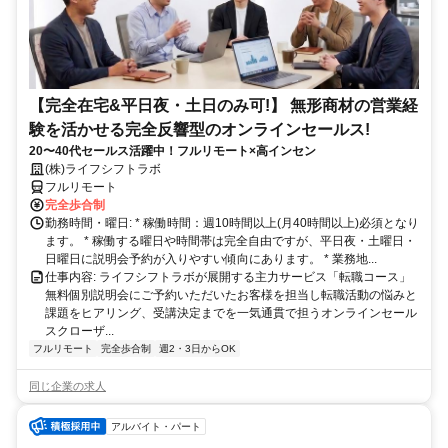
【完全在宅&平日夜・土日のみ可!】 無形商材の営業経
験を活かせる完全反響型のオンラインセールス!
20〜40代セールス活躍中！フルリモート×高インセン
(株)ライフシフトラボ
フルリモート
完全歩合制
勤務時間・曜日: * 稼働時間：週10時間以上(月40時間以上)必須となり
ます。 * 稼働する曜日や時間帯は完全自由ですが、平日夜・土曜日・
日曜日に説明会予約が入りやすい傾向にあります。 * 業務地...
仕事内容: ライフシフトラボが展開する主力サービス「転職コース」
無料個別説明会にご予約いただいたお客様を担当し転職活動の悩みと
課題をヒアリング、受講決定までを一気通貫で担うオンラインセール
スクローザ...
フルリモート
完全歩合制
週2・3日からOK
同じ企業の求人
アルバイト・パート