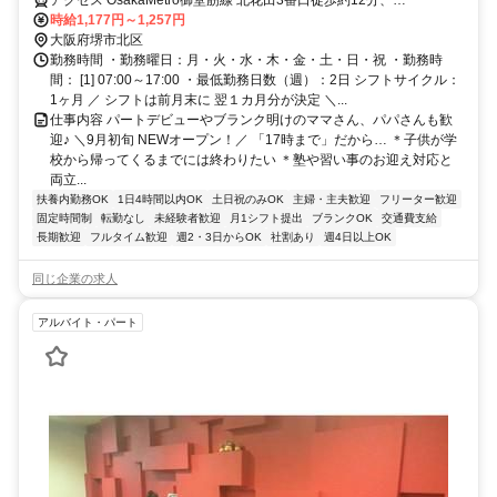
OsakaMetro御堂筋線 新金岡1番口徒歩約13分、近鉄南大阪線 布忍徒
時給1,177円～1,257円
歩約26分
大阪府堺市北区
勤務時間 ・勤務曜日：月・火・水・木・金・土・日・祝 ・勤務時
間： [1] 07:00～17:00 ・最低勤務日数（週）：2日 シフトサイクル：
1ヶ月 ／ シフトは前月末に 翌１カ月分が決定 ＼...
仕事内容 パートデビューやブランク明けのママさん、パパさんも歓
迎♪ ＼9月初旬 NEWオープン！／ 「17時まで」だから… ＊子供が学
校から帰ってくるまでには終わりたい ＊塾や習い事のお迎え対応と
両立...
扶養内勤務OK
1日4時間以内OK
土日祝のみOK
主婦・主夫歓迎
フリーター歓迎
固定時間制
転勤なし
未経験者歓迎
月1シフト提出
ブランクOK
交通費支給
長期歓迎
フルタイム歓迎
週2・3日からOK
社割あり
週4日以上OK
同じ企業の求人
アルバイト・パート