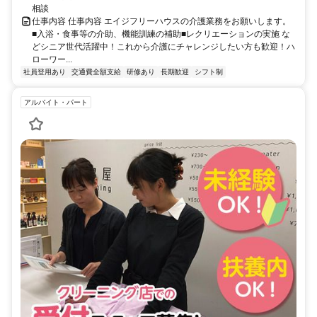
相談
仕事内容 仕事内容 エイジフリーハウスの介護業務をお願いします。
■入浴・食事等の介助、機能訓練の補助■レクリエーションの実施 な
どシニア世代活躍中！これから介護にチャレンジしたい方も歓迎！ハ
ローワー...
社員登用あり
交通費全額支給
研修あり
長期歓迎
シフト制
アルバイト・パート