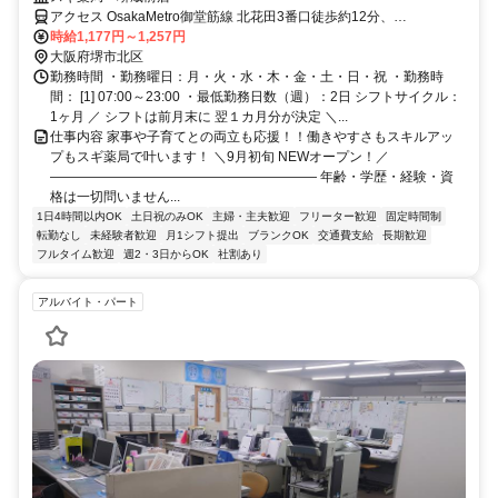
アクセス OsakaMetro御堂筋線 北花田3番口徒歩約12分、
OsakaMetro御堂筋線 新金岡1番口徒歩約13分、近鉄南大阪線 布忍徒
時給1,177円～1,257円
歩約26分
大阪府堺市北区
勤務時間 ・勤務曜日：月・火・水・木・金・土・日・祝 ・勤務時
間： [1] 07:00～23:00 ・最低勤務日数（週）：2日 シフトサイクル：
1ヶ月 ／ シフトは前月末に 翌１カ月分が決定 ＼...
仕事内容 家事や子育てとの両立も応援！！働きやすさもスキルアッ
プもスギ薬局で叶います！ ＼9月初旬 NEWオープン！／
―――――――――――――――――――― 年齢・学歴・経験・資
格は一切問いません...
1日4時間以内OK
土日祝のみOK
主婦・主夫歓迎
フリーター歓迎
固定時間制
転勤なし
未経験者歓迎
月1シフト提出
ブランクOK
交通費支給
長期歓迎
フルタイム歓迎
週2・3日からOK
社割あり
アルバイト・パート