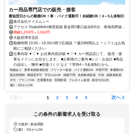
カー用品専門店での販売・接客
最短翌日からの勤務OK！車・バイク通勤可！未経験OK！4～5人体制◎
株式会社ケイエムシー
アクセス OsakaMetro御堂筋線 新金岡3番口徒歩約5分、南海高野線
中百舌鳥北出口徒歩約19分、ＪＲ阪和線 三国ヶ丘（大阪府）東出口
時給1,250円～1,562円
徒歩約23分 新金岡駅より徒歩2分／中百舌鳥駅・三国ヶ丘駅より車で
大阪府堺市北区
8分 ★車・バイク通勤OK
勤務時間 10:00～19:30の間で応相談 ＊週20時間以上 ＊シフトはお気
軽にご相談ください
仕事内容 ▼▽▼ お仕事内容詳細 ▼▽▼ カー用品店にて、 販売・接
客をメインにお任せします。 ■お客様のご案内 ■レジ・お会計 ■商品
の品出し・陳列 ■売場づくり など ？常時4～5名体制だから...
制服あり
業界未経験者歓迎
フリーター歓迎
バイク通勤OK
学歴不問
車通勤OK
固定時間制
職場見学可
平日のみOK
経験不問
未経験者歓迎
午前
経験者歓迎
夕方
ブランクOK
交通費支給
長期歓迎
フルタイム歓迎
駅近5分以内
週2・3日からOK
前へ
次へ
1
2
3
4
5
この条件の新着求人を受け取る
大阪府 / 新金岡駅
週2・3日からOK