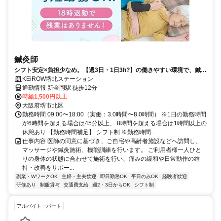
鍼灸師
シフト安定×負担少なめ。【週3日・1日3h?】の働きやすい環境で、鍼灸
の仕事をムリなく長く続けられます。
KEiROW堺北ステーション
通勤情報 新金岡駅 徒歩12分
時給1,500円以上
大阪府堺市北区
勤務時間 09:00〜18:00（実働：3.0時間〜8.0時間） ※1日の勤務時間
が6時間を超える場合は45分以上、 8時間を超える場合は1時間以上の
休憩あり 【勤務時間補足】 シフト制 ※勤務時間...
仕事内容 医師の同意に基づき、ご自宅や高齢者施設などへ訪問し、
マッサージや鍼灸施術、機能訓練を行います。 ご利用者様一人ひと
りの身体の状態に合わせて施術を行い、痛みの緩和や日常動作の維
持・改善をサポー...
副業・WワークOK
主婦・主夫歓迎
即日勤務OK
平日のみOK
経験者歓迎
研修あり
制服貸与
交通費支給
週2・3日からOK
シフト制
アルバイト・パート