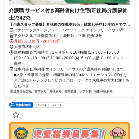
介護職 サービス付き高齢者向け住宅(正社員/介護福祉
士)/34233
【介護スタッフ募集】育休後の復職率99%！残業も平均10時間/月でプラ
イベートとの両立も可能です入社時や階級別の研修あり◎スキルや役割
パナソニックエイジフリー パナソニック エイジフリーハウス堺北
に応じたグレード設定で、あなたのキャリアアップを応援します！
花田
アクセス 地下鉄御堂筋線「北花田駅」下車 徒歩13分
月給257,330円～263,510円
大阪府堺市北区
勤務時間 総労働時間：1ヶ月あたり167時間 (1)7：00～16：00
(2)9：00～18：00 (3)11:00～20:00 (4)16：00～翌10：00 ※シフト
勤務
仕事内容 仕事内容 エイジフリーハウスの介護業務をお願いします。
■入浴・食事等の介助、機能訓練の補助■レクリエーションの実施 な
ど介護にチャレンジしたい方！ハローワークで求職中の方大歓迎！あ
なたのき...
交通費全額支給
賞与あり
育休あり
長期歓迎
シフト制
長期休暇あり
アルバイト・パート