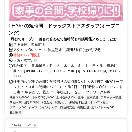
1日3h~の短時間 ドラッグストアスタッフ(オープニ
ング)
9月初旬オープン！都合に合わせて短時間も相談可能／ちょこっとお小
遣い稼ぎに
スギ薬局 堺蔵前店
アクセス OsakaMetro御堂筋線 北花田3番口徒歩約12分、
OsakaMetro御堂筋線 新金岡1番口徒歩約13分、近鉄南大阪線 布忍徒
時給1,177円以上
歩約26分
大阪府堺市北区
勤務時間 ・勤務曜日：月・火・水・木・金・土・日・祝 ・勤務時
間： [1] 09:00～12:00 [2] 12:00～15:00 [3] 15:00～18:00 [4] 18:00～
23:00 ...
仕事内容 家事の合間や学校帰りの短時間OK！ ＼9月初旬 NEWオープ
ン！／ ＊スキマ時間のバイトに＊ 週2日、1日3時間～OK！ ＊シフト
自由＊ 午前だけ、昼だけ、午後だけ…など ＼プチワークを探...
扶養内勤務OK
1日4時間以内OK
土日祝のみOK
主婦・主夫歓迎
フリーター歓迎
学歴不問
固定時間制
学生歓迎
転勤なし
未経験者歓迎
月1シフト提出
ブランクOK
オープニングスタッフ
交通費支給
長期歓迎
週2・3日からOK
社割あり
アルバイト・パート