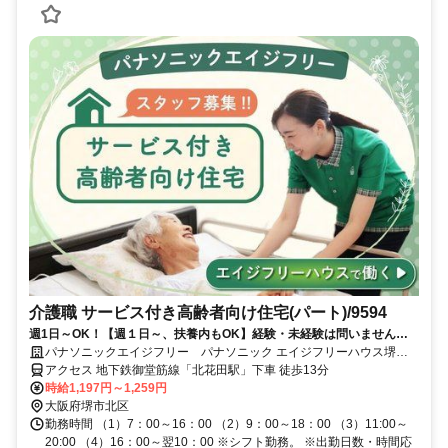
介護職 サービス付き高齢者向け住宅(パート)/9594
週1日～OK！【週１日～、扶養内もOK】経験・未経験は問いません。
笑顔溢れる施設作りをサポートください！短時間や扶養範囲内での勤務
パナソニックエイジフリー パナソニック エイジフリーハウス堺北
も相談できますので、プライベートとの両立も可能です。
花田
アクセス 地下鉄御堂筋線「北花田駅」下車 徒歩13分
時給1,197円～1,259円
大阪府堺市北区
勤務時間 （1）7：00～16：00 （2）9：00～18：00 （3）11:00～
20:00 （4）16：00～翌10：00 ※シフト勤務。 ※出勤日数・時間応