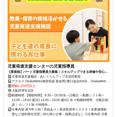
児童発達支援センターの児童指導員
【要資格】パート児童指導員大募集！スキルアップできる研修や安心し
て働ける環境充実★資格を活かしてみませんか？
児童発達支援施設 あいぐらんアップ北花田教室
アクセス OsakaMetro御堂筋線 新金岡1番口徒歩約9分、OsakaMetro
御堂筋線 北花田4番口徒歩約10分、ＪＲ阪和線 堺市（ＪＲ）徒歩約
時給1,250円以上
22分
大阪府堺市北区
勤務時間 【開校時間】 9:30～18:30/水～日曜日 ＜勤務シフト例＞
13:00～18:00 週3日 14:00～18:00 週4日 等 ※勤務時間帯、日数応相
談！ ※シフト制 ※時間外...
仕事内容 賞与年２回！昇給あり／産休取得率１００％！休業補償制
度など福利厚生充実／持ち帰り仕事・残業ほぼなし ◎仕事内容 児童