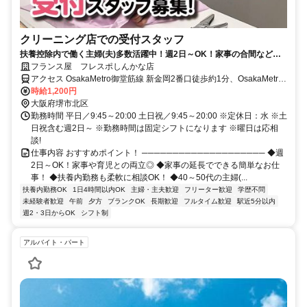
クリーニング店での受付スタッフ
扶養控除内で働く主婦(夫)多数活躍中！週2日～OK！家事の合間などの
短時間勤務OK！丁寧な研修あり！
フランス屋 フレスポしんかな店
アクセス OsakaMetro御堂筋線 新金岡2番口徒歩約1分、OsakaMetro
御堂筋線 なかもず1番口徒歩約17分、南海泉北線 中百舌鳥北出口徒
時給1,200円
歩約21分
大阪府堺市北区
勤務時間 平日／9:45～20:00 土日祝／9:45～20:00 ※定休日：水 ※土
日祝含む週2日～ ※勤務時間は固定シフトになります ※曜日は応相
談!
仕事内容 おすすめポイント！ ──────────────────── ◆週
2日～OK！家事や育児との両立◎ ◆家事の延長でできる簡単なお仕
事！ ◆扶養内勤務も柔軟に相談OK！ ◆40～50代の主婦(...
扶養内勤務OK
1日4時間以内OK
主婦・主夫歓迎
フリーター歓迎
学歴不問
未経験者歓迎
午前
夕方
ブランクOK
長期歓迎
フルタイム歓迎
駅近5分以内
週2・3日からOK
シフト制
アルバイト・パート