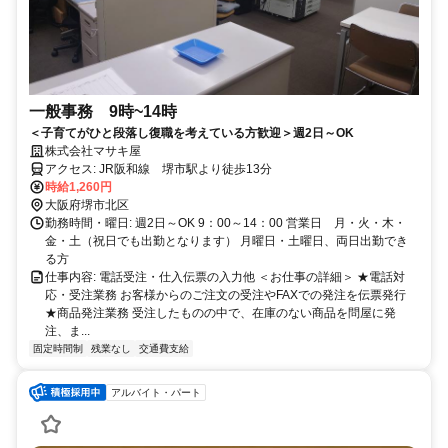
一般事務 9時~14時
＜子育てがひと段落し復職を考えている方歓迎＞週2日～OK
株式会社マサキ屋
アクセス: JR阪和線 堺市駅より徒歩13分
時給1,260円
大阪府堺市北区
勤務時間・曜日: 週2日～OK 9：00～14：00 営業日 月・火・木・
金・土（祝日でも出勤となります） 月曜日・土曜日、両日出勤でき
る方
仕事内容: 電話受注・仕入伝票の入力他 ＜お仕事の詳細＞ ★電話対
応・受注業務 お客様からのご注文の受注やFAXでの発注を伝票発行
★商品発注業務 受注したものの中で、在庫のない商品を問屋に発
注、ま...
固定時間制
残業なし
交通費支給
アルバイト・パート