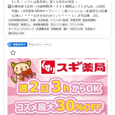
1ヶ月 ／ シフトは前月末に 翌１カ月分が決定 ＼...
仕事内容 1日3h～の短時間OK！テスト期間はシフト少なめ…も対応
可能♪ ＼9月初旬 NEWオープン！／ ＼初バイトにも！友達同士の応募
もOK♪／ ＊＊＊おすすめのポイント＊＊＊ １）夕方以降、1日...
1日4時間以内OK
主婦・主夫歓迎
フリーター歓迎
学歴不問
固定時間制
学生歓迎
転勤なし
未経験者歓迎
月1シフト提出
ブランクOK
オープニングスタッフ
交通費支給
長期歓迎
週2・3日からOK
社割あり
週4日以上OK
アルバイト・パート