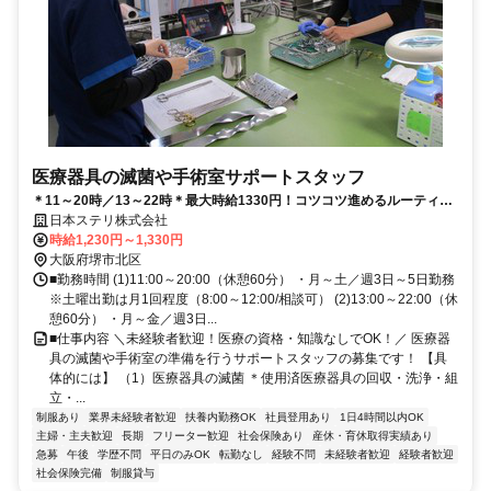
医療器具の滅菌や手術室サポートスタッフ
＊11～20時／13～22時＊最大時給1330円！コツコツ進めるルーティン
業務で医療現場をサポート！
日本ステリ株式会社
時給1,230円～1,330円
大阪府堺市北区
■勤務時間 (1)11:00～20:00（休憩60分） ・月～土／週3日～5日勤務
※土曜出勤は月1回程度（8:00～12:00/相談可） (2)13:00～22:00（休
憩60分） ・月～金／週3日...
■仕事内容 ＼未経験者歓迎！医療の資格・知識なしでOK！／ 医療器
具の滅菌や手術室の準備を行うサポートスタッフの募集です！ 【具
体的には】 （1）医療器具の滅菌 ＊使用済医療器具の回収・洗浄・組
立・...
制服あり
業界未経験者歓迎
扶養内勤務OK
社員登用あり
1日4時間以内OK
主婦・主夫歓迎
長期
フリーター歓迎
社会保険あり
産休・育休取得実績あり
急募
午後
学歴不問
平日のみOK
転勤なし
経験不問
未経験者歓迎
経験者歓迎
社会保険完備
制服貸与