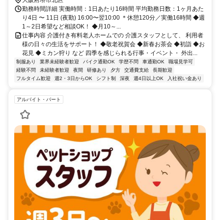
大阪府堺市北区
勤務時間詳細 実働時間：1日あたり16時間 平均勤務日数：1ヶ月あた
り4日 〜 11日 (夜勤) 16:00〜翌10:00 ＊休憩120分／実働16時間 ◆週
1～2日希望など相談OK！ ◆月10～...
仕事内容 介護付き有料老人ホームでの 介護スタッフとして、 利用者
様の日々の生活をサポート！ ◆敬老祝賀会 ◆新春お茶会 ◆初詣 ◆お
花見 ◆ミカン狩り など 四季を感じられる行事・イベント・ 外出...
制服あり
業界未経験者歓迎
バイク通勤OK
学歴不問
車通勤OK
職場見学可
経験不問
未経験者歓迎
夜間
研修あり
夕方
交通費支給
長期歓迎
フルタイム歓迎
週2・3日からOK
シフト制
深夜
週4日以上OK
入社祝い金あり
アルバイト・パート