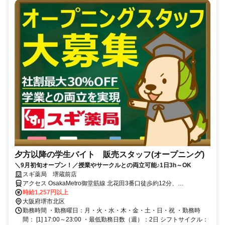
夕方以降の学生バイト 販売スタッフ(オープニング)
＼9月初旬オープン！／授業やサークルとの両立可能♪1日3h～OK
スギ薬局 堺蔵前店
アクセス OsakaMetro御堂筋線 北花田3番口徒歩約12分、
OsakaMetro御堂筋線 新金岡1番口徒歩約13分、近鉄南大阪線 布忍徒
時給1,257円以上
歩約26分
大阪府堺市北区
勤務時間 ・勤務曜日：月・火・水・木・金・土・日・祝 ・勤務時
間： [1] 17:00～23:00 ・最低勤務日数（週）：2日 シフトサイクル：