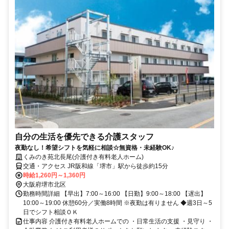
自分の生活を優先できる介護スタッフ
夜勤なし！希望シフトを気軽に相談☆無資格・未経験OK♪
くみのき苑北長尾(介護付き有料老人ホーム)
交通・アクセス JR阪和線「堺市」駅から徒歩約15分
時給1,260円～1,360円
大阪府堺市北区
勤務時間詳細 【早出】7:00～16:00 【日勤】9:00～18:00 【遅出】
10:00～19:00 休憩60分／実働8時間 ※夜勤は有りません ◆週3日～5
日でシフト相談ＯＫ
仕事内容 介護付き有料老人ホームでの ・日常生活の支援 ・見守り ・