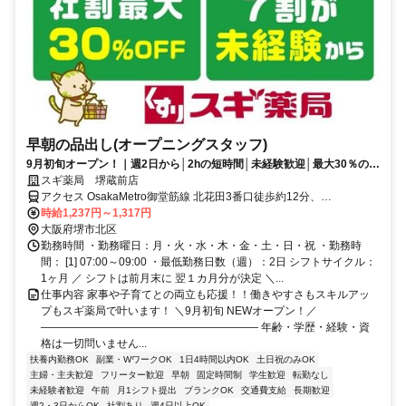
早朝の品出し(オープニングスタッフ)
9月初旬オープン！｜週2日から│2hの短時間│未経験歓迎│最大30％の社
割あり
スギ薬局 堺蔵前店
アクセス OsakaMetro御堂筋線 北花田3番口徒歩約12分、
OsakaMetro御堂筋線 新金岡1番口徒歩約13分、近鉄南大阪線 布忍徒
時給1,237円～1,317円
歩約26分
大阪府堺市北区
勤務時間 ・勤務曜日：月・火・水・木・金・土・日・祝 ・勤務時
間： [1] 07:00～09:00 ・最低勤務日数（週）：2日 シフトサイクル：
1ヶ月 ／ シフトは前月末に 翌１カ月分が決定 ＼...
仕事内容 家事や子育てとの両立も応援！！働きやすさもスキルアッ
プもスギ薬局で叶います！ ＼9月初旬 NEWオープン！／
―――――――――――――――――――― 年齢・学歴・経験・資
格は一切問いません...
扶養内勤務OK
副業・WワークOK
1日4時間以内OK
土日祝のみOK
主婦・主夫歓迎
フリーター歓迎
早朝
固定時間制
学生歓迎
転勤なし
未経験者歓迎
午前
月1シフト提出
ブランクOK
交通費支給
長期歓迎
週2・3日からOK
社割あり
週4日以上OK