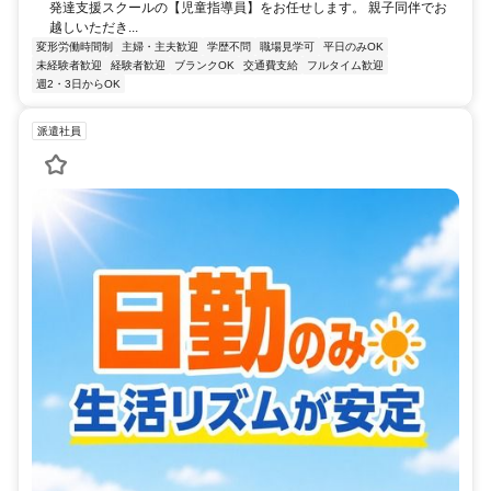
発達支援スクールの【児童指導員】をお任せします。 親子同伴でお
越しいただき...
変形労働時間制
主婦・主夫歓迎
学歴不問
職場見学可
平日のみOK
未経験者歓迎
経験者歓迎
ブランクOK
交通費支給
フルタイム歓迎
週2・3日からOK
派遣社員