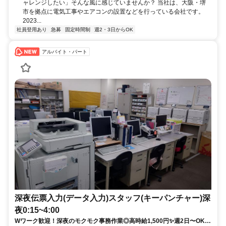
ャレンジしたい」そんな風に感じていませんか？ 当社は、大阪・堺
市を拠点に電気工事やエアコンの設置などを行っている会社です。
2023...
社員登用あり
急募
固定時間制
週2・3日からOK
アルバイト・パート
深夜伝票入力(データ入力)スタッフ(キーパンチャー)深
夜0:15~4:00
Wワーク歓迎！深夜のモクモク事務作業◎高時給1,500円✨週2日〜OK！