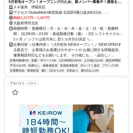
9月初旬オープン！オープニングのため、新メンバー募集中！資格を活
かして働ける／週2日～OK
スギ薬局 堺蔵前店
アクセス OsakaMetro御堂筋線 北花田3番口徒歩約12分、
OsakaMetro御堂筋線 新金岡1番口徒歩約13分、近鉄南大阪線 布忍徒
時給1,237円～1,467円
歩約26分
大阪府堺市北区
勤務時間 ・勤務曜日：月・火・水・木・金・土・日・祝 ・勤務時
間： [1] 09:00～23:00 ・最低勤務日数（週）：2日 シフトサイクル：
1ヶ月 ／ シフトは前月末に 翌１カ月分が決定 ＼...
仕事内容 ＜仕事内容＞ ＼9月初旬 NEWオープン！／ NEW OPENす
る新店で、 お客様のお薬選びのサポートや お薬に関する情報提供、
健康相談対応などをお願いします。 その他にも… ・品出し／...
扶養内勤務OK
副業・WワークOK
1日4時間以内OK
土日祝のみOK
固定時間制
平日のみOK
転勤なし
経験者歓迎
有資格者歓迎
月1シフト提出
ブランクOK
交通費支給
長期歓迎
週2・3日からOK
社割あり
週4日以上OK
アルバイト・パート