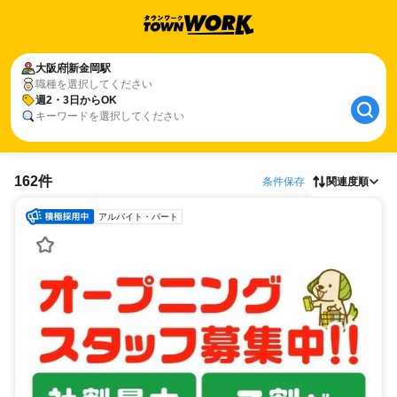
大阪府
新金岡駅
職種を選択してください
週2・3日からOK
キーワードを選択してください
162件
条件保存
関連度順
アルバイト・パート