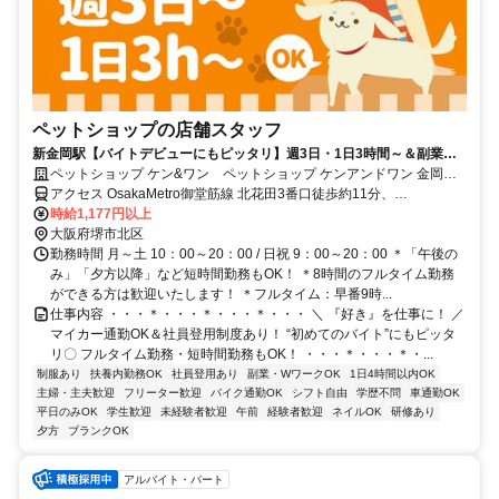
ペットショップの店舗スタッフ
新金岡駅【バイトデビューにもピッタリ】週3日・1日3時間～＆副業・
WワークOK◆社割など充実福利厚生
ペットショップ ケン&ワン ペットショップ ケンアンドワン 金岡蔵
前店
アクセス OsakaMetro御堂筋線 北花田3番口徒歩約11分、
OsakaMetro御堂筋線 新金岡1番口徒歩約14分、近鉄南大阪線 布忍徒
時給1,177円以上
歩約24分 新金岡駅より徒歩15分 南海バス 南花田町バス停より徒歩3
大阪府堺市北区
分 ＊マイカー通勤OK
勤務時間 月～土 10：00～20：00 / 日祝 9：00～20：00 ＊「午後の
み」「夕方以降」など短時間勤務もOK！ ＊8時間のフルタイム勤務
ができる方は歓迎いたします！ ＊フルタイム：早番9時...
仕事内容 ・・・＊・・・＊・・・＊・・・ ＼ 『好き』を仕事に！ ／
マイカー通勤OK＆社員登用制度あり！ “初めてのバイト”にもピッタ
リ〇 フルタイム勤務・短時間勤務もOK！ ・・・＊・・・＊・...
制服あり
扶養内勤務OK
社員登用あり
副業・WワークOK
1日4時間以内OK
主婦・主夫歓迎
フリーター歓迎
バイク通勤OK
シフト自由
学歴不問
車通勤OK
平日のみOK
学生歓迎
未経験者歓迎
午前
経験者歓迎
ネイルOK
研修あり
夕方
ブランクOK
アルバイト・パート