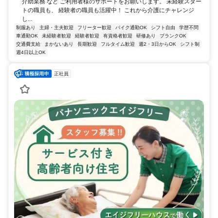
介助業務 など ご利用者様のサポートをお願いします。 未経験スター
トの職員も、 経験者の職員も活躍中！ これから介護にチャレンジ
し...
制服あり
主婦・主夫歓迎
フリーター歓迎
バイク通勤OK
シフト自由
学歴不問
車通勤OK
未経験者歓迎
経験者歓迎
有資格者歓迎
研修あり
ブランクOK
交通費支給
まかないあり
長期歓迎
フルタイム歓迎
週2・3日からOK
シフト制
週4日以上OK
正社員