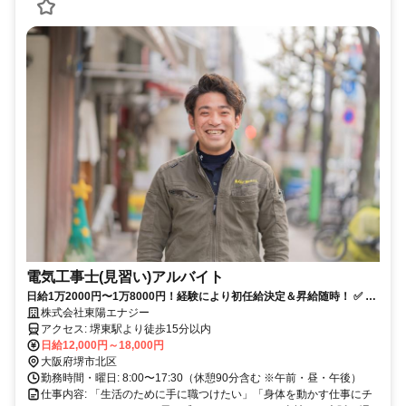
電気工事士(見習い)アルバイト
日給1万2000円〜1万8000円！経験により初任給決定＆昇給随時！ ✅️ 学
歴不問！中卒・高卒可 ✅️ 未経験から電気工事士のプロに ✅️ 代表が丁寧
株式会社東陽エナジー
に指導！
アクセス: 堺東駅より徒歩15分以内
日給12,000円～18,000円
大阪府堺市北区
勤務時間・曜日: 8:00〜17:30（休憩90分含む ※午前・昼・午後）
仕事内容: 「生活のために手に職つけたい」「身体を動かす仕事にチ