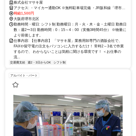
スキマ時間を有効活用◎
株式会社マサキ屋
アクセス: ・マイカー通勤OK ※無料駐車場完備 ・JR阪和線「堺市
駅」徒歩13分
時給1,500円
大阪府堺市北区
勤務時間・曜日: シフト制 勤務曜日：月・火・木・金・土曜日 勤務日
数：週2〜3日 勤務時間：0：15～4：00（実働3時間45分） ※物量に
より前後します。
仕事内容: 【仕事内容】 「マサキ屋」業務用卸専門の酒販会社で、
FAXや留守電の注文をパソコンに入力するだけ！ 常時2～3名で作業
するので、 わからないことは気軽に聞ける環境です！ ＜お仕事の
流...
交通費支給
週2・3日からOK
シフト制
アルバイト・パート