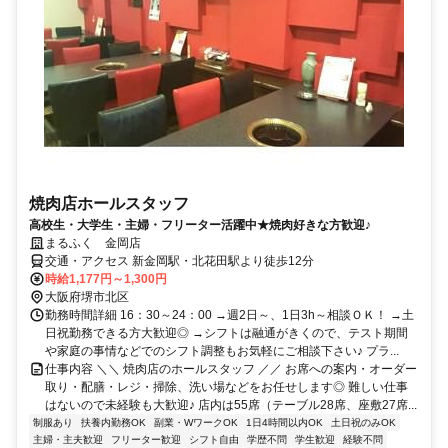
焼肉店ホールスタッフ
高校生・大学生・主婦・フリーター活躍中★焼肉好きな方歓迎♪
まるふく 金岡店
交通・アクセス 新金岡駅・北花田駅より徒歩12分
時給1,177円～1,300円
大阪府堺市北区
勤務時間詳細 16：30～24：00 →週2日～、1日3h～相談ＯＫ！ →土
日祝勤務できる方大歓迎◎ →シフトは融通がきくので、テスト期間
や家庭の事情などでのシフト調整もお気軽にご相談下さい♪ プラ...
仕事内容 ＼＼ 焼肉店のホールスタッフ ／／ お席への案内・オーダー
取り・配膳・レジ・掃除、洗い場などをお任せします◎ 難しい仕事
はないので未経験も大歓迎♪ 店内は55席（テーブル28席、座敷27席...
制服あり
扶養内勤務OK
副業・WワークOK
1日4時間以内OK
土日祝のみOK
主婦・主夫歓迎
フリーター歓迎
シフト自由
学歴不問
学生歓迎
経験不問