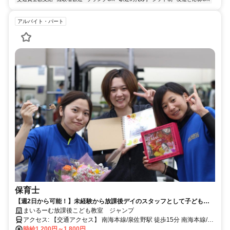
アルバイト・パート
保育士
【週2日から可能！】未経験から放課後デイのスタッフとして子どもた
ちと一緒に働ける環境です^^
まいるーむ放課後こども教室 ジャンプ
アクセス: 【交通アクセス】 南海本線/泉佐野駅 徒歩15分 南海本線/井
原里駅より徒歩15分
時給1,200円～1,800円