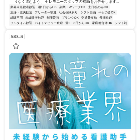
りなく進むよう、 セレモニースタッフの補助をお任せします...
業界未経験者歓迎
週1日からOK
副業・WワークOK
土日祝のみOK
主婦・主夫歓迎
フリーター歓迎
社会保険あり
シフト自由
平日のみOK
経験不問
未経験者歓迎
制服貸与
ブランクOK
交通費支給
長期歓迎
フルタイム歓迎
バイトデビュー歓迎
週2・3日からOK
家庭都合休OK
シフト制
派遣社員