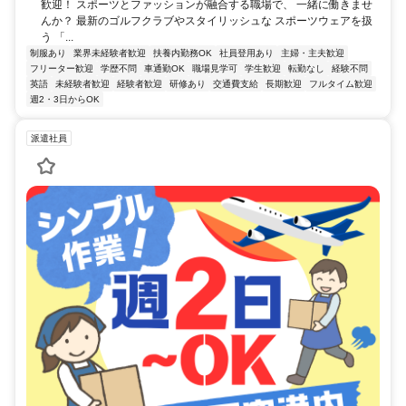
歓迎！ スポーツとファッションが融合する職場で、 一緒に働きませ
んか？ 最新のゴルフクラブやスタイリッシュな スポーツウェアを扱
う 「...
制服あり
業界未経験者歓迎
扶養内勤務OK
社員登用あり
主婦・主夫歓迎
フリーター歓迎
学歴不問
車通勤OK
職場見学可
学生歓迎
転勤なし
経験不問
英語
未経験者歓迎
経験者歓迎
研修あり
交通費支給
長期歓迎
フルタイム歓迎
週2・3日からOK
派遣社員