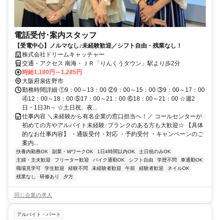
電話受付･案内スタッフ
【受電中心】ノルマなし♪未経験歓迎／シフト自由・残業なし！
株式会社ドリームキャッチャー
交通・アクセス 南海・ＪＲ「りんくうタウン」駅より歩2分
時給1,180円～1,285円
大阪府泉佐野市
勤務時間詳細 ①9：00～13：00 ②9：00～15：00 ③9：00～17：00
④12：00～18：00 ⑤17：00～21：00 ⑥18：00～21：00 ☆週2
日・1日3h～ ☆土日祝、夜...
仕事内容 ＼未経験から有名企業の窓口担当へ！／ コールセンターが
初めての方やアルバイト未経験･ブランクのある方も大歓迎☆ 【具体
的なお仕事内容】 ・通販受付・対応 ・予約受付 ・キャンペーンのご
案内...
扶養内勤務OK
副業・WワークOK
1日4時間以内OK
土日祝のみOK
主婦・主夫歓迎
フリーター歓迎
バイク通勤OK
シフト自由
学歴不問
車通勤OK
職場見学可
学生歓迎
経験不問
未経験者歓迎
午前
経験者歓迎
ネイルOK
残業なし
研修あり
夕方
同じ企業の求人
アルバイト・パート