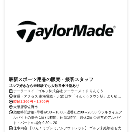
最新スポーツ用品の販売・接客スタッフ
ゴルフ好きなら未経験でも大歓迎◆社割あり
テーラーメイドゴルフ株式会社 テーラーメイド りんくう
交通・アクセス 南海電鉄・JR西日本「りんくうタウン駅」より徒歩6
分、堺から電車で約30分、貝塚市から車で約20分、岸和田市から車
時給1,300円～1,700円
で約20分、和歌山市から車で約1時間
大阪府泉佐野市
勤務時間詳細 (早番)9:30～18:00 (遅番)12:00～20:30 ◇フルタイムア
ルバイトの場合 1日7.5時間、休憩1時間、週休2日 ◇通常のアルバイ
ト・パートの場合 9:30～20...
仕事内容 【りんくうプレミアムアウトレット】 ゴルフ未経験者も大