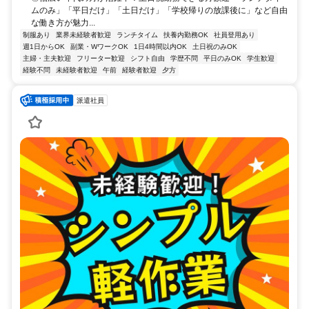
ムのみ」「平日だけ」「土日だけ」「学校帰りの放課後に」など自由
な働き方が魅力...
制服あり
業界未経験者歓迎
ランチタイム
扶養内勤務OK
社員登用あり
週1日からOK
副業・WワークOK
1日4時間以内OK
土日祝のみOK
主婦・主夫歓迎
フリーター歓迎
シフト自由
学歴不問
平日のみOK
学生歓迎
経験不問
未経験者歓迎
午前
経験者歓迎
夕方
派遣社員