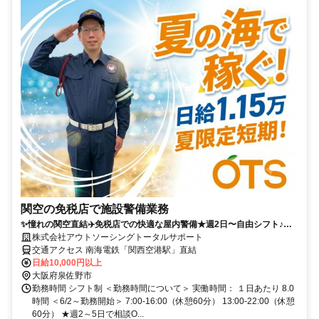
関空の免税店で施設警備業務
✨憧れの関空直結✈️免税店での快適な屋内警備★週2日〜自由シフト♪日
給1万円＆日払いOK！未経験やシニアも活躍中⭐️
株式会社アウトソーシングトータルサポート
交通アクセス 南海電鉄「関西空港駅」直結
日給10,000円以上
大阪府泉佐野市
勤務時間 シフト制 ＜勤務時間について＞ 実働時間： １日あたり 8.0
時間 ＜6/2～勤務開始＞ 7:00-16:00（休憩60分） 13:00-22:00（休憩
60分） ★週2～5日で相談O...