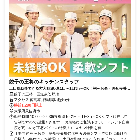
餃子の王将のキッチンスタッフ
土日祝勤務できる方大歓迎♪週1日～1日3h～OK！朝～お昼・深夜帯募集
強化中★嬉しいまかない有◎未経験も安心の教育制度◎
餃子の王将 国道泉佐野店
アクセス 南海本線鶴原駅徒歩5分
時給1,280円以上
大阪府泉佐野市
勤務時間 10:00～24:30内 ※週1or2日～,1日3h～OK シフトは自己申
告制ですので 融通ききます！ お気軽にご相談下さい。 ＜シフト自由
度が高いのが王将バイトの特徴！＞ スキマ時間を有...
仕事内容 朝～お昼・深夜帯募集強化中★週毎シフトで柔軟に働ける
◎幅広い年代の方が活躍中！土日祝勤務できる方歓迎 「ランチタイ