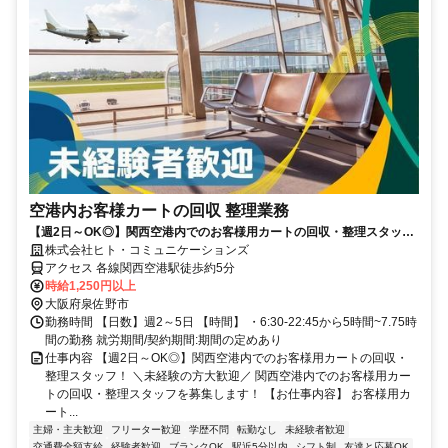
空港内お客様カートの回収 整理業務
【週2日～OK◎】関西空港内でのお客様用カートの回収・整理スタッ
フ！
株式会社ヒト・コミュニケーションズ
アクセス 各線関西空港駅徒歩約5分
時給1,250円以上
大阪府泉佐野市
勤務時間 【日数】週2～5日 【時間】 ・6:30-22:45から5時間~7.75時
間の勤務 就労期間/契約期間:期間の定めあり
仕事内容 【週2日～OK◎】関西空港内でのお客様用カートの回収・
整理スタッフ！ ＼未経験の方大歓迎／ 関西空港内でのお客様用カー
トの回収・整理スタッフを募集します！ 【お仕事内容】 お客様用カ
ート...
主婦・主夫歓迎
フリーター歓迎
学歴不問
転勤なし
未経験者歓迎
交通費全額支給
経験者歓迎
ブランクOK
駅近5分以内
シフト制
友達と応募OK