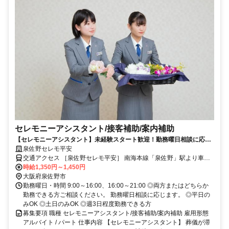
セレモニーアシスタント/接客補助/案内補助
【セレモニーアシスタント】未経験スタート歓迎！勤務曜日相談に応じ
ます！資格・年齢不問！
泉佐野セレモ平安
交通アクセス ［泉佐野セレモ平安］ 南海本線「泉佐野」駅より車で
10分 JR阪和線「熊取」駅より車5分 ［岸和田セレモ平安］ 「和泉大
時給1,350円～1,450円
大阪府泉佐野市
宮」駅より車で約5分（徒歩約10分） ◎マイカー通勤OK
勤務曜日・時間 9:00～16:00、16:00～21:00 ◎両方またはどちらか
勤務できる方ご相談ください。 勤務曜日相談に応じます。 ◎平日の
みOK ◎土日のみOK ◎週3日程度勤務できる方
募集要項 職種 セレモニーアシスタント/接客補助/案内補助 雇用形態
アルバイト / パート 仕事内容 【セレモニーアシスタント】 葬儀が滞