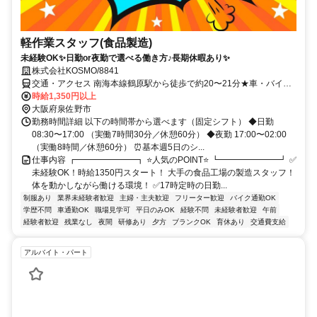
軽作業スタッフ(食品製造)
未経験OK✨日勤or夜勤で選べる働き方♪長期休暇あり✨
株式会社KOSMO/8841
交通・アクセス 南海本線鶴原駅から徒歩で約20〜21分★車・バイ
ク・自転車通勤OK（無料駐車場完備）
時給1,350円以上
大阪府泉佐野市
勤務時間詳細 以下の時間帯から選べます（固定シフト） ◆日勤
08:30〜17:00 （実働7時間30分／休憩60分） ◆夜勤 17:00〜02:00
（実働8時間／休憩60分） ⏰基本週5日のシ...
仕事内容 ┏━━━━━━━┓ ⭐人気のPOINT⭐ ┗━━━━━━━┛ ✅
未経験OK！時給1350円スタート！ 大手の食品工場の製造スタッフ！
体を動かしながら働ける環境！ ✅17時定時の日勤...
制服あり
業界未経験者歓迎
主婦・主夫歓迎
フリーター歓迎
バイク通勤OK
学歴不問
車通勤OK
職場見学可
平日のみOK
経験不問
未経験者歓迎
午前
経験者歓迎
残業なし
夜間
研修あり
夕方
ブランクOK
育休あり
交通費支給
アルバイト・パート