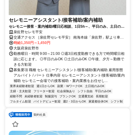
セレモニーアシスタント/接客補助/案内補助
セレモニー接客・案内補助/曜日応相談、1日5h～、平日のみ、土日のみ
OK/未経験OK/マイカー通勤可
泉佐野セレモ平安
交通アクセス ［泉佐野セレモ平安］ 南海本線「泉佐野」駅より車で
10分 JR阪和線「熊取」駅より車5分 ［岸和田セレモ平安］ 「和泉大
時給1,350円～1,450円
大阪府泉佐野市
宮」駅より車で約5分（徒歩約10分） ◎マイカー通勤OK
勤務曜日・時間 9:00～21:00 ◎週3日程度勤務できる方で時間曜日相
談に応じます。 ◎平日のみOK ◎土日のみOK ◎午後、夕方～勤務で
きる方歓迎
募集要項 職種 セレモニーアシスタント/接客補助/案内補助 雇用形態
アルバイト / パート 仕事内容 セレモニーアシスタント/接客補助/案内
補助 セレモニー会場での接客補助・案内業務をお任せし...
業界未経験者歓迎
週1日からOK
副業・WワークOK
土日祝のみOK
主婦・主夫歓迎
フリーター歓迎
社会保険あり
シフト自由
平日のみOK
経験不問
未経験者歓迎
制服貸与
ブランクOK
交通費支給
長期歓迎
フルタイム歓迎
バイトデビュー歓迎
週2・3日からOK
家庭都合休OK
シフト制
契約社員