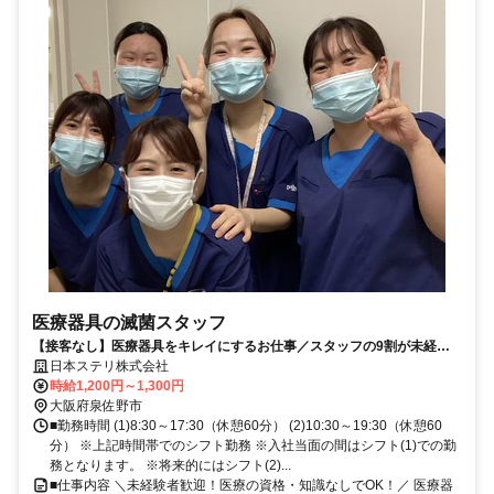
医療器具の滅菌スタッフ
【接客なし】医療器具をキレイにするお仕事／スタッフの9割が未経験
スタート◎勤務開始日の相談OK！
日本ステリ株式会社
時給1,200円～1,300円
大阪府泉佐野市
■勤務時間 (1)8:30～17:30（休憩60分） (2)10:30～19:30（休憩60
分） ※上記時間帯でのシフト勤務 ※入社当面の間はシフト(1)での勤
務となります。 ※将来的にはシフト(2)...
■仕事内容 ＼未経験者歓迎！医療の資格・知識なしでOK！／ 医療器