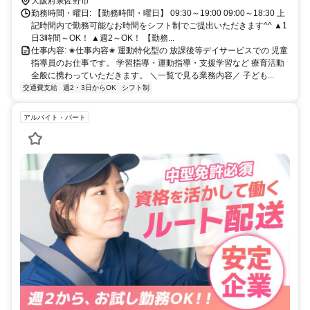
大阪府泉佐野市
勤務時間・曜日: 【勤務時間・曜日】 09:30～19:00 09:00～18:30 上
記時間内で勤務可能なお時間をシフト制でご提出いただきます^^ ▲1
日3時間～OK！ ▲週2～OK！ 【勤務...
仕事内容: ✬仕事内容✬ 運動特化型の 放課後等デイサービスでの 児童
指導員のお仕事です。 学習指導・運動指導・支援学習など 療育活動
全般に携わっていただきます。 ＼一覧で見る業務内容／ 子ども...
交通費支給
週2・3日からOK
シフト制
アルバイト・パート