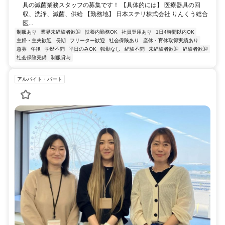
具の滅菌業務スタッフの募集です！ 【具体的には】 医療器具の回
収、洗浄、滅菌、供給 【勤務地】 日本ステリ株式会社 りんくう総合
医...
制服あり
業界未経験者歓迎
扶養内勤務OK
社員登用あり
1日4時間以内OK
主婦・主夫歓迎
長期
フリーター歓迎
社会保険あり
産休・育休取得実績あり
急募
午後
学歴不問
平日のみOK
転勤なし
経験不問
未経験者歓迎
経験者歓迎
社会保険完備
制服貸与
アルバイト・パート