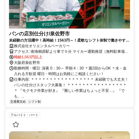
パンの店別仕分け/泉佐野市
未経験の方活躍中！高時給！1563円～！柔軟なシフト体制で働きやすさ
バツグン✨
株式会社オリエンタルベーカリー
アクセス: 南海鶴原駅より車で５分 マイカー通勤推奨（無料駐車場あ
り） 交通費全額支給 自転車通勤 ５０円/1日（エコ手当）
時給1,563円以上
大阪府泉佐野市
勤務時間・曜日: 深夜 0：30～ 早朝 4：30 ＊週2回からOK ＊水・金
入れる方歓迎 曜日・時間はお気軽にご相談ください！
仕事内容: ＊＊＊＊＊＊＊＊＊＊＊＊＊＊＊＊＊ 未経験でも大丈夫！
パンの仕分けスタッフ大募集！ ＊＊＊＊＊＊＊＊＊＊＊＊＊＊＊＊
＊ 『モクモク作業が好き』 『難しい作業はちょっと不安…』 『で
も、...
交通費支給
シフト制
アルバイト・パート