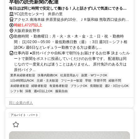
早朝の読売新聞の配達
毎日ほぼ同じ時間で安定して働ける！人と話さず1人で気楽にできるシ
ンプル作業！家計や年金の＋αにもぴったり！中高年の方（50代・60
YC(読売センター) 井原の里
代）も活躍中！
アクセス 南海本線 井原里徒歩約10分、ＪＲ阪和線 熊取西口徒歩約18
分、南海本線 鶴原徒歩約18分
時給1,472円以上
大阪府泉佐野市
勤務時間 ・勤務曜日：月・火・水・木・金・土・日・祝 ・勤務時
間： [1] 02:00～05:00 ・最低勤務日数（週）：3日 週3日～シフト相
談OK♪ 週6日などレギュラー勤務できる方は優遇し...
仕事内容 ●原付バイクや自転車で朝刊をお届けするお仕事 決まったル
ートで新聞をポストに投函していくだけのお仕事です。 配達順は同
じなので一度覚えれば迷うことはありません。 原付免許のある方は
原付バイク...
業界未経験者歓迎
扶養内勤務OK
社員登用あり
副業・WワークOK
1日4時間以内OK
主婦・主夫歓迎
フリーター歓迎
早朝
学歴不問
経験不問
未経験者歓迎
経験者歓迎
有資格者歓迎
ブランクOK
長期歓迎
週2・3日からOK
シフト制
深夜
週4日以上OK
服装自由
同じ企業の求人
アルバイト・パート