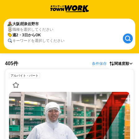
大阪府
泉佐野市
職種を選択してください
週2・3日からOK
キーワードを選択してください
405件
条件保存
関連度順
アルバイト・パート