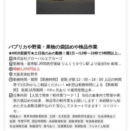
パプリカや野菜・果物の袋詰めや検品作業
★WEB面接可★土日祝のみの勤務！週1日～/12時～18時で3時間以上！
扶養内OK♪
株式会社グローバルエアカーゴ
勤務地・最寄駅 JR関西空港線 りんくうタウン駅 より徒歩5分 南海空
港線 りんくうタウン駅 より徒歩5分 JR関西空港線 関西空港駅 より車
時給1,200円以上
で15分
大阪府泉佐野市
勤務時間・期間 【勤務時間】 昼勤 夕勤 12：00～18：00 上記の時間
帯で1日3hからご相談ください！ ●休憩は勤務時間による 【勤務期
間】 長期 試用期間：※6ヶ月あり ※雇用形態は本...
仕事内容 【人気で簡単！軽作業ワーク！】 当社の倉庫内で野菜や果
実の袋詰めや結束、 検品等の軽作業をお願いします！ 未経験から始
めた方も多数活躍中なので 安心してスタートできます！ コツコツ・
モ...
制服あり
業界未経験者歓迎
主婦・主夫歓迎
資格取得支援あり
社会保険あり
短期
学歴不問
固定時間制
未経験者歓迎
経験者歓迎
有資格者歓迎
社会保険完備
制服貸与
賞与あり
交通費支給
長期歓迎
フルタイム歓迎