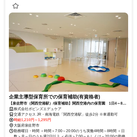
企業主導型保育所での保育補助(有資格者)
【泉佐野市（関西空港駅）/保育補助】関西空港内の保育園 1日4～8時
間勤務 ブランク可
株式会社ポピンズエデュケア
交通アクセス JR・南海電鉄「関西空港駅」徒歩2分 ※車通勤可
時給1,210円～1,295円
大阪府泉佐野市
勤務曜日・時間 ＜時間＞7:00～20:00のうち実働4時間～8時間 ＜日
数＞月～日のうち週2日以上 ＜必須＞7:00～もしくは～20:00の勤務