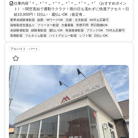
仕事内容 ﾟ＊.｡.＊ﾟ＊.｡.＊ﾟ＊.｡.＊ﾟ＊.｡.＊ﾟ＊.｡.＊ﾟ 《おすすめポイン
ト》 ✨関空直結で通勤ラクラク！雨の日も濡れずに快適アクセス ✨日
給10,000円！日払い・週払いOK（規定有...
業界未経験者歓迎
副業・WワークOK
主婦・主夫歓迎
60代も応募可
資格取得支援あり
フリーター歓迎
大量募集
学歴不問
即日勤務OK
未経験者歓迎
経験者歓迎
週払いOK
有資格者歓迎
ブランクOK
70代も応募可
長期歓迎
フルタイム歓迎
バイトデビュー歓迎
シフト制
日払いOK
アルバイト・パート