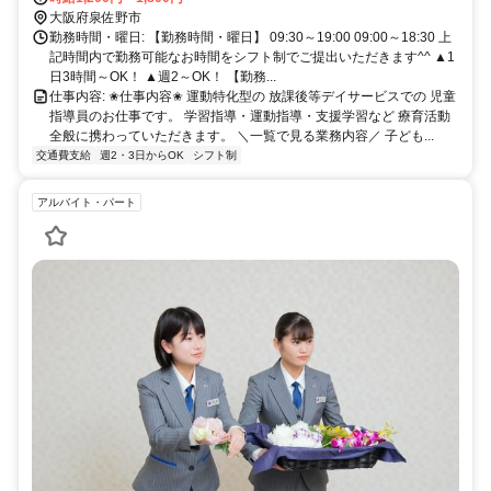
大阪府泉佐野市
勤務時間・曜日: 【勤務時間・曜日】 09:30～19:00 09:00～18:30 上
記時間内で勤務可能なお時間をシフト制でご提出いただきます^^ ▲1
日3時間～OK！ ▲週2～OK！ 【勤務...
仕事内容: ✬仕事内容✬ 運動特化型の 放課後等デイサービスでの 児童
指導員のお仕事です。 学習指導・運動指導・支援学習など 療育活動
全般に携わっていただきます。 ＼一覧で見る業務内容／ 子ども...
交通費支給
週2・3日からOK
シフト制
アルバイト・パート