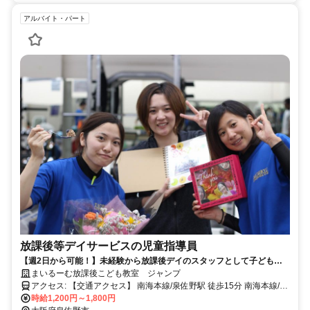
アルバイト・パート
放課後等デイサービスの児童指導員
【週2日から可能！】未経験から放課後デイのスタッフとして子どもた
ちと一緒に働ける環境です^^
まいるーむ放課後こども教室 ジャンプ
アクセス: 【交通アクセス】 南海本線/泉佐野駅 徒歩15分 南海本線/井
原里駅より徒歩15分
時給1,200円～1,800円