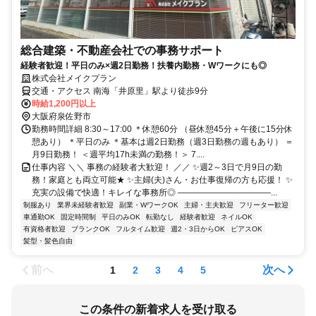
総合建築・不動産会社での事務サポート
経験者歓迎！平日のみ×週2日勤務！扶養内勤務・Wワークにも◎
株式会社メイクプラン
交通・アクセス 南海「井原里」駅より徒歩9分
時給1,200円以上
大阪府泉佐野市
勤務時間詳細 8:30～17:00 ＊休憩60分 （昼休憩45分＋午後に15分休
憩あり） ＊平日のみ ＊基本は週2日勤務（週3日勤務の週もあり） ＝
月9日勤務！ ＜週平均17h未満の勤務！＞ 7....
仕事内容 ＼＼ 事務の経験者大歓迎！ ／／ ✨週2～3日で月9日の勤
務！家庭とも両立可能★ ✨主婦(夫)さん・お仕事復帰の方も応援！ ✨
充実の設備で快適！キレイな事務所◎ ―――――――――――...
制服あり
業界未経験者歓迎
副業・WワークOK
主婦・主夫歓迎
フリーター歓迎
車通勤OK
固定時間制
平日のみOK
転勤なし
経験者歓迎
ネイルOK
有資格者歓迎
ブランクOK
フルタイム歓迎
週2・3日からOK
ピアスOK
髪型・髪色自由
前へ
次へ
1
2
3
4
5
この条件の新着求人を受け取る