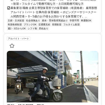
＜歓迎＞フルタイムで勤務可能な方・土日祝勤務可能な方
募集要項 職種 企業主導型保育所での保育補助（有資格者） 雇用形態
アルバイト / パート 仕事内容 保育補助 ＜ポピンズナーサリースクー
ル関西空港＞ 0～5歳のお子様をお預かりする保育園です。...
主婦・主夫歓迎
社会保険あり
産休・育休取得実績あり
学歴不問
車通勤OK
有資格者歓迎
ブランクOK
交通費支給
長期歓迎
フルタイム歓迎
週2・3日からOK
シフト制
昇給あり
アルバイト・パート