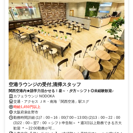
空港ラウンジの受付,清掃スタッフ
関西空港内★語学力活かせる！昼～・夕方～シフト◎未経験歓迎♪
カフェラウンジ NODOKA
交通・アクセス ＪＲ・南海「関西空港」駅スグ
時給1,450円以上
大阪府泉佐野市
勤務時間詳細 (1)7：00～16：00(7:00～13:00) (2)13：00～22：00
(3)22：00～翌7：00 ＜シフト申告制＞ ＊週3日以上勤務できる方大
歓迎 ＊～22:00勤務が可...