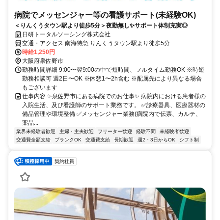
病院でメッセンジャー等の看護サポート(未経験OK)
＜りんくうタウン駅より徒歩5分＞夜勤無し✨サポート体制充実◎
日研トータルソーシング株式会社
交通・アクセス 南海特急 りんくうタウン駅より徒歩5分
時給1,250円
大阪府泉佐野市
勤務時間詳細 9:00〜翌9:00の中で短時間、フルタイム勤務OK ※時短
勤務相談可 週2日〜OK ※休憩1〜2h含む ※配属先により異なる場合
もございます
仕事内容 ✨泉佐野市にある病院でのお仕事✨ 病院内における患者様の
入院生活、及び看護師のサポート業務です。 ✅診療器具、医療器材の
備品管理や環境整備 ✅メッセンジャー業務(病院内で伝票、カルテ、
薬品...
業界未経験者歓迎
主婦・主夫歓迎
フリーター歓迎
経験不問
未経験者歓迎
交通費全額支給
ブランクOK
交通費支給
長期歓迎
週2・3日からOK
シフト制
契約社員