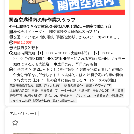
関西空港構内の軽作業スタッフ
≪平日勤務できる方歓迎♪≫週払いOK！週2日～関空で働こう◎
株式会社イトーダイ 関空国際空港貨物地区内(S-31)
交通・アクセス 南海電鉄「関西空港駅」からスグ！ ★WEBもしくは
対面、面接方法選択OK！
時給1,300円
大阪府泉佐野市
勤務時間詳細 【1】11:00～20:00（実働8時間） 【2】13:00～
22:00（実働8時間） ◆休憩1h ◆平日に入れる方歓迎◎ ◆レギュラー
勤務できる方も大歓迎！ ◆土日のみ、平日のみも相...
仕事内容 ＼ 週2日～もくもく軽作業✨ ／ 関西空港に到着した荷物の
仕分け作業をお任せします！ ＜具体的には＞ 出荷予定の台車の荷物
を行先毎に 仕分け、別の台車に積み替える ▼ （ケースの荷物は...
業界未経験者歓迎
短期（3ヵ月以内）
扶養内勤務OK
副業・WワークOK
土日祝のみOK
主婦・主夫歓迎
フリーター歓迎
学歴不問
平日のみOK
学生歓迎
経験不問
未経験者歓迎
週払いOK
研修あり
ブランクOK
交通費支給
長期歓迎
フルタイム歓迎
駅近5分以内
週2・3日からOK
アルバイト・パート