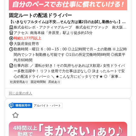
固定ルートの配送ドライバー
【いきなりフルタイムは不安…そんな方は週2日のお試し勤務から♪】女
性ドライバー活躍中／1日2～4件の固定ルート配送／重い手積みナシ
株式会社レボ・アクティマグループ 株式会社アヴァック 南大阪営
業所
アクセス: 南海本線「井原里」駅より徒歩約15分
時給1,177円以上
大阪府泉佐野市
勤務時間・曜日: 6：00～15：00 ◎上記時間で月～土の勤務 ※上記時
間内でシフト制勤務も可能です ◎1日の所定労働時間8時間 ◎残業平
均月60時間
仕事内容: ／ 運転が好き！その気持ちがあれば大歓迎♪ 女性ドライバ
ー多数活躍中！ リフト使用で力仕事ほぼなし◎ 決まったルートで安
心の配送ドライバー☆ ＼ ★こんな方にピッタリです★ ◎「家事...
社員登用あり
固定時間制
昇給あり
同じ企業の求人
アルバイト・パート