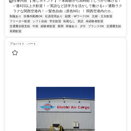
仕事内容 【 推しポイント 】 ✅未経験から高時給でしっかり稼げる！
✅週4日以上大歓迎！ ✅英語など語学力を活かして働ける♪ ✅通勤ラク
ラクな関西空港内！ ✅髪色自由（原色NG）！ 関西空港内のカ...
制服あり
扶養内勤務OK
社員登用あり
副業・WワークOK
主婦・主夫歓迎
フリーター歓迎
シフト自由
学生歓迎
転勤なし
英語
未経験者歓迎
交通費全額支給
午前
経験者歓迎
夜間
研修あり
夕方
ブランクOK
交通費支給
長期歓迎
アルバイト・パート