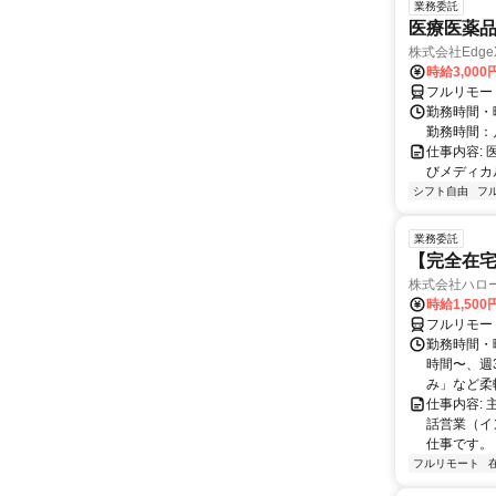
業務委託
医療医薬
株式会社Edge
時給3,00
フルリモー
勤務時間・
勤務時間：
仕事内容:
びメディカル
シフト自由
フ
業務委託
【完全在
株式会社ハロ
時給1,500
フルリモー
勤務時間・曜
時間〜、週3
み」など柔軟
仕事内容:
話営業（イ
仕事です。 
フルリモート