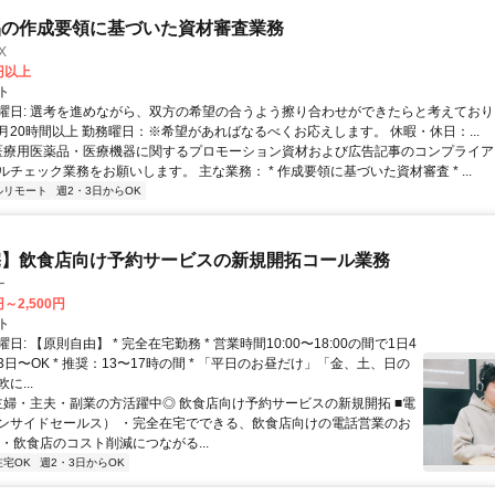
品の作成要領に基づいた資材審査業務
X
0円以上
ト
曜日: 選考を進めながら、双方の希望の合うよう擦り合わせができたらと考えており
月20時間以上 勤務曜日：※希望があればなるべくお応えします。 休暇・休日：...
 医療用医薬品・医療機器に関するプロモーション資材および広告記事のコンプライアン
チェック業務をお願いします。 主な業務： * 作成要領に基づいた資材審査 * ...
ルリモート
週2・3日からOK
宅】飲食店向け予約サービスの新規開拓コール業務
ー
円～2,500円
ト
日: 【原則自由】 * 完全在宅勤務 * 営業時間10:00〜18:00の間で1日4
日〜OK * 推奨：13〜17時の間 * 「平日のお昼だけ」「金、土、日の
に...
 主婦・主夫・副業の方活躍中◎ 飲食店向け予約サービスの新規開拓 ■電
ンサイドセールス） ・完全在宅でできる、飲食店向けの電話営業のお
・飲食店のコスト削減につながる...
在宅OK
週2・3日からOK