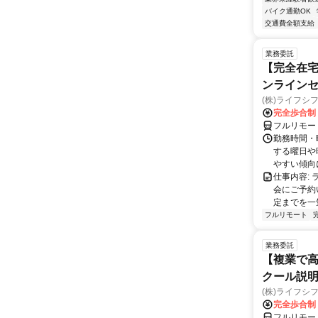
バイク通勤OK
交通費全額支給
業務委託
【完全在宅
ンラインセ
(株)ライフシ
完全歩合制
フルリモー
勤務時間・曜
する曜日や
やすい傾向に
仕事内容:
会にご予約
定までを一
フルリモート
業務委託
【複業で高
クール説明
(株)ライフシ
完全歩合制
フルリモー