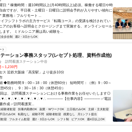
日: * 稼働時間：週10時間以上(月40時間以上)必須。稼働する曜日や時
自由ですが、平日夜・土曜日・日曜日に説明会予約が入りやすい傾向に
* 業務地：フルリモート ...
 ライフシフトラボの主力サービス「転職コース」の受講を検討されてい
ニアのお客様へ説明会とクロージングまで実施する、オンラインセール
します。 ミドルシニア層は高い経験を...
完全歩合制
週2・3日からOK
ート
テーション事務スタッフ(レセプト処理、資料作成他)
会 訪問看護ステーション中谷
円～1,230円
セス 近鉄大阪線「高安駅」より徒歩10分
市
 ◆勤務時間:9：00～18：00（休憩60分） 短時間可：（例）9：00～
休憩45分）、9：30～16：30（休憩45分）
今回は、 訪問看護ステーションにおける事務作業をお任せいたします◎
▼∴▼∴▼∴▼∴▼∴▼∴▼∴ ──────【仕事内容】────── ✅電話
書作成 ✅訪問看護実...
未経験者歓迎
扶養内勤務OK
副業・WワークOK
土日祝のみOK
主婦・主夫歓迎
平日のみOK
転勤なし
経験不問
経験者歓迎
残業なし
月1シフト提出
期歓迎
フルタイム歓迎
週2・3日からOK
シフト制
ピアスOK
週4日以上OK