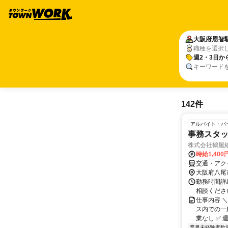
大阪府
恩智
職種を選択
週2・3日か
キーワード
142件
アルバイト・パ
事務スタ
株式会社鶴屋
時給1,40
交通・アクセ
大阪府八尾
勤務時間詳細
相談ください！
仕事内容 
ス内での一般
業なし ✅ 週
業界未経験者歓