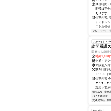
勤務時間・曜
間帯は完全
あります。 
仕事内容:
るミドルシ
スをお任せ
フルリモート
アルバイト・パ
訪問看護ス
医療法人幸晴
時給1,180
交通・アク
大阪府八尾
勤務時間詳細
17：00（
仕事内容 
▼∴▼∴▼∴
対応 ✅契約
制服あり
業界
バイク通勤OK
交通費支給
長
業務委託