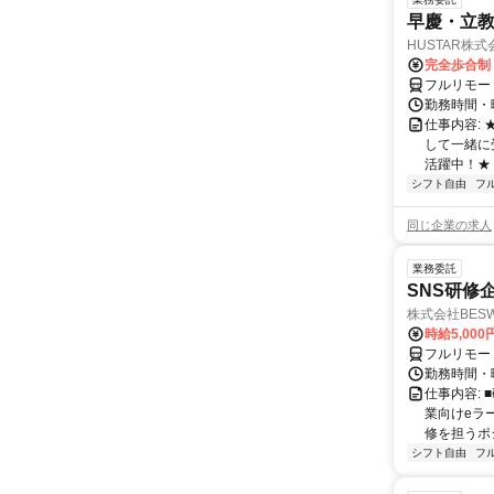
早慶・立教
HUSTAR株式
完全歩合制
フルリモー
勤務時間・曜
仕事内容:
して一緒に
活躍中！★
シフト自由
フ
同じ企業の求人
業務委託
SNS研修
株式会社BES
時給5,000
フルリモー
勤務時間・
仕事内容:
業向けeラ
修を担うポ
シフト自由
フ