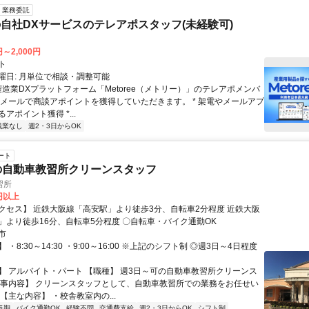
業務委託
自社DXサービスのテレアポスタッフ(未経験可)
円～2,000円
ト
曜日: 月単位で相談・調整可能
製造業DXプラットフォーム「Metoree（メトリー）」のテレアポメンバ
やメールで商談アポイントを獲得していただきます。 * 架電やメールアプ
アポイント獲得 *...
残業なし
週2・3日からOK
ート
の自動車教習所クリーンスタッフ
習所
0円以上
クセス】 近鉄大阪線「高安駅」より徒歩3分、自転車2分程度 近鉄大阪
線「恩智駅」より徒歩16分、自転車5分程度 〇自転車・バイク通勤OK
市
・8:30～14:30 ・9:00～16:00 ※上記のシフト制 ◎週3日～4日程度
】 アルバイト・パート 【職種】 週3日～可の自動車教習所クリーンス
仕事内容】 クリーンスタッフとして、自動車教習所での業務をお任せい
【主な内容】 ・校舎教室内の...
長期
バイク通勤OK
経験不問
交通費支給
週2・3日からOK
シフト制