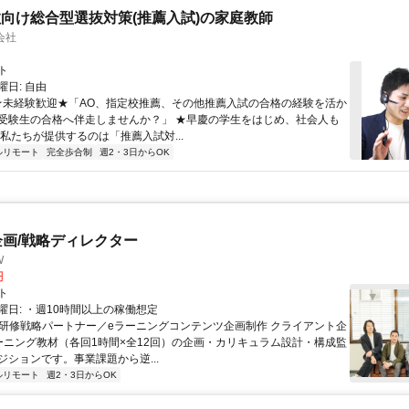
向け総合型選抜対策(推薦入試)の家庭教師
会社
ト
日: 自由
 ★未経験歓迎★「AO、指定校推薦、その他推薦入試の合格の経験を活か
受験生の合格へ伴走しませんか？」 ★早慶の学生をはじめ、社会人も
 私たちが提供するのは「推薦入試対...
ルリモート
完全歩合制
週2・3日からOK
企画/戦略ディレクター
W
円
ト
曜日: ・週10時間以上の稼働想定
 ■研修戦略パートナー／eラーニングコンテンツ企画制作 クライアント企
ーニング教材（各回1時間×全12回）の企画・カリキュラム設計・構成監
ジションです。事業課題から逆...
ルリモート
週2・3日からOK