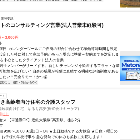
業務委託
トのコンサルティング営業(法人営業未経験可)
円～3,000円
ト
曜日: カレンダーツールにご自身の都合に合わせて稼働可能時間を設定
設定した枠に対して商談予約があった場合に準備～契約までを対応しま
業を中心としたクライアント法人の営業...
 * 若手メンバーがリードする、新しいチャレンジを歓迎するフラットな環
可能性を広げたい * 自身の成果が報酬に直結する明確な評価制度がある
たい * 完全リモートかつ柔...
残業なし
週2・3日からOK
ート
付き高齢者向け住宅の介護スタッフ
高齢者向け住宅 ゆるり高安(株式会社キーケア)
3円以上
セス 【車通勤OK】近鉄大阪線｢高安駅」徒歩2分
市
 9:00〜18:00 ★週2日～OK ★土日勤務できる方歓迎 ★日数・曜日の
！ お子様の学校行事や 急な発熱での休みも柔軟に対応します！