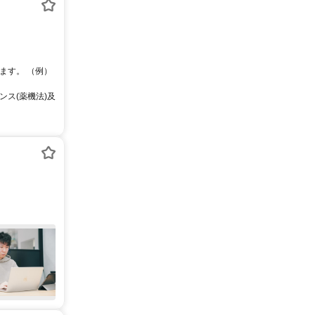
ます。 （例）
ス(薬機法)及