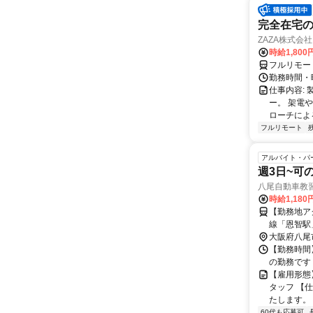
完全在宅の
ZAZA株式会社
時給1,800
フルリモー
勤務時間・
仕事内容: 
ー。 架電
ローチによる
フルリモート
アルバイト・パ
週3日~可
八尾自動車教
時給1,18
【勤務地ア
大阪府八尾
【勤務時間】 
の勤務です
【雇用形態
タッフ 【
たします。 
60代も応募可