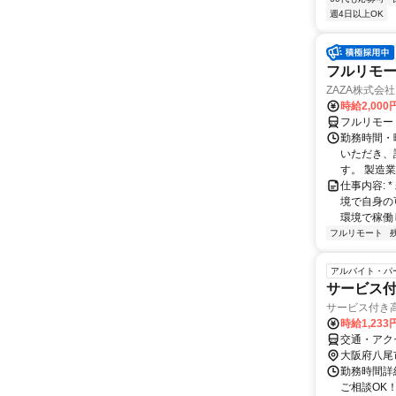
週4日以上OK
フルリモー
ZAZA株式会社
時給2,000
フルリモー
勤務時間・
いただき、
す。 製造
仕事内容:
境で自身の
環境で稼働し
フルリモート
アルバイト・パ
サービス
サービス付き
時給1,23
交通・アク
大阪府八尾
勤務時間詳細
ご相談OK