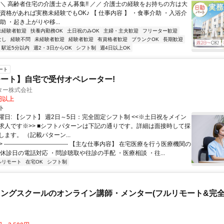
＼＼ 高齢者住宅の介護士さん募集!! ／／ 介護士の経験をお持ちの方は大
資格があれば実務未経験でもOK♪ 【 仕事内容 】 ・食事介助 ・入浴介
助 ・起き上がりや移...
未経験者歓迎
扶養内勤務OK
土日祝のみOK
主婦・主夫歓迎
フリーター歓迎
なし
経験不問
未経験者歓迎
経験者歓迎
有資格者歓迎
ブランクOK
長期歓迎
駅近5分以内
週2・3日からOK
シフト制
週4日以上OK
ート
ート】自宅で受付オペレーター!
ター株式会社
0円以上
ト
曜日: 【シフト】 週2日～5日：完全固定シフト制 <<※土日祝をメイン
求人です※>> ■シフトパターンは下記の通りです。詳細は面接時して採
ます。 （記載パターン...
 -------------------------------- 【主な仕事内容】 在宅医療を行う医療機関の
休診日の電話対応 ・問診聴取や往診の手配 ・医療相談 ・往...
ルリモート
在宅OK
シフト制
ングスクールのオンライン講師・メンター(フルリモート&完