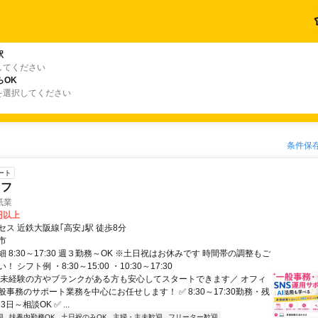
駅
してください
らOK
を選択してください
条件保
ート
ッフ
紙業
0円以上
ス 近鉄大阪線｢高安｣駅 徒歩8分
市
 8:30～17:30 週３勤務～OK ※土日祝はお休みです 時間帯の調整もご
 シフト例 ・8:30～15:00 ・10:30～17:30
＼未経験の方やブランクがある方も安心してスタートできます／ オフィ
事務のサポート業務を中心にお任せします！ ✅ 8:30～17:30勤務・残
3日～相談OK ✅ ...
迎
扶養内勤務OK
土日祝のみOK
主婦・主夫歓迎
フリーター歓迎