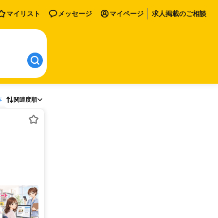
マイリスト
メッセージ
マイページ
求人掲載のご相談
存
関連度順