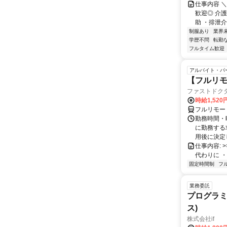
仕事内容 
歓迎◎ 介護
助 ・排泄介
制服あり
業界
学歴不問
転勤
フルタイム歓迎
アルバイト・パ
【フルリモ
ファストドク
時給1,52
フルリモー
勤務時間・
に勤務する
用後に決定し
仕事内容: >>
代わりに ・
固定時間制
フ
業務委託
プログラミ
ス)
株式会社if