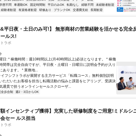
学歴不問
車通勤OK
固定時間制
平日のみOK
転勤なし
経験不問
未経験者歓迎
経験者歓迎
有資格者歓迎
研修あり
ブランクOK
交通費支給
長期歓迎
&平日夜・土日のみ可!】 無形商材の営業経験を活かせる完全
ールス!
フトラボ
ト
日: * 稼働時間：週10時間以上(月40時間以上)必須となります。 * 稼働
時間帯は完全自由ですが、平日夜・土曜日・日曜日に説明会予約が入り
あります。 * 業務地...
 ライフシフトラボが展開する主力サービス「転職コース」無料個別説明
いただいたお客様を担当し転職活動の悩みと課題をヒアリング、受講決
気通貫で担うオンラインセールスクローザ...
完全歩合制
週2・3日からOK
額インセンティブ獲得】充実した研修制度をご用意!ミドルシ
会セー ルス担当
フトラボ
ト