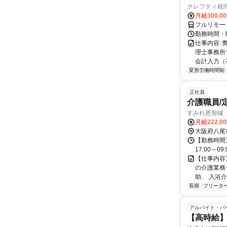
クレフティ税
月給300,0
フルリモー
勤務時間・曜日
仕事内容:
理士事務所
会計入力（
変形労働時間制
正社員
介護職員/
すみれ恩智縁
月給222,0
大阪府八尾
【勤務時間】 （
17:00～09:
【仕事内容
の介護業務
助、 入浴介
長期
フリータ
アルバイト・パ
【高時給】