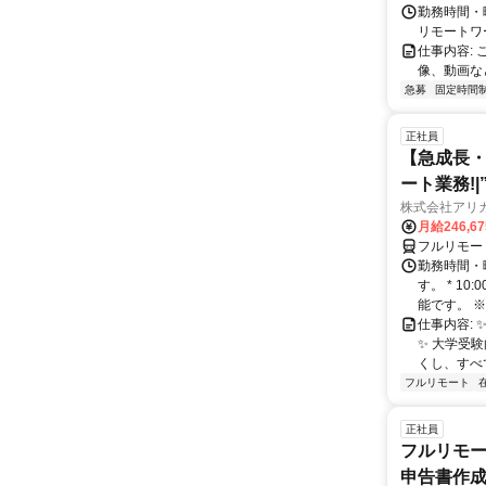
勤務時間・
リモートワ
仕事内容:
像、動画な
急募
固定時間
正社員
【急成長・
ート業務!
株式会社アリ
月給246,6
フルリモー
勤務時間・
す。 * 1
能です。 ※
仕事内容: 
✨️ 大学
くし、すべ
フルリモート
正社員
フルリモー
申告書作