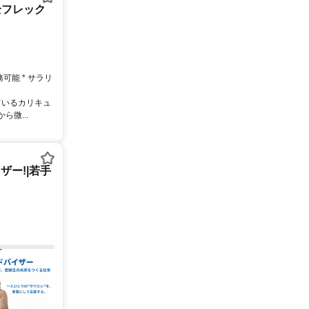
全フレック
務可能 * サラリ
ているカリキュ
微...
ー!|若手