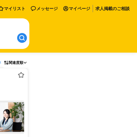
マイリスト
メッセージ
マイページ
求人掲載のご相談
存
関連度順