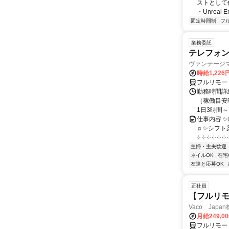
ストとして
・Unreal 
固定時間制
フ
業務委託
テレフォ
ヴァンテージ
時給1,226
フルリモー
勤務時間詳
（稼働目安時
1日3時間～
仕事内容 
♫ ✨シフト
༶ ༶ ༶ ༶ ༶ ༶ ༶
主婦・主夫歓迎
ネイルOK
在宅
友達と応募OK
正社員
【フルリモ
Vaco Japa
月給249,0
フルリモー