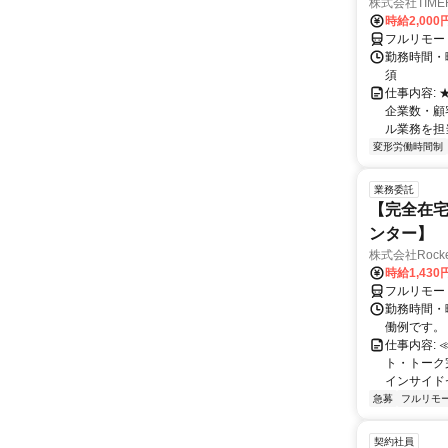
株式会社TIME
時給2,000
フルリモー
勤務時間・
須
仕事内容:
企業数・顧
ル業務を担当い
変形労働時間制
業務委託
【完全在宅
ンター】
株式会社RocketS
時給1,430
フルリモー
勤務時間・曜
働例です。 ・
仕事内容:
ト・トーク
インサイド
急募
フルリモ
契約社員