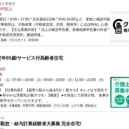
理士事務所
00円以上
ト
: * 9:00～17:00 * 完全週休2日制 * 9:00-16:00など、柔軟に相談可能
 弊事務所は、不動産業（不動産賃貸、売買、開発等）にほぼ特化した税
です。 【主な業務内容】 * 法人の確定申告書、各種税務申告書の作成 *
不動産売買契約、建築関連...
急募
フルリモート
在宅OK
定年65歳/サービス付高齢者住宅
00円
市
1）07:00～16:00 （2）09:00～18:00 （3）11:00～22:00 （4）
00
】 【仕事内容】 【最寄り駅から徒歩5分！ 駅チカ】キレイなサ高住で
★和やかな雰囲気が魅力です♪ 【概要】 ●サ高住にて排泄介助、 食事介
助等を行っていただきます。 ...
ー歓迎
大量募集
学歴不問
経験者歓迎
ブランクOK
シフト制
昇給あり
ート
勤怠・給与計算経験者大募集 完全在宅!