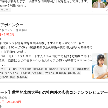
作業をお任せします。 具体的な作業内容は下記を想定しております。
Engine 5を用いたマ...
ルリモート
ンアポインター
マネジメント株式会社
円～1,920円
ト
細 完全シフト制 希望を最大限考慮します♫ ⏰月～金でシフト自由！
間： 9:00～17:00 ） ※週9時間以上の稼働を想定 ⏰お好きな時間帯で
！ ⏰平日のみの週...
✨出社一切ナシ！フルリモート求人！ ✨全国どこでも好きな場所で働ける
柔軟！1週間ごとの申告制 ✨今いるスタッフの95％が子育てママ ༶ ༶ ༶ ༶
 ༶...
フリーター歓迎
シフト自由
学歴不問
即日勤務OK
フルリモート
経験者歓迎
OK
ブランクOK
長期歓迎
シフト制
ピアスOK
服装自由
履歴書不要
ひげOK
髪型・髪色自由
ート】世界的米国大手ITの社内外の広告コンテンツレビュアー
n株式会社
00円～250,000円
ト