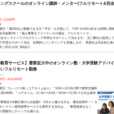
ングスクールのオンライン講師・メンター(フルリモート&完
円～2,500円
ト
日: * 週20h以上勤務できる方 * 平日・土日祝にて、7:00~24:00の好きな時間に勤
在宅副業OK！ * 個人事業主フリーランスの場合、フルリモートで...
 完全オンラインでプログラミング学習をサポートして頂きます。 主に弊社が提供し
て学習をサポート頂き、定期的にメンタリングも実施します。 受講生は完全初心者から
週2・3日からOK
昇給あり
教育サービス】需要拡大中のオンライン塾・大学受験アドバイザ
すいフルリモート勤務
カノ
75円～610,500円
ト
日: フレックス制（コアタイムあり） * 9:00〜22:00の間で標準労働時
1時間） * コアタイム：11:30〜14:00／18:00〜22:00 ※土日は基本
✨️事業拡大&繁忙期のため急募!! 8月から働ける方を、優先採用中！✨️ 大
オンライン個別指導サービスを運営する当社は、 「教育格差をなく
の受験生にチャンスを届ける...