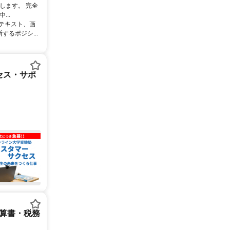
します。 完全
..
るテキスト、画
るポジシ...
セス・サポ
決算書・税務