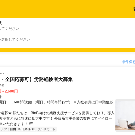
駅
してください
を選択してください
条件保
ート
宅・全国応募可】労務経験者大募集
RS
円～2,600円
ト
曜日: ・160時間勤務（曜日、時間帯問わず） ※入社初月は日中勤務必
 ★急募★ 私たちは、BtoB向けの業務支援サービスを提供しており、導入
客基盤ともに急速に拡大中です！ 外資系大手企業の案件にてペイロー
ただきます！ ////...
シフト自由
即日勤務OK
フルリモート