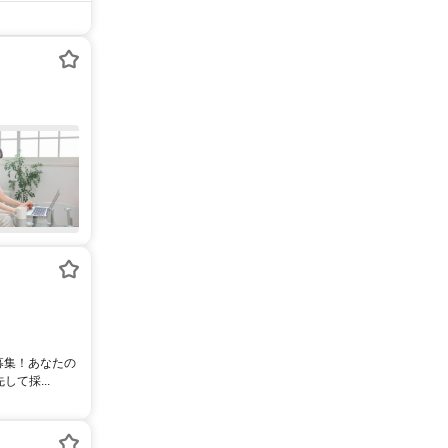
募集！あなたの
て採...