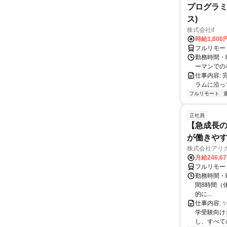
プログラミ
ス)
株式会社if
時給1,800
フルリモー
勤務時間・曜
ーマンでの
仕事内容:
ラムに沿っ
フルリモート
正社員
【急成長の
が働きや
株式会社アリ
月給246,6
フルリモー
勤務時間・曜
間8時間（休憩
的に...
仕事内容: 
学受験向け
し、すべて