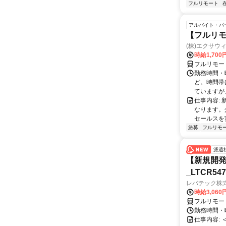
フルリモート
アルバイト・パ
【フルリモ
(株)エクサウ
時給1,700
フルリモー
勤務時間・曜日
ど。時間帯
ていますが、
仕事内容:
なります。
セールスを
急募
フルリモ
派遣
【新規開発
_LTCR54
レバテック株
時給3,06
フルリモー
勤務時間・曜
仕事内容: