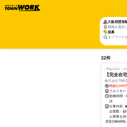
大阪府
恩智
職種を選択
急募
キーワード
32件
アルバイト・パ
【完全在
株式会社TIME
時給2,000
フルリモー
勤務時間・
須
仕事内容:
企業数・顧
ル業務を担当い
変形労働時間制