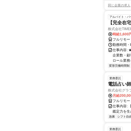
同じ企業の求人
アルバイト・パ
【完全在宅
株式会社TIME
時給1,600
フルリモー
勤務時間・
仕事内容:
企業数・顧
ロール業務を
変形労働時間制
業務委託
電話占い師
株式会社グラ
月給200,00
フルリモー
仕事内容:
鑑定力を生
急募
シフト自
業務委託