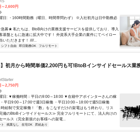
RS
円～2,600円
ト
曜日: ・160時間勤務（曜日、時間帯問わず） ※入社初月は日中勤務必
 ★急募★ 私たちは、BtoB向けの業務支援サービスを提供しており、導入
客基盤ともに急速に拡大中です！ 外資系大手企業の案件にてペイロー
ただきます！ ////...
シフト自由
即日勤務OK
フルリモート
】初月から時間単価2,200円も可!BtoBインサイドセールス業
tarter
円～2,750円
ト
日: ▼稼働時間：平日の9:00～18:00 ▼在籍中アポインターさんの稼
平日9:00～17:00で週3日稼働 ・平日10:00～18:00で週5日稼働
 ≪時給制で安定稼働！「数」をこなすだけの架電はもう終わり。リス
完備のBtoBインサイドセールス≫ 完全フルリモートにて、法人向けの
セールス（完全新規のお客様への架電...
ート
残業なし
在宅OK
昇給あり