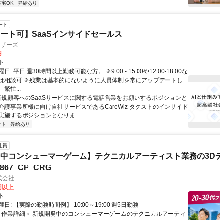
在宅OK
昇給あり
ート
ート可】SaaSインサイドセールス
ィザーズ
円
ト
: 平日 週30時間以上勤務可能な方。 ※9:00 - 15:00や12:00-18:00な
は相談可 ※残業は基本的にないように人員体制を常にアップデートし
繁忙...
 新規顧客へのSaaSサービスに関する電話営業をお願いするポジションと
介護事業所様に向け自社サービスであるCareWiz タクストのインサイド
実施するポジションとなりま...
ート
昇給あり
社員
中コンシューマーゲーム】テクニカルアーティスト業務の3D
7867_CP_CRG
式会社
0円以上
ト
日: 【実際の勤務時間例】 10:00～19:00 週5日勤務
 ＜作業詳細＞ 新規開発中のコンシューマーゲームのテクニカルアーティ