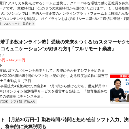
曜日: アメリカを拠点とするチームと連携し、グローバルな環境で働く正社員を募集
ークです。 業務時間は下記の３つの就業時間から選択いただけます。 １．研修期間中.
 このポジションでは世界的大手IT企業のオンラインプラットフォーム上に投稿され
どのコンテンツを確認し、ガイドラインおよびポリシーに基づいて適切に管理・判断す
制
フルリモート
昇給あり
若手多数オンライン塾】受験の未来をつくる!カスタマーサク
|”コミュニケーション”が好きな方!|「フルリモート勤務」
カノ
75円～447,700円
ト
曜日: 以下のパターンを基本として、希望に合わせてシフトを組みま
0:00~22:00の間の8時間のシフト制 上記のほか、ある程度は柔軟に調整可
土日出勤あり（平日...
✨️事業拡大&繁忙期のため急募!! 7月8月から働ける方を、優先採用中！
受験向けオンライン個別指導サービスを運営する当社は、 「教育格差をな
ての受験生にチャンスを届...
在宅OK
シフト制
昇給あり
ト 【月給30万円~】勤務時間7時間と短め!会計ソフト入力、
成、将来的に決算説明も