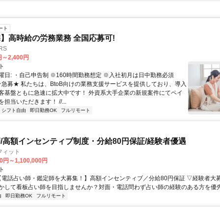
ート
】高時給の労務業務 全国応募可!
RS
円～2,400円
ト
曜日: ・自己申告制 ※160時間勤務想定 ※入社初月は日中勤務必須
 ★急募★ 私たちは、BtoB向けの業務支援サービスを提供しており、導入
客基盤ともに急速に拡大中です！ 外資系大手企業の新規案件にてペイ
担当いただきます！ //...
シフト自由
即日勤務OK
フルリモート
/高額インセンティブ制度・分給80円保証/経験者優遇
フィット
0円～1,100,000円
ト
 【電話占い師・鑑定師を大募集！】高額インセンティブ／分給80円保証 ▽経験者大
かして看板占い師を目指しませんか？対面・電話問わず占い師の経験のある方を優先し
由
即日勤務OK
フルリモート