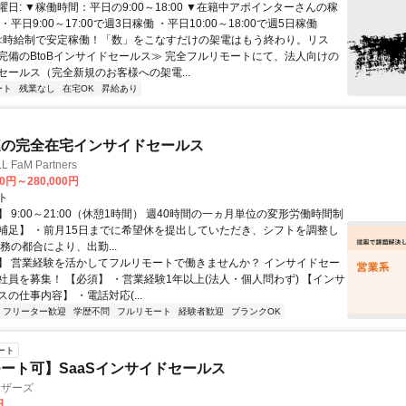
日: ▼稼働時間：平日の9:00～18:00 ▼在籍中アポインターさんの稼
平日9:00～17:00で週3日稼働 ・平日10:00～18:00で週5日稼働
 ≪時給制で安定稼働！「数」をこなすだけの架電はもう終わり。リス
完備のBtoBインサイドセールス≫ 完全フルリモートにて、法人向けの
セールス（完全新規のお客様への架電...
ート
残業なし
在宅OK
昇給あり
連の完全在宅インサイドセールス
FaM Partners
00円～280,000円
ト
 9:00～21:00（休憩1時間） 週40時間の一ヵ月単位の変形労働時間制
補足】 ・前月15日までに希望休を提出していただき、シフトを調整し
務の都合により、出勤...
】 営業経験を活かしてフルリモートで働きませんか？ インサイドセー
社員を募集！ 【必須】 ・営業経験1年以上(法人・個人問わず) 【インサ
の仕事内容】 ・電話対応(...
フリーター歓迎
学歴不問
フルリモート
経験者歓迎
ブランクOK
ート
ート可】SaaSインサイドセールス
ィザーズ
円