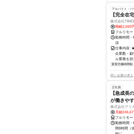
アルバイト・パ
【完全在
株式会社TIME
時給2,000
フルリモー
勤務時間・
須
仕事内容:
企業数・顧
ル業務を担当い
変形労働時間制
同じ企業の求人
正社員
【急成長の
が働きや
株式会社アリ
月給246,6
フルリモー
勤務時間・曜
間8時間（休憩
的に...