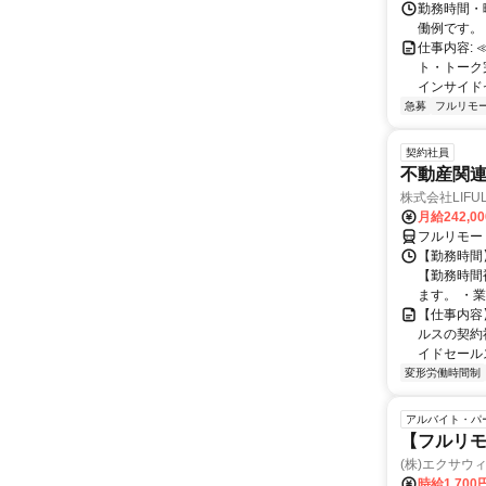
勤務時間・曜
働例です。 ・
仕事内容:
ト・トーク
インサイド
急募
フルリモ
契約社員
不動産関
株式会社LIFULL 
月給242,0
フルリモー
【勤務時間】
【勤務時間
ます。 ・業
【仕事内容
ルスの契約
イドセールス
変形労働時間制
アルバイト・パ
【フルリモ
(株)エクサウ
時給1,700