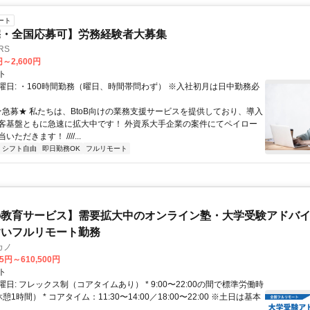
ート
宅・全国応募可】労務経験者大募集
RS
円～2,600円
ト
曜日: ・160時間勤務（曜日、時間帯問わず） ※入社初月は日中勤務必
 ★急募★ 私たちは、BtoB向けの業務支援サービスを提供しており、導入
客基盤ともに急速に拡大中です！ 外資系大手企業の案件にてペイロー
ただきます！ ////...
シフト自由
即日勤務OK
フルリモート
教育サービス】需要拡大中のオンライン塾・大学受験アドバイザ
すいフルリモート勤務
カノ
75円～610,500円
ト
日: フレックス制（コアタイムあり） * 9:00〜22:00の間で標準労働時
1時間） * コアタイム：11:30〜14:00／18:00〜22:00 ※土日は基本