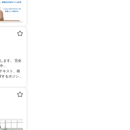
します。 完全
..
るテキスト、画
るポジシ...