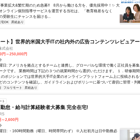
✨️事業拡大&繁忙期のため急募!! 8月から働ける方を、優先採用中！✨️ 大
オンライン個別指導サービスを運営する当社は、 「教育格差をなく
の受験生にチャンスを届ける...
在宅OK
昇給あり
ート】世界的米国大手ITの社内外の広告コンテンツレビュアー
n株式会社
00円～250,000円
ト
曜日: アメリカを拠点とするチームと連携し、グローバルな環境で働く正社員を募集
ークです。 業務時間は下記の３つの就業時間から選択いただけます。 １．研修期間中.
 このポジションでは世界的大手IT企業のオンラインプラットフォーム上に投稿され
どのコンテンツを確認し、ガイドラインおよびポリシーに基づいて適切に管理・判断す
制
フルリモート
昇給あり
ート
勤怠・給与計算経験者大募集 完全在宅!
RS
円～2,600円
ト
曜日: ・160時間勤務（曜日、時間帯問わず） ※入社初月は日中勤務必