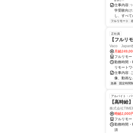
仕事内容: 
学受験向け
し、すべて
フルリモート
正社員
【フルリモ
Vaco Japa
月給249,0
フルリモー
勤務時間・
リモートワ
仕事内容:
像、動画な
急募
固定時間
アルバイト・パ
【高時給】
株式会社TIME
時給2,000
フルリモー
勤務時間・
須