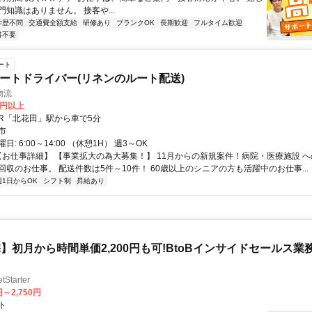
知識はありません。 接客や...
学歴不問
交通費全額支給
研修あり
ブランクOK
長期歓迎
フルタイム歓迎
書不要
ート
ルートドライバー(リネンのルート配送)
物流
0円以上
クセス: JR「北花田」駅から車で5分
市
: 6:00～14:00 （休憩1H） 週3～OK
 【お仕事詳細】 【事業拡大の為大募集！】 11月からの新規案件！病院・医療施設 
回収のお仕事。 配送件数は5件～10件！ 60歳以上のシニアの方も活躍中のお仕事...
週1日からOK
シフト制
昇給あり
】初月から時間単価2,200円も可!BtoBインサイドセールス業
tarter
円～2,750円
ト