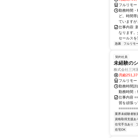
フルリモー
勤務時間・曜日
ど。時間帯
ていますが、
仕事内容:
なります。
セールスを
急募
フルリモ
契約社員
未経験の
株式会社三河
月給251,3
フルリモー
勤務時間詳細
勤務時間：9
仕事内容 ==
習を頑張っ
=========
業界未経験者歓
資格取得支援あ
住宅手当あり
在宅OK