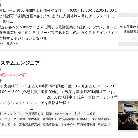
ト
: 平日 週30時間以上勤務可能な方。 ※9:00 - 15:00や12:00-18:00な
は相談可 ※残業は基本的にないように人員体制を常にアップデートし
繁忙...
 新規顧客へのSaaSサービスに関する電話営業をお願いするポジションと
介護事業所様に向け自社サービスであるCareWiz タクストのインサイド
実施するポジションとなりま...
ート
昇給あり
システムエンジニア
屋
70円～687,525円
ト
 実働時間：1日あたり8時間 平均勤務日数：1ヶ月あたり18日 〜 20日
:00〜18:00（休憩時間 1時間00分） ※残業は基本月20時間以下です。
===================== 20−30代活躍中！ 現在、プログラミング学
ている システムエンジニアを目指す皆様！
==============...
迎
ランチタイム
社員登用あり
副業・WワークOK
主婦・主夫歓迎
り
フリーター歓迎
学歴不問
車通勤OK
固定時間制
経験不問
未経験者歓迎
フルリモート
交通費全額支給
経験者歓迎
ネイルOK
有資格者歓迎
研修あり