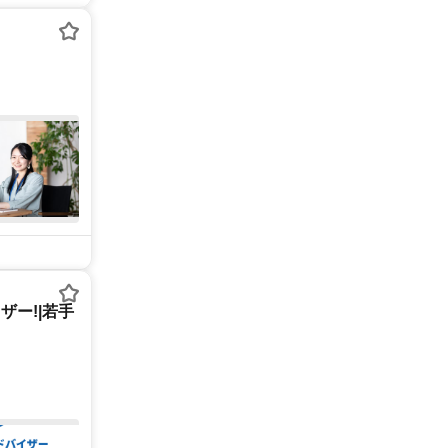
ー!|若手