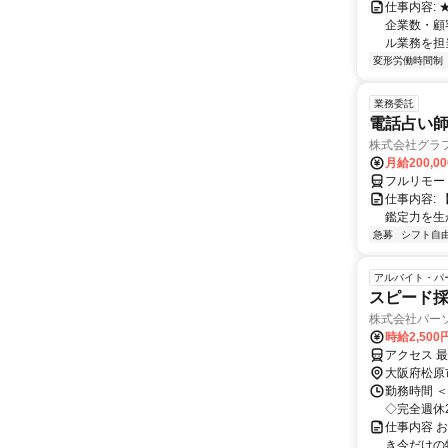
仕事内容:
企業数・顧
ル業務を担当い
変形労働時間制
業務委託
電話占い師
株式会社グラ
月給200,00
フルリモー
仕事内容:
鑑定力を生
急募
シフト自
アルバイト・パ
スピード採
株式会社パー
時給2,50
アクセス 
大阪府松原
勤務時間 ＜
◇完全週休2
仕事内容 
き今だけの