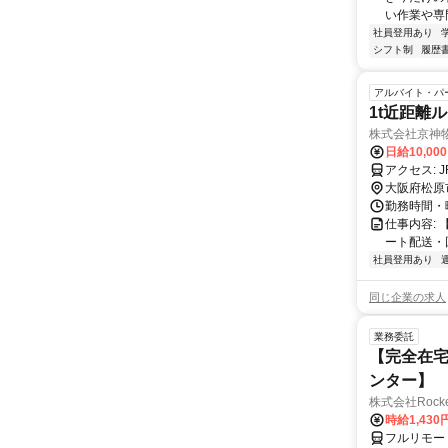
い作業や専門
社員登用あり
シフト制
履歴
アルバイト・パ
1t近距離
株式会社京神
日給10,00
ア
大阪府松原
勤務時間・曜日
仕事内容:
ート配送・
社員登用あり
同じ企業の求人
業務委託
【完全在宅
ンター】
株式会社RocketS
時給1,430
フルリモー