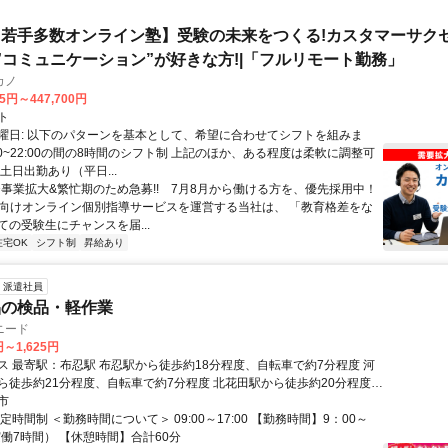
若手多数オンライン塾】受験の未来をつくる!カスタマーサク
|”コミュニケーション”が好きな方!|「フルリモート勤務」
カノ
75円～447,700円
ト
曜日: 以下のパターンを基本として、希望に合わせてシフトを組みま
0:00~22:00の間の8時間のシフト制 上記のほか、ある程度は柔軟に調整可
土日出勤あり（平日...
✨️事業拡大&繁忙期のため急募!! 7月8月から働ける方を、優先採用中！
受験向けオンライン個別指導サービスを運営する当社は、 「教育格差をな
ての受験生にチャンスを届...
在宅OK
シフト制
昇給あり
派遣社員
品の検品・軽作業
ニード
円～1,625円
布忍駅から徒歩約18分程度、自転車で約7分程度 河
ら徒歩約21分程度、自転車で約7分程度 北花田駅から徒歩約20分程度、
8分程度
市
定時間制 ＜勤務時間について＞ 09:00～17:00 【勤務時間】9：00～
実働7時間） 【休憩時間】合計60分