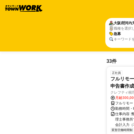
大阪府
河内
職種を選択
急募
キーワード
33件
正社員
フルリモー
申告書作
クレフティ税
月給300,0
フルリモー
勤務時間・曜日
仕事内容:
理士事務所
会計入力（
変形労働時間制