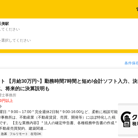
天美駅
してください
を選択してください
条件保
ト 【月給30万円~】勤務時間7時間と短め!会計ソフト入力、
成、将来的に決算説明も
理士事務所
00円以上
ト
: * 9:00～17:00 * 完全週休2日制 * 9:00-16:00など、柔軟に相談可能
 弊事務所は、不動産業（不動産賃貸、売買、開発等）にほぼ特化した税
です。 【主な業務内容】 * 法人の確定申告書、各種税務申告書の作成 *
不動産売買契約、建築関連...
急募
フルリモート
在宅OK