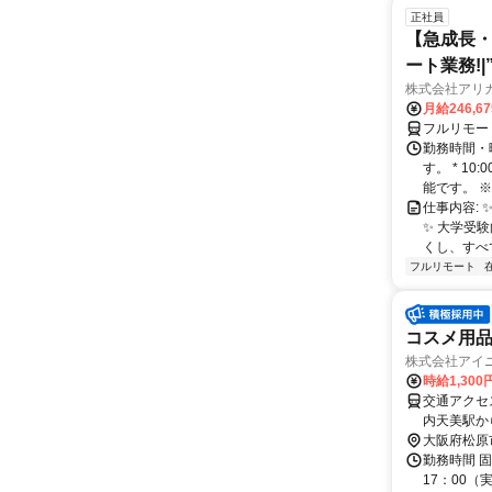
正社員
【急成長・
ート業務!
株式会社アリ
月給246,6
フルリモー
勤務時間・
す。 * 1
能です。 ※
仕事内容: 
✨️ 大学
くし、すべ
フルリモート
コスメ用
株式会社アイ
時給1,300
交通アクセス 最寄駅：布忍駅 
内天美駅か
自転車で約
大阪府松原
勤務時間 固
17：00（