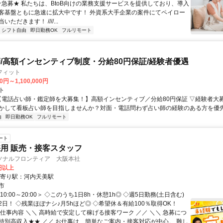
 ★急募★ 私たちは、BtoB向けの業務支援サービスを提供しており、導入
客基盤ともに急速に拡大中です！ 外資系大手企業の案件にてペイロー
ただきます！ ////...
シフト自由
即日勤務OK
フルリモート
/高額インセンティブ制度・分給80円保証/経験者優遇
フィット
0円～1,100,000円
ト
 【電話占い師・鑑定師を大募集！】高額インセンティブ／分給80円保証 ▽経験者大
かして看板占い師を目指しませんか？対面・電話問わず占い師の経験のある方を優先し
由
即日勤務OK
フルリモート
ート
用 販売・接客スタッフ
ソナルフロンティア 大阪本社
0円以上
最寄り駅：河内天美駅
市
10:00～20:00＞ ◇このうち1日8h・休憩1h◎ ◇週5日勤務(土日含む)
日！ ◇残業ほぼナシ♪月5hほど◎ ◇希望休＆有給100％取得OK！
お仕事内容 ＼＼ 高時給で安定して稼げる接客ワーク ／／ ＼＼ 急募につ
特別高収入★★ ／／ お仕事は、簡単なご案内・接客対応が中心。 難し