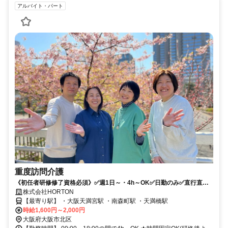
アルバイト・パート
重度訪問介護
《初任者研修修了資格必須》✅週1日～・4h～OK✅日勤のみ✅直行直帰
OK✅「あなたのおかげ」「ありがとう」を頂く、温かな仕事です
株式会社HORTON
【最寄り駅】 ・大阪天満宮駅 ・南森町駅 ・天満橋駅
時給1,600円～2,000円
大阪府大阪市北区