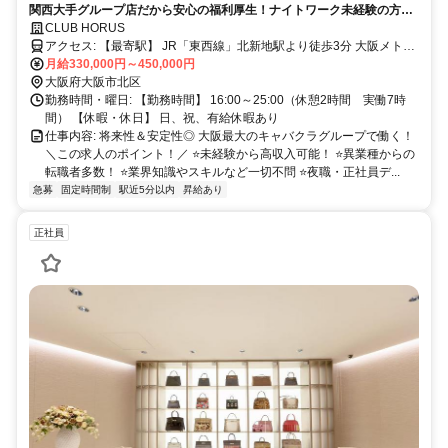
関西大手グループ店だから安心の福利厚生！ナイトワーク未経験の方も
大歓迎！
CLUB HORUS
アクセス: 【最寄駅】 JR「東西線」北新地駅より徒歩3分 大阪メトロ
四つ橋線「西梅田駅」徒歩4分 大阪メトロ御堂筋線「梅田駅」より徒
月給330,000円～450,000円
歩7分 大阪環状線「大阪駅」より徒歩10分
大阪府大阪市北区
勤務時間・曜日: 【勤務時間】 16:00～25:00（休憩2時間 実働7時
間） 【休暇・休日】 日、祝、有給休暇あり
仕事内容: 将来性＆安定性◎ 大阪最大のキャバクラグループで働く！
＼この求人のポイント！／ ⭐未経験から高収入可能！ ⭐異業種からの
転職者多数！ ⭐業界知識やスキルなど一切不問 ⭐夜職・正社員デ...
急募
固定時間制
駅近5分以内
昇給あり
正社員