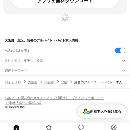
アプリを無料ダウンロード
大阪府、北区、急募のアルバイト・バイト求人情報
求人の詳細を表示
条件を追加・変更して検索
市区町村を追加・変更
関連キーワード
大阪府 大阪市 北区 カフェ急募
大阪府 大阪市 北区 即日
大阪府 大阪市 急募 go
大阪府
駅を追加・変更
バイトTOP
大阪府
大阪市
北区
急募のアルバイト・バイト・求人
大阪府 大阪市 浪速区 急募です
大阪府 大阪市 北区 即日採用
大阪府
すべて
大阪市
すべて
職種を追加・変更
JR京都線
都島区
福島区
此花区
西区
港区
大正区
天王寺区
浪速区
西淀川区
東淀川区
東成区
島本駅
高槻駅
摂津富田駅
JR総持寺駅
茨木駅
千里丘駅
岸辺駅
吹田駅
東淀川駅
飲食・フードサービス
生野区
旭区
城東区
阿倍野区
住吉区
東住吉区
西成区
淀川区
鶴見区
住之江区
ヘルプ・お問い合わせ
サイトマップ
利用規約・プライバシーポリシー
特徴を追加・変更
新大阪駅
大阪駅
飲食・フードサービス
平野区
北区
中央区
すべて
[企業]求人広告の掲載相談
ホールスタッフ
キッチンスタッフ
皿洗い・洗い場
精肉・鮮魚加工
給食調理
人気
JR神戸線(大阪～神戸)
堺市
すべて
雇用形態を追加・変更
新着求人を受け取る
パン屋（ベーカリー）
フードカウンター販売員
バー（BAR）・バーテンダー
日払いOK
高校生歓迎
学生歓迎
深夜の仕事
髪型・髪色自由
ひげOK
ネイルOK
大阪駅
塚本駅
堺区
中区
東区
西区
南区
北区
美原区
飲食店補助（開店・閉店準備）
飲食店（店長・マネージャー）
ピアスOK
アルバイト・パート
履歴書不要
オープニングスタッフ
留学生・外国人活躍中
都道府県を変更
営業・販売
大和路線
岸和田市
豊中市
池田市
吹田市
泉大津市
高槻市
貝塚市
守口市
枚方市
茨木市
勤務期間
正社員
河内堅上駅
高井田駅
柏原駅
志紀駅
八尾駅
久宝寺駅
加美駅
平野駅
東部市場前駅
営業・販売
すべて
八尾市
泉佐野市
富田林市
寝屋川市
河内長野市
松原市
大東市
和泉市
箕面市
短期
契約社員
単発・1日OK
長期
期間限定（春夏冬休み等）