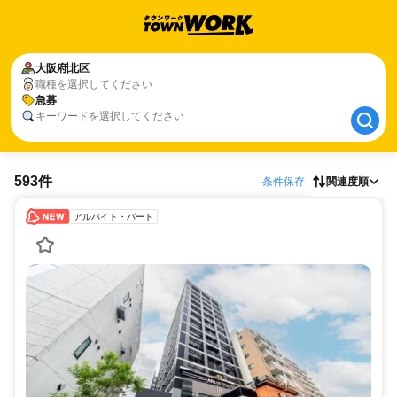
大阪府
大阪府
北区
北区
職種を選択してください
急募
急募
キーワードを選択してください
593件
条件保存
関連度順
アルバイト・パート