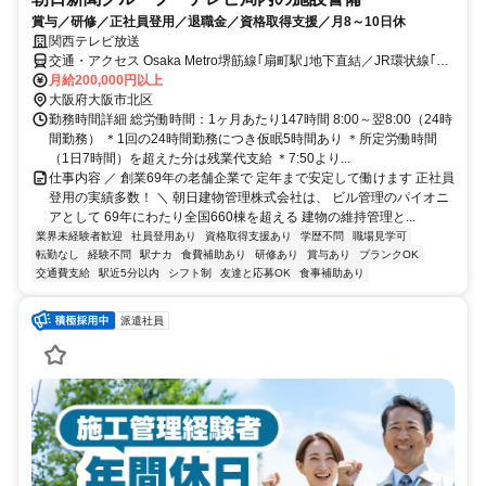
賞与／研修／正社員登用／退職金／資格取得支援／月8～10日休
関西テレビ放送
交通・アクセス Osaka Metro堺筋線｢扇町駅｣地下直結／JR環状線｢天
満駅｣スグ／交通費支給(規定)／転居を伴う転勤なし
月給200,000円以上
大阪府大阪市北区
勤務時間詳細 総労働時間：1ヶ月あたり147時間 8:00～翌8:00（24時
間勤務） ＊1回の24時間勤務につき仮眠5時間あり ＊所定労働時間
（1日7時間）を超えた分は残業代支給 ＊7:50より...
仕事内容 ／ 創業69年の老舗企業で 定年まで安定して働けます 正社員
登用の実績多数！ ＼ 朝日建物管理株式会社は、 ビル管理のパイオニ
アとして 69年にわたり全国660棟を超える 建物の維持管理と...
業界未経験者歓迎
社員登用あり
資格取得支援あり
学歴不問
職場見学可
転勤なし
経験不問
駅ナカ
食費補助あり
研修あり
賞与あり
ブランクOK
交通費支給
駅近5分以内
シフト制
友達と応募OK
食事補助あり
派遣社員