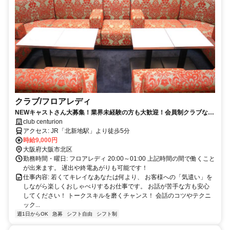
クラブ/フロアレディ
NEWキャストさん大募集！業界未経験の方も大歓迎！会員制クラブなの
で客層も◎
club centurion
アクセス: JR「北新地駅」より徒歩5分
時給9,000円
大阪府大阪市北区
勤務時間・曜日: フロアレディ 20:00～01:00 上記時間の間で働くこと
が出来ます。 遅出や終電あがりも可能です！
仕事内容: 若くてキレイなあなたは何より、 お客様への「気遣い」を
しながら楽しくおしゃべりするお仕事です。 お話が苦手な方も安心
してください！ トークスキルを磨くチャンス！ 会話のコツやテクニ
ック...
週1日からOK
急募
シフト自由
シフト制