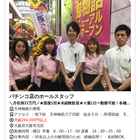
パチンコ店のホールスタッフ
＼月収例33万円／★面接1回★未経験歓迎★☆週1日〜勤務可能！各種手
当充実
天神橋銀の葡萄
アクセス: ・地下鉄 天神橋筋六丁目駅 徒歩５分 ・JR環状線 天満
橋駅 徒歩５分
月給260,000円以上
大阪府大阪市北区
勤務時間・曜日: 早番 8：00～17：00 遅番 16：00～25：00
仕事内容: ・30名以上の大幅増員のため、積極採用！ ・未経験OK、