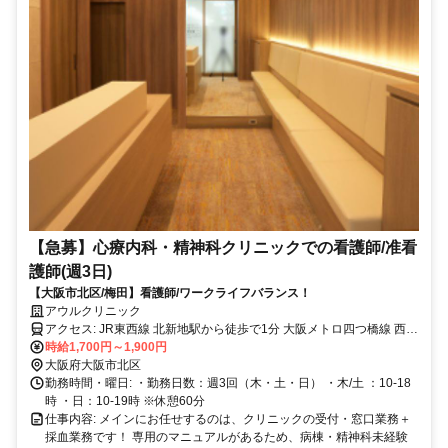
【急募】心療内科・精神科クリニックでの看護師/准看
護師(週3日)
【大阪市北区/梅田】看護師/ワークライフバランス！
アウルクリニック
アクセス: JR東西線 北新地駅から徒歩で1分 大阪メトロ四つ橋線 西梅
時給1,700円～1,900円
田駅から徒歩で2分 阪神本線 大阪梅田駅から徒歩で4分
大阪府大阪市北区
勤務時間・曜日: ・勤務日数：週3回（木・土・日） ・木/土 ：10-18
時 ・日：10-19時 ※休憩60分
仕事内容: メインにお任せするのは、クリニックの受付・窓口業務＋
採血業務です！ 専用のマニュアルがあるため、病棟・精神科未経験