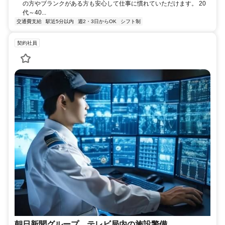
の方やブランクがある方も安心して仕事に慣れていただけます。 20
代～40...
交通費支給
駅近5分以内
週2・3日からOK
シフト制
契約社員
朝日新聞グループ テレビ局内の施設警備