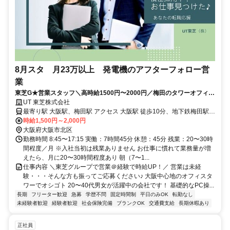
8月スタ 月23万以上 発電機のアフターフォロー営
業
東芝G★営業スタッフ＼高時給1500円〜2000円／梅田のタワーオフィス
♪
UT 東芝株式会社
最寄り駅 大阪駅、梅田駅 アクセス 大阪駅 徒歩10分、地下鉄梅田駅
徒歩13分
時給1,500円～2,000円
大阪府大阪市北区
勤務時間 8:45〜17:15 実働：7時間45分 休憩：45分 残業：20〜30時
間程度／月 ※入社当初は残業ありません お仕事に慣れて業務量が増
えたら、月に20〜30時間程度あり 朝（7〜1...
仕事内容 ＼東芝グループで営業＠経験で時給UP！／ 営業は未経
験・・・そんな方も振ってご応募ください♪ 大阪中心地のオフィスタ
ワーでオシゴト 20〜40代男女が活躍中の会社です！ 基礎的なPC操...
長期
フリーター歓迎
急募
学歴不問
固定時間制
平日のみOK
転勤なし
未経験者歓迎
経験者歓迎
社会保険完備
ブランクOK
交通費支給
長期休暇あり
正社員