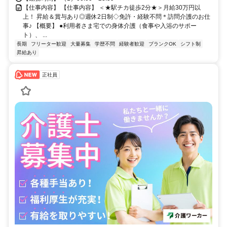
【仕事内容】 【仕事内容】 ＜★駅チカ徒歩2分★＞月給30万円以
上！ 昇給＆賞与あり◎週休2日制◇免許・経験不問＊訪問介護のお仕
事♪ 【概要】 ●利用者さま宅での身体介護（食事や入浴のサポー
ト）、 ...
長期
フリーター歓迎
大量募集
学歴不問
経験者歓迎
ブランクOK
シフト制
昇給あり
正社員