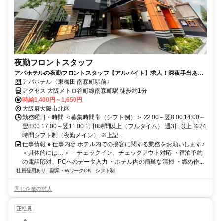
夜勤フロントスタッフ
アパホテルの夜勤フロントスタッフ【アルバイト】求人！深夜手当あり
の夜勤帯でしっかり稼げる
アパホテル〈東梅田 南森町駅前〉
アクセス 大阪メトロ谷町線南森町駅 徒歩約1分
時給1,400円～1,650円
大阪府大阪市北区
勤務曜日・時間 ＜募集時間帯（シフト例）＞ 22:00～翌8:00 14:00～
翌8:00 17:00～翌11:00 1日8時間以上（フルタイム） 週3日以上 ※24
時間シフト制（夜勤メイン） ※上記...
仕事情報 ● 仕事内容 ホテル内での接客に関する業務をお願いします♪
＜具体的には…＞ ・チェックイン、チェックアウト対応 ・宿泊予約
の電話応対、PCへのデータ入力 ・ホテル内の簡単な清掃 ・締め作...
社員登用あり
副業・WワークOK
シフト制
同じ企業の求人
正社員