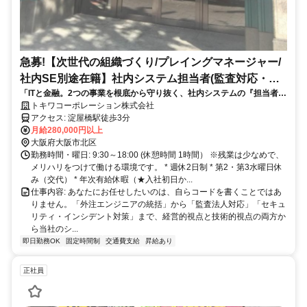
急募!【次世代の組織づくり/プレイングマネージャー/
社内SE別途在籍】社内システム担当者(監査対応・セ
「ITと金融。2つの事業を根底から守り抜く、社内システムの『担当者』
キュリティ対策・ベンダー統括)
を求めています。」 当社グループ（IT事業＋金融事業）のさらなる事業
トキワコーポレーション株式会社
拡大とガバナンス強化に伴い、経営トップ直下で社内システム全般を統
アクセス: 淀屋橋駅徒歩3分
括していただく担当者を募集します。
月給280,000円以上
大阪府大阪市北区
勤務時間・曜日: 9:30～18:00 (休憩時間 1時間） ※残業は少なめで、
メリハリをつけて働ける環境です。 * 週休2日制 * 第2・第3水曜日休
み（交代） * 年次有給休暇（★入社初日か...
仕事内容: あなたにお任せしたいのは、自らコードを書くことではあ
りません。「外注エンジニアの統括」から「監査法人対応」「セキュ
リティ・インシデント対策」まで、経営的視点と技術的視点の両方か
ら当社のシ...
即日勤務OK
固定時間制
交通費支給
昇給あり
正社員