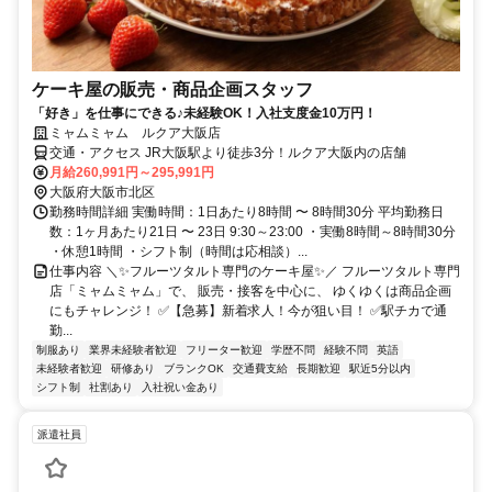
ケーキ屋の販売・商品企画スタッフ
「好き」を仕事にできる♪未経験OK！入社支度金10万円！
ミャムミャム ルクア大阪店
交通・アクセス JR大阪駅より徒歩3分！ルクア大阪内の店舗
月給260,991円～295,991円
大阪府大阪市北区
勤務時間詳細 実働時間：1日あたり8時間 〜 8時間30分 平均勤務日
数：1ヶ月あたり21日 〜 23日 9:30～23:00 ・実働8時間～8時間30分
・休憩1時間 ・シフト制（時間は応相談）...
仕事内容 ＼✨フルーツタルト専門のケーキ屋✨／ フルーツタルト専門
店「ミャムミャム」で、 販売・接客を中心に、 ゆくゆくは商品企画
にもチャレンジ！ ✅【急募】新着求人！今が狙い目！ ✅駅チカで通
勤...
制服あり
業界未経験者歓迎
フリーター歓迎
学歴不問
経験不問
英語
未経験者歓迎
研修あり
ブランクOK
交通費支給
長期歓迎
駅近5分以内
シフト制
社割あり
入社祝い金あり
派遣社員