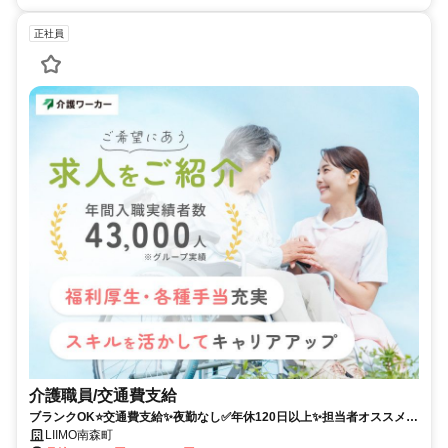
正社員
介護職員/交通費支給
ブランクOK⭐️交通費支給✨夜勤なし✅️年休120日以上✨担当者オススメ⭕️
経験者優遇✨駅チカ
LIIMO南森町