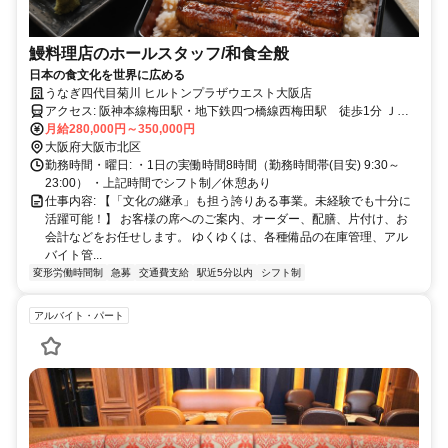
鰻料理店のホールスタッフ/和食全般
日本の食文化を世界に広める
うなぎ四代目菊川 ヒルトンプラザウエスト大阪店
アクセス: 阪神本線梅田駅・地下鉄四つ橋線西梅田駅 徒歩1分 ＪＲ
大阪駅・北新地駅・地下鉄御堂筋線梅田駅 徒歩3分 地下鉄谷町線東
月給280,000円～350,000円
梅田駅 徒歩5分 阪急線梅田駅 徒歩8分 西梅田駅から50m 西梅田
大阪府大阪市北区
駅から108m
勤務時間・曜日: ・1日の実働時間8時間（勤務時間帯(目安) 9:30～
23:00） ・上記時間でシフト制／休憩あり
仕事内容: 【「文化の継承」も担う誇りある事業。未経験でも十分に
活躍可能！】 お客様の席へのご案内、オーダー、配膳、片付け、お
会計などをお任せします。 ゆくゆくは、各種備品の在庫管理、アル
バイト管...
変形労働時間制
急募
交通費支給
駅近5分以内
シフト制
アルバイト・パート