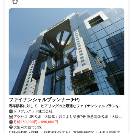
ファイナンシャルプランナー(FP)
既存顧客に対して、ヒアリングの上最適なファイナンシャルプランをご
提案いただく職種です。
トリプルグッド株式会社
アクセス: JR各線「大阪駅」西口より徒歩7分 阪急電鉄各線「大阪梅
田駅」より徒歩9分 大阪メトロ各線「梅田駅」より徒歩9分 阪神電鉄
月給250,000円～690,000円
各線「大阪梅田駅」より徒歩13分
大阪府大阪市北区
勤務時間・曜日: ・時差出勤制度あり 下記勤務時間より選択可能 ①