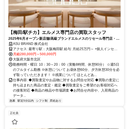
【梅田/駅チカ】エルメス専門店の買取スタッフ
2025年6月オープン新店舗/高級ブランドエルメスのリセール専門店・高
収入・残業基本なし/語学スキルを活かす！
ASU BRAND 株式会社
アクセス: 最寄り駅：大阪梅田駅 給与: 月給25万円～ +個人インセン
ティブ+賞与年2回 ※月20時間の残業を超える場合は残業代を全額支
月給280,000円～500,000円
給します ＜月収例＞ 月給25万円＋個人インセンティブ＝月給31万円
大阪府大阪市北区
＜年収例＞ 月給31万円+賞与2回＝年収447万円 ※実際の給与は個人
勤務時間・曜日: 10：30～20：00（実働8時間、休憩90分） ☆週5日
インセンティブに応じて変動する場合がございます。 ※経験や能力
のフルタイム勤務 ※休憩について お昼休憩60分、夕方休憩30分を必
に合わせて考慮いたします。 ◆売上に応じた個人インセンティブ
ず取っていただきます！ ※残業について ほとんどあ...
（達成率に応じて変動） ◆通勤交通費全額支給 ◆超過分残業代全額
仕事内容: ◆買取査定やお品物に対するお問合せ対応 ◆買取の査定に
支給
持ち込まれた商品の査定・鑑定 ◆買取査定をご希望のお客様対応へ
の接客対応 ◆商品の検品や市場調査 ◆お問合せ内容や、入荷商品の
データ...
急募
駅近5分以内
シフト制
昇給あり
正社員