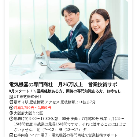
電気機器の専門商社 月26万以上 営業技術サポ
8月スタート！＼営業経験ある方、回路の専門知識ある方、お待ちして
ます／
UT 東芝株式会社
最寄り駅 肥後橋駅 アクセス 肥後橋駅より徒歩7分
時給1,750円～1,950円
大阪府大阪市北区
勤務時間 9:00〜17:30 休憩：60分 実働：7時間30分 残業：月に5〜
15時間程度 ※残業は最長15時間ですが、それに達することはほぼご
ざいません。 朝（7〜12） 昼（12〜17） 夕...
仕事内容 〜*☆* 電子・電気機器の専門商社で営業技術サポート