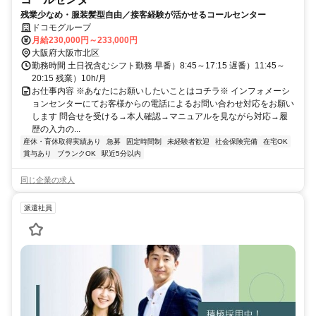
残業少なめ・服装髪型自由／接客経験が活かせるコールセンター
ドコモグループ
月給230,000円～233,000円
大阪府大阪市北区
勤務時間 土日祝含むシフト勤務 早番）8:45～17:15 遅番）11:45～
20:15 残業）10h/月
お仕事内容 ※あなたにお願いしたいことはコチラ※ インフォメーシ
ョンセンターにてお客様からの電話によるお問い合わせ対応をお願い
します 問合せを受ける→本人確認→マニュアルを見ながら対応→履
歴の入力の...
産休・育休取得実績あり
急募
固定時間制
未経験者歓迎
社会保険完備
在宅OK
賞与あり
ブランクOK
駅近5分以内
同じ企業の求人
派遣社員