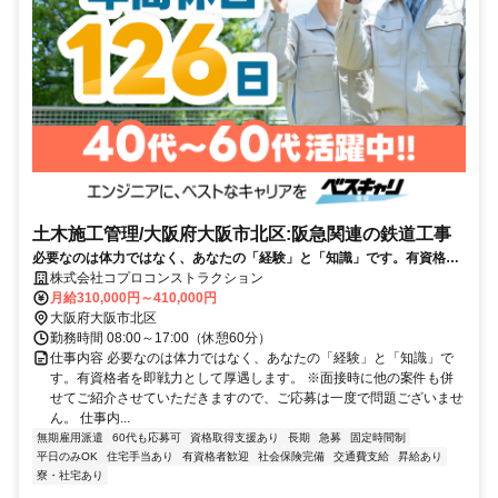
土木施工管理/大阪府大阪市北区:阪急関連の鉄道工事
必要なのは体力ではなく、あなたの「経験」と「知識」です。有資格者
を即戦力として厚遇します。
株式会社コプロコンストラクション
月給310,000円～410,000円
大阪府大阪市北区
勤務時間 08:00～17:00（休憩60分）
仕事内容 必要なのは体力ではなく、あなたの「経験」と「知識」で
す。有資格者を即戦力として厚遇します。 ※面接時に他の案件も併
せてご紹介させていただきますので、ご応募は一度で問題ございませ
ん。 仕事内...
無期雇用派遣
60代も応募可
資格取得支援あり
長期
急募
固定時間制
平日のみOK
住宅手当あり
有資格者歓迎
社会保険完備
交通費支給
昇給あり
寮・社宅あり