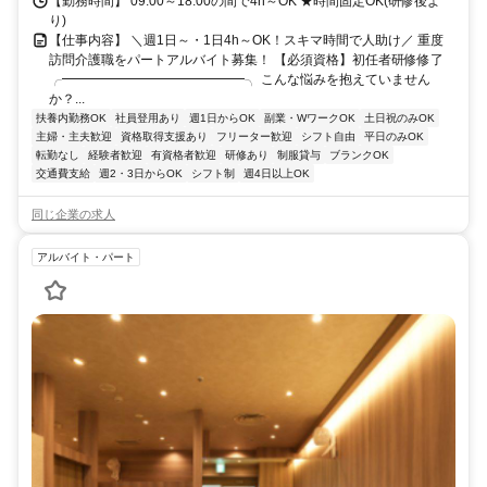
【勤務時間】 09:00～18:00の間で4h～OK ★時間固定OK(研修後よ
り)
【仕事内容】 ＼週1日～・1日4h～OK！スキマ時間で人助け／ 重度
訪問介護職をパートアルバイト募集！ 【必須資格】初任者研修修了
╭━━━━━━━━━━━━━━╮ こんな悩みを抱えていません
か？...
扶養内勤務OK
社員登用あり
週1日からOK
副業・WワークOK
土日祝のみOK
主婦・主夫歓迎
資格取得支援あり
フリーター歓迎
シフト自由
平日のみOK
転勤なし
経験者歓迎
有資格者歓迎
研修あり
制服貸与
ブランクOK
交通費支給
週2・3日からOK
シフト制
週4日以上OK
同じ企業の求人
アルバイト・パート