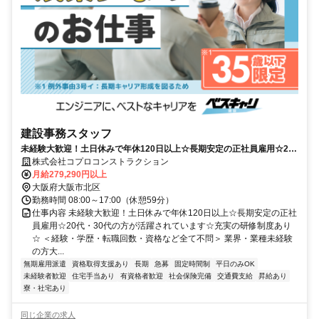
建設事務スタッフ
未経験大歓迎！土日休みで年休120日以上☆長期安定の正社員雇用☆20
代・30代の方が活躍されています☆充実の研修制度あり☆
株式会社コプロコンストラクション
月給279,290円以上
大阪府大阪市北区
勤務時間 08:00～17:00（休憩59分）
仕事内容 未経験大歓迎！土日休みで年休120日以上☆長期安定の正社
員雇用☆20代・30代の方が活躍されています☆充実の研修制度あり
☆ ＜経験・学歴・転職回数・資格など全て不問＞ 業界・業種未経験
の方大...
無期雇用派遣
資格取得支援あり
長期
急募
固定時間制
平日のみOK
未経験者歓迎
住宅手当あり
有資格者歓迎
社会保険完備
交通費支給
昇給あり
寮・社宅あり
同じ企業の求人