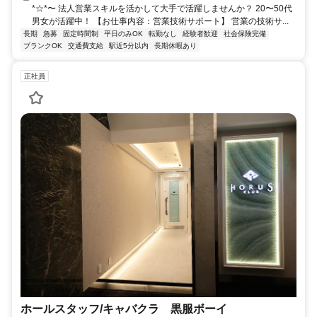
*☆*〜 法人営業スキルを活かして大手で活躍しませんか？ 20〜50代
男女が活躍中！ 【お仕事内容：営業技術サポート】 営業の技術サ...
長期
急募
固定時間制
平日のみOK
転勤なし
経験者歓迎
社会保険完備
ブランクOK
交通費支給
駅近5分以内
長期休暇あり
正社員
ホールスタッフ/キャバクラ 黒服ボーイ