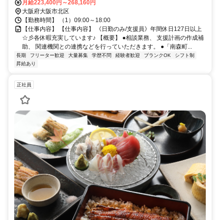
月給223,400円～268,160円
大阪府大阪市北区
【勤務時間】 （1）09:00～18:00
【仕事内容】 【仕事内容】 《日勤のみ/支援員》年間休日127日以上
☆彡各休暇充実しています♪ 【概要】 ●相談業務、 支援計画の作成補
助、 関連機関との連携などを行っていただきます。 ●「南森町...
長期
フリーター歓迎
大量募集
学歴不問
経験者歓迎
ブランクOK
シフト制
昇給あり
正社員