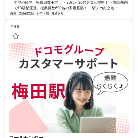
学歴や経歴、転職回数不問！ ・20代～30代男女活躍中！ ・関西圏内
で18店舗運営、従業員数690名の安定基盤！ ・駅チカ好立地！...
急募
交通費支給
シフト制
昇給あり
正社員
コールセンター