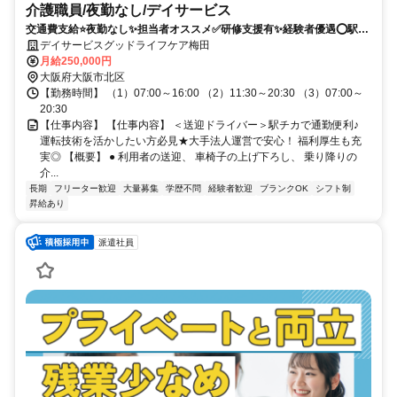
介護職員/夜勤なし/デイサービス
交通費支給⭐️夜勤なし✨担当者オススメ✅️研修支援有✨経験者優遇⭕️駅チ
カ
デイサービスグッドライフケア梅田
月給250,000円
大阪府大阪市北区
【勤務時間】 （1）07:00～16:00 （2）11:30～20:30 （3）07:00～
20:30
【仕事内容】 【仕事内容】 ＜送迎ドライバー＞駅チカで通勤便利♪
運転技術を活かしたい方必見★大手法人運営で安心！ 福利厚生も充
実◎ 【概要】 ● 利用者の送迎、 車椅子の上げ下ろし、 乗り降りの
介...
長期
フリーター歓迎
大量募集
学歴不問
経験者歓迎
ブランクOK
シフト制
昇給あり
派遣社員