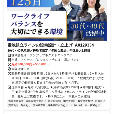
電池組立ラインの設備設計・立上げ_A0129334
30代・40代活躍／経験者限定／多彩な製品／年休最大125日
株式会社オープンアップネクストエンジニア
交通・アクセス プロジェクト先により異なります。
月給300,000円～550,000円
大阪府守口市
勤務時間詳細 実働時間：1日あたり8時間 平均勤務日数：1ヶ月あた
り20日 9:00～18:00（休憩時間12:00～13:00） ＊配属先により異な
る 所定労働時間を超える労働の有無：有 ＊月平...
仕事内容 ★月給30万円以上 ★月平均残業9.2時間 ★年間休日最大125
日 ★完全週休2日制 車載用二次電池向け組み立てラインの設備設計業
務・立ち上げ業務です。 <具体的には> ・車載用二次電池...
無期雇用派遣
資格取得支援あり
固定時間制
経験者歓迎
有資格者歓迎
研修あり
賞与あり
育休あり
交通費支給
資格取得手当あり
土日祝休み
寮・社宅あり