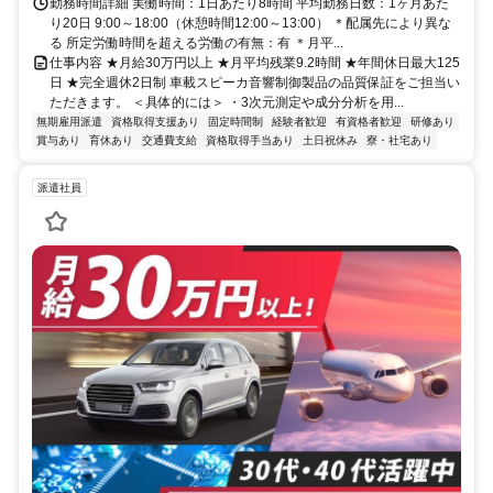
勤務時間詳細 実働時間：1日あたり8時間 平均勤務日数：1ヶ月あた
り20日 9:00～18:00（休憩時間12:00～13:00） ＊配属先により異な
る 所定労働時間を超える労働の有無：有 ＊月平...
仕事内容 ★月給30万円以上 ★月平均残業9.2時間 ★年間休日最大125
日 ★完全週休2日制 車載スピーカ音響制御製品の品質保証をご担当い
ただきます。 ＜具体的には＞ ・3次元測定や成分分析を用...
無期雇用派遣
資格取得支援あり
固定時間制
経験者歓迎
有資格者歓迎
研修あり
賞与あり
育休あり
交通費支給
資格取得手当あり
土日祝休み
寮・社宅あり
派遣社員