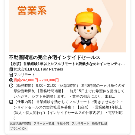
不動産関連の完全在宅インサイドセールス
【必須】営業経験1年以上✨フルリモート✨残業少なめ✨インセンティブ
有
株式会社LIFULL FaM Partners
フルリモート
月給242,000円～280,000円
【勤務時間】 9:00～21:00（休憩1時間） 週40時間の一ヵ月単位の変
形労働時間制 【勤務時間補足】 ・前月15日までに希望休を提出して
いただき、シフトを調整します。 ・業務の都合により、出勤...
【仕事内容】 営業経験を活かしてフルリモートで働きませんか？ イ
ンサイドセールスの契約社員を募集！ 【必須】 ・営業経験1年以上
(法人・個人問わず) 【インサイドセールスの仕事内容】 ・電話対応
(...
変形労働時間制
フリーター歓迎
学歴不問
フルリモート
経験者歓迎
ブランクOK