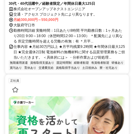
30代・40代活躍中／経験者限定／年間休日最大125日
株式会社オープンアップネクストエンジニア
交通・アクセス プロジェクト先により異なります。
月給300,000円～550,000円
大阪府守口市
勤務時間詳細 実働時間：1日あたり8時間 平均勤務日数：1ヶ月あた
り20日 9:00～18:00（休憩時間12:00～13:00） ＊配属先により異な
る 所定労働時間を超える労働の有無：有 ＊月平...
仕事内容 ★月給30万円以上 ★月平均残業9.2時間 ★年間休日最大125
日 ★完全週休2日制 電池材料の無機材料に関する品質管理業務をご担
当いただきます。 ＜具体的には＞ ・分析作業および前処理...
無期雇用派遣
資格取得支援あり
固定時間制
経験者歓迎
有資格者歓迎
研修あり
賞与あり
育休あり
交通費支給
資格取得手当あり
土日祝休み
寮・社宅あり
正社員