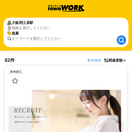
大阪府
大阪府
土居駅
土居駅
職種を選択してください
急募
急募
キーワードを選択してください
82件
条件保存
関連度順
業務委託