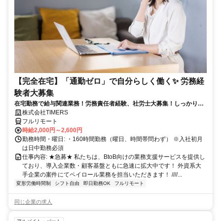
【完全在宅】「通勤ゼロ」で自分らしく働く✨ 労務経
験者大募集
在宅勤務で給与関連業務！労務責任者経験、社労士大募集！しっかり稼
ぎたい方、注目！
株式会社TIMERS
フルリモート
時給2,000円～2,600円
勤務時間・曜日: ・160時間勤務（曜日、時間帯問わず） ※入社初月
は日中勤務必須
仕事内容: ★急募★ 私たちは、BtoB向けの業務支援サービスを提供し
ており、導入企業数・顧客基盤ともに急速に拡大中です！ 外資系大
手企業の案件にてペイロール業務を担当いただきます！ ////...
変形労働時間制
シフト自由
即日勤務OK
フルリモート
同じ企業の求人