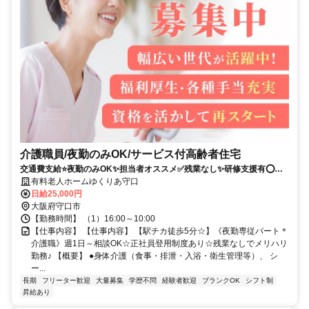
介護職員/夜勤のみOK/サービス付高齢者住宅
交通費支給⭐️夜勤のみOK✨担当者オススメ✅️残業なし✨研修支援有⭕️経
験者優遇✨駅チカ
有料老人ホームゆくりあ守口
日給25,000円
大阪府守口市
【勤務時間】 （1）16:00～10:00
【仕事内容】 【仕事内容】 【駅チカ徒歩5分☆】《夜勤専従パート＊
介護職》週1日～相談OK☆正社員登用制度あり☆残業なしでメリハリ
勤務♪ 【概要】 ●身体介護（食事・排泄・入浴・衛生管理等）、 シ
ー...
長期
フリーター歓迎
大量募集
学歴不問
経験者歓迎
ブランクOK
シフト制
昇給あり