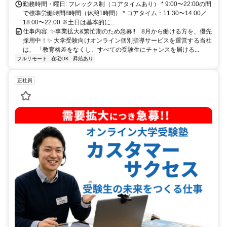
勤務時間・曜日: フレックス制（コアタイムあり） * 9:00〜22:00の間
で標準労働時間8時間（休憩1時間） * コアタイム：11:30〜14:00／
18:00〜22:00 ※土日は基本的に...
仕事内容: ✨️事業拡大&繁忙期のため急募!! 8月から働ける方を、優先
採用中！✨️ 大学受験向けオンライン個別指導サービスを運営する当社
は、 「教育格差をなくし、すべての受験生にチャンスを届ける...
フルリモート
在宅OK
昇給あり
正社員