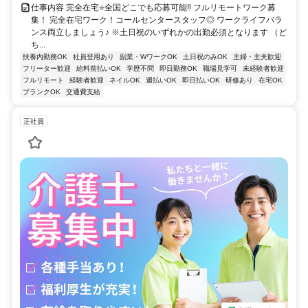
仕事内容 完全在宅⭐全国どこでも応募可能‼ フルリモートワーク募
集！ 完全在宅ワーク！コールセンタースタッフ◎ ワークライフバラ
ンス両立しましょう♪ ※土日祝のいずれかの出勤必須となります （ど
ち...
扶養内勤務OK
社員登用あり
副業・WワークOK
土日祝のみOK
主婦・主夫歓迎
フリーター歓迎
給料前払いOK
学歴不問
即日勤務OK
職場見学可
未経験者歓迎
フルリモート
経験者歓迎
ネイルOK
週払いOK
即日払いOK
研修あり
在宅OK
ブランクOK
交通費支給
正社員