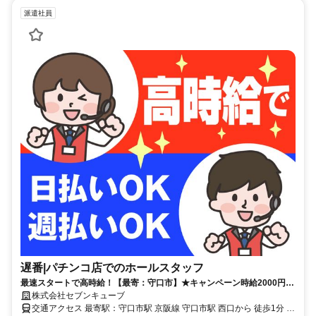
派遣社員
遅番|パチンコ店でのホールスタッフ
最速スタートで高時給！【最寄：守口市】★キャンペーン時給2000円★
週2日～＆短時間も可能！しっかり稼げる◎月収30万円以上可能！
株式会社セブンキューブ
交通アクセス 最寄駅：守口市駅 京阪線 守口市駅 西口から 徒歩1分 /