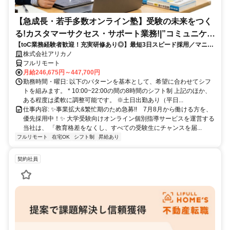
【急成長・若手多数オンライン塾】受験の未来をつく
る!カスタマーサクセス・サポート業務!|”コミュニケー
【toC業務経験者歓迎！充実研修あり◎】最短3日スピード採用／マニュ
ション”が好きな方!|「フルリモート勤務」
アル化が進んでいて、迷わず働ける環境です！
株式会社アリカノ
フルリモート
月給246,675円～447,700円
勤務時間・曜日: 以下のパターンを基本として、希望に合わせてシフ
トを組みます。 * 10:00~22:00の間の8時間のシフト制 上記のほか、
ある程度は柔軟に調整可能です。 ※土日出勤あり（平日...
仕事内容: ✨️事業拡大&繁忙期のため急募!! 7月8月から働ける方を、
優先採用中！✨️ 大学受験向けオンライン個別指導サービスを運営する
当社は、 「教育格差をなくし、すべての受験生にチャンスを届...
フルリモート
在宅OK
シフト制
昇給あり
契約社員