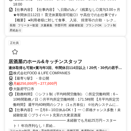
18:00
【仕事内容】 【仕事内容】 ＼日勤のみ／《残業なし◎賞与3.00ヶ月
★年間休日112日！ 育児休業取得可能◎》サ高住でのお仕事です♪
【概要】 ●利用者様に対して食事、 入浴、 排泄等の介助 ・レク...
長期
フリーター歓迎
大量募集
学歴不問
経験者歓迎
ブランクOK
シフト制
昇給あり
正社員
居酒屋のホール&キッチンスタッフ
連休取得も可能⭐賞与年3回、年間休日114日以上！20代・30代の若手が
活躍中！
株式会社FOOD & LIFE COMPANIES
【最寄り駅】 ・非公開
月給250,000円～277,000円
大阪府守口市
【勤務時間】 ◇シフト制（平均時間労働制） ◇所定労働時間：6～
10時間勤務／日 ◇月平均所定労働時間：171.5時間 【月平均所定労
働時間】 週平均40時間のシフト（1ヵ月単位） ※社内システムに...
【仕事内容】 ━【月8～10日休みOK！】━ ◇昇格チャンス多数！未
経験歓迎 ◇プライベート充実の大衆居酒屋
━━━━━━━━━━━━━━━ 未経験でも月給25万円～スター
ト！ 年功序列なし！昇給...
フリーター歓迎
産休・育休取得実績あり
学歴不問
車通勤OK
転勤なし