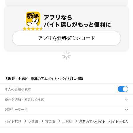
アプリを無料ダウンロード
大阪府、土居駅、急募のアルバイト・バイト求人情報
求人の詳細を表示
条件を追加・変更して検索
市区町村を追加・変更
関連キーワード
完全在宅ワーク 全国
シール貼り 在宅
現在地周辺
ガチャガチャ
犬カフェ
大阪府
駅を追加・変更
バイトTOP
大阪府
守口市
土居駅
急募のアルバイト・バイト・求人
大阪府
すべて
大阪市
すべて
職種を追加・変更
JR京都線
都島区
福島区
此花区
西区
港区
大正区
天王寺区
浪速区
西淀川区
東淀川区
東成区