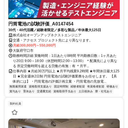
円筒電池の試験評価_A0147454
30代・40代活躍／経験者限定／多彩な製品／年休最大125日
株式会社オープンアップネクストエンジニア
交通・アクセス プロジェクト先により異なります。
月給300,000円～550,000円
大阪府守口市
勤務時間詳細 実働時間：1日あたり8時間 平均勤務日数：1ヶ月あた
り20日 9:00～18:00（休憩時間12:00～13:00） ＊配属先により異な
る 所定労働時間を超える労働の有無：有 ＊月平...
仕事内容 ★月給30万円以上 ★月平均残業9.2時間 ★年間休日最大125
日 ★完全週休2日制 円筒電池の試験評価業務をお任せします。 【具
体的には】 ・円筒電池の評価計画立案 ・円筒電池の充放電...
無期雇用派遣
資格取得支援あり
固定時間制
経験者歓迎
有資格者歓迎
研修あり
賞与あり
育休あり
交通費支給
資格取得手当あり
土日祝休み
寮・社宅あり
契約社員