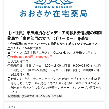
【正社員】東洋経済などメディア掲載多数!話題の調剤
薬局で「事務部門の立ち上げリーダー」を募集
＼今の薬局のルーティンワークに物足りなさを感じていませんか？／
『東洋経済オンライン』『時事メディカル』など全国30以上のメディア
MKメディカル株式会社
で話題沸騰！
アクセス: 京阪本線「土居駅」、Osaka Metro「太子橋今市駅」より
徒歩約4分
年俸2,800,000円～5,000,000円
大阪府守口市
勤務時間・曜日: 月〜金：9:00〜18:00 土曜日：9:00〜18:00（※土曜
出勤分は平日振休等で調整） （定休日：日曜・祝日） ※実働8時間 /
完全週休2日制
仕事内容: 今月、守口市にオープンしたばかりの「おおさか在宅薬局
もりぐち」です。 私たちは「待つ薬局」をやめ、ホスピスや在宅現
場へ自ら飛び込むスタイルの医療ベンチャーです。オープン直後から
35以...
固定時間制
交通費支給
駅近5分以内
シフト制
正社員