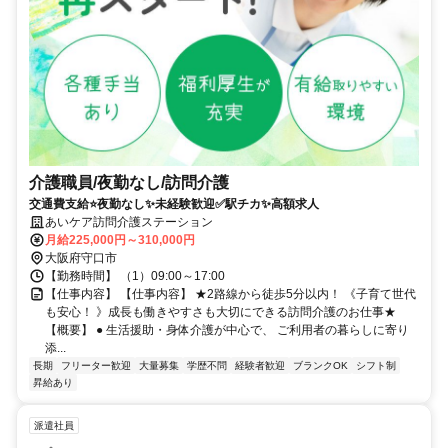
介護職員/夜勤なし/訪問介護
交通費支給⭐️夜勤なし✨未経験歓迎✅️駅チカ✨高額求人
あいケア訪問介護ステーション
月給225,000円～310,000円
大阪府守口市
【勤務時間】 （1）09:00～17:00
【仕事内容】 【仕事内容】 ★2路線から徒歩5分以内！ 《子育て世代
も安心！ 》成長も働きやすさも大切にできる訪問介護のお仕事★
【概要】 ● 生活援助・身体介護が中心で、 ご利用者の暮らしに寄り
添...
長期
フリーター歓迎
大量募集
学歴不問
経験者歓迎
ブランクOK
シフト制
昇給あり
派遣社員