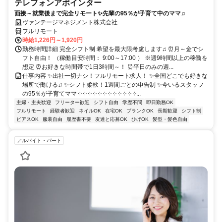
テレフォンアポインター
面接～就業後まで完全リモート✨先輩の95％が子育て中のママ♫
ヴァンテージマネジメント株式会社
フルリモート
時給1,226円～1,920円
勤務時間詳細 完全シフト制 希望を最大限考慮します♫ ⏰月～金でシ
フト自由！ （稼働目安時間： 9:00～17:00 ） ※週9時間以上の稼働を
想定 ⏰お好きな時間帯で1日3時間～！ ⏰平日のみの週...
仕事内容 ✨出社一切ナシ！フルリモート求人！ ✨全国どこでも好きな
場所で働ける♫ ✨シフト柔軟！1週間ごとの申告制 ✨今いるスタッフ
の95％が子育てママ ༶ ༶ ༶ ༶ ༶ ༶ ༶ ༶ ༶ ༶ ༶ ༶...
主婦・主夫歓迎
フリーター歓迎
シフト自由
学歴不問
即日勤務OK
フルリモート
経験者歓迎
ネイルOK
在宅OK
ブランクOK
長期歓迎
シフト制
ピアスOK
服装自由
履歴書不要
友達と応募OK
ひげOK
髪型・髪色自由
アルバイト・パート