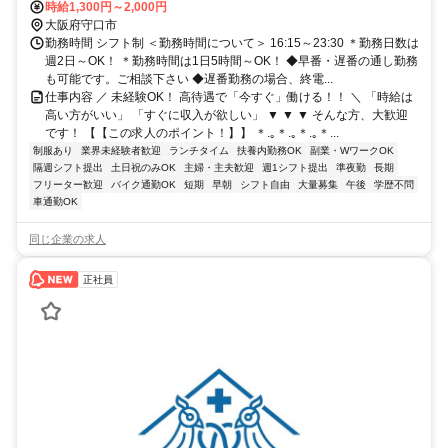
M谷町線 守口駅 徒歩5分
時給1,300円～2,000円
大阪府守口市
勤務時間 シフト制 ＜勤務時間について＞ 16:15～23:30 ＊勤務日数は
週2日～OK！ ＊勤務時間は1日5時間～OK！ ◆早番・遅番の通し勤務
も可能です。ご相談下さい ◆遅番勤務の場合、終電...
仕事内容 ／ 未経験OK！ 高待遇で「今すぐ」働ける！！ ＼ 「時給は
高い方がいい」 「すぐに収入が欲しい」 ▼ ▼ ▼ そんな方、大歓迎
です！ 【【この求人のポイント！】】 ＊.｡＊.｡＊.｡＊...
制服あり
業界未経験者歓迎
ランチタイム
扶養内勤務OK
副業・WワークOK
隔週シフト提出
土日祝のみOK
主婦・主夫歓迎
週1シフト提出
準夜勤
長期
フリーター歓迎
バイク通勤OK
短期
早朝
シフト自由
大量募集
午後
学歴不問
車通勤OK
同じ企業の求人
正社員