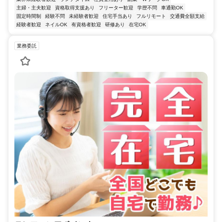
主婦・主夫歓迎
資格取得支援あり
フリーター歓迎
学歴不問
車通勤OK
固定時間制
経験不問
未経験者歓迎
住宅手当あり
フルリモート
交通費全額支給
経験者歓迎
ネイルOK
有資格者歓迎
研修あり
在宅OK
業務委託