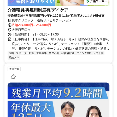
介護職員/再雇用制度有/デイケア
交通費支給⭐️再雇用制度有✨年休110日以上✅️担当者オススメ✨研修支援
有⭕️経験者優遇✨高額求人
橋本クリニック 通所リハビリテーション
月給204,000円～254,000円
大阪府守口市
【勤務時間】 （1）08:30～17:30
【仕事内容】 【仕事内容】 駅チカ徒歩5分★日勤のみ◎豊富な研修制
度あり♪ クリニック併設のリハビリテーション！ 【概要】 ●食事、 入
浴、 排泄介助・リハビリテーションの補助・健康状態の観察・送迎...
長期
フリーター歓迎
大量募集
学歴不問
経験者歓迎
ブランクOK
シフト制
昇給あり
派遣社員