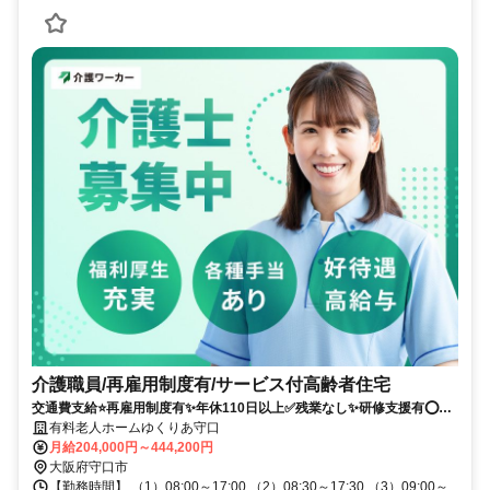
介護職員/再雇用制度有/サービス付高齢者住宅
交通費支給⭐️再雇用制度有✨年休110日以上✅️残業なし✨研修支援有⭕️駅
チカ
有料老人ホームゆくりあ守口
月給204,000円～444,200円
大阪府守口市
【勤務時間】 （1）08:00～17:00 （2）08:30～17:30 （3）09:00～