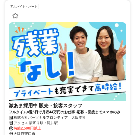
アルバイト・パート
激あま採用中 販売・接客スタッフ
フルタイム×週5日で月収44万円のお仕事♪応募～面接までスマホのみで
完結！履歴書不要◎
株式会社パーソナルフロンティア 大阪本社
アクセス 最寄り駅：滝井駅
時給2,500円以上
大阪府守口市