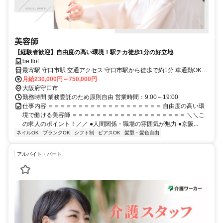
美容師
【経験者歓迎】自由度の高い環境！駅チカ徒歩1分の好立地
be flot
最寄駅 守口市駅 交通アクセス 守口市駅から徒歩で約1分 車通勤OK
バイク通勤OK
月給230,000円～750,000円
大阪府守口市
勤務時間 業務委託のため原則自由 営業時間：9:00～19:00
仕事内容 ＝＝＝＝＝＝＝＝＝＝＝＝＝＝＝＝＝＝＝ 自由度の高い環
境で働ける美容師 ＝＝＝＝＝＝＝＝＝＝＝＝＝＝＝＝＝＝＝ ＼＼こ
の求人のポイント！／／ ●人間関係・職場の雰囲気が魅力 ●京阪...
ネイルOK
ブランクOK
シフト制
ピアスOK
髪型・髪色自由
アルバイト・パート