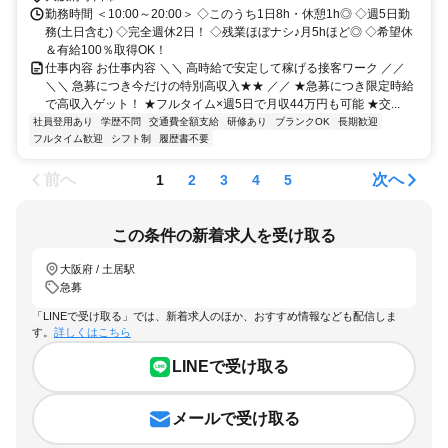
勤務時間 ＜10:00～20:00＞ ◇このうち1日8h・休憩1h◎ ◇週5日勤
務(土日含む) ◇完全週休2日！ ◇残業ほぼナシ♪月5hほど◎ ◇希望休
＆有給100％取得OK！
仕事内容 お仕事内容 ＼＼ 高時給で安定して稼げる接客ワーク ／／
＼＼ 急募につき今だけの特別高収入★★ ／／ ★急募につき限定時給
で高収入ゲット！ ★フルタイム×週5日で月収44万円も可能 ★交...
社員登用あり
学歴不問
交通費全額支給
研修あり
ブランクOK
長期歓迎
フルタイム歓迎
シフト制
履歴書不要
前へ
次へ
1
2
3
4
5
この条件の新着求人を受け取る
大阪府 / 土居駅
急募
「LINEで受け取る」では、新着求人のほか、おすすめ情報なども配信しま
す。
詳しくはこちら
LINEで受け取る
メールで受け取る