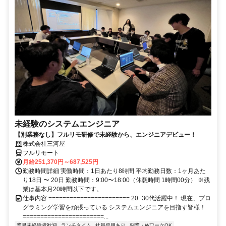
未経験のシステムエンジニア
【別業務なし】フルリモ研修で未経験から、エンジニアデビュー！
株式会社三河屋
フルリモート
月給251,370円～687,525円
勤務時間詳細 実働時間：1日あたり8時間 平均勤務日数：1ヶ月あた
り18日 〜 20日 勤務時間：9:00〜18:00（休憩時間 1時間00分） ※残
業は基本月20時間以下です。
仕事内容 ======================= 20−30代活躍中！ 現在、プロ
グラミング学習を頑張っている システムエンジニアを目指す皆様！
=======================...
業界未経験者歓迎
ランチタイム
社員登用あり
副業・WワークOK