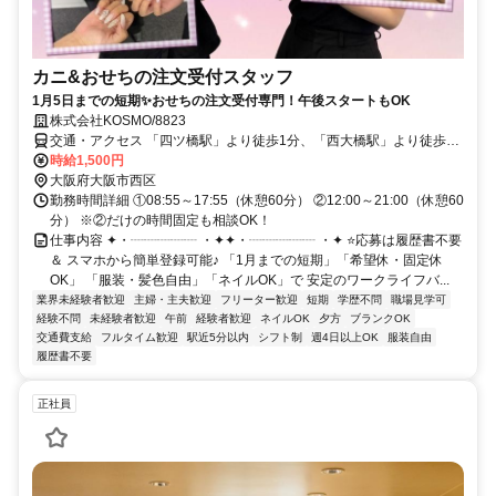
カニ&おせちの注文受付スタッフ
1月5日までの短期✨おせちの注文受付専門！午後スタートもOK
株式会社KOSMO/8823
交通・アクセス 「四ツ橋駅」より徒歩1分、「西大橋駅」より徒歩3
分、「心斎橋駅」より徒歩5分
時給1,500円
大阪府大阪市西区
勤務時間詳細 ①08:55～17:55（休憩60分） ②12:00～21:00（休憩60
分） ※②だけの時間固定も相談OK！
仕事内容 ✦・┈┈┈┈┈ ・✦✦・┈┈┈┈┈ ・✦ ⭐応募は履歴書不要
＆ スマホから簡単登録可能♪ 「1月までの短期」「希望休・固定休
OK」 「服装・髪色自由」「ネイルOK」で 安定のワークライフバ...
業界未経験者歓迎
主婦・主夫歓迎
フリーター歓迎
短期
学歴不問
職場見学可
経験不問
未経験者歓迎
午前
経験者歓迎
ネイルOK
夕方
ブランクOK
交通費支給
フルタイム歓迎
駅近5分以内
シフト制
週4日以上OK
服装自由
履歴書不要
正社員