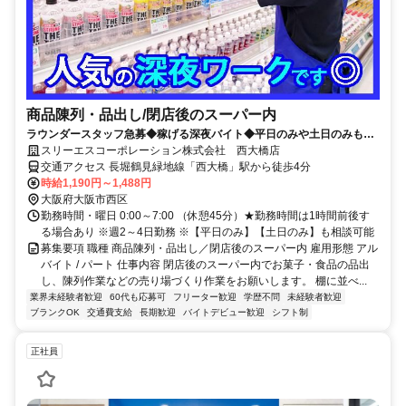
商品陳列・品出し/閉店後のスーパー内
ラウンダースタッフ急募◆稼げる深夜バイト◆平日のみや土日のみも相
談可能なので働きやすさ抜群です◆
スリーエスコーポレーション株式会社 西大橋店
交通アクセス 長堀鶴見緑地線「西大橋」駅から徒歩4分
時給1,190円～1,488円
大阪府大阪市西区
勤務時間・曜日 0:00～7:00 （休憩45分）★勤務時間は1時間前後す
る場合あり ※週2～4日勤務 ※【平日のみ】【土日のみ】も相談可能
募集要項 職種 商品陳列・品出し／閉店後のスーパー内 雇用形態 アル
バイト / パート 仕事内容 閉店後のスーパー内でお菓子・食品の品出
し、陳列作業などの売り場づくり作業をお願いします。 棚に並べ...
業界未経験者歓迎
60代も応募可
フリーター歓迎
学歴不問
未経験者歓迎
ブランクOK
交通費支給
長期歓迎
バイトデビュー歓迎
シフト制
正社員