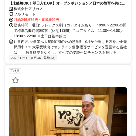
【未経験OK！即日入社OK】オープンポジション／日本の教育を共に変
モート勤務
える仲間を募集します！
株式会社アリカノ
フルリモート
月給246,675円～610,500円
勤務時間・曜日: フレックス制（コアタイムあり） * 9:00〜22:00の間
で標準労働時間8時間（休憩1時間） * コアタイム：11:30〜14:00／
18:00〜22:00 ※土日は基本的に...
仕事内容: ✨️事業拡大&繁忙期のため急募!! 8月から働ける方を、優先
採用中！✨️ 大学受験向けオンライン個別指導サービスを運営する当社
は、 「教育格差をなくし、すべての受験生にチャンスを届ける...
フルリモート
在宅OK
昇給あり
正社員