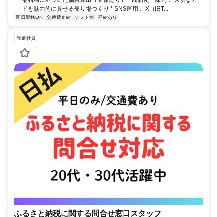
場相場に基づいた価格算出（研修あり） * 商品化・陳列： 大切なカー
ドを魅力的に見せる売り場づくり * SNS運用： X（旧T...
即日勤務OK
交通費支給
シフト制
昇給あり
派遣社員
ふるさと納税に関する問合せ窓口スタッフ