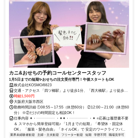
カニ&おせちの予約コールセンタースタッフ
1月5日までの短期✨おせちの注文受付専門！午後スタートもOK
株式会社KOSMO/8823
交通・アクセス 「四ツ橋駅」より徒歩1分、「西大橋駅」より徒歩3
分、「心斎橋駅」より徒歩5分
時給1,500円
大阪府大阪市西区
勤務時間詳細 ①08:55～17:55（休憩60分） ②12:00～21:00（休憩60
分） ※②だけの時間固定も相談OK！
仕事内容 ✦・┈┈┈┈┈ ・✦✦・┈┈┈┈┈ ・✦ ⭐応募は履歴書不要
＆ スマホから簡単登録可能♪ 「1月までの短期」「希望休・固定休
OK」 「服装・髪色自由」「ネイルOK」で 安定のワークライフバ...
業界未経験者歓迎
主婦・主夫歓迎
フリーター歓迎
短期
学歴不問
職場見学可