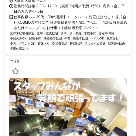
大阪府大阪市中央区
勤務時間詳細 8:30～17:30 （実働8時間／休憩1時間） ⏰月～金、平
日のみの週4～5日
仕事内容 ⸜⸜⭐ 20代・30代活躍中 ⭐⸝⸝ クレーム対応ほぼなし！ 株式会
社KOSMOの本社にて 派遣登録希望者と電話で会話し 面談日時を決め
るだけのシンプルなお仕事 ⭐未経験者歓迎 ※パソコ...
業界未経験者歓迎
主婦・主夫歓迎
フリーター歓迎
学歴不問
固定時間制
平日のみOK
経験不問
未経験者歓迎
午前
経験者歓迎
ネイルOK
残業なし
夕方
ブランクOK
育休あり
交通費支給
長期歓迎
フルタイム歓迎
駅近5分以内
長期休暇あり
正社員