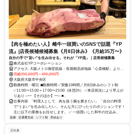
【肉を極めたい人】雌牛一頭買いのSNSで話題『YP
流』|店長候補候補募集《月8日休み》《月給35万〜》
自分の手で“旨い”を生み出せる。それが「YP流」｜店長候補募集
株式会社YPコーポレーション
アクセス: 大阪メトロ御堂筋線・長堀鶴見緑地線「心斎橋駅」より徒
歩1分 大阪メトロ四つ橋線「四ツ橋駅」より徒歩3分
月給350,000円～400,000円
大阪府大阪市中央区
勤務時間・曜日: ⬛︎勤務時間 ✅実働10時間／月8日休みのシフト制
✅11:00〜15:00＋17:00〜23:00（休憩2h） ✅来店状況により早上が
りあり ─━ 【そのほか】━─ ■...
仕事内容: 「料理人として、肉を扱う腕を磨きたい」 「自分の料理
で“うまい”を生み出したい」 そんな方にぴったりのポジションです！
主に以下の業務をお任せします。 ✅ 一頭買いした和牛の仕込み...
急募
交通費支給
シフト制
昇給あり
正社員