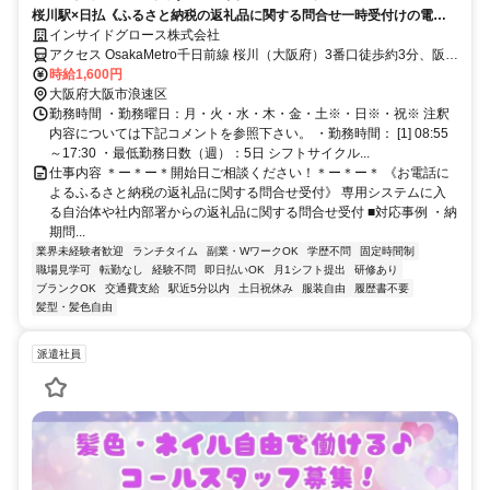
桜川駅×日払《ふるさと納税の返礼品に関する問合せ一時受付けの電話
対応》＼期間限定のお仕事／
インサイドグロース株式会社
アクセス OsakaMetro千日前線 桜川（大阪府）3番口徒歩約3分、阪神
なんば線/近鉄奈良線 桜川（大阪府）4(阪神)口徒歩約5分、ＪＲ関西
時給1,600円
本線〔大和路線〕 ＪＲ難波北口徒歩約10分
大阪府大阪市浪速区
勤務時間 ・勤務曜日：月・火・水・木・金・土※・日※・祝※ 注釈
内容については下記コメントを参照下さい。 ・勤務時間： [1] 08:55
～17:30 ・最低勤務日数（週）：5日 シフトサイクル...
仕事内容 ＊ー＊ー＊開始日ご相談ください！＊ー＊ー＊ 《お電話に
よるふるさと納税の返礼品に関する問合せ受付》 専用システムに入
る自治体や社内部署からの返礼品に関する問合せ受付 ■対応事例 ・納
期問...
業界未経験者歓迎
ランチタイム
副業・WワークOK
学歴不問
固定時間制
職場見学可
転勤なし
経験不問
即日払いOK
月1シフト提出
研修あり
ブランクOK
交通費支給
駅近5分以内
土日祝休み
服装自由
履歴書不要
髪型・髪色自由
派遣社員