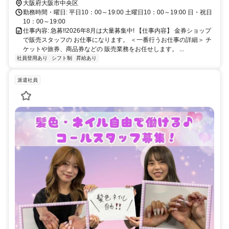
るのが当店！お客様はもちろん従業員にとっても『キレイ・安心・安
中央区難波３丁目２番２２号）
大阪府大阪市中央区
全』な環境が整っています。気になった点があれば、なんでもお気軽に
勤務時間・曜日: 平日10：00～19:00 土曜日10：00～19:00 日・祝日
お問い合わせください!
10：00～19:00
仕事内容: 急募!!2026年8月は大量募集中! 【仕事内容】 金券ショップ
で販売スタッフの お仕事になります。 ＜一番行うお仕事の詳細＞ チ
ケットや旅券、商品券などの 販売業務をお任せします。 ...
社員登用あり
シフト制
昇給あり
派遣社員