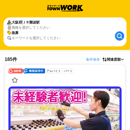
大阪府
ＪＲ難波駅
職種を選択してください
急募
キーワードを選択してください
185件
条件保存
関連度順
アルバイト・パート