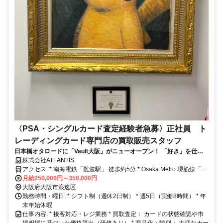
〈PSA・シングルカード査定経験者急募〉正社員 ト
レーディングカード専門店の買取販売スタッフ
日本橋オタロードに「Vault大阪」がニューオープン！ 「好き」を仕事
に、自分らしいスタイルで。オープンからありがたいことに業績好調の
株式会社ATLANTIS
ため追加募集！
アクセス: * 南海電鉄「難波駅」 徒歩約5分 * Osaka Metro 堺筋線「恵
美須町駅」 徒歩約5分 * Osaka Metro 御堂筋線「なんば駅」 徒歩約10
月給250,000円～350,000円
分 * 近鉄難波線「大阪難波駅」 徒歩約12分
大阪府大阪市浪速区
勤務時間・曜日: * シフト制（週休2日制） * 週5日（実働8時間） * 年
末年始休暇
仕事内容: * 接客対応・レジ業務 * 買取査定： カードの状態確認や市