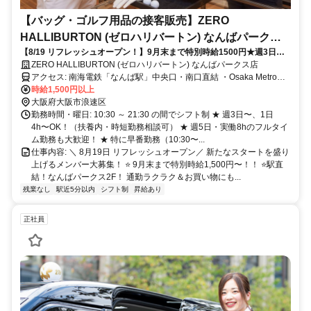
【バッグ・ゴルフ用品の接客販売】ZERO
HALLIBURTON (ゼロハリバートン) なんばパークス
【8/19 リフレッシュオープン！】9月末まで特別時給1500円★週3日・1
店
日4h〜短時間＆扶養内OK！社割・制服あり◎未経験・主婦(夫)・学生・
ZERO HALLIBURTON (ゼロハリバートン) なんばパークス店
フルタイム歓迎♪
アクセス: 南海電鉄「なんば駅」中央口・南口直結 ・Osaka Metro御
堂筋線 「なんば駅」南改札口より徒歩約7分 ・近鉄阪神「大阪難波
時給1,500円以上
駅」東改札口より徒歩約9分
大阪府大阪市浪速区
勤務時間・曜日: 10:30 ～ 21:30 の間でシフト制 ★ 週3日〜、1日
4h〜OK！（扶養内・時短勤務相談可） ★ 週5日・実働8hのフルタイ
ム勤務も大歓迎！ ★ 特に早番勤務（10:30〜...
仕事内容: ＼ 8月19日 リフレッシュオープン／ 新たなスタートを盛り
上げるメンバー大募集！ ⭐ 9月末まで特別時給1,500円〜！！ ⭐駅直
結！なんばパークス2F！ 通勤ラクラク＆お買い物にも...
残業なし
駅近5分以内
シフト制
昇給あり
正社員