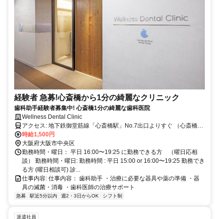
経験者 急募!心斎橋から1分の綺麗なクリニック
歯科助手経験者募集中! 心斎橋1分の綺麗な歯科医院
Wellness Dental Clinic
アクセス: 地下鉄御堂筋線「心斎橋駅」No.7出口よりすぐ （心斎橋大
丸店向かい・OPA隣・アクタス上）
時給1,500円
大阪府大阪市中央区
勤務時間・曜日： 平日 16:00〜19:25 に勤務できる方 （曜日応相
談） 勤務時間・曜日: 勤務時間 : 平日 15:00 or 16:00〜19:25 勤務でき
る方 (曜日相談可) ​診...
仕事内容: 仕事内容： 歯科助手 ・治療に必要な器具や薬の準備 ・器
具の滅菌・消毒 ・歯科医師の治療サポート
急募
駅近5分以内
週2・3日からOK
シフト制
派遣社員