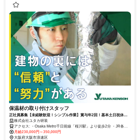
保温材の取り付けスタッフ
正社員募集【未経験歓迎！シンプル作業】賞与年2回！基本土日祝休＆
効率よく働いて残業少なめ♪ 有給消化率ほぼ100%でワークライフバラン
株式会社ユタカ研装
ス充実！
アクセス: ・Osaka Metro千日前線「桜川駅」より徒歩2分 ・JR各線
「難波駅」より徒歩7分 ・Osaka Metro各線「なんば駅」より徒歩8分
月給230,000円～350,000円
・阪神なんば線「桜川駅」より徒歩10分
大阪府大阪市浪速区