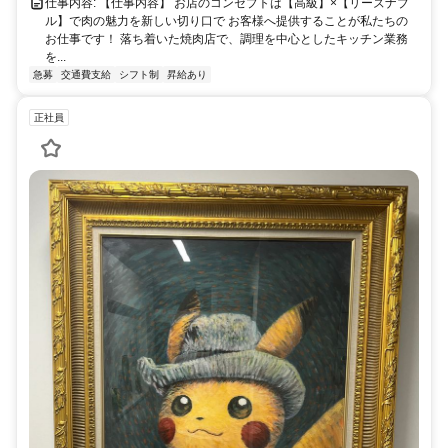
仕事内容: 【仕事内容】 お店のコンセプトは【高級】×【リーズナブ
ル】で肉の魅力を新しい切り口で お客様へ提供することが私たちの
お仕事です！ 落ち着いた焼肉店で、調理を中心としたキッチン業務
を...
急募
交通費支給
シフト制
昇給あり
正社員