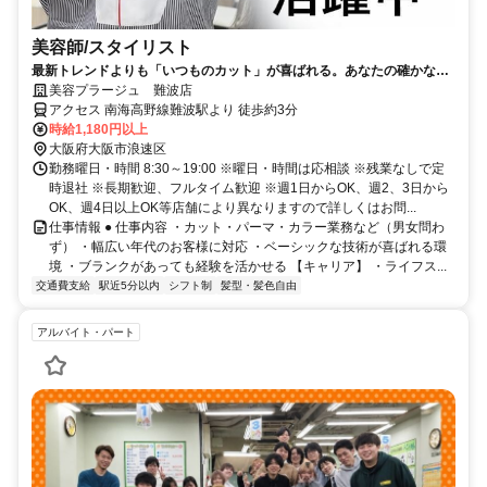
美容師/スタイリスト
最新トレンドよりも「いつものカット」が喜ばれる。あなたの確かな基
礎技術が活きる場所。
美容プラージュ 難波店
アクセス 南海高野線難波駅より 徒歩約3分
時給1,180円以上
大阪府大阪市浪速区
勤務曜日・時間 8:30～19:00 ※曜日・時間は応相談 ※残業なしで定
時退社 ※長期歓迎、フルタイム歓迎 ※週1日からOK、週2、3日から
OK、週4日以上OK等店舗により異なりますので詳しくはお問...
仕事情報 ● 仕事内容 ・カット・パーマ・カラー業務など（男女問わ
ず） ・幅広い年代のお客様に対応 ・ベーシックな技術が喜ばれる環
境 ・ブランクがあっても経験を活かせる 【キャリア】 ・ライフス...
交通費支給
駅近5分以内
シフト制
髪型・髪色自由
アルバイト・パート