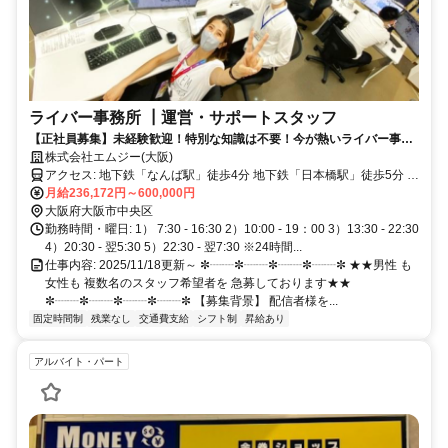
ライバー事務所 ┃運営・サポートスタッフ
【正社員募集】未経験歓迎！特別な知識は不要！今が熱いライバー事務
所での運営サポート！若手の女性が活 躍中！年間休日120日
株式会社エムジー(大阪)
アクセス: 地下鉄「なんば駅」徒歩4分 地下鉄「日本橋駅」徒歩5分 地
下鉄「心斎橋駅」徒歩8分 近鉄・阪神「大阪難波駅」徒歩6分 近鉄
月給236,172円～600,000円
「近鉄日本橋駅」徒歩6分
大阪府大阪市中央区
勤務時間・曜日: 1） 7:30 - 16:30 2）10:00 - 19：00 3）13:30 - 22:30
4）20:30 - 翌5:30 5）22:30 - 翌7:30 ※24時間...
仕事内容: 2025/11/18更新～ ✼┈┈✼┈┈✼┈┈✼┈┈✼ ★★男性 も
女性も 複数名のスタッフ希望者を 急募しております★★
✼┈┈✼┈┈✼┈┈✼┈┈✼ 【募集背景】 配信者様を...
固定時間制
残業なし
交通費支給
シフト制
昇給あり
アルバイト・パート