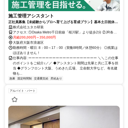
施工管理アシスタント
正社員募集【未経験からプロへ育て上げる育成プラン】基本土日祝休み
／残業ほぼナシで効率よく業務／昇給・賞与21期連続支給
株式会社ユタカ研装
アクセス: ①Osaka Metro千日前線「桜川駅」より徒歩2分 ②JR各線
「難波駅」より徒歩7分 ③Osaka Metro各線「なんば駅」より徒歩8分
月給200,000円～350,000円
④阪神なんば線「桜川駅」より徒歩10分
大阪府大阪市浪速区
勤務時間・曜日: 8：00～17：00（実働8時間／休憩60分） ◎残業は
ほぼありません！
仕事内容: ーーーーーーーーーーーーーーーーーーーー ＼＼この仕事
のポイントをご紹介♪／／ ◆アシスタント期間は先輩と共に工事を担
当 ◆グランフロント大阪、うめきた広場、 立命館大学など、有名建
物も...
急募
固定時間制
交通費支給
昇給あり
アルバイト・パート