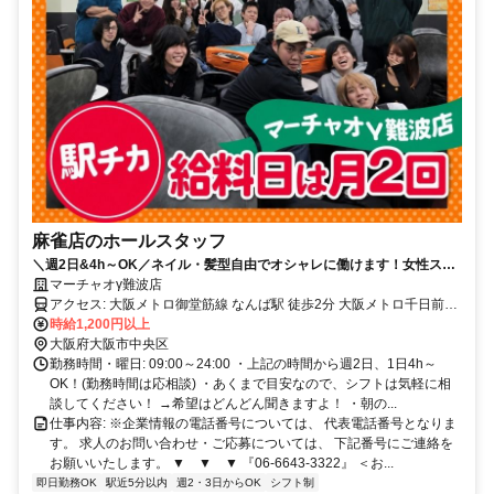
麻雀店のホールスタッフ
＼週2日&4h～OK／ネイル・髪型自由でオシャレに働けます！女性スタ
ッフ多数活躍中！
マーチャオγ難波店
アクセス: 大阪メトロ御堂筋線 なんば駅 徒歩2分 大阪メトロ千日前線
なんば駅 徒歩2分 南海本線 難波駅 徒歩5分
時給1,200円以上
大阪府大阪市中央区
勤務時間・曜日: 09:00～24:00 ・上記の時間から週2日、1日4h～
OK！(勤務時間は応相談) ・あくまで目安なので、シフトは気軽に相
談してください！ →希望はどんどん聞きますよ！ ・朝の...
仕事内容: ※企業情報の電話番号については、 代表電話番号となりま
す。 求人のお問い合わせ・ご応募については、 下記番号にご連絡を
お願いいたします。 ▼ ▼ ▼ 『06-6643-3322』 ＜お...
即日勤務OK
駅近5分以内
週2・3日からOK
シフト制