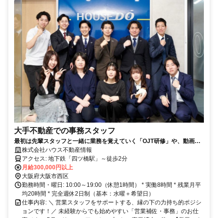
大手不動産での事務スタッフ
最初は先輩スタッフと一緒に業務を覚えていく「OJT研修」や、動画マ
ニュアルも完備。PC入力に自信がない方も、簡単な操作からスタートで
株式会社ハウス不動産情報
きるのでご安心ください。
アクセス: 地下鉄「四ツ橋駅」～徒歩2分
月給300,000円以上
大阪府大阪市西区
勤務時間・曜日: 10:00～19:00（休憩1時間） * 実働8時間 * 残業月平
均20時間 * 完全週休2日制（基本：水曜＋希望日）
仕事内容: ＼ 営業スタッフをサポートする、縁の下の力持ち的ポジシ
ョンです！／ 未経験からでも始めやすい「営業補佐・事務」のお仕