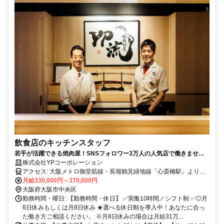
飲食店のキッチンスタッフ
若手が活躍できる焼肉屋！SNSフォロワー3万人の人気店で働きません
か？
株式会社YPコーポレーション
アクセス: 大阪メトロ御堂筋線・長堀鶴見緑地線「心斎橋駅」より徒
歩1分 大阪メトロ四つ橋線「四ツ橋駅」より徒歩3分
月給330,000円～370,000円
大阪府大阪市中央区
勤務時間・曜日: 【勤務時間・休日】 ✅実働10時間／シフト制 ✅◎月
6日休みもしくは月8日休み ★選べる休日制を導入中！あなたに合っ
た働き方ご相談ください。 ※月8日休みの場合は月給31万...