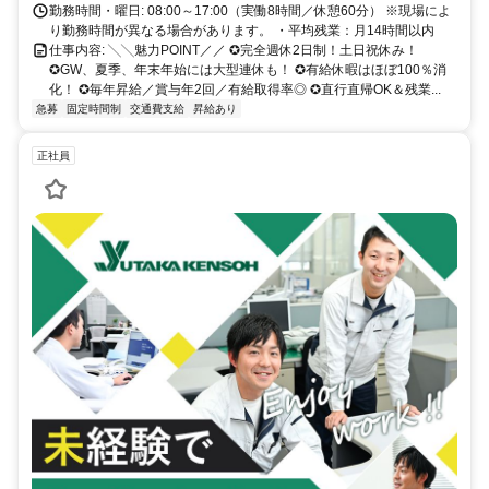
勤務時間・曜日: 08:00～17:00（実働8時間／休憩60分） ※現場によ
り勤務時間が異なる場合があります。 ・平均残業：月14時間以内
仕事内容: ╲╲魅力POINT／／ ✪完全週休2日制！土日祝休み！
✪GW、夏季、年末年始には大型連休も！ ✪有給休暇はほぼ100％消
化！ ✪毎年昇給／賞与年2回／有給取得率◎ ✪直行直帰OK＆残業...
急募
固定時間制
交通費支給
昇給あり
正社員