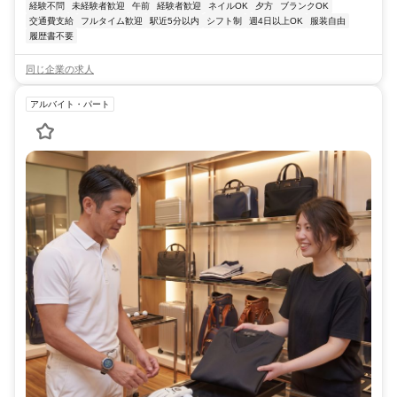
経験不問
未経験者歓迎
午前
経験者歓迎
ネイルOK
夕方
ブランクOK
交通費支給
フルタイム歓迎
駅近5分以内
シフト制
週4日以上OK
服装自由
履歴書不要
同じ企業の求人
アルバイト・パート