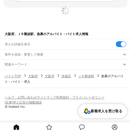
大阪府、ＪＲ難波駅、急募のアルバイト・バイト求人情報
求人の詳細を表示
条件を追加・変更して検索
市区町村を追加・変更
関連キーワード
完全在宅ワーク 全国
シール貼り 在宅
現在地周辺
ガチャガチャ
犬カフェ
大阪府
駅を追加・変更
バイトTOP
大阪府
大阪市
浪速区
ＪＲ難波駅
急募のアルバイ
大阪府
すべて
ト・バイト・求人
大阪市
すべて
職種を追加・変更
JR京都線
都島区
福島区
此花区
西区
港区
大正区
天王寺区
浪速区
西淀川区
東淀川区
東成区
島本駅
高槻駅
摂津富田駅
JR総持寺駅
茨木駅
千里丘駅
岸辺駅
吹田駅
東淀川駅
飲食・フードサービス
生野区
旭区
城東区
阿倍野区
住吉区
東住吉区
西成区
淀川区
鶴見区
住之江区
特徴を追加・変更
新大阪駅
大阪駅
飲食・フードサービス
平野区
北区
中央区
すべて
ヘルプ・お問い合わせ
サイトマップ
利用規約・プライバシーポリシー
ホールスタッフ
キッチンスタッフ
皿洗い・洗い場
精肉・鮮魚加工
給食調理
人気
[企業]求人広告の掲載相談
JR神戸線(大阪～神戸)
堺市
すべて
雇用形態を追加・変更
パン屋（ベーカリー）
フードカウンター販売員
バー（BAR）・バーテンダー
日払いOK
高校生歓迎
学生歓迎
深夜の仕事
髪型・髪色自由
ひげOK
ネイルOK
大阪駅
塚本駅
堺区
中区
東区
西区
南区
北区
美原区
飲食店補助（開店・閉店準備）
飲食店（店長・マネージャー）
新着求人を受け取る
ピアスOK
アルバイト・パート
履歴書不要
オープニングスタッフ
留学生・外国人活躍中
都道府県を変更
営業・販売
大和路線
岸和田市
豊中市
池田市
吹田市
泉大津市
高槻市
貝塚市
守口市
枚方市
茨木市
勤務期間
正社員
河内堅上駅
高井田駅
柏原駅
志紀駅
八尾駅
久宝寺駅
加美駅
平野駅
東部市場前駅
営業・販売
すべて
八尾市
泉佐野市
富田林市
寝屋川市
河内長野市
松原市
大東市
和泉市
箕面市
短期
契約社員
単発・1日OK
長期
期間限定（春夏冬休み等）
天王寺駅
新今宮駅
今宮駅
ＪＲ難波駅
営業
テレフォンアポインター（テレアポ）
ルートセールス
コンビニ
柏原市
羽曳野市
門真市
摂津市
高石市
藤井寺市
東大阪市
泉南市
四條畷市
交野市
シフト
派遣社員
フードカウンター販売員
アパレル
家電量販店・携帯販売（携帯ショップ）