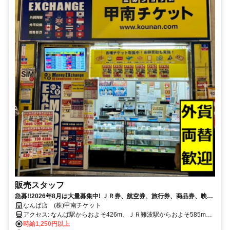
販売スタッフ
急募!!2026年8月は大量募集中! ＪＲ券、航空券、旅行券、商品券、映画
券 などの販売の求人です。 一から丁寧にお教えいたします。 関西圏と
なんば店 (株)甲南チケット
東京に直営店舗を展開し、 「宝くじ売り場経験者も歓迎」 ｜駅からすぐ
アクセス: なんば駅からおよそ426m、ＪＲ難波駅からおよそ585m、
でアクセス良好｜充実の福利厚生｜従業員の圧倒的な支持を頂戴してい
近鉄日本橋駅からおよそ438m ■南海「難波」駅より徒歩5分（大阪市
時給1,250円以上