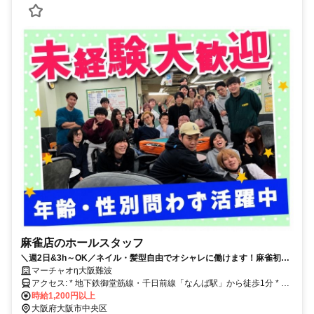
麻雀店のホールスタッフ
＼週2日&3h～OK／ネイル・髪型自由でオシャレに働けます！麻雀初心
者も大歓迎！
マーチャオη大阪難波
アクセス: * 地下鉄御堂筋線・千日前線「なんば駅」から徒歩1分 * 近
鉄「難波駅」から徒歩3分 * 南海「難波駅」から徒歩4分
時給1,200円以上
大阪府大阪市中央区