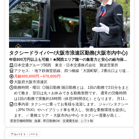
タクシードライバー/大阪市浪速区勤務(大阪市内中心)
年収800万円以上も可能！★関西エリア随一の集客力と安心の給与保証
で未経験から稼げる！
日本交通グループ関西 東京・日本交通株式会社 難波営業所
アクセス: ・地下鉄御堂筋線、四つ橋線「大国町駅」2番出口より徒歩
3分 ✅ マイカー（車・バイク）通勤：可
月給400,000円～670,000円
大阪府大阪市浪速区
勤務時間・曜日: ◎隔日勤務 隔日勤務とは、1回の勤務で2日分をまと
めて働き、翌日は丸々お休みできる勤務形態です。 通常の労働時間
は1回の勤務で実働約16時間（休憩3時間含む）となります。 月11...
仕事内容: タクシーに乗ってお客様を送迎します。 ジャパンタクシー
（JPN TAXI）やハイブリッド車を導入し、快適な乗務環境を提供し
ます。 ✅ 乗務エリア ・大阪市内が中心 ※タクシー需要が高く...
変形労働時間制
急募
即日勤務OK
交通費支給
シフト制
アルバイト・パート