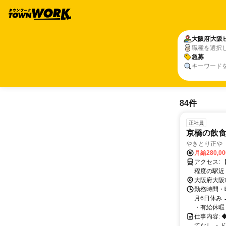
大阪府
大阪
職種を選択
急募
キーワード
84件
正社員
京橋の飲
やきとり正や
月給280,0
アクセス: 【駅チカ／アクセス便利】 JR京橋駅をはじめ、各種京橋駅から徒歩5分
大阪府大阪
勤務時間・曜
月6日休み
・有給休暇 .
仕事内容:
てなし ・