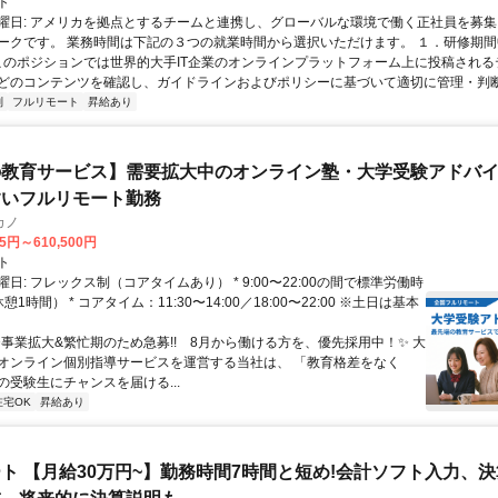
ト
曜日: アメリカを拠点とするチームと連携し、グローバルな環境で働く正社員を募集
ークです。 業務時間は下記の３つの就業時間から選択いただけます。 １．研修期間中.
 このポジションでは世界的大手IT企業のオンラインプラットフォーム上に投稿され
どのコンテンツを確認し、ガイドラインおよびポリシーに基づいて適切に管理・判断す
制
フルリモート
昇給あり
教育サービス】需要拡大中のオンライン塾・大学受験アドバイザ
すいフルリモート勤務
カノ
75円～610,500円
ト
日: フレックス制（コアタイムあり） * 9:00〜22:00の間で標準労働時
1時間） * コアタイム：11:30〜14:00／18:00〜22:00 ※土日は基本
✨️事業拡大&繁忙期のため急募!! 8月から働ける方を、優先採用中！✨️ 大
オンライン個別指導サービスを運営する当社は、 「教育格差をなく
の受験生にチャンスを届ける...
在宅OK
昇給あり
ト 【月給30万円~】勤務時間7時間と短め!会計ソフト入力、