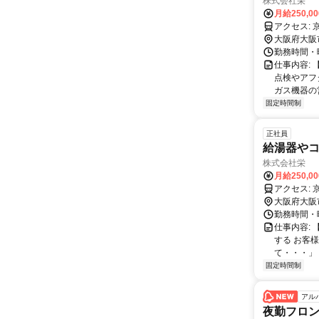
株式会社栄
月給250,0
ア
大阪府大阪
勤務時間・曜日
仕事内容:
点検やアフ
ガス機器の営
固定時間制
正社員
給湯器や
株式会社栄
月給250,0
ア
大阪府大阪
勤務時間・曜日
仕事内容:
する お客
て・・・」 
固定時間制
アル
夜勤フロ