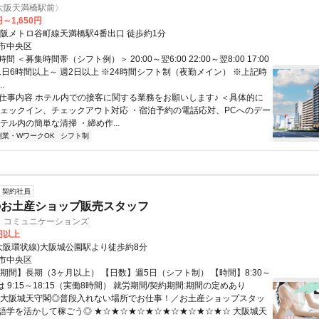
大阪天満橋駅前〉
円～1,650円
大阪メトロ谷町線天満橋駅4番出口 徒歩約1分
市中央区
 ＜募集時間帯（シフト例）＞ 20:00～翌6:00 22:00～翌8:00 17:00
0 1日6時間以上～ 週2日以上 ※24時間シフト制（夜勤メイン） ※上記時
.
● 仕事内容 ホテル内での接客に関する業務をお願いします♪ ＜具体的に
チェックイン、チェックアウト対応 ・宿泊予約の電話応対、PCへのデー
テル内の簡単な清掃 ・締め作...
副業・WワークOK
シフト制
契約社員
のお土産ショップ販売スタッフ
・コミュニケーションズ
0円以上
(大阪環状線)大阪城公園駅より徒歩約8分
市中央区
【期間】長期（3ヶ月以上） 【日数】週5日（シフト制） 【時間】8:30～
または 9:15～18:15（実働8時間） 就労期間/契約期間:期間の定めあり
＼大阪城天守閣◎普段入れない場所でお仕事！／お土産ショップスタッ
語学を活かして稼ごう◎ ★☆★☆★☆★☆★☆★☆★☆★☆ 大阪城天