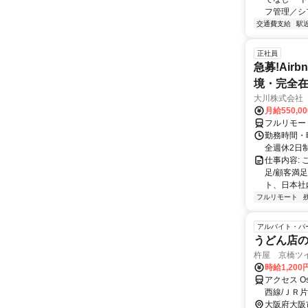
フ管理／シフ
交通費支給
駅
正社員
急募!Airbn
境・完全在
大川株式会社
月給550,0
フルリモー
勤務時間・曜
全週休2日
仕事内容:
足/顧客満
ト、日本社
フルリモート
アルバイト・パ
うどん店
杵屋 京橋ツイ
時給1,20
アクセス O
西線/ＪＲ
市線〕 京
大阪府大阪