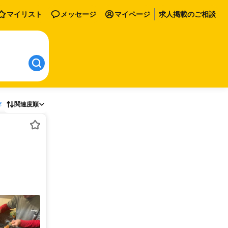
マイリスト
メッセージ
マイページ
求人掲載のご相談
存
関連度順