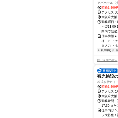
アパホテル〈
時給1,400
アクセス 
大阪府大阪
勤務曜日・時間
～翌11:0
間内で勤務..
仕事情報 
は…＞ ・
タ入力 ・ホ
社員登用あり
同じ企業の求人
観光施設
株式会社ヒト
時給1,40
アクセス 
大阪府大阪
勤務時間 
17:30 
仕事内容 
フ大募集！