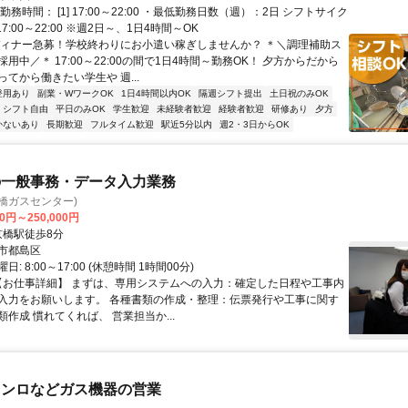
勤務時間： [1] 17:00～22:00 ・最低勤務日数（週）：2日 シフトサイク
7:00～22:00 ※週2日～、1日4時間～OK
ディナー急募！学校終わりにお小遣い稼ぎしませんか？ ＊＼調理補助ス
用中／＊ 17:00～22:00の間で1日4時間～勤務OK！ 夕方からだから
てから働きたい学生や 週...
登用あり
副業・WワークOK
1日4時間以内OK
隔週シフト提出
土日祝のみOK
シフト自由
平日のみOK
学生歓迎
未経験者歓迎
経験者歓迎
研修あり
夕方
かないあり
長期歓迎
フルタイム歓迎
駅近5分以内
週2・3日からOK
の一般事務・データ入力業務
橋ガスセンター)
00円～250,000円
クセス: 京橋駅徒歩8分
市都島区
: 8:00～17:00 (休憩時間 1時間00分)
 【お仕事詳細】 まずは、専用システムへの入力：確定した日程や工事内
入力をお願いします。 各種書類の作成・整理：伝票発行や工事に関す
作成 慣れてくれば、 営業担当か...
コンロなどガス機器の営業