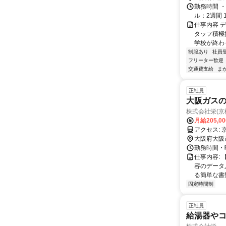
勤務時間 ・
ル：2週間 1
仕事内容 
タッフ積極採
学校が終わっ
制服あり
社員
フリーター歓迎
交通費支給
ま
正社員
大阪ガス
株式会社栄(京
月給205,0
ア
大阪府大阪
勤務時間・曜日
仕事内容:
容のデータ
る簡単な書類
固定時間制
正社員
給湯器や