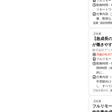
フルリモー
勤務時間・
リモートワ
仕事内容:
像、動画な
急募
固定時間
正社員
【急成長の
が働きや
株式会社アリ
月給246,6
フルリモー
勤務時間・曜
間8時間（休憩
的に...
仕事内容: 
学受験向け
し、すべて
フルリモート
正社員
フルリモー