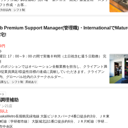
ト作成 ・お客...
近5分以内
シフト制
b Premium Support Manager(管理職)・InternationalでMa
宅!
00円
ト
日: 17：00～9：00 の間で実働 8 時間（土日祝含む週 5 日勤務） 完
制
 このポジションではオペレーション全般業務を担当し、クライアント満
足/従業員満足/収益性目標の達成に貢献していただきます。クライアン
内、グローバル社内のステークホルダー...
残業なし
シフト制
昇給あり
ート
の調理補助
ン21店
0円以上
sakaMetro長堀鶴見緑地線 大阪ビジネスパーク4番口徒歩約3分、ＪＲ東
片町線〔学研都市線〕 大阪城北詰1番口徒歩約6分、ＪＲ片町線〔学研都
橋（大阪府）西口徒歩約8分
市中央区