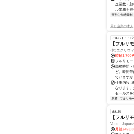
企業数・顧
ル業務を担当い
変形労働時間制
同じ企業の求人
アルバイト・パ
【フルリモ
(株)エクサウ
時給1,700
フルリモー
勤務時間・曜日
ど。時間帯
ていますが、
仕事内容:
なります。
セールスを
急募
フルリモ
正社員
【フルリモ
Vaco Japa
月給249,0