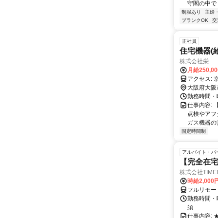
守閣の中で 
制服あり
主婦
ブランクOK
交
正社員
住宅機器(
株式会社栄
月給250,0
ア
大阪府大阪
勤務時間・曜日
仕事内容:
点検やアフ
ガス機器の営
固定時間制
アルバイト・パ
【完全在宅
株式会社TIME
時給2,000
フルリモー
勤務時間・
須
仕事内容: