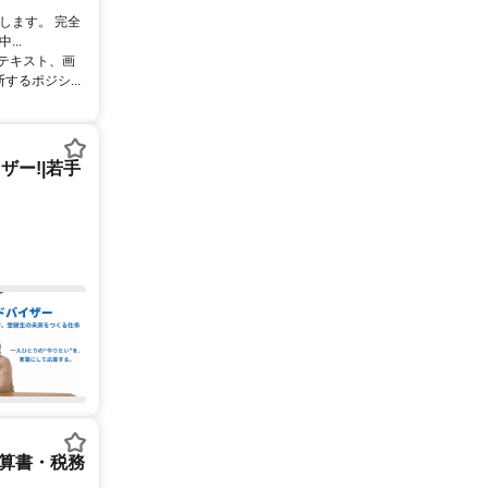
します。 完全
..
るテキスト、画
るポジシ...
ー!|若手
決算書・税務