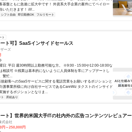
客基盤ともに急速に拡大中です！ 外資系大手企業の案件にてペイロー
ただきます！ ////...
シフト自由
即日勤務OK
フルリモート
ート
ート可】SaaSインサイドセールス
ィザーズ
円
ト
: 平日 週30時間以上勤務可能な方。 ※9:00 - 15:00や12:00-18:00な
は相談可 ※残業は基本的にないように人員体制を常にアップデートし
繁忙...
 新規顧客へのSaaSサービスに関する電話営業をお願いするポジションと
介護事業所様に向け自社サービスであるCareWiz タクストのインサイド
実施するポジションとなりま...
ート
昇給あり
ート】世界的米国大手ITの社内外の広告コンテンツレビュアー
n株式会社
00円～250,000円