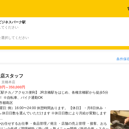
ビジネスパーク駅
してください
を選択してください
条件保
食店スタッフ
 京橋本店
00円～350,000円
程度の駅近！ ※自転車、バイク通勤OK
市都島区
日: 例）16:00〜24:00 休憩時間あります。 【休日】 ・月8日休み ・
 →休日日数を選んでいただけます ※休日日数により月給が変動します
..
 ◆お任せするお仕事 ・食品管理／発注 ・店舗の売上管理 ・接客、おも
ドリンク作成／調理補助／洗い場 ・新メニュー開発／販促企画 ・スタッ