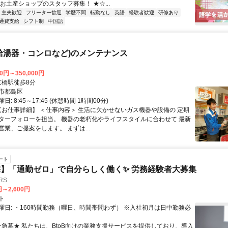
お土産ショップのスタッフ募集！ ★☆...
・主夫歓迎
フリーター歓迎
学歴不問
転勤なし
英語
経験者歓迎
研修あり
通費支給
シフト制
中国語
給湯器・コンロなど)のメンテナンス
00円～350,000円
クセス: 京橋駅徒歩8分
市都島区
: 8:45～17:45 (休憩時間 1時間00分)
 【お仕事詳細】 ＜仕事内容＞ 生活に欠かせないガス機器や設備の 定期
ターフォローを担当。 機器の老朽化やライフスタイルに合わせて 最新
業、ご提案をします。 まずは...
ート
】「通勤ゼロ」で自分らしく働く✨ 労務経験者大募集
RS
円～2,600円
ト
曜日: ・160時間勤務（曜日、時間帯問わず） ※入社初月は日中勤務必
 ★急募★ 私たちは、BtoB向けの業務支援サービスを提供しており、導入