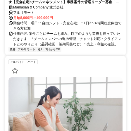
★【完全在宅×チームマネジメント】事務案件の管理リーダー募集！店
長経験歓迎◎成果が収入に直結！
Mamasan & Company 株式会社
フルリモート
月給8,000円～100,000円
勤務時間・曜日: * 自由シフト（完全在宅） * 1日3〜4時間程度稼働で
きる方歓迎
仕事内容: 案件ごとにチームを組み、以下のような業務を担っていた
だきます： * チームメンバーの進捗管理、チャット対応 * クライアン
トとのやりとり（品質確認・納期調整など） * 売上・利益の確認、...
急募
フルリモート
週2・3日からOK
アルバイト・パート