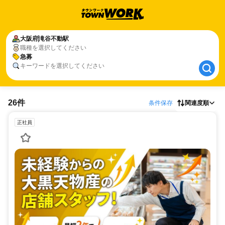
大阪府
大阪府
滝谷不動駅
滝谷不動駅
職種を選択してください
急募
急募
キーワードを選択してください
26件
条件保存
関連度順
正社員