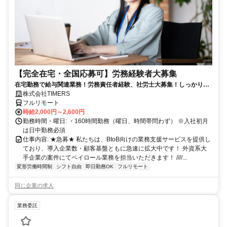
【完全在宅・全国応募可】労務経験者大募集
在宅勤務で給与関連業務！労務責任者経験、社労士大募集！しっかり稼
ぎたい方、注目！
株式会社TIMERS
フルリモート
時給2,000円～2,600円
勤務時間・曜日: ・160時間勤務（曜日、時間帯問わず） ※入社初月
は日中勤務必須
仕事内容: ★急募★ 私たちは、BtoB向けの業務支援サービスを提供し
ており、導入企業数・顧客基盤ともに急速に拡大中です！ 外資系大
手企業の案件にてペイロール業務を担当いただきます！ ////...
変形労働時間制
シフト自由
即日勤務OK
フルリモート
同じ企業の求人
業務委託