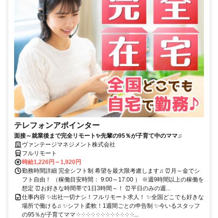
テレフォンアポインター
面接～就業後まで完全リモート✨先輩の95％が子育て中のママ♫
ヴァンテージマネジメント株式会社
フルリモート
時給1,226円～1,920円
勤務時間詳細 完全シフト制 希望を最大限考慮します♫ ⏰月～金でシ
フト自由！ （稼働目安時間： 9:00～17:00 ） ※週9時間以上の稼働を
想定 ⏰お好きな時間帯で1日3時間～！ ⏰平日のみの週...
仕事内容 ✨出社一切ナシ！フルリモート求人！ ✨全国どこでも好きな
場所で働ける♫ ✨シフト柔軟！1週間ごとの申告制 ✨今いるスタッフ
の95％が子育てママ ༶ ༶ ༶ ༶ ༶ ༶ ༶ ༶ ༶ ༶ ༶ ༶...