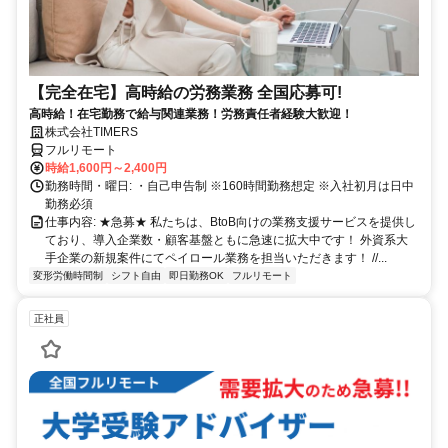
【完全在宅】高時給の労務業務 全国応募可!
高時給！在宅勤務で給与関連業務！労務責任者経験大歓迎！
株式会社TIMERS
フルリモート
時給1,600円～2,400円
勤務時間・曜日: ・自己申告制 ※160時間勤務想定 ※入社初月は日中
勤務必須
仕事内容: ★急募★ 私たちは、BtoB向けの業務支援サービスを提供し
ており、導入企業数・顧客基盤ともに急速に拡大中です！ 外資系大
手企業の新規案件にてペイロール業務を担当いただきます！ //...
変形労働時間制
シフト自由
即日勤務OK
フルリモート
正社員