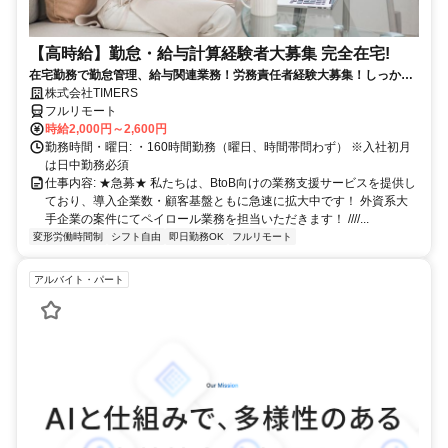
【高時給】勤怠・給与計算経験者大募集 完全在宅!
在宅勤務で勤怠管理、給与関連業務！労務責任者経験大募集！しっかり
稼ぎたい方、注目！
株式会社TIMERS
フルリモート
時給2,000円～2,600円
勤務時間・曜日: ・160時間勤務（曜日、時間帯問わず） ※入社初月
は日中勤務必須
仕事内容: ★急募★ 私たちは、BtoB向けの業務支援サービスを提供し
ており、導入企業数・顧客基盤ともに急速に拡大中です！ 外資系大
手企業の案件にてペイロール業務を担当いただきます！ ////...
変形労働時間制
シフト自由
即日勤務OK
フルリモート
アルバイト・パート