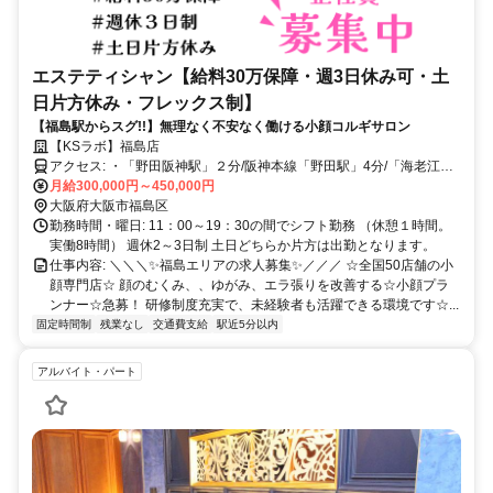
エステティシャン【給料30万保障・週3日休み可・土
日片方休み・フレックス制】
【福島駅からスグ!!】無理なく不安なく働ける小顔コルギサロン
【KSラボ】福島店
アクセス: ・「野田阪神駅」２分/阪神本線「野田駅」4分/「海老江
駅」6分
月給300,000円～450,000円
大阪府大阪市福島区
勤務時間・曜日: 11：00～19：30の間でシフト勤務 （休憩１時間。
実働8時間） 週休2～3日制 土日どちらか片方は出勤となります。
仕事内容: ＼＼＼✨福島エリアの求人募集✨／／／ ☆全国50店舗の小
顔専門店☆ 顔のむくみ、、ゆがみ、エラ張りを改善する☆小顔プラ
ンナー☆急募！ 研修制度充実で、未経験者も活躍できる環境です☆...
固定時間制
残業なし
交通費支給
駅近5分以内
アルバイト・パート