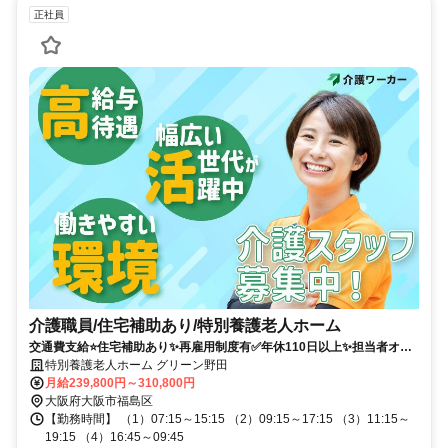
正社員
介護職員/住宅補助あり/特別養護老人ホーム
交通費支給⭐️住宅補助あり✨再雇用制度有✅️年休110日以上✨担当者オス
スメ⭕️研修支援有✨経験者優遇❗️駅チカ⭐️高額求人
特別養護老人ホーム グリーン野田
月給239,800円～310,800円
大阪府大阪市福島区
【勤務時間】 （1）07:15～15:15 （2）09:15～17:15 （3）11:15～
19:15 （4）16:45～09:45