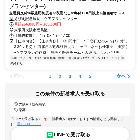
プランセンター)
交通費支給⭐️再雇用制度有✨夜勤なし✅️年休110日以上✨担当者オススメ
⭕️研修支援有✨経験者優遇❗️駅チカ
えびえ記念病院 ケアプランセンター
月給266,000円～365,500円
大阪府大阪市福島区
【勤務時間】 （1）08:45～17:30
【仕事内容】 【仕事内容】 《年間休日115日◎日勤のみ☆彡》賞与
3.30ヶ月分！ 再雇用＆勤務延長あり！ ケアマネのお仕事☆ 【概要】
●ケアプランの作成、 管理や医療チームとの連携、 リハビリテ...
長期
フリーター歓迎
大量募集
学歴不問
経験者歓迎
ブランクOK
シフト制
昇給あり
前へ
次へ
1
2
3
4
5
この条件の新着求人を受け取る
大阪府 / 新福島駅
急募
「LINEで受け取る」では、新着求人のほか、おすすめ情報なども配信しま
す。
詳しくはこちら
LINEで受け取る