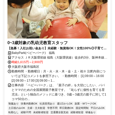
0~3歳対象の乳幼児教育スタッフ
【急募！入社お祝い金あり】未経験・無資格OK！女性100%◎子育て経
験活かせる乳幼児教育スタッフ
BabyPark(ベビーパーク) 福島
アクセス ＪＲ大阪環状線 福島（大阪環状線）徒歩約3分、阪神本線
福島（阪神線）西出口2徒歩約6分、ＪＲ東西線 新福島1番口徒歩約6
時給1,615円～2,900円
分
大阪府大阪市福島区
勤務時間 ・勤務曜日：月・火・水・木・金・土・祝※ 注釈内容につ
いては下記コメントを参照下さい。 ・勤務時間： [1] 09:00～16:00
[2] 09:00～17:00 [3] 09:00～1...
仕事内容 「ベビーパーク」は、「親子の絆」を大切にしたい、パパ
とママのための全国展開親子教室です。 「叱らずに個性を育てる育
児法」という独自のメソッドに基づき、0歳～3歳児の親子に対して1
コマ50分の...
制服あり
扶養内勤務OK
社員登用あり
週1日からOK
副業・WワークOK
土日祝のみOK
主婦・主夫歓迎
学歴不問
即日勤務OK
固定時間制
平日のみOK
転勤なし
経験不問
未経験者歓迎
交通費全額支給
経験者歓迎
研修あり