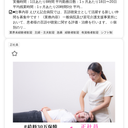
実働時間：1日あたり8時間 平均勤務日数：1ヶ月あたり18日〜20日
平均残業時間：1ヶ月あたり20時間0分 平均...
■仕事内容 えびえ記念病院では、言語聴覚士として活躍する新しい仲
間を募集中です！ 《業務内容》 一般病院及び居宅介護支援事業所に
おいて、患者様の言語や聴覚に関する評価・治療を行います。 ☆個
別のリ...
業界未経験者歓迎
主婦・主夫歓迎
急募
経験者歓迎
有資格者歓迎
シフト制
正社員