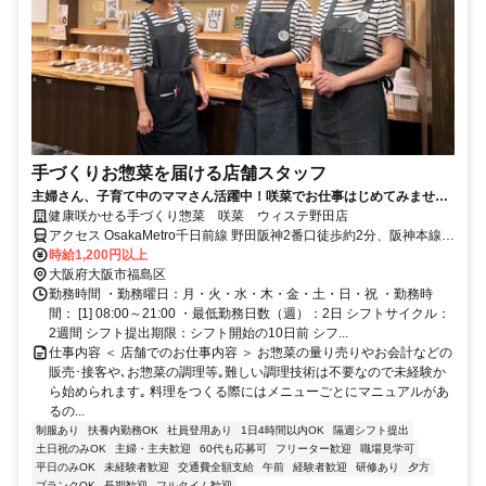
手づくりお惣菜を届ける店舗スタッフ
主婦さん、子育て中のママさん活躍中！咲菜でお仕事はじめてみません
か♪
健康咲かせる手づくり惣菜 咲菜 ウィステ野田店
アクセス OsakaMetro千日前線 野田阪神2番口徒歩約2分、阪神本線
野田（阪神線）徒歩約2分、ＪＲ東西線/ＪＲ片町線〔学研都市線〕 海
時給1,200円以上
老江1号出口徒歩約2分 ｢野田阪神｣駅･｢野田｣駅スグ
大阪府大阪市福島区
勤務時間 ・勤務曜日：月・火・水・木・金・土・日・祝 ・勤務時
間： [1] 08:00～21:00 ・最低勤務日数（週）：2日 シフトサイクル：
2週間 シフト提出期限：シフト開始の10日前 シフ...
仕事内容 ＜ 店舗でのお仕事内容 ＞ お惣菜の量り売りやお会計などの
販売･接客や､お惣菜の調理等｡難しい調理技術は不要なので未経験か
ら始められます｡ 料理をつくる際にはメニューごとにマニュアルがあ
るの...
制服あり
扶養内勤務OK
社員登用あり
1日4時間以内OK
隔週シフト提出
土日祝のみOK
主婦・主夫歓迎
60代も応募可
フリーター歓迎
職場見学可
平日のみOK
未経験者歓迎
交通費全額支給
午前
経験者歓迎
研修あり
夕方
ブランクOK
長期歓迎
フルタイム歓迎