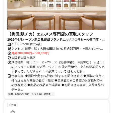
【梅田/駅チカ】エルメス専門店の買取スタッフ
2025年6月オープン新店舗/高級ブランドエルメスのリセール専門店・高
収入・残業基本なし/語学スキルを活かす！
ASU BRAND 株式会社
アクセス: 最寄り駅：大阪梅田駅 給与: 月給25万円～ +個人インセン
ティブ+賞与年2回 ※月20時間の残業を超える場合は残業代を全額支
月給280,000円～500,000円
給します ＜月収例＞ 月給25万円＋個人インセンティブ＝月給31万円
大阪府大阪市北区
＜年収例＞ 月給31万円+賞与2回＝年収447万円 ※実際の給与は個人
勤務時間・曜日: 10：30～20：00（実働8時間、休憩90分） ☆週5日
インセンティブに応じて変動する場合がございます。 ※経験や能力
のフルタイム勤務 ※休憩について お昼休憩60分、夕方休憩30分を必
に合わせて考慮いたします。 ◆売上に応じた個人インセンティブ
ず取っていただきます！ ※残業について ほとんどあ...
（達成率に応じて変動） ◆通勤交通費全額支給 ◆超過分残業代全額
仕事内容: ◆買取査定やお品物に対するお問合せ対応 ◆買取の査定に
支給
持ち込まれた商品の査定・鑑定 ◆買取査定をご希望のお客様対応へ
の接客対応 ◆商品の検品や市場調査 ◆お問合せ内容や、入荷商品の
データ...
急募
駅近5分以内
シフト制
昇給あり
正社員