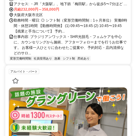
アクセス: ・JR「大阪駅」、地下鉄「梅田駅」から徒歩5〜7分ほど ・
「東梅田駅」「西梅田駅」など、複数路線からアクセス可能 ・通勤
月給232,000円～358,000円
に便利な人気エリアで、雨の日も地下道を使えば快適です
大阪府大阪市北区
勤務時間・曜日: ◎ シフト制（変形労働時間制：1ヶ月単位） 実働8時
間・休憩1時間 【勤務時間例】 (1) 09:45〜18:45 (2) 10:45〜19:45
【残業と手当について】 予約...
仕事内容: ブラジリアンワックス・SHR光脱毛・フェムケアを中心
に、カウンセリングから施術、アフターフォローまでを行うお仕事で
す。 お客様一人ひとりに合わせたご提案や、予約対応・店内清掃な
どのサロ...
変形労働時間制
社員登用あり
急募
シフト制
昇給あり
アルバイト・パート