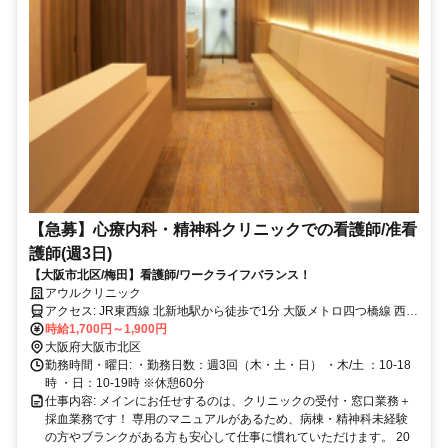
【急募】心療内科・精神科クリニックでの看護師/准看
護師(週3日)
【大阪市北区/梅田】看護師/ワークライフバランス！
アウルクリニック
アクセス: JR東西線 北新地駅から徒歩で1分 大阪メトロ四つ橋線 西梅
時給1,700円～1,900円
田駅から徒歩で2分 阪神本線 大阪梅田駅から徒歩で4分
大阪府大阪市北区
勤務時間・曜日: ・勤務日数：週3回（木・土・日） ・木/土 ：10-18
時 ・日：10-19時 ※休憩60分
仕事内容: メインにお任せするのは、クリニックの受付・窓口業務＋
採血業務です！ 専用のマニュアルがあるため、病棟・精神科未経験
の方やブランクがある方も安心して仕事に慣れていただけます。 20