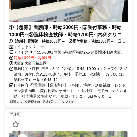
①【急募】看護師・時給2000円~|②受付事務・時給
1300円~|③臨床検査技師・時給1700円~|内科クリニッ
①【急募】看護師・時給2000円～｜②受付事務・時給1300円～｜③臨
ク|週2日〜OK|予約制で残業ほぼな
床検査技師・時給1700円～｜新福島3分｜週2日〜OK｜予約制で残業ほ
ふくしまクリニック
ぼなし｜正社員登用実績あり
アクセス: ■ 〒553-0003 大阪市福島区福島2-1-34 関電不動産大阪福
島ビル 1F ■ 新福島3分／阪神福島3分／JR福島7分／京阪中之島7分 ■
時給1,300円～2,100円
大阪府大阪市福島区
関西電力病院の北隣のビル1階です 【受動喫煙対策】敷地内全面禁煙
勤務時間・曜日: 平日：8:45–12:40／15:45–19:00（午前＝受付12:15
締切、片付け含め12:40終了。午後＝受付18：45締切、19：00には
業務終了） 土曜：8:45–12:...
仕事内容: ①看護師 【業務内容】 ・採血、注射 ・診療補助 ・レント
ゲン撮影補助 ・院内検査のサポート ・生理検査 ・電子カルテ入力補
助 ・検査機器の準備 など。 夜勤・オンコールはありませ...
残業なし
交通費支給
駅近5分以内
シフト制
正社員