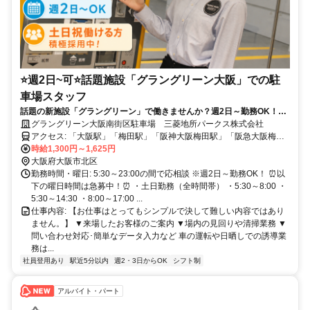
⭐週2日~可⭐話題施設「グラングリーン大阪」での駐
車場スタッフ
話題の新施設「グラングリーン」で働きませんか？週2日～勤務OK！土
日祝日勤務可能な方は積極採用中！10名以上の大募集！時給1300円スタ
グラングリーン大阪南街区駐車場 三菱地所パークス株式会社
ート！【三菱地所グループ】待遇充実！安心して長く働ける環境です。
アクセス: 「大阪駅」「梅田駅」「阪神大阪梅田駅」「阪急大阪梅田
駅」など徒歩スグ
時給1,300円～1,625円
大阪府大阪市北区
勤務時間・曜日: 5:30～23:00の間で応相談 ※週2日～勤務OK！ ⏰以
下の曜日時間は急募中！⏰ ・土日勤務（全時間帯） ・5:30～8:00 ・
5:30～14:30 ・8:00～17:00 ...
仕事内容: 【お仕事はとってもシンプルで決して難しい内容ではあり
ません。】 ▼来場したお客様のご案内 ▼場内の見回りや清掃業務 ▼
問い合わせ対応･簡単なデータ入力など 車の運転や日晒しでの誘導業
務は...
社員登用あり
駅近5分以内
週2・3日からOK
シフト制
アルバイト・パート