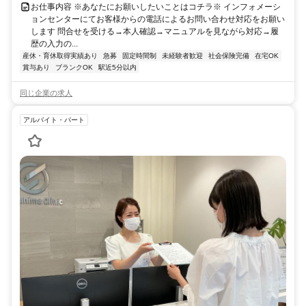
お仕事内容 ※あなたにお願いしたいことはコチラ※ インフォメーシ
ョンセンターにてお客様からの電話によるお問い合わせ対応をお願い
します 問合せを受ける→本人確認→マニュアルを見ながら対応→履
歴の入力の...
産休・育休取得実績あり
急募
固定時間制
未経験者歓迎
社会保険完備
在宅OK
賞与あり
ブランクOK
駅近5分以内
同じ企業の求人
アルバイト・パート