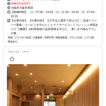
月給250,000円
大阪府大阪市西区
【勤務時間】 （1）07:00～16:00 （2）11:30～20:30 （3）07:00～
20:30
【仕事内容】 【仕事内容】 【大手法人運営で安心◎】◇送迎ドライ
バー募集◇リハビリを中心としたデイサービス♪ リフレッシュ休暇あ
り◎ 【概要】 ●利用者様の送迎業務を中心に、 車いすの積み下ろし
や乗...
長期
フリーター歓迎
大量募集
学歴不問
経験者歓迎
ブランクOK
シフト制
昇給あり
アルバイト・パート