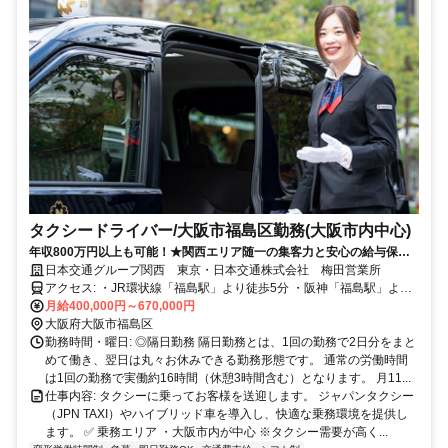
タクシードライバー/大阪市福島区勤務(大阪市内中心)
年収800万円以上も可能！★関西エリア随一の集客力と安心の給与保証
で未経験から稼げる！
日本交通グループ関西 東京・日本交通株式会社 梅田営業所
アクセス: ・JR環状線「福島駅」より徒歩5分 ・阪神「福島駅」より
徒歩6分 ✅ マイカー（車・バイク）通勤：可
月給400,000円～670,000円
大阪府大阪市福島区
勤務時間・曜日: ◎隔日勤務 隔日勤務とは、1回の勤務で2日分をまと
めて働き、翌日は丸々お休みできる勤務形態です。 通常の労働時間
は1回の勤務で実働約16時間（休憩3時間含む）となります。 月11...
仕事内容: タクシーに乗ってお客様を送迎します。 ジャパンタクシー
（JPN TAXI）やハイブリッド車を導入し、快適な乗務環境を提供し
ます。 ✅ 乗務エリア ・大阪市内が中心 ※タクシー需要が高く...