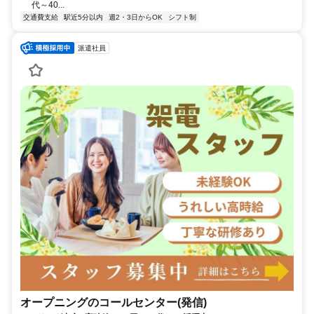
代～40...
交通費支給
駅近5分以内
週2・3日からOK
シフト制
派遣社員
オープニングのコールセンター(発信)