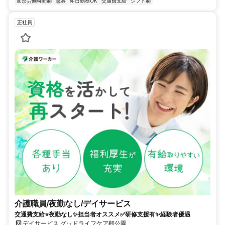
変形労働時間制
急募
即日勤務OK
交通費支給
シフト制
正社員
介護職員/夜勤なし/デイサービス
交通費支給⭐️夜勤なし✨担当者オススメ✅️研修支援有✨経験者優遇
デイサービス グッドライフケア靭公園