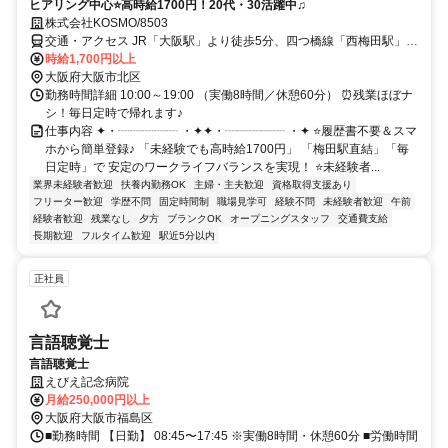
ヒアリング中心⭐高時給1700円！20代・30活躍中♫
株式会社KOSMO/8503
交通・アクセス JR「大阪駅」より徒歩5分、四つ橋線「西梅田駅」よ
り徒歩5分
時給1,700円以上
大阪府大阪市北区
勤務時間詳細 10:00～19:00 （実働8時間／休憩60分） ⏰残業ほぼナ
シ！毎日定時で帰れます♪
仕事内容 ✦・┈┈┈┈┈ ・✦✦・┈┈┈┈┈ ・✦ ⭐履歴書不要＆スマ
ホから簡単登録♪ 「未経験でも高時給1700円」 「梅田駅直結」「毎
日定時」で 安定のワークライフバランスを実現！ ⭐未経験者...
業界未経験者歓迎
扶養内勤務OK
主婦・主夫歓迎
資格取得支援あり
フリーター歓迎
学歴不問
固定時間制
職場見学可
経験不問
未経験者歓迎
午前
経験者歓迎
残業なし
夕方
ブランクOK
オープニングスタッフ
交通費支給
長期歓迎
フルタイム歓迎
駅近5分以内
正社員
言語聴覚士
言語聴覚士
えびえ記念病院
月給250,000円以上
大阪府大阪市福島区
■勤務時間 【日勤】 08:45〜17:45 ※実働8時間・休憩60分 ■労働時間