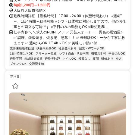
駅より徒歩4分
時給1,200円～1,500円
大阪府大阪市福島区
勤務時間詳細 【勤務時間】 17:00～24:00（休憩時間あり） ⭐週4日
～、1日4時間～勤務可能 ⭐シフトは柔軟に対応しますので、他のお仕
事との両立も可能です ⭐平日のみの勤務もOK ⭐時短勤務...
仕事内容 ＼＼求人のPOINT／／ ✅ 元芸人オーナー！異色の居酒屋✨
✅ 調理、鉄板焼き、焼き場、急募！！ ✅ 未経験OK！一から丁寧に教
えます ✅ 週4からOK.1日4h～OK ✅ 美味しい賄い付...
業界未経験者歓迎
扶養内勤務OK
社員登用あり
副業・WワークOK
1日4時間以内OK
フリーター歓迎
シフト自由
学歴不問
職場見学可
平日のみOK
経験不問
未経験者歓迎
経験者歓迎
ネイルOK
残業なし
夜間
研修あり
夕方
ブランクOK
交通費支給
正社員