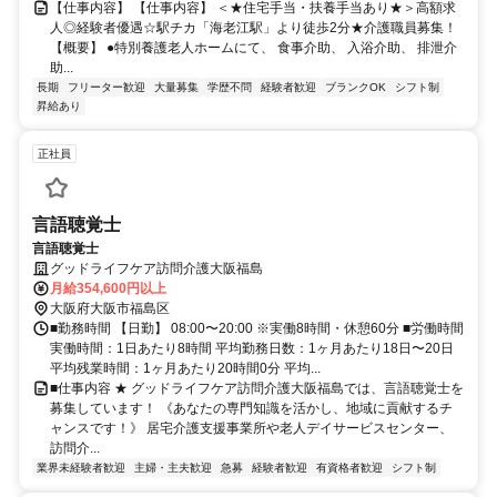
【仕事内容】 【仕事内容】 ＜★住宅手当・扶養手当あり★＞高額求
人◎経験者優遇☆駅チカ「海老江駅」より徒歩2分★介護職員募集！
【概要】 ●特別養護老人ホームにて、 食事介助、 入浴介助、 排泄介
助...
長期
フリーター歓迎
大量募集
学歴不問
経験者歓迎
ブランクOK
シフト制
昇給あり
正社員
言語聴覚士
言語聴覚士
グッドライフケア訪問介護大阪福島
月給354,600円以上
大阪府大阪市福島区
■勤務時間 【日勤】 08:00〜20:00 ※実働8時間・休憩60分 ■労働時間
実働時間：1日あたり8時間 平均勤務日数：1ヶ月あたり18日〜20日
平均残業時間：1ヶ月あたり20時間0分 平均...
■仕事内容 ★ グッドライフケア訪問介護大阪福島では、言語聴覚士を
募集しています！ 《あなたの専門知識を活かし、地域に貢献するチ
ャンスです！》 居宅介護支援事業所や老人デイサービスセンター、
訪問介...
業界未経験者歓迎
主婦・主夫歓迎
急募
経験者歓迎
有資格者歓迎
シフト制