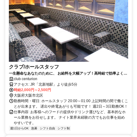
クラブ/ホールスタッフ
一生懸命なあなたのために、 お給料を大幅アップ！高時給で効率よく稼
げます！未経験歓迎！日払いOK！
club centurion
アクセス: JR「北新地駅」より徒歩5分
時給2,000円～2,500円
大阪府大阪市北区
勤務時間・曜日: ホールスタッフ 20:00～01:00 上記時間の間で働くこ
とが出来ます。 遅出や終電あがりも可能です！ 週2日～3日勤務OK！
仕事内容: お客様へのフードの提供やドリンク運びなど、基本的なホ
ール業務をお任せします。 ナイト業界未経験の方でもお仕事を始め
やすいです。
週1日からOK
急募
シフト自由
シフト制