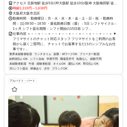
アクセス 北新地駅 徒歩5分/JR大阪駅 徒歩10分/阪神 大阪梅田駅 徒歩
9分/御堂筋線 梅田駅 徒歩13分/西梅田駅 徒歩8分/渡辺橋駅・大江橋駅
時給1,310円～1,638円
徒歩6分/淀屋橋駅 徒歩11分
大阪府大阪市北区
勤務時間 ・勤務曜日：月・火・水・木・金・土・日・祝 ・勤務時
間： [1] 09:50～18:50 ・最低勤務日数（週）：5日 シフトサイクル：
1ヶ月 シフト提出期限：シフト開始の15日前 シフ...
仕事内容 ＋－－＋－－＋－－＋－－＋－－＋－－＋－－＋－－＋ ▼
フリマサイトのチャット対応スタッフ フリマサイトをご利用のお客
様から届くご質問に、 チャットでお返事するだけのシンプルなお仕
事です♪ ...
業界未経験者歓迎
ランチタイム
副業・WワークOK
フリーター歓迎
給料前払いOK
シフト自由
学歴不問
職場見学可
転勤なし
経験不問
未経験者歓迎
午前
経験者歓迎
ネイルOK
週払いOK
即日払いOK
月1シフト提出
研修あり
夕方
ブランクOK
アルバイト・パート