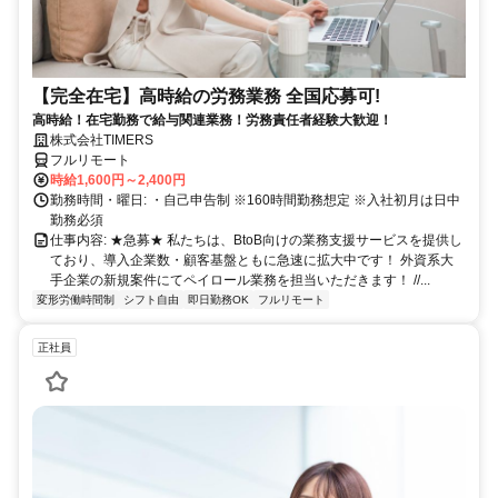
【完全在宅】高時給の労務業務 全国応募可!
高時給！在宅勤務で給与関連業務！労務責任者経験大歓迎！
株式会社TIMERS
フルリモート
時給1,600円～2,400円
勤務時間・曜日: ・自己申告制 ※160時間勤務想定 ※入社初月は日中
勤務必須
仕事内容: ★急募★ 私たちは、BtoB向けの業務支援サービスを提供し
ており、導入企業数・顧客基盤ともに急速に拡大中です！ 外資系大
手企業の新規案件にてペイロール業務を担当いただきます！ //...
変形労働時間制
シフト自由
即日勤務OK
フルリモート
正社員