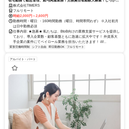
在宅勤務で勤怠管理、給与関連業務！労務責任者経験大募集！しっかり
稼ぎたい方、注目！
株式会社TIMERS
フルリモート
時給2,000円～2,600円
勤務時間・曜日: ・160時間勤務（曜日、時間帯問わず） ※入社初月
は日中勤務必須
仕事内容: ★急募★ 私たちは、BtoB向けの業務支援サービスを提供し
ており、導入企業数・顧客基盤ともに急速に拡大中です！ 外資系大
手企業の案件にてペイロール業務を担当いただきます！ ////...
変形労働時間制
シフト自由
即日勤務OK
フルリモート
アルバイト・パート