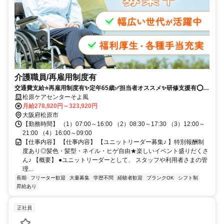
介護職員/再雇用制度有
交通費支給⭐️再雇用制度有✨定年65歳✅️担当者オススメ✨研修支援有⭕️経
験者優遇✨車通勤ＯＫ
松原ケアセンターそよ風
月給278,920円～323,920円
大阪府松原市
【勤務時間】 （1）07:00～16:00 （2）08:30～17:30 （3）12:00～
21:00 （4）16:00～09:00
【仕事内容】 【仕事内容】 【ユニットリーダー募集♪ 】特別報酬制
度あり◎髪色・髪型・ネイル・ヒゲ自由★楽しいイベント盛りだくさ
ん♪ 【概要】 ●ユニットリーダーとして、 スタッフや利用者さまの管
理...
長期
フリーター歓迎
大量募集
学歴不問
経験者歓迎
ブランクOK
シフト制
昇給あり
正社員