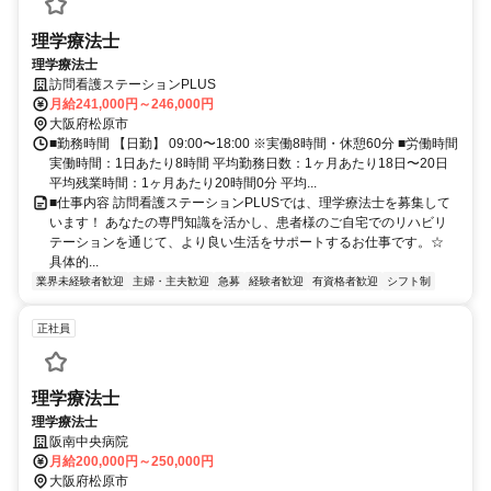
理学療法士
理学療法士
訪問看護ステーションPLUS
月給241,000円～246,000円
大阪府松原市
■勤務時間 【日勤】 09:00〜18:00 ※実働8時間・休憩60分 ■労働時間
実働時間：1日あたり8時間 平均勤務日数：1ヶ月あたり18日〜20日
平均残業時間：1ヶ月あたり20時間0分 平均...
■仕事内容 訪問看護ステーションPLUSでは、理学療法士を募集して
います！ あなたの専門知識を活かし、患者様のご自宅でのリハビリ
テーションを通じて、より良い生活をサポートするお仕事です。☆
具体的...
業界未経験者歓迎
主婦・主夫歓迎
急募
経験者歓迎
有資格者歓迎
シフト制
正社員
理学療法士
理学療法士
阪南中央病院
月給200,000円～250,000円
大阪府松原市