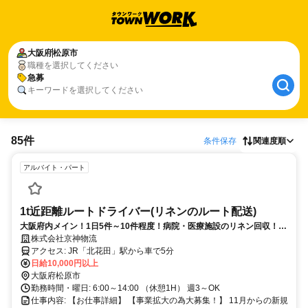
大阪府
松原市
職種を選択してください
急募
キーワードを選択してください
85件
条件保存
関連度順
アルバイト・パート
1t近距離ルートドライバー(リネンのルート配送)
大阪府内メイン！1日5件～10件程度！病院・医療施設のリネン回収！残
業ほぼナシ！
株式会社京神物流
アクセス: JR「北花田」駅から車で5分
日給10,000円以上
大阪府松原市
勤務時間・曜日: 6:00～14:00 （休憩1H） 週3～OK
仕事内容: 【お仕事詳細】 【事業拡大の為大募集！】 11月からの新規