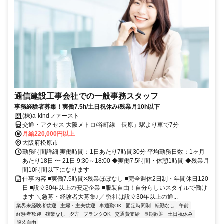
通信建設工事会社での一般事務スタッフ
事務経験者募集！実働7.5h/土日祝休み/残業月10h以下
(株)a-kindファースト
交通・アクセス 大阪メトロ/谷町線「長原」駅より車で7分
月給220,000円以上
大阪府松原市
勤務時間詳細 実働時間：1日あたり7時間30分 平均勤務日数：1ヶ月
あたり18日 〜 21日 9:30～18:00 ◆実働7.5時間・休憩1時間 ◆残業月
間10時間以下になります
仕事内容 ■実働7.5時間×残業ほぼなし ■完全週休2日制・年間休日120
日 ■設立30年以上の安定企業 ■服装自由！自分らしいスタイルで働け
ます ＼急募・経験者大募集♪／ 弊社は設立30年以上の通...
業界未経験者歓迎
主婦・主夫歓迎
車通勤OK
固定時間制
転勤なし
午前
経験者歓迎
残業なし
夕方
ブランクOK
交通費支給
長期歓迎
土日祝休み
服装自由