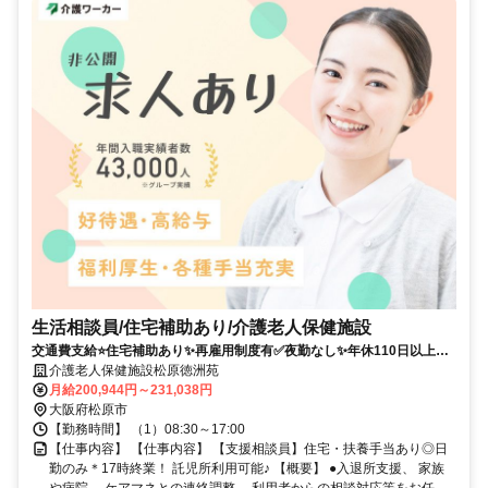
生活相談員/住宅補助あり/介護老人保健施設
交通費支給⭐️住宅補助あり✨再雇用制度有✅️夜勤なし✨年休110日以上⭕️
担当者オススメ✨研修支援有❗️経験者優遇⭐️車通勤ＯＫ✊️駅チカ
介護老人保健施設松原徳洲苑
月給200,944円～231,038円
大阪府松原市
【勤務時間】 （1）08:30～17:00
【仕事内容】 【仕事内容】 【支援相談員】住宅・扶養手当あり◎日
勤のみ＊17時終業！ 託児所利用可能♪ 【概要】 ●入退所支援、 家族