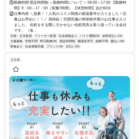
勤務時間 固定時間制 ＜勤務時間について＞ 09:00～17:00 【勤務時
間】9：00～17：00（実働7時間） 【休憩時間】合計60分
仕事内容 ＼急募！！人気のコスメ関係の新規案件が入りました！応
募はお早めに！！／ 高時給！空調完備の簡単軽作業のお仕事が入り
ました。 化粧をする際に欠かせない化粧用具を取り扱っている会社
です。 （各...
主婦・主夫歓迎
フリーター歓迎
社会保険あり
バイク通勤OK
給料前払いOK
大量募集
学歴不問
即日勤務OK
固定時間制
職場見学可
経験不問
週払いOK
研修あり
社会保険完備
ブランクOK
日払いOK
正社員