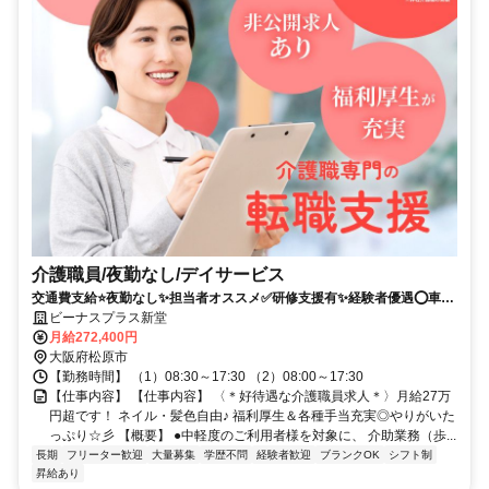
介護職員/夜勤なし/デイサービス
交通費支給⭐️夜勤なし✨担当者オススメ✅️研修支援有✨経験者優遇⭕️車通
勤ＯＫ
ビーナスプラス新堂
月給272,400円
大阪府松原市
【勤務時間】 （1）08:30～17:30 （2）08:00～17:30
【仕事内容】 【仕事内容】 〈＊好待遇な介護職員求人＊〉月給27万
円超です！ ネイル・髪色自由♪ 福利厚生＆各種手当充実◎やりがいた
っぷり☆彡 【概要】 ●中軽度のご利用者様を対象に、 介助業務（歩...
長期
フリーター歓迎
大量募集
学歴不問
経験者歓迎
ブランクOK
シフト制
昇給あり