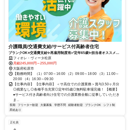
介護職員/交通費支給/サービス付高齢者住宅
ブランクOK⭐️交通費支給✨再雇用制度有✅️定年65歳✨担当者オススメ⭕️
研修支援有✨経験者優遇❗️車通勤ＯＫ
フィオレ・ヴィータ松原
月給245,000円～255,000円
大阪府松原市
【勤務時間】 （1）07:00～16:00 （2）09:00～18:00 （3）11:00～
20:00 （4）16:30～09:30
【仕事内容】 【仕事内容】 ＜サ高住での介護業務＞賞与3.50ヶ月分
◎残業なし◎各種手当充実◎定年65歳◎無料駐車場完備！ 【概要】
●サービス付き高齢者向け住宅での介護業務全般に従事していただき
ま...
長期
フリーター歓迎
大量募集
学歴不問
経験者歓迎
ブランクOK
シフト制
昇給あり
正社員