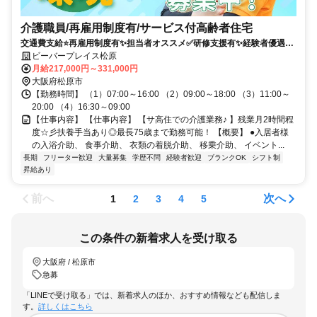
介護職員/再雇用制度有/サービス付高齢者住宅
交通費支給⭐️再雇用制度有✨担当者オススメ✅️研修支援有✨経験者優遇⭕️
高額求人
ビーバープレイス松原
月給217,000円～331,000円
大阪府松原市
【勤務時間】 （1）07:00～16:00 （2）09:00～18:00 （3）11:00～
20:00 （4）16:30～09:00
【仕事内容】 【仕事内容】 【サ高住での介護業務♪ 】残業月2時間程
度☆彡扶養手当あり◎最長75歳まで勤務可能！ 【概要】 ●入居者様
の入浴介助、 食事介助、 衣類の着脱介助、 移乗介助、 イベント...
長期
フリーター歓迎
大量募集
学歴不問
経験者歓迎
ブランクOK
シフト制
昇給あり
前へ
次へ
1
2
3
4
5
この条件の新着求人を受け取る
大阪府 / 松原市
急募
「LINEで受け取る」では、新着求人のほか、おすすめ情報なども配信しま
す。
詳しくはこちら