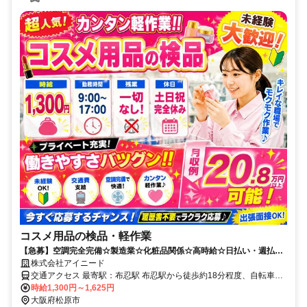
コスメ用品の検品・軽作業
【急募】空調完全完備☆製造業☆化粧品関係☆高時給☆日払い・週払い
あり☆未経験歓迎☆
株式会社アイニード
交通アクセス 最寄駅：布忍駅 布忍駅から徒歩約18分程度、自転車で
約7分程度 河内天美駅から徒歩約21分程度、自転車で約7分程度 北花
時給1,300円～1,625円
田駅から徒歩約20分程度、自転車で約8分程度
大阪府松原市