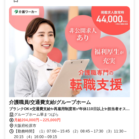
介護職員/交通費支給/グループホーム
ブランクOK⭐️交通費支給✨再雇用制度有✅️年休110日以上✨担当者オスス
メ⭕️経験者優遇✨週休2日❗️駅チカ
グループホーム華まつばら
月給204,000円～225,000円
大阪府松原市
【勤務時間】 （1）07:00～15:45 （2）08:45～17:30 （3）11:30～
20:15 （4）16:00～09:15