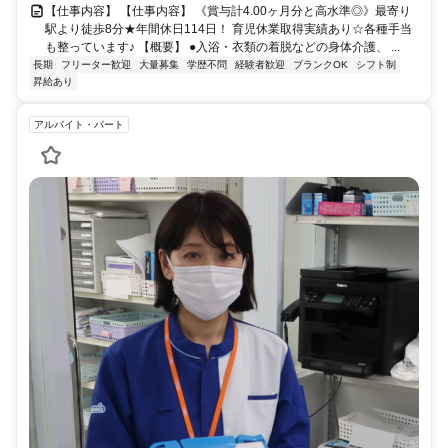
【仕事内容】 【仕事内容】 《賞与計4.00ヶ月分と高水準◎》最寄り
駅より徒歩8分★年間休日114日！ 育児休業取得実績あり☆各種手当
も整っています♪ 【概要】 ●入浴・衣類の着脱などの身体介護、 ...
長期
フリーター歓迎
大量募集
学歴不問
経験者歓迎
ブランクOK
シフト制
昇給あり
アルバイト・パート