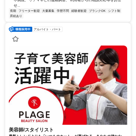
や病院、 ケアマネとの連絡調整、 利用者からの相談対応等をお任
せ...
長期
フリーター歓迎
大量募集
学歴不問
経験者歓迎
ブランクOK
シフト制
昇給あり
アルバイト・パート
美容師/スタイリスト