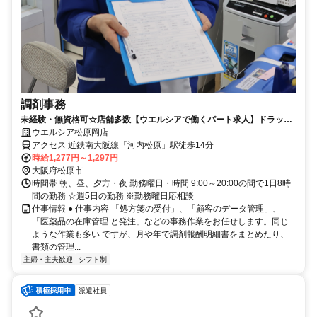
調剤事務
未経験・無資格可☆店舗多数【ウエルシアで働くパート求人】ドラッグ
ストアの調剤事務
ウエルシア松原岡店
アクセス 近鉄南大阪線「河内松原」駅徒歩14分
時給1,277円～1,297円
大阪府松原市
時間帯 朝、昼、夕方・夜 勤務曜日・時間 9:00～20:00の間で1日8時
間の勤務 ☆週5日の勤務 ※勤務曜日応相談
仕事情報 ● 仕事内容 「処方箋の受付」、「顧客のデータ管理」、
「医薬品の在庫管理 と発注」などの事務作業をお任せします。同じ
ような作業も多い ですが、月や年で調剤報酬明細書をまとめたり、
書類の管理...
主婦・主夫歓迎
シフト制
派遣社員