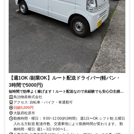
【週1OK /副業OK】ルート配送ドライバー(軽バン・
3時間で5000円)
短時間で効率よく稼げます！ルート配送なので未経験でも安心◎主婦・
副業・シニア歓迎！
鳥治物産株式会社
アクセス: 自転車・バイク・車通勤可
日給5,000円
大阪府松原市
勤務時間・曜日： 9:00~12:00(約3時間） 週1日〜OK シフト制 土曜日
入れる方歓迎 配達件数、交通事情により勤務時間が変わります。 勤
務時間・曜日: 週1～3日 9:00〜1...