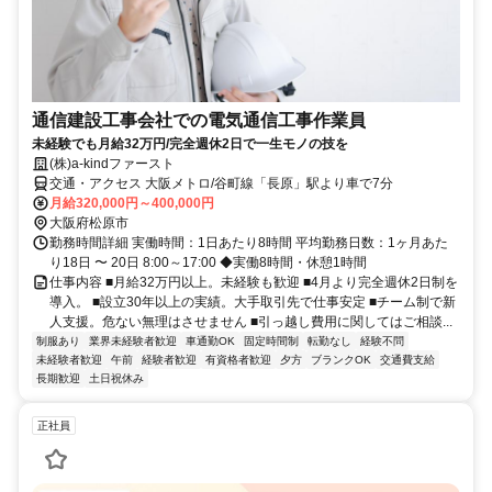
通信建設工事会社での電気通信工事作業員
未経験でも月給32万円/完全週休2日で一生モノの技を
(株)a-kindファースト
交通・アクセス 大阪メトロ/谷町線「長原」駅より車で7分
月給320,000円～400,000円
大阪府松原市
勤務時間詳細 実働時間：1日あたり8時間 平均勤務日数：1ヶ月あた
り18日 〜 20日 8:00～17:00 ◆実働8時間・休憩1時間
仕事内容 ■月給32万円以上。未経験も歓迎 ■4月より完全週休2日制を
導入。 ■設立30年以上の実績。大手取引先で仕事安定 ■チーム制で新
人支援。危ない無理はさせません ■引っ越し費用に関してはご相談...
制服あり
業界未経験者歓迎
車通勤OK
固定時間制
転勤なし
経験不問
未経験者歓迎
午前
経験者歓迎
有資格者歓迎
夕方
ブランクOK
交通費支給
長期歓迎
土日祝休み
正社員