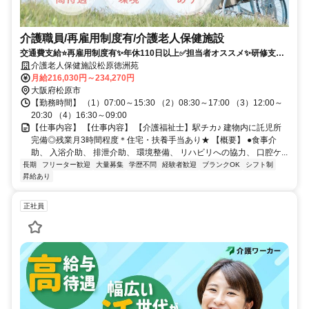
介護職員/再雇用制度有/介護老人保健施設
交通費支給⭐️再雇用制度有✨年休110日以上✅️担当者オススメ✨研修支援
有⭕️経験者優遇✨車通勤ＯＫ❗️駅チカ
介護老人保健施設松原徳洲苑
月給216,030円～234,270円
大阪府松原市
【勤務時間】 （1）07:00～15:30 （2）08:30～17:00 （3）12:00～
20:30 （4）16:30～09:00
【仕事内容】 【仕事内容】 【介護福祉士】駅チカ♪ 建物内に託児所
完備◎残業月3時間程度＊住宅・扶養手当あり★ 【概要】 ●食事介
助、 入浴介助、 排泄介助、 環境整備、 リハビリへの協力、 口腔ケ...
長期
フリーター歓迎
大量募集
学歴不問
経験者歓迎
ブランクOK
シフト制
昇給あり
正社員