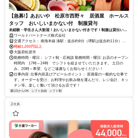
【急募!】あおいや 松原市西野々 居酒屋 ホールス
タッフ おいしいまかない付 制服貸与
未経験・学生さん大歓迎！おいしいまかない付きです！制服は貸出いた
します！お仕事も丁寧にお教えします。
ワールドパートナーズ株式会社
交通アクセス： 南海本線 湊駅：徒歩約8分（堺駅は徒歩約11分）で
す アクセス: 近鉄南大阪線 河内松原駅から１０分！ 北口を出てジャ
時給1,200円以上
ンボたこ焼きを右に曲がって１つめの十字路を右に曲がって直進★
大阪府松原市
勤務時間・曜日： シフト制・応相談 勤務時間・曜日: お店のオープン
時間内 17時～24時 でシフトを組ませていただきます。 土日の
み、20時～希望、などご遠慮なくお知らせください！
仕事内容: 仕事内容及びアピールポイント： 居酒屋の一般的な仕事で
す。オーダーを受け、お料理やお飲み物を運んだり、レジ会計、キッ
チン等。楽しく働いて頂けるお店です！
週1日からOK
シフト自由
シフト制
正社員