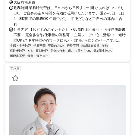
大阪府松原市
勤務時間 業務時間帯は、日の出から日没までの間で あればいつでも
OK。 ご自身の空き時間を有効に活用いただけます。 週2～3日、1日
2～3時間での勤務OK 午前中だけ、午後だけなどご自分の都合に 合
わ...
仕事内容 【おすすめポイント☆】 ・65歳以上応募可 ・面接時履歴書
不要 ・完全歩合/お仕事量の調整可 ・主婦シニア中心に活躍中 ・短時
間OK /スキマ時間やWワークにも♪ ・自宅から自分のペースでポ...
主婦・主夫歓迎
学歴不問
平日のみOK
経験不問
未経験者歓迎
午前
経験者歓迎
夕方
長期歓迎
完全歩合制
週2・3日からOK
週4日以上OK
履歴書不要
髪型・髪色自由
正社員