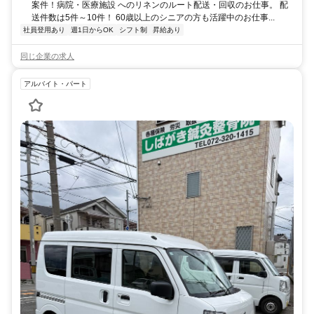
案件！病院・医療施設 へのリネンのルート配送・回収のお仕事。 配
送件数は5件～10件！ 60歳以上のシニアの方も活躍中のお仕事...
社員登用あり
週1日からOK
シフト制
昇給あり
同じ企業の求人
アルバイト・パート