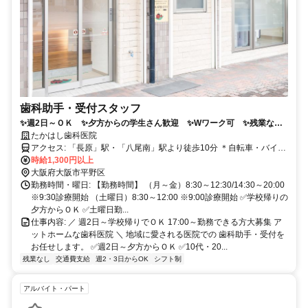
歯科助手・受付スタッフ
✨週2日～ＯＫ ✨夕方からの学生さん歓迎 ✨Wワーク可 ✨残業な
し ✨シフト融通◎
たかはし歯科医院
アクセス: 「長原」駅・「八尾南」駅より徒歩10分 ＊自転車・バイク
通勤OK
時給1,300円以上
大阪府大阪市平野区
勤務時間・曜日: 【勤務時間】 （月～金）8:30～12:30/14:30～20:00
※9:30診療開始 （土曜日）8:30～12:00 ※9:00診療開始 ✅学校帰りの
夕方からＯＫ ✅土曜日勤...
仕事内容: ／ 週2日～学校帰りでＯＫ 17:00～勤務できる方大募集 ア
ットホームな歯科医院 ＼ 地域に愛される医院での 歯科助手・受付を
お任せします。 ✅週2日～夕方からＯＫ ✅10代・20...
残業なし
交通費支給
週2・3日からOK
シフト制
アルバイト・パート