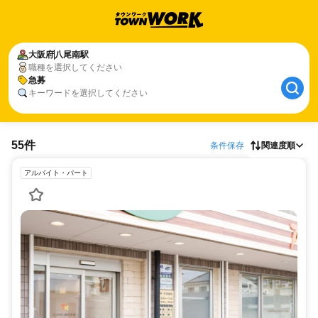
大阪府
八尾南駅
職種を選択してください
急募
キーワードを選択してください
55件
条件保存
関連度順
アルバイト・パート