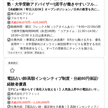
塾・大学受験アドバイザー!|若手が働きやすいフルリ
【未経験OK！即日入社OK】オープンポジション／日本の教育を共に変
モート勤務
える仲間を募集します！
株式会社アリカノ
フルリモート
月給246,675円～610,500円
勤務時間・曜日: フレックス制（コアタイムあり） * 9:00〜22:00の間
で標準労働時間8時間（休憩1時間） * コアタイム：11:30〜14:00／
18:00〜22:00 ※土日は基本的に...
仕事内容: ✨️事業拡大&繁忙期のため急募!! 8月から働ける方を、優先
採用中！✨️ 大学受験向けオンライン個別指導サービスを運営する当社
は、 「教育格差をなくし、すべての受験生にチャンスを届ける...
フルリモート
在宅OK
昇給あり
業務委託
電話占い師/高額インセンティブ制度・分給80円保証/
経験者優遇
【デビュー後からすぐ高収入を狙える！】人気急上昇中の電話占いサイ
トで占いのお仕事
株式会社グラフィット
フルリモート
月給200,000円～1,100,000円
仕事内容: 【電話占い師・鑑定師を大募集！】高額インセンティブ／