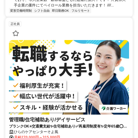
手企業の案件にてペイロール業務を担当いただきます！ ////...
変形労働時間制
シフト自由
即日勤務OK
フルリモート
正社員
管理職/住宅補助あり/デイサービス
ブランクOK⭐️交通費支給✨住宅補助あり✅️再雇用制度有✨定年65歳⭕️担
当者オススメ✨研修支援有❗️駅チカ
ひらのケアセンターそよ風
月給270,000円～315,000円