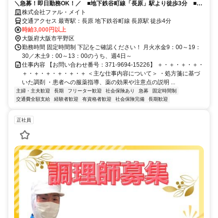
＼急募！即日勤務OK！／ ■地下鉄谷町線「長原」駅より徒歩3分 ■派
遣 ■時給3000円 ■週4～5日 ■即日～
株式会社ファル・メイト
交通アクセス 最寄駅：長原 地下鉄谷町線 長原駅 徒歩4分
時給3,000円以上
大阪府大阪市平野区
勤務時間 固定時間制 下記をご確認ください！ 月火水金9：00～19：
30／木土9：00～13：00のうち、週4日～
仕事内容 【お問い合わせ番号：371-9694-15226】 ＋・＋・＋・＋・
＋・＋・＋・＋・＋・＋ ＜主な仕事内容について＞ ・処方箋に基づ
いた調剤 ・患者への服薬指導、薬の効果や注意点の説明 ...
主婦・主夫歓迎
長期
フリーター歓迎
社会保険あり
急募
固定時間制
交通費全額支給
経験者歓迎
有資格者歓迎
社会保険完備
長期歓迎
正社員