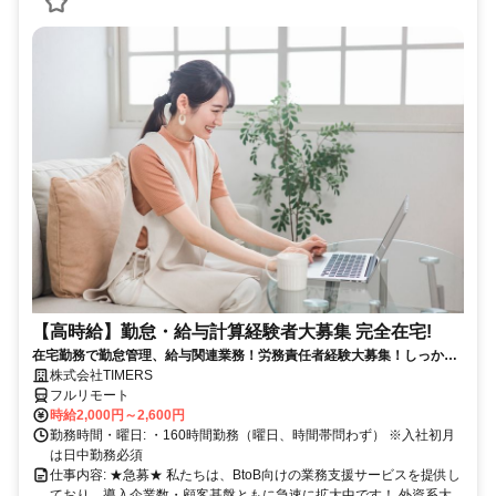
【高時給】勤怠・給与計算経験者大募集 完全在宅!
在宅勤務で勤怠管理、給与関連業務！労務責任者経験大募集！しっかり
稼ぎたい方、注目！
株式会社TIMERS
フルリモート
時給2,000円～2,600円
勤務時間・曜日: ・160時間勤務（曜日、時間帯問わず） ※入社初月
は日中勤務必須
仕事内容: ★急募★ 私たちは、BtoB向けの業務支援サービスを提供し
ており、導入企業数・顧客基盤ともに急速に拡大中です！ 外資系大