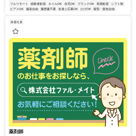
フルリモート
経験者歓迎
ネイルOK
在宅OK
ブランクOK
長期歓迎
シフト制
ピアスOK
服装自由
履歴書不要
友達と応募OK
ひげOK
髪型・髪色自由
派遣社員
薬剤師