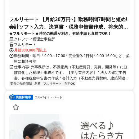
フルリモート 【月給30万円~】勤務時間7時間と短め!
会計ソフト入力、決算書・税務申告書作成、将来的に
★フルリモート★時間の融通が利き、有給申請も直前でOK！
決算説明も
クレフティ税理士事務所
フルリモート
月給300,000円以上
勤務時間・曜日: * 9:00～17:00 * 完全週休2日制 * 9:00-16:00など、柔
軟に相談可能
仕事内容: 弊事務所は、不動産業（不動産賃貸、売買、開発等）にほ
ぼ特化した税理士事務所です。 【主な業務内容】 * 法人の確定申告
書、各種税務申告書の作成 * 会計入力（不動産売買契約、建築関連...
変形労働時間制
急募
フルリモート
在宅OK
アルバイト・パート