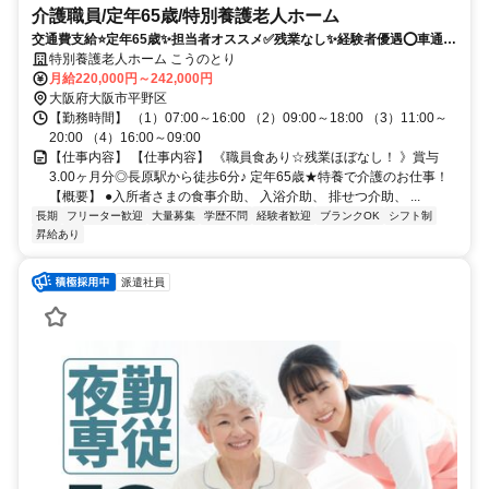
介護職員/定年65歳/特別養護老人ホーム
交通費支給⭐️定年65歳✨担当者オススメ✅️残業なし✨経験者優遇⭕️車通勤
ＯＫ✨駅チカ
特別養護老人ホーム こうのとり
月給220,000円～242,000円
大阪府大阪市平野区
【勤務時間】 （1）07:00～16:00 （2）09:00～18:00 （3）11:00～
20:00 （4）16:00～09:00
【仕事内容】 【仕事内容】 《職員食あり☆残業ほぼなし！ 》賞与
3.00ヶ月分◎長原駅から徒歩6分♪ 定年65歳★特養で介護のお仕事！
【概要】 ●入所者さまの食事介助、 入浴介助、 排せつ介助、 ...
長期
フリーター歓迎
大量募集
学歴不問
経験者歓迎
ブランクOK
シフト制
昇給あり
派遣社員