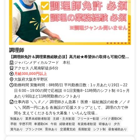
調理師
【調理師免許＆調理業務経験必須】高月給★希望休の取得も可能◎堅苦
しいレシピなし！
ジャパンメディカルフード 本社
アクセス 八尾南駅徒歩6分
月給300,000円以上
大阪府大阪市平野区
勤務時間 実働時間：8時間/日 平均勤務日数：1ヶ月あたり19日～22
日 6:00～19:00の間で応相談 ※1日実働8~11時間のシフト制 ※1ヶ月
あたり9回ほど11時間勤務のシフトあり
仕事内容 ＼＼ // ／／ 調理師さん急募！ 医療・福祉施設の給食 ／／ //
＼＼ 関西一円にある 各施設の“応援スタッフ”として、 調理の力で仲
間を 支えてくださる方を大募集！ いろんな現場...
制服あり
業界未経験者歓迎
主婦・主夫歓迎
フリーター歓迎
バイク通勤OK
早朝
学歴不問
車通勤OK
午前
経験者歓迎
有資格者歓迎
研修あり
夕方
賞与あり
ブランクOK
育休あり
交通費支給
長期歓迎
シフト制
昼食補助あり