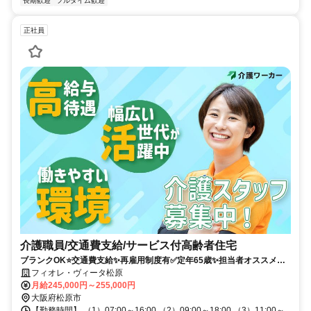
長期歓迎
フルタイム歓迎
正社員
介護職員/交通費支給/サービス付高齢者住宅
ブランクOK⭐️交通費支給✨再雇用制度有✅️定年65歳✨担当者オススメ⭕️
研修支援有✨経験者優遇❗️車通勤ＯＫ
フィオレ・ヴィータ松原
月給245,000円～255,000円
大阪府松原市
【勤務時間】 （1）07:00～16:00 （2）09:00～18:00 （3）11:00～