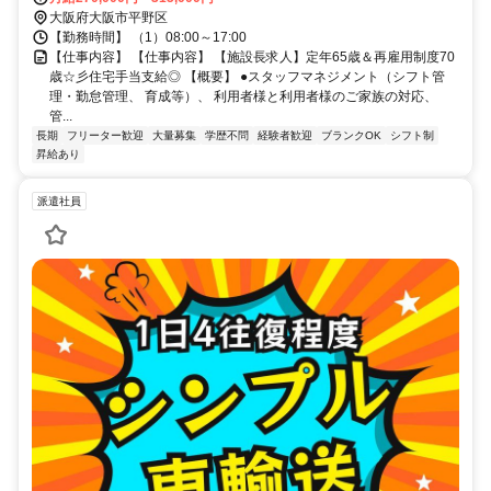
大阪府大阪市平野区
【勤務時間】 （1）08:00～17:00
【仕事内容】 【仕事内容】 【施設長求人】定年65歳＆再雇用制度70
歳☆彡住宅手当支給◎ 【概要】 ●スタッフマネジメント（シフト管
理・勤怠管理、 育成等）、 利用者様と利用者様のご家族の対応、
管...
長期
フリーター歓迎
大量募集
学歴不問
経験者歓迎
ブランクOK
シフト制
昇給あり
派遣社員