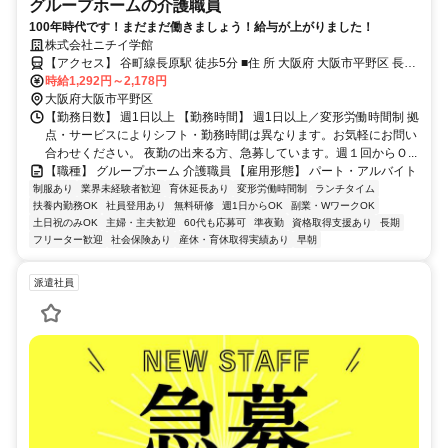
グループホームの介護職員
100年時代です！まだまだ働きましょう！給与が上がりました！
株式会社ニチイ学館
【アクセス】 谷町線長原駅 徒歩5分 ■住 所 大阪府 大阪市平野区 長吉
時給1,292円～2,178円
長原東3丁目2番5号 ■アクセス 谷町線長原駅 徒歩5分
大阪府大阪市平野区
【勤務日数】 週1日以上 【勤務時間】 週1日以上／変形労働時間制 拠
点・サービスによりシフト・勤務時間は異なります。お気軽にお問い
合わせください。 夜勤の出来る方、急募しています。週１回からＯ...
【職種】 グループホーム 介護職員 【雇用形態】 パート・アルバイト
制服あり
業界未経験者歓迎
育休延長あり
変形労働時間制
ランチタイム
扶養内勤務OK
社員登用あり
無料研修
週1日からOK
副業・WワークOK
土日祝のみOK
主婦・主夫歓迎
60代も応募可
準夜勤
資格取得支援あり
長期
フリーター歓迎
社会保険あり
産休・育休取得実績あり
早朝
派遣社員