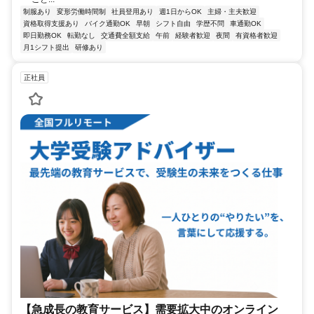
制服あり
変形労働時間制
社員登用あり
週1日からOK
主婦・主夫歓迎
資格取得支援あり
バイク通勤OK
早朝
シフト自由
学歴不問
車通勤OK
即日勤務OK
転勤なし
交通費全額支給
午前
経験者歓迎
夜間
有資格者歓迎
月1シフト提出
研修あり
正社員
【急成長の教育サービス】需要拡大中のオンライン