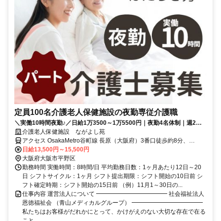
定員100名介護老人保健施設の夜勤専従介護職
＼実働10時間夜勤♪／日給1万3500～1万5500円｜夜勤4名体制｜週2回
～相談OK｜夜間帯も看護師が常駐で安心
介護老人保健施設 ながよし苑
アクセス OsakaMetro谷町線 長原（大阪府）3番口徒歩約8分、
OsakaMetro谷町線 八尾南6番口徒歩約14分、OsakaMetro谷町線 出
日給13,500円～15,500円
戸4番口徒歩約22分 【勤務地最寄駅】大阪メトロ谷町線「長原」駅よ
大阪府大阪市平野区
り徒歩5分/「八尾南」駅より徒歩7分
勤務時間 実働時間：8時間/日 平均勤務日数：1ヶ月あたり12日～20
日 シフトサイクル：1ヶ月 シフト提出期限：シフト開始の10日前 シ
フト確定時期：シフト開始の15日前 （例）11月1～30日の...
仕事内容 運営法人について ━━━━━━━━━━━━ 社会福祉法人
恩徳福祉会 （青山メディカルグループ） ━━━━━━━━━━━━
私たちはお客様がだれかにとって、かけがえのない大切な存在で在る
こと...