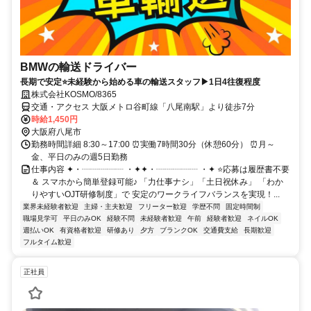
BMWの輸送ドライバー
長期で安定⭐未経験から始める車の輸送スタッフ▶1日4往復程度
株式会社KOSMO/8365
交通・アクセス 大阪メトロ谷町線「八尾南駅」より徒歩7分
時給1,450円
大阪府八尾市
勤務時間詳細 8:30～17:00 ⏰実働7時間30分（休憩60分） ⏰月～
金、平日のみの週5日勤務
仕事内容 ✦・┈┈┈┈┈ ・✦✦・┈┈┈┈┈ ・✦ ⭐応募は履歴書不要
＆ スマホから簡単登録可能♪ 「力仕事ナシ」「土日祝休み」 「わか
りやすいOJT研修制度」で 安定のワークライフバランスを実現！...
業界未経験者歓迎
主婦・主夫歓迎
フリーター歓迎
学歴不問
固定時間制
職場見学可
平日のみOK
経験不問
未経験者歓迎
午前
経験者歓迎
ネイルOK
週払いOK
有資格者歓迎
研修あり
夕方
ブランクOK
交通費支給
長期歓迎
フルタイム歓迎
正社員