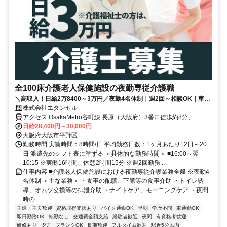
全100床介護老人保健施設の夜勤専従介護職
＼高収入！日給2万8400～3万円／夜勤4名体制｜週2回～相談OK｜車通
勤可能！駐車場あり｜車通勤の方も交通費支給
株式会社エタンセル
アクセス OsakaMetro谷町線 長原（大阪府）3番口徒歩約8分、
OsakaMetro谷町線 八尾南6番口徒歩約14分、OsakaMetro谷町線 出
日給28,400円～30,000円
戸4番口徒歩約22分 【勤務地最寄駅】大阪メトロ谷町線「長原」駅よ
大阪府大阪市平野区
り徒歩5分/「八尾南」駅より徒歩7分
勤務時間 実働時間：8時間/日 平均勤務日数：1ヶ月あたり12日～20
日 派遣先のシフト表に準ずる ＜具体的な勤務時間＞ ■16:00～翌
10:15 ※実働16時間、休憩2時間15分 ※週2回勤務...
仕事内容 ■介護老人保健施設における夜勤専従介護業務全般 ※夜勤4
名体制 ＜主な業務＞ ・食事の配膳、下膳等の食事介助 ・トイレ誘
導、オムツ交換等の排泄介助 ・ナイトケア、モーニングケア ・夜間
時の...
主婦・主夫歓迎
資格取得支援あり
バイク通勤OK
早朝
学歴不問
車通勤OK
即日勤務OK
転勤なし
交通費全額支給
経験者歓迎
夜間
有資格者歓迎
研修あり
夕方
ブランクOK
長期歓迎
フルタイム歓迎
駅近5分以内