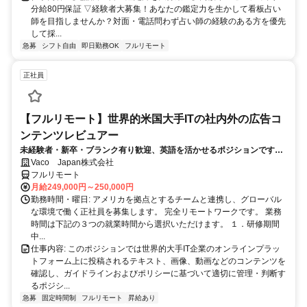
分給80円保証 ▽経験者大募集！あなたの鑑定力を生かして看板占い
師を目指しませんか？対面・電話問わず占い師の経験のある方を優先
して採...
急募
シフト自由
即日勤務OK
フルリモート
正社員
【フルリモート】世界的米国大手ITの社内外の広告コ
ンテンツレビュアー
未経験者・新卒・ブランク有り歓迎、英語を活かせるポジションです。
完全リモート
Vaco Japan株式会社
フルリモート
月給249,000円～250,000円
勤務時間・曜日: アメリカを拠点とするチームと連携し、グローバル
な環境で働く正社員を募集します。 完全リモートワークです。 業務
時間は下記の３つの就業時間から選択いただけます。 １．研修期間
中...
仕事内容: このポジションでは世界的大手IT企業のオンラインプラッ
トフォーム上に投稿されるテキスト、画像、動画などのコンテンツを
確認し、ガイドラインおよびポリシーに基づいて適切に管理・判断す
るポジシ...
急募
固定時間制
フルリモート
昇給あり