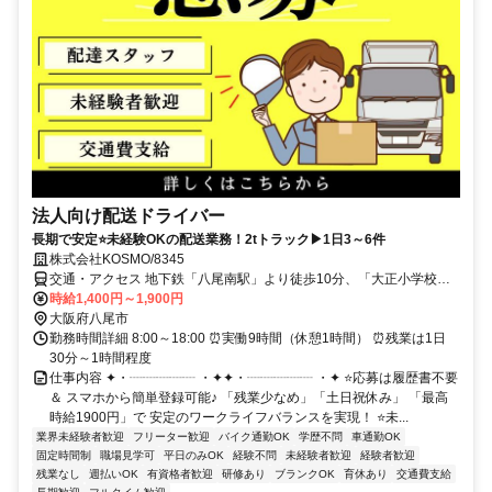
法人向け配送ドライバー
長期で安定⭐未経験OKの配送業務！2tトラック▶1日3～6件
株式会社KOSMO/8345
交通・アクセス 地下鉄「八尾南駅」より徒歩10分、「大正小学校
前」バス停より徒歩1分★自転車・バイク・車通勤OK（駐車場あり）
時給1,400円～1,900円
大阪府八尾市
勤務時間詳細 8:00～18:00 ⏰実働9時間（休憩1時間） ⏰残業は1日
30分～1時間程度
仕事内容 ✦・┈┈┈┈┈ ・✦✦・┈┈┈┈┈ ・✦ ⭐応募は履歴書不要
＆ スマホから簡単登録可能♪ 「残業少なめ」「土日祝休み」 「最高
時給1900円」で 安定のワークライフバランスを実現！ ⭐未...
業界未経験者歓迎
フリーター歓迎
バイク通勤OK
学歴不問
車通勤OK
固定時間制
職場見学可
平日のみOK
経験不問
未経験者歓迎
経験者歓迎
残業なし
週払いOK
有資格者歓迎
研修あり
ブランクOK
育休あり
交通費支給