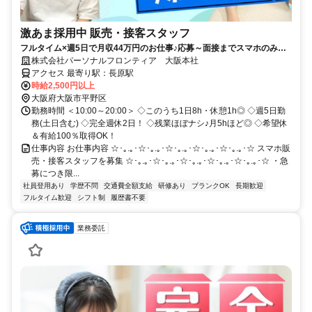
激あま採用中 販売・接客スタッフ
フルタイム×週5日で月収44万円のお仕事♪応募～面接までスマホのみで
完結！履歴書不要◎
株式会社パーソナルフロンティア 大阪本社
アクセス 最寄り駅：長原駅
時給2,500円以上
大阪府大阪市平野区
勤務時間 ＜10:00～20:00＞ ◇このうち1日8h・休憩1h◎ ◇週5日勤
務(土日含む) ◇完全週休2日！ ◇残業ほぼナシ♪月5hほど◎ ◇希望休
＆有給100％取得OK！
仕事内容 お仕事内容 ☆･｡.｡･☆･｡.｡･☆･｡.｡･☆･｡.｡･☆･｡.｡･☆ スマホ販
売・接客スタッフを募集 ☆･｡.｡･☆･｡.｡･☆･｡.｡･☆･｡.｡･☆･｡.｡･☆ ・急
募につき限...
社員登用あり
学歴不問
交通費全額支給
研修あり
ブランクOK
長期歓迎
フルタイム歓迎
シフト制
履歴書不要
業務委託