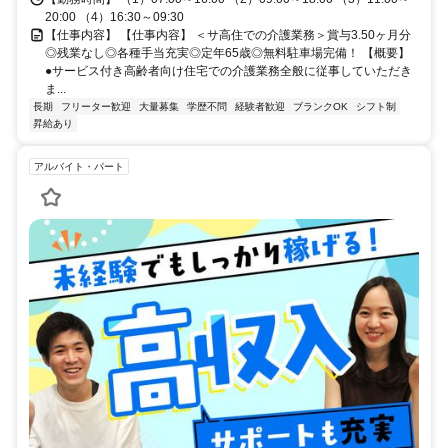
20:00 （4）16:30～09:30
【仕事内容】 【仕事内容】 ＜サ高住での介護業務＞賞与3.50ヶ月分
◎残業なし◎各種手当充実◎定年65歳◎無料駐車場完備！ 【概要】
●サービス付き高齢者向け住宅での介護業務全般に従事していただき
ま...
長期
フリーター歓迎
大量募集
学歴不問
経験者歓迎
ブランクOK
シフト制
昇給あり
アルバイト・パート