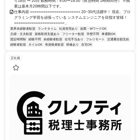
り18日 〜 20日 勤務時間：9:00〜18:00（休憩時間 1時間00分） ※残
業は基本月20時間以下です。
仕事内容 ======================= 20−30代活躍中！ 現在、プロ
グラミング学習を頑張っている システムエンジニアを目指す皆様！
=======================...
業界未経験者歓迎
ランチタイム
社員登用あり
副業・WワークOK
主婦・主夫歓迎
資格取得支援あり
フリーター歓迎
学歴不問
車通勤OK
固定時間制
経験不問
未経験者歓迎
住宅手当あり
フルリモート
交通費全額支給
経験者歓迎
ネイルOK
有資格者歓迎
研修あり
在宅OK
正社員