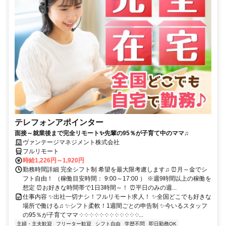
テレフォンアポインター
面接～就業後まで完全リモート✨先輩の95％が子育て中のママ♫
ヴァンテージマネジメント株式会社
フルリモート
時給1,226円～1,920円
勤務時間詳細 完全シフト制 希望を最大限考慮します♫ ⏰月～金でシ
フト自由！ （稼働目安時間： 9:00～17:00 ） ※週9時間以上の稼働を
想定 ⏰お好きな時間帯で1日3時間～！ ⏰平日のみの週...
仕事内容 ✨出社一切ナシ！フルリモート求人！ ✨全国どこでも好きな
場所で働ける♫ ✨シフト柔軟！1週間ごとの申告制 ✨今いるスタッフ
の95％が子育てママ ༶ ༶ ༶ ༶ ༶ ༶ ༶ ༶ ༶ ༶ ༶ ༶...
主婦・主夫歓迎
フリーター歓迎
シフト自由
学歴不問
即日勤務OK