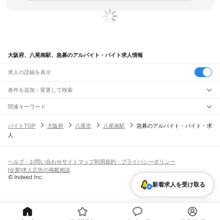
大阪府、八尾南駅、急募のアルバイト・バイト求人情報
求人の詳細を表示
条件を追加・変更して検索
市区町村を追加・変更
関連キーワード
完全在宅ワーク 全国
シール貼り 在宅
現在地周辺
ガチャガチャ
犬カフェ
大阪府
駅を追加・変更
バイトTOP
大阪府
八尾市
八尾南駅
急募のアルバイト・バイト・求
大阪府
すべて
人
大阪市
すべて
職種を追加・変更
JR京都線
都島区
福島区
此花区
西区
港区
大正区
天王寺区
浪速区
西淀川区
東淀川区
東成区
島本駅
高槻駅
摂津富田駅
JR総持寺駅
茨木駅
千里丘駅
岸辺駅
吹田駅
東淀川駅
飲食・フードサービス
生野区
旭区
城東区
阿倍野区
住吉区
東住吉区
西成区
淀川区
鶴見区
住之江区
特徴を追加・変更
新大阪駅
大阪駅
飲食・フードサービス
平野区
北区
中央区
すべて
ヘルプ・お問い合わせ
サイトマップ
利用規約・プライバシーポリシー
ホールスタッフ
キッチンスタッフ
皿洗い・洗い場
精肉・鮮魚加工
給食調理
人気
[企業]求人広告の掲載相談
JR神戸線(大阪～神戸)
堺市
すべて
雇用形態を追加・変更
パン屋（ベーカリー）
フードカウンター販売員
バー（BAR）・バーテンダー
日払いOK
高校生歓迎
学生歓迎
深夜の仕事
髪型・髪色自由
ひげOK
ネイルOK
大阪駅
塚本駅
堺区
中区
東区
西区
南区
北区
美原区
新着求人を受け取る
飲食店補助（開店・閉店準備）
飲食店（店長・マネージャー）
ピアスOK
アルバイト・パート
履歴書不要
オープニングスタッフ
留学生・外国人活躍中
都道府県を変更
営業・販売
大和路線
岸和田市
豊中市
池田市
吹田市
泉大津市
高槻市
貝塚市
守口市
枚方市
茨木市
勤務期間
正社員
河内堅上駅
高井田駅
柏原駅
志紀駅
八尾駅
久宝寺駅
加美駅
平野駅
東部市場前駅
営業・販売
すべて
八尾市
泉佐野市
富田林市
寝屋川市
河内長野市
松原市
大東市
和泉市
箕面市
短期
契約社員
単発・1日OK
長期
期間限定（春夏冬休み等）
天王寺駅
新今宮駅
今宮駅
ＪＲ難波駅
営業
テレフォンアポインター（テレアポ）
ルートセールス
コンビニ
柏原市
羽曳野市
門真市
摂津市
高石市
藤井寺市
東大阪市
泉南市
四條畷市
交野市
シフト
派遣社員
フードカウンター販売員
アパレル
家電量販店・携帯販売（携帯ショップ）
大阪狭山市
阪南市
三島郡
豊能郡
泉北郡
泉南郡
南河内郡
土日祝のみOK
業務委託
平日のみOK
週1日からOK
週2・3日からOK
週4日以上OK