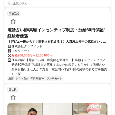
同じ企業の求人
業務委託
電話占い師/高額インセンティブ制度・分給80円保証/
経験者優遇
【デビュー後からすぐ高収入を狙える！】人気急上昇中の電話占いサイ
トで占いのお仕事
株式会社グラフィット
フルリモート
月給200,000円～1,100,000円
仕事内容: 【電話占い師・鑑定師を大募集！】高額インセンティブ／
分給80円保証 ▽経験者大募集！あなたの鑑定力を生かして看板占い
師を目指しませんか？対面・電話問わず占い師の経験のある方を優先
して採...
急募
シフト自由
即日勤務OK
フルリモート
正社員