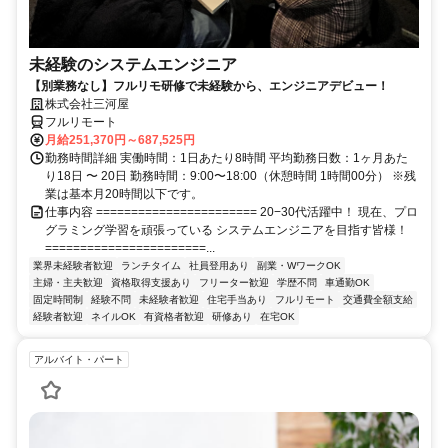
未経験のシステムエンジニア
【別業務なし】フルリモ研修で未経験から、エンジニアデビュー！
株式会社三河屋
フルリモート
月給251,370円～687,525円
勤務時間詳細 実働時間：1日あたり8時間 平均勤務日数：1ヶ月あた
り18日 〜 20日 勤務時間：9:00〜18:00（休憩時間 1時間00分） ※残
業は基本月20時間以下です。
仕事内容 ======================= 20−30代活躍中！ 現在、プロ
グラミング学習を頑張っている システムエンジニアを目指す皆様！
=======================...
業界未経験者歓迎
ランチタイム
社員登用あり
副業・WワークOK
主婦・主夫歓迎
資格取得支援あり
フリーター歓迎
学歴不問
車通勤OK
固定時間制
経験不問
未経験者歓迎
住宅手当あり
フルリモート
交通費全額支給
経験者歓迎
ネイルOK
有資格者歓迎
研修あり
在宅OK
アルバイト・パート