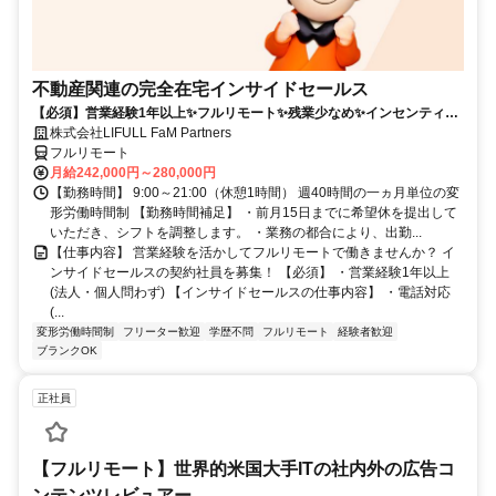
不動産関連の完全在宅インサイドセールス
【必須】営業経験1年以上✨フルリモート✨残業少なめ✨インセンティブ
有
株式会社LIFULL FaM Partners
フルリモート
月給242,000円～280,000円
【勤務時間】 9:00～21:00（休憩1時間） 週40時間の一ヵ月単位の変
形労働時間制 【勤務時間補足】 ・前月15日までに希望休を提出して
いただき、シフトを調整します。 ・業務の都合により、出勤...
【仕事内容】 営業経験を活かしてフルリモートで働きませんか？ イ
ンサイドセールスの契約社員を募集！ 【必須】 ・営業経験1年以上
(法人・個人問わず) 【インサイドセールスの仕事内容】 ・電話対応
(...
変形労働時間制
フリーター歓迎
学歴不問
フルリモート
経験者歓迎
ブランクOK
正社員
【フルリモート】世界的米国大手ITの社内外の広告コ
ンテンツレビュアー