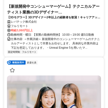
【新規開発中コンシューマーゲーム】テクニカルアー
ティスト業務の3Dデザイナー
【3Dモデラー】3Dデザイナー2年以上の経験者を歓迎！キャリアアップ
_LTCR547867_CP_CRG
を目指したい方も大歓迎♪
レバテック株式会社
フルリモート
時給3,060円以上
勤務時間・曜日: 【実際の勤務時間例】 10:00～19:00 週5日勤務
仕事内容: ＜作業詳細＞ 新規開発中のコンシューマーゲームのテクニ
カルアーティストとして作業をお任せします。 具体的な作業内容は
下記を想定しております。 ・Unreal Engine 5を用いたマ...
固定時間制
フルリモート
派遣社員