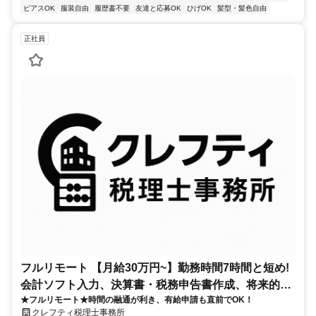
ピアスOK
服装自由
履歴書不要
友達と応募OK
ひげOK
髪型・髪色自由
正社員
フルリモート 【月給30万円~】勤務時間7時間と短め!
会計ソフト入力、決算書・税務申告書作成、将来的に
★フルリモート★時間の融通が利き、有給申請も直前でOK！
決算説明も
クレフティ税理士事務所