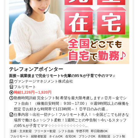
テレフォンアポインター
面接～就業後まで完全リモート✨先輩の95％が子育て中のママ♫
ヴァンテージマネジメント株式会社
フルリモート
時給1,226円～1,920円
勤務時間詳細 完全シフト制 希望を最大限考慮します♫ ⏰月～金でシ
フト自由！ （稼働目安時間： 9:00～17:00 ） ※週9時間以上の稼働を
想定 ⏰お好きな時間帯で1日3時間～！ ⏰平日のみの週...
仕事内容 ✨出社一切ナシ！フルリモート求人！ ✨全国どこでも好きな
場所で働ける♫ ✨シフト柔軟！1週間ごとの申告制 ✨今いるスタッフ
の95％が子育てママ ༶ ༶ ༶ ༶ ༶ ༶ ༶ ༶ ༶ ༶ ༶ ༶...
主婦・主夫歓迎
フリーター歓迎
シフト自由
学歴不問
即日勤務OK
フルリモート
経験者歓迎
ネイルOK
在宅OK
ブランクOK
長期歓迎
シフト制