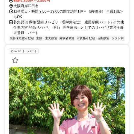
時給1,800円～2,800円
大阪府岸和田市
勤務曜日・時間 9:00～19:00の間で訪問1件～（約40分） ※週1回か
らOK
募集要項 職種 登録リハビリ（理学療法士） 雇用形態 パート / その他
仕事内容 登録リハビリ（PT） 理学療法士としてのリハビリ業務全般
※登録・パート
業界未経験者歓迎
主婦・主夫歓迎
経験者歓迎
有資格者歓迎
長期歓迎
シフト制
アルバイト・パート