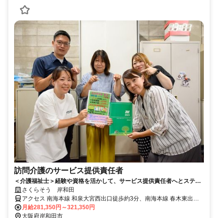
訪問介護のサービス提供責任者
＜介護福祉士＞経験や資格を活かして、サービス提供責任者へとステッ
プアップ！ご利用者様に寄り添った介護が実現できる環境です。
さくらそう 岸和田
アクセス 南海本線 和泉大宮西出口徒歩約3分、南海本線 春木東出口
徒歩約14分、南海本線 岸和田中央出口(西)徒歩約16分
月給281,350円～321,350円
大阪府岸和田市