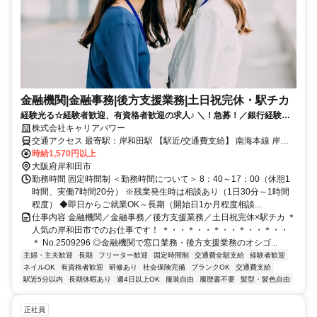
金融機関|金融事務|後方支援業務|土日祝完休・駅チカ
経験光る☆経験者歓迎、有資格者歓迎の求人♪ ＼！急募！／銀行経験活
かして地元でフルタイム勤務◎長期前提◎
株式会社キャリアパワー
交通アクセス 最寄駅：岸和田駅 【駅近/交通費支給】 南海本線 岸和
田駅 徒歩3分 南海本線 和泉大宮駅 バス8分 JR阪和線 東岸和田駅 バス
時給1,570円以上
13分
大阪府岸和田市
勤務時間 固定時間制 ＜勤務時間について＞ 8：40～17：00（休憩1
時間、実働7時間20分） ※残業発生時は相談あり（1日30分～1時間
程度） ◆即日からご就業OK～長期（開始日1か月程度相談...
仕事内容 金融機関／金融事務／後方支援業務／土日祝完休×駅チカ ＊
人気の岸和田市でのお仕事です！ ＊・・＊・・＊・・＊・・＊・・
＊ No.2509296 ◎金融機関で窓口業務・後方支援業務のオシゴ...
主婦・主夫歓迎
長期
フリーター歓迎
固定時間制
交通費全額支給
経験者歓迎
ネイルOK
有資格者歓迎
研修あり
社会保険完備
ブランクOK
交通費支給
駅近5分以内
長期休暇あり
週4日以上OK
服装自由
履歴書不要
髪型・髪色自由
正社員