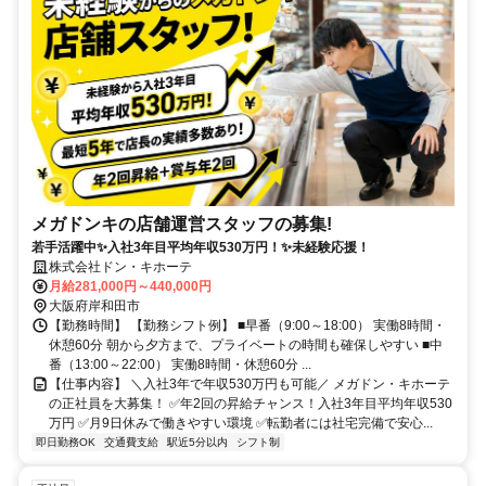
メガドンキの店舗運営スタッフの募集!
若手活躍中✨入社3年目平均年収530万円！✨未経験応援！
株式会社ドン・キホーテ
月給281,000円～440,000円
大阪府岸和田市
【勤務時間】 【勤務シフト例】 ■早番（9:00～18:00） 実働8時間・
休憩60分 朝から夕方まで、プライベートの時間も確保しやすい ■中
番（13:00～22:00） 実働8時間・休憩60分 ...
【仕事内容】 ＼入社3年で年収530万円も可能／ メガドン・キホーテ
の正社員を大募集！ ✅年2回の昇給チャンス！入社3年目平均年収530
万円 ✅月9日休みで働きやすい環境 ✅転勤者には社宅完備で安心...
即日勤務OK
交通費支給
駅近5分以内
シフト制