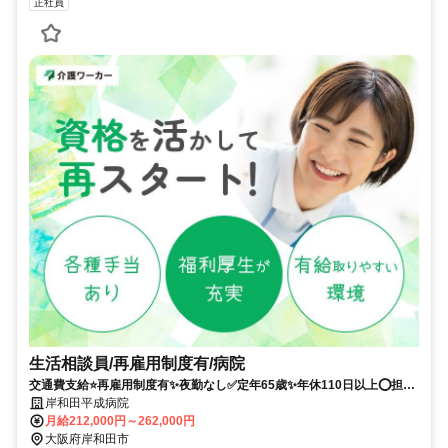
正社員
生活相談員/再雇用制度有/病院
交通費支給⭐️再雇用制度有✨夜勤なし✅️定年65歳✨年休110日以上⭕️担当
者オススメ✨経験者優遇❗️車通勤ＯＫ⭐️駅チカ
岸和田平成病院
月給212,000円～262,000円
大阪府岸和田市