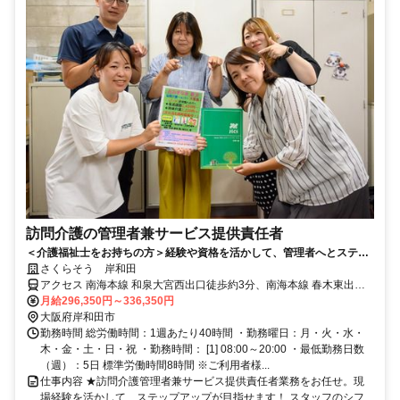
訪問介護の管理者兼サービス提供責任者
＜介護福祉士をお持ちの方＞経験や資格を活かして、管理者へとステッ
プアップ！ご利用者様に寄り添った介護が実現できる環境です。
さくらそう 岸和田
アクセス 南海本線 和泉大宮西出口徒歩約3分、南海本線 春木東出口
徒歩約14分、南海本線 岸和田中央出口(西)徒歩約16分
月給296,350円～336,350円
大阪府岸和田市
勤務時間 総労働時間：1週あたり40時間 ・勤務曜日：月・火・水・
木・金・土・日・祝 ・勤務時間： [1] 08:00～20:00 ・最低勤務日数
（週）：5日 標準労働時間8時間 ※ご利用者様...
仕事内容 ★訪問介護管理者兼サービス提供責任者業務をお任せ。現
場経験を活かして、ステップアップが目指せます！ スタッフのシフ