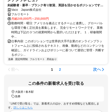
未経験者・新卒・ブランク有り歓迎、英語を活かせるポジションです。
完全リモート
Vaco Japan株式会社
フルリモート
月給249,000円～250,000円
勤務時間・曜日: アメリカを拠点とするチームと連携し、グローバル
な環境で働く正社員を募集します。 完全リモートワークです。 業務
時間は下記の３つの就業時間から選択いただけます。 １．研修期間
中...
仕事内容: このポジションでは世界的大手IT企業のオンラインプラッ
トフォーム上に投稿されるテキスト、画像、動画などのコンテンツを
確認し、ガイドラインおよびポリシーに基づいて適切に管理・判断す
るポジシ...
急募
固定時間制
フルリモート
昇給あり
前へ
次へ
1
2
この条件の新着求人を受け取る
大阪府 / 春木駅
急募
「LINEで受け取る」では、新着求人のほか、おすすめ情報なども配信しま
す。
詳しくはこちら