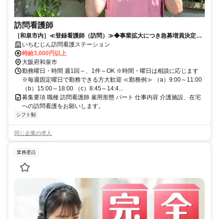
訪問看護師
［和泉市内］≪登録看護師（訪問）≫◆事業拡大につき急募増員決定！
◆時間・曜日の相談に応じます♪
いちむじん訪問看護ステーション
時給3,000円以上
大阪府和泉市
勤務曜日・時間 週1回～、1件～OK ※時間・曜日は相談に応じます
※毎週固定曜日で勤務できる方大歓迎 ≪勤務例≫ （a）9:00～11:00
（b）15:00～18:00 （c）8:45～14:4...
募集要項 職種 訪問看護師 雇用形態 パート 仕事内容 介護施設、在宅
への訪問看護をお願いします。
シフト制
同じ企業の求人
業務委託