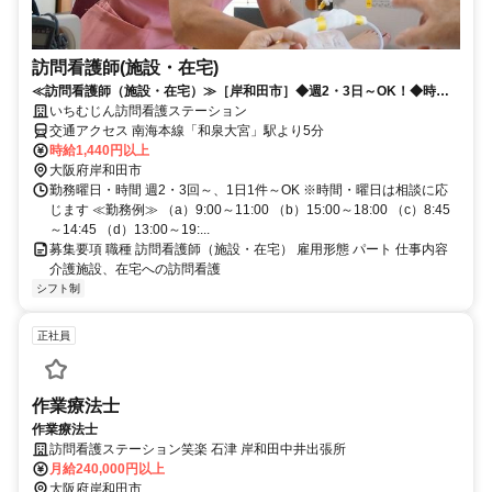
訪問看護師(施設・在宅)
≪訪問看護師（施設・在宅）≫［岸和田市］◆週2・3日～OK！◆時
間・シフトは柔軟に対応します！
いちむじん訪問看護ステーション
交通アクセス 南海本線「和泉大宮」駅より5分
時給1,440円以上
大阪府岸和田市
勤務曜日・時間 週2・3回～、1日1件～OK ※時間・曜日は相談に応
じます ≪勤務例≫ （a）9:00～11:00 （b）15:00～18:00 （c）8:45
～14:45 （d）13:00～19:...
募集要項 職種 訪問看護師（施設・在宅） 雇用形態 パート 仕事内容
介護施設、在宅への訪問看護
シフト制
正社員
作業療法士
作業療法士
訪問看護ステーション笑楽 石津 岸和田中井出張所
月給240,000円以上
大阪府岸和田市