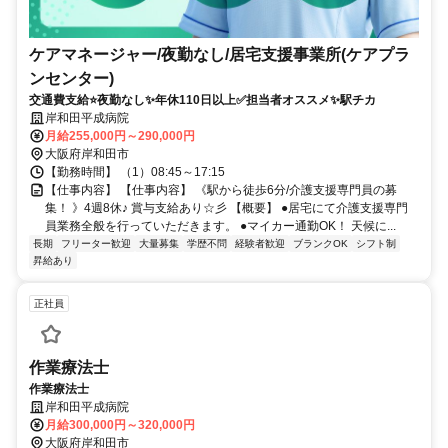
ケアマネージャー/夜勤なし/居宅支援事業所(ケアプラ
ンセンター)
交通費支給⭐️夜勤なし✨年休110日以上✅️担当者オススメ✨駅チカ
岸和田平成病院
月給255,000円～290,000円
大阪府岸和田市
【勤務時間】 （1）08:45～17:15
【仕事内容】 【仕事内容】 《駅から徒歩6分/介護支援専門員の募
集！ 》4週8休♪ 賞与支給あり☆彡 【概要】 ●居宅にて介護支援専門
員業務全般を行っていただきます。 ●マイカー通勤OK！ 天候に...
長期
フリーター歓迎
大量募集
学歴不問
経験者歓迎
ブランクOK
シフト制
昇給あり
正社員
作業療法士
作業療法士
岸和田平成病院
月給300,000円～320,000円
大阪府岸和田市