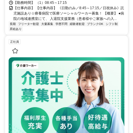
【勤務時間】 （1）08:45～17:15
【仕事内容】 【仕事内容】 《日勤のみ／8:45～17:15／日祝休み》託
児施設あり☆療養病院で医療ソーシャルワーカー募集！ 【概要】 ●病
院の地域連携室にて、 入退院支援業務（患者様やご家族への入...
長期
フリーター歓迎
大量募集
学歴不問
経験者歓迎
ブランクOK
シフト制
昇給あり
正社員