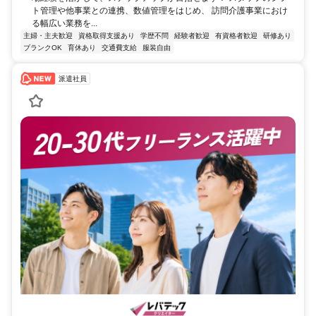
ト管理や他事業との連携、数値管理をはじめ、 訪問介護事業におけ
る幅広い業務を...
主婦・主夫歓迎
資格取得支援あり
学歴不問
経験者歓迎
有資格者歓迎
研修あり
ブランクOK
育休あり
交通費支給
服装自由
派遣社員