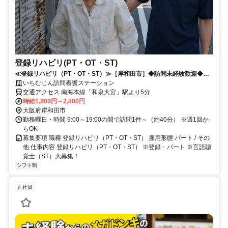
登録リハビリ(PT・OT・ST)
≪登録リハビリ（PT・OT・ST）≫［岸和田市］◆訪問未経験歓迎◆時
間・曜日・シフトが選べる仕事
いちむじん訪問看護ステーション
交通アクセス 南海本線「和泉大宮」駅より5分
時給1,800円～2,800円
大阪府岸和田市
勤務曜日・時間 9:00～19:00の間で訪問1件～（約40分） ※週1回か
らOK
募集要項 職種 登録リハビリ（PT・OT・ST） 雇用形態 パート / その
他 仕事内容 登録リハビリ（PT・OT・ST） ※登録・パート ※言語聴
覚士（ST）大募集！
シフト制
正社員