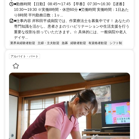
■勤務時間 【日勤】 08:45〜17:45 【早番】 07:30〜16:30 【遅番】
10:30〜19:30 ※実働8時間・休憩60分 ■労働時間 実働時間：1日あた
り8時間 平均勤務日数：1ヶ...
■仕事内容 岸和田平成病院では、作業療法士を募集中です！ あなたの
専門知識を活かし、患者さまのリハビリテーションや生活支援を行う
重要な役割を担っていただきます。☆ 具体的には、一般病院や老人
デイサ...
業界未経験者歓迎
主婦・主夫歓迎
急募
経験者歓迎
有資格者歓迎
シフト制
アルバイト・パート