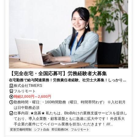
【完全在宅・全国応募可】労務経験者大募集
在宅勤務で給与関連業務！労務責任者経験、社労士大募集！しっかり稼
ぎたい方、注目！
株式会社TIMERS
フルリモート
時給2,000円～2,600円
勤務時間・曜日: ・160時間勤務（曜日、時間帯問わず） ※入社初月
は日中勤務必須
仕事内容: ★急募★ 私たちは、BtoB向けの業務支援サービスを提供し
ており、導入企業数・顧客基盤ともに急速に拡大中です！ 外資系大
手企業の案件にてペイロール業務を担当いただきます！ ////...
変形労働時間制
シフト自由
即日勤務OK
フルリモート