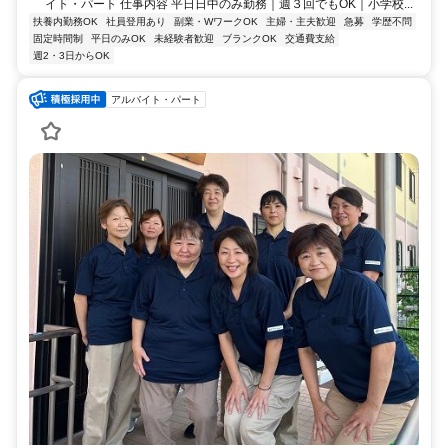
イト・パート 仕事内容 平日日中のみ勤務｜週３回でもOK｜小学校...
扶養内勤務OK
社員登用あり
副業・WワークOK
主婦・主夫歓迎
急募
学歴不問
固定時間制
平日のみOK
未経験者歓迎
ブランクOK
交通費支給
週2・3日からOK
アルバイト・パート