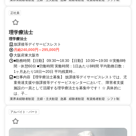
正社員
理学療法士
理学療法士
放課後等デイサービスレスト
月給240,000円～295,000円
大阪府東大阪市
■勤務時間 【日勤】 09:30〜18:30 【日勤】 10:00〜19:00 ※実働8時
間・休憩60分 ■労働時間 実働時間：1日あたり8時間 平均勤務日数：
1ヶ月あたり18日〜20日 平均残業時...
■仕事内容 【理学療法士募集】 放課後等デイサービスレストでは、児
童発達支援や放課後等デイサービスセンターにおいて、 障害者支援
施設の一員として活躍する理学療法士を募集中です！ ☆ 具体的に
は、子...
業界未経験者歓迎
主婦・主夫歓迎
急募
経験者歓迎
有資格者歓迎
シフト制
アルバイト・パート