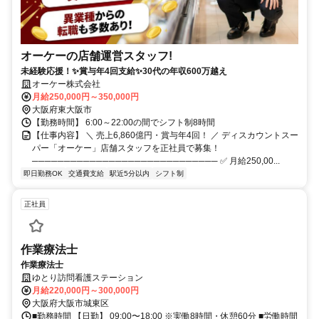
オーケーの店舗運営スタッフ!
未経験応援！✨賞与年4回支給✨30代の年収600万越え
オーケー株式会社
月給250,000円～350,000円
大阪府東大阪市
【勤務時間】 6:00～22:00の間でシフト制8時間
【仕事内容】 ＼ 売上6,860億円・賞与年4回！ ／ ディスカウントスー
パー「オーケー」店舗スタッフを正社員で募集！
───────────────────────────── ✅ 月給250,00...
即日勤務OK
交通費支給
駅近5分以内
シフト制
正社員
作業療法士
作業療法士
ゆとり訪問看護ステーション
月給220,000円～300,000円
大阪府大阪市城東区
■勤務時間 【日勤】 09:00〜18:00 ※実働8時間・休憩60分 ■労働時間