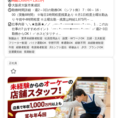
（規定による） ※バイク・車通勤可
時給1,450円～1,813円
大阪府大阪市東成区
勤務時間詳細 ・週2～3日の勤務OK 《シフト例》 7：00～ 16：
00（実働8時間） ※毎日1時間程度残業あり ※月1日程度土曜出勤あ
り 午前中4時間程度 ※土曜出勤・残業は時給1,875円～ ...
仕事内容 ＼＼★急募★／／ ╭━ ⋅＊⋅ ━━✶━━ ⋅＊⋅ ━╮ 1．このお
仕事の? おすすめポイント ╰━ ⋅＊⋅ ━━✶━━ ⋅＊⋅ ━╯ ✅ 週2~3日
勤務からOK！ ✅ ホスピタリティ...
制服あり
業界未経験者歓迎
社員登用あり
副業・WワークOK
主婦・主夫歓迎
フリーター歓迎
バイク通勤OK
学歴不問
車通勤OK
経験不問
未経験者歓迎
午前
経験者歓迎
有資格者歓迎
月1シフト提出
研修あり
夕方
ブランクOK
交通費支給
長期歓迎
正社員