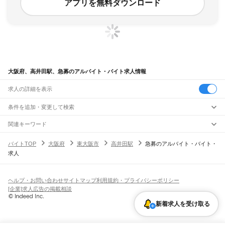
アプリを無料ダウンロード
大阪府、高井田駅、急募のアルバイト・バイト求人情報
求人の詳細を表示
条件を追加・変更して検索
市区町村を追加・変更
関連キーワード
完全在宅ワーク 全国
シール貼り 在宅
現在地周辺
ガチャガチャ
犬カフェ
大阪府
駅を追加・変更
バイトTOP
大阪府
東大阪市
高井田駅
急募のアルバイト・バイト・
大阪府
すべて
求人
大阪市
すべて
職種を追加・変更
JR京都線
都島区
福島区
此花区
西区
港区
大正区
天王寺区
浪速区
西淀川区
東淀川区
東成区
島本駅
高槻駅
摂津富田駅
JR総持寺駅
茨木駅
千里丘駅
岸辺駅
吹田駅
東淀川駅
飲食・フードサービス
生野区
旭区
城東区
阿倍野区
住吉区
東住吉区
西成区
淀川区
鶴見区
住之江区
特徴を追加・変更
新大阪駅
大阪駅
飲食・フードサービス
平野区
北区
中央区
すべて
ヘルプ・お問い合わせ
サイトマップ
利用規約・プライバシーポリシー
ホールスタッフ
キッチンスタッフ
皿洗い・洗い場
精肉・鮮魚加工
給食調理
人気
[企業]求人広告の掲載相談
JR神戸線(大阪～神戸)
堺市
すべて
雇用形態を追加・変更
パン屋（ベーカリー）
フードカウンター販売員
バー（BAR）・バーテンダー
日払いOK
高校生歓迎
学生歓迎
深夜の仕事
髪型・髪色自由
ひげOK
ネイルOK
大阪駅
塚本駅
堺区
中区
東区
西区
南区
北区
美原区
新着求人を受け取る
飲食店補助（開店・閉店準備）
飲食店（店長・マネージャー）
ピアスOK
アルバイト・パート
履歴書不要
オープニングスタッフ
留学生・外国人活躍中
都道府県を変更
営業・販売
大和路線
岸和田市
豊中市
池田市
吹田市
泉大津市
高槻市
貝塚市
守口市
枚方市
茨木市
勤務期間
正社員
河内堅上駅
高井田駅
柏原駅
志紀駅
八尾駅
久宝寺駅
加美駅
平野駅
東部市場前駅
営業・販売
すべて
八尾市
泉佐野市
富田林市
寝屋川市
河内長野市
松原市
大東市
和泉市
箕面市
短期
契約社員
単発・1日OK
長期
期間限定（春夏冬休み等）