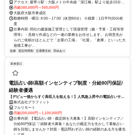
アクセス: 最寄り駅：大阪メトロ中央線「深江橋」駅より徒歩10分・
「高井田」駅より徒歩13分
月給380,000円～500,000円
大阪府大阪市東成区
勤務時間・曜日: 8:00～17:00（休憩60分） ※残業：1日平均30分程
度
仕事内容: 同社の建築施工管理として現場管理（施・予算・工程等管
理等）・見積り作成などの一連の業務をお任せします。 お得意先か
らのご依頼がほとんどで「企業の工場」「社屋」「倉庫」といった大
規模工事が...
急募
固定時間制
交通費支給
昇給あり
業務委託
電話占い師/高額インセンティブ制度・分給80円保証/
経験者優遇
【デビュー後からすぐ高収入を狙える！】人気急上昇中の電話占いサイ
トで占いのお仕事
株式会社グラフィット
フルリモート
月給200,000円～1,100,000円
仕事内容: 【電話占い師・鑑定師を大募集！】高額インセンティブ／
分給80円保証 ▽経験者大募集！あなたの鑑定力を生かして看板占い
師を目指しませんか？対面・電話問わず占い師の経験のある方を優先
して採...