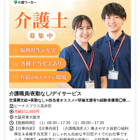
介護職員/夜勤なし/デイサービス
交通費支給⭐️夜勤なし✨担当者オススメ✅️研修支援有✨経験者優遇⭕️車通
勤ＯＫ
ビーナスプラス高井田
月給272,400円
大阪府東大阪市
【勤務時間】 （1）08:30～17:30 （2）08:00～17:30
【仕事内容】 【仕事内容】 《介護職員求人》働きやすさ抜群◎福利
厚生＆各種手当充実！ おしゃれも自由な半日型デイでのお仕事です
☆彡 【概要】 ●中軽度のご利用者様を対象に、 介助業務（歩行/トイ