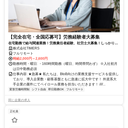
【完全在宅・全国応募可】労務経験者大募集
在宅勤務で給与関連業務！労務責任者経験、社労士大募集！しっかり稼
ぎたい方、注目！
株式会社TIMERS
フルリモート
時給2,000円～2,600円
勤務時間・曜日: ・160時間勤務（曜日、時間帯問わず） ※入社初月
は日中勤務必須
仕事内容: ★急募★ 私たちは、BtoB向けの業務支援サービスを提供し
ており、導入企業数・顧客基盤ともに急速に拡大中です！ 外資系大
手企業の案件にてペイロール業務を担当いただきます！ ////...
変形労働時間制
シフト自由
即日勤務OK
フルリモート
同じ企業の求人
正社員