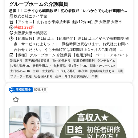
グループホームの介護職員
急募！！ニチイなら転職歓迎！初心者歓迎！いつからでもお仕事開始で
きますよ～！
株式会社ニチイ学館
【アクセス】 おおさか東線放出駅 徒歩12分 ■住 所 大阪府 大阪市鶴
時給1,292円
見区 今津南1-6-8 ■アクセス おおさか東線放出駅 徒歩12分
大阪府大阪市鶴見区
【勤務日数】 週1日以上 【勤務時間】 週1日以上／変形労働時間制 拠
点・サービスによりシフト・勤務時間は異なります。お気軽にお問い
合わせください。 うち実働時間は1時間以上 1ヶ月の労働時間：...
【職種】 グループホーム 介護職員 【雇用形態】 パート・アルバイト
制服あり
業界未経験者歓迎
育休延長あり
変形労働時間制
ランチタイム
扶養内勤務OK
社員登用あり
無料研修
週1日からOK
副業・WワークOK
土日祝のみOK
主婦・主夫歓迎
60代も応募可
準夜勤
資格取得支援あり
長期
フリーター歓迎
社会保険あり
産休・育休取得実績あり
早朝
派遣社員