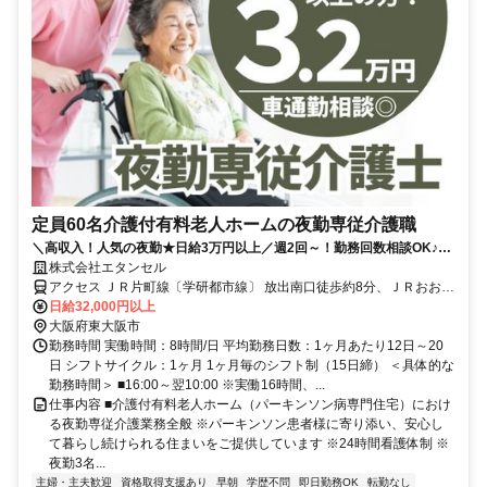
定員60名介護付有料老人ホームの夜勤専従介護職
＼高収入！人気の夜勤★日給3万円以上／週2回～！勤務回数相談OK♪夜
勤3名体制｜車通勤相談可能◎
株式会社エタンセル
アクセス ＪＲ片町線〔学研都市線〕 放出南口徒歩約8分、ＪＲおおさ
か東線 放出南口徒歩約8分、OsakaMetro中央線 高井田（Osaka2番口
日給32,000円以上
徒歩約12分 【勤務地最寄駅】JRおおさか東線「放出駅」「高井田中
大阪府東大阪市
央駅」徒歩9～12分 / 大阪メトロ中央線「高井田駅」徒歩12分
勤務時間 実働時間：8時間/日 平均勤務日数：1ヶ月あたり12日～20
日 シフトサイクル：1ヶ月 1ヶ月毎のシフト制（15日締） ＜具体的な
勤務時間＞ ■16:00～翌10:00 ※実働16時間、...
仕事内容 ■介護付有料老人ホーム（パーキンソン病専門住宅）におけ
る夜勤専従介護業務全般 ※パーキンソン患者様に寄り添い、安心し
て暮らし続けられる住まいをご提供しています ※24時間看護体制 ※
夜勤3名...
主婦・主夫歓迎
資格取得支援あり
早朝
学歴不問
即日勤務OK
転勤なし