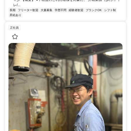
レ/...
長期
フリーター歓迎
大量募集
学歴不問
経験者歓迎
ブランクOK
シフト制
昇給あり
正社員