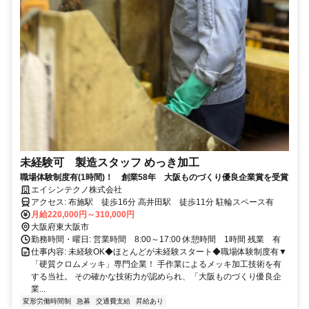
未経験可 製造スタッフ めっき加工
職場体験制度有(1時間)！ 創業58年 大阪ものづくり優良企業賞を受賞
エイシンテクノ株式会社
アクセス: 布施駅 徒歩16分 高井田駅 徒歩11分 駐輪スペース有
月給220,000円～310,000円
大阪府東大阪市
勤務時間・曜日: 営業時間 8:00～17:00 休憩時間 1時間 残業 有
仕事内容: 未経験OK◆ほとんどが未経験スタート◆職場体験制度有▼
「硬質クロムメッキ」専門企業！ 手作業によるメッキ加工技術を有
する当社。 その確かな技術力が認められ、「大阪ものづくり優良企
業...
変形労働時間制
急募
交通費支給
昇給あり