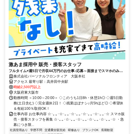
激あま採用中 販売・接客スタッフ
フルタイム×週5日で月収44万円のお仕事♪応募～面接までスマホのみで
完結！履歴書不要◎
株式会社パーソナルフロンティア 大阪本社
アクセス 最寄り駅：高井田中央駅
時給2,500円以上
大阪府東大阪市
勤務時間 ＜10:00～20:00＞ ◇このうち1日8h・休憩1h◎ ◇週5日勤
務(土日含む) ◇完全週休2日！ ◇残業ほぼナシ♪月5hほど◎ ◇希望休
＆有給100％取得OK！
仕事内容 お仕事内容 ☆･｡.｡･☆･｡.｡･☆･｡.｡･☆･｡.｡･☆･｡.｡･☆ スマホ販
売・接客スタッフを募集 ☆･｡.｡･☆･｡.｡･☆･｡.｡･☆･｡.｡･☆･｡.｡･☆ ・急
募につき限...
社員登用あり
学歴不問
交通費全額支給
研修あり
ブランクOK
長期歓迎