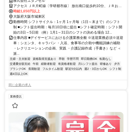
休相談◎｜無理なく仕事も家庭も両立
株式会社エタンセル
アクセス ＪＲ片町線〔学研都市線〕 放出南口徒歩約10分、ＪＲおお
さか東線 放出南口徒歩約10分、OsakaMetro中央線 深江橋エレベータ
時給1,650円以上
出入口徒歩約10分 【勤務地最寄駅】大阪メトロ中央線「深江橋」駅
大阪府大阪市城東区
より徒歩3分
勤務時間 シフトサイクル：1ヶ月 1ヶ月毎（1日～末まで）のシフト
制 ■シフト提出時期：毎月10日頃に提出 ■シフト確定時期：シフト開
始の3日～5日前 （例）1月1～31日のシフトの決める場合 12...
仕事内容 ■デイサービスにおける介護業務全般 ※送迎業務必須※送迎
車：シエンタ、キャラバン ・入浴、食事等の介助や機能訓練の補助
・レクリエーションの企画、実践 ・介護記録作成（手書き）など ＜
派...
主婦・主夫歓迎
資格取得支援あり
早朝
学歴不問
即日勤務OK
転勤なし
交通費全額支給
午前
経験者歓迎
有資格者歓迎
月1シフト提出
研修あり
夕方
ブランクOK
長期歓迎
フルタイム歓迎
駅近5分以内
週2・3日からOK
シフト制
週4日以上OK
同じ企業の求人
業務委託