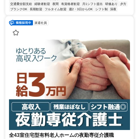
交通費全額支給
経験者歓迎
夜間
有資格者歓迎
月1シフト提出
研修あり
夕方
ブランクOK
長期歓迎
フルタイム歓迎
週2・3日からOK
シフト制
深夜
派遣社員
全43室住宅型有料老人ホームの夜勤専従介護職