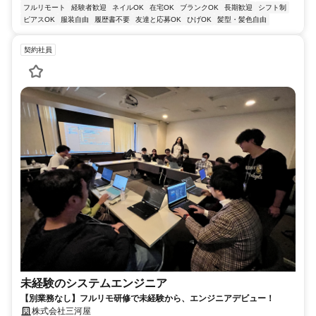
フルリモート
経験者歓迎
ネイルOK
在宅OK
ブランクOK
長期歓迎
シフト制
ピアスOK
服装自由
履歴書不要
友達と応募OK
ひげOK
髪型・髪色自由
契約社員
未経験のシステムエンジニア
【別業務なし】フルリモ研修で未経験から、エンジニアデビュー！
株式会社三河屋