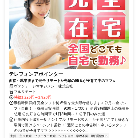
テレフォンアポインター
面接～就業後まで完全リモート✨先輩の95％が子育て中のママ♫
ヴァンテージマネジメント株式会社
フルリモート
時給1,226円～1,920円
勤務時間詳細 完全シフト制 希望を最大限考慮します♫ ⏰月～金でシ
フト自由！ （稼働目安時間： 9:00～17:00 ） ※週9時間以上の稼働を
想定 ⏰お好きな時間帯で1日3時間～！ ⏰平日のみの週...
仕事内容 ✨出社一切ナシ！フルリモート求人！ ✨全国どこでも好きな
場所で働ける♫ ✨シフト柔軟！1週間ごとの申告制 ✨今いるスタッフ
の95％が子育てママ ༶ ༶ ༶ ༶ ༶ ༶ ༶ ༶ ༶ ༶ ༶ ༶...
主婦・主夫歓迎
フリーター歓迎
シフト自由
学歴不問
即日勤務OK