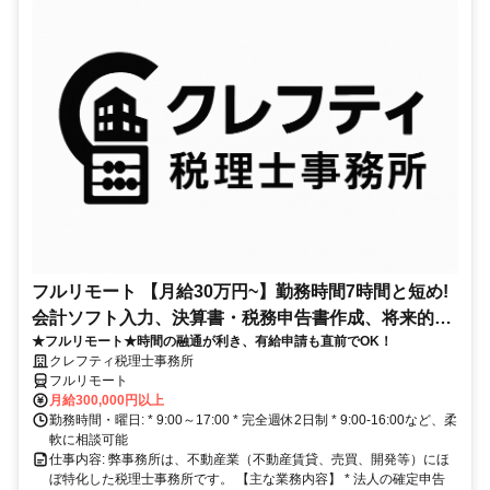
フルリモート 【月給30万円~】勤務時間7時間と短め!
会計ソフト入力、決算書・税務申告書作成、将来的に
★フルリモート★時間の融通が利き、有給申請も直前でOK！
決算説明も
クレフティ税理士事務所
フルリモート
月給300,000円以上
勤務時間・曜日: * 9:00～17:00 * 完全週休2日制 * 9:00-16:00など、柔
軟に相談可能
仕事内容: 弊事務所は、不動産業（不動産賃貸、売買、開発等）にほ
ぼ特化した税理士事務所です。 【主な業務内容】 * 法人の確定申告