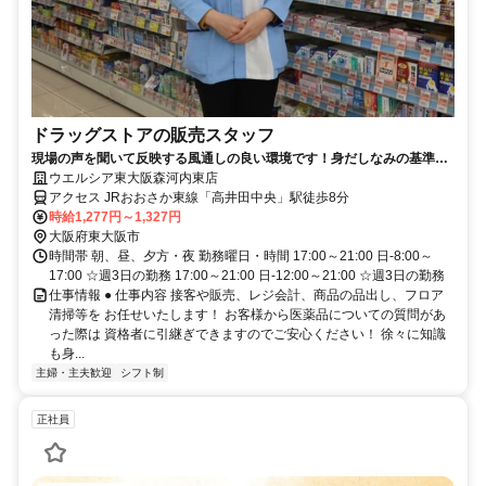
ドラッグストアの販売スタッフ
現場の声を聞いて反映する風通しの良い環境です！身だしなみの基準を
大幅に緩和しました！
ウエルシア東大阪森河内東店
アクセス JRおおさか東線「高井田中央」駅徒歩8分
時給1,277円～1,327円
大阪府東大阪市
時間帯 朝、昼、夕方・夜 勤務曜日・時間 17:00～21:00 日-8:00～
17:00 ☆週3日の勤務 17:00～21:00 日-12:00～21:00 ☆週3日の勤務
仕事情報 ● 仕事内容 接客や販売、レジ会計、商品の品出し、フロア
清掃等を お任せいたします！ お客様から医薬品についての質問があ
った際は 資格者に引継ぎできますのでご安心ください！ 徐々に知識
も身...
主婦・主夫歓迎
シフト制
正社員