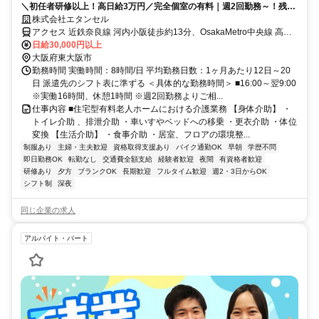
＼初任者研修以上！高日給3万円／完全個室の有料｜週2回勤務～！残業
ほぼなし｜交通費全額支給｜バイク・自転車通勤OK
株式会社エタンセル
アクセス 近鉄奈良線 河内小阪徒歩約13分、OsakaMetro中央線 高井
田（Osaka3番口徒歩約15分、ＪＲおおさか東線 高井田中央徒歩約17
日給30,000円以上
分 【勤務地最寄駅】近鉄奈良線「河内小阪」駅より徒歩12分
大阪府東大阪市
勤務時間 実働時間：8時間/日 平均勤務日数：1ヶ月あたり12日～20
日 派遣先のシフト表に準ずる ＜具体的な勤務時間＞ ■16:00～翌9:00
※実働16時間、休憩1時間 ※週2回勤務よりご相...
仕事内容 ■住宅型有料老人ホームにおける介護業務 【身体介助】 ・
トイレ介助 、排泄介助 ・車いすやベッドへの移乗 ・更衣介助 ・体位
変換 【生活介助】 ・食事介助 ・居室、フロアの環境整...
制服あり
主婦・主夫歓迎
資格取得支援あり
バイク通勤OK
早朝
学歴不問
即日勤務OK
転勤なし
交通費全額支給
経験者歓迎
夜間
有資格者歓迎
研修あり
夕方
ブランクOK
長期歓迎
フルタイム歓迎
週2・3日からOK
シフト制
深夜
同じ企業の求人
アルバイト・パート