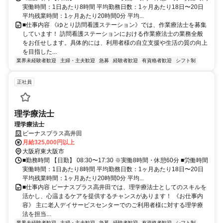
実働時間：1日あたり8時間 平均勤務日数：1ヶ月あたり18日〜20日
平均残業時間：1ヶ月あたり20時間0分 平均...
■仕事内容 《ゆとり訪問看護ステーション》では、作業療法士を募集
しています！ 訪問看護ステーションにおける作業療法士の業務全般
をお任せします。具体的には、利用者様の自立支援や生活の質の向上
を目指した...
業界未経験者歓迎
主婦・主夫歓迎
急募
経験者歓迎
有資格者歓迎
シフト制
正社員
理学療法士
理学療法士
ビーナスプラス高井田
月給325,000円以上
大阪府東大阪市
■勤務時間 【日勤】 08:30〜17:30 ※実働8時間・休憩60分 ■労働時間
実働時間：1日あたり8時間 平均勤務日数：1ヶ月あたり18日〜20日
平均残業時間：1ヶ月あたり20時間0分 平均...
■仕事内容 ビーナスプラス高井田では、理学療法士としてのスキルを
活かし、心温まるケアを提供するチャンスがあります！ 《お仕事内
容》 主に老人デイサービスセンターでのご利用者様に対する理学療
法を担当...
業界未経験者歓迎
主婦・主夫歓迎
急募
経験者歓迎
有資格者歓迎
シフト制