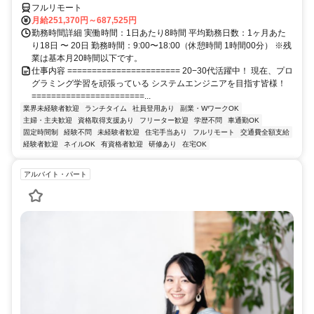
フルリモート
月給251,370円～687,525円
勤務時間詳細 実働時間：1日あたり8時間 平均勤務日数：1ヶ月あた
り18日 〜 20日 勤務時間：9:00〜18:00（休憩時間 1時間00分） ※残
業は基本月20時間以下です。
仕事内容 ======================= 20−30代活躍中！ 現在、プロ
グラミング学習を頑張っている システムエンジニアを目指す皆様！
=======================...
業界未経験者歓迎
ランチタイム
社員登用あり
副業・WワークOK
主婦・主夫歓迎
資格取得支援あり
フリーター歓迎
学歴不問
車通勤OK
固定時間制
経験不問
未経験者歓迎
住宅手当あり
フルリモート
交通費全額支給
経験者歓迎
ネイルOK
有資格者歓迎
研修あり
在宅OK
アルバイト・パート