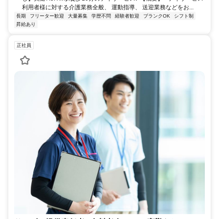
利用者様に対する介護業務全般、 運動指導、 送迎業務などをお...
長期
フリーター歓迎
大量募集
学歴不問
経験者歓迎
ブランクOK
シフト制
昇給あり
正社員