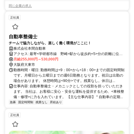
同じ企業の求人
正社員
自動車整備士
チームで協力しながら、楽しく働く環境がここに！
株式会社本間自動車
アクセス: 最寄<学研都市線 野崎>駅から徒歩約<5>分の距離に位置
しています。また、<自転車・バイク>通勤可。勤務地へのアクセスが
月給255,000円～530,000円
良好で、通勤に便利な環境です。
大阪府大東市
勤務時間・曜日: 勤務時間は<9：00>から<18：00>までの固定時間制
です。月曜日から土曜日までの週6日勤務となります。祝日は出勤の
場合があります。 休憩時間は<90分>です。残業なし。休日は...
仕事内容: 自動車整備士・メカニックとしての役割を担っていただき
ます。 当社は、お客様に安心・安全な運転を提供するため、<車検整
備・修理>に力を入れています。 【主な仕事内容】 * 自動車の定期...
急募
固定時間制
残業なし
昇給あり
正社員