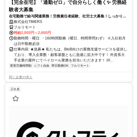
【完全在宅】「通勤ゼロ」で自分らしく働く✨ 労務経
験者大募集
在宅勤務で給与関連業務！労務責任者経験、社労士大募集！しっかり稼
ぎたい方、注目！
株式会社TIMERS
フルリモート
時給2,000円～2,600円
勤務時間・曜日: ・160時間勤務（曜日、時間帯問わず） ※入社初月
は日中勤務必須
仕事内容: ★急募★ 私たちは、BtoB向けの業務支援サービスを提供し
ており、導入企業数・顧客基盤ともに急速に拡大中です！ 外資系大
手企業の案件にてペイロール業務を担当いただきます！ ////...
変形労働時間制
シフト自由
即日勤務OK
フルリモート
同じ企業の求人
正社員