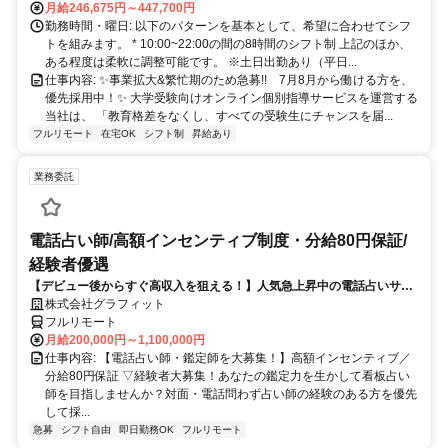
月給246,675円～447,700円
勤務時間・曜日: 以下のパターンを基本として、希望に合わせてシフ
トを組みます。 * 10:00~22:00の間の8時間のシフト制 上記のほか、
ある程度は柔軟に調整可能です。 ※土日出勤あり（平日...
仕事内容: ✨️事業拡大&繁忙期のため急募!! 7月8月から働ける方を、
優先採用中！✨️ 大学受験向けオンライン個別指導サービスを運営する
当社は、 「教育格差をなくし、すべての受験生にチャンスを届...
フルリモート
在宅OK
シフト制
昇給あり
業務委託
電話占い師/高額インセンティブ制度・分給80円保証/
経験者優遇
【デビュー後からすぐ高収入を狙える！】人気急上昇中の電話占いサイ
トで占いのお仕事
株式会社グラフィット
フルリモート
月給200,000円～1,100,000円
仕事内容: 【電話占い師・鑑定師を大募集！】高額インセンティブ／
分給80円保証 ▽経験者大募集！あなたの鑑定力を生かして看板占い
師を目指しませんか？対面・電話問わず占い師の経験のある方を優先
して採...
急募
シフト自由
即日勤務OK
フルリモート