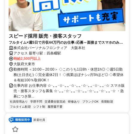
スピード採用 販売・接客スタッフ
フルタイム×週5日で月収44万円のお仕事♪応募～面接までスマホのみで
完結！履歴書不要◎
株式会社パーソナルフロンティア 大阪本社
アクセス 最寄り駅：四条畷駅
時給2,500円以上
大阪府大東市
勤務時間 ＜10:00～20:00＞ ◇このうち1日8h・休憩1h◎ ◇週5日勤
務(土日含む) ◇完全週休2日！ ◇残業ほぼナシ♪月5hほど◎ ◇希望休
＆有給100％取得OK！
仕事内容 お仕事内容 ☆･｡.｡･☆･｡.｡･☆･｡.｡･☆･｡.｡･☆･｡.｡･☆ スマホ販
売・接客スタッフを募集 ☆･｡.｡･☆･｡.｡･☆･｡.｡･☆･｡.｡･☆･｡.｡･☆ ・急
募につき限...
社員登用あり
学歴不問
交通費全額支給
研修あり
ブランクOK
長期歓迎
フルタイム歓迎
シフト制
履歴書不要
派遣社員