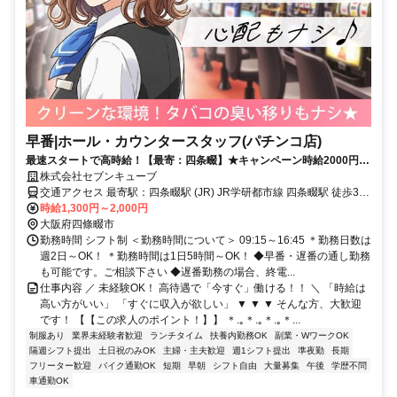
早番|ホール・カウンタースタッフ(パチンコ店)
最速スタートで高時給！【最寄：四条畷】★キャンペーン時給2000円★
週2日～＆短時間も可能！しっかり稼げる◎月収30万円以上可能！
株式会社セブンキューブ
交通アクセス 最寄駅：四条畷駅 (JR) JR学研都市線 四条畷駅 徒歩3分
(栄通り商店街内)
時給1,300円～2,000円
大阪府四條畷市
勤務時間 シフト制 ＜勤務時間について＞ 09:15～16:45 ＊勤務日数は
週2日～OK！ ＊勤務時間は1日5時間～OK！ ◆早番・遅番の通し勤務
も可能です。ご相談下さい ◆遅番勤務の場合、終電...
仕事内容 ／ 未経験OK！ 高待遇で「今すぐ」働ける！！ ＼ 「時給は
高い方がいい」 「すぐに収入が欲しい」 ▼ ▼ ▼ そんな方、大歓迎
です！ 【【この求人のポイント！】】 ＊.｡＊.｡＊.｡＊...
制服あり
業界未経験者歓迎
ランチタイム
扶養内勤務OK
副業・WワークOK
隔週シフト提出
土日祝のみOK
主婦・主夫歓迎
週1シフト提出
準夜勤
長期
フリーター歓迎
バイク通勤OK
短期
早朝
シフト自由
大量募集
午後
学歴不問
車通勤OK