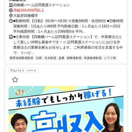
四條畷バーム訪問看護ステーション
月給300,000円以上
大阪府四條畷市
■勤務時間 【日勤】 09:00〜18:00 ※実働8時間・休憩60分 ■労働時間
実働時間：1日あたり8時間 平均勤務日数：1ヶ月あたり18日〜20日
平均残業時間：1ヶ月あたり20時間0分 平均...
■仕事内容 【四條畷バーム訪問看護ステーション】で、作業療法士と
して新しい仲間を募集中です！☆ 訪問看護ステーションにおける作
業療法士の業務全般をお任せします。ご利用者様の生活を支援する中
で、リハビ...
業界未経験者歓迎
主婦・主夫歓迎
急募
経験者歓迎
有資格者歓迎
シフト制
アルバイト・パート