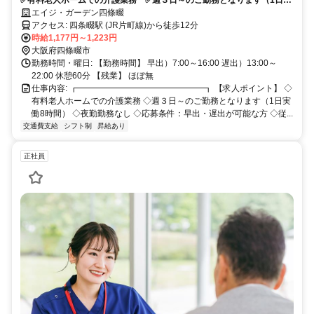
働8時間） ✅夜勤勤務なし ✅応募条件：早出・遅出が可能な方 ✅従
エイジ・ガーデン四條畷
業員が20代～40代で構成 ✅時給：1,153円～1,223円 ✅応募条件：介
アクセス: 四条畷駅 (JR片町線)から徒歩12分
護系資格をお持ちの方
時給1,177円～1,223円
大阪府四條畷市
勤務時間・曜日: 【勤務時間】 早出）7:00～16:00 遅出）13:00～
22:00 休憩60分 【残業】 ほぼ無
仕事内容: ┏━━━━━━━━━━━━━━━┓ 【求人ポイント】 ◇
有料老人ホームでの介護業務 ◇週３日～のご勤務となります（1日実
働8時間） ◇夜勤勤務なし ◇応募条件：早出・遅出が可能な方 ◇従...
交通費支給
シフト制
昇給あり
正社員