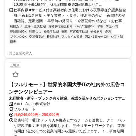
10:00 ※実働16時間、休憩2時間 ※週2回勤務よりご...
仕事内容 ■サービス付き高齢者向け住宅における夜勤専従介護業務全
般 ※夜勤1名体制 ＜主な業務＞ ・食事、排泄等の介助 ・夜間時の安
否確認、定期巡回 ・早朝時の見回り ・介護記録作成など ＜お仕事...
制服あり
主婦・主夫歓迎
資格取得支援あり
バイク通勤OK
早朝
学歴不問
即日勤務OK
転勤なし
経験者歓迎
夜間
有資格者歓迎
研修あり
夕方
ブランクOK
交通費支給
長期歓迎
フルタイム歓迎
週2・3日からOK
シフト制
深夜
同じ企業の求人
正社員
【フルリモート】世界的米国大手ITの社内外の広告コ
ンテンツレビュアー
未経験者・新卒・ブランク有り歓迎、英語を活かせるポジションです。
完全リモート
Vaco Japan株式会社
フルリモート
月給249,000円～250,000円
勤務時間・曜日: アメリカを拠点とするチームと連携し、グローバル
な環境で働く正社員を募集します。 完全リモートワークです。 業務
時間は下記の３つの就業時間から選択いただけます。 １．研修期間