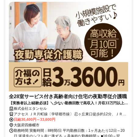
全28室サービス付き高齢者向け住宅の夜勤専従介護職
【実務者以上/経験必須】＼少ない勤務回数で高収入！月収33万円以上可
能／週2回～！月10回勤務可能｜少人数制で比較的介護度の低い施設｜
株式会社エタンセル
駅チカ徒歩7分♪
アクセス ＪＲ片町線〔学研都市線〕 忍ヶ丘東口徒歩約12分、ＪＲ片
町線〔学研都市線〕 四条畷東口徒歩約14分、ＪＲ片町線〔学研都市
日給30,400円～33,600円
線〕 寝屋川公園東口徒歩約30分 【勤務地最寄駅】JR片町線「忍ヶ
大阪府四條畷市
丘」駅より徒歩7分
勤務時間 実働時間：8時間/日 平均勤務日数：1ヶ月あたり12日～20
日 派遣先のシフト表に準ずる ＜具体的な勤務時間＞ ■16:00～翌