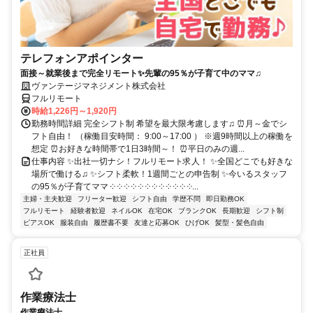
テレフォンアポインター
面接～就業後まで完全リモート✨先輩の95％が子育て中のママ♫
ヴァンテージマネジメント株式会社
フルリモート
時給1,226円～1,920円
勤務時間詳細 完全シフト制 希望を最大限考慮します♫ ⏰月～金でシ
フト自由！ （稼働目安時間： 9:00～17:00 ） ※週9時間以上の稼働を
想定 ⏰お好きな時間帯で1日3時間～！ ⏰平日のみの週...
仕事内容 ✨出社一切ナシ！フルリモート求人！ ✨全国どこでも好きな
場所で働ける♫ ✨シフト柔軟！1週間ごとの申告制 ✨今いるスタッフ
の95％が子育てママ ༶ ༶ ༶ ༶ ༶ ༶ ༶ ༶ ༶ ༶ ༶ ༶...
主婦・主夫歓迎
フリーター歓迎
シフト自由
学歴不問
即日勤務OK
フルリモート
経験者歓迎
ネイルOK
在宅OK
ブランクOK
長期歓迎
シフト制
ピアスOK
服装自由
履歴書不要
友達と応募OK
ひげOK
髪型・髪色自由
正社員
作業療法士
作業療法士