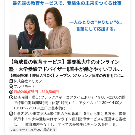
【急成長の教育サービス】需要拡大中のオンライン
塾・大学受験アドバイザー!|若手が働きやすいフルリ
【未経験OK！即日入社OK】オープンポジション／日本の教育を共に変
モート勤務
える仲間を募集します！
株式会社アリカノ
フルリモート
月給246,675円～610,500円
勤務時間・曜日: フレックス制（コアタイムあり） * 9:00〜22:00の間
で標準労働時間8時間（休憩1時間） * コアタイム：11:30〜14:00／
18:00〜22:00 ※土日は基本的に...
仕事内容: ✨️事業拡大&繁忙期のため急募!! 8月から働ける方を、優先
採用中！✨️ 大学受験向けオンライン個別指導サービスを運営する当社
は、 「教育格差をなくし、すべての受験生にチャンスを届ける...
フルリモート
在宅OK
昇給あり