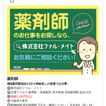
薬剤師
鴻池新田駅徒歩13分☆時給良しの派遣でお仕事♪
株式会社ファル・メイト
交通アクセス 最寄駅：鴻池新田 JR片町線 鴻池新田駅 徒歩13分
時給3,100円以上
大阪府大東市
勤務時間 固定時間制 下記をご確認ください！ 月水木9：00～19：