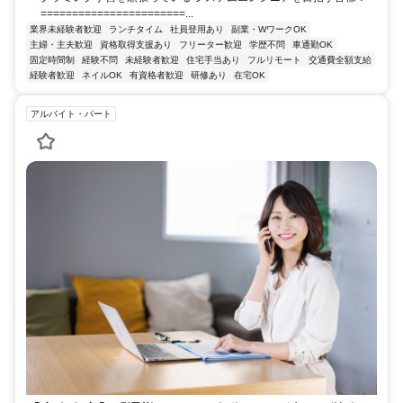
=======================...
業界未経験者歓迎
ランチタイム
社員登用あり
副業・WワークOK
主婦・主夫歓迎
資格取得支援あり
フリーター歓迎
学歴不問
車通勤OK
固定時間制
経験不問
未経験者歓迎
住宅手当あり
フルリモート
交通費全額支給
経験者歓迎
ネイルOK
有資格者歓迎
研修あり
在宅OK
アルバイト・パート