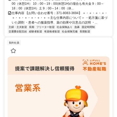
00（休憩1H） 10：00～19：00(休憩1H)の場合も有火金 9：00～
18：00（休憩1H）土 9：00～14：00（休...
仕事内容 【お問い合わせ番号：371-8083-3694】 ＋・＋・＋・＋・
＋・＋・＋・＋・＋・＋ ＜主な仕事内容について＞ ・処方箋に基づ
いた調剤 ・患者への服薬指導、薬の効果や注意点の説明 ・...
主婦・主夫歓迎
長期
フリーター歓迎
社会保険あり
急募
固定時間制
交通費全額支給
経験者歓迎
有資格者歓迎
社会保険完備
長期歓迎
契約社員