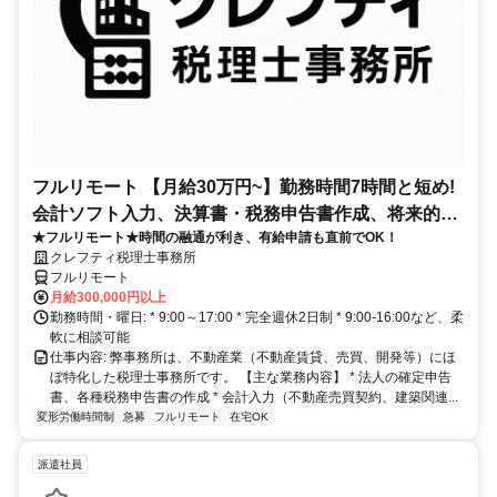
フルリモート 【月給30万円~】勤務時間7時間と短め!
会計ソフト入力、決算書・税務申告書作成、将来的に
★フルリモート★時間の融通が利き、有給申請も直前でOK！
決算説明も
クレフティ税理士事務所
フルリモート
月給300,000円以上
勤務時間・曜日: * 9:00～17:00 * 完全週休2日制 * 9:00-16:00など、柔
軟に相談可能
仕事内容: 弊事務所は、不動産業（不動産賃貸、売買、開発等）にほ
ぼ特化した税理士事務所です。 【主な業務内容】 * 法人の確定申告
書、各種税務申告書の作成 * 会計入力（不動産売買契約、建築関連...
変形労働時間制
急募
フルリモート
在宅OK
派遣社員