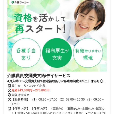
介護職員/交通費支給/デイサービス
4月入職OK⭐️交通費支給✨住宅補助あり✅️再雇用制度有✨土日休み可⭕️夜
勤なし✨担当者オススメ❗️残業なし⭐️経験者優遇✊️週休2日✅️駅チカ❗️高額求
慶生会 リハbyデイ北条
人
月給243,000円～275,000円
大阪府大東市
【勤務時間】 （1）08:30～17:00 （2）08:00～16:30 （3）09:00～
17:30
【仕事内容】 【仕事内容】 〈高給与〉【日勤のみ×土日休み×残業な
し】実働7.5H☆駅徒歩10分のデイサービス♪ 【概要】 ●デイサービス