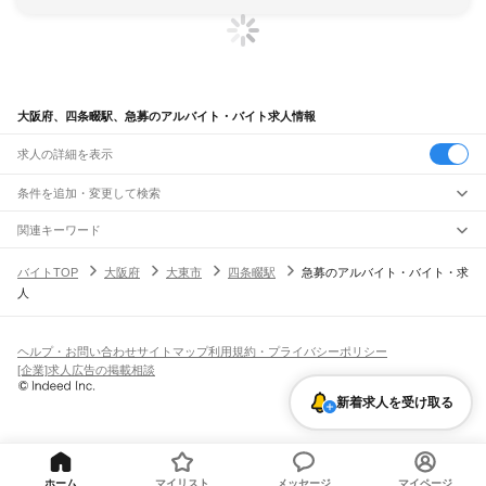
大阪府、四条畷駅、急募のアルバイト・バイト求人情報
求人の詳細を表示
条件を追加・変更して検索
市区町村を追加・変更
関連キーワード
完全在宅ワーク 全国
シール貼り 在宅
現在地周辺
ガチャガチャ
犬カフェ
大阪府
駅を追加・変更
バイトTOP
大阪府
大東市
四条畷駅
急募のアルバイト・バイト・求
大阪府
すべて
人
大阪市
すべて
職種を追加・変更
JR京都線
都島区
福島区
此花区
西区
港区
大正区
天王寺区
浪速区
西淀川区
東淀川区
東成区
島本駅
高槻駅
摂津富田駅
JR総持寺駅
茨木駅
千里丘駅
岸辺駅
吹田駅
東淀川駅
飲食・フードサービス
生野区
旭区
城東区
阿倍野区
住吉区
東住吉区
西成区
淀川区
鶴見区
住之江区
特徴を追加・変更
新大阪駅
大阪駅
飲食・フードサービス
平野区
北区
中央区
すべて
ヘルプ・お問い合わせ
サイトマップ
利用規約・プライバシーポリシー
ホールスタッフ
キッチンスタッフ
皿洗い・洗い場
精肉・鮮魚加工
給食調理
人気
[企業]求人広告の掲載相談
JR神戸線(大阪～神戸)
堺市
すべて
雇用形態を追加・変更
パン屋（ベーカリー）
フードカウンター販売員
バー（BAR）・バーテンダー
日払いOK
高校生歓迎
学生歓迎
深夜の仕事
髪型・髪色自由
ひげOK
ネイルOK
大阪駅
塚本駅
堺区
中区
東区
西区
南区
北区
美原区
新着求人を受け取る
飲食店補助（開店・閉店準備）
飲食店（店長・マネージャー）
ピアスOK
アルバイト・パート
履歴書不要
オープニングスタッフ
留学生・外国人活躍中
都道府県を変更
営業・販売
大和路線
岸和田市
豊中市
池田市
吹田市
泉大津市
高槻市
貝塚市
守口市
枚方市
茨木市
勤務期間
正社員
河内堅上駅
高井田駅
柏原駅
志紀駅
八尾駅
久宝寺駅
加美駅
平野駅
東部市場前駅
営業・販売
すべて
八尾市
泉佐野市
富田林市
寝屋川市
河内長野市
松原市
大東市
和泉市
箕面市
短期
契約社員
単発・1日OK
長期
期間限定（春夏冬休み等）
天王寺駅
新今宮駅
今宮駅
ＪＲ難波駅
営業
テレフォンアポインター（テレアポ）
ルートセールス
コンビニ
柏原市
羽曳野市
門真市
摂津市
高石市
藤井寺市
東大阪市
泉南市
四條畷市
交野市
シフト
派遣社員
フードカウンター販売員
アパレル
家電量販店・携帯販売（携帯ショップ）
大阪狭山市
阪南市
三島郡
豊能郡
泉北郡
泉南郡
南河内郡
土日祝のみOK
業務委託
平日のみOK
週1日からOK
週2・3日からOK
週4日以上OK
ホーム
マイリスト
メッセージ
マイページ
学研都市線