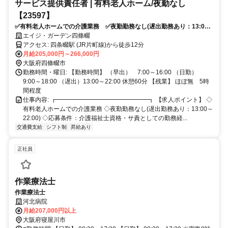
サービス提供責任者 | 有料老人ホーム/夜勤なし
【23597】
✅有料老人ホームでの介護業務 ✅夜勤勤務なし(遅出勤務あり：13:00
～22:00) ✅応募条件：介護福祉士資格・サ責としての勤務経験 ✅月
エイジ・ガーデン四條畷
給：20.5万円～26.6万円 ✅スタッフが20代～40代で構成。明るく和気
アクセス: 四条畷駅 (JR片町線)から徒歩12分
あいあいとした職場！
月給205,000円～266,000円
大阪府四條畷市
勤務時間・曜日: 【勤務時間】 （早出） 7:00～16:00 （日勤）
9:00～18:00 （遅出）13:00～22:00 休憩60分 【残業】 ほぼ無 5時
間程度
仕事内容: ┏━━━━━━━━━━━━━━━┓ 【求人ポイント】 ◇
有料老人ホームでの介護業務 ◇夜勤勤務なし(遅出勤務あり：13:00～
22:00) ◇応募条件：介護福祉士資格・サ責としての勤務経...
交通費支給
シフト制
昇給あり
正社員
作業療法士
作業療法士
河北病院
月給207,000円以上
大阪府寝屋川市