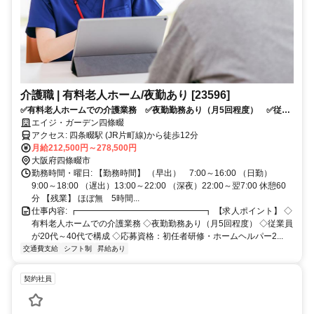
介護職 | 有料老人ホーム/夜勤あり [23596]
✅有料老人ホームでの介護業務 ✅夜勤勤務あり（月5回程度） ✅従業
員が20代～40代で構成 ✅応募資格：初任者研修・ホームヘルパー2級
エイジ・ガーデン四條畷
以上 ✅月給：21.2万円～27.8万円 ✅従業員が20代～40代で構成。明
アクセス: 四条畷駅 (JR片町線)から徒歩12分
るく和気あいあいとした職場です♪ ✅応募条件：介護系資格をお持ちの
月給212,500円～278,500円
方
大阪府四條畷市
勤務時間・曜日: 【勤務時間】 （早出） 7:00～16:00 （日勤）
9:00～18:00 （遅出）13:00～22:00 （深夜）22:00～翌7:00 休憩60
分 【残業】 ほぼ無 5時間...
仕事内容: ┏━━━━━━━━━━━━━━━┓ 【求人ポイント】 ◇
有料老人ホームでの介護業務 ◇夜勤勤務あり（月5回程度） ◇従業員
が20代～40代で構成 ◇応募資格：初任者研修・ホームヘルパー2...
交通費支給
シフト制
昇給あり
契約社員