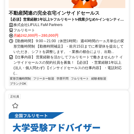
不動産関連の完全在宅インサイドセールス
【必須】営業経験1年以上✨フルリモート✨残業少なめ✨インセンティブ
有
株式会社LIFULL FaM Partners
フルリモート
月給242,000円～280,000円
【勤務時間】 9:00～21:00（休憩1時間） 週40時間の一ヵ月単位の変
形労働時間制 【勤務時間補足】 ・前月15日までに希望休を提出して
いただき、シフトを調整します。 ・業務の都合により、出勤...
【仕事内容】 営業経験を活かしてフルリモートで働きませんか？ イ
ンサイドセールスの契約社員を募集！ 【必須】 ・営業経験1年以上
(法人・個人問わず) 【インサイドセールスの仕事内容】 ・電話対応
(...
変形労働時間制
フリーター歓迎
学歴不問
フルリモート
経験者歓迎
ブランクOK
正社員