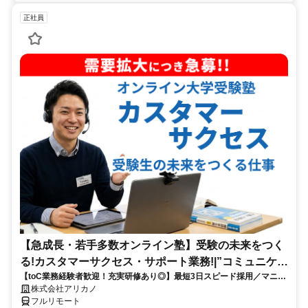
正社員
【急成長・若手多数オンライン塾】受験の未来をつく
る!カスタマーサクセス・サポート業務!|”コミュニケー
【toC業務経験者歓迎！充実研修あり◎】最短3日スピード採用／マニュ
ション”が好きな方!|「フルリモート勤務」
アル化が進んでいて、迷わず働ける環境です！
株式会社アリカノ
フルリモート