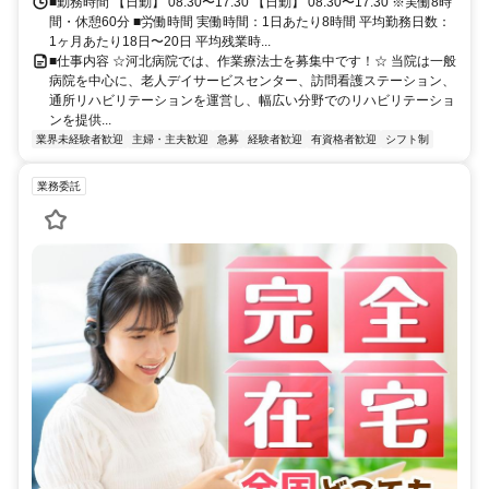
■勤務時間 【日勤】 08:30〜17:30 【日勤】 08:30〜17:30 ※実働8時
間・休憩60分 ■労働時間 実働時間：1日あたり8時間 平均勤務日数：
1ヶ月あたり18日〜20日 平均残業時...
■仕事内容 ☆河北病院では、作業療法士を募集中です！☆ 当院は一般
病院を中心に、老人デイサービスセンター、訪問看護ステーション、
通所リハビリテーションを運営し、幅広い分野でのリハビリテーショ
ンを提供...
業界未経験者歓迎
主婦・主夫歓迎
急募
経験者歓迎
有資格者歓迎
シフト制
業務委託