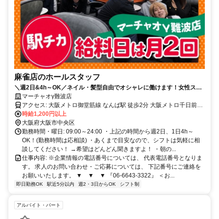
麻雀店のホールスタッフ
＼週2日&4h～OK／ネイル・髪型自由でオシャレに働けます！女性スタ
ッフ多数活躍中！
マーチャオγ難波店
アクセス: 大阪メトロ御堂筋線 なんば駅 徒歩2分 大阪メトロ千日前線
なんば駅 徒歩2分 南海本線 難波駅 徒歩5分
時給1,200円以上
大阪府大阪市中央区
勤務時間・曜日: 09:00～24:00 ・上記の時間から週2日、1日4h～
OK！(勤務時間は応相談) ・あくまで目安なので、シフトは気軽に相
談してください！ →希望はどんどん聞きますよ！ ・朝の...
仕事内容: ※企業情報の電話番号については、 代表電話番号となりま
す。 求人のお問い合わせ・ご応募については、 下記番号にご連絡を
お願いいたします。 ▼ ▼ ▼ 『06-6643-3322』 ＜お...
即日勤務OK
駅近5分以内
週2・3日からOK
シフト制
アルバイト・パート