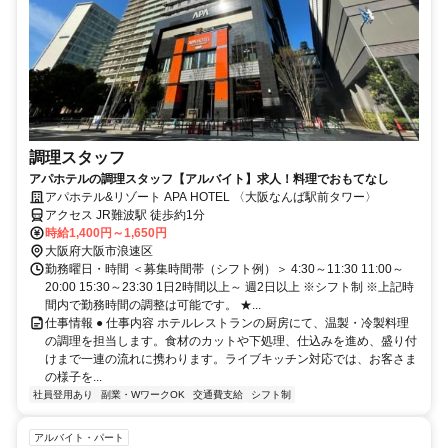
調理スタッフ
アパホテルの調理スタッフ【アルバイト】求人！料理でおもてなし
アパホテル&リゾート APA HOTEL 〈大阪なんば駅前タワー〉
アクセス JR難波駅 徒歩約1分
時給1,400円～1,650円
大阪府大阪市浪速区
勤務曜日・時間 ＜募集時間帯（シフト例）＞ 4:30～11:30 11:00～
20:00 15:30～23:30 1日2時間以上～ 週2日以上 ※シフト制 ※上記時
間内で勤務時間の調整は可能です。 ★...
仕事情報 ● 仕事内容 ホテルレストランの厨房にて、温製・冷製料理
の調理を担当します。食材のカットや下処理、仕込みを進め、盛り付
けまで一連の流れに携わります。ライブキッチン対応では、お客さま
の様子を...
社員登用あり
副業・WワークOK
交通費支給
シフト制
アルバイト・パート