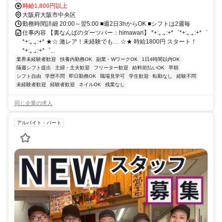
時給1,800円以上
大阪府大阪市中央区
勤務時間詳細 20:00～翌5:00 ■週2日3hからOK ■シフトは2週毎
仕事内容 【裏なんばのダーツバー：himawari】 *+:｡.｡:+*゜*+:｡.｡:+*゜
*+:｡.｡:+* ★☆ 激レア！未経験でも… ☆★ 時給1800円 スタート！
*+:｡.｡:+*゜...
業界未経験者歓迎
扶養内勤務OK
副業・WワークOK
1日4時間以内OK
隔週シフト提出
主婦・主夫歓迎
フリーター歓迎
給料前払いOK
早朝
シフト自由
学歴不問
即日勤務OK
職場見学可
学生歓迎
転勤なし
経験不問
未経験者歓迎
経験者歓迎
ネイルOK
残業なし
同じ企業の求人
アルバイト・パート