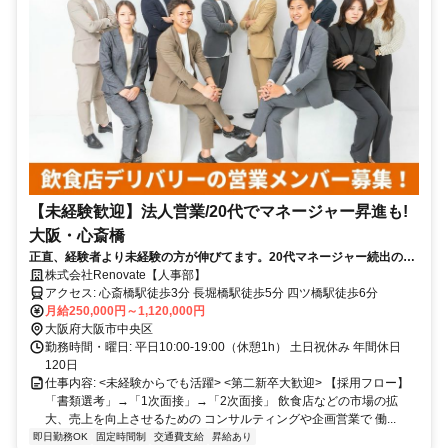
【未経験歓迎】法人営業/20代でマネージャー昇進も!
大阪・心斎橋
正直、経験者より未経験の方が伸びてます。20代マネージャー続出の営
業職
株式会社Renovate【人事部】
アクセス: 心斎橋駅徒歩3分 長堀橋駅徒歩5分 四ツ橋駅徒歩6分
月給250,000円～1,120,000円
大阪府大阪市中央区
勤務時間・曜日: 平日10:00-19:00（休憩1h） 土日祝休み 年間休日
120日
仕事内容: <未経験からでも活躍> <第二新卒大歓迎> 【採用フロー】
「書類選考」→「1次面接」→「2次面接」 飲食店などの市場の拡
大、売上を向上させるための コンサルティングや企画営業で 働...
即日勤務OK
固定時間制
交通費支給
昇給あり