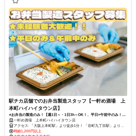
駅チカ店舗でのお弁当製造スタッフ【一軒め酒場 上
本町ハイハイタウン店】
⭐️お弁当の製造のみ！【週1日～・1日3h～OK！、平日×午前中のみ！】
⏩️駅チカ徒歩1分⭐️未経験OK＆履歴書不要！⭐️髪型・髪色自由＆ネイル・
一軒め酒場 上本町ハイハイタウン店
ピアスOK！
アクセス: 「大阪上本町駅」より徒歩1分！ 「谷町九丁目駅」より徒
歩3分 ＊駅チカで通勤ラクラク！ ＊「なんば駅」～「大阪上本町駅」
時給1,200円以上