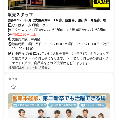
販売スタッフ
急募!!2026年8月は大量募集中! ＪＲ券、航空券、旅行券、商品券、映画
券 などの販売の求人です。 一から丁寧にお教えいたします。 関西圏と
なんば店 (株)甲南チケット
東京に直営店舗を展開し、 「宝くじ売り場経験者も歓迎」 ｜駅からすぐ
アクセス: なんば駅からおよそ426m、ＪＲ難波駅からおよそ585m、
でアクセス良好｜充実の福利厚生｜従業員の圧倒的な支持を頂戴してい
近鉄日本橋駅からおよそ438m ■南海「難波」駅より徒歩5分（大阪市
時給1,250円以上
るのが当店！お客様はもちろん従業員にとっても『キレイ・安心・安
中央区難波３丁目２番２２号）
大阪府大阪市中央区
全』な環境が整っています。気になった点があれば、なんでもお気軽に
勤務時間・曜日: 平日10：00～19:00 土曜日10：00～19:00 日・祝日
お問い合わせください!
10：00～19:00
仕事内容: 急募!!2026年8月は大量募集中! 【仕事内容】 金券ショップ
で販売スタッフの お仕事になります。 ＜一番行うお仕事の詳細＞ チ
ケットや旅券、商品券などの 販売業務をお任せします。 ...
社員登用あり
シフト制
昇給あり
正社員