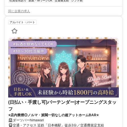
社員登用あり
副業・WワークOK
交通費支給
シフト制
同じ企業の求人
アルバイト・パート
(日払い・手渡し可)バーテンダー|オープニングスタッ
フ
⭐店内禁煙◎ノルマ・派閥一切なしの超アットホームBAR⭐
ダーツバーhimawari
交通・アクセス 近鉄「日本橋駅」徒歩3分／交通費規定支給