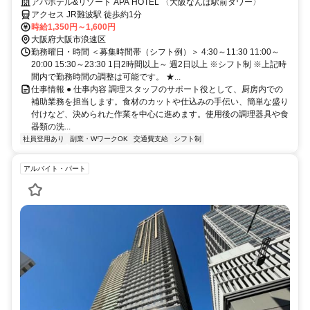
アパホテル&リゾート APA HOTEL 〈大阪なんば駅前タワー〉
アクセス JR難波駅 徒歩約1分
時給1,350円～1,600円
大阪府大阪市浪速区
勤務曜日・時間 ＜募集時間帯（シフト例）＞ 4:30～11:30 11:00～
20:00 15:30～23:30 1日2時間以上～ 週2日以上 ※シフト制 ※上記時
間内で勤務時間の調整は可能です。 ★...
仕事情報 ● 仕事内容 調理スタッフのサポート役として、厨房内での
補助業務を担当します。食材のカットや仕込みの手伝い、簡単な盛り
付けなど、決められた作業を中心に進めます。使用後の調理器具や食
器類の洗...
社員登用あり
副業・WワークOK
交通費支給
シフト制
アルバイト・パート