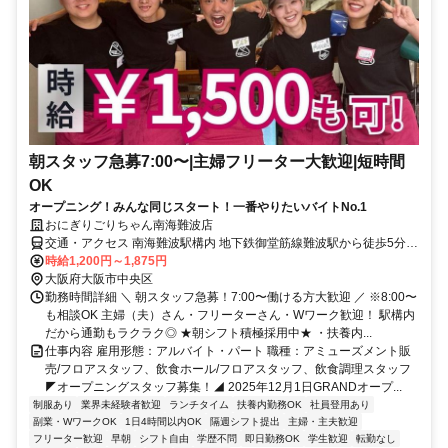
朝スタッフ急募7:00〜|主婦フリーター大歓迎|短時間
OK
オープニング！みんな同じスタート！一番やりたいバイトNo.1
おにぎりごりちゃん南海難波店
交通・アクセス 南海難波駅構内 地下鉄御堂筋線難波駅から徒歩5分
JR難波駅から5分
時給1,200円～1,875円
大阪府大阪市中央区
勤務時間詳細 ＼ 朝スタッフ急募！7:00〜働ける方大歓迎 ／ ※8:00〜
も相談OK 主婦（夫）さん・フリーターさん・Wワーク歓迎！ 駅構内
だから通勤もラクラク◎ ★朝シフト積極採用中★ ・扶養内...
仕事内容 雇用形態：アルバイト・パート 職種：アミューズメント販
売/フロアスタッフ、飲食ホール/フロアスタッフ、飲食調理スタッフ
◤オープニングスタッフ募集！◢ 2025年12月1日GRANDオープ...
制服あり
業界未経験者歓迎
ランチタイム
扶養内勤務OK
社員登用あり
副業・WワークOK
1日4時間以内OK
隔週シフト提出
主婦・主夫歓迎
フリーター歓迎
早朝
シフト自由
学歴不問
即日勤務OK
学生歓迎
転勤なし