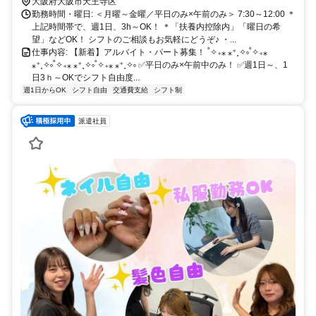
約10分 ＊「天王寺駅」「新今宮駅」～「大阪上本町駅」約10分 ＊
大阪府大阪市天王寺区
「梅田駅」「大阪駅」～「大阪上本町駅」約20分 ーーーーーーーー
勤務時間・曜日: ＜月曜～金曜／平日のみ×午前のみ＞ 7:30～12:00 ＊
ーーーーーーーーーーーー
上記時間帯で、週1日、3h～OK！ ＊「扶養内控除内」「曜日の希
望」などOK！ シフトのご相談もお気軽にどうぞ♪ ・...
仕事内容: 【新着】アルバイト・パート募集！ ˚✧₊⁎ ⁎⁺˳✧༚˚✧₊⁎
⁎⁺˳✧༚˚✧₊⁎ ⁎⁺˳✧༚˚✧₊⁎ ⁎⁺˳✧༚ ✅️平日のみ×午前中のみ！ ✅️週1日～、1
日3ｈ～OKでシフト自由度...
週1日からOK
シフト自由
交通費支給
シフト制
派遣社員