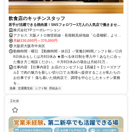
飲食店のキッチンスタッフ
若手が活躍できる焼肉屋！SNSフォロワー3万人の人気店で働きません
か？
株式会社YPコーポレーション
アクセス: 大阪メトロ御堂筋線・長堀鶴見緑地線「心斎橋駅」より徒
歩1分 大阪メトロ四つ橋線「四ツ橋駅」より徒歩3分
月給330,000円～370,000円
大阪府大阪市中央区
勤務時間・曜日: 【勤務時間・休日】 ✅実働10時間／シフト制 ✅◎月
6日休みもしくは月8日休み ★選べる休日制を導入中！あなたに合っ
た働き方ご相談ください。 ※月8日休みの場合は月給31万...
仕事内容: 【仕事内容】 お店のコンセプトは【高級】×【リーズナブ
ル】で肉の魅力を新しい切り口で お客様へ提供することが私たちの
お仕事です！ 落ち着いた焼肉店で、調理を中心としたキッチン業務
を...
急募
交通費支給
シフト制
昇給あり
正社員