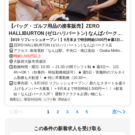
【バッグ・ゴルフ用品の接客販売】ZERO
HALLIBURTON (ゼロハリバートン) なんばパークス
【8/19 リフレッシュオープン！】9月末まで特別時給1500円★週3日・1
店
日4h〜短時間＆扶養内OK！社割・制服あり◎未経験・主婦(夫)・学生・
ZERO HALLIBURTON (ゼロハリバートン) なんばパークス店
フルタイム歓迎♪
アクセス: 南海電鉄「なんば駅」中央口・南口直結 ・Osaka Metro御
堂筋線 「なんば駅」南改札口より徒歩約7分 ・近鉄阪神「大阪難波
時給1,500円以上
駅」東改札口より徒歩約9分
大阪府大阪市浪速区
勤務時間・曜日: 10:30 ～ 21:30 の間でシフト制 ★ 週3日〜、1日
4h〜OK！（扶養内・時短勤務相談可） ★ 週5日・実働8hのフルタイ
ム勤務も大歓迎！ ★ 特に早番勤務（10:30〜...
仕事内容: ＼ 8月19日 リフレッシュオープン／ 新たなスタートを盛り
上げるメンバー大募集！ ⭐ 9月末まで特別時給1,500円〜！！ ⭐駅直
結！なんばパークス2F！ 通勤ラクラク＆お買い物にも...
残業なし
駅近5分以内
シフト制
昇給あり
前へ
次へ
1
2
3
4
5
この条件の新着求人を受け取る