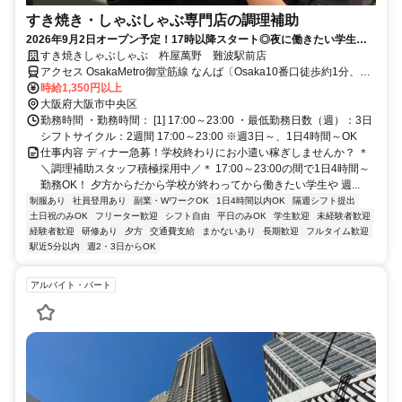
すき焼き・しゃぶしゃぶ専門店の調理補助
2026年9月2日オープン予定！17時以降スタート◎夜に働きたい学生に
オススメ！初バイトOK/週3日～/食事1食150円♪
すき焼きしゃぶしゃぶ 杵屋萬野 難波駅前店
アクセス OsakaMetro御堂筋線 なんば〔Osaka10番口徒歩約1分、
OsakaMetro千日前線 なんば〔Osaka10番口徒歩約1分、連絡バス な
時給1,350円以上
んば（空港連絡バス）徒歩約1分
大阪府大阪市中央区
勤務時間 ・勤務時間： [1] 17:00～23:00 ・最低勤務日数（週）：3日
シフトサイクル：2週間 17:00～23:00 ※週3日～、1日4時間～OK
仕事内容 ディナー急募！学校終わりにお小遣い稼ぎしませんか？ ＊
＼調理補助スタッフ積極採用中／＊ 17:00～23:00の間で1日4時間～
勤務OK！ 夕方からだから学校が終わってから働きたい学生や 週...
制服あり
社員登用あり
副業・WワークOK
1日4時間以内OK
隔週シフト提出
土日祝のみOK
フリーター歓迎
シフト自由
平日のみOK
学生歓迎
未経験者歓迎
経験者歓迎
研修あり
夕方
交通費支給
まかないあり
長期歓迎
フルタイム歓迎
駅近5分以内
週2・3日からOK
アルバイト・パート