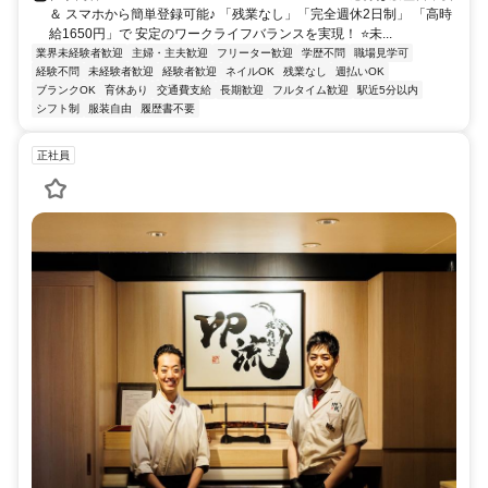
＆ スマホから簡単登録可能♪ 「残業なし」「完全週休2日制」 「高時
給1650円」で 安定のワークライフバランスを実現！ ⭐未...
業界未経験者歓迎
主婦・主夫歓迎
フリーター歓迎
学歴不問
職場見学可
経験不問
未経験者歓迎
経験者歓迎
ネイルOK
残業なし
週払いOK
ブランクOK
育休あり
交通費支給
長期歓迎
フルタイム歓迎
駅近5分以内
シフト制
服装自由
履歴書不要
正社員