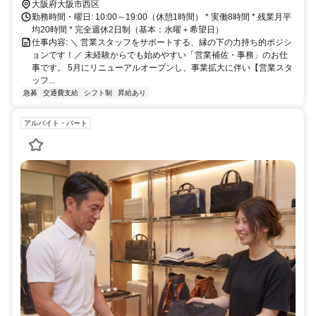
大阪府大阪市西区
勤務時間・曜日: 10:00～19:00（休憩1時間） * 実働8時間 * 残業月平
均20時間 * 完全週休2日制（基本：水曜＋希望日）
仕事内容: ＼ 営業スタッフをサポートする、縁の下の力持ち的ポジシ
ョンです！／ 未経験からでも始めやすい「営業補佐・事務」のお仕
事です。 5月にリニューアルオープンし、事業拡大に伴い【営業スタ
ッフ...
急募
交通費支給
シフト制
昇給あり
アルバイト・パート