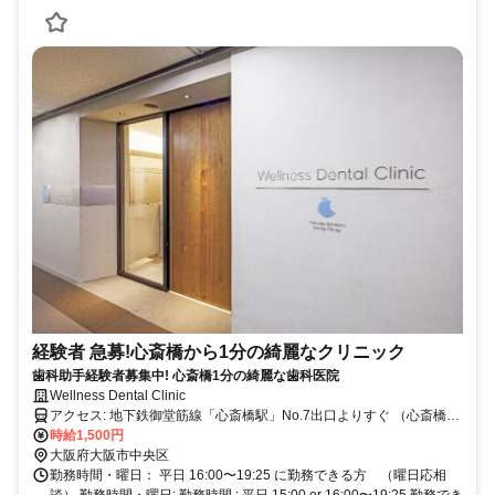
経験者 急募!心斎橋から1分の綺麗なクリニック
歯科助手経験者募集中! 心斎橋1分の綺麗な歯科医院
Wellness Dental Clinic
アクセス: 地下鉄御堂筋線「心斎橋駅」No.7出口よりすぐ （心斎橋大
丸店向かい・OPA隣・アクタス上）
時給1,500円
大阪府大阪市中央区
勤務時間・曜日： 平日 16:00〜19:25 に勤務できる方 （曜日応相
談） 勤務時間・曜日: 勤務時間 : 平日 15:00 or 16:00〜19:25 勤務でき