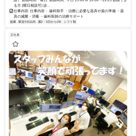
る方 (曜日相談可) ​診...
仕事内容: 仕事内容： 歯科助手 ・治療に必要な器具や薬の準備 ・器
具の滅菌・消毒 ・歯科医師の治療サポート
急募
駅近5分以内
週2・3日からOK
シフト制
正社員