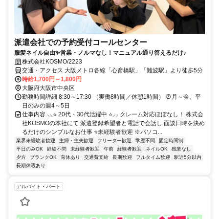
派遣会社での予約受付コールセンター
服髪ネイル自由✨営業・ノルマなし！マニュアル通り答えるだけ♪
株式会社KOSMO/2223
交通・アクセス 大阪メトロ各線「心斎橋駅」「難波駅」より徒歩5分
時給1,700円～1,800円
大阪府大阪市中央区
勤務時間詳細 8:30～17:30 （実働8時間／休憩1時間） ⏰月～金、平
日のみの週4～5日
仕事内容 ⸜⸜⭐ 20代・30代活躍中 ⭐⸝⸝ クレーム対応ほぼなし！ 株式会
社KOSMOの本社にて 派遣登録希望者と電話で会話し 面談日時を決め
るだけのシンプルなお仕事 ⭐未経験者歓迎 ※パソコ...
業界未経験者歓迎
主婦・主夫歓迎
フリーター歓迎
学歴不問
固定時間制
平日のみOK
経験不問
未経験者歓迎
午前
経験者歓迎
ネイルOK
残業なし
夕方
ブランクOK
育休あり
交通費支給
長期歓迎
フルタイム歓迎
駅近5分以内
長期休暇あり
アルバイト・パート