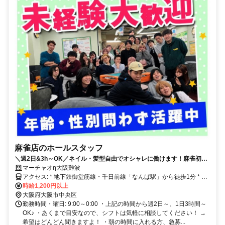
麻雀店のホールスタッフ
＼週2日&3h～OK／ネイル・髪型自由でオシャレに働けます！麻雀初心
者も大歓迎！
マーチャオη大阪難波
アクセス: * 地下鉄御堂筋線・千日前線「なんば駅」から徒歩1分 * 近
鉄「難波駅」から徒歩3分 * 南海「難波駅」から徒歩4分
時給1,200円以上
大阪府大阪市中央区
勤務時間・曜日: 9:00～0:00 ・上記の時間から週2日～、1日3時間～
OK♪ ・あくまで目安なので、シフトは気軽に相談してください！ →
希望はどんどん聞きますよ！ ・朝の時間に入れる方、急募...