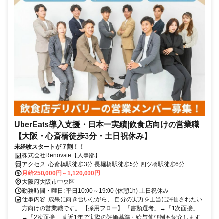
UberEats導入支援・日本一実績|飲食店向けの営業職
【大阪・心斎橋徒歩3分・土日祝休み】
未経験スタートが７割！！
株式会社Renovate【人事部】
アクセス: 心斎橋駅徒歩3分 長堀橋駅徒歩5分 四ツ橋駅徒歩6分
月給250,000円～1,120,000円
大阪府大阪市中央区
勤務時間・曜日: 平日10:00～19:00 (休憩1h) 土日祝休み
仕事内容: 成果に向き合いながら、 自分の実力を正当に評価されたい
方向けの営業職です。 【採用フロー】 「書類選考」→「1次面接」
→「2次面接」 直近1年で実際の評価基準・給与伸び例も紹介します...