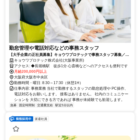
勤怠管理や電話対応などの事務スタッフ
【大手企業の正社員募集】キョウワプロテックで事務スタッフ募集／未
経験からキャリアアップが叶う／駅と1分で通勤も快適
キョウワプロテック株式会社(大阪事業所)
アクセス: ◆長堀橋駅 徒歩1分 心斎橋などへのアクセスも便利です
月給200,000円以上
大阪府大阪市中央区
勤務時間・曜日: 8:30～17:30（休憩1H）
仕事内容: 事務業務 当社で勤務するスタッフの勤怠処理や PC操作、
電話対応をお願いします。 接客はありません。 社内のコミュニケー
ションを 大切にできる方であれば 事務が未経験でも歓迎します。
急募
固定時間制
交通費支給
駅近5分以内
派遣社員