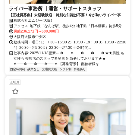
ライバー事務所 ┃運営・サポートスタッフ
【正社員募集】未経験歓迎！特別な知識は不要！今が熱いライバー事務
所での運営サポート！若手の女性が活 躍中！年間休日120日
株式会社エムジー(大阪)
アクセス: 地下鉄「なんば駅」徒歩4分 地下鉄「日本橋駅」徒歩5分 地
下鉄「心斎橋駅」徒歩8分 近鉄・阪神「大阪難波駅」徒歩6分 近鉄
月給236,172円～600,000円
「近鉄日本橋駅」徒歩6分
大阪府大阪市中央区
勤務時間・曜日: 1） 7:30 - 16:30 2）10:00 - 19：00 3）13:30 - 22:30
4）20:30 - 翌5:30 5）22:30 - 翌7:30 ※24時間...
仕事内容: 2025/11/18更新～ ✼┈┈✼┈┈✼┈┈✼┈┈✼ ★★男性 も
女性も 複数名のスタッフ希望者を 急募しております★★
✼┈┈✼┈┈✼┈┈✼┈┈✼ 【募集背景】 配信者様を...
固定時間制
残業なし
交通費支給
シフト制
昇給あり
正社員