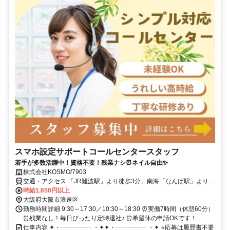
スマホ設定サポートコールセンタースタッフ
若手が多数活躍中！資格不要！残業ナシ⏰ネイル自由✨
株式会社KOSMO/7903
交通・アクセス 「JR難波駅」より徒歩3分、南海「なんば駅」より徒
歩4分、阪神・近鉄「大阪難波駅」より徒歩6分
時給1,650円以上
大阪府大阪市浪速区
勤務時間詳細 9:30～17:30／10:30～18:30 ⏰実働7時間（休憩60分）
⏰残業なし！毎日ぴったり定時退社♪ ⏰希望休の申請OKです！
仕事内容 ✦・┈┈┈┈┈ ・✦✦・┈┈┈┈┈ ・✦ ⭐応募は履歴書不要