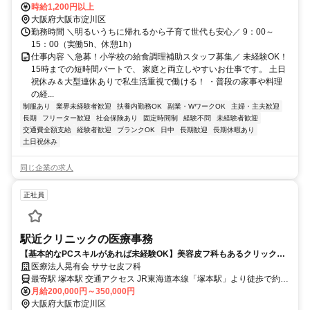
時給1,200円以上
大阪府大阪市淀川区
勤務時間 ＼明るいうちに帰れるから子育て世代も安心／ 9：00～
15：00（実働5h、休憩1h）
仕事内容 ＼急募！小学校の給食調理補助スタッフ募集／ 未経験OK！
15時までの短時間パートで、 家庭と両立しやすいお仕事です。 土日
祝休み＆大型連休ありで私生活重視で働ける！ ・普段の家事や料理
の経...
制服あり
業界未経験者歓迎
扶養内勤務OK
副業・WワークOK
主婦・主夫歓迎
長期
フリーター歓迎
社会保険あり
固定時間制
経験不問
未経験者歓迎
交通費全額支給
経験者歓迎
ブランクOK
日中
長期歓迎
長期休暇あり
土日祝休み
同じ企業の求人
正社員
駅近クリニックの医療事務
【基本的なPCスキルがあれば未経験OK】美容皮フ科もあるクリックの
事務！駅徒歩1分＆残業なし
医療法人晃有会 ササセ皮フ科
最寄駅 塚本駅 交通アクセス JR東海道本線「塚本駅」より徒歩で約1
月給200,000円～350,000円
分 ・車通勤OK＆バイク通勤OK ・駅近5分以内 ・転勤なし
大阪府大阪市淀川区