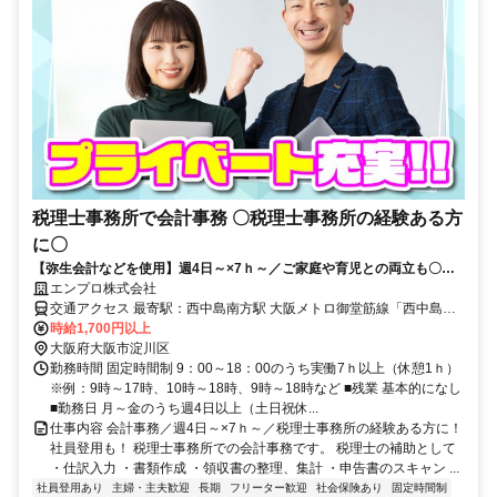
税理士事務所で会計事務 〇税理士事務所の経験ある方
に〇
【弥生会計などを使用】週4日～×7ｈ～／ご家庭や育児との両立も〇！
ライフスタイルに合わせてキャリアを継続！社員登用も！
エンプロ株式会社
交通アクセス 最寄駅：西中島南方駅 大阪メトロ御堂筋線「西中島南
方駅 徒歩9分」 阪急京都線「南方駅 徒歩13分」 阪急各線「十三駅 徒
時給1,700円以上
大阪府大阪市淀川区
歩20分」 所在地：大阪府大阪市淀川区木川東 ※自転車通勤OK
勤務時間 固定時間制 9：00～18：00のうち実働7ｈ以上（休憩1ｈ）
※例：9時～17時、10時～18時、9時～18時など ■残業 基本的になし
■勤務日 月～金のうち週4日以上（土日祝休...
仕事内容 会計事務／週4日～×7ｈ～／税理士事務所の経験ある方に！
社員登用も！ 税理士事務所での会計事務です。 税理士の補助として
・仕訳入力 ・書類作成 ・領収書の整理、集計 ・申告書のスキャン ...
社員登用あり
主婦・主夫歓迎
長期
フリーター歓迎
社会保険あり
固定時間制