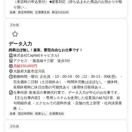
（来店時の申込受付） ■接客対応（持ち込まれた商品のお預かりや取
り扱い...
急募
固定時間制
交通費支給
駅近5分以内
正社員
データ入力
残業ほぼ無し！服装、髪型自由なお仕事です！
株式会社Capital(キャピタル)
アクセス: ・阪急線十三駅 徒歩3分
月給250,000円
大阪府大阪市淀川区
勤務時間・曜日: 正社員 ・10：00-19：00（12：30-13：30休憩） ・
完全週休二日制（土日祝休み） ・時間外労働はほぼなし ・連休時、
長期休暇時に休日出勤の可能性あり（振替休日取得あり...
仕事内容: 飲食店の事務代行業で、データ入力が中心のお仕事です。
【主な仕事内容】 ・専用システムを使用した従業員の給与計算、給
与明細作成 ・エクセルでの資料作成 ・店舗の売上管理 ・社内決算業
務（...
急募
固定時間制
残業なし
交通費支給
正社員