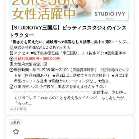
【STUDIO IVY三国店】ピラティススタジオのインス
トラクター
「働き方を変えたい」経験者へ✨集客なし＆指導に集中♬週2～・シフト
自由！月50万円以上も可能◎
株式会社KRM/STUDIO IVY三国店
アクセス: ■地下鉄御堂筋線「東三国駅」より徒歩10分 ■阪急宝塚本線
「三国駅」より徒歩10分 ୨୧･･･････････････････････････････････୨୧
月給200,000円～500,000円
大阪北部エリア！ 新大阪・江坂・梅田・淡路・吹田方面 から通えま
大阪府大阪市淀川区
す◎
勤務時間・曜日: ⏰08:00〜21:00（店舗営業時間） 上記時間内でシフ
ト制（休憩時間あり） ★週2日以上勤務できる方大歓迎！ ★月に1度
希望のシフトを提出 ★勤務外のミーティングなし ★働き...
仕事内容: ･｡⛅ 今年後半、働き方を変えませんか？⛅｡･
︶︶︶︶︶︶︶︶︶︶︶︶︶︶︶︶︶︶︶︶︶ お盆休み、少しゆっ
くり過ごして これからのことを考えるタイミング。 もしあなたが、
「もっと...
シフト自由
正社員