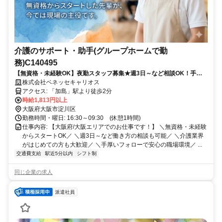
介護のサポート・助手(グループホームで勤
務)C140495
【無資格・未経験OK】夜勤スタッフ募集★週3日～など相談OK！手厚
いサポート体制で介護業界デビューを応援します／派遣介護職のお仕事
株式会社ベネッセキャリオス
◎
アクセス: 「加島」駅より徒歩2分
時給1,813円以上
大阪府大阪市淀川区
勤務時間・曜日: 16:30～09:30 (休憩1時間)
仕事内容: 【大阪府/大阪エリアでのお仕事です！】 ＼無資格・未経験
からスタートOK／ ＼週3日～など働き方の相談も可能／ ＼介護業界
がはじめての方も大歓迎／ ＼手厚いフォローで安心の職場環境／ ...
交通費支給
駅近5分以内
シフト制
同じ企業の求人
派遣社員