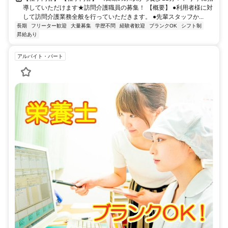
導していただけます★訪問介護職員の募集！ 【概要】 ●利用者様に対
して訪問介護業務全般を行っていただきます。 ●先輩スタッフか...
長期
フリーター歓迎
大量募集
学歴不問
経験者歓迎
ブランクOK
シフト制
昇給あり
アルバイト・パート