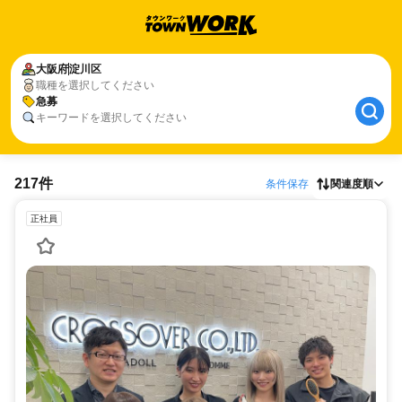
大阪府
淀川区
職種を選択してください
急募
キーワードを選択してください
217件
条件保存
関連度順
正社員