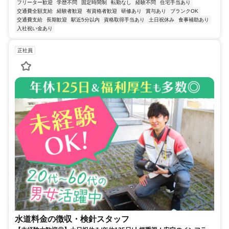
フリーター歓迎
学歴不問
固定時間制
転勤なし
経験不問
住宅手当あり
交通費全額支給
経験者歓迎
有資格者歓迎
研修あり
賞与あり
ブランクOK
交通費支給
長期歓迎
駅近5分以内
資格取得手当あり
土日祝休み
食事補助あり
入社祝い金あり
正社員
水道料金の徴収・検針スタッフ