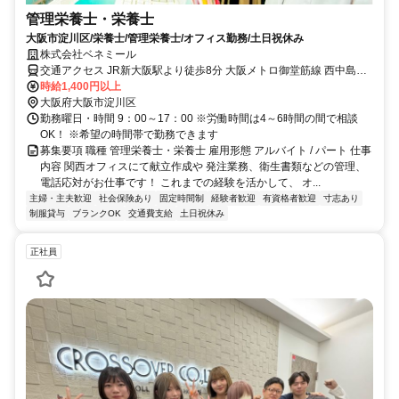
管理栄養士・栄養士
大阪市淀川区/栄養士/管理栄養士/オフィス勤務/土日祝休み
株式会社ベネミール
交通アクセス JR新大阪駅より徒歩8分 大阪メトロ御堂筋線 西中島南
方駅より徒歩3分
時給1,400円以上
大阪府大阪市淀川区
勤務曜日・時間 9：00～17：00 ※労働時間は4～6時間の間で相談
OK！ ※希望の時間帯で勤務できます
募集要項 職種 管理栄養士・栄養士 雇用形態 アルバイト / パート 仕事
内容 関西オフィスにて献立作成や 発注業務、衛生書類などの管理、
電話応対がお仕事です！ これまでの経験を活かして、 オ...
主婦・主夫歓迎
社会保険あり
固定時間制
経験者歓迎
有資格者歓迎
寸志あり
制服貸与
ブランクOK
交通費支給
土日祝休み
正社員