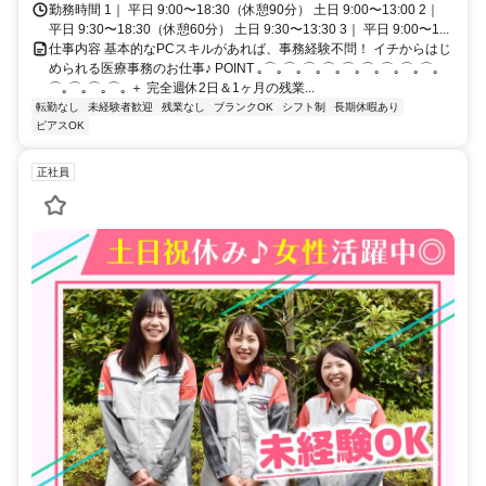
勤務時間 1｜ 平日 9:00〜18:30（休憩90分） 土日 9:00〜13:00 2｜
平日 9:30〜18:30（休憩60分） 土日 9:30〜13:30 3｜ 平日 9:00〜1...
仕事内容 基本的なPCスキルがあれば、事務経験不問！ イチからはじ
められる医療事務のお仕事♪ POINT ｡⌒｡⌒｡⌒｡⌒｡⌒｡⌒｡⌒｡⌒｡⌒｡
⌒｡⌒｡⌒｡⌒｡ ＋ 完全週休2日＆1ヶ月の残業...
転勤なし
未経験者歓迎
残業なし
ブランクOK
シフト制
長期休暇あり
ピアスOK
正社員