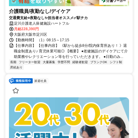
介護職員/夜勤なし/デイケア
交通費支給⭐️夜勤なし✨担当者オススメ✅️駅チカ
淀川介護老人保健施設ハートフル
月給228,390円
大阪府大阪市淀川区
【勤務時間】 （1）08:15～17:15
【仕事内容】 【仕事内容】 《駅から徒歩8分/院内保育所あり！ 》退
職金制度あり♪ 育児休業可能◎ 【概要】 ●老健施設のデイケアにて介
助業務やレクリエーション等を行っていただきます。 ●日勤のみ...
長期
フリーター歓迎
大量募集
学歴不問
経験者歓迎
ブランクOK
シフト制
昇給あり
派遣社員