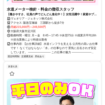
水道メーター検針・料金の徴収スタッフ
【働きやすさ、社員の声でどんどん進化中！】女性活躍中！家庭やプラ
イベートと両立可能／未経験OK／様々な制度が充実！土日祝休み
ヴェオリア・ジェネッツ株式会社
アクセス: 阪急宝塚線 三国駅から徒歩7分
月給215,000円～249,500円
大阪府大阪市淀川区
勤務時間・曜日: 月～金 8:45～17:45 ※休憩75分 ※残業月平均16h
※担当業務により時差出勤有
仕事内容: 【お仕事詳細】 水道インフラを支える 公共性の高いお仕事
です！ なくてはならない「水」の仕事なので 景気に左右されず安定
しています。 ―――――――― この仕事の魅力 ―――――――...
固定時間制
交通費支給
昇給あり
派遣社員