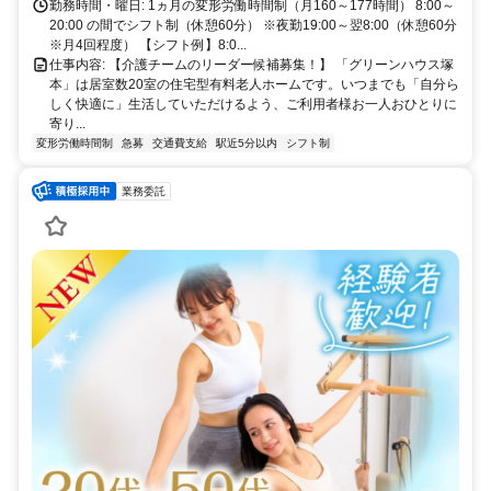
勤務時間・曜日: 1ヵ月の変形労働時間制（月160～177時間） 8:00～
20:00 の間でシフト制（休憩60分） ※夜勤19:00～翌8:00（休憩60分
※月4回程度） 【シフト例】8:0...
仕事内容: 【介護チームのリーダー候補募集！】 「グリーンハウス塚
本」は居室数20室の住宅型有料老人ホームです。いつまでも「自分ら
しく快適に」生活していただけるよう、ご利用者様お一人おひとりに
寄り...
変形労働時間制
急募
交通費支給
駅近5分以内
シフト制
業務委託