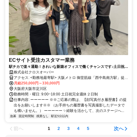
ECサイト受注カスタマー業務
駅チカで楽々通勤！きれいな新築オフィスで働くチャンスです♪土日祝休
み＆残業少なめ！ 大阪メトロ御堂筋線 西中島南方駅から徒歩5分
株式会社クロスオーバー
アクセス: <勤務地最寄駅> 大阪メトロ 御堂筋線「西中島南方駅」徒歩
5分 阪急電鉄「南方駅」徒歩9分
月給250,000円～330,000円
大阪府大阪市淀川区
勤務時間・曜日: 9:00~18:00 土日祝完全週休２日制
仕事内容: ーーーーー ※※ご応募の際は、【顔写真付き履歴書】の提
出をお願いします※※ （お手持ちの履歴書を写真撮影したデータで
も構いません。） ーーーーー ✨経験を活かして、次のステージへ...
急募
固定時間制
残業なし
駅近5分以内
前へ
次へ
1
2
3
4
5