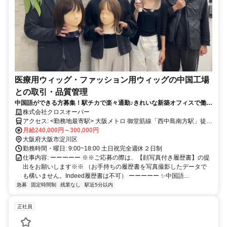
医療用ウィッグ・ファッション用ウィッグの中国工場
との取引・品質管理
中国語ができる方募集！駅チカで楽々通勤♪きれいな新築オフィスで働く
チャンスです♪土日祝休み＆残業少なめ！ 大阪メトロ御堂筋線 西中島南
株式会社クロスオーバー
方駅から徒歩5分
アクセス: <勤務地最寄駅> 大阪メトロ 御堂筋線「西中島南方駅」徒歩
5分 阪急電鉄「南方駅」徒歩9分
月給240,000円～300,000円
大阪府大阪市淀川区
勤務時間・曜日: 9:00~18:00 土日祝完全週休２日制
仕事内容: ーーーーー ※※ご応募の際は、【顔写真付き履歴書】の提
出をお願いします※※ （お手持ちの履歴書を写真撮影したデータで
も構いません。Indeed履歴書は不可） ーーーーー ✨中国語...
急募
固定時間制
残業なし
駅近5分以内
正社員