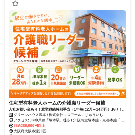
住宅型有料老人ホームの介護職リーダー候補
入社お祝い金あり！就労継続特別手当（1年毎に2万～14万円）あり！年
3回（3月・7月・11月）処遇改善加算手当支給！
グリーンハウス塚本 / 株式会社エスアールにじゅういち
アクセス: JR神戸線「塚本駅」徒歩1分 阪急宝塚本線・京都本線「十
三駅」徒歩19分
月給280,000円以上
大阪府大阪市淀川区