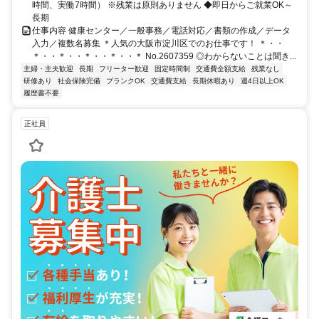
時間、実働7時間） ※残業は原則ありません ◆即日からご就業OK～
長期
仕事内容 健康センター／一般事務／電話対応／書類の作成／データ
入力／複数名募集 ＊人気の大阪市淀川区でのお仕事です！ ＊・・
＊・・＊・・＊・・＊・・＊ No.2607359 ◎わからないことは聞き...
主婦・主夫歓迎
長期
フリーター歓迎
固定時間制
交通費全額支給
残業なし
研修あり
社会保険完備
ブランクOK
交通費支給
長期休暇あり
週4日以上OK
履歴書不要
正社員