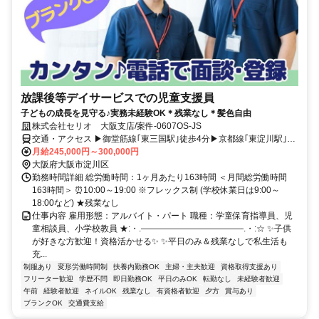
放課後等デイサービスでの児童支援員
子どもの成長を見守る♪実務未経験OK＊残業なし＊髪色自由
株式会社セリオ 大阪支店/案件-0607OS-JS
交通・アクセス ▶御堂筋線｢東三国駅｣徒歩4分▶京都線｢東淀川駅｣徒
歩13分▶御堂筋線｢新大阪駅｣徒歩12分▶御堂筋線｢江坂駅｣電車3分▶
月給245,000円～300,000円
御堂筋線｢西中島南方駅｣電車4分▶交通費規定支給
大阪府大阪市淀川区
勤務時間詳細 総労働時間：1ヶ月あたり163時間 ＜月間総労働時間
163時間＞ ⏰10:00～19:00 ※フレックス制 (学校休業日は9:00～
18:00など) ★残業なし
仕事内容 雇用形態：アルバイト・パート 職種：学童保育指導員、児
童相談員、小学校教員 ★:・.――――――――――――.・:☆ ✨子供
が好きな方歓迎！資格活かせる✨ ✨平日のみ＆残業なしで私生活も
充...
制服あり
変形労働時間制
扶養内勤務OK
主婦・主夫歓迎
資格取得支援あり
フリーター歓迎
学歴不問
即日勤務OK
平日のみOK
転勤なし
未経験者歓迎
午前
経験者歓迎
ネイルOK
残業なし
有資格者歓迎
夕方
賞与あり
ブランクOK
交通費支給