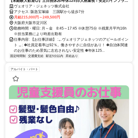
【未経験大歓迎◎】土日祝休み/年休125日/人柄重視！安定のインフラ事
業で新職種にチャレンジ！
ヴェオリア・ジェネッツ株式会社
アクセス: 阪急宝塚線 三国駅から徒歩7分
月給215,000円～249,500円
大阪府大阪市淀川区
勤務時間・曜日: 月～金 8:45～17:45 ※休憩75分 ※残業月平均16h
※担当業務により時差出勤有
仕事内容: 【お仕事詳細】 :.｡.ヴェオリアジェネッツのアピールポイン
ト .｡.: ✽社員定着率は92％。働きやすさに自信があり！ ✽自治体関連
のお仕事のため景気に左右されない安定性 ✽年休125...
固定時間制
交通費支給
駅近5分以内
昇給あり
アルバイト・パート