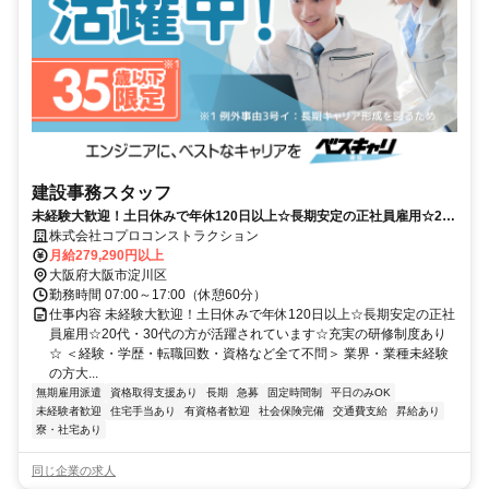
建設事務スタッフ
未経験大歓迎！土日休みで年休120日以上☆長期安定の正社員雇用☆20
代・30代の方が活躍されています☆充実の研修制度あり☆
株式会社コプロコンストラクション
月給279,290円以上
大阪府大阪市淀川区
勤務時間 07:00～17:00（休憩60分）
仕事内容 未経験大歓迎！土日休みで年休120日以上☆長期安定の正社
員雇用☆20代・30代の方が活躍されています☆充実の研修制度あり
☆ ＜経験・学歴・転職回数・資格など全て不問＞ 業界・業種未経験
の方大...
無期雇用派遣
資格取得支援あり
長期
急募
固定時間制
平日のみOK
未経験者歓迎
住宅手当あり
有資格者歓迎
社会保険完備
交通費支給
昇給あり
寮・社宅あり
同じ企業の求人