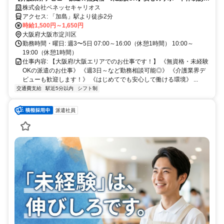
★週3日～など勤務相談可！≪派遣介護職のお仕事≫
株式会社ベネッセキャリオス
アクセス: 「加島」駅より徒歩2分
時給1,500円～1,650円
大阪府大阪市淀川区
勤務時間・曜日: 週3〜5日 07:00～16:00（休憩1時間） 10:00～
19:00（休憩1時間）
仕事内容: 【大阪府/大阪エリアでのお仕事です！】 《無資格・未経験
OKの派遣のお仕事》 《週3日～など勤務相談可能◎》 《介護業界デ
ビューも歓迎します！》 《はじめてでも安心して働ける環境》 ...
交通費支給
駅近5分以内
シフト制
派遣社員