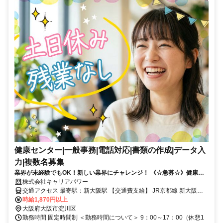
健康センター|一般事務|電話対応|書類の作成|データ入
力|複数名募集
業界が未経験でもOK！新しい業界にチャレンジ！ 《☆急募☆》健康セ
ンターの事務スタッフ◎高時給＠１８７０円◎
株式会社キャリアパワー
交通アクセス 最寄駅：新大阪駅 【交通費支給】 JR京都線 新大阪駅
徒歩7分 大阪メトロ御堂筋線 西中島南方駅 徒歩15分 阪急宝塚線 三国
時給1,870円以上
駅 バス12分
大阪府大阪市淀川区
勤務時間 固定時間制 ＜勤務時間について＞ 9：00～17：00（休憩1