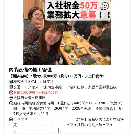
内装設備の施工管理
【面接確約】⭐最大年収900万（賞与181万円）／土日祝休♪
株式会社SRM 近畿支社
交通・アクセス JR東海道本線、JR福知山線、大阪市営御堂筋線・新
大阪駅から徒歩6分 大阪市営御堂筋線・西中島南方駅から徒歩5分 阪
月給350,400円～462,400円
急京都本線・南方駅から徒歩7分
大阪府大阪市淀川区
勤務時間詳細 総労働時間：1週あたり40時間 9:00～18:00（休憩1時
間） ※月平均残業時間：29.6時間（2025年実績） ※繁忙期3月、6～
7月／閑散期９～11月
仕事内容 ===================== 【急募】業績拡大により増員決
定！ ===================== ▼▽▼注目の特別支給▼▽▼
┌──────────────┐ │...