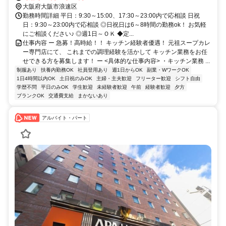
大阪府大阪市浪速区
勤務時間詳細 平日：9:30～15:00、17:30～23:00内で応相談 日祝
日：9:30～23:00内で応相談 ◎日祝日は6～8時間の勤務ok！ お気軽
にご相談ください♪ ◎週1日～ＯＫ ◆定...
仕事内容 ー 急募！高時給！！ キッチン経験者優遇！ 元祖スープカレ
ー専門店にて、 これまでの調理経験を活かして キッチン業務をお任
せできる方を募集します！ ー <具体的な仕事内容> ・キッチン業務 ...
制服あり
扶養内勤務OK
社員登用あり
週1日からOK
副業・WワークOK
1日4時間以内OK
土日祝のみOK
主婦・主夫歓迎
フリーター歓迎
シフト自由
学歴不問
平日のみOK
学生歓迎
未経験者歓迎
午前
経験者歓迎
夕方
ブランクOK
交通費支給
まかないあり
アルバイト・パート