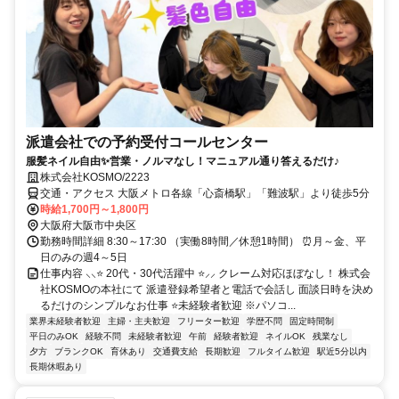
派遣会社での予約受付コールセンター
服髪ネイル自由✨営業・ノルマなし！マニュアル通り答えるだけ♪
株式会社KOSMO/2223
交通・アクセス 大阪メトロ各線「心斎橋駅」「難波駅」より徒歩5分
時給1,700円～1,800円
大阪府大阪市中央区
勤務時間詳細 8:30～17:30 （実働8時間／休憩1時間） ⏰月～金、平
日のみの週4～5日
仕事内容 ⸜⸜⭐ 20代・30代活躍中 ⭐⸝⸝ クレーム対応ほぼなし！ 株式会
社KOSMOの本社にて 派遣登録希望者と電話で会話し 面談日時を決め
るだけのシンプルなお仕事 ⭐未経験者歓迎 ※パソコ...
業界未経験者歓迎
主婦・主夫歓迎
フリーター歓迎
学歴不問
固定時間制
平日のみOK
経験不問
未経験者歓迎
午前
経験者歓迎
ネイルOK
残業なし
夕方
ブランクOK
育休あり
交通費支給
長期歓迎
フルタイム歓迎
駅近5分以内
長期休暇あり