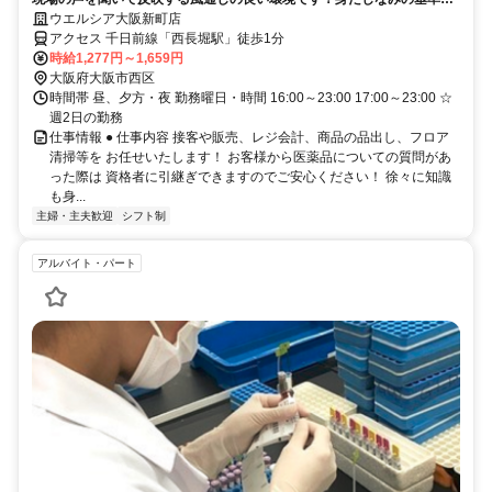
大幅に緩和しました！
ウエルシア大阪新町店
アクセス 千日前線「西長堀駅」徒歩1分
時給1,277円～1,659円
大阪府大阪市西区
時間帯 昼、夕方・夜 勤務曜日・時間 16:00～23:00 17:00～23:00 ☆
週2日の勤務
仕事情報 ● 仕事内容 接客や販売、レジ会計、商品の品出し、フロア
清掃等を お任せいたします！ お客様から医薬品についての質問があ
った際は 資格者に引継ぎできますのでご安心ください！ 徐々に知識
も身...
主婦・主夫歓迎
シフト制
アルバイト・パート