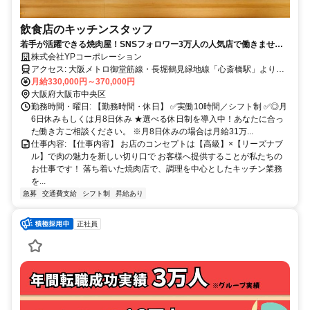
飲食店のキッチンスタッフ
若手が活躍できる焼肉屋！SNSフォロワー3万人の人気店で働きません
か？
株式会社YPコーポレーション
アクセス: 大阪メトロ御堂筋線・長堀鶴見緑地線「心斎橋駅」より徒
歩1分 大阪メトロ四つ橋線「四ツ橋駅」より徒歩3分
月給330,000円～370,000円
大阪府大阪市中央区
勤務時間・曜日: 【勤務時間・休日】 ✅実働10時間／シフト制 ✅◎月
6日休みもしくは月8日休み ★選べる休日制を導入中！あなたに合っ
た働き方ご相談ください。 ※月8日休みの場合は月給31万...
仕事内容: 【仕事内容】 お店のコンセプトは【高級】×【リーズナブ
ル】で肉の魅力を新しい切り口で お客様へ提供することが私たちの
お仕事です！ 落ち着いた焼肉店で、調理を中心としたキッチン業務
を...
急募
交通費支給
シフト制
昇給あり
正社員