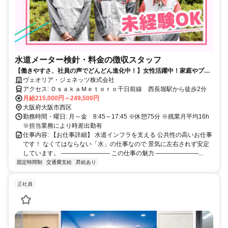
水道メーター検針・料金の徴収スタッフ
【働きやすさ、社員の声でどんどん進化中！】女性活躍中！家庭やプラ
イベートと両立可能／未経験OK／様々な制度が充実！土日祝休み
ヴェオリア・ジェネッツ株式会社
アクセス: ＯｓａｋａＭｅｔｏｒｏ千日前線 西長堀駅から徒歩2分
月給215,000円～249,500円
大阪府大阪市西区
勤務時間・曜日: 月～金 8:45～17:45 ※休憩75分 ※残業月平均16h
※担当業務により時差出勤有
仕事内容: 【お仕事詳細】 水道インフラを支える 公共性の高いお仕事
です！ なくてはならない「水」の仕事なので 景気に左右されず安定
しています。 ―――――――― この仕事の魅力 ―――――――...
固定時間制
交通費支給
昇給あり
正社員