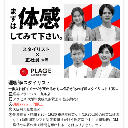
理容師/スタイリスト
一歩入ればイメージが変わるかも…免許があれば即スタイリスト！充実
の研修制度でスキルアップ！
理容プラージュ 九条店
アクセス 大阪中央線九条駅より 徒歩約2分
月給277,200円以上
大阪府大阪市西区
勤務曜日・時間 8:30～19:30 ※基本残業なし(19:30以降の残業はほぼ
なし) 時間固定シフト制 定時退社が叶う理容室です！ ※退勤後にDM
送信や集客作業で時間を奪われることはありません。オフ...