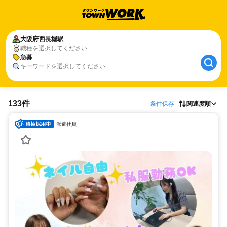
大阪府
西長堀駅
職種を選択してください
急募
キーワードを選択してください
133件
条件保存
関連度順
派遣社員