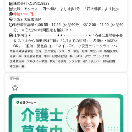
株式会社KOSMO/8823
交通・アクセス 「四ツ橋駅」より徒歩1分、「西大橋駅」より徒歩3
分、「心斎橋駅」より徒歩5分
時給1,500円
大阪府大阪市西区
勤務時間詳細 ①08:55～17:55（休憩60分） ②12:00～21:00（休憩60
分） ※②だけの時間固定も相談OK！
仕事内容 ✦・┈┈┈┈┈ ・✦✦・┈┈┈┈┈ ・✦ ⭐応募は履歴書不要
＆ スマホから簡単登録可能♪ 「1月までの短期」「希望休・固定休
OK」 「服装・髪色自由」「ネイルOK」で 安定のワークライフバ...
業界未経験者歓迎
主婦・主夫歓迎
フリーター歓迎
短期
学歴不問
職場見学可
経験不問
未経験者歓迎
午前
経験者歓迎
ネイルOK
夕方
ブランクOK
交通費支給
フルタイム歓迎
駅近5分以内
シフト制
週4日以上OK
服装自由
履歴書不要
正社員