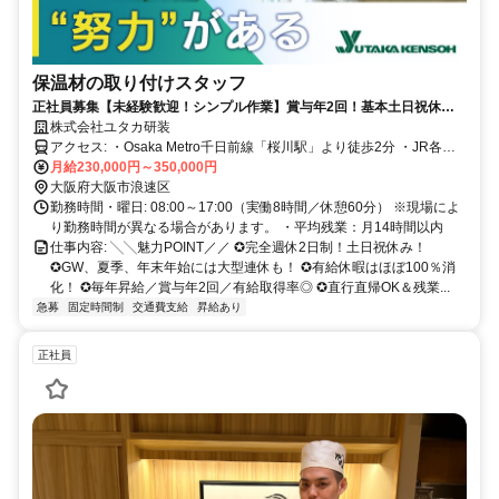
保温材の取り付けスタッフ
正社員募集【未経験歓迎！シンプル作業】賞与年2回！基本土日祝休＆
効率よく働いて残業少なめ♪ 有給消化率ほぼ100%でワークライフバラン
株式会社ユタカ研装
ス充実！
アクセス: ・Osaka Metro千日前線「桜川駅」より徒歩2分 ・JR各線
「難波駅」より徒歩7分 ・Osaka Metro各線「なんば駅」より徒歩8分
月給230,000円～350,000円
・阪神なんば線「桜川駅」より徒歩10分
大阪府大阪市浪速区
勤務時間・曜日: 08:00～17:00（実働8時間／休憩60分） ※現場によ
り勤務時間が異なる場合があります。 ・平均残業：月14時間以内
仕事内容: ╲╲魅力POINT／／ ✪完全週休2日制！土日祝休み！
✪GW、夏季、年末年始には大型連休も！ ✪有給休暇はほぼ100％消
化！ ✪毎年昇給／賞与年2回／有給取得率◎ ✪直行直帰OK＆残業...
急募
固定時間制
交通費支給
昇給あり
正社員