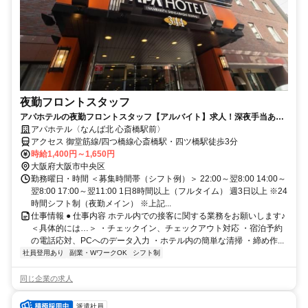
夜勤フロントスタッフ
アパホテルの夜勤フロントスタッフ【アルバイト】求人！深夜手当あり
の夜勤帯でしっかり稼げる
アパホテル〈なんば北 心斎橋駅前〉
アクセス 御堂筋線/四つ橋線心斎橋駅・四ツ橋駅徒歩3分
時給1,400円～1,650円
大阪府大阪市中央区
勤務曜日・時間 ＜募集時間帯（シフト例）＞ 22:00～翌8:00 14:00～
翌8:00 17:00～翌11:00 1日8時間以上（フルタイム） 週3日以上 ※24
時間シフト制（夜勤メイン） ※上記...
仕事情報 ● 仕事内容 ホテル内での接客に関する業務をお願いします♪
＜具体的には…＞ ・チェックイン、チェックアウト対応 ・宿泊予約
の電話応対、PCへのデータ入力 ・ホテル内の簡単な清掃 ・締め作...
社員登用あり
副業・WワークOK
シフト制
同じ企業の求人
派遣社員