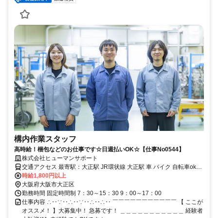
構内作業スタッフ
高時給！梱包などのお仕事です☆日週払いOK☆【仕事No0544】
株式会社ヒューマンサポート
交通アクセス 最寄駅：大正駅 JR環状線 大正駅 車 バイク 自転車ok
【勤務地】 大正区
時給1,800円以上
大阪府大阪市大正区
勤務時間 固定時間制 7：30～15：30 9：00～17：00
仕事内容 ∴‥∵‥∴‥∵‥∴‥∴‥ ￣￣￣￣￣￣￣￣￣￣￣ 【 ここが
オススメ！ 】大募集中！ 急募です！ ＿＿＿＿＿＿＿＿＿＿＿ 経験者