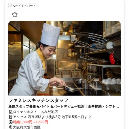
アルバイト・パート
ファミレスキッチンスタッフ
新規スタッフ募集★バイト＆パートデビュー歓迎！食事補助・シフト調
整◎履歴書不要で簡単応募♪
ロイヤルホスト あみだ池店
アクセス 西長堀駅より徒歩2分 地下鉄5番出口すぐ
時給1,300円～1,690円
大阪府大阪市西区