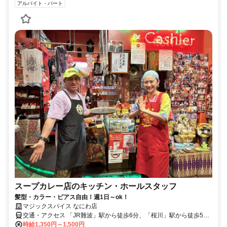
アルバイト・パート
スープカレー店のキッチン・ホールスタッフ
髪型・カラー・ピアス自由！週1日～ok！
マジックスパイス なにわ店
交通・アクセス 「JR難波」駅から徒歩6分、「桜川」駅から徒歩5
分、地下鉄「なんば」駅から徒歩10分
時給1,350円～1,500円