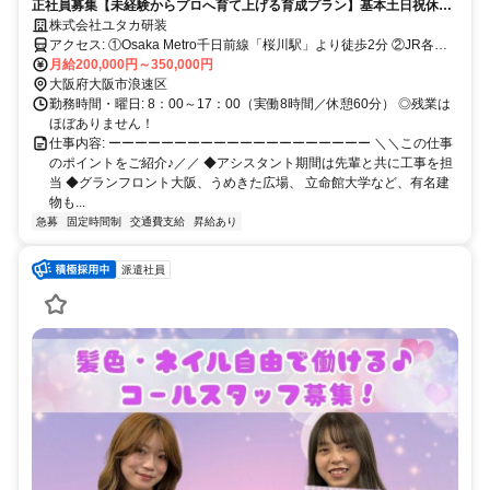
正社員募集【未経験からプロへ育て上げる育成プラン】基本土日祝休み
／残業ほぼナシで効率よく業務／昇給・賞与21期連続支給
株式会社ユタカ研装
アクセス: ①Osaka Metro千日前線「桜川駅」より徒歩2分 ②JR各線
「難波駅」より徒歩7分 ③Osaka Metro各線「なんば駅」より徒歩8分
月給200,000円～350,000円
④阪神なんば線「桜川駅」より徒歩10分
大阪府大阪市浪速区
勤務時間・曜日: 8：00～17：00（実働8時間／休憩60分） ◎残業は
ほぼありません！
仕事内容: ーーーーーーーーーーーーーーーーーーーー ＼＼この仕事
のポイントをご紹介♪／／ ◆アシスタント期間は先輩と共に工事を担
当 ◆グランフロント大阪、うめきた広場、 立命館大学など、有名建
物も...
急募
固定時間制
交通費支給
昇給あり
派遣社員