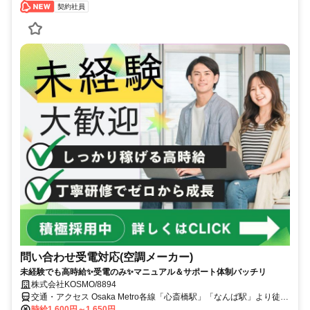
契約社員
問い合わせ受電対応(空調メーカー)
未経験でも高時給✨受電のみ✨マニュアル＆サポート体制バッチリ
株式会社KOSMO/8894
交通・アクセス Osaka Metro各線「心斎橋駅」「なんば駅」より徒歩
5分
時給1,600円～1,650円