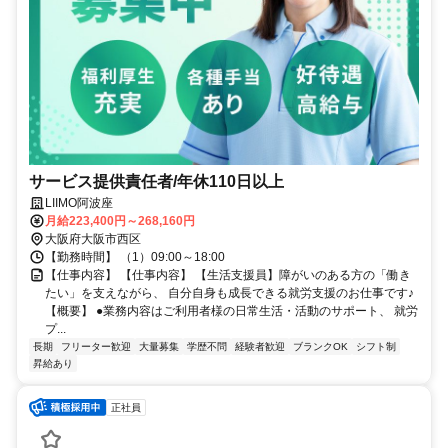
サービス提供責任者/年休110日以上
LIIMO阿波座
月給223,400円～268,160円
大阪府大阪市西区
【勤務時間】 （1）09:00～18:00
【仕事内容】 【仕事内容】 【生活支援員】障がいのある方の「働き
たい」を支えながら、 自分自身も成長できる就労支援のお仕事です♪
【概要】 ●業務内容はご利用者様の日常生活・活動のサポート、 就労
プ...
長期
フリーター歓迎
大量募集
学歴不問
経験者歓迎
ブランクOK
シフト制
昇給あり
正社員