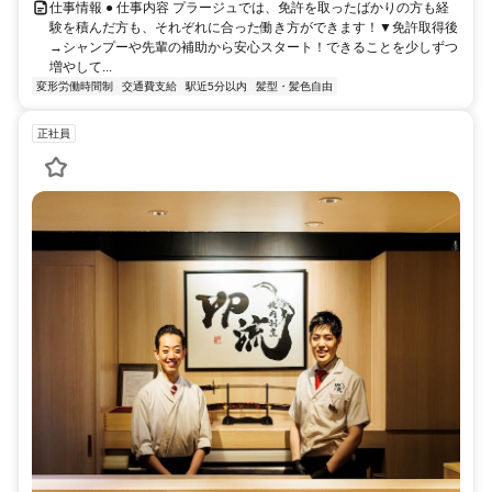
仕事情報 ● 仕事内容 プラージュでは、免許を取ったばかりの方も経
験を積んだ方も、それぞれに合った働き方ができます！▼免許取得後
→シャンプーや先輩の補助から安心スタート！できることを少しずつ
増やして...
変形労働時間制
交通費支給
駅近5分以内
髪型・髪色自由
正社員