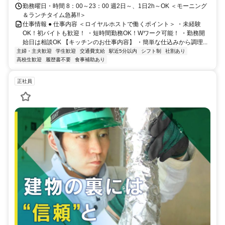
勤務曜日・時間 8：00～23：00 週2日～、1日2h～OK ＜モーニング
＆ランチタイム急募!!＞
仕事情報 ● 仕事内容 ＜ロイヤルホストで働くポイント＞ ・未経験
OK！初バイトも歓迎！ ・短時間勤務OK！Wワーク可能！ ・勤務開
始日は相談OK 【キッチンのお仕事内容】 ・簡単な仕込みから調理...
主婦・主夫歓迎
学生歓迎
交通費支給
駅近5分以内
シフト制
社割あり
高校生歓迎
履歴書不要
食事補助あり
正社員