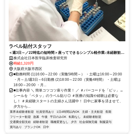
ラベル貼付スタッフ
＜週3日～／22時迄の短時間＞座ってできるシンプル軽作業♪未経験歓
迎、昇給賞与など待遇充実◎
株式会社日本医学臨床検査研究所
時給1,320円
大阪府大阪市西区
■勤務時間 (1)16:00～22:00（実働5時間～） ・土曜は16:00～20:00
・月～土/週3日～6日勤務 (2)18:00～22:00（実働4時間） ・土曜は
18:00～20:00 ・月...
■仕事内容 ＼ 簡単コツコツ座り作業！ ／ ＃バーコードを「ピッ」→
シールを「ペタッ」のラベル貼り◎ ＃医療の知識や経験は必要な
し！ ＃未経験スタートの主婦さん活躍中！ 日中に家事を済ませて、
夕方から...
業界未経験者歓迎
社員登用あり
1日4時間以内OK
主婦・主夫歓迎
長期
フリーター歓迎
急募
午後
平日のみOK
転勤なし
未経験者歓迎
交通費全額支給
経験者歓迎
職種変更なし
夕方
社会保険完備
制服貸与
賞与あり
ブランクOK
日中