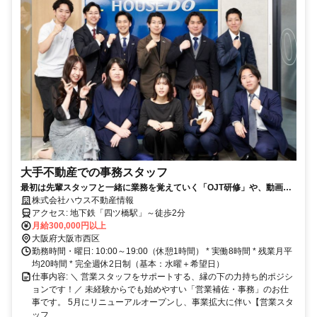
大手不動産での事務スタッフ
最初は先輩スタッフと一緒に業務を覚えていく「OJT研修」や、動画マ
ニュアルも完備。PC入力に自信がない方も、簡単な操作からスタートで
株式会社ハウス不動産情報
きるのでご安心ください。
アクセス: 地下鉄「四ツ橋駅」～徒歩2分
月給300,000円以上
大阪府大阪市西区
勤務時間・曜日: 10:00～19:00（休憩1時間） * 実働8時間 * 残業月平
均20時間 * 完全週休2日制（基本：水曜＋希望日）
仕事内容: ＼ 営業スタッフをサポートする、縁の下の力持ち的ポジシ
ョンです！／ 未経験からでも始めやすい「営業補佐・事務」のお仕
事です。 5月にリニューアルオープンし、事業拡大に伴い【営業スタ
ッフ...