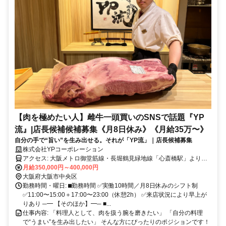
【肉を極めたい人】雌牛一頭買いのSNSで話題『YP
流』|店長候補候補募集《月8日休み》《月給35万〜》
自分の手で“旨い”を生み出せる。それが「YP流」｜店長候補募集
株式会社YPコーポレーション
アクセス: 大阪メトロ御堂筋線・長堀鶴見緑地線「心斎橋駅」より徒
歩1分 大阪メトロ四つ橋線「四ツ橋駅」より徒歩3分
月給350,000円～400,000円
大阪府大阪市中央区
勤務時間・曜日: ⬛︎勤務時間 ✅実働10時間／月8日休みのシフト制
✅11:00〜15:00＋17:00〜23:00（休憩2h） ✅来店状況により早上が
りあり ─━ 【そのほか】━─ ■...
仕事内容: 「料理人として、肉を扱う腕を磨きたい」 「自分の料理
で“うまい”を生み出したい」 そんな方にぴったりのポジションです！