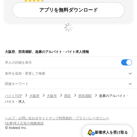
アプリを無料ダウンロード
大阪府、西長堀駅、急募のアルバイト・バイト求人情報
求人の詳細を表示
条件を追加・変更して検索
市区町村を追加・変更
関連キーワード
完全在宅ワーク 全国
シール貼り 在宅
現在地周辺
ガチャガチャ
犬カフェ
大阪府
駅を追加・変更
バイトTOP
大阪府
大阪市
西区
西長堀駅
急募のアルバイト・
大阪府
すべて
バイト・求人
大阪市
すべて
職種を追加・変更
JR京都線
都島区
福島区
此花区
西区
港区
大正区
天王寺区
浪速区
西淀川区
東淀川区
東成区
島本駅
高槻駅
摂津富田駅
JR総持寺駅
茨木駅
千里丘駅
岸辺駅
吹田駅
東淀川駅
飲食・フードサービス
生野区
旭区
城東区
阿倍野区
住吉区
東住吉区
西成区
淀川区
鶴見区
住之江区
特徴を追加・変更
新大阪駅
大阪駅
飲食・フードサービス
平野区
北区
中央区
すべて
ヘルプ・お問い合わせ
サイトマップ
利用規約・プライバシーポリシー
ホールスタッフ
キッチンスタッフ
皿洗い・洗い場
精肉・鮮魚加工
給食調理
人気
[企業]求人広告の掲載相談
JR神戸線(大阪～神戸)
堺市
すべて
雇用形態を追加・変更
パン屋（ベーカリー）
フードカウンター販売員
バー（BAR）・バーテンダー
日払いOK
高校生歓迎
学生歓迎
深夜の仕事
髪型・髪色自由
ひげOK
ネイルOK
大阪駅
塚本駅
堺区
中区
東区
西区
南区
北区
美原区
新着求人を受け取る
飲食店補助（開店・閉店準備）
飲食店（店長・マネージャー）
ピアスOK
アルバイト・パート
履歴書不要
オープニングスタッフ
留学生・外国人活躍中
都道府県を変更