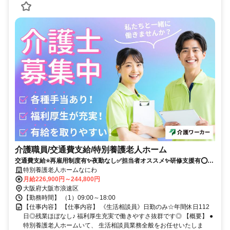
介護職員/交通費支給/特別養護老人ホーム
交通費支給⭐️再雇用制度有✨夜勤なし✅️担当者オススメ✨研修支援有⭕️経
験者優遇✨駅チカ
特別養護老人ホームなにわ
月給226,900円～244,800円
大阪府大阪市浪速区
【勤務時間】 （1）09:00～18:00
【仕事内容】 【仕事内容】 《生活相談員》日勤のみ☆年間休日112
日◎残業ほぼなし♪ 福利厚生充実で働きやすさ抜群です◎ 【概要】 ●
特別養護老人ホームいて、 生活相談員業務全般をお任せいたしま