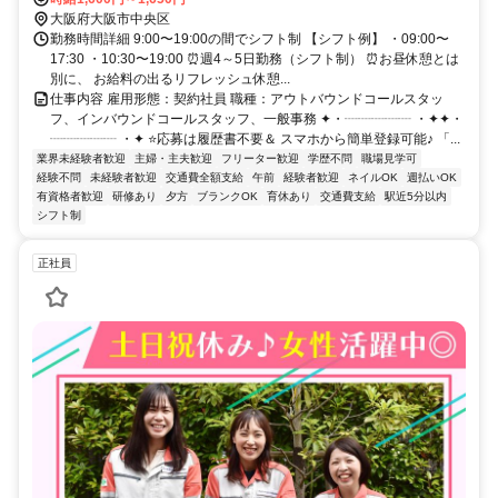
大阪府大阪市中央区
勤務時間詳細 9:00〜19:00の間でシフト制 【シフト例】 ・09:00〜
17:30 ・10:30〜19:00 ⏰週4～5日勤務（シフト制） ⏰お昼休憩とは
別に、 お給料の出るリフレッシュ休憩...
仕事内容 雇用形態：契約社員 職種：アウトバウンドコールスタッ
フ、インバウンドコールスタッフ、一般事務 ✦・┈┈┈┈┈ ・✦✦・
┈┈┈┈┈ ・✦ ⭐応募は履歴書不要＆ スマホから簡単登録可能♪ 「...
業界未経験者歓迎
主婦・主夫歓迎
フリーター歓迎
学歴不問
職場見学可
経験不問
未経験者歓迎
交通費全額支給
午前
経験者歓迎
ネイルOK
週払いOK
有資格者歓迎
研修あり
夕方
ブランクOK
育休あり
交通費支給
駅近5分以内
シフト制
正社員