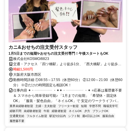
カニ&おせちの注文受付スタッフ
1月5日までの短期✨おせちの注文受付専門！午後スタートもOK
株式会社KOSMO/8823
交通・アクセス 「四ツ橋駅」より徒歩1分、「西大橋駅」より徒歩3
分、「心斎橋駅」より徒歩5分
時給1,500円
大阪府大阪市西区
勤務時間詳細 ①08:55～17:55（休憩60分） ②12:00～21:00（休憩60
分） ※②だけの時間固定も相談OK！
仕事内容 ✦・┈┈┈┈┈ ・✦✦・┈┈┈┈┈ ・✦ ⭐応募は履歴書不要
＆ スマホから簡単登録可能♪ 「1月までの短期」「希望休・固定休
OK」 「服装・髪色自由」「ネイルOK」で 安定のワークライフバ...
業界未経験者歓迎
主婦・主夫歓迎
フリーター歓迎
短期
学歴不問
職場見学可
経験不問
未経験者歓迎
午前
経験者歓迎
ネイルOK
夕方
ブランクOK
交通費支給
フルタイム歓迎
駅近5分以内
シフト制
週4日以上OK
服装自由
履歴書不要