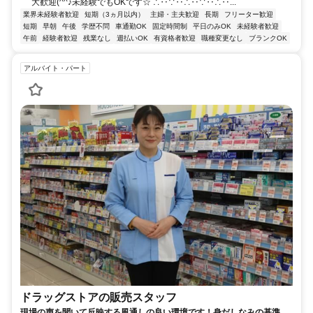
大歓迎(^^♪未経験でもOKです☆ ∴‥∵‥∴‥∵‥∴‥...
業界未経験者歓迎
短期（3ヵ月以内）
主婦・主夫歓迎
長期
フリーター歓迎
短期
早朝
午後
学歴不問
車通勤OK
固定時間制
平日のみOK
未経験者歓迎
午前
経験者歓迎
残業なし
週払いOK
有資格者歓迎
職種変更なし
ブランクOK
アルバイト・パート
ドラッグストアの販売スタッフ
現場の声を聞いて反映する風通しの良い環境です！身だしなみの基準を