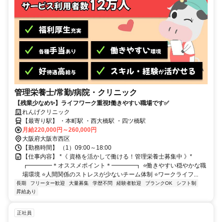
管理栄養士/常勤/病院・クリニック
【残業少なめ✨】ライフワーク重視❗️働きやすい職場です✅️
れんげクリニック
【最寄り駅】 ・本町駅 ・西大橋駅 ・四ツ橋駅
月給220,000円～260,000円
大阪府大阪市西区
【勤務時間】 （1）09:00～18:00
【仕事内容】 *《 資格を活かして働ける！管理栄養士募集中 》*
┏━━━━＊オススメポイント＊━━━━┓ ⭐️働きやすい穏やかな職
場環境 ⭐️人間関係のストレスが少ないチーム体制 ⭐️ワークライフ...
長期
フリーター歓迎
大量募集
学歴不問
経験者歓迎
ブランクOK
シフト制
昇給あり
正社員