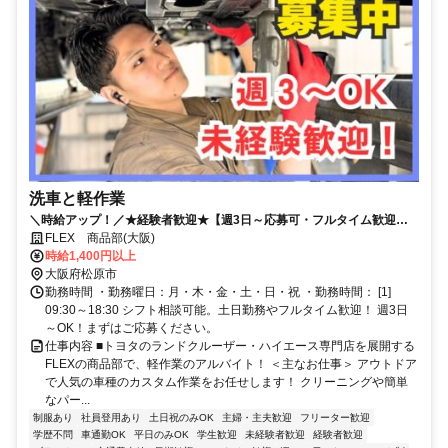
洗車と軽作業
＼時給アップ！／★経験者歓迎★【週3日～応募可・フルタイム歓迎】
車のカスタム作業のお仕事！
FLEX 商品部(大阪)
時給1,400円以上
大阪府松原市
勤務時間 ・勤務曜日：月・木・金・土・日・祝 ・勤務時間： [1]
09:30～18:30 シフト相談可能。土日勤務やフルタイム歓迎！ 週3日
～OK！まずはご応募ください。
仕事内容 ■トヨタのランドクルーザー・ハイエース専門店を展開する
FLEXの商品部で、軽作業のアルバイト！ ＜主なお仕事＞ アウトドア
で人気の車種のカスタム作業をお任せします！ クリーニングや簡単
なパー...
制服あり
社員登用あり
土日祝のみOK
主婦・主夫歓迎
フリーター歓迎
学歴不問
車通勤OK
平日のみOK
学生歓迎
未経験者歓迎
経験者歓迎