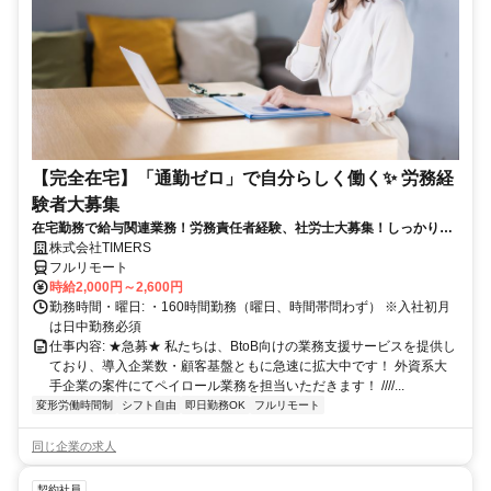
【完全在宅】「通勤ゼロ」で自分らしく働く✨ 労務経
験者大募集
在宅勤務で給与関連業務！労務責任者経験、社労士大募集！しっかり稼
ぎたい方、注目！
株式会社TIMERS
フルリモート
時給2,000円～2,600円
勤務時間・曜日: ・160時間勤務（曜日、時間帯問わず） ※入社初月
は日中勤務必須
仕事内容: ★急募★ 私たちは、BtoB向けの業務支援サービスを提供し
ており、導入企業数・顧客基盤ともに急速に拡大中です！ 外資系大
手企業の案件にてペイロール業務を担当いただきます！ ////...
変形労働時間制
シフト自由
即日勤務OK
フルリモート
同じ企業の求人
契約社員