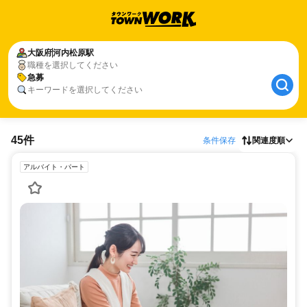
大阪府
河内松原駅
職種を選択してください
急募
キーワードを選択してください
45件
条件保存
関連度順
アルバイト・パート