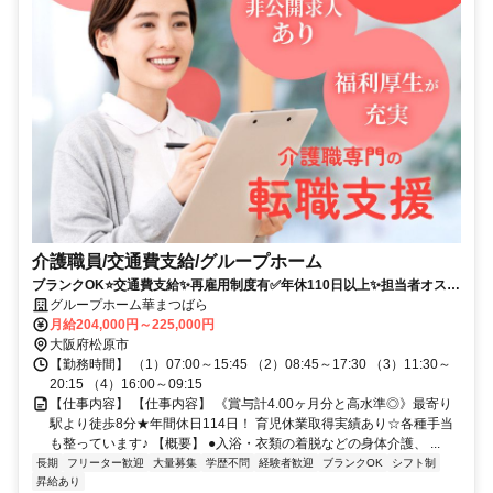
介護職員/交通費支給/グループホーム
ブランクOK⭐️交通費支給✨再雇用制度有✅️年休110日以上✨担当者オスス
メ⭕️経験者優遇✨週休2日❗️駅チカ
グループホーム華まつばら
月給204,000円～225,000円
大阪府松原市
【勤務時間】 （1）07:00～15:45 （2）08:45～17:30 （3）11:30～
20:15 （4）16:00～09:15
【仕事内容】 【仕事内容】 《賞与計4.00ヶ月分と高水準◎》最寄り
駅より徒歩8分★年間休日114日！ 育児休業取得実績あり☆各種手当
も整っています♪ 【概要】 ●入浴・衣類の着脱などの身体介護、 ...
長期
フリーター歓迎
大量募集
学歴不問
経験者歓迎
ブランクOK
シフト制
昇給あり