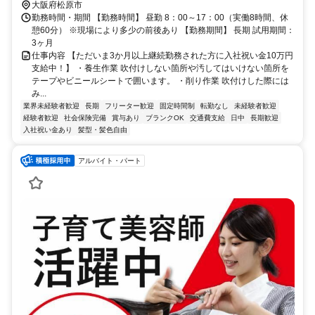
大阪府松原市
勤務時間・期間 【勤務時間】 昼勤 8：00～17：00（実働8時間、休
憩60分） ※現場により多少の前後あり 【勤務期間】 長期 試用期間：
3ヶ月
仕事内容 【ただいま3か月以上継続勤務された方に入社祝い金10万円
支給中！】 ・養生作業 吹付けしない箇所や汚してはいけない箇所を
テープやビニールシートで囲います。 ・削り作業 吹付けした際には
み...
業界未経験者歓迎
長期
フリーター歓迎
固定時間制
転勤なし
未経験者歓迎
経験者歓迎
社会保険完備
賞与あり
ブランクOK
交通費支給
日中
長期歓迎
入社祝い金あり
髪型・髪色自由
アルバイト・パート