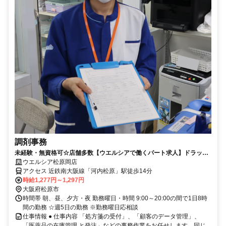
調剤事務
未経験・無資格可☆店舗多数【ウエルシアで働くパート求人】ドラッグ
ストアの調剤事務
ウエルシア松原岡店
アクセス 近鉄南大阪線「河内松原」駅徒歩14分
時給1,277円～1,297円
大阪府松原市
時間帯 朝、昼、夕方・夜 勤務曜日・時間 9:00～20:00の間で1日8時
間の勤務 ☆週5日の勤務 ※勤務曜日応相談
仕事情報 ● 仕事内容 「処方箋の受付」、「顧客のデータ管理」、
「医薬品の在庫管理 と発注」などの事務作業をお任せします。同じ