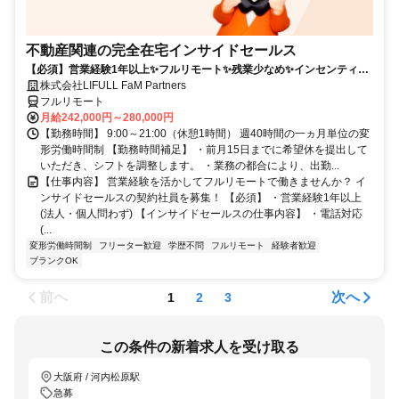
不動産関連の完全在宅インサイドセールス
【必須】営業経験1年以上✨フルリモート✨残業少なめ✨インセンティブ
有
株式会社LIFULL FaM Partners
フルリモート
月給242,000円～280,000円
【勤務時間】 9:00～21:00（休憩1時間） 週40時間の一ヵ月単位の変
形労働時間制 【勤務時間補足】 ・前月15日までに希望休を提出して
いただき、シフトを調整します。 ・業務の都合により、出勤...
【仕事内容】 営業経験を活かしてフルリモートで働きませんか？ イ
ンサイドセールスの契約社員を募集！ 【必須】 ・営業経験1年以上
(法人・個人問わず) 【インサイドセールスの仕事内容】 ・電話対応
(...
変形労働時間制
フリーター歓迎
学歴不問
フルリモート
経験者歓迎
ブランクOK
前へ
次へ
1
2
3
この条件の新着求人を受け取る
大阪府 / 河内松原駅
急募