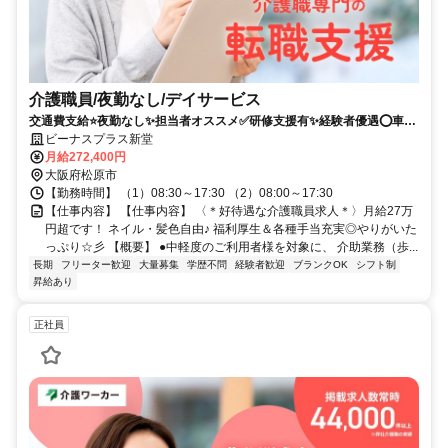
介護職員/夜勤なし/デイサービス
交通費支給⭐️夜勤なし✨担当者オススメ✅️研修支援有✨経験者優遇⭕️車通
勤ＯＫ
ビーナスプラス新堂
月給272,400円
大阪府松原市
【勤務時間】 （1）08:30～17:30 （2）08:00～17:30
【仕事内容】 【仕事内容】 〈＊好待遇な介護職員求人＊〉月給27万
円超です！ ネイル・髪色自由♪ 福利厚生＆各種手当充実◎やりがいた
っぷり☆彡 【概要】 ●中軽度のご利用者様を対象に、 介助業務（歩...
長期
フリーター歓迎
大量募集
学歴不問
経験者歓迎
ブランクOK
シフト制
昇給あり
正社員