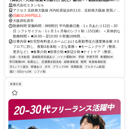
＼高収入！人気の夜勤★日給3万円以上／週2回～！勤務回数相談OK♪夜
勤3名体制｜車通勤相談可能◎
株式会社エタンセル
アクセス 近鉄南大阪線 河内松原徒歩約11分、近鉄南大阪線 恵我ノ荘
出入口1徒歩約13分、近鉄南大阪線 高見ノ里徒歩約23分 【勤務地最
日給32,000円以上
寄駅】近鉄南大阪線「河内松原」駅より徒歩8分
大阪府松原市
勤務時間 実働時間：8時間/日 平均勤務日数：1ヶ月あたり12日～20
日 シフトサイクル：1ヶ月 1ヶ月毎のシフト制（15日締） ＜具体的な
勤務時間＞ ■16:00～翌10:00 ※実働16時間、...
仕事内容 ■住宅型有料老人ホームにおける夜勤専従介護業務全般 ※3
フロアに対し、夜勤3名体制 ＜主な業務＞ ■モーニングケア（整容、
更衣など） ■食事介助 ■排泄介助 ■身辺介助 ■ナイトケア（整容...
主婦・主夫歓迎
資格取得支援あり
バイク通勤OK
早朝
学歴不問
車通勤OK
即日勤務OK
転勤なし
交通費全額支給
経験者歓迎
夜間
有資格者歓迎
月1シフト提出
研修あり
夕方
ブランクOK
長期歓迎
フルタイム歓迎
週2・3日からOK
シフト制
派遣社員