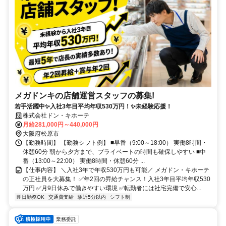
メガドンキの店舗運営スタッフの募集!
若手活躍中✨入社3年目平均年収530万円！✨未経験応援！
株式会社ドン・キホーテ
月給281,000円～440,000円
大阪府松原市
【勤務時間】 【勤務シフト例】 ■早番（9:00～18:00） 実働8時間・
休憩60分 朝から夕方まで、プライベートの時間も確保しやすい ■中
番（13:00～22:00） 実働8時間・休憩60分 ...
【仕事内容】 ＼入社3年で年収530万円も可能／ メガドン・キホーテ
の正社員を大募集！ ✅年2回の昇給チャンス！入社3年目平均年収530
万円 ✅月9日休みで働きやすい環境 ✅転勤者には社宅完備で安心...
即日勤務OK
交通費支給
駅近5分以内
シフト制
業務委託