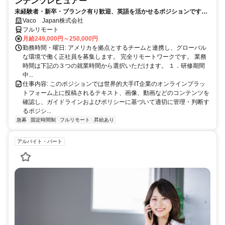
ンテンツレビュアー
未経験者・新卒・ブランク有り歓迎、英語を活かせるポジションです。
完全リモート
Vaco Japan株式会社
フルリモート
月給249,000円～250,000円
勤務時間・曜日: アメリカを拠点とするチームと連携し、グローバル
な環境で働く正社員を募集します。 完全リモートワークです。 業務
時間は下記の３つの就業時間から選択いただけます。 １．研修期間
中...
仕事内容: このポジションでは世界的大手IT企業のオンラインプラッ
トフォーム上に投稿されるテキスト、画像、動画などのコンテンツを
確認し、ガイドラインおよびポリシーに基づいて適切に管理・判断す
るポジシ...
急募
固定時間制
フルリモート
昇給あり
アルバイト・パート