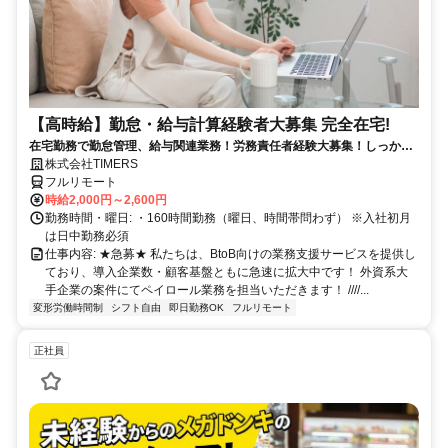
【高時給】勤怠・給与計算経験者大募集 完全在宅!
在宅勤務で勤怠管理、給与関連業務！労務責任者経験大募集！しっかり
稼ぎたい方、注目！
株式会社TIMERS
フルリモート
時給2,000円～2,600円
勤務時間・曜日: ・160時間勤務（曜日、時間帯問わず） ※入社初月
は日中勤務必須
仕事内容: ★急募★ 私たちは、BtoB向けの業務支援サービスを提供し
ており、導入企業数・顧客基盤ともに急速に拡大中です！ 外資系大
手企業の案件にてペイロール業務を担当いただきます！ ////...
変形労働時間制
シフト自由
即日勤務OK
フルリモート
正社員