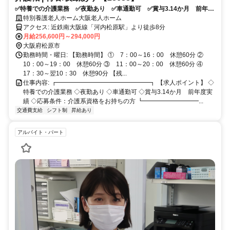
✅特養での介護業務 ✅夜勤あり ✅車通勤可 ✅賞与3.14か月 前年度
実績 ✅応募条件：介護系資格をお持ちの方
特別養護老人ホーム大阪老人ホーム
アクセス: 近鉄南大阪線「河内松原駅」より徒歩8分
月給256,600円～294,000円
大阪府松原市
勤務時間・曜日: 【勤務時間】 ① 7：00～16：00 休憩60分 ②
10：00～19：00 休憩60分 ③ 11：00～20：00 休憩60分 ④
17：30～翌10：30 休憩90分 【残...
仕事内容: ┏━━━━━━━━━━━━━━━┓ 【求人ポイント】 ◇
特養での介護業務 ◇夜勤あり ◇車通勤可 ◇賞与3.14か月 前年度実
績 ◇応募条件：介護系資格をお持ちの方 ┗━━━━━━━━━...
交通費支給
シフト制
昇給あり
アルバイト・パート