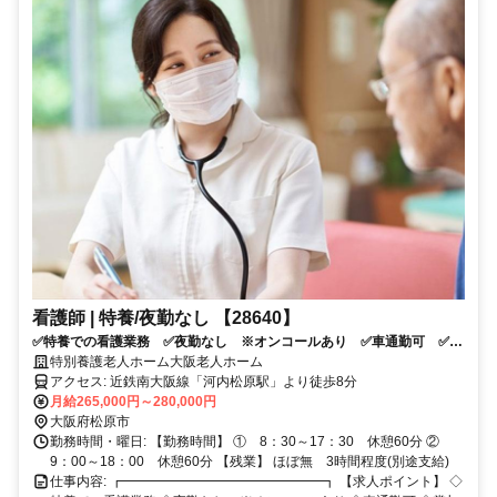
看護師 | 特養/夜勤なし 【28640】
✅特養での看護業務 ✅夜勤なし ※オンコールあり ✅車通勤可 ✅賞
与3.14か月 前年度実績
特別養護老人ホーム大阪老人ホーム
アクセス: 近鉄南大阪線「河内松原駅」より徒歩8分
月給265,000円～280,000円
大阪府松原市
勤務時間・曜日: 【勤務時間】 ① 8：30～17：30 休憩60分 ②
9：00～18：00 休憩60分 【残業】 ほぼ無 3時間程度(別途支給)
仕事内容: ┏━━━━━━━━━━━━━━━┓ 【求人ポイント】 ◇