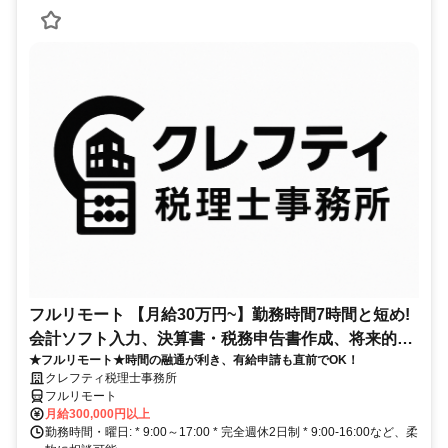
フルリモート 【月給30万円~】勤務時間7時間と短め!
会計ソフト入力、決算書・税務申告書作成、将来的に
★フルリモート★時間の融通が利き、有給申請も直前でOK！
決算説明も
クレフティ税理士事務所
フルリモート
月給300,000円以上
勤務時間・曜日: * 9:00～17:00 * 完全週休2日制 * 9:00-16:00など、柔