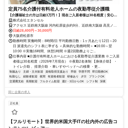
定員75名介護付有料老人ホームの夜勤専従介護職
【介護福祉士の方は日給3万円！】現在ご入居者様は30名程度｜安心の
夜勤2名体制｜最寄駅より徒歩7分！交通費全額支給
株式会社エタンセル
アクセス 近鉄南大阪線 河内松原徒歩約9分、近鉄南大阪線 高見ノ里
徒歩約19分、近鉄南大阪線 布忍徒歩約23分 【勤務地最寄駅】近鉄南
日給28,400円～30,000円
大阪線「河内松原」駅より徒歩7分
大阪府松原市
勤務時間 実働時間：8時間/日 平均勤務日数：1ヶ月あたり12日～20
日 派遣先のシフト表に準ずる ＜具体的な勤務時間＞ ■16:00～翌
10:00 ※実働16時間、休憩1時間 ※週2回勤務よりご...
仕事内容 ■介護付有料老人ホームにおける夜勤専従介護業務 ※ご入居
者様は30名程度（2026年7月現在） ※夜勤2名体制 【身体介助】 ・
トイレ介助 、排泄介助 ・車いすやベッドへの移乗 ・更...
制服あり
主婦・主夫歓迎
資格取得支援あり
早朝
学歴不問
即日勤務OK
転勤なし
経験者歓迎
夜間
有資格者歓迎
研修あり
夕方
ブランクOK
交通費支給
長期歓迎
フルタイム歓迎
週2・3日からOK
シフト制
深夜
同じ企業の求人
正社員
【フルリモート】世界的米国大手ITの社内外の広告コ