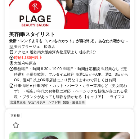
美容師/スタイリスト
最新トレンドよりも「いつものカット」が喜ばれる。あなたの確かな基
礎技術が活きる場所。
美容プラージュ 松原店
アクセス 近鉄南大阪線河内松原駅より 徒歩約2分
時給1,180円以上
大阪府松原市
勤務曜日・時間 8:30～19:00 ※曜日・時間は応相談 ※残業なしで定
時退社 ※長期歓迎、フルタイム歓迎 ※週1日からOK、週2、3日から
OK、週4日以上OK等店舗により異なりますので詳しくはお問...
仕事情報 ● 仕事内容 ・カット・パーマ・カラー業務など（男女問わ
ず） ・幅広い年代のお客様に対応 ・ベーシックな技術が喜ばれる環
境 ・ブランクがあっても経験を活かせる 【キャリア】 ・ライフス...
交通費支給
駅近5分以内
シフト制
髪型・髪色自由
正社員