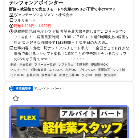
テレフォンアポインター
面接～就業後まで完全リモート✨先輩の95％が子育て中のママ♫
ヴァンテージマネジメント株式会社
フルリモート
時給1,226円～1,920円
勤務時間詳細 完全シフト制 希望を最大限考慮します♫ ⏰月～金でシ
フト自由！ （稼働目安時間： 9:00～17:00 ） ※週9時間以上の稼働を
想定 ⏰お好きな時間帯で1日3時間～！ ⏰平日のみの週...
仕事内容 ✨出社一切ナシ！フルリモート求人！ ✨全国どこでも好きな
場所で働ける♫ ✨シフト柔軟！1週間ごとの申告制 ✨今いるスタッフ
の95％が子育てママ ༶ ༶ ༶ ༶ ༶ ༶ ༶ ༶ ༶ ༶ ༶ ༶...
主婦・主夫歓迎
フリーター歓迎
シフト自由
学歴不問
即日勤務OK
フルリモート
経験者歓迎
ネイルOK
在宅OK
ブランクOK
長期歓迎
シフト制
ピアスOK
服装自由
履歴書不要
友達と応募OK
ひげOK
髪型・髪色自由
アルバイト・パート