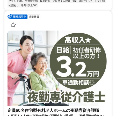
ブランクOK
交通費支給
長期歓迎
フルタイム歓迎
週2・3日からOK
シフト制
社割あり
週4日以上OK
派遣社員
定員60名住宅型有料老人ホームの夜勤専従介護職