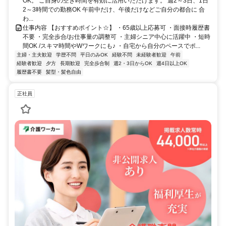
OK。 ご自身の空き時間を有効に活用いただけます。 週2～3日、1日
2～3時間での勤務OK 午前中だけ、午後だけなどご自分の都合に 合
わ...
仕事内容 【おすすめポイント☆】 ・65歳以上応募可 ・面接時履歴書
不要 ・完全歩合/お仕事量の調整可 ・主婦シニア中心に活躍中 ・短時
間OK /スキマ時間やWワークにも♪ ・自宅から自分のペースでポ...
主婦・主夫歓迎
学歴不問
平日のみOK
経験不問
未経験者歓迎
午前
経験者歓迎
夕方
長期歓迎
完全歩合制
週2・3日からOK
週4日以上OK
履歴書不要
髪型・髪色自由
正社員