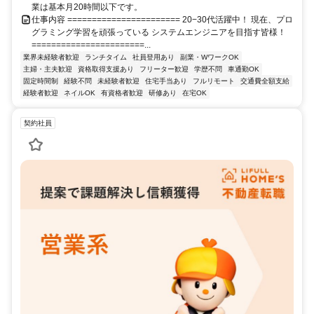
業は基本月20時間以下です。
仕事内容 ======================= 20−30代活躍中！ 現在、プロ
グラミング学習を頑張っている システムエンジニアを目指す皆様！
=======================...
業界未経験者歓迎
ランチタイム
社員登用あり
副業・WワークOK
主婦・主夫歓迎
資格取得支援あり
フリーター歓迎
学歴不問
車通勤OK
固定時間制
経験不問
未経験者歓迎
住宅手当あり
フルリモート
交通費全額支給
経験者歓迎
ネイルOK
有資格者歓迎
研修あり
在宅OK
契約社員