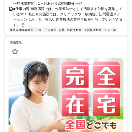
平均残業時間：1ヶ月あたり20時間0分 平均...
■仕事内容 南堺病院では、作業療法士として活躍する仲間を募集して
います！ 私たちの施設では、クリニックや一般病院、訪問看護ステ
ーションにおける、幅広い作業療法の業務全般を担当していただきま
す。 患...
業界未経験者歓迎
主婦・主夫歓迎
急募
経験者歓迎
有資格者歓迎
シフト制
業務委託