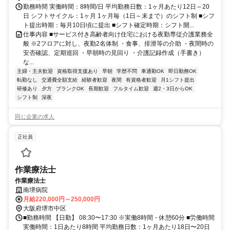
勤務時間 実働時間：8時間/日 平均勤務日数：1ヶ月あたり12日～20
日 シフトサイクル：1ヶ月 1ヶ月毎（1日～末まで）のシフト制 ■シフ
ト提出時期：毎月10日頃に提出 ■シフト確定時期：シフト開...
仕事内容 ■サービス付き高齢者向け住宅における夜勤専従介護業務全
般 ※2フロアに対し、夜勤2名体制 ・食事、排泄等の介助 ・夜間時の
安否確認、定期巡回 ・早朝時の見回り ・介護記録作成（手書き）
な...
主婦・主夫歓迎
資格取得支援あり
早朝
学歴不問
車通勤OK
即日勤務OK
転勤なし
交通費全額支給
経験者歓迎
夜間
有資格者歓迎
月1シフト提出
研修あり
夕方
ブランクOK
長期歓迎
フルタイム歓迎
週2・3日からOK
シフト制
深夜
同じ企業の求人
正社員
作業療法士
作業療法士
南堺病院
月給220,000円～250,000円
大阪府堺市中区
■勤務時間 【日勤】 08:30〜17:30 ※実働8時間・休憩60分 ■労働時間
実働時間：1日あたり8時間 平均勤務日数：1ヶ月あたり18日〜20日