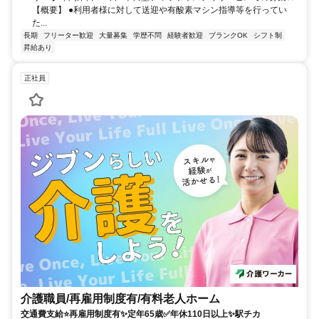
【概要】 ●利用者様に対して送迎や有酸素マシン指導等を行ってい
た...
長期
フリーター歓迎
大量募集
学歴不問
経験者歓迎
ブランクOK
シフト制
昇給あり
正社員
介護職員/再雇用制度有/有料老人ホーム
交通費支給⭐️再雇用制度有✨定年65歳✅️年休110日以上✨駅チカ