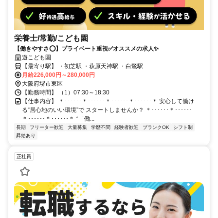
栄養士/常勤/こども園
【働きやすさ⭕️】プライベート重視✅️オススメの求人✨
遊こども園
【最寄り駅】 ・初芝駅 ・萩原天神駅 ・白鷺駅
月給226,000円～280,000円
大阪府堺市東区
【勤務時間】 （1）07:30～18:30
【仕事内容】 ＊･･････＊･･････＊･･････＊･･････＊ 安心して働け
る“居心地のいい環境”で スタートしませんか？ ＊･･････＊･･････
＊･･････＊･･････＊ *「働...
長期
フリーター歓迎
大量募集
学歴不問
経験者歓迎
ブランクOK
シフト制
昇給あり
正社員