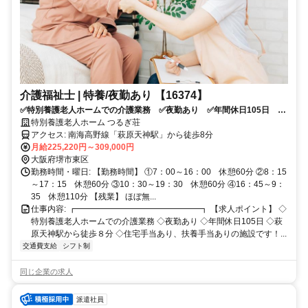
介護福祉士 | 特養/夜勤あり 【16374】
✅特別養護老人ホームでの介護業務 ✅夜勤あり ✅年間休日105日 ✅
萩原天神駅から徒歩８分 ✅住宅手当あり、扶養手当ありの施設で
特別養護老人ホーム つるぎ荘
す！ ✅応募条件：介護系資格をお持ちの方
アクセス: 南海高野線「萩原天神駅」から徒歩8分
月給225,220円～309,000円
大阪府堺市東区
勤務時間・曜日: 【勤務時間】 ①7：00～16：00 休憩60分 ②8：15
～17：15 休憩60分 ③10：30～19：30 休憩60分 ④16：45～9：
35 休憩110分 【残業】 ほぼ無...
仕事内容: ┏━━━━━━━━━━━━━━━┓ 【求人ポイント】 ◇
特別養護老人ホームでの介護業務 ◇夜勤あり ◇年間休日105日 ◇萩
原天神駅から徒歩８分 ◇住宅手当あり、扶養手当ありの施設です！...
交通費支給
シフト制
同じ企業の求人
派遣社員