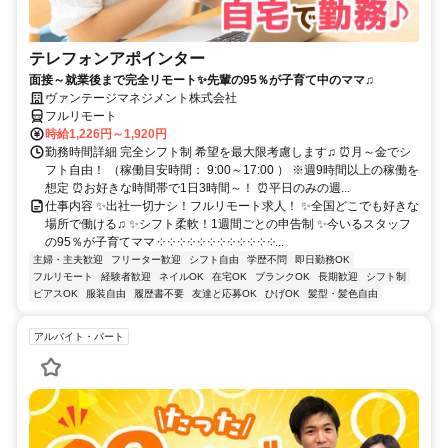
テレフォンアポインター
面接～就業後まで完全リモート✨先輩の95％が子育て中のママ♫
ヴァンテージマネジメント株式会社
フルリモート
時給1,226円～1,920円
勤務時間詳細 完全シフト制 希望を最大限考慮します♫ ⏰月～金でシ
フト自由！ （稼働目安時間： 9:00～17:00 ） ※週9時間以上の稼働を
想定 ⏰お好きな時間帯で1日3時間～！ ⏰平日のみの週...
仕事内容 ✨出社一切ナシ！フルリモート求人！ ✨全国どこでも好きな
場所で働ける♫ ✨シフト柔軟！1週間ごとの申告制 ✨今いるスタッフ
の95％が子育てママ ༶ ༶ ༶ ༶ ༶ ༶ ༶ ༶ ༶ ༶ ༶ ༶...
主婦・主夫歓迎
フリーター歓迎
シフト自由
学歴不問
即日勤務OK
フルリモート
経験者歓迎
ネイルOK
在宅OK
ブランクOK
長期歓迎
シフト制
ピアスOK
服装自由
履歴書不要
友達と応募OK
ひげOK
髪型・髪色自由
アルバイト・パート