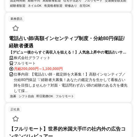
固定時間制
経験不問
未経験者歓迎
住宅手当あり
フルリモート
交通費全額支給
経験者歓迎
ネイルOK
有資格者歓迎
研修あり
在宅OK
業務委託
電話占い師/高額インセンティブ制度・分給80円保証/
経験者優遇
【デビュー後からすぐ高収入を狙える！】人気急上昇中の電話占いサイ
トで占いのお仕事
株式会社グラフィット
フルリモート
月給200,000円～1,100,000円
仕事内容: 【電話占い師・鑑定師を大募集！】高額インセンティブ／
分給80円保証 ▽経験者大募集！あなたの鑑定力を生かして看板占い
師を目指しませんか？対面・電話問わず占い師の経験のある方を優先
して採...
急募
シフト自由
即日勤務OK
フルリモート
正社員
【フルリモート】世界的米国大手ITの社内外の広告コ
ンテンツレビュアー