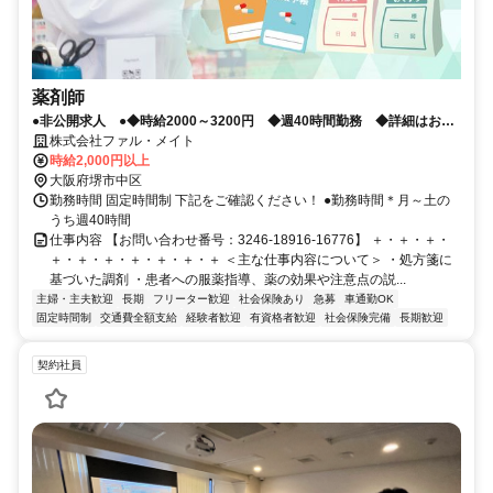
薬剤師
●非公開求人 ●◆時給2000～3200円 ◆週40時間勤務 ◆詳細はお問
い合わせください♪
株式会社ファル・メイト
時給2,000円以上
大阪府堺市中区
勤務時間 固定時間制 下記をご確認ください！ ●勤務時間＊月～土の
うち週40時間
仕事内容 【お問い合わせ番号：3246-18916-16776】 ＋・＋・＋・
＋・＋・＋・＋・＋・＋・＋ ＜主な仕事内容について＞ ・処方箋に
基づいた調剤 ・患者への服薬指導、薬の効果や注意点の説...
主婦・主夫歓迎
長期
フリーター歓迎
社会保険あり
急募
車通勤OK
固定時間制
交通費全額支給
経験者歓迎
有資格者歓迎
社会保険完備
長期歓迎
契約社員