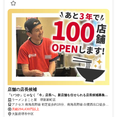
店舗の店長候補
「いつか」じゃなく「今」店長へ。新店舗を任せられる店長候補募集！
★月8日休み★賞与2回★子供手当有★残業代全額負担★有給100％取得
ラーメンまこと屋 堺新家町店
アクセス 南海高野線 初芝徒歩約16分、南海高野線 白鷺西出口徒歩約
20分、南海高野線 萩原天神徒歩約24分 高野街道(国道310号線)沿い/
月給294,430円以上
最寄：初芝駅
大阪府堺市中区