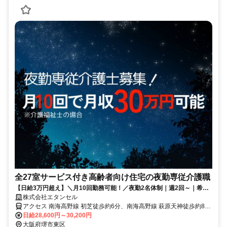
全27室サービス付き高齢者向け住宅の夜勤専従介護職
【日給3万円超え】＼月10回勤務可能！／夜勤2名体制｜週2回～｜希望
休相談OK｜車通勤可能｜少人数制で綺麗な施設♪
株式会社エタンセル
アクセス 南海高野線 初芝徒歩約6分、南海高野線 萩原天神徒歩約8
分、南海高野線 白鷺西出口徒歩約25分 【勤務地最寄駅】南海高野線
日給28,600円～30,200円
「初芝」駅より徒歩9分
大阪府堺市東区