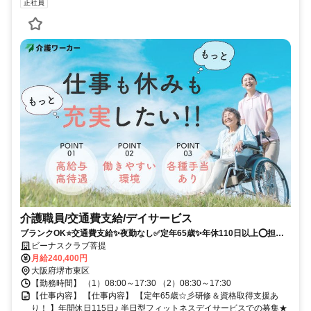
正社員
介護職員/交通費支給/デイサービス
ブランクOK⭐️交通費支給✨夜勤なし✅️定年65歳✨年休110日以上⭕️担当
者オススメ✨研修支援有❗️車通勤ＯＫ⭐️週休2日
ビーナスクラブ菩提
月給240,400円
大阪府堺市東区
【勤務時間】 （1）08:00～17:30 （2）08:30～17:30
【仕事内容】 【仕事内容】 【定年65歳☆彡研修＆資格取得支援あ
り！ 】年間休日115日♪ 半日型フィットネスデイサービスでの募集★