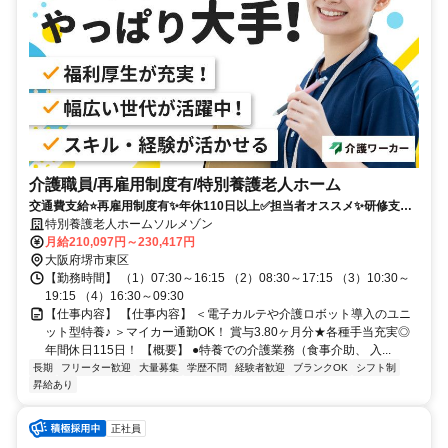
介護職員/再雇用制度有/特別養護老人ホーム
交通費支給⭐️再雇用制度有✨年休110日以上✅️担当者オススメ✨研修支援
有⭕️経験者優遇✨車通勤ＯＫ
特別養護老人ホームソルメゾン
月給210,097円～230,417円
大阪府堺市東区
【勤務時間】 （1）07:30～16:15 （2）08:30～17:15 （3）10:30～
19:15 （4）16:30～09:30
【仕事内容】 【仕事内容】 ＜電子カルテや介護ロボット導入のユニ
ット型特養♪ ＞マイカー通勤OK！ 賞与3.80ヶ月分★各種手当充実◎
年間休日115日！ 【概要】 ●特養での介護業務（食事介助、 入...
長期
フリーター歓迎
大量募集
学歴不問
経験者歓迎
ブランクOK
シフト制
昇給あり
正社員