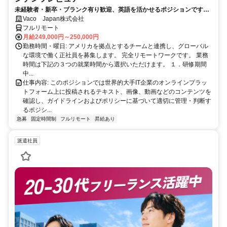
未経験者・新卒・ブランク有り歓迎、英語を活かせるポジションです。
完全リモート
Vaco Japan株式会社
フルリモート
月給249,000円～250,000円
勤務時間・曜日: アメリカを拠点とするチームと連携し、グローバル
な環境で働く正社員を募集します。 完全リモートワークです。 業務
時間は下記の３つの就業時間から選択いただけます。 １．研修期間
中...
仕事内容: このポジションでは世界的大手IT企業のオンラインプラッ
トフォーム上に投稿されるテキスト、画像、動画などのコンテンツを
確認し、ガイドラインおよびポリシーに基づいて適切に管理・判断す
るポジシ...
急募
固定時間制
フルリモート
昇給あり
派遣社員