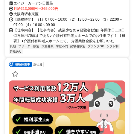
エイジ・ガーデン日置荘
月給213,000円～265,000円
大阪府堺市東区
【勤務時間】 （1）07:00～16:00 （2）13:00～22:00 （3）22:00～
07:00 （4）16:00～09:00
【仕事内容】 【仕事内容】 残業少なめ★経験者歓迎♪ 年間休日113日
◎再雇用70歳まであり♪ 介護付有料老人ホームでのお仕事です！ 【概
要】 ●介護付有料老人ホームにて、 介護業務全般をお願いいた...
長期
フリーター歓迎
大量募集
学歴不問
経験者歓迎
ブランクOK
シフト制
昇給あり
正社員