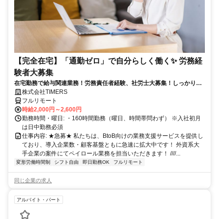
【完全在宅】「通勤ゼロ」で自分らしく働く✨ 労務経
験者大募集
在宅勤務で給与関連業務！労務責任者経験、社労士大募集！しっかり稼
ぎたい方、注目！
株式会社TIMERS
フルリモート
時給2,000円～2,600円
勤務時間・曜日: ・160時間勤務（曜日、時間帯問わず） ※入社初月
は日中勤務必須
仕事内容: ★急募★ 私たちは、BtoB向けの業務支援サービスを提供し
ており、導入企業数・顧客基盤ともに急速に拡大中です！ 外資系大
手企業の案件にてペイロール業務を担当いただきます！ ////...
変形労働時間制
シフト自由
即日勤務OK
フルリモート
同じ企業の求人
アルバイト・パート