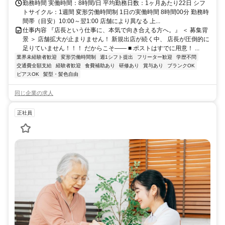
勤務時間 実働時間：8時間/日 平均勤務日数：1ヶ月あたり22日 シフ
トサイクル：1週間 変形労働時間制 1日の実働時間 8時間00分 勤務時
間帯（目安）10:00～翌1:00 店舗により異なる 上...
仕事内容 『店長という仕事に、本気で向き合える方へ。』 ＜ 募集背
景 ＞ 店舗拡大が止まりません！ 新規出店が続く中、 店長が圧倒的に
足りていません！！！ だからこそ―― ■ ポストはすでに用意！ ...
業界未経験者歓迎
変形労働時間制
週1シフト提出
フリーター歓迎
学歴不問
交通費全額支給
経験者歓迎
食費補助あり
研修あり
賞与あり
ブランクOK
ピアスOK
髪型・髪色自由
同じ企業の求人
正社員