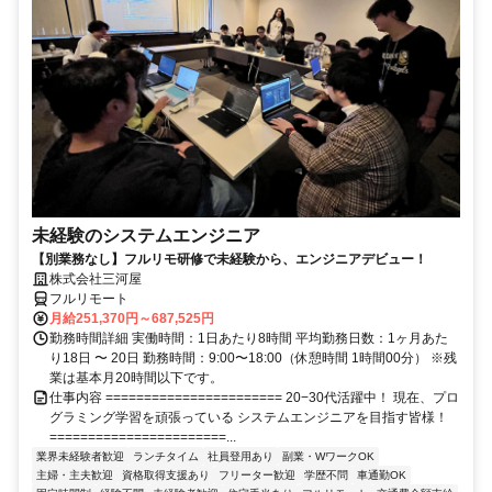
未経験のシステムエンジニア
【別業務なし】フルリモ研修で未経験から、エンジニアデビュー！
株式会社三河屋
フルリモート
月給251,370円～687,525円
勤務時間詳細 実働時間：1日あたり8時間 平均勤務日数：1ヶ月あた
り18日 〜 20日 勤務時間：9:00〜18:00（休憩時間 1時間00分） ※残
業は基本月20時間以下です。
仕事内容 ======================= 20−30代活躍中！ 現在、プロ
グラミング学習を頑張っている システムエンジニアを目指す皆様！
=======================...
業界未経験者歓迎
ランチタイム
社員登用あり
副業・WワークOK
主婦・主夫歓迎
資格取得支援あり
フリーター歓迎
学歴不問
車通勤OK