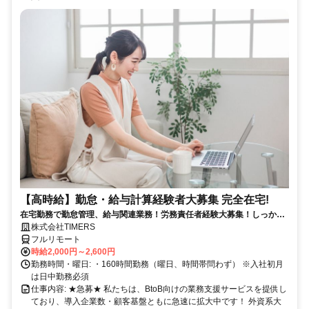
【高時給】勤怠・給与計算経験者大募集 完全在宅!
在宅勤務で勤怠管理、給与関連業務！労務責任者経験大募集！しっかり
稼ぎたい方、注目！
株式会社TIMERS
フルリモート
時給2,000円～2,600円
勤務時間・曜日: ・160時間勤務（曜日、時間帯問わず） ※入社初月
は日中勤務必須
仕事内容: ★急募★ 私たちは、BtoB向けの業務支援サービスを提供し
ており、導入企業数・顧客基盤ともに急速に拡大中です！ 外資系大