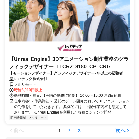
【Unreal Engine】3Dアニメーション制作業務のグラ
フィックデザイナー_LTCR218180_CP_CRG
【モーションデザイナー】グラフィックデザイナー2年以上の経験者を
歓迎！キャリアアップを目指したい方も大歓迎♪
レバテック株式会社
フルリモート
時給3,010円以上
勤務時間・曜日: 【実際の勤務時間例】 10:00～19:00 週3日勤務
仕事内容: ＜作業詳細＞ 受託のゲーム開発において3Dアニメーション
の制作をしていただきます。 具体的には、下記作業内容を想定して
おります。 -Unreal Engineを利用した各種コンテンツ開発...
固定時間制
フルリモート
前へ
次へ
1
2
3