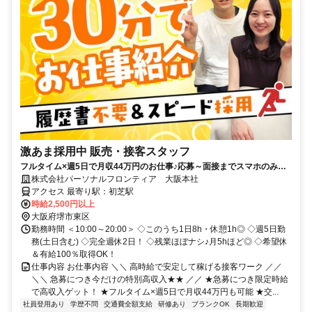
激あま採用中 販売・接客スタッフ
フルタイム×週5日で月収44万円のお仕事♪応募～面接までスマホのみで
完結！履歴書不要◎
株式会社パーソナルフロンティア 大阪本社
アクセス 最寄り駅：初芝駅
時給2,500円以上
大阪府堺市東区
勤務時間 ＜10:00～20:00＞ ◇このうち1日8h・休憩1h◎ ◇週5日勤
務(土日含む) ◇完全週休2日！ ◇残業ほぼナシ♪月5hほど◎ ◇希望休
＆有給100％取得OK！
仕事内容 お仕事内容 ＼＼ 高時給で安定して稼げる接客ワーク ／／
＼＼ 急募につき今だけの特別高収入★★ ／／ ★急募につき限定時給
で高収入ゲット！ ★フルタイム×週5日で月収44万円も可能 ★交...
社員登用あり
学歴不問
交通費全額支給
研修あり
ブランクOK
長期歓迎