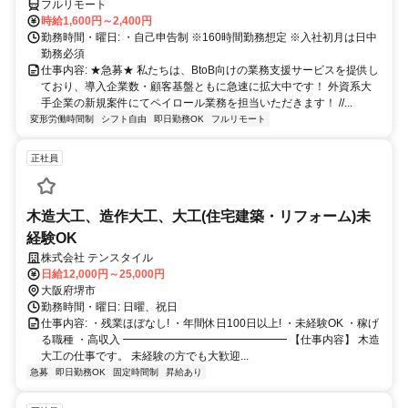
フルリモート
時給1,600円～2,400円
勤務時間・曜日: ・自己申告制 ※160時間勤務想定 ※入社初月は日中
勤務必須
仕事内容: ★急募★ 私たちは、BtoB向けの業務支援サービスを提供し
ており、導入企業数・顧客基盤ともに急速に拡大中です！ 外資系大
手企業の新規案件にてペイロール業務を担当いただきます！ //...
変形労働時間制
シフト自由
即日勤務OK
フルリモート
正社員
木造大工、造作大工、大工(住宅建築・リフォーム)未
経験OK
株式会社 テンスタイル
日給12,000円～25,000円
大阪府堺市
勤務時間・曜日: 日曜、祝日
仕事内容: ・残業ほぼなし! ・年間休日100日以上! ・未経験OK ・稼げ
る職種 ・高収入 ━━━━━━━━━━━━━━━ 【仕事内容】 木造
大工の仕事です。 未経験の方でも大歓迎...
急募
即日勤務OK
固定時間制
昇給あり