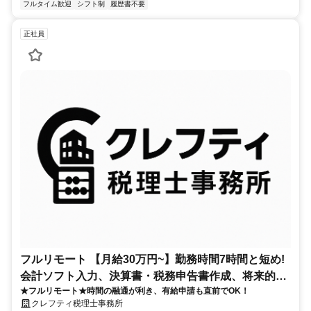
フルタイム歓迎
シフト制
履歴書不要
正社員
フルリモート 【月給30万円~】勤務時間7時間と短め!
会計ソフト入力、決算書・税務申告書作成、将来的に
★フルリモート★時間の融通が利き、有給申請も直前でOK！
決算説明も
クレフティ税理士事務所