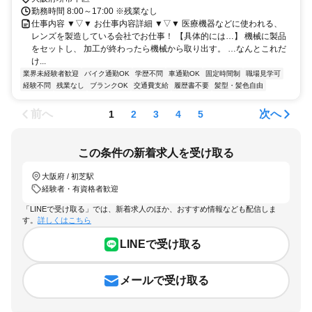
勤務時間 8:00～17:00 ※残業なし
仕事内容 ▼▽▼ お仕事内容詳細 ▼▽▼ 医療機器などに使われる、
レンズを製造している会社でお仕事！ 【具体的には…】 機械に製品
をセットし、 加工が終わったら機械から取り出す。 …なんとこれだ
け...
業界未経験者歓迎
バイク通勤OK
学歴不問
車通勤OK
固定時間制
職場見学可
経験不問
残業なし
ブランクOK
交通費支給
履歴書不要
髪型・髪色自由
前へ
次へ
1
2
3
4
5
この条件の新着求人を受け取る
大阪府 / 初芝駅
経験者・有資格者歓迎
「LINEで受け取る」では、新着求人のほか、おすすめ情報なども配信しま
す。
詳しくはこちら
LINEで受け取る
メールで受け取る