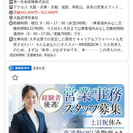
得✨女性が多数活躍中✨
第一生命保険株式会社
アクセス: 大阪・兵庫・京都、滋賀、和歌山、奈良の営業オフィス ※
希望以外での転勤なし <試用期間の勤務地> 入社後6ヶ月は、配属支
月給241,000円～521,000円
社に近いキャリアカレッジで研修を実施します。通勤が難しい場合、
大阪府堺市東区
リモート受講も相談可能です。7ヶ月以降は大阪・兵庫・京都、滋
勤務時間・曜日: 9：00～17：00（休憩1時間） （事業場外みなし労
賀、和歌山、奈良に所在する営業オフィスの勤務となります。
働時間制1日7時間） ※入社3ヶ月目までは事業場外みなし労働時間制
✼┈┈┈┈┈┈┈┈┈┈┈┈┈┈┈┈┈┈┈✼
適用外（9：00～17:00／実働7時間）です。
仕事内容: 大手企業での安定した環境で キャリアもプライベートも充
実させたい！ そんなあなたにオススメ✨ WEB面談OK！ ※人気求人
のため、まずは「保存」がおすすめです。 ✼┈┈┈┈この求人のポ...
固定時間制
交通費支給
昇給あり
派遣社員