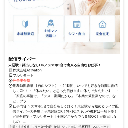
配信ライバー
未経験・顔出しなしOK／スマホ1台で出来る自由なお仕事！
株式会社Activation
フルリモート
完全歩合制
勤務時間詳細 【自由シフト】 ・24時間、いつでも好きな時間に配信
してOK！ ・「休みたい」と思った日は自由に休んで大丈夫です。 ・
「家庭の事情で」「テスト期間だから」「本業の繁忙期なので」な
ど、プラ...
仕事内容 ＼スマホ1台で自分らしく輝く！未経験から始めるライブ配
信ライバー大募集／ ✅未経験OK！特別なスキルや機材は一切不要！
✅完全在宅・フルリモート！全国どこからでも参加OK！ ✅顔出しな
しの「...
主婦・主夫歓迎
フリーター歓迎
短期
シフト自由
学歴不問
フルリモート