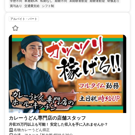
学歴不問
車通勤OK
転勤なし
経験不問
未経験者歓迎
経験者歓迎
研修あり
賞与あり
交通費支給
シフト制
アルバイト・パート
カレーうどん専門店の店舗スタッフ
月収35万円以上も可能！ 安定した収入を手に入れませんか？
名物カレーうどん得正