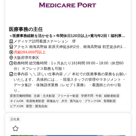
医療事務の主任
＜医療事務経験を活かせる＞年間休日120日以上×賞与年2回！福利厚生
が充実◎TVCM放映中！
メディケア訪問看護ステーション 堺
アクセス 南海高野線 萩原天神徒歩約2分、南海高野線 初芝徒歩約14
分、南海高野線 北野田西出口徒歩約24分
月給284,000円以上
大阪府堺市東区
勤務時間 総労働時間：1ヶ月あたり161時間 09:00～18:00（休憩60
分） ※フレックス勤務も可能！
仕事内容 ＼＼ 詳しい仕事内容 ／／ 本社での医療事務の業務をお願い
いたします。 具体的には… ・現場スタッフの管理やマネジメント ・
データ集計 ・保険請求業務（レセプト業務） ・看護師とのやり取
り...
変形労働時間制
主婦・主夫歓迎
フリーター歓迎
学歴不問
午前
経験者歓迎
ネイルOK
有資格者歓迎
研修あり
夕方
賞与あり
ブランクOK
長期歓迎
ピアスOK
髪型・髪色自由
正社員