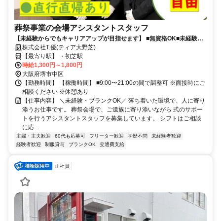
葬祭事業の会場アシスタントスタッフ
【未経験からでもキャリアアップが目指せます】 ■無資格OK■未経験
OK■直行直帰OK■学歴不問■30代、40代スタッフ活躍中！
株式会社T.優(ティア大野芝)
【最寄り駅】 ・初芝駅
時給1,300円～1,800円
大阪府堺市中区
【勤務時間】 【稼働時間】 ■9:00〜21:00の間で調整可 ※面接時にご
相談ください ※休憩あり
【仕事内容】 ＼未経験・ブランクOK／ 落ち着いた環境で、人に寄り
添うお仕事です。 葬祭会場で、ご遺族に寄り添いながら 式のサポー
トを行うアシスタントスタッフを募集しています。 シフトはご相談
に応...
主婦・主夫歓迎
60代も応募可
フリーター歓迎
学歴不問
未経験者歓迎
経験者歓迎
制服貸与
ブランクOK
交通費支給
正社員