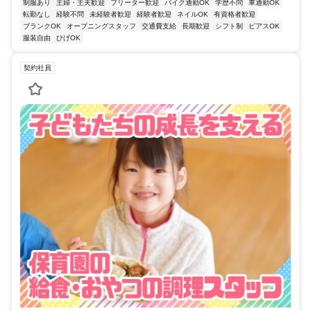
制服あり
主婦・主夫歓迎
フリーター歓迎
バイク通勤OK
学歴不問
車通勤OK
転勤なし
経験不問
未経験者歓迎
経験者歓迎
ネイルOK
有資格者歓迎
ブランクOK
オープニングスタッフ
交通費支給
長期歓迎
シフト制
ピアスOK
服装自由
ひげOK
契約社員