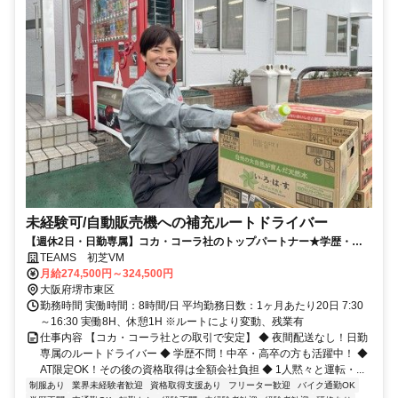
未経験可/自動販売機への補充ルートドライバー
【週休2日・日勤専属】コカ・コーラ社のトップパートナー★学歴・経
験不問！月給27万円以上＋賞与年2回
TEAMS 初芝VM
月給274,500円～324,500円
大阪府堺市東区
勤務時間 実働時間：8時間/日 平均勤務日数：1ヶ月あたり20日 7:30
～16:30 実働8H、休憩1H ※ルートにより変動、残業有
仕事内容 【コカ・コーラ社との取引で安定】 ◆ 夜間配送なし！日勤
専属のルートドライバー ◆ 学歴不問！中卒・高卒の方も活躍中！ ◆
AT限定OK！その後の資格取得は全額会社負担 ◆ 1人黙々と運転・...
制服あり
業界未経験者歓迎
資格取得支援あり
フリーター歓迎
バイク通勤OK