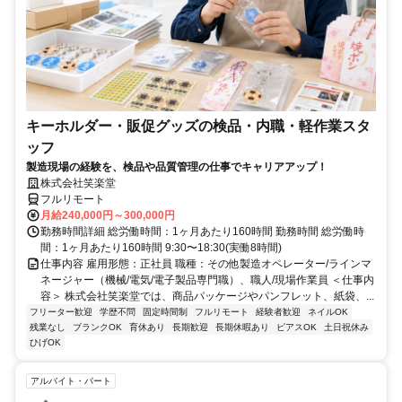
キーホルダー・販促グッズの検品・内職・軽作業スタ
ッフ
製造現場の経験を、検品や品質管理の仕事でキャリアアップ！
株式会社笑楽堂
フルリモート
月給240,000円～300,000円
勤務時間詳細 総労働時間：1ヶ月あたり160時間 勤務時間 総労働時
間：1ヶ月あたり160時間 9:30〜18:30(実働8時間)
仕事内容 雇用形態：正社員 職種：その他製造オペレーター/ラインマ
ネージャー（機械/電気/電子製品専門職）、職人/現場作業員 ＜仕事内
容＞ 株式会社笑楽堂では、商品パッケージやパンフレット、紙袋、...
フリーター歓迎
学歴不問
固定時間制
フルリモート
経験者歓迎
ネイルOK
残業なし
ブランクOK
育休あり
長期歓迎
長期休暇あり
ピアスOK
土日祝休み
ひげOK
アルバイト・パート