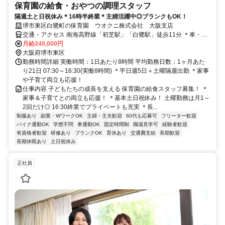
保育園の給食・おやつの調理スタッフ
隔週土と日祝休み＊16時半終業＊主婦活躍中◎ブランクもOK！
堺市東区白鷺町の保育園 ウオクニ株式会社 大阪支店
交通・アクセス 南海高野線「初芝駅」「白鷺駅」徒歩11分 ＊車・バ
イク通勤OK
月給240,000円
大阪府堺市東区
勤務時間詳細 実働時間：1日あたり8時間 平均勤務日数：1ヶ月あた
り21日 07:30～16:30(実働8時間) ＊平日週5日＋土曜隔週出勤 ＊家事
や子育て両立も応援！
仕事内容 子どもたちの成長を支える 保育園の給食スタッフ募集！ ＊
家事＆子育てとの両立も応援！ ＊基本土日祝休み！ 土曜勤務は月1～
2回だけ◎ 16:30終業でプライベートも充実 ＊長...
制服あり
副業・WワークOK
主婦・主夫歓迎
60代も応募可
フリーター歓迎
バイク通勤OK
学歴不問
車通勤OK
固定時間制
職場見学可
経験者歓迎
有資格者歓迎
研修あり
ブランクOK
育休あり
交通費支給
長期歓迎
長期休暇あり
土日祝休み
正社員