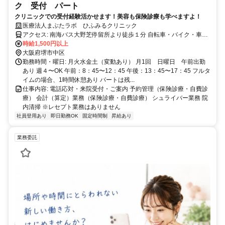
ク 受付 パート
クリニックでの受付経験活かせます！美容も保険診療も学べますよ！
医療法人まぶたラボ ひふみるクリニック
アクセス: 南海バス大野芝停留所より徒歩１分 自転車・バイク・車通
勤可能
時給1,500円以上
大阪府堺市中区
勤務時間・曜日: 月火水金土（変動あり） 月1回 日曜日 午前出勤
あり 週４〜OK 午前：8：45〜12：45 午後：13：45〜17：45 フルタ
イムの場合、1時間休憩あり パートは残...
仕事内容: 電話応対・来院受付・ご案内 予約管理（保険診療・自費診
療） 会計（算定）業務（保険診療・自費診療） シュライバー業務 院
内清掃 ※レセプト業務はありません
社員登用あり
即日勤務OK
固定時間制
昇給あり
業務委託