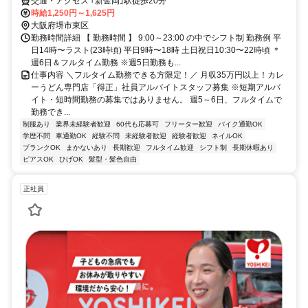
交通・アクセス ｢新金岡｣駅徒歩20分
時給1,250円～1,625円
大阪府堺市東区
勤務時間詳細 【 勤務時間 】 9:00～23:00 の中でシフト制 勤務例 平
日14時〜ラスト(23時頃) 平日9時〜18時 土日祝日10:30〜22時頃 ＊
週6日＆フルタイム勤務 ※週5日勤務も...
仕事内容 ＼フルタイム勤務できる方限定！／ 月収35万円以上！カレ
ーうどん専門店「得正」社員アルバイトスタッフ募集 ※短期アルバ
イト・短時間勤務の募集ではありません。 週5～6日、フルタイムで
勤務でき...
制服あり
業界未経験者歓迎
60代も応募可
フリーター歓迎
バイク通勤OK
学歴不問
車通勤OK
経験不問
未経験者歓迎
経験者歓迎
ネイルOK
ブランクOK
まかないあり
長期歓迎
フルタイム歓迎
シフト制
長期休暇あり
ピアスOK
ひげOK
髪型・髪色自由
正社員