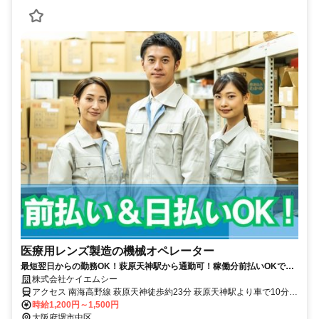
医療用レンズ製造の機械オペレーター
最短翌日からの勤務OK！萩原天神駅から通勤可！稼働分前払いOKで収
入はすぐに還元♪残業ナシ！
株式会社ケイエムシー
アクセス 南海高野線 萩原天神徒歩約23分 萩原天神駅より車で10分★
車・バイク通勤OK
時給1,200円～1,500円
大阪府堺市中区