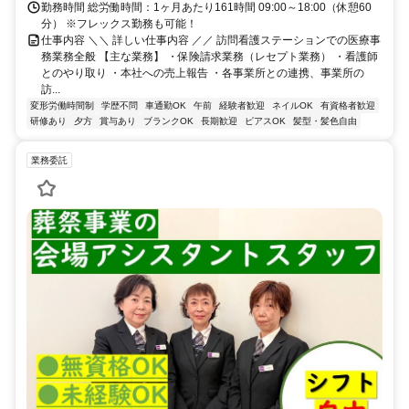
勤務時間 総労働時間：1ヶ月あたり161時間 09:00～18:00（休憩60
分） ※フレックス勤務も可能！
仕事内容 ＼＼ 詳しい仕事内容 ／／ 訪問看護ステーションでの医療事
務業務全般 【主な業務】 ・保険請求業務（レセプト業務） ・看護師
とのやり取り ・本社への売上報告 ・各事業所との連携、事業所の
訪...
変形労働時間制
学歴不問
車通勤OK
午前
経験者歓迎
ネイルOK
有資格者歓迎
研修あり
夕方
賞与あり
ブランクOK
長期歓迎
ピアスOK
髪型・髪色自由
業務委託