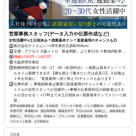
営業事務スタッフ(データ入力や伝票作成など)
女性活躍中⭐土日祝休み＊残業基本ナシ＊直接雇用のチャンスも◎
株式会社ケイエムシー/堺市東区石原町/60koni
交通・アクセス 大阪メトロ「新金岡駅」より車12分 ※敷地内駐車場
有
時給1,350円～1,687円
大阪府堺市東区
勤務時間詳細 8：00～17：00（休憩60分） ✨残業は基本ナシ！ ✨フ
ルタイム勤務できる方 【腰を据えて働きたい方は必見◎】 入社後は
１年を目途に、 ”直接雇用へ切り替え”のチャンスもあります！
仕事内容 ＼ 事務経験者は優遇◎直接雇用のチャンス有！ ／ ⭐若手～
ミドルの女性スタッフが活躍中♪ ⭐事務やお客様対応の経験者はスキ
ルが活かせる！ ⭐17時まで＆土日祝休み✨残業基本ナシでメリハリ抜
群...
業界未経験者歓迎
主婦・主夫歓迎
フリーター歓迎
バイク通勤OK
給料前払いOK
学歴不問
車通勤OK
固定時間制
職場見学可
平日のみOK
転勤なし
経験者歓迎
残業なし
即日払いOK
研修あり
ブランクOK
交通費支給
長期歓迎
フルタイム歓迎
土日祝休み
正社員