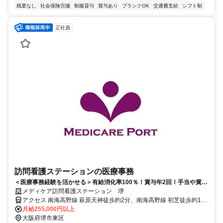
残業なし
社会保険完備
制服貸与
賞与あり
ブランクOK
交通費支給
シフト制
正社員
訪問看護ステーションの医療事務
＜医療事務経験を活かせる＞有給消化率100％！賞与年2回！手当や賞与
など充実した待遇あり！TVCM放映中！
メディケア訪問看護ステーション 堺
アクセス 南海高野線 萩原天神徒歩約2分、南海高野線 初芝徒歩約14
分、南海高野線 北野田西出口徒歩約24分
月給255,000円以上
大阪府堺市東区