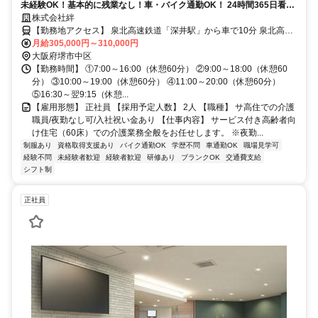
未経験OK！基本的に残業なし！車・バイク通勤OK！ 24時間365日看護
師常駐なので安心して介護に専念できます！
株式会社絆
【勤務地アクセス】 泉北高速鉄道「深井駅」から車で10分 泉北高速
鉄道「なかもず駅」から車で20分 泉北高速鉄道「光明池駅」から車
月給305,000円～310,000円
で15分 南海高野線「大阪狭山市駅」から車で20分 近鉄南大阪線「古
大阪府堺市中区
市駅」から車で30分 近鉄南大阪線「河内松原駅」から車で25分 「生
【勤務時間】 ①7:00～16:00（休憩60分） ②9:00～18:00（休憩60
活協同組合コープ自然派おおさか 堺センター」徒歩1分 ◯車・マイカ
分） ③10:00～19:00（休憩60分） ④11:00～20:00（休憩60分）
ー通勤OK！（無料駐車場あり） ◯バイク・自転車通勤OK（無料駐輪
⑤16:30～翌9:15（休憩...
場あり）
【雇用形態】 正社員 【採用予定人数】 2人 【職種】 サ高住での介護
職員/夜勤なし可/入社祝い金あり 【仕事内容】 サービス付き高齢者向
け住宅（60床）での介護業務全般をお任せします。 ※夜勤...
制服あり
資格取得支援あり
バイク通勤OK
学歴不問
車通勤OK
職場見学可
経験不問
未経験者歓迎
経験者歓迎
研修あり
ブランクOK
交通費支給
シフト制
正社員