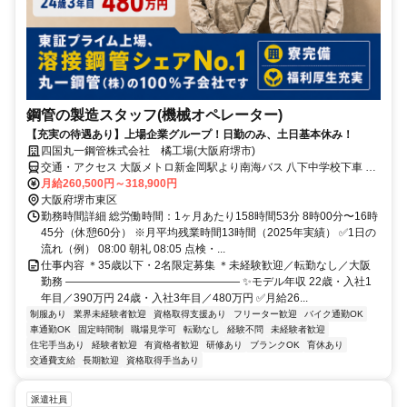
鋼管の製造スタッフ(機械オペレーター)
【充実の待遇あり】上場企業グループ！日勤のみ、土日基本休み！
四国丸一鋼管株式会社 橘工場(大阪府堺市)
交通・アクセス 大阪メトロ新金岡駅より南海バス 八下中学校下車 徒
歩３分
月給260,500円～318,900円
大阪府堺市東区
勤務時間詳細 総労働時間：1ヶ月あたり158時間53分 8時00分〜16時
45分（休憩60分） ※月平均残業時間13時間（2025年実績） ✅1日の
流れ（例） 08:00 朝礼 08:05 点検・...
仕事内容 ＊35歳以下・2名限定募集 ＊未経験歓迎／転勤なし／大阪
勤務 ―――――――――――――――― ✨モデル年収 22歳・入社1
年目／390万円 24歳・入社3年目／480万円 ✅月給26...
制服あり
業界未経験者歓迎
資格取得支援あり
フリーター歓迎
バイク通勤OK
車通勤OK
固定時間制
職場見学可
転勤なし
経験不問
未経験者歓迎
住宅手当あり
経験者歓迎
有資格者歓迎
研修あり
ブランクOK
育休あり
交通費支給
長期歓迎
資格取得手当あり
派遣社員