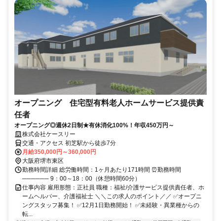
オープニング 住宅型有料老人ホームサービス提供責
任者
オープニング◎週休2日制★有休消化100%！年収450万円～
株式会社ケースリー
交通・アクセス 初芝駅から徒歩7分
月給350,000円～360,000円
大阪府堺市東区
勤務時間詳細 総労働時間：1ヶ月あたり171時間 ⏰勤務時間
────── 9：00～18：00（休憩時間60分）
仕事内容 雇用形態：正社員 職種：福祉/介護サービス提供責任者、ホ
ームヘルパー、介護福祉士 ＼＼この求人のポイント／／ ✅オープニ
ングスタッフ募集！ ✅12月1日勤務開始！ ✅未経験・異業種からの
転...