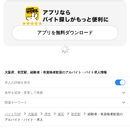
アプリを無料ダウンロード
大阪府、初芝駅、経験者・有資格者歓迎のアルバイト・バイト求人情報
求人の詳細を表示
条件を追加・変更して検索
市区町村を追加・変更
関連キーワード
完全在宅ワーク 全国
シール貼り 在宅
現在地周辺
ガチャガチャ
犬カフェ
大阪府
駅を追加・変更
バイトTOP
大阪府
堺市
東区
初芝駅
経験者・有資格者歓迎の
大阪府
すべて
アルバイト・バイト・求人
大阪市
すべて
職種を追加・変更
JR京都線
都島区
福島区
此花区
西区
港区
大正区
天王寺区
浪速区
西淀川区
東淀川区
東成区
島本駅
高槻駅
摂津富田駅
JR総持寺駅
茨木駅
千里丘駅
岸辺駅
吹田駅
東淀川駅
飲食・フードサービス
生野区
旭区
城東区
阿倍野区
住吉区
東住吉区
西成区
淀川区
鶴見区
住之江区