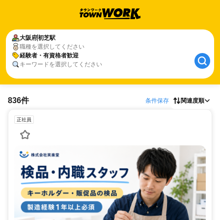
大阪府
初芝駅
職種を選択してください
経験者・有資格者歓迎
キーワードを選択してください
836件
条件保存
関連度順
正社員