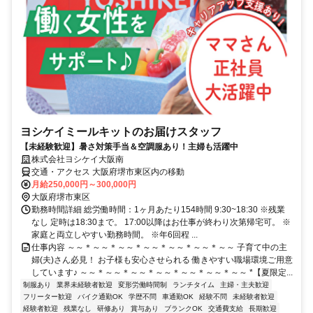
ヨシケイミールキットのお届けスタッフ
【未経験歓迎】暑さ対策手当＆空調服あり！主婦も活躍中
株式会社ヨシケイ大阪南
交通・アクセス 大阪府堺市東区内の移動
月給250,000円～300,000円
大阪府堺市東区
勤務時間詳細 総労働時間：1ヶ月あたり154時間 9:30~18:30 ※残業
なし 定時は18:30まで。 17:00以降はお仕事が終わり次第帰宅可。 ※
家庭と両立しやすい勤務時間。 ※年6回程 ...
仕事内容 ～～＊～～＊～～＊～～＊～～＊～～＊～～ 子育て中の主
婦(夫)さん必見！ お子様も安心させられる 働きやすい職場環境ご用意
しています♪ ～～＊～～＊～～＊～～＊～～＊～～＊～～ *【夏限定...
制服あり
業界未経験者歓迎
変形労働時間制
ランチタイム
主婦・主夫歓迎
フリーター歓迎
バイク通勤OK
学歴不問
車通勤OK
経験不問
未経験者歓迎
経験者歓迎
残業なし
研修あり
賞与あり
ブランクOK
交通費支給
長期歓迎