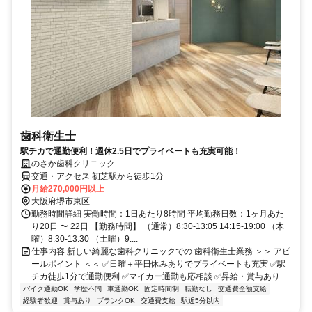
歯科衛生士
駅チカで通勤便利！週休2.5日でプライベートも充実可能！
のさか歯科クリニック
交通・アクセス 初芝駅から徒歩1分
月給270,000円以上
大阪府堺市東区
勤務時間詳細 実働時間：1日あたり8時間 平均勤務日数：1ヶ月あた
り20日 〜 22日 【勤務時間】 （通常）8:30-13:05 14:15-19:00 （木
曜）8:30-13:30 （土曜）9:...
仕事内容 新しい綺麗な歯科クリニックでの 歯科衛生士業務 ＞＞ アピ
ールポイント ＜＜ ✅日曜＋平日休みありでプライベートも充実 ✅駅
チカ徒歩1分で通勤便利 ✅マイカー通勤も応相談 ✅昇給・賞与あり...
バイク通勤OK
学歴不問
車通勤OK
固定時間制
転勤なし
交通費全額支給
経験者歓迎
賞与あり
ブランクOK
交通費支給
駅近5分以内