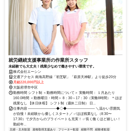
就労継続支援事業所の作業所スタッフ
未経験でも大丈夫！残業少なめで働きやすい環境です。
株式会社エーシン
交通アクセス 南海高野線「初芝駅」「萩原天神駅」より徒歩20分
月給220,000円以上
大阪府堺市中区
勤務時間 シフト制 ＜勤務時間について＞ 実働時間： １月あたり
160.0時間 ＜勤務曜日・時間＞ 8：30～17：30（実働8時間） ＊ほぼ
残業なし 【休日休暇】 シフト制（週休二日制） 日...
仕事内容 ――――――――◆◇◆―――――――― ＼温かい雰囲気
が自慢！未経験から優しくスタート／ ✅ほぼ残業なし（8:30〜
17:30）で夕方からのプライベートも充実！ ✅長く働くほど嬉しい！
勤続年...
主婦・主夫歓迎
資格取得支援あり
フリーター歓迎
経験不問
経験者歓迎