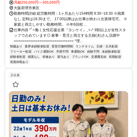
月給250,000円～300,000円
大阪府堺市東区
勤務時間詳細 総労働時間：1ヶ月あたり154時間 9:30~18:30 ※残業
なし 定時は18:30まで。 17:00以降はお仕事が終わり次第帰宅可。 ※
家庭と両立しやすい勤務時間。 ※年6回程 ...
仕事内容 *˚✧働く女性応援企業『ヨシケイ』˳✧༚* 9割以上が女性スタ
ッフで占めています◎ 家事・育児と両立する主婦(夫)さん活躍中
============================ *理...
制服あり
業界未経験者歓迎
変形労働時間制
ランチタイム
主婦・主夫歓迎
フリーター歓迎
バイク通勤OK
学歴不問
車通勤OK
経験不問
未経験者歓迎
経験者歓迎
残業なし
研修あり
賞与あり
ブランクOK
交通費支給
長期歓迎
長期休暇あり
正社員