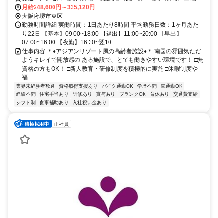
駅」徒歩10分 ※車・バイク通勤OK
月給248,600円～335,120円
大阪府堺市東区
勤務時間詳細 実働時間：1日あたり8時間 平均勤務日数：1ヶ月あた
り22日 【基本】09:00~18:00 【遅出】11:00~20:00 【早出】
07:00~16:00 【夜勤】16:30~翌10...
仕事内容 ＊●アジアンリゾート風の高齢者施設●＊ 南国の雰囲気ただ
ようキレイで開放感の ある施設で、とても働きやすい環境です！ □無
資格の方もOK！ □新人教育・研修制度を積極的に実施 □休暇制度や
福...
業界未経験者歓迎
資格取得支援あり
バイク通勤OK
学歴不問
車通勤OK
経験不問
住宅手当あり
研修あり
賞与あり
ブランクOK
育休あり
交通費支給
シフト制
食事補助あり
入社祝い金あり
正社員