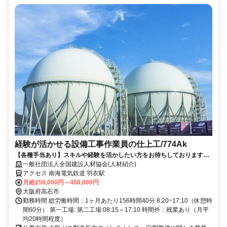
経験が活かせる設備工事作業員の仕上工/774Ak
【各種手当あり】スキルや経験を活かしたい方をお待ちしております！
◎景気に左右されにくく安定感のある企業で一緒に働きませんか？
一般社団法人全国建設人材協会(人材紹介)
アクセス 南海電気鉄道 羽衣駅
月給250,000円～450,000円
大阪府高石市
勤務時間 総労働時間：1ヶ月あたり156時間40分 8:20~17:10（休憩時
間60分） 第一工場: 第二工場:08:15～17:10 時間外：残業あり（月平
均20時間程度）