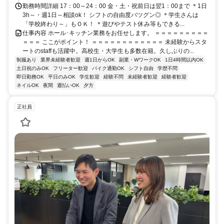
勤務時間詳細 17：00～24：00 金・土・祝前日は翌1：00まで ＊1日
3h～・週1日～相談ok！ シフトの自由度バツグン◎ ＊学生さんは
「学校終わり～」もＯＫ！ ＊遊びやテスト休み等もできる...
仕事内容 ホール･キッチン業務をお任せします。 ＝＝＝＝＝＝＝＝＝
＝＝＝ ここがポイント！ ＝＝＝＝＝＝＝＝＝＝＝＝ 未経験からスタ
ートのstaffも活躍中。高校生・大学生も多数在籍。久しぶりの...
制服あり
業界未経験者歓迎
週1日からOK
副業・WワークOK
1日4時間以内OK
土日祝のみOK
フリーター歓迎
バイク通勤OK
シフト自由
学歴不問
即日勤務OK
平日のみOK
学生歓迎
経験不問
未経験者歓迎
経験者歓迎
ネイルOK
夜間
週払いOK
夕方
正社員