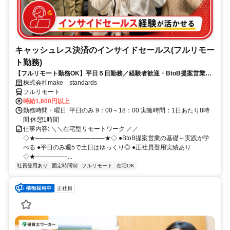
キャッシュレス決済のインサイドセールス(フルリモー
ト勤務)
【フルリモート勤務OK】平日５日勤務／経験者歓迎・BtoB提案営業で
スキルアップ
株式会社make standards
フルリモート
時給1,600円以上
勤務時間・曜日: 平日のみ 9：00～18：00 実働時間：1日あたり8時
間 休憩1時間
仕事内容: ＼＼在宅型リモートワーク ／／
◇★───────────────★◇ ●BtoB提案営業の基礎～実践が学
べる ●平日のみ週5で土日はゆっくり◎ ●正社員登用実績あり
◇★───────...
社員登用あり
固定時間制
フルリモート
在宅OK
正社員