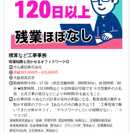
積算など工事事務
現場知識も活かせるオフィスワーク◎
中山建設株式会社
月給301,000円～415,000円
大阪府高石市
勤務時間 8:00～17:30 （所定労働時間：8時間30分） 休憩時間：60
分 ■残業時間…1日1時間ほど ※定時退社可能です ※大型案件の入札
前、公共工事の発注などにより40時間/月を超えること...
お仕事内容 ※あなたの計算が会社の利益になる。数億規模の案件を
動かす積算のプロへ※ 【あなたの今の働き方は？】 「工事現場で働
いてきたが体がキツイ」 「デスクワークしたいが経験がない」 「コ
ツコツ計...
資格取得支援あり
急募
学歴不問
固定時間制
転勤なし
交通費全額支給
有資格者歓迎
社会保険完備
賞与あり
ブランクOK
育休あり
交通費支給
駅近5分以内
土日祝休み
昇給あり