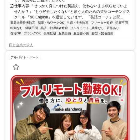
で、お気軽にご相談ください。
仕事内容 「せっかく身につけた英語力、使わないまま眠らせていま
せんか？」 “もう挫折したくない”と願う人のための英語コーチングス
クール 「90 English」を運営しています。 「英語コーチ」と聞...
業界未経験者歓迎
副業・WワークOK
主婦・主夫歓迎
フリーター歓迎
学歴不問
転勤なし
経験不問
英語
未経験者歓迎
フルリモート
残業なし
研修あり
在宅OK
ブランクOK
長期歓迎
服装自由
履歴書不要
髪型・髪色自由
同じ企業の求人
アルバイト・パート