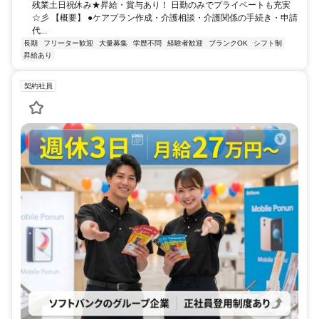
残業土日祝休み★昇給・賞与あり！ 日勤のみでプライベートも充実
☆彡 【概要】 ●ケアプラン作成・介護相談・介護関係の手続き・申請
代...
長期
フリーター歓迎
大量募集
学歴不問
経験者歓迎
ブランクOK
シフト制
昇給あり
契約社員