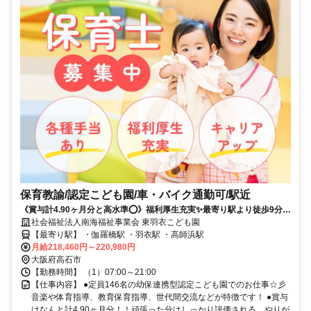
保育教諭/認定こども園/車・バイク通勤可/駅近
《賞与計4.90ヶ月分と高水準⭕》福利厚生充実✨最寄り駅より徒歩9分✨
駐車場代補助あり✨定年65歳・再雇用あり✨残業ほぼなしで働きやすい
社会福祉法人南海福祉事業会 東羽衣こども園
こども園❗️
【最寄り駅】 ・伽羅橋駅 ・羽衣駅 ・高師浜駅
月給218,460円～220,980円
大阪府高石市
【勤務時間】 （1）07:00～21:00
【仕事内容】 ●定員146名の幼保連携型認定こども園でのお仕事☆彡
音楽や体育指導、教育保育指導、世代間交流などが特徴です！ ●賞与
はなんと計4.90ヶ月分！！頑張った分はしっかり評価される、やりが