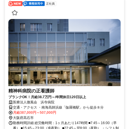
正社員
精神科病院の正看護師
ブランクOK！月給38.7万円～/年間休日120日以上
医療法人微風会 浜寺病院
交通・アクセス ・南海高師浜線「伽羅橋駅」から徒歩８分
月給387,000円～507,000円
大阪府高石市
勤務時間詳細 総労働時間：1ヶ月あたり147時間 ■7:45～16:00（早
番） ■15:45～23:00（准夜勤） ■22:45～翌8:00（夜勤） ・シフト制