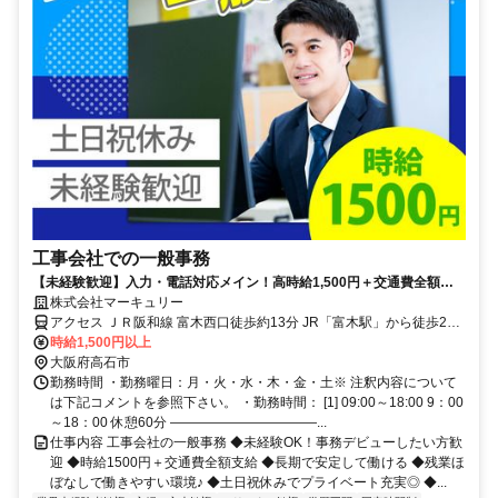
工事会社での一般事務
【未経験歓迎】入力・電話対応メイン！高時給1,500円＋交通費全額支
給！土日祝休み＆残業ほぼなし！長期安定勤務◎
株式会社マーキュリー
アクセス ＪＲ阪和線 富木西口徒歩約13分 JR「富木駅」から徒歩20
分
時給1,500円以上
大阪府高石市
勤務時間 ・勤務曜日：月・火・水・木・金・土※ 注釈内容について
は下記コメントを参照下さい。 ・勤務時間： [1] 09:00～18:00 9：00
～18：00 休憩60分 ―――――――――――...
仕事内容 工事会社の一般事務 ◆未経験OK！事務デビューしたい方歓
迎 ◆時給1500円＋交通費全額支給 ◆長期で安定して働ける ◆残業ほ
ぼなしで働きやすい環境♪ ◆土日祝休みでプライベート充実◎ ◆...