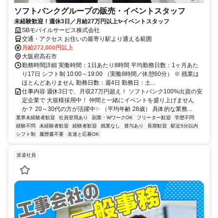
ソフトバンクグループの販売・イベントスタッフ
未経験歓迎！週休3日／月給27万円以上✨イベントスタッフ
SBモバイルサービス株式会社
交通・アクセス お住いの最寄り駅より通える範囲
月給272,000円以上
大阪府高石市
勤務時間詳細 実働時間：1日あたり8時間 平均勤務日数：1ヶ月あた
り17日 シフト制 10:00～19:00 （実働8時間／休憩60分） ※ 残業は
ほとんどありません 勤務日数：週4日 勤務日：土...
仕事内容 週休3日で、月収27万円超え！ ソフトバンク100%出資の安
定企業で 大規模採用中！ 仲間と一緒にイベントを盛り上げません
か？ 20～30代の方が活躍中✨ （平均年齢 28歳） 具体的な業務...
業界未経験者歓迎
社員登用あり
副業・WワークOK
フリーター歓迎
学歴不問
経験不問
未経験者歓迎
経験者歓迎
残業なし
賞与あり
長期歓迎
駅近5分以内
シフト制
履歴書不要
友達と応募OK
派遣社員