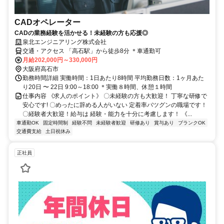
CADオペレーター
CADの業務経験を活かせる！未経験の方も応援◎
泉北エンジニアリング株式会社
交通・アクセス 「高石駅」から徒歩8分 ＊車通勤可
月給202,000円～330,000円
大阪府高石市
勤務時間詳細 実働時間：1日あたり8時間 平均勤務日数：1ヶ月あた
り20日 〜 22日 9:00～18:00 ＊実働８時間、休憩１時間
仕事内容 《求人のポイント》 〇未経験の方も大歓迎！ 丁寧な研修で
安心です! 〇めったに辞める人がいない 定着率バツグンの職場です！
〇経験者大歓迎！給与は 経験・能力を十分に考慮します！ 《...
車通勤OK
固定時間制
経験不問
未経験者歓迎
研修あり
賞与あり
ブランクOK
交通費支給
土日祝休み
正社員