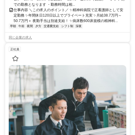
での勤務となります ・勤務時間は相...
仕事内容 ＼この求人のポイント／ ✨精神科病院で正看護師として安
定勤務 ✨年間休日120日以上でプライベート充実 ✨月給38.7万円～
50.7万円＋ 夜勤手当は別途支給！ ✨病床数600床規模の精神科...
早朝
午前
夜間
夕方
交通費支給
シフト制
深夜
同じ企業の求人
正社員