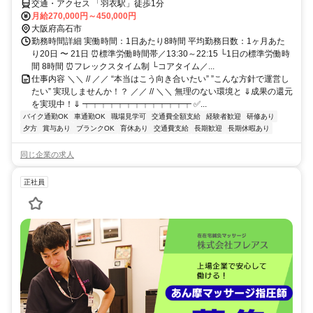
交通・アクセス 「羽衣駅」徒歩1分
月給270,000円～450,000円
大阪府高石市
勤務時間詳細 実働時間：1日あたり8時間 平均勤務日数：1ヶ月あた
り20日 〜 21日 ⏰標準労働時間帯／13:30～22:15 └1日の標準労働時
間 8時間 ⏰フレックスタイム制 └コアタイム／...
仕事内容 ＼＼ // ／／ “本当はこう向き合いたい” ”こんな方針で運営し
たい” 実現しませんか！？ ／／ // ＼＼ 無理のない環境と ⇓成果の還元
を実現中！⇓ ┯┯┯┯┯┯┯┯┯┯┯┯┯ ✅...
バイク通勤OK
車通勤OK
職場見学可
交通費全額支給
経験者歓迎
研修あり
夕方
賞与あり
ブランクOK
育休あり
交通費支給
長期歓迎
長期休暇あり
同じ企業の求人
正社員