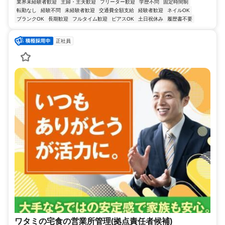
業界未経験者歓迎
主婦・主夫歓迎
フリーター歓迎
学歴不問
固定時間制
転勤なし
経験不問
未経験者歓迎
交通費全額支給
経験者歓迎
ネイルOK
ブランクOK
長期歓迎
フルタイム歓迎
ピアスOK
土日祝休み
履歴書不要
正社員
ワタミの宅食の営業所管理(拠点責任者候補)