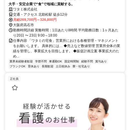
大手・安定企業で“食”で地域に貢献する。
ワタミ株式会社
交通・アクセス 北助松駅 徒歩12分
月給269,700円～326,800円
大阪府高石市
勤務時間詳細 実働時間：1日あたり8時間 平均勤務日数：1ヶ月あた
り20日 〜 23日 9:00～18:00
仕事内容 「ワタミの宅食」営業所における各種管理・マネジメント
をお願いします。 具体的には… ◆売上など数値管理 営業所全体の業
績を管理し、事業拡大を目指します。 ◆販促計画立案 事業拡大のた
め...
業界未経験者歓迎
学歴不問
車通勤OK
固定時間制
経験不問
賞与あり
ブランクOK
育休あり
長期歓迎
土日祝休み
寮・社宅あり
正社員