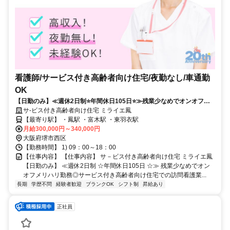
看護師/サービス付き高齢者向け住宅/夜勤なし/車通勤
OK
【日勤のみ】≪週休2日制⭐年間休日105日⭐≫残業少なめでオンオフメ
リハリ勤務⭕サービス付き高齢者向け住宅での訪問看護業務⭐
サ-ビス付き高齢者向け住宅 ミライエ鳳
【最寄り駅】 ・鳳駅 ・富木駅 ・東羽衣駅
月給300,000円～340,000円
大阪府堺市西区
【勤務時間】 1) 09：00～18：00
【仕事内容】 【仕事内容】 サ－ビス付き高齢者向け住宅 ミライエ鳳
【日勤のみ】 ≪週休2日制 ☆年間休日105日 ☆≫ 残業少なめでオン
オフメリハリ勤務◎サービス付き高齢者向け住宅での訪問看護業...
長期
学歴不問
経験者歓迎
ブランクOK
シフト制
昇給あり
正社員