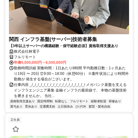
関西 インフラ基盤(サーバー)技術者募集
【3年以上サーバーの構築経験・保守経験必須】資格取得支援あり
株式会社林電子
フルリモート
年俸5,500,000円～6,500,000円
勤務時間詳細 実働時間：1日あたり8時間 平均勤務日数：1ヶ月あた
り19日 〜 20日 ⏰9:00～18:00（休憩60分） ※案件状況により時間外
勤務が 発生する場合がございます。
仕事内容 _/_/_/_/_/_/_/_/_/_/_/_/_/_/_/_/_/_/ メガバンク基盤を支える
インフラエンジニア募集 金融インフラの最前線で、 本物の基盤技術
を磨きませんか。 当社...
資格取得支援あり
固定時間制
転勤なし
フルリモート
経験者歓迎
研修あり
賞与あり
育休あり
交通費支給
土日祝休み
ひげOK
髪型・髪色自由
正社員