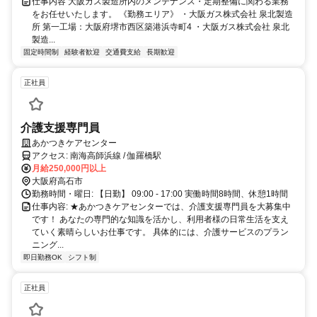
仕事内容 大阪ガス製造所内のメンテナンス・定期整備に関わる業務
をお任せいたします。 《勤務エリア》 ・大阪ガス株式会社 泉北製造
所 第一工場：大阪府堺市西区築港浜寺町4 ・大阪ガス株式会社 泉北
製造...
固定時間制
経験者歓迎
交通費支給
長期歓迎
正社員
介護支援専門員
あかつきケアセンター
アクセス: 南海高師浜線 / 伽羅橋駅
月給250,000円以上
大阪府高石市
勤務時間・曜日: 【日勤】 09:00 - 17:00 実働時間8時間、休憩1時間
仕事内容: ★あかつきケアセンターでは、介護支援専門員を大募集中
です！ あなたの専門的な知識を活かし、利用者様の日常生活を支え
ていく素晴らしいお仕事です。 具体的には、介護サービスのプラン
ニング...
即日勤務OK
シフト制
正社員