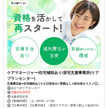
ケアマネージャー/住宅補助あり/居宅支援事業所(ケア
プランセンター)
交通費支給⭐️住宅補助あり✨土日祝休み✅️夜勤なし✨担当者オススメ⭕️経
験者優遇✨車通勤ＯＫ❗️週休2日⭐️駅チカ
あかつきケアセンター
月給250,000円
大阪府高石市
【勤務時間】 （1）09:00～17:00
【仕事内容】 【仕事内容】 《居宅ケアマネ》最寄り駅より徒歩5分♪