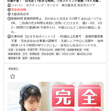
出勤不要！「自宅近く×好きな時間」でポスティング業務♪＜6ヶ月継続
勤務で合計2万円のプチボーナス＞
ジャパン・ポスティング・サービス 南大阪支店 高石市エリア
完全歩合制
大阪府高石市
勤務時間 業務時間帯は、日の出から日没までの間で あればいつでも
OK。 ご自身の空き時間を有効に活用いただけます。 週2～3日、1日
2～3時間での勤務OK 午前中だけ、午後だけなどご自分の都合に 合
わ...
仕事内容 【おすすめポイント☆】 ・65歳以上応募可 ・面接時履歴書
不要 ・完全歩合/お仕事量の調整可 ・主婦シニア中心に活躍中 ・短時
間OK /スキマ時間やWワークにも♪ ・自宅から自分のペースでポ...
主婦・主夫歓迎
学歴不問
平日のみOK
経験不問
未経験者歓迎
午前
経験者歓迎
夕方
長期歓迎
完全歩合制
週2・3日からOK
週4日以上OK
履歴書不要
髪型・髪色自由
業務委託