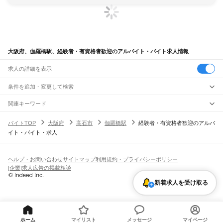
大阪府、伽羅橋駅、経験者・有資格者歓迎のアルバイト・バイト求人情報
求人の詳細を表示
条件を追加・変更して検索
市区町村を追加・変更
関連キーワード
完全在宅ワーク 全国
シール貼り 在宅
現在地周辺
ガチャガチャ
犬カフェ
大阪府
駅を追加・変更
バイトTOP
大阪府
高石市
伽羅橋駅
経験者・有資格者歓迎のアルバ
大阪府
すべて
イト・バイト・求人
大阪市
すべて
職種を追加・変更
JR京都線
都島区
福島区
此花区
西区
港区
大正区
天王寺区
浪速区
西淀川区
東淀川区
東成区
島本駅
高槻駅
摂津富田駅
JR総持寺駅
茨木駅
千里丘駅
岸辺駅
吹田駅
東淀川駅
飲食・フードサービス
生野区
旭区
城東区
阿倍野区
住吉区
東住吉区
西成区
淀川区
鶴見区
住之江区
特徴を追加・変更
新大阪駅
大阪駅
飲食・フードサービス
平野区
北区
中央区
すべて
ヘルプ・お問い合わせ
サイトマップ
利用規約・プライバシーポリシー
ホールスタッフ
キッチンスタッフ
皿洗い・洗い場
精肉・鮮魚加工
給食調理
人気
[企業]求人広告の掲載相談
JR神戸線(大阪～神戸)
堺市
すべて
雇用形態を追加・変更
パン屋（ベーカリー）
フードカウンター販売員
バー（BAR）・バーテンダー
日払いOK
高校生歓迎
学生歓迎
深夜の仕事
髪型・髪色自由
ひげOK
ネイルOK
大阪駅
塚本駅
堺区
中区
東区
西区
南区
北区
美原区
新着求人を受け取る
飲食店補助（開店・閉店準備）
飲食店（店長・マネージャー）
ピアスOK
アルバイト・パート
履歴書不要
オープニングスタッフ
留学生・外国人活躍中
都道府県を変更
営業・販売
大和路線
岸和田市
豊中市
池田市
吹田市
泉大津市
高槻市
貝塚市
守口市
枚方市
茨木市
勤務期間
正社員
河内堅上駅
高井田駅
柏原駅
志紀駅
八尾駅
久宝寺駅
加美駅
平野駅
東部市場前駅
営業・販売
すべて
八尾市
泉佐野市
富田林市
寝屋川市
河内長野市
松原市
大東市
和泉市
箕面市
短期
契約社員
単発・1日OK
長期
期間限定（春夏冬休み等）
天王寺駅
新今宮駅
今宮駅
ＪＲ難波駅
営業
テレフォンアポインター（テレアポ）
ルートセールス
コンビニ
柏原市
羽曳野市
門真市
摂津市
高石市
藤井寺市
東大阪市
泉南市
四條畷市
交野市
シフト
派遣社員
フードカウンター販売員
アパレル
家電量販店・携帯販売（携帯ショップ）
大阪狭山市
阪南市
三島郡
豊能郡
泉北郡
泉南郡
南河内郡
土日祝のみOK
業務委託
平日のみOK
週1日からOK
週2・3日からOK
週4日以上OK
ホーム
マイリスト
メッセージ
マイページ
学研都市線