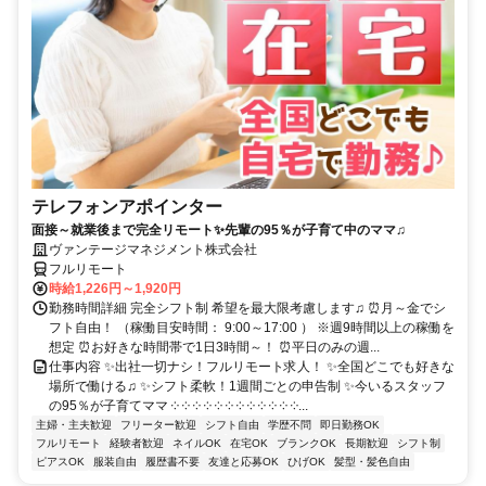
テレフォンアポインター
面接～就業後まで完全リモート✨先輩の95％が子育て中のママ♫
ヴァンテージマネジメント株式会社
フルリモート
時給1,226円～1,920円
勤務時間詳細 完全シフト制 希望を最大限考慮します♫ ⏰月～金でシ
フト自由！ （稼働目安時間： 9:00～17:00 ） ※週9時間以上の稼働を
想定 ⏰お好きな時間帯で1日3時間～！ ⏰平日のみの週...
仕事内容 ✨出社一切ナシ！フルリモート求人！ ✨全国どこでも好きな
場所で働ける♫ ✨シフト柔軟！1週間ごとの申告制 ✨今いるスタッフ
の95％が子育てママ ༶ ༶ ༶ ༶ ༶ ༶ ༶ ༶ ༶ ༶ ༶ ༶...
主婦・主夫歓迎
フリーター歓迎
シフト自由
学歴不問
即日勤務OK
フルリモート
経験者歓迎
ネイルOK
在宅OK
ブランクOK
長期歓迎
シフト制
ピアスOK
服装自由
履歴書不要
友達と応募OK
ひげOK
髪型・髪色自由