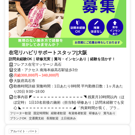
在宅リハビリサポートスタッフ|大阪
訪問未経験OK｜研修充実｜賞与・インセンあり｜経験を活かす！
フレアス在宅マッサージ 高石
交通・アクセス 南海本線高石駅徒歩3分
月給300,000円～340,000円
大阪府高石市
勤務時間詳細 実働時間：1日あたり8時間 平均勤務日数：1ヶ月あた
り20日 9:00~18:00
仕事内容 ◤＝＝＝＝＝＝＝＝＝＝＝＝＝＝◥ 残業月10時間以内（ほ
ぼ定時） 1日10名前後の施術（担当制) 研修あり｜訪問未経験でも安
心 ◣＝＝＝＝＝＝＝＝＝＝＝＝＝＝◢ 「拘束時間が長く、プラ...
フリーター歓迎
固定時間制
経験者歓迎
有資格者歓迎
研修あり
賞与あり
ブランクOK
交通費支給
長期歓迎
土日祝休み
アルバイト・パート