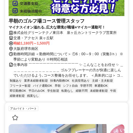
早朝のゴルフ場コース管理スタッフ
マイナスイオン溢れる､広大な環境が職場⭐マイカー通勤可！
株式会社グリーンテクノ東日本 泉ヶ丘カントリークラブ営業所
交通・アクセス 泉ヶ丘駅
時給1,180円～1,500円
大阪府堺市南区
勤務時間詳細 ＜勤務時間について＞ ①6：00～9：00（実働3ｈ） ※
季節により変動あり ※時間応相談
仕事内容 ￣￣￣￣￣￣￣￣￣￣￣￣￣￣ ✨ こんなことをお任せ ✨ ＿
＿＿＿＿＿＿＿＿＿＿＿＿＿ ゴルフプレーヤーの方が快適に楽しん
でいただけるよう､コース整備をお任せします。 ＜具体的には＞ コ...
制服あり
業界未経験者歓迎
扶養内勤務OK
社員登用あり
主婦・主夫歓迎
フリーター歓迎
バイク通勤OK
早朝
シフト自由
学歴不問
車通勤OK
即日勤務OK
平日のみOK
学生歓迎
転勤なし
経験不問
未経験者歓迎
午前
経験者歓迎
残業なし
アルバイト・パート