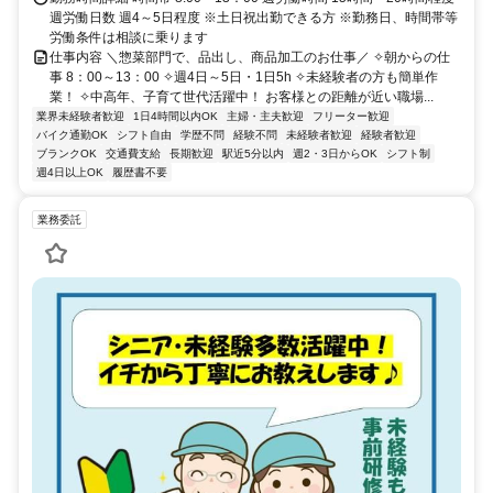
週労働日数 週4～5日程度 ※土日祝出勤できる方 ※勤務日、時間帯等
労働条件は相談に乗ります
仕事内容 ＼惣菜部門で、品出し、商品加工のお仕事／ ✧朝からの仕
事 8：00～13：00 ✧週4日～5日・1日5h ✧未経験者の方も簡単作
業！ ✧中高年、子育て世代活躍中！ お客様との距離が近い職場...
業界未経験者歓迎
1日4時間以内OK
主婦・主夫歓迎
フリーター歓迎
バイク通勤OK
シフト自由
学歴不問
経験不問
未経験者歓迎
経験者歓迎
ブランクOK
交通費支給
長期歓迎
駅近5分以内
週2・3日からOK
シフト制
週4日以上OK
履歴書不要
業務委託