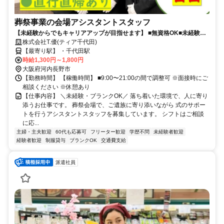
葬祭事業の会場アシスタントスタッフ
【未経験からでもキャリアアップが目指せます】 ■無資格OK■未経験
OK■直行直帰OK■学歴不問■30代、40代スタッフ活躍中！
株式会社T.優(ティア千代田)
【最寄り駅】 ・千代田駅
時給1,300円～1,800円
大阪府河内長野市
【勤務時間】 【稼働時間】 ■9:00〜21:00の間で調整可 ※面接時にご
相談ください ※休憩あり
【仕事内容】 ＼未経験・ブランクOK／ 落ち着いた環境で、人に寄り
添うお仕事です。 葬祭会場で、ご遺族に寄り添いながら 式のサポー
トを行うアシスタントスタッフを募集しています。 シフトはご相談
に応...
主婦・主夫歓迎
60代も応募可
フリーター歓迎
学歴不問
未経験者歓迎
経験者歓迎
制服貸与
ブランクOK
交通費支給
派遣社員