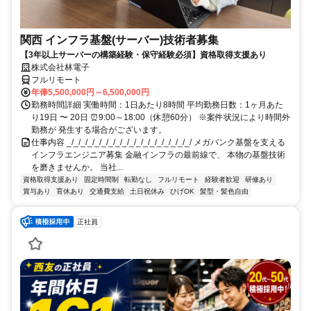
関西 インフラ基盤(サーバー)技術者募集
【3年以上サーバーの構築経験・保守経験必須】資格取得支援あり
株式会社林電子
フルリモート
年俸5,500,000円～6,500,000円
勤務時間詳細 実働時間：1日あたり8時間 平均勤務日数：1ヶ月あた
り19日 〜 20日 ⏰9:00～18:00（休憩60分） ※案件状況により時間外
勤務が 発生する場合がございます。
仕事内容 _/_/_/_/_/_/_/_/_/_/_/_/_/_/_/_/_/_/ メガバンク基盤を支える
インフラエンジニア募集 金融インフラの最前線で、 本物の基盤技術
を磨きませんか。 当社...
資格取得支援あり
固定時間制
転勤なし
フルリモート
経験者歓迎
研修あり
賞与あり
育休あり
交通費支給
土日祝休み
ひげOK
髪型・髪色自由
正社員