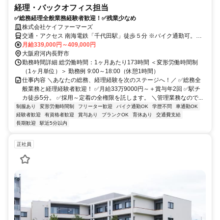
経理・バックオフィス担当
✅総務経理全般業務経験者歓迎！✅残業少なめ
株式会社ケイファーマーズ
交通・アクセス 南海電鉄「千代田駅」徒歩５分 ※バイク通勤可。車
通勤は正社員のみ可。
月給339,000円～409,000円
大阪府河内長野市
勤務時間詳細 総労働時間：1ヶ月あたり173時間 ＜変形労働時間制
（1ヶ月単位）＞ 勤務例 9:00～18:00（休憩1時間）
仕事内容 ＼あなたの総務、経理経験を次のステージへ！／ ✅総務全
般業務と経理経験者歓迎！ ✅月給33万9000円～＋賞与年2回 ✅駅チ
カ徒歩5分。 ✅採用～定着の全権限を託します。 ＼管理業務なので...
制服あり
変形労働時間制
フリーター歓迎
バイク通勤OK
学歴不問
車通勤OK
経験者歓迎
有資格者歓迎
賞与あり
ブランクOK
育休あり
交通費支給
長期歓迎
駅近5分以内
正社員