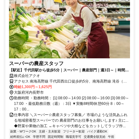
スーパーの農産スタッフ
【駅近】千代田駅から徒歩5分｜スーパー｜農産部門｜週3日～｜時間数
相談OK｜高時給｜日払い・週払い可★
株式会社アクオ
アクセス 南海高野線 千代田西出口徒歩約5分、南海高野線 滝谷（大
阪府）徒歩約21分、近鉄長野線 汐ノ宮徒歩約21分
時給1,300円～1,625円
大阪府河内長野市
勤務時間 ・勤務時間： [1] 08:00～14:00 [2] 08:00～16:00 [3] 08:00～
17:00 ・最低勤務日数（週）：3日 ▼実働8時間/休憩60分 8：00～
17：00...
仕事内容 ＼スーパー☆農産スタッフ募集／ 市場のような活気あふれ
る地域密着型スーパーでの 農産部門のお仕事をお願いします♪ 主に...
◆野菜や果物の加工 →キャベツや大根などをカットしてラップ作...
副業・WワークOK
主婦・主夫歓迎
フリーター歓迎
バイク通勤OK
給料前払いOK
学歴不問
固定時間制
職場見学可
交通費全額支給
午前