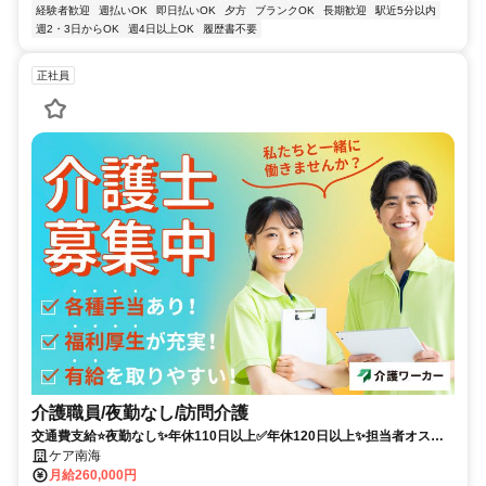
経験者歓迎
週払いOK
即日払いOK
夕方
ブランクOK
長期歓迎
駅近5分以内
週2・3日からOK
週4日以上OK
履歴書不要
正社員
介護職員/夜勤なし/訪問介護
交通費支給⭐️夜勤なし✨年休110日以上✅️年休120日以上✨担当者オスス
メ⭕️研修支援有✨経験者優遇
ケア南海
月給260,000円