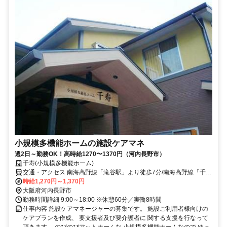
小規模多機能ホームの施設ケアマネ
週2日～勤務OK！高時給1270〜1370円（河内長野市）
千寿(小規模多機能ホーム)
交通・アクセス 南海高野線「滝谷駅」より徒歩7分/南海高野線「千代
田駅」より徒歩12分※車・バイク通勤OK
時給1,270円～1,370円
大阪府河内長野市
勤務時間詳細 9:00～18:00 ※休憩60分／実働8時間
仕事内容 施設ケアマネージャーの募集です。 施設ご利用者様向けの
ケアプランを作成、 要支援者及び要介護者に 関する支援を行なって
頂きます。 のびのびアットホームな 小規模多機能ホームなので ゆっ