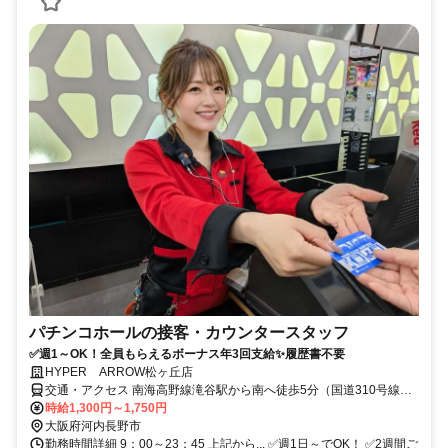
パチンコホールの接客・カウンタースタッフ
✅週1～OK！全員もらえるボーナス年3回支給✨️履歴書不要
HYPER ARROW松ヶ丘店
交通・アクセス 南海高野線滝谷駅から南へ徒歩5分（国道310号線沿
い）
時給1,300円～1,750円
大阪府河内長野市
勤務時間詳細 9：00～23：45 上記から... ✅週1日～でOK！ ✅2週間ご