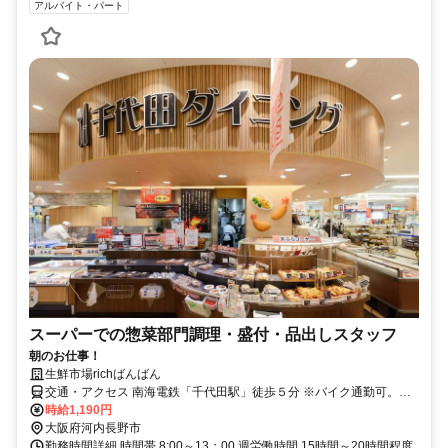
アルバイト・パート
スーパーでの惣菜部門調理・盛付・品出しスタッフ
朝のお仕事！
生鮮市場richばんばん
交通・アクセス 南海電鉄「千代田駅」徒歩５分 ※バイク通勤可。車
通勤は正社員のみ可。
時給1,190円
大阪府河内長野市
勤務時間詳細 時間帯 8:00～13：00 週労働時間 15時間～20時間程度