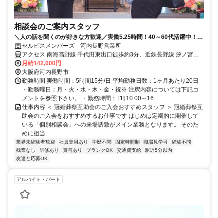
相談会のご案内スタッフ
＼人の話を聞くのが好きな方歓迎／実働5.25時間！40～60代活躍中！10
～16時迄＆土日休◎入社3年で月収30万も可！
セルビスメンバーズ 河内長野営業所
アクセス 南海高野線 千代田東出口徒歩約3分、近鉄長野線 汐ノ宮徒
歩約18分、南海高野線 滝谷（大阪府）徒歩約19分
月給142,000円
大阪府河内長野市
勤務時間 実働時間：5時間15分/日 平均勤務日数：1ヶ月あたり20日
・勤務曜日：月・火・水・木・金・祝※ 注釈内容については下記コ
メントを参照下さい。 ・勤務時間： [1] 10:00～16:...
仕事内容 ＜ 冠婚葬祭互助会のご入会おすすめスタッフ ＞ 冠婚葬祭互
助会のご入会をおすすめするお仕事です はじめは定期的に開催して
いる「個別相談会」への来場誘致がメイン業務となります。 そのた
めに担当...
業界未経験者歓迎
社員登用あり
学歴不問
固定時間制
職場見学可
経験不問
残業なし
研修あり
賞与あり
ブランクOK
交通費支給
駅近5分以内
友達と応募OK
アルバイト・パート