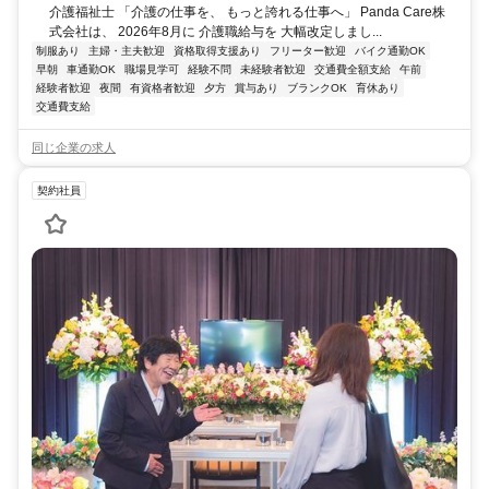
介護福祉士 「介護の仕事を、 もっと誇れる仕事へ」 Panda Care株
式会社は、 2026年8月に 介護職給与を 大幅改定しまし...
制服あり
主婦・主夫歓迎
資格取得支援あり
フリーター歓迎
バイク通勤OK
早朝
車通勤OK
職場見学可
経験不問
未経験者歓迎
交通費全額支給
午前
経験者歓迎
夜間
有資格者歓迎
夕方
賞与あり
ブランクOK
育休あり
交通費支給
同じ企業の求人
契約社員