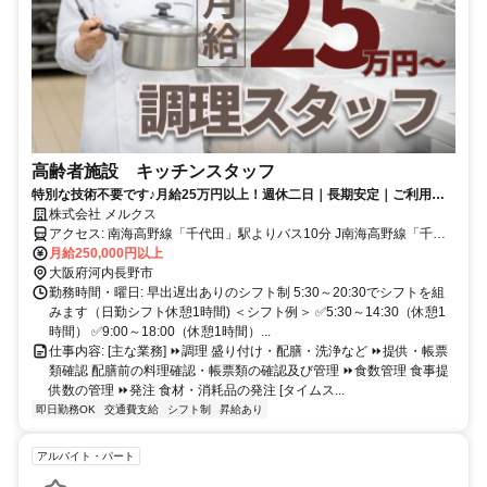
高齢者施設 キッチンスタッフ
特別な技術不要です♪月給25万円以上！週休二日｜長期安定｜ご利用者
様に食べる楽しみをお届けるする大切なお仕事です☆
株式会社 メルクス
アクセス: 南海高野線「千代田」駅よりバス10分 J南海高野線「千代
田」駅より南海バス「貴望ヶ丘バス停」下車徒歩２分 ＜通勤方法・
月給250,000円以上
その他補足＞ ※車通勤OK！無料駐車場あり ※バイク・自転車通勤
大阪府河内長野市
OK！無料駐輪場あり ※交通費全額支給（公共交通機関利用の方)
勤務時間・曜日: 早出遅出ありのシフト制 5:30～20:30でシフトを組
みます（日勤シフト休憩1時間) ＜シフト例＞ ✅5:30～14:30（休憩1
時間） ✅9:00～18:00（休憩1時間）...
仕事内容: [主な業務] ⏩️調理 盛り付け・配膳・洗浄など ⏩️提供・帳票
類確認 配膳前の料理確認・帳票類の確認及び管理 ⏩️食数管理 食事提
供数の管理 ⏩️発注 食材・消耗品の発注 [タイムス...
即日勤務OK
交通費支給
シフト制
昇給あり
アルバイト・パート