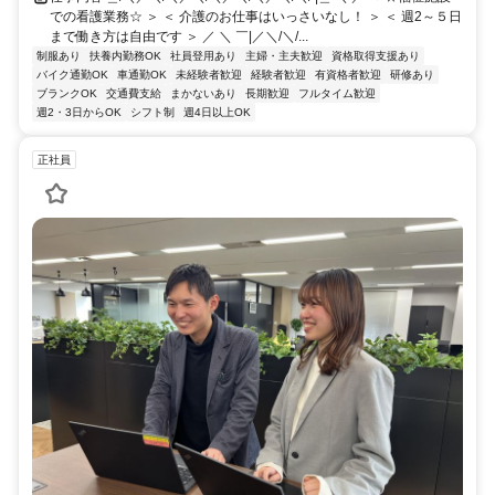
での看護業務☆ ＞ ＜ 介護のお仕事はいっさいなし！ ＞ ＜ 週2～５日
まで働き方は自由です ＞ ／ ＼ ￣|／＼/＼/...
制服あり
扶養内勤務OK
社員登用あり
主婦・主夫歓迎
資格取得支援あり
バイク通勤OK
車通勤OK
未経験者歓迎
経験者歓迎
有資格者歓迎
研修あり
ブランクOK
交通費支給
まかないあり
長期歓迎
フルタイム歓迎
週2・3日からOK
シフト制
週4日以上OK
正社員