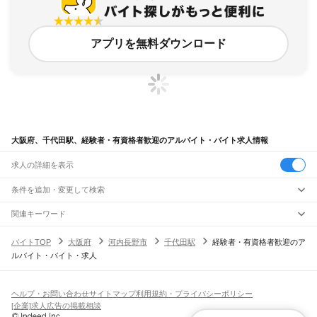
アプリを無料ダウンロード
大阪府、千代田駅、経験者・有資格者歓迎のアルバイト・バイト求人情報
求人の詳細を表示
条件を追加・変更して検索
市区町村を追加・変更
関連キーワード
完全在宅ワーク 全国
シール貼り 在宅
現在地周辺
ガチャガチャ
犬カフェ
大阪府
駅を追加・変更
バイトTOP
大阪府
河内長野市
千代田駅
経験者・有資格者歓迎のア
大阪府
すべて
ルバイト・バイト・求人
大阪市
すべて
職種を追加・変更
JR京都線
都島区
福島区
此花区
西区
港区
大正区
天王寺区
浪速区
西淀川区
東淀川区
東成区
島本駅
高槻駅
摂津富田駅
JR総持寺駅
茨木駅
千里丘駅
岸辺駅
吹田駅
東淀川駅
飲食・フードサービス
生野区
旭区
城東区
阿倍野区
住吉区
東住吉区
西成区
淀川区
鶴見区
住之江区
特徴を追加・変更
新大阪駅
大阪駅
飲食・フードサービス
平野区
北区
中央区
すべて
ヘルプ・お問い合わせ
サイトマップ
利用規約・プライバシーポリシー
ホールスタッフ
キッチンスタッフ
皿洗い・洗い場
精肉・鮮魚加工
給食調理
人気
[企業]求人広告の掲載相談
JR神戸線(大阪～神戸)
堺市
すべて
雇用形態を追加・変更
パン屋（ベーカリー）
フードカウンター販売員
バー（BAR）・バーテンダー
日払いOK
高校生歓迎
学生歓迎
深夜の仕事
髪型・髪色自由
ひげOK
ネイルOK