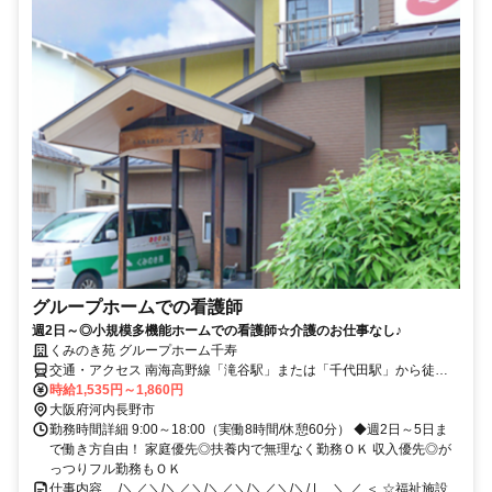
グループホームでの看護師
週2日～◎小規模多機能ホームでの看護師☆介護のお仕事なし♪
くみのき苑 グループホーム千寿
交通・アクセス 南海高野線「滝谷駅」または「千代田駅」から徒歩
約10分※車・バイク通勤OK
時給1,535円～1,860円
大阪府河内長野市
勤務時間詳細 9:00～18:00（実働8時間/休憩60分） ◆週2日～5日ま
で働き方自由！ 家庭優先◎扶養内で無理なく勤務ＯＫ 収入優先◎が
っつりフル勤務もＯＫ
仕事内容 ＿/＼／＼/＼／＼/＼／＼/＼／＼/＼/ |＿ ＼ ／ ＜ ☆福祉施設