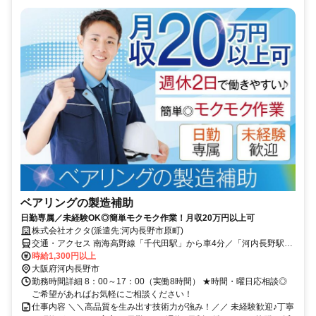
ベアリングの製造補助
日勤専属／未経験OK◎簡単モクモク作業！月収20万円以上可
株式会社オクタ(派遣先:河内長野市原町)
交通・アクセス 南海高野線「千代田駅」から車4分／「河内長野駅」
から車7分
時給1,300円以上
大阪府河内長野市
勤務時間詳細 8：00～17：00（実働8時間） ★時間・曜日応相談◎
ご希望があればお気軽にご相談ください！
仕事内容 ＼＼高品質を生み出す技術力が強み！／／ 未経験歓迎♪丁寧