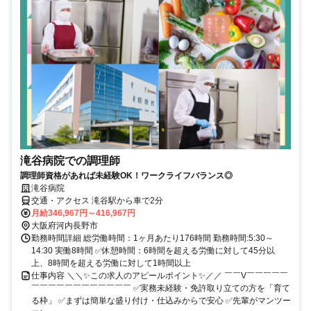
滝谷病院での調理師
調理師資格があれば未経験OK！ワークライフバランス◎
滝谷病院
交通・アクセス 滝谷駅から車で2分
月給346,967円～416,967円
大阪府河内長野市
勤務時間詳細 総労働時間：1ヶ月あたり176時間 勤務時間:5:30～
14:30 実働8時間 ✅休憩時間：6時間を超える労働に対して45分以
上、8時間を超える労働に対して1時間以上
仕事内容 ＼＼✨この求人のアピールポイント✨／／ ￣￣V￣￣￣￣￣
￣￣￣￣￣￣￣￣￣￣￣￣ ✅実務未経験・免許取り立ての方を「育て
る枠」 ✅まずは簡単な盛り付け・仕込みからで安心 ✅先輩がマンツー