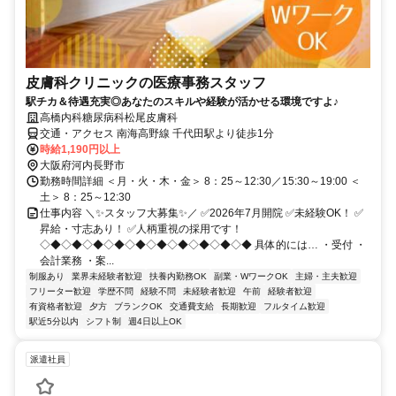
皮膚科クリニックの医療事務スタッフ
駅チカ＆待遇充実◎あなたのスキルや経験が活かせる環境ですよ♪
高橋内科糖尿病科松尾皮膚科
交通・アクセス 南海高野線 千代田駅より徒歩1分
時給1,190円以上
大阪府河内長野市
勤務時間詳細 ＜月・火・木・金＞ 8：25～12:30／15:30～19:00 ＜
土＞ 8：25～12:30
仕事内容 ＼✨スタッフ大募集✨／ ✅2026年7月開院 ✅未経験OK！ ✅
昇給・寸志あり！ ✅人柄重視の採用です！
◇◆◇◆◇◆◇◆◇◆◇◆◇◆◇◆◇◆◇◆ 具体的には… ・受付 ・
会計業務 ・案...
制服あり
業界未経験者歓迎
扶養内勤務OK
副業・WワークOK
主婦・主夫歓迎
フリーター歓迎
学歴不問
経験不問
未経験者歓迎
午前
経験者歓迎
有資格者歓迎
夕方
ブランクOK
交通費支給
長期歓迎
フルタイム歓迎
駅近5分以内
シフト制
週4日以上OK
派遣社員