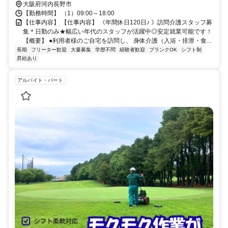
大阪府河内長野市
【勤務時間】 （1）09:00～18:00
【仕事内容】 【仕事内容】 《年間休日120日♪ 》訪問介護スタッフ募
集＊日勤のみ★幅広い年代のスタッフが活躍中◎安定就業可能です！
【概要】 ●利用者様のご自宅を訪問し、 身体介護（入浴・排泄・食...
長期
フリーター歓迎
大量募集
学歴不問
経験者歓迎
ブランクOK
シフト制
昇給あり
アルバイト・パート