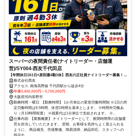
スーパーの夜間責任者(ナイトリーダー・店舗運
営)/SY004-西友千代田店
【年間休日161日×原則週4勤3休】西友の正社員ナイトリーダー募集！マ
ネジメント経験を優遇します！
株式会社西友
アクセス: 南海高野線 千代田駅から徒歩4分
年俸3,400,000円～5,700,000円
大阪府河内長野市
勤務時間・曜日: 【勤務時間】 1か月単位の変形労働時間制 ※1日の所
定労働時間は9.5時間、休憩1時間を基本とします。 ※時間外労働あ
り（月10時間程度） ※残業代は1分単位で支給されます。 ※...
仕事内容: 【業務概要】 ナイトリーダーとして、夜間時間帯の店舗運
営を担当していただきます。 翌朝、お客様を気持ちよく迎えられる
ように、 商品補充、売場整備、簡易清掃、納品対応、スタッフへの
指示出...