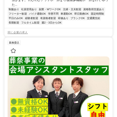
た...
制服あり
社員登用あり
副業・WワークOK
主婦・主夫歓迎
資格取得支援あり
フリーター歓迎
バイク通勤OK
学歴不問
車通勤OK
即日勤務OK
固定時間制
平日のみOK
経験者歓迎
有資格者歓迎
研修あり
ブランクOK
交通費支給
長期歓迎
フルタイム歓迎
週2・3日からOK
同じ企業の求人
業務委託