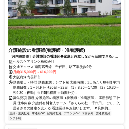
介護施設の看護師(看護師・准看護師)
［河内長野市］介護施設の看護師◆家庭と両立しながら活躍できる♪ 介
護付有料老人ホームの看護師
ヘルスケアリンク株式会社
交通アクセス 南海高野線「千代田」駅下車徒歩9分
月給315,000円～414,000円
大阪府河内長野市
勤務曜日・時間 勤務形態：シフト制 実働時間：1日あたり8時間 平均
勤務日数：1ヶ月あたり20日～22日 （1）8:30～17:30 （2）16:30～
翌9:30（夜勤）※月5回程度 ※時間外労...
募集要項 職種 介護施設の看護師（看護師・准看護師） 雇用形態 正社
員 仕事内容 介護付有料老人ホーム 「さくらの杜・千代田」にて、 入
居者さまの健康を支える 看護業務をお願いします。 ▼具体的...
主婦・主夫歓迎
車通勤OK
経験者歓迎
ブランクOK
育休あり
交通費支給
シフト制