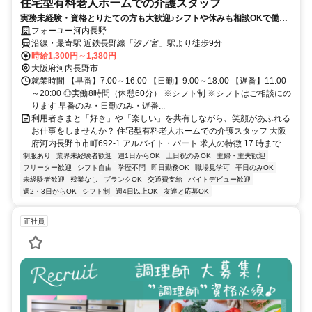
住宅型有料老人ホームでの介護スタッフ
実務未経験・資格とりたての方も大歓迎♪シフトや休みも相談OKで働き
やすさも◎
フォーユー河内長野
沿線・最寄駅 近鉄長野線「汐ノ宮」駅より徒歩9分
時給1,300円～1,380円
大阪府河内長野市
就業時間 【早番】7:00～16:00 【日勤】9:00～18:00 【遅番】11:00
～20:00 ◎実働8時間（休憩60分） ※シフト制 ※シフトはご相談にの
ります 早番のみ・日勤のみ・遅番...
利用者さまと「好き」や「楽しい」を共有しながら、笑顔があふれる
お仕事をしませんか？ 住宅型有料老人ホームでの介護スタッフ 大阪
府河内長野市市町692-1 アルバイト・パート 求人の特徴 17 時まで...
制服あり
業界未経験者歓迎
週1日からOK
土日祝のみOK
主婦・主夫歓迎
フリーター歓迎
シフト自由
学歴不問
即日勤務OK
職場見学可
平日のみOK
未経験者歓迎
残業なし
ブランクOK
交通費支給
バイトデビュー歓迎
週2・3日からOK
シフト制
週4日以上OK
友達と応募OK
正社員