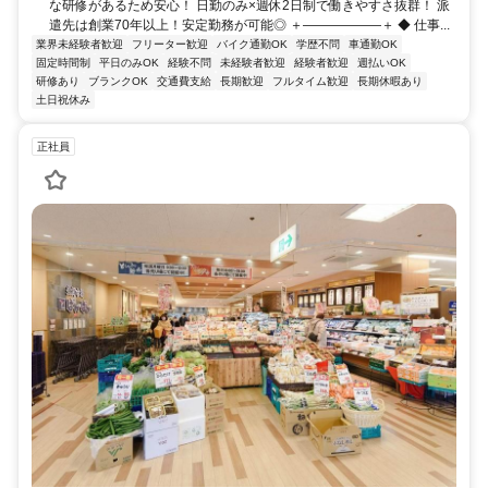
な研修があるため安心！ 日勤のみ×週休2日制で働きやすさ抜群！ 派
遣先は創業70年以上！安定勤務が可能◎ ＋――――――＋ ◆ 仕事...
業界未経験者歓迎
フリーター歓迎
バイク通勤OK
学歴不問
車通勤OK
固定時間制
平日のみOK
経験不問
未経験者歓迎
経験者歓迎
週払いOK
研修あり
ブランクOK
交通費支給
長期歓迎
フルタイム歓迎
長期休暇あり
土日祝休み
正社員