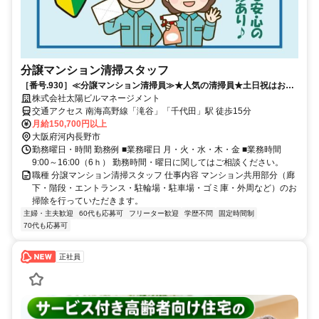
分譲マンション清掃スタッフ
［番号.930］≪分譲マンション清掃員≫★人気の清掃員★土日祝はお休
みです！
株式会社太陽ビルマネージメント
交通アクセス 南海高野線「滝谷」「千代田」駅 徒歩15分
月給150,700円以上
大阪府河内長野市
勤務曜日・時間 勤務例 ■業務曜日 月・火・水・木・金 ■業務時間
9:00～16:00（6ｈ） 勤務時間・曜日に関してはご相談ください。
職種 分譲マンション清掃スタッフ 仕事内容 マンション共用部分（廊
下・階段・エントランス・駐輪場・駐車場・ゴミ庫・外周など）のお
掃除を行っていただきます。
主婦・主夫歓迎
60代も応募可
フリーター歓迎
学歴不問
固定時間制
70代も応募可
正社員