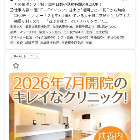
との希望シフト制 ✅勤務日数や勤務時間の相談OK！
仕事内容 ✅ 週1日～OK ✅ シフト提出は2週間ごと ✅ 初日から時給
1300円～ ／ ボーナスを年3回 働いている人全員に支給✨️ ＼ シフトの
融通が利くので、 「遊ぶ＆稼ぐ」のメリハリをつけた...
制服あり
業界未経験者歓迎
扶養内勤務OK
社員登用あり
週1日からOK
副業・WワークOK
隔週シフト提出
土日祝のみOK
主婦・主夫歓迎
フリーター歓迎
バイク通勤OK
シフト自由
学歴不問
車通勤OK
平日のみOK
学生歓迎
経験不問
未経験者歓迎
交通費全額支給
午前
アルバイト・パート