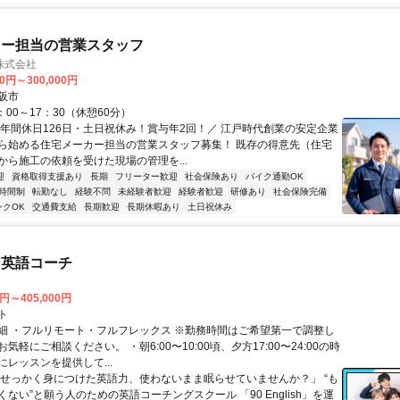
カー担当の営業スタッフ
株式会社
00円～300,000円
阪市
：00～17：30（休憩60分）
＼年間休日126日・土日祝休み！賞与年2回！／ 江戸時代創業の安定企業
ら始める住宅メーカー担当の営業スタッフ募集！ 既存の得意先（住宅
から施工の依頼を受けた現場の管理を...
迎
資格取得支援あり
長期
フリーター歓迎
社会保険あり
バイク通勤OK
時間制
転勤なし
経験不問
未経験者歓迎
経験者歓迎
研修あり
社会保険完備
ンクOK
交通費支給
長期歓迎
長期休暇あり
土日祝休み
な英語コーチ
0円～405,000円
ト
細 ・フルリモート・フルフレックス ※勤務時間はご希望第一で調整し
気軽にご相談ください。 ・朝6:00〜10:00頃、夕方17:00〜24:00の時
レッスンを提供して...
「せっかく身につけた英語力、使わないまま眠らせていませんか？」 “も
ない”と願う人のための英語コーチングスクール 「90 English」を運