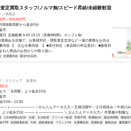
査定買取スタッフ/ノルマ無/スピード昇給/未経験歓迎
オン鴻池店
00円～500,000円
クセス: JR鴻池新田駅から徒歩5分
阪市
日: 店舗勤務 9:45-19:15（実務8時間） ※シフト制
 清潔感ある店舗で、お客様対応・買取査定交渉など一連の業務をお任せ
事内容 【 主な仕事内容 】 ■受付対応（来店時の申込受付） ■接客対
まれた商品のお預かりや取り扱い...
制
交通費支給
駅近5分以内
ズ・スクウェア 派遣先
0円以上
セス 「吉田駅」より徒歩15分
阪市
9:00～12:00
―――ｖ――――――― ✅かんたんデータ入力 ✅主婦活躍中 ✅土日祝休み ✅午前の
より徒歩15分 ―――ｖ――――――― ＼ かんたんデータ入力／ 作業服や制服な..
迎
1日4時間以内OK
主婦・主夫歓迎
フリーター歓迎
学歴不問
車通勤OK
固定時間制
職場見
験不問
未経験者歓迎
午前
経験者歓迎
ブランクOK
交通費支給
長期歓迎
服装自由
履歴書不