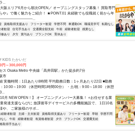
..
＼大阪エリア6月から順次OPEN／ オープニングスタッフ募集！ 買取専門
らや』で働く魅力をご紹介！ ★POINT.01 未経験でも役職就く前から年
―――――――――...
迎
資格取得支援あり
フリーター歓迎
学歴不問
車通勤OK
職場見学可
転勤なし
験者歓迎
住宅手当あり
交通費全額支給
午前
経験者歓迎
残業なし
研修あり
夕方
賞与あり
ブランクOK
育休あり
KIDS たかいだ
00円～300,000円
ス Osaka Metro 中央線「高井田駅」かた徒歩約7分
阪市
細 実働時間：1日あたり8時間 平均勤務日数：1ヶ月あたり22日 ■勤務
10:00～19:00 （休憩時間1時間00分） ・土/祝：9:00～18:00 （休憩
..
10月 NEW OPEN！】 オープニングメンバー大募集！ ⭐お任せする業
児童発達支援ならびに 放課後等デイサービスの多機能施設で、 1日10名
や、 ご家族様のサポ...
未経験者歓迎
主婦・主夫歓迎
資格取得支援あり
フリーター歓迎
早朝
学歴不問
勤なし
午前
経験者歓迎
有資格者歓迎
夕方
ブランクOK
交通費支給
格取得手当あり