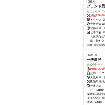
正社員
ブランド品
おたからやイ
月給270,0
ア
大阪府東大
勤務時間・曜
仕事内容:
具体的な仕
応（持ち込
急募
固定時間
派遣社員
一般事務
株式会社ライ
時給1,20
交通・アク
大阪府東大
勤務時間詳細 
仕事内容 
✅「吉田駅」
業界未経験者歓
平日のみOK
経
友達と応募OK