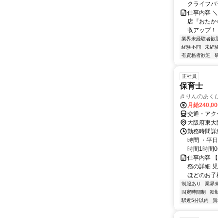
クライフバラ.
仕事内容 
店『おたか
収アップ！ 
業界未経験者歓
経験不問
未経
有資格者歓迎
正社員
保育士
きりんのあくび 
月給240,0
交通・アクセ
大阪府東大
勤務時間詳
時間 ・平日：
時間1時間00.
仕事内容 【
務の詳細 
ほどのお子様
制服あり
業界
固定時間制
転
駅近5分以内
資