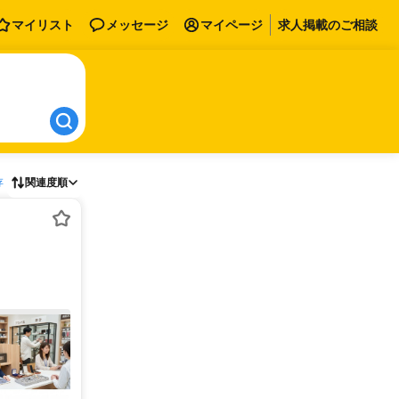
マイリスト
メッセージ
マイページ
求人掲載のご相談
存
関連度順