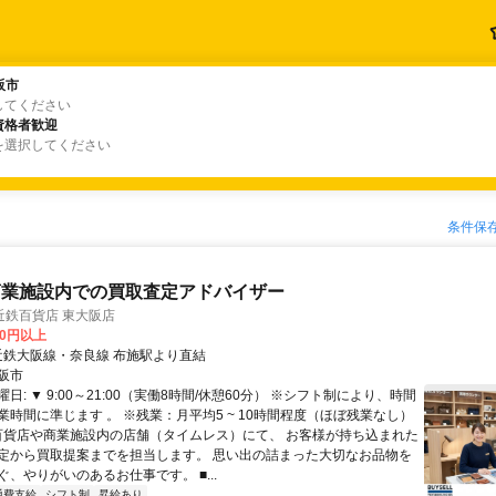
阪市
阪市
してください
資格者歓迎
資格者歓迎
を選択してください
条件保
商業施設内での買取査定アドバイザー
近鉄百貨店 東大阪店
00円以上
クセス: 近鉄大阪線・奈良線 布施駅より直結
阪市
日: ▼ 9:00～21:00（実働8時間/休憩60分） ※シフト制により、時間
業時間に準じます 。 ※残業：月平均5 ~ 10時間程度（ほぼ残業なし）
 百貨店や商業施設内の店舗（タイムレス）にて、 お客様が持ち込まれた
定から買取提案までを担当します。 思い出の詰まった大切なお品物を
、やりがいのあるお仕事です。 ■...
通費支給
シフト制
昇給あり