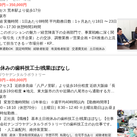
00円～350,000円
セス 荒本駅より徒歩17分
阪市
 実働時間：1日あたり8時間 平均勤務日数：1ヶ月あたり18日 〜 23日
0～17:30 休憩時間1時間
▼このポジションの魅力 ✅経営陣直下の企画部門で、事業戦略に深く関
 ✅取引先（大手企業）との交渉、調整業務 ✅営業企画 × DX推進の上流
て担当できる ✅市場分析・KP...
車通勤OK
固定時間制
経験者歓迎
有資格者歓迎
交通費支給
土日祝休み
休みの歯科技工士/残業ほぼなし
ゴウヤデンタルラボラトリー
00円～400,000円
クセス】 近鉄奈良線「八戸ノ里駅」より徒歩16分程度 近鉄大阪線「長
東大阪市の方や近隣の八尾市から通勤する方が
ています！
阪市
】 変形労働時間制（1年単位） ※週平均40時間以内 【勤務時間帯】
30～18:10（休憩70分） ［土曜日］8:30～12:40 ※土曜出勤日はお昼ま
時短勤務...
】 正社員 【職種】 基本土日祝休みの歯科技工士/残業ほぼなし 【仕事
式会社ナンゴウヤデンタルラボラトリーでの歯科技工士のお仕事です。
 ・人工歯配列、維持装置製...
長期
産休・育休取得実績あり
学歴不問
転勤なし
住宅手当あり
経験者歓迎