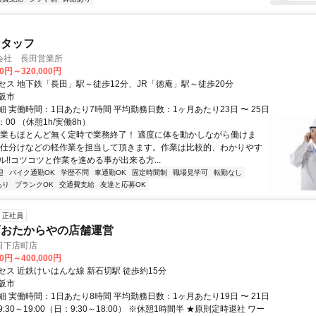
スタッフ
会社 長田営業所
00円～320,000円
セス 地下鉄「長田」駅～徒歩12分、JR「徳庵」駅～徒歩20分
阪市
 実働時間：1日あたり7時間 平均勤務日数：1ヶ月あたり23日 〜 25日
：00 （休憩1h/実働8h）
残業もほとんど無く定時で業務終了！ 適度に体を動かしながら働けま
で仕分けなどの軽作業を担当して頂きます。作業は比較的、わかりやす
!!コツコツと作業を進める事が出来る方...
迎
バイク通勤OK
学歴不問
車通勤OK
固定時間制
職場見学可
転勤なし
あり
ブランクOK
交通費支給
友達と応募OK
正社員
店おたからやの店舗運営
日下店町店
00円～400,000円
セス 近鉄けいはんな線 新石切駅 徒歩約15分
阪市
 実働時間：1日あたり8時間 平均勤務日数：1ヶ月あたり19日 〜 21日
:30～19:00（日：9:30～18:00） ※休憩1時間半 ★原則定時退社 ワー