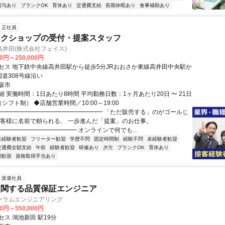
賞与あり
ブランクOK
育休あり
交通費支給
長期休暇あり
食事補助あり
正社員
ンクショップの受付・提案スタッフ
井田(株式会社フェイス)
00円～250,000円
セス 地下鉄中央線高井田駅から徒歩5分JRおおさか東線高井田中央駅か
国道308号線沿い
阪市
 実働時間：1日あたり8時間 平均勤務日数：1ヶ月あたり20日 〜 21日
シフト制） ◆店舗営業時間／10:00～19:00
━━━━━━━━━━━━━━━━━━ 「ただ販売する」のがゴールじ
お客様に名前で頼られる、 一歩進んだ「提案」のお仕事。
━━━━━━━━━━━━━ オンラインで何でも...
未経験者歓迎
フリーター歓迎
学歴不問
固定時間制
経験不問
未経験者歓迎
交通費全額支給
午前
経験者歓迎
研修あり
夕方
ブランクOK
育休あり
期歓迎
資格取得手当あり
派遣社員
に関する品質保証エンジニア
ーラムエンジニアリング
00円～550,000円
ス 鴻池新田 駅19分