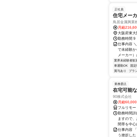
正社員
住宅メー
鳥居金属興業
月給216,6
大阪府東大
勤務時間 9
仕事内容 
で未経験か
メーカー）
業界未経験者歓
車通勤OK
固定
賞与あり
ブラ
業務委託
在宅可能
90株式会社
月給60,00
フルリモー
勤務時間詳
ますので、お
間帯を中心に
仕事内容 
う挫折したく