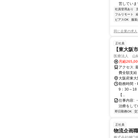
営しています
社員登用あり
フルリモート
ピアスOK
服装
同じ企業の求人
正社員
【東大阪市
医療法人 山
月給265,0
アクセス: 最寄り駅 近鉄瓢箪山駅 徒歩5分 マイカー通勤可（駐車場有） 交通
費全額支給
大阪府東大
勤務時間・曜
9：30～1
【...
仕事内容:
治療をして
即日勤務OK
交
正社員
物流企画
株式会社樋口