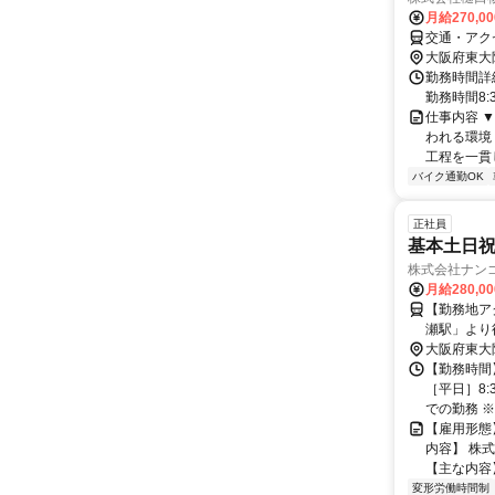
月給270,0
交通・アク
大阪府東大
勤務時間詳細
勤務時間8:3
仕事内容 
われる環境
工程を一貫し
バイク通勤OK
正社員
基本土日祝
株式会社ナン
月給280,0
【勤務地ア
瀬駅」より徒歩19分程度 ★地元、
多く在籍し
大阪府東大
【勤務時間
［平日］8:
での勤務 ※
【雇用形態
内容】 株
【主な内容】
変形労働時間制