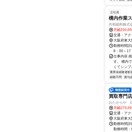
正社員
構内作業
共和紙料株式
月給250,0
交通・アク
大阪府東大
勤務時間詳細
8：00～17
仕事内容 
す。 構内
くてシンプル
業界未経験者歓
経験不問
賞与
買取専門
おたからや 
月給270,0
交通・アク
大阪府東大
勤務時間詳細
勤務時間：9