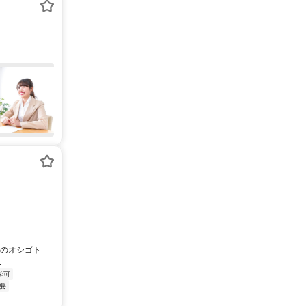
みのオシゴト
.
学可
要