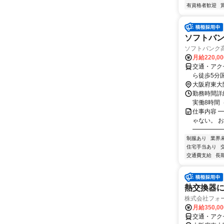
有資格者歓迎
ソフトバ
ソフトバンク高
月給220,0
交通・アク
ら徒歩5分
大阪府東大
勤務時間詳細
実働8時間（
仕事内容 
ゃない。 
━━━━━
制服あり
業界
住宅手当あり
交通費支給
長
熱交換器
株式会社フォ
月給350,0
交通・アクセ