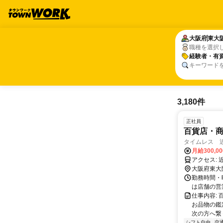
大阪府
大阪府
東大
東大
職種を選択
経験者・有
経験者・有
キーワード
3,180件
正社員
百貨店・
タイムレス 
月給300,0
ア
大阪府東大
勤務時間・曜
は店舗の営
仕事内容:
お品物の鑑
次の方へ繋ぐ
シフト自由
交