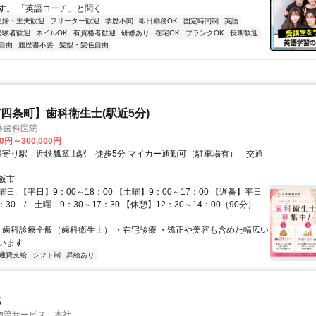
。 「英語コーチ」と聞く...
主婦・主夫歓迎
フリーター歓迎
学歴不問
即日勤務OK
固定時間制
英語
経験者歓迎
ネイルOK
有資格者歓迎
研修あり
在宅OK
ブランクOK
長期歓迎
自由
履歴書不要
髪型・髪色自由
四条町】歯科衛生士(駅近5分)
林歯科医院
00円～300,000円
阪市
日: 【平日】9：00～18：00 【土曜】9：00～17：00 【遅番】平日
8：30 / 土曜 9：30～17：30 【休憩】12：30～14：00（90分）
 ・歯科診療全般（歯科衛生士） ・在宅診療 ・矯正や美容も含めた幅広い
います
通費支給
シフト制
昇給あり
職
物流サービス 本社