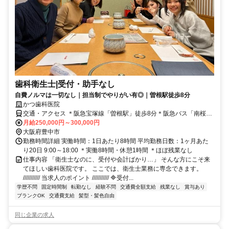
歯科衛生士|受付・助手なし
自費ノルマは一切なし｜担当制でやりがい有◎｜曽根駅徒歩8分
かつ歯科医院
交通・アクセス ＊阪急宝塚線「曽根駅」徒歩8分＊阪急バス「南桜塚
一丁目」徒歩2分
月給250,000円～300,000円
大阪府豊中市
勤務時間詳細 実働時間：1日あたり8時間 平均勤務日数：1ヶ月あた
り20日 9:00～18:00 ＊実働8時間・休憩1時間 ＊ほぼ残業なし
仕事内容 「衛生士なのに、受付や会計ばかり…」 そんな方にこそ来
てほしい歯科医院です。 ここでは、衛生士業務に専念できます。
/////////// 当求人のポイント /////////// 🔷受付...
学歴不問
固定時間制
転勤なし
経験不問
交通費全額支給
残業なし
賞与あり
ブランクOK
交通費支給
髪型・髪色自由
同じ企業の求人