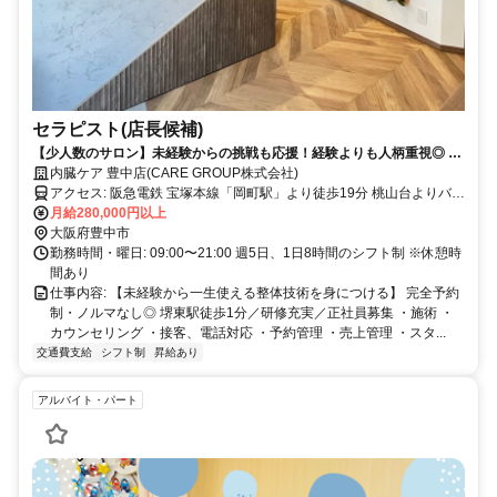
セラピスト(店長候補)
【少人数のサロン】未経験からの挑戦も応援！経験よりも人柄重視◎ 自
分自身だけでなく、家族や大切な人のためにも役立つ仕事です！
内臓ケア 豊中店(CARE GROUP株式会社)
アクセス: 阪急電鉄 宝塚本線「岡町駅」より徒歩19分 桃山台よりバス
乗車→「熊野田小学校前」下車より徒歩1分 阪急宝塚線 岡町駅 阪急
月給280,000円以上
宝塚線 豊中駅 北大阪急行南北線 桃山台駅
大阪府豊中市
勤務時間・曜日: 09:00〜21:00 週5日、1日8時間のシフト制 ※休憩時
間あり
仕事内容: 【未経験から一生使える整体技術を身につける】 完全予約
制・ノルマなし◎ 堺東駅徒歩1分／研修充実／正社員募集 ・施術 ・
カウンセリング ・接客、電話対応 ・予約管理 ・売上管理 ・スタ...
交通費支給
シフト制
昇給あり
アルバイト・パート