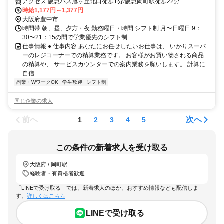
アクセス 阪急バス旭ヶ丘北口徒歩1分/阪急岡町駅徒歩22分
時給1,177円～1,377円
大阪府豊中市
時間帯 朝、昼、夕方・夜 勤務曜日・時間 シフト制 月〜日曜日 9：
30〜21：15の間で学業優先のシフト制
仕事情報 ● 仕事内容 あなたにお任せしたいお仕事は、 いかりスーパ
ーのレジコーナーでの精算業務です。 お客様がお買い物される商品
の精算や、 サービスカウンターでの案内業務を願いします。 計算に
自信...
副業・WワークOK
学生歓迎
シフト制
同じ企業の求人
前へ
次へ
1
2
3
4
5
この条件の新着求人を受け取る
大阪府 / 岡町駅
経験者・有資格者歓迎
「LINEで受け取る」では、新着求人のほか、おすすめ情報なども配信しま
す。
詳しくはこちら
LINEで受け取る