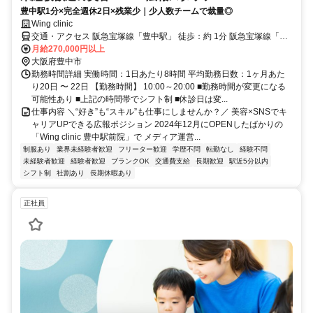
豊中駅1分×完全週休2日×残業少｜少人数チームで裁量◎
Wing clinic
交通・アクセス 阪急宝塚線「豊中駅」 徒歩：約 1分 阪急宝塚線「岡
町駅」 徒歩：約 10分 阪急宝塚線「曽根駅」 自転車：約6分
月給270,000円以上
大阪府豊中市
勤務時間詳細 実働時間：1日あたり8時間 平均勤務日数：1ヶ月あた
り20日 〜 22日 【勤務時間】 10:00～20:00 ■勤務時間が変更になる
可能性あり ■上記の時間帯でシフト制 ■休診日は変...
仕事内容 ＼“好き”も“スキル”も仕事にしませんか？／ 美容×SNSでキ
ャリアUPできる広報ポジション 2024年12月にOPENしたばかりの
「Wing clinic 豊中駅前院」で メディア運営...
制服あり
業界未経験者歓迎
フリーター歓迎
学歴不問
転勤なし
経験不問
未経験者歓迎
経験者歓迎
ブランクOK
交通費支給
長期歓迎
駅近5分以内
シフト制
社割あり
長期休暇あり
正社員