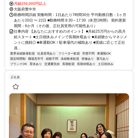
月給250,000円以上
大阪府豊中市
勤務時間詳細 実働時間：1日あたり7時間30分 平均勤務日数：1ヶ月
あたり20日 〜 22日 ■勤務時間 8:30～17:30（休憩1時間） 契約更新
期間：6か月（その後、正社員登用の可能性あり）
仕事内容 【あなたにおすすめのポイント】 ■月給25万円からの高月
給スタート ■土日祝休みメインで長期休暇あり ■未経験からマネジメ
ントに挑戦◎ ■車通勤OK！駐車場代の補助あり ■実績に応じて正社
員...
業界未経験者歓迎
社員登用あり
フリーター歓迎
学歴不問
車通勤OK
固定時間制
職場見学可
経験不問
未経験者歓迎
研修あり
賞与あり
ブランクOK
育休あり
交通費支給
長期歓迎
長期休暇あり
土日祝休み
正社員