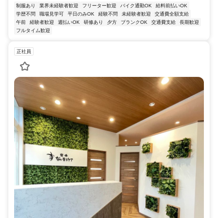
制服あり
業界未経験者歓迎
フリーター歓迎
バイク通勤OK
給料前払いOK
学歴不問
職場見学可
平日のみOK
経験不問
未経験者歓迎
交通費全額支給
午前
経験者歓迎
週払いOK
研修あり
夕方
ブランクOK
交通費支給
長期歓迎
フルタイム歓迎
正社員