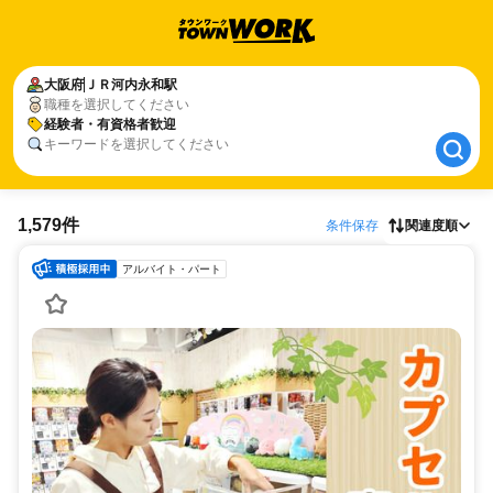
大阪府
大阪府
ＪＲ河内永和駅
ＪＲ河内永和駅
職種を選択してください
経験者・有資格者歓迎
経験者・有資格者歓迎
キーワードを選択してください
1,579件
条件保存
関連度順
アルバイト・パート