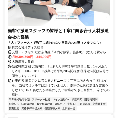
顧客や派遣スタッフの皆様と丁寧に向き合う人材派遣
会社の営業
「人」ファーストで数字に追われない営業のお仕事（ノルマなし）
株式会社オフィス総務
交通・アクセス 近鉄奈良線「河内小阪駅」徒歩8分（なんば駅から乗
換えなし）
月給304,700円～344,900円
大阪府東大阪市
勤務時間詳細 実働時間：1日あたり8時間 平均勤務日数：1ヶ月あた
り20日 9:00～18:00 ※残業は月平均20時間程度 ◎帰宅時間は自分で
調整しやすいです。
仕事内容 顧客ごとに異なる人材ニーズに 丁寧に向き合ってほしいか
ら、 当社ではノルマは設けていません。 数字のために無理な営業を
しなくてOK！ あなたが本当にしたい営業ができる当社で、 今までの
経験...
業界未経験者歓迎
フリーター歓迎
バイク通勤OK
学歴不問
固定時間制
転勤なし
経験者歓迎
有資格者歓迎
研修あり
賞与あり
育休あり
交通費支給
長期歓迎
資格取得手当あり
長期休暇あり
土日祝休み