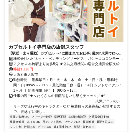
カプセルトイ専門店の店舗スタッフ
【駅近・楽々通勤】カプセルトイに囲まれてお仕事♪週20h未満でゆった
り勤務のシフトです◎ネイル＆ピアスOK・髪色自由
株式会社ハピネット・ベンディングサービス ガシャココロンモール
布施
アクセス 布施駅より徒歩5分 ★公共交通機関の場合交通費全額支給
時給1,220円
大阪府東大阪市
勤務時間 ・勤務曜日：月・火・水・木・金・土・日・祝 ・勤務時
間： [1] 09:45～20:15 ・最低勤務日数（週）：4日 シフトサイクル：
1ヶ月 【 勤務時間（例）】 09:45～13:...
仕事内容 *★＼たくさんの新商品をいち早くチェック／★*
・・・・・・・・・・・・・・・・・・・・・・・ 人気アニメのシ
リーズや流行中のキャラクターなど 毎週数々の新商品が登場するの
で、 飽きずに楽し...
扶養内勤務OK
フリーター歓迎
学歴不問
未経験者歓迎
交通費全額支給
経験者歓迎
ネイルOK
月1シフト提出
ブランクOK
長期歓迎
駅近5分以内
シフト制
社割あり
ピアスOK
週4日以上OK
髪型・髪色自由