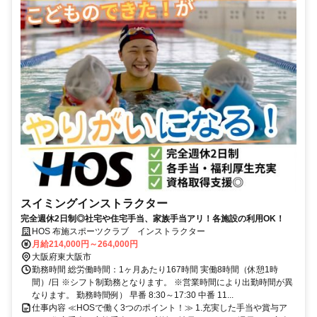
スイミングインストラクター
完全週休2日制◎社宅や住宅手当、家族手当アリ！各施設の利用OK！
HOS 布施スポーツクラブ インストラクター
月給214,000円～264,000円
大阪府東大阪市
勤務時間 総労働時間：1ヶ月あたり167時間 実働8時間（休憩1時
間）/日 ※シフト制勤務となります。 ※営業時間により出勤時間が異
なります。 勤務時間例） 早番 8:30～17:30 中番 11...
仕事内容 ≪HOSで働く3つのポイント！≫ 1.充実した手当や賞与ア