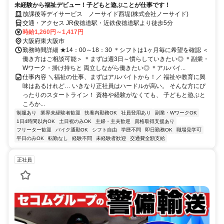
未経験から福祉デビュー！子どもと遊ぶことが仕事です！
放課後等デイサービス ノーサイド西堤(株式会社ノーサイド)
交通・アクセス JR俊徳道駅・近鉄俊徳道駅より徒歩5分
時給1,260円～1,417円
大阪府東大阪市
勤務時間詳細 ★14：00～18：30 ＊シフトは1ヶ月毎に希望を確認 ＜
働き方はご相談可能＞ ＊まずは週3日～慣らしていきたい◎ ＊副業・
Wワーク・掛け持ちと 両立しながら働きたい◎ ＊アルバイ...
仕事内容 ＼福祉の仕事、まずはアルバイトから！／ 福祉や教育に興
味はあるけれど… いきなり正社員はハードルが高い。 そんな方にぴ
ったりのスタートライン！ 資格や経験がなくても、 子どもと遊ぶと
ころか...
制服あり
業界未経験者歓迎
扶養内勤務OK
社員登用あり
副業・WワークOK
1日4時間以内OK
土日祝のみOK
主婦・主夫歓迎
資格取得支援あり
フリーター歓迎
バイク通勤OK
シフト自由
学歴不問
即日勤務OK
職場見学可
平日のみOK
転勤なし
経験不問
未経験者歓迎
交通費全額支給
正社員