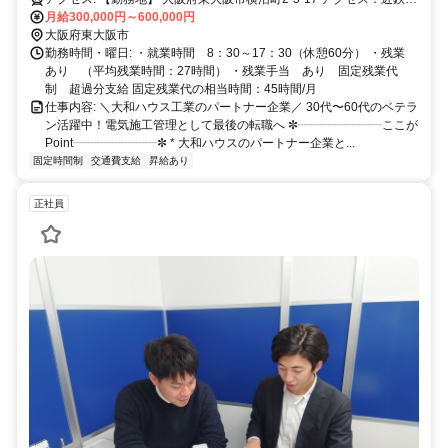
阪線 俊徳道、JRおおさか東線 JR俊徳道 ※駅から約徒歩6分
月給300,000円～600,000円
大阪府東大阪市
勤務時間・曜日: ・就業時間 8：30～17：30（休憩60分） ・残業
あり （平均残業時間：27時間） ・残業手当 あり 固定残業代
制 超過分支給 固定残業代の相当時間：45時間/月
仕事内容: ＼大和ハウス工業のパートナー企業／ 30代〜60代のベテラ
ン活躍中！電気施工管理として最後の転職へ ✼┈┈┈┈┈┈┈ここが
Point┈┈┈┈┈┈┈✼ * 大和ハウスのパートナー企業と...
固定時間制
交通費支給
昇給あり
正社員