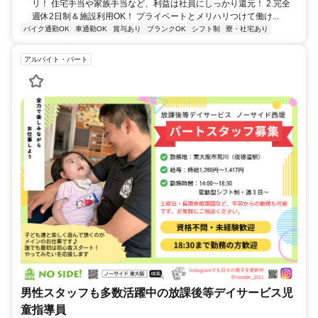
リ！ 住宅手当や家族手当など、利益は社員にしっかり還元！ 2.完全
週休2日制＆施設利用OK！ プライベートとメリハリつけて働け...
バイク通勤OK
車通勤OK
賞与あり
ブランクOK
シフト制
寮・社宅あり
アルバイト・パート
男性スタッフも多数活躍中の放課後等デイサービス児
童指導員