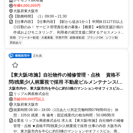
駅チカ
レイモンドBK布施
年俸4,000,000円
大阪府東大阪市
【勤務時間】 （1）09:00～21:30
【仕事内容】 【仕事内容】 【駅から徒歩1分☆】年間休日127日以上
◎日勤のみ！ サービス管理責任者の募集♪ 【概要】 ●個別支援計画の
作成およびモニタリング、 利用者の就労支援に関するアセスメント...
長期
フリーター歓迎
大量募集
学歴不問
経験者歓迎
ブランクOK
シフト制
昇給あり
正社員
【東大阪/布施】自社物件の補修管理・点検 資格不
問/残業少/人柄重視で採用 不動産ビルメンテナンス/管
大阪市内や、東大阪市内を中心に約53棟のマンションやオフィスビル、
理員
商業ビル、さらにはコインパーキングなどの管理を行っている当社に
リップル興産株式会社
て、自社物件の補修作業の管理や点検をお任せします。
月給300,000円以上
大阪府東大阪市
就業時間 08:30～18:00（1日あたり所定労働時間07時間45分） 休
憩：105分 残業：有 備考：固定残業代の相当時間：50.0時間/月
企業名 リップル興産株式会社 求人名 【東大阪/布施】自社物件の補修
管理・点検 ★資格不問/残業少/人柄重視で採用 仕事の内容 大阪市内
や、東大阪市内を中心に約53棟のマンションやオフィスビル、商...