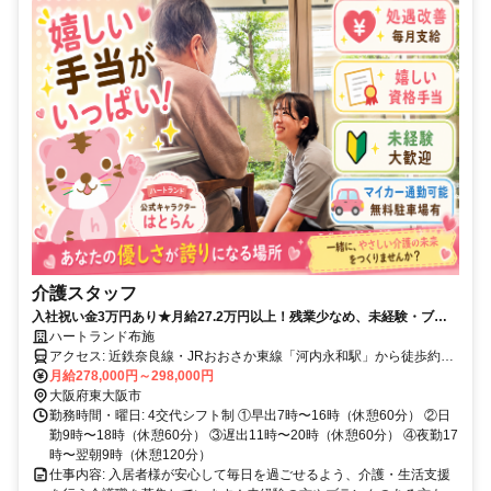
介護スタッフ
入社祝い金3万円あり★月給27.2万円以上！残業少なめ、未経験・ブラ
ンク歓迎！駅近徒歩圏内◎
ハートランド布施
アクセス: 近鉄奈良線・JRおおさか東線「河内永和駅」から徒歩約4
分 近鉄奈良線・大阪線「布施駅」から徒歩約8分 ※マイカー通勤可
月給278,000円～298,000円
（無料駐車場完備） 【近隣エリアから通勤便利】 長堂・長栄寺・荒
大阪府東大阪市
川・永和・高井田元町・足代北・足代新町・菱屋西・横沼町・俊徳
勤務時間・曜日: 4交代シフト制 ①早出7時〜16時（休憩60分） ②日
町・小阪本町など、東大阪市内の幅広いエリアから通勤しやすい勤務
勤9時〜18時（休憩60分） ③遅出11時〜20時（休憩60分） ④夜勤17
地です。
時〜翌朝9時（休憩120分）
仕事内容: 入居者様が安心して毎日を過ごせるよう、介護・生活支援