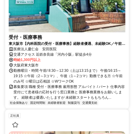
受付・医療事務
東大阪市【内科医院の受付・医療事務】経験者優遇、未経験OK／午前の
み可／河内小阪駅近く☆
医療法人慶仁会 安田医院
交通アクセス 近鉄奈良線「河内小阪」駅徒歩4分
時給1,300円以上
大阪府東大阪市
勤務曜日・時間 午前/ 8:30～12:30（土は13:15まで） 午後/16:15～
19:15 ☆午前（2～3コマ）、午後（1～2コマ）勤務できる方 ☆午前
のみ可 ☆曜日は応相談 ☆WワークOK
募集要項 職種 受付・医療事務 雇用形態 アルバイト / パート 仕事内容
受付にて患者様の応対を行う窓口業務と 医療事務業務をお願いしま
す。 経験者は優遇いたしますが 未経験スタートももちろん...
社会保険あり
固定時間制
未経験者歓迎
制服貸与
交通費支給
正社員