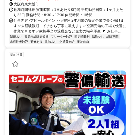
大阪府東大阪市
勤務時間詳細 実働時間：1日あたり8時間 平均勤務日数：1ヶ月あた
り22日 勤務時間：8:30～17:30 休憩時間：1時間
仕事内容 -アピールポイント- ✅昭和2年創業の安定企業で長く働けま
す ✅未経験歓迎！イチから丁寧に教えます ✅空調完備の工場で快適に
作業できます ✅家族手当や退職金など充実の福利厚生 |◤ お仕事...
制服あり
業界未経験者歓迎
フリーター歓迎
固定時間制
転勤なし
経験不問
未経験者歓迎
研修あり
賞与あり
交通費支給
服装自由
契約社員