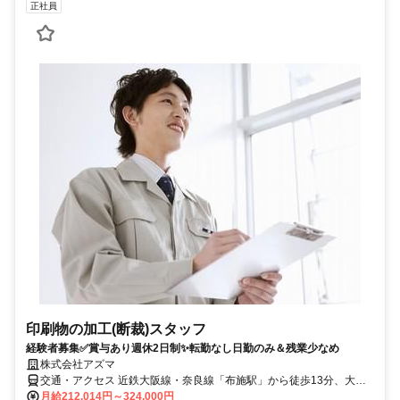
正社員
印刷物の加工(断裁)スタッフ
経験者募集✅賞与あり週休2日制✨転勤なし日勤のみ＆残業少なめ
株式会社アズマ
交通・アクセス 近鉄大阪線・奈良線「布施駅」から徒歩13分、大阪
メトロ千日前線「新深江駅」から徒歩13分
月給212,014円～324,000円