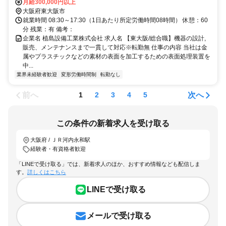
ータルで設計・製造からメンテナンスまでを行っております。経験や適
月給300,000円以上
性に
大阪府東大阪市
就業時間 08:30～17:30（1日あたり所定労働時間08時間） 休憩：60
分 残業：有 備考：
企業名 植島設備工業株式会社 求人名 【東大阪/総合職】機器の設計,
販売、メンテナンスまで一貫して対応※転勤無 仕事の内容 当社は金
属やプラスチックなどの素材の表面を加工するための表面処理装置を
中...
業界未経験者歓迎
変形労働時間制
転勤なし
前へ
次へ
1
2
3
4
5
この条件の新着求人を受け取る
大阪府 / ＪＲ河内永和駅
経験者・有資格者歓迎
「LINEで受け取る」では、新着求人のほか、おすすめ情報なども配信しま
す。
詳しくはこちら
LINEで受け取る
メールで受け取る