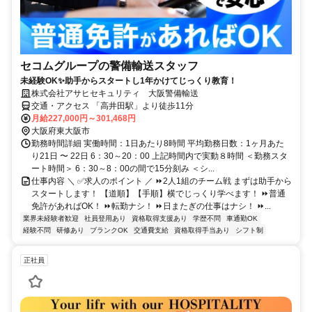
セコムグループの警備輸送スタッフ
未経験OK✨助手からスタートし1年かけてじっくり教育！
株式会社アサヒセキュリティ 大阪警備輸送
交通・アクセス 「高井田駅」より徒歩11分
月給227,000円～301,468円
大阪府東大阪市
勤務時間詳細 実働時間：1日あたり8時間 平均勤務日数：1ヶ月あた
り21日 〜 22日 6：30～20：00 上記時間内で実動８時間 ＜勤務スタ
ート時間＞ 6：30～8：00の間で15分刻み ＜シ...
仕事内容 ＼ ✅求人のポイント ／ ⏩2人1組のチーム戦 まずは助手から
スタートします！ 【道順】【手順】横でじっくり学べます！ ⏩普通
免許があればOK！ ⏩転勤ナシ！ ⏩日またぎの仕事はナシ！ ⏩...
業界未経験者歓迎
社員登用あり
資格取得支援あり
学歴不問
車通勤OK
経験不問
研修あり
ブランクOK
交通費支給
資格取得手当あり
シフト制
正社員