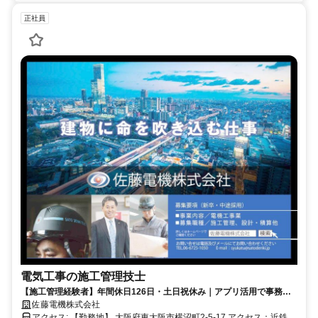
正社員
電気工事の施工管理技士
【施工管理経験者】年間休日126日・土日祝休み｜アプリ活用で事務作
業を削減！【ホワイト企業認定・健康経営優良法人認定】大和ハウスG
佐藤電機株式会社
の案件で安定キャリア！城テラスなど案件実績多数◎
アクセス: 【勤務地】 大阪府東大阪市横沼町2-5-17 アクセス：近鉄大