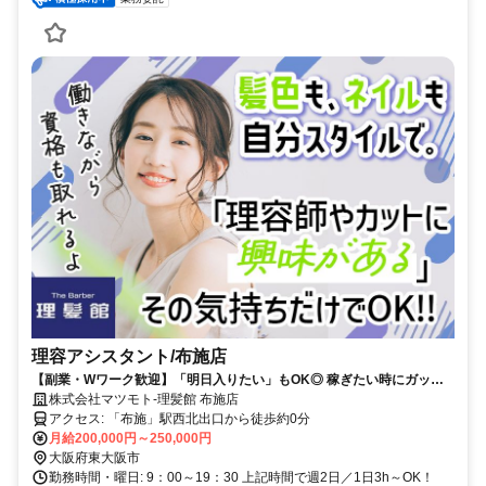
理容アシスタント/布施店
【副業・Wワーク歓迎】「明日入りたい」もOK◎ 稼ぎたい時にガッツ
リ稼ぐ！子育て後の本格復帰も大歓迎！週2日～OK
株式会社マツモト-理髪館 布施店
アクセス: 「布施」駅西北出口から徒歩約0分
月給200,000円～250,000円
大阪府東大阪市
勤務時間・曜日: 9：00～19：30 上記時間で週2日／1日3h～OK！