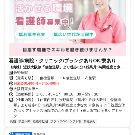
看護師/病院・クリニック/ブランクありOK/寮あり
《病棟》近鉄大阪線「俊徳道駅」より徒歩8分⭐残業月5時間程度と少な
め⭐寮あり⭐日祝固定休み⭐ケアミックス病院でのお仕事です❗️
牧野病院
【最寄り駅】 ・俊徳道駅 ・ＪＲ俊徳道駅 ・布施駅
月給240,400円～345,400円
大阪府東大阪市
【勤務時間】 1) 08：45～17：00 16：30～翌9：30
【仕事内容】 【仕事内容】 牧野病院 《病棟》近鉄大阪線「俊徳道
駅」より徒歩8分 ☆残業月5時間程度と少なめ ☆寮あり ☆日祝固定休
み ☆ケアミックス病院でのお仕事です！ ●東大阪市にあるケアミッ
ク...
長期
学歴不問
経験者歓迎
ブランクOK
シフト制
昇給あり
業務委託