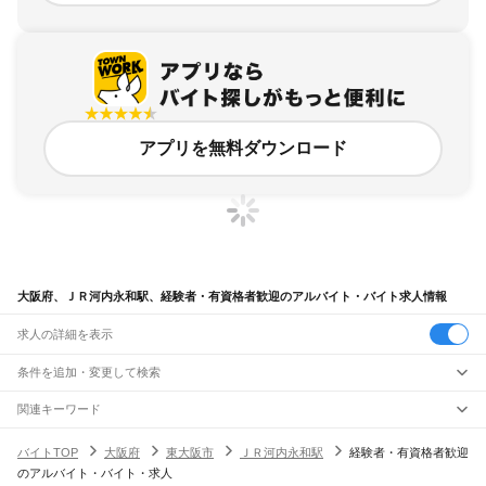
アプリを無料ダウンロード
大阪府、ＪＲ河内永和駅、経験者・有資格者歓迎のアルバイト・バイト求人情報
求人の詳細を表示
条件を追加・変更して検索
市区町村を追加・変更
関連キーワード
完全在宅ワーク 全国
シール貼り 在宅
現在地周辺
ガチャガチャ
犬カフェ
大阪府
駅を追加・変更
バイトTOP
大阪府
東大阪市
ＪＲ河内永和駅
経験者・有資格者歓迎
大阪府
すべて
のアルバイト・バイト・求人
大阪市
すべて
職種を追加・変更