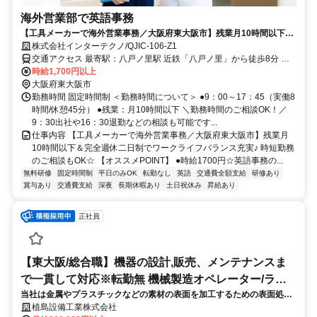
海外営業部で英語事務
【工具メーカーで海外営業事務／大阪府東大阪市】残業月10時間以下＆
完全週休二日制でワークライフバランス充実♪ 時短勤務のご相談もOK☆
株式会社インターテクノ/QJIC-106-Z1
交通アクセス 最寄駅：八戸ノ里駅 近鉄「八戸ノ里」から徒歩8分 大
阪メトロ中央線 「長田駅」より自転車8分 バイク・自転車通勤OKで
時給1,700円以上
す！（無料駐車場有り）
大阪府東大阪市
勤務時間 固定時間制 ＜勤務時間について＞ ●9：00～17：45（実働8
時間/休憩45分） ●残業：月10時間以下 ＼勤務時間のご相談OK！／
9：30出社や16：30退勤などの相談も可能です...
仕事内容 【工具メーカーで海外営業事務／大阪府東大阪市】残業月
10時間以下＆完全週休二日制でワークライフバランス充実♪ 時短勤務
のご相談もOK☆ 【オススメPOINT】 ●時給1700円☆英語事務の...
無料研修
固定時間制
平日のみOK
転勤なし
英語
交通費全額支給
研修あり
賞与あり
交通費支給
深夜
長期休暇あり
土日祝休み
昇給あり
正社員
【東大阪/総合職】機器の設計,販売、メンテナンスま
で一貫して対応※転勤無 機械製造オペレーター/ライ
当社は金属やプラスチックなどの素材の表面を加工するための表面処理
ンマネージャー
装置を中心にあらゆる省電力機器等に部品１つから全自動装置までをト
植島設備工業株式会社