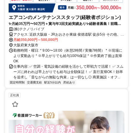
エアコンのメンテナンススタッフ(経験者ポジション)
✨月給35万円〜50万円＋賞与年3回支給実績あり✨経験者募集！前職給
与やスキルを考慮し優遇✨午前中で終了の日も給与そのまま保証✨商用
(株)テクノリバイブ
車貸与＆直行直帰OK✨年間休日120日以上＆希望休相談OK✨30代・40
アクセス: 近鉄大阪線・JRおおさか東線 俊徳道駅 徒歩5分 その他、布
代のミドル層も多数活躍中✨髪色・ヒゲ自由／車通勤OK
施駅、鶴橋駅、天王寺駅、大阪上本町駅、京橋駅、難波駅、森ノ宮
月給350,000円～500,000円
駅、玉造駅、河内小阪駅からもアクセス可能！ ◎交通費全額支給 ◎
大阪府東大阪市
マイカー通勤OK
勤務時間・曜日: * 9:00〜18:00（休憩2時間 / 実働7時間） * ※現場に
より変動あり * ※早上がりでも給与100%保証 * ※作業終了後は直帰
OK
仕事内容: ✅ 空調・電気設備の経験を活かして即戦力で活躍！ ✅ スム
ーズに終われば早上がりでも給与は全額保証！ ✅ 直行直帰OK！効率
を追求し「昔ながらの無駄な拘束」は一切なし◎ 商業施設・オフ...
固定時間制
交通費支給
駅近5分以内
昇給あり
正社員