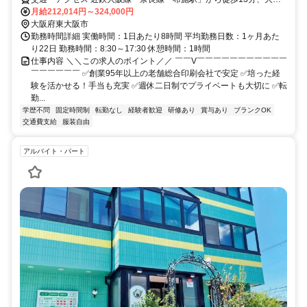
メトロ千日前線「新深江駅」から徒歩13分
月給212,014円～324,000円
大阪府東大阪市
勤務時間詳細 実働時間：1日あたり8時間 平均勤務日数：1ヶ月あた
り22日 勤務時間：8:30～17:30 休憩時間：1時間
仕事内容 ＼＼この求人のポイント／／ ￣￣V￣￣￣￣￣￣￣￣￣￣￣
￣￣￣￣￣￣ ✅創業95年以上の老舗総合印刷会社で安定 ✅培った経
験を活かせる！手当も充実 ✅週休二日制でプライベートも大切に ✅転
勤...
学歴不問
固定時間制
転勤なし
経験者歓迎
研修あり
賞与あり
ブランクOK
交通費支給
服装自由
アルバイト・パート