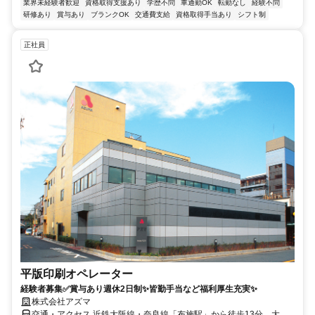
業界未経験者歓迎
資格取得支援あり
学歴不問
車通勤OK
転勤なし
経験不問
研修あり
賞与あり
ブランクOK
交通費支給
資格取得手当あり
シフト制
正社員
平版印刷オペレーター
経験者募集✅賞与あり週休2日制✨皆勤手当など福利厚生充実✨
株式会社アズマ
交通・アクセス 近鉄大阪線・奈良線「布施駅」から徒歩13分、大阪