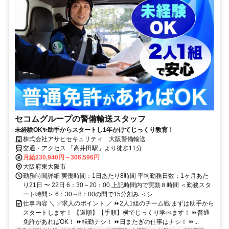
セコムグループの警備輸送スタッフ
未経験OK✨助手からスタートし1年かけてじっくり教育！
株式会社アサヒセキュリティ 大阪警備輸送
交通・アクセス 「高井田駅」より徒歩11分
月給230,940円～306,596円
大阪府東大阪市
勤務時間詳細 実働時間：1日あたり8時間 平均勤務日数：1ヶ月あた
り21日 〜 22日 6：30～20：00 上記時間内で実動８時間 ＜勤務スタ
ート時間＞ 6：30～8：00の間で15分刻み ＜シ...
仕事内容 ＼ ✅求人のポイント ／ ⏩2人1組のチーム戦 まずは助手から
スタートします！ 【道順】【手順】横でじっくり学べます！ ⏩普通
免許があればOK！ ⏩転勤ナシ！ ⏩日またぎの仕事はナシ！ ⏩...