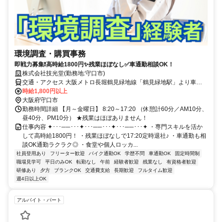
環境調査・購買事務
即戦力募集❗高時給1800円✨残業ほぼなし✅車通勤相談OK！
株式会社技光堂(勤務地:守口市)
交通・アクセス 大阪メトロ長堀鶴見緑地線「鶴見緑地駅」より車で7
分
時給1,800円以上
大阪府守口市
勤務時間詳細 【月～金曜日】 8:20～17:20 （休憩計60分／AM10分、
昼40分、PM10分） ★残業はほぼありません！
仕事内容 ✦･･･──･･･✦･･･──･･･✦･･･──･･･✦ ・専門スキルを活か
して高時給1800円！ ・残業ほぼなしで17:20定時退社♪ ・車通勤も相
談OK通勤ラクラク◎ ・食堂や個人ロッカ...
社員登用あり
フリーター歓迎
バイク通勤OK
学歴不問
車通勤OK
固定時間制
職場見学可
平日のみOK
転勤なし
午前
経験者歓迎
残業なし
有資格者歓迎
研修あり
夕方
ブランクOK
交通費支給
長期歓迎
フルタイム歓迎
週4日以上OK
アルバイト・パート