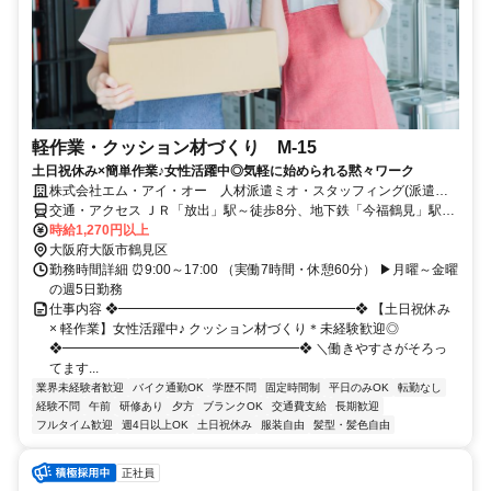
軽作業・クッション材づくり M-15
土日祝休み×簡単作業♪女性活躍中◎気軽に始められる黙々ワーク
株式会社エム・アイ・オー 人材派遣ミオ・スタッフィング(派遣先:
大阪市鶴見区)
交通・アクセス ＪＲ「放出」駅～徒歩8分、地下鉄「今福鶴見」駅～
徒歩12分／バイク通勤OK
時給1,270円以上
大阪府大阪市鶴見区
勤務時間詳細 ⏰9:00～17:00 （実働7時間・休憩60分） ▶月曜～金曜
の週5日勤務
仕事内容 ❖━━━━━━━━━━━━━━━━━━❖ 【土日祝休み
× 軽作業】女性活躍中♪ クッション材づくり＊未経験歓迎◎
❖━━━━━━━━━━━━━━━━━━❖ ＼働きやすさがそろっ
てます...
業界未経験者歓迎
バイク通勤OK
学歴不問
固定時間制
平日のみOK
転勤なし
経験不問
午前
研修あり
夕方
ブランクOK
交通費支給
長期歓迎
フルタイム歓迎
週4日以上OK
土日祝休み
服装自由
髪型・髪色自由
正社員