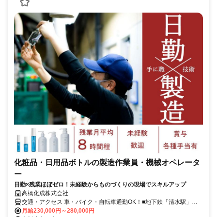
化粧品・日用品ボトルの製造作業員・機械オペレータ
ー
日勤×残業ほぼゼロ！未経験からものづくりの現場でスキルアップ
高橋化成株式会社
交通・アクセス 車・バイク・自転車通勤OK！■地下鉄「清水駅」徒
歩15分 ■京阪「守口駅」より29番バス「南方東通4丁目」すぐ
月給230,000円～280,000円