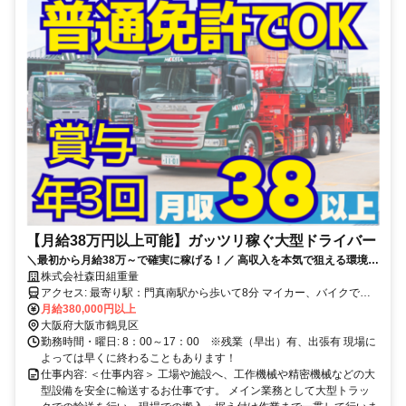
【月給38万円以上可能】ガッツリ稼ぐ大型ドライバー
＼最初から月給38万～で確実に稼げる！／ 高収入を本気で狙える環境
で、理想の生活を掴み取りませんか？
株式会社森田組重量
アクセス: 最寄り駅：門真南駅から歩いて8分 マイカー、バイクでの
通勤もちろんOKです！
月給380,000円以上
大阪府大阪市鶴見区
勤務時間・曜日: 8：00～17：00 ※残業（早出）有、出張有 現場に
よっては早くに終わることもあります！
仕事内容: ＜仕事内容＞ 工場や施設へ、工作機械や精密機械などの大
型設備を安全に輸送するお仕事です。 メイン業務として大型トラッ