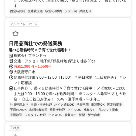
クでの輸送を行い、現場での搬入・据え付け作業まで一貫して行いま
す ・...
固定時間制
交通費支給
駅近5分以内
シフト制
昇給あり
アルバイト・パート
日用品商社での発送業務
選べる勤務時間 × 子育て世代活躍中！
株式会社プランドゥ
交通・アクセス 地下鉄｢鶴見緑地｣駅より徒歩20分
時給1,300円～1,550円
大阪府守口市
勤務時間詳細 9:00～12:00（13:00） ＊平日稼働（土日祝休み） ＊シ
フト応相談
仕事内容 ＼ 選べる勤務時間 × 子育て世代活躍中！ ／ ◎9:00～13:00
または9:00～15:00で選べる勤務時間！ ※フルタイム希望の方も大歓
迎！ ◎土日祝日お休み！（GW・夏季休暇・年末年...
社員登用あり
主婦・主夫歓迎
バイク通勤OK
学歴不問
車通勤OK
固定時間制
平日のみOK
未経験者歓迎
経験者歓迎
ネイルOK
残業なし
月1シフト提出
長期歓迎
フルタイム歓迎
ピアスOK
服装自由
髪型・髪色自由
正社員