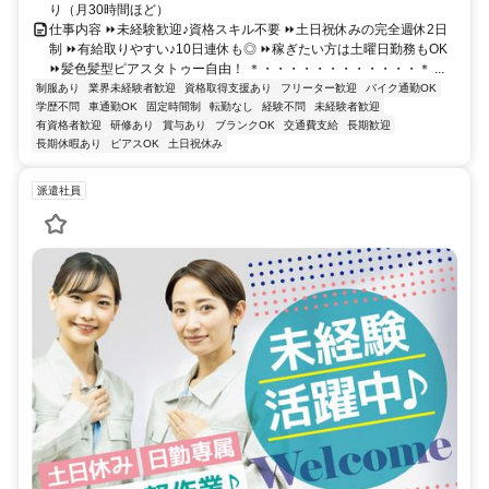
り（月30時間ほど）
仕事内容 ⏩未経験歓迎♪資格スキル不要 ⏩土日祝休みの完全週休2日
制 ⏩有給取りやすい♪10日連休も◎ ⏩稼ぎたい方は土曜日勤務もOK
⏩髪色髪型ピアスタトゥー自由！ ＊・・・・・・・・・・・・＊ ...
制服あり
業界未経験者歓迎
資格取得支援あり
フリーター歓迎
バイク通勤OK
学歴不問
車通勤OK
固定時間制
転勤なし
経験不問
未経験者歓迎
有資格者歓迎
研修あり
賞与あり
ブランクOK
交通費支給
長期歓迎
長期休暇あり
ピアスOK
土日祝休み
派遣社員