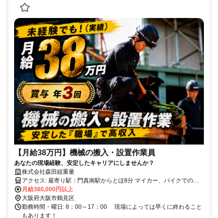
【月給38万円】機械の搬入・設置作業員
あなたの現場経験、安定したキャリアにしませんか？
株式会社森田組重量
アクセス: 最寄り駅：門真南駅からとほ8分 マイカー、バイクでの通
勤もちろんOKです！
月給380,000円以上
大阪府大阪市鶴見区
勤務時間・曜日: 8：00～17：00 現場によっては早くに終わること
もあります！