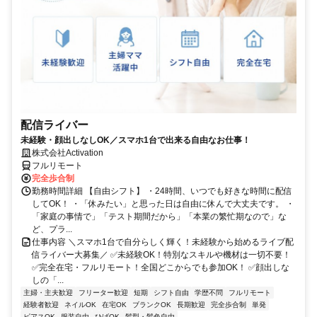
配信ライバー
未経験・顔出しなしOK／スマホ1台で出来る自由なお仕事！
株式会社Activation
フルリモート
完全歩合制
勤務時間詳細 【自由シフト】 ・24時間、いつでも好きな時間に配信
してOK！ ・「休みたい」と思った日は自由に休んで大丈夫です。 ・
「家庭の事情で」「テスト期間だから」「本業の繁忙期なので」な
ど、プラ...
仕事内容 ＼スマホ1台で自分らしく輝く！未経験から始めるライブ配
信ライバー大募集／ ✅未経験OK！特別なスキルや機材は一切不要！
✅完全在宅・フルリモート！全国どこからでも参加OK！ ✅顔出しな
しの「...
主婦・主夫歓迎
フリーター歓迎
短期
シフト自由
学歴不問
フルリモート
経験者歓迎
ネイルOK
在宅OK
ブランクOK
長期歓迎
完全歩合制
単発
ピアスOK
服装自由
ひげOK
髪型・髪色自由