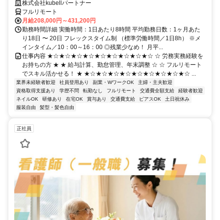
株式会社kubellパートナー
フルリモート
月給208,000円～431,200円
勤務時間詳細 実働時間：1日あたり8時間 平均勤務日数：1ヶ月あた
り18日 〜 20日 フレックスタイム制 （標準労働時間／1日8h） ※メ
インタイム／10：00～16：00 ◎残業少なめ！ 月平...
仕事内容 ★☆★☆★☆★☆★☆★☆★☆★☆★☆ ☆ 労務実務経験を
お持ちの方 ★ ★ 給与計算、勤怠管理、年末調整 ☆ ☆ フルリモート
でスキル活かせる！ ★ ★☆★☆★☆★☆★☆★☆★☆★☆★☆ ...
業界未経験者歓迎
社員登用あり
副業・WワークOK
主婦・主夫歓迎
資格取得支援あり
学歴不問
転勤なし
フルリモート
交通費全額支給
経験者歓迎
ネイルOK
研修あり
在宅OK
賞与あり
交通費支給
ピアスOK
土日祝休み
服装自由
髪型・髪色自由
正社員