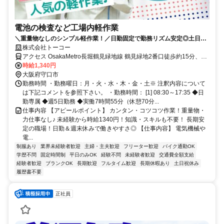
電池の検査など工場内軽作業
＼重量物なしのシンプル軽作業！／日勤固定で勤務リズム安定◎土日祝
休み＋大型連休ありで休みも充実☆
株式会社トーコー
アクセス OsakaMetro長堀鶴見緑地線 鶴見緑地2番口徒歩約15分、
OsakaMetro今里筋線 清水（大阪府）1番口徒歩約25分、大阪モノレ
時給1,340円
ール 門真市徒歩約30分 門真市や寝屋川市、枚方市、大阪市旭区・城
大阪府守口市
東区・鶴見区などから通うスタッフもいます！
勤務時間 ・勤務曜日：月・火・水・木・金・土※ 注釈内容について
は下記コメントを参照下さい。 ・勤務時間： [1] 08:30～17:35 ◆日
勤専属 ◆週5日勤務 ◆実働7時間55分（休憩70分...
仕事内容 【アピールポイント】 カンタン・コツコツ作業！重量物・
力仕事なし♪ 未経験から時給1340円！知識・スキルも不要！ 長期安
定の職場！日勤＆週末休みで働きやすさ◎ 【仕事内容】 電気機械や
電...
制服あり
業界未経験者歓迎
主婦・主夫歓迎
フリーター歓迎
バイク通勤OK
学歴不問
固定時間制
平日のみOK
経験不問
未経験者歓迎
交通費全額支給
経験者歓迎
ブランクOK
長期歓迎
フルタイム歓迎
長期休暇あり
土日祝休み
履歴書不要
正社員