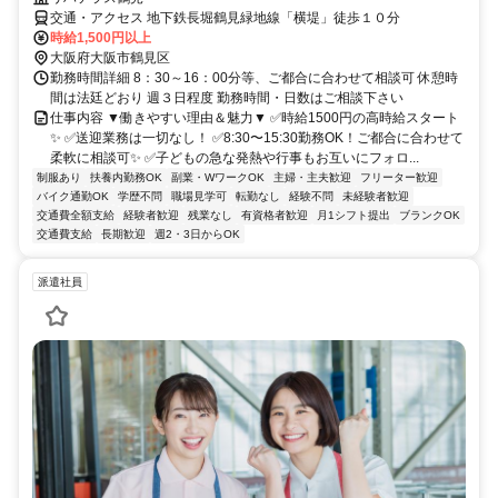
交通・アクセス 地下鉄長堀鶴見緑地線「横堤」徒歩１０分
時給1,500円以上
大阪府大阪市鶴見区
勤務時間詳細 8：30～16：00分等、ご都合に合わせて相談可 休憩時
間は法廷どおり 週３日程度 勤務時間・日数はご相談下さい
仕事内容 ▼働きやすい理由＆魅力▼ ✅時給1500円の高時給スタート
✨ ✅送迎業務は一切なし！ ✅8:30〜15:30勤務OK！ご都合に合わせて
柔軟に相談可✨ ✅子どもの急な発熱や行事もお互いにフォロ...
制服あり
扶養内勤務OK
副業・WワークOK
主婦・主夫歓迎
フリーター歓迎
バイク通勤OK
学歴不問
職場見学可
転勤なし
経験不問
未経験者歓迎
交通費全額支給
経験者歓迎
残業なし
有資格者歓迎
月1シフト提出
ブランクOK
交通費支給
長期歓迎
週2・3日からOK
派遣社員