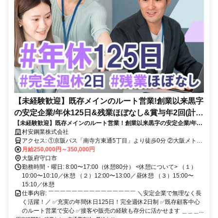
【未経験歓迎】既存メインのルート営業!創業以来黒字
の安定企業/年休125日&残業ほぼなし&賞与年2回(計
【未経験歓迎】既存メインのルート営業！創業以来黒字の安定企業/年休
3.0ヶ月分※前年実績)
125日＆残業ほぼなし＆賞与年2回（計3.0ヶ月分※前年実績）
村安鋼業株式会社
アクセス: ①京阪バス「南寺方東通5丁目」より徒歩0分 ②大阪メトロ
長堀鶴見緑地線「鶴見緑地駅」より徒歩15分 ◎車通勤OK（駐車場あ
月給250,000円～350,000円
り）
大阪府守口市
勤務時間・曜日: 8:00〜17:00（休憩80分） <休憩について> （１）
10:00〜10:10／休憩 （２）12:00〜13:00／昼休憩 （３）15:00〜
15:10／休憩
仕事内容: ￣￣￣￣￣￣￣￣￣￣￣￣￣￣￣ ＼安定企業で無理なく長
く活躍！／ ✅充実の年間休日125日！完全週休2日制 ✅既存顧客中心
のルート営業で安心 ✅接客や販売の経験も存分に活かせます ＿＿＿...