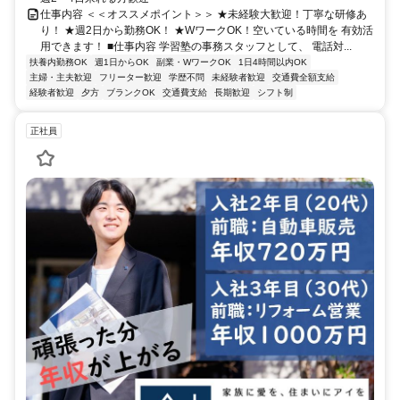
仕事内容 ＜＜オススメポイント＞＞ ★未経験大歓迎！丁寧な研修あ
り！ ★週2日から勤務OK！ ★WワークOK！空いている時間を 有効活
用できます！ ■仕事内容 学習塾の事務スタッフとして、 電話対...
扶養内勤務OK
週1日からOK
副業・WワークOK
1日4時間以内OK
主婦・主夫歓迎
フリーター歓迎
学歴不問
未経験者歓迎
交通費全額支給
経験者歓迎
夕方
ブランクOK
交通費支給
長期歓迎
シフト制
正社員