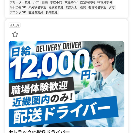
フリーター歓迎
シフト自由
学歴不問
車通勤OK
固定時間制
職場見学可
平日のみOK
未経験者歓迎
経験者歓迎
残業なし
夜間
有資格者歓迎
夕方
ブランクOK
交通費支給
長期歓迎
正社員
4tトラックの配送ドライバー