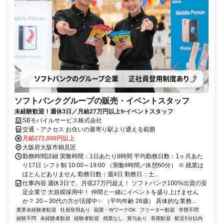
ソフトバンクグループの販売・イベントスタッフ
未経験歓迎！週休3日／月給27万円以上✨イベントスタッフ
SBモバイルサービス株式会社
交通・アクセス お住いの最寄り駅より通える範囲
月給272,000円以上
大阪府大阪市鶴見区
勤務時間詳細 実働時間：1日あたり8時間 平均勤務日数：1ヶ月あた
り17日 シフト制 10:00～19:00 （実働8時間／休憩60分） ※ 残業は
ほとんどありません 勤務日数：週4日 勤務日：土...
仕事内容 週休3日で、月収27万円超え！ ソフトバンク100%出資の安
定企業で 大規模採用中！ 仲間と一緒にイベントを盛り上げません
か？ 20～30代の方が活躍中✨ （平均年齢 28歳） 具体的な業務...
業界未経験者歓迎
社員登用あり
副業・WワークOK
フリーター歓迎
学歴不問
経験不問
未経験者歓迎
経験者歓迎
残業なし
賞与あり
長期歓迎
駅近5分以内