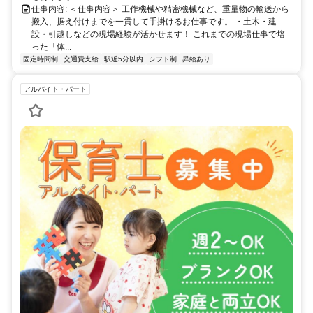
仕事内容: ＜仕事内容＞ 工作機械や精密機械など、重量物の輸送から
搬入、据え付けまでを一貫して手掛けるお仕事です。 ・土木・建
設・引越しなどの現場経験が活かせます！ これまでの現場仕事で培
った「体...
固定時間制
交通費支給
駅近5分以内
シフト制
昇給あり
アルバイト・パート