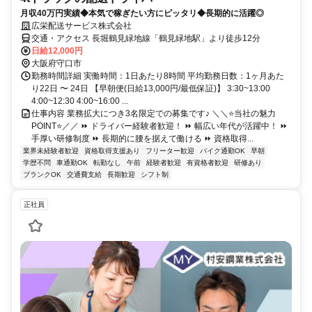
月収40万円実績◆本気で稼ぎたい方にピッタリ◆長期的に活躍◎
広栄配送サービス株式会社
交通・アクセス 長堀鶴見緑地線「鶴見緑地駅」より徒歩12分
日給12,000円
大阪府守口市
勤務時間詳細 実働時間：1日あたり8時間 平均勤務日数：1ヶ月あた
り22日 〜 24日 【早朝便(日給13,000円/最低保証)】 3:30~13:00
4:00~12:30 4:00~16:00 ...
仕事内容 業務拡大につき3名限定での募集です♪ ＼＼⭐当社の魅力
POINT⭐／／ ⏩ ドライバー経験者歓迎！ ⏩ 幅広い年代が活躍中！ ⏩
手厚い研修制度 ⏩ 長期的に腰を据えて働ける ⏩ 資格取得...
業界未経験者歓迎
資格取得支援あり
フリーター歓迎
バイク通勤OK
早朝
学歴不問
車通勤OK
転勤なし
午前
経験者歓迎
有資格者歓迎
研修あり
ブランクOK
交通費支給
長期歓迎
シフト制
正社員