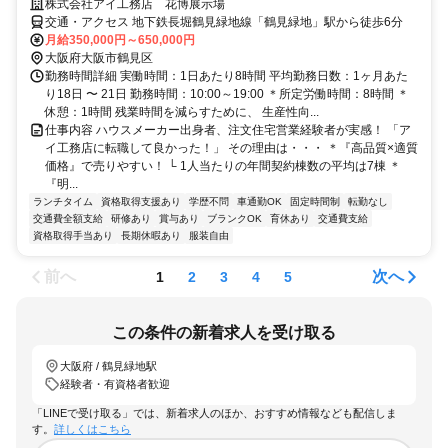
株式会社アイ工務店 花博展示場
交通・アクセス 地下鉄長堀鶴見緑地線「鶴見緑地」駅から徒歩6分
月給350,000円～650,000円
大阪府大阪市鶴見区
勤務時間詳細 実働時間：1日あたり8時間 平均勤務日数：1ヶ月あた
り18日 〜 21日 勤務時間：10:00～19:00 ＊所定労働時間：8時間 ＊
休憩：1時間 残業時間を減らすために、 生産性向...
仕事内容 ハウスメーカー出身者、注文住宅営業経験者が実感！ 「ア
イ工務店に転職して良かった！」 その理由は・・・ ＊『高品質×適質
価格』で売りやすい！ └ 1人当たりの年間契約棟数の平均は7棟 ＊
『明...
ランチタイム
資格取得支援あり
学歴不問
車通勤OK
固定時間制
転勤なし
交通費全額支給
研修あり
賞与あり
ブランクOK
育休あり
交通費支給
資格取得手当あり
長期休暇あり
服装自由
前へ
次へ
1
2
3
4
5
この条件の新着求人を受け取る
大阪府 / 鶴見緑地駅
経験者・有資格者歓迎
「LINEで受け取る」では、新着求人のほか、おすすめ情報なども配信しま
す。
詳しくはこちら