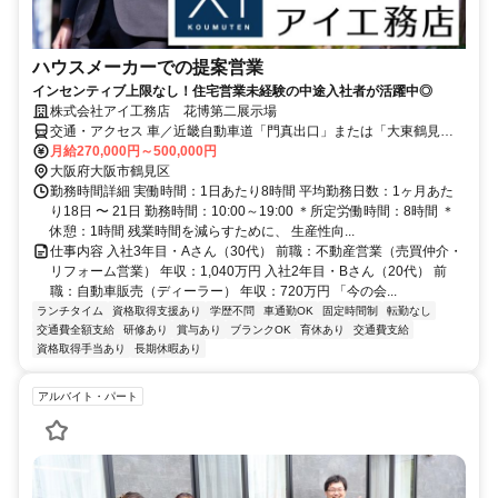
ハウスメーカーでの提案営業
インセンティブ上限なし！住宅営業未経験の中途入社者が活躍中◎
株式会社アイ工務店 花博第二展示場
交通・アクセス 車／近畿自動車道「門真出口」または「大東鶴見出
口」中央環状線「花博記念公園口」交差点西へすぐ、電車／大阪メト
月給270,000円～500,000円
ロ「鶴見緑地駅」から徒歩約6分
大阪府大阪市鶴見区
勤務時間詳細 実働時間：1日あたり8時間 平均勤務日数：1ヶ月あた
り18日 〜 21日 勤務時間：10:00～19:00 ＊所定労働時間：8時間 ＊
休憩：1時間 残業時間を減らすために、 生産性向...
仕事内容 入社3年目・Aさん（30代） 前職：不動産営業（売買仲介・
リフォーム営業） 年収：1,040万円 入社2年目・Bさん（20代） 前
職：自動車販売（ディーラー） 年収：720万円 「今の会...
ランチタイム
資格取得支援あり
学歴不問
車通勤OK
固定時間制
転勤なし
交通費全額支給
研修あり
賞与あり
ブランクOK
育休あり
交通費支給
資格取得手当あり
長期休暇あり
アルバイト・パート