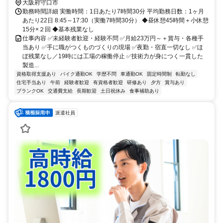
大阪府守口市
勤務時間詳細 実働時間：1日あたり7時間30分 平均勤務日数：1ヶ月
あたり22日 8:45～17:30（実働7時間30分） ◆昼休憩45時間＋小休憩
15分×２回 ◆基本残業なし
仕事内容 ✅未経験者歓迎・経験不問 ✅月給23万円～＋賞与・各種手
当あり ✅手に職がつくものづくりの現場 ✅夜勤・宿直一切なし ✅ほ
ぼ残業なし／19時には工場の稼働停止 ✅技術力が身につく一貫した
製造...
資格取得支援あり
バイク通勤OK
学歴不問
車通勤OK
固定時間制
転勤なし
住宅手当あり
午前
経験者歓迎
有資格者歓迎
研修あり
夕方
賞与あり
ブランクOK
交通費支給
長期歓迎
土日祝休み
食事補助あり
派遣社員