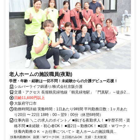
老人ホームの施設職員(夜勤)
学歴・年齢・経験は一切不問！未経験からの介護デビュー応援！
シルバーライフ錦通り/株式会社京阪介護
交通・アクセス 長堀鶴見緑地線「鶴見緑地駅」「門真駅」～徒歩20
分＊車通勤OK（駐車場あり）
日給11,600円以上
大阪府守口市
勤務時間詳細 実働時間：1日あたり9時間 平均勤務日数：1ヶ月あた
り20日 〜 22日 18時：00～翌9：00分（休憩6時間）
仕事内容 ＼この求人のポイント／ ■稼げる夜勤求人！ ■学歴不問・資
格不問 ■未経験・初心者OK！ ■週2日～勤務OK！ ■副業・Ｗワーク・
扶養内勤務ＯＫ ＜お仕事について＞ 老人ホームの施設職員...
扶養内勤務OK
副業・WワークOK
土日祝のみOK
主婦・主夫歓迎