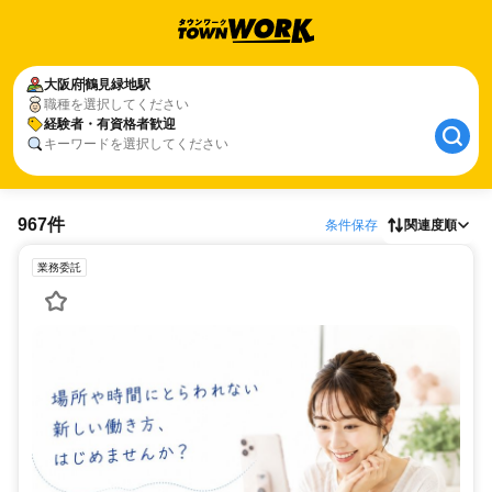
大阪府
鶴見緑地駅
職種を選択してください
経験者・有資格者歓迎
キーワードを選択してください
967件
条件保存
関連度順
業務委託