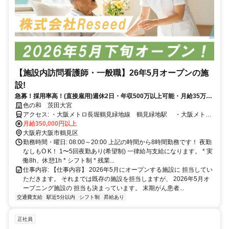
【施設内訪問看護師・一般職】26年5月オープンの施
設!
急募！採用率高！(直接雇用)週休2日・年収500万以上可能・月給35万円
以上・新卒や業務未経験もOK！入社時期は相談可能！
色の和 茨田大宮
アクセス: ・大阪メトロ長堀鶴見緑地線 鶴見緑地駅 ・大阪メトロ
長堀鶴見緑地線 門真南駅 ・JR学研都市線 鴻池新田駅
月給350,000円以上
大阪府大阪市鶴見区
勤務時間・曜日: 08:00～20:00 上記の時間から8時間勤務です！ 夜勤
なしもO K！ 1〜5回夜勤あり(希望制) 一律給与支給になります。 * 実
働8h、休憩1h * シフト制 * 残業...
仕事内容: 【仕事内容】 2026年5月にオープンする施設に 担当してい
ただきます。 それまでは既存の施設を担当しますが、 2026年5月オ
ープニング施設の 担当も決まっています。 末期がん患者...
交通費支給
駅近5分以内
シフト制
昇給あり
正社員