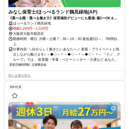
みなし保育士/ほっぺるランド鶴見緑地(AP)
《選べる園・選べる働き方》保育補助デビューにも最適♪週2〜OK＆資
格を活かした働き方も叶います！
ほっぺるランド鶴見緑地
時給1,200円～1,320円
大阪府大阪市鶴見区
勤務時間・曜日: 月曜～土曜 7：30～19：30 最低週5日～、7時間以
上
仕事内容: ＼自分らしく働きたいあなたへ／ 家庭・プライベートと両
立しながら働けます♪ ～◆◇～＊～◆◇～＊～◆◇～＊～ 『テノ．グ
ループ』では、 保育園・学童・ベビーシッター・介護など あなた...
変形労働時間制
交通費支給
同じ企業の求人
契約社員