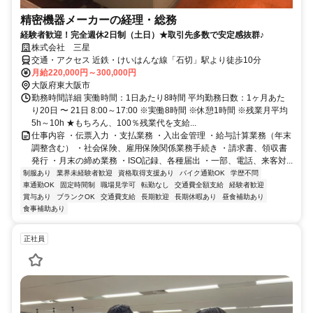
精密機器メーカーの経理・総務
経験者歓迎！完全週休2日制（土日）★取引先多数で安定感抜群♪
株式会社 三星
交通・アクセス 近鉄・けいはんな線「石切」駅より徒歩10分
月給220,000円～300,000円
大阪府東大阪市
勤務時間詳細 実働時間：1日あたり8時間 平均勤務日数：1ヶ月あた
り20日 〜 21日 8:00～17:00 ※実働8時間 ※休憩1時間 ※残業月平均
5h～10h ★もちろん、100％残業代を支給...
仕事内容 ・伝票入力 ・支払業務 ・入出金管理 ・給与計算業務（年末
調整含む） ・社会保険、雇用保険関係業務手続き ・請求書、領収書
発行 ・月末の締め業務 ・ISO記録、各種届出 ・一部、電話、来客対...
制服あり
業界未経験者歓迎
資格取得支援あり
バイク通勤OK
学歴不問
車通勤OK
固定時間制
職場見学可
転勤なし
交通費全額支給
経験者歓迎
賞与あり
ブランクOK
交通費支給
長期歓迎
長期休暇あり
昼食補助あり
食事補助あり
正社員