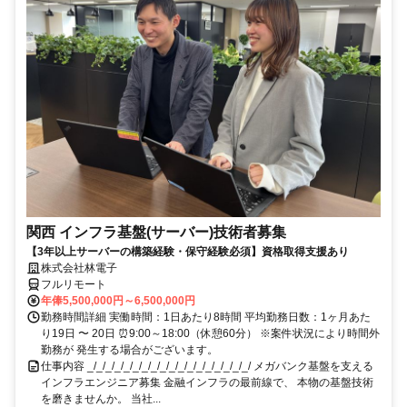
関西 インフラ基盤(サーバー)技術者募集
【3年以上サーバーの構築経験・保守経験必須】資格取得支援あり
株式会社林電子
フルリモート
年俸5,500,000円～6,500,000円
勤務時間詳細 実働時間：1日あたり8時間 平均勤務日数：1ヶ月あた
り19日 〜 20日 ⏰9:00～18:00（休憩60分） ※案件状況により時間外
勤務が 発生する場合がございます。
仕事内容 _/_/_/_/_/_/_/_/_/_/_/_/_/_/_/_/_/_/ メガバンク基盤を支える
インフラエンジニア募集 金融インフラの最前線で、 本物の基盤技術
を磨きませんか。 当社...