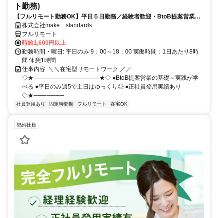
ト勤務)
【フルリモート勤務OK】平日５日勤務／経験者歓迎・BtoB提案営業で
スキルアップ
株式会社make standards
フルリモート
時給1,600円以上
勤務時間・曜日: 平日のみ 9：00～18：00 実働時間：1日あたり8時
間 休憩1時間
仕事内容: ＼＼在宅型リモートワーク ／／
◇★───────────────★◇ ●BtoB提案営業の基礎～実践が学
べる ●平日のみ週5で土日はゆっくり◎ ●正社員登用実績あり
◇★───────...
社員登用あり
固定時間制
フルリモート
在宅OK
契約社員