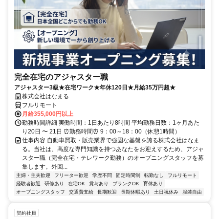
完全在宅のアジャスター職
アジャスター3級★在宅ワーク★年休120日★月給35万円超★
株式会社はなまる
フルリモート
月給355,000円以上
勤務時間詳細 実働時間：1日あたり8時間 平均勤務日数：1ヶ月あた
り20日 〜 21日 ⏰勤務時間⏰ 9：00～18：00（休憩1時間）
仕事内容 自動車買取・販売業界で強固な基盤を誇る株式会社はなま
る。当社は、高度な専門知識を持つあなたをお迎えするため、アジャ
スター職（完全在宅・テレワーク勤務）のオープニングスタッフを募
集します。外回...
主婦・主夫歓迎
フリーター歓迎
学歴不問
固定時間制
転勤なし
フルリモート
経験者歓迎
研修あり
在宅OK
賞与あり
ブランクOK
育休あり
オープニングスタッフ
交通費支給
長期歓迎
長期休暇あり
土日祝休み
服装自由
契約社員