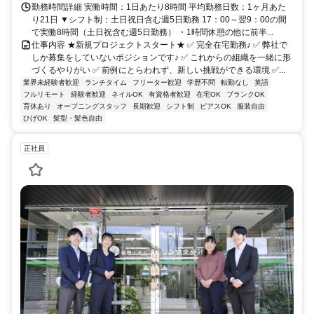
勤務時間詳細 実働時間：1日あたり8時間 平均勤務日数：1ヶ月あた
り21日 ▼シフト制：土日祝日含む週5日勤務 17：00～翌9：00の間
で実働8時間（土日祝含む週5日勤務） ・1時間休憩の他に前半...
仕事内容 ★新規プロジェクトスタート★ ✅ 完全在宅勤務♪ ✅ 弊社で
しか募集をしていないポジションです♪ ✅ これからの組織を一緒に形
づくるやりがい ✅ 前例にとらわれず、新しい挑戦ができる環境 ✅...
業界未経験者歓迎
ランチタイム
フリーター歓迎
学歴不問
転勤なし
英語
フルリモート
経験者歓迎
ネイルOK
有資格者歓迎
在宅OK
ブランクOK
育休あり
オープニングスタッフ
長期歓迎
シフト制
ピアスOK
服装自由
ひげOK
髪型・髪色自由
正社員