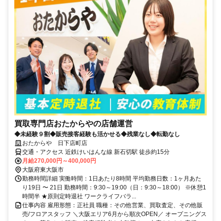
買取専門店おたからやの店舗運営
◆未経験９割◆販売接客経験も活かせる◆残業なし◆転勤なし
おたからや 日下店町店
交通・アクセス 近鉄けいはんな線 新石切駅 徒歩約15分
月給270,000円～400,000円
大阪府東大阪市
勤務時間詳細 実働時間：1日あたり8時間 平均勤務日数：1ヶ月あた
り19日 〜 21日 勤務時間：9:30～19:00（日：9:30～18:00） ※休憩1
時間半 ★原則定時退社 ワークライフバラ...
仕事内容 雇用形態：正社員 職種：その他営業、買取査定、その他販
売/フロアスタッフ ＼大阪エリア6月から順次OPEN／ オープニングス