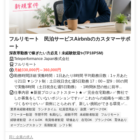
フルリモート 民泊サービスAirbnbのカスタマーサポ
ート
深夜帯勤務で稼ぎたい方必見！未経験歓迎✨(TP18PSM)
Teleperformance Japan株式会社
フルリモート
月給330,000円～360,000円
勤務時間詳細 実働時間：1日あたり8時間 平均勤務日数：1ヶ月あた
り21日 ▼シフト制：土日祝日含む週5日勤務 17：00～翌9：00の間
で実働8時間（土日祝含む週5日勤務） ・1時間休憩の他に前半...
仕事内容 ★新規プロジェクトスタート★ ✅ 完全在宅勤務♪ ✅ 弊社で
しか募集をしていないポジションです♪ ✅ これからの組織を一緒に形
づくるやりがい ✅ 前例にとらわれず、新しい挑戦ができる環境 ✅...
業界未経験者歓迎
ランチタイム
社員登用あり
副業・WワークOK
フリーター歓迎
学歴不問
転勤なし
経験不問
未経験者歓迎
フルリモート
経験者歓迎
ネイルOK
有資格者歓迎
研修あり
在宅OK
ブランクOK
育休あり
オープニングスタッフ
長期歓迎
シフト制
同じ企業の求人