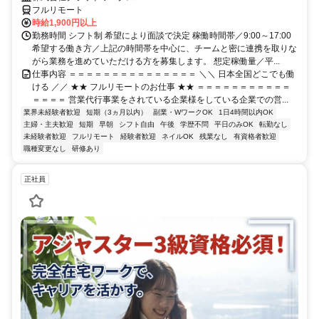
フルリモート
時給1,900円以上
勤務時間 シフト制 希望により面談で決定 稼働時間帯／9:00～17:00
希望する働き方／上記の時間帯を中心に、チームと密に連携を取りな
がら業務を進めていただける方を募集します。 想定稼働量／平...
仕事内容 ＝＝＝＝＝＝＝＝＝＝＝＝＝＝＝ ＼＼ 日本全国どこでも働
ける ／／ ★★ フルリモートのお仕事 ★★ ＝＝＝＝＝＝＝＝＝＝＝
＝＝＝＝ 営業代行事業をされている企業様をしている企業での営...
業界未経験者歓迎
短期（3ヵ月以内）
副業・WワークOK
1日4時間以内OK
主婦・主夫歓迎
短期
早朝
シフト自由
午後
学歴不問
平日のみOK
転勤なし
未経験者歓迎
フルリモート
経験者歓迎
ネイルOK
残業なし
有資格者歓迎
職種変更なし
研修あり
正社員