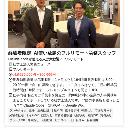
経験者限定_AI使い放題のフルリモート労務スタッフ
Claude codeが使える人は大歓迎／フルリモート
社労士法人労務ニュース
フルリモート
月給230,000円～300,000円
勤務時間詳細 総労働時間：1ヶ月あたり164時間 勤務時間は 8:00～
20:00の間で自由に調整できます。 コアタイムはなく、1日の標準労
働時間は8時間です。 フレキシブルタイムも同じく 8:0...
仕事内容 私たちは千葉市を拠点に、約80社の中小企業の人事労務を
まるごとサポートしている社労士法人です。 **他の事務所と違うとこ
ろ？** Claude Code・ChatGPT・Google Wo...
ランチタイム
主婦・主夫歓迎
学歴不問
職場見学可
転勤なし
フルリモート
経験者歓迎
ネイルOK
残業なし
有資格者歓迎
研修あり
在宅OK
賞与あり
ブランクOK
育休あり
長期歓迎
ピアスOK
土日祝休み
服装自由