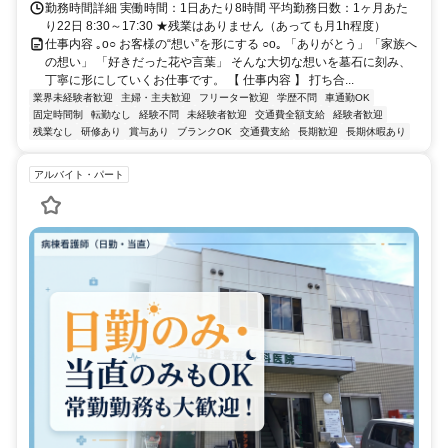
勤務時間詳細 実働時間：1日あたり8時間 平均勤務日数：1ヶ月あた
り22日 8:30～17:30 ★残業はありません（あっても月1h程度）
仕事内容 ｡o○ お客様の“想い”を形にする ○o｡ 「ありがとう」「家族へ
の想い」 「好きだった花や言葉」 そんな大切な想いを墓石に刻み、
丁寧に形にしていくお仕事です。 【 仕事内容 】 打ち合...
業界未経験者歓迎
主婦・主夫歓迎
フリーター歓迎
学歴不問
車通勤OK
固定時間制
転勤なし
経験不問
未経験者歓迎
交通費全額支給
経験者歓迎
残業なし
研修あり
賞与あり
ブランクOK
交通費支給
長期歓迎
長期休暇あり
アルバイト・パート