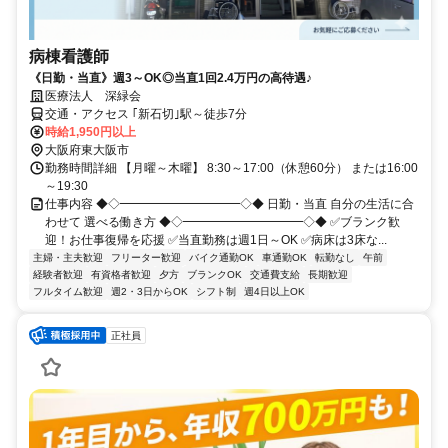
病棟看護師
《日勤・当直》週3～OK◎当直1回2.4万円の高待遇♪
医療法人 深緑会
交通・アクセス ｢新石切｣駅～徒歩7分
時給1,950円以上
大阪府東大阪市
勤務時間詳細 【月曜～木曜】 8:30～17:00（休憩60分） または16:00
～19:30
仕事内容 ◆◇━━━━━━━━━━◇◆ 日勤・当直 自分の生活に合
わせて 選べる働き方 ◆◇━━━━━━━━━━◇◆ ✅ブランク歓
迎！お仕事復帰を応援 ✅当直勤務は週1日～OK ✅病床は3床な...
主婦・主夫歓迎
フリーター歓迎
バイク通勤OK
車通勤OK
転勤なし
午前
経験者歓迎
有資格者歓迎
夕方
ブランクOK
交通費支給
長期歓迎
フルタイム歓迎
週2・3日からOK
シフト制
週4日以上OK
正社員