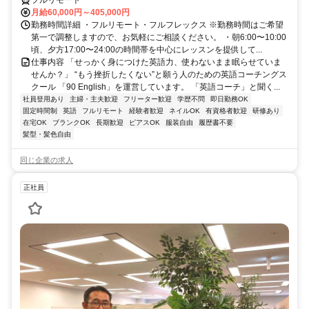
フルリモート
月給60,000円～405,000円
勤務時間詳細 ・フルリモート・フルフレックス ※勤務時間はご希望
第一で調整しますので、お気軽にご相談ください。 ・朝6:00〜10:00
頃、夕方17:00〜24:00の時間帯を中心にレッスンを提供して...
仕事内容 「せっかく身につけた英語力、使わないまま眠らせていま
せんか？」 “もう挫折したくない”と願う人のための英語コーチングス
クール 「90 English」を運営しています。 「英語コーチ」と聞く...
社員登用あり
主婦・主夫歓迎
フリーター歓迎
学歴不問
即日勤務OK
固定時間制
英語
フルリモート
経験者歓迎
ネイルOK
有資格者歓迎
研修あり
在宅OK
ブランクOK
長期歓迎
ピアスOK
服装自由
履歴書不要
髪型・髪色自由
同じ企業の求人
正社員