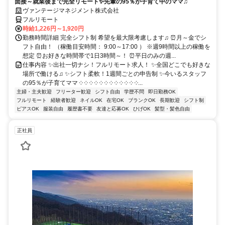
面接～就業後まで完全リモート✨先輩の95％が子育て中のママ♫
ヴァンテージマネジメント株式会社
フルリモート
時給1,226円～1,920円
勤務時間詳細 完全シフト制 希望を最大限考慮します♫ ⏰月～金でシ
フト自由！ （稼働目安時間： 9:00～17:00 ） ※週9時間以上の稼働を
想定 ⏰お好きな時間帯で1日3時間～！ ⏰平日のみの週...
仕事内容 ✨出社一切ナシ！フルリモート求人！ ✨全国どこでも好きな
場所で働ける♫ ✨シフト柔軟！1週間ごとの申告制 ✨今いるスタッフ
の95％が子育てママ ༶ ༶ ༶ ༶ ༶ ༶ ༶ ༶ ༶ ༶ ༶ ༶...
主婦・主夫歓迎
フリーター歓迎
シフト自由
学歴不問
即日勤務OK
フルリモート
経験者歓迎
ネイルOK
在宅OK
ブランクOK
長期歓迎
シフト制
ピアスOK
服装自由
履歴書不要
友達と応募OK
ひげOK
髪型・髪色自由
正社員