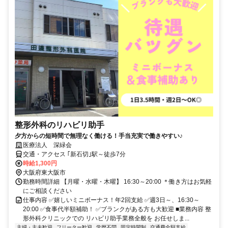
整形外科のリハビリ助手
夕方からの短時間で無理なく働ける！手当充実で働きやすい♪
医療法人 深緑会
交通・アクセス ｢新石切｣駅～徒歩7分
時給1,300円
大阪府東大阪市
勤務時間詳細 【月曜・水曜・木曜】 16:30～20:00 ＊働き方はお気軽
にご相談ください
仕事内容 ✅嬉しいミニボーナス！年2回支給 ✅週3日～、16:30～
20:00 ✅食事代半額補助！ ✅ブランクがある方も大歓迎 ■業務内容 整
形外科クリニックでの リハビリ助手業務全般を お任せしま...
主婦・主夫歓迎
フリーター歓迎
学歴不問
固定時間制
交通費全額支給