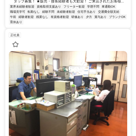
タッフ募集！ ★販売・接客経験者も大歓迎！ ご来店されたお客様...
業界未経験者歓迎
資格取得支援あり
フリーター歓迎
学歴不問
車通勤OK
職場見学可
転勤なし
経験不問
未経験者歓迎
住宅手当あり
交通費全額支給
午前
経験者歓迎
残業なし
有資格者歓迎
研修あり
夕方
賞与あり
ブランクOK
育休あり
正社員