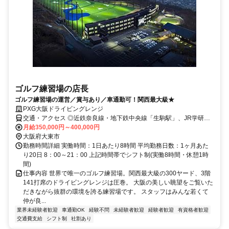
ゴルフ練習場の店長
ゴルフ練習場の運営／賞与あり／車通勤可！関西最大級★
PXG大阪ドライビングレンジ
交通・アクセス ◎近鉄奈良線・地下鉄中央線「生駒駅」、JR学研都
市線（東西線）「野崎駅」からシャトルバス10分 ◎大阪駅から車で
月給350,000円～400,000円
阪神高速東大阪線・外環状線・阪奈道路を経て30分
大阪府大東市
勤務時間詳細 実働時間：1日あたり8時間 平均勤務日数：1ヶ月あた
り20日 8：00～21：00 上記時間帯でシフト制(実働8時間・休憩1時
間)
仕事内容 世界で唯一のゴルフ練習場。関西最大級の300ヤード、3階
141打席のドライビングレンジは圧巻。 大阪の美しい眺望をご覧いた
だきながら抜群の環境を誇る練習場です。 スタッフはみんな若くて
仲が良...
業界未経験者歓迎
車通勤OK
経験不問
未経験者歓迎
経験者歓迎
有資格者歓迎
交通費支給
シフト制
社割あり