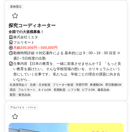
業務委託
探究コーディネーター
全国での大規模募集！
株式会社ミエタ
フルリモート
月給200,000円～500,000円
勤務時間詳細 ※対応案件による 基本的には 9：00～18：00 目安 ※
週2～5日程度の出勤
仕事内容 【日本の教育を、一緒に前進させませんか？】 「もっと良
い教育を届けたい」 そんな学校現場の想いを、カリキュラムという
形にしていく仕事です。 私たちは、学校ごとの理念や課題に向き合
いながら...
社員登用あり
主婦・主夫歓迎
フリーター歓迎
学歴不問
車通勤OK
即日勤務OK
英語
フルリモート
ネイルOK
長期歓迎
シフト制
ピアスOK
服装自由
髪型・髪色自由
アルバイト・パート