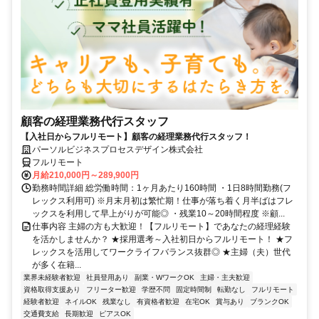
顧客の経理業務代行スタッフ
【入社日からフルリモート】顧客の経理業務代行スタッフ！
パーソルビジネスプロセスデザイン株式会社
フルリモート
月給210,000円～289,900円
勤務時間詳細 総労働時間：1ヶ月あたり160時間 ・1日8時間勤務(フ
レックス利用可) ※月末月初は繁忙期！仕事が落ち着く月半ばはフレ
ックスを利用して早上がりが可能◎ ・残業10～20時間程度 ※顧...
仕事内容 主婦の方も大歓迎！【フルリモート】であなたの経理経験
を活かしませんか？ ★採用選考～入社初日からフルリモート！ ★フ
レックスを活用してワークライフバランス抜群◎ ★主婦（夫）世代
が多く在籍...
業界未経験者歓迎
社員登用あり
副業・WワークOK
主婦・主夫歓迎
資格取得支援あり
フリーター歓迎
学歴不問
固定時間制
転勤なし
フルリモート
経験者歓迎
ネイルOK
残業なし
有資格者歓迎
在宅OK
賞与あり
ブランクOK
交通費支給
長期歓迎
ピアスOK