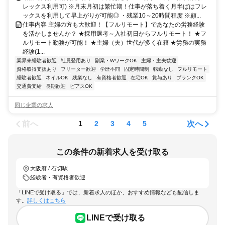
レックス利用可) ※月末月初は繁忙期！仕事が落ち着く月半ばはフレ
ックスを利用して早上がりが可能◎ ・残業10～20時間程度 ※顧...
仕事内容 主婦の方も大歓迎！【フルリモート】であなたの労務経験
を活かしませんか？ ★採用選考～入社初日からフルリモート！ ★フ
ルリモート勤務が可能！ ★主婦（夫）世代が多く在籍 ★労務の実務
経験(1...
業界未経験者歓迎
社員登用あり
副業・WワークOK
主婦・主夫歓迎
資格取得支援あり
フリーター歓迎
学歴不問
固定時間制
転勤なし
フルリモート
経験者歓迎
ネイルOK
残業なし
有資格者歓迎
在宅OK
賞与あり
ブランクOK
交通費支給
長期歓迎
ピアスOK
同じ企業の求人
前へ
次へ
1
2
3
4
5
この条件の新着求人を受け取る
大阪府 / 石切駅
経験者・有資格者歓迎
「LINEで受け取る」では、新着求人のほか、おすすめ情報なども配信しま
す。
詳しくはこちら
LINEで受け取る