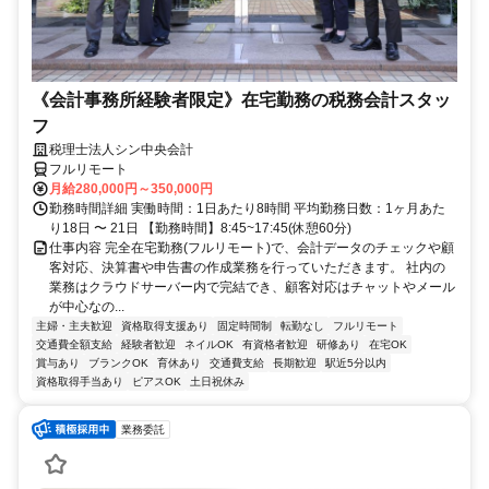
《会計事務所経験者限定》在宅勤務の税務会計スタッ
フ
税理士法人シン中央会計
フルリモート
月給280,000円～350,000円
勤務時間詳細 実働時間：1日あたり8時間 平均勤務日数：1ヶ月あた
り18日 〜 21日 【勤務時間】8:45~17:45(休憩60分)
仕事内容 完全在宅勤務(フルリモート)で、会計データのチェックや顧
客対応、決算書や申告書の作成業務を行っていただきます。 社内の
業務はクラウドサーバー内で完結でき、顧客対応はチャットやメール
が中心なの...
主婦・主夫歓迎
資格取得支援あり
固定時間制
転勤なし
フルリモート
交通費全額支給
経験者歓迎
ネイルOK
有資格者歓迎
研修あり
在宅OK
賞与あり
ブランクOK
育休あり
交通費支給
長期歓迎
駅近5分以内
資格取得手当あり
ピアスOK
土日祝休み
業務委託