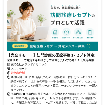
【完全リモート】訪問診療の医療事務(レセプト算定)
完全リモートで算定スキル活かして活躍したい方必見！！【限定募集】
完全リモート｜在宅医療レセプト算定（成果報酬型／業務委託）
株式会社クラウドクリニック
フルリモート
完全歩合制
勤務時間・曜日: 業務委託のため、勤務時間・休日はフレキシブルに
調整可能です。 土日祝の稼働・休暇も相談いただけます。 なお、担
当クリニックごとの運用ルール・算定ルールのレクチャーを、一部ス
タッフの...
仕事内容: ■ 仕事内容 電子カルテに入力された情報をもとに、訪問診
療・往診の算定項目を入力し、レセプトを作成します。 担当案件の
カルテ確認から算定入力・レセプト完成まで、一貫して担当いただき