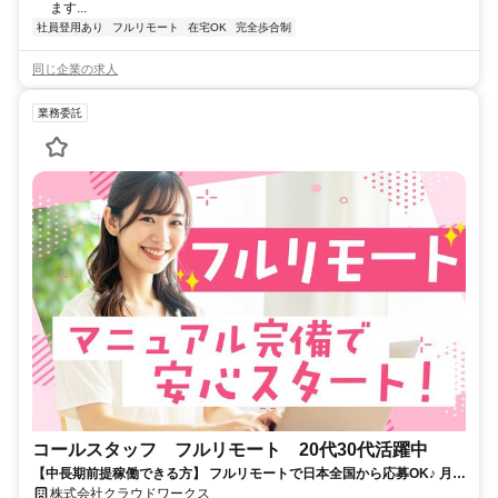
ます...
社員登用あり
フルリモート
在宅OK
完全歩合制
同じ企業の求人
業務委託
コールスタッフ フルリモート 20代30代活躍中
【中長期前提稼働できる方】 フルリモートで日本全国から応募OK♪ 月稼
働80時間で安定収入！
株式会社クラウドワークス