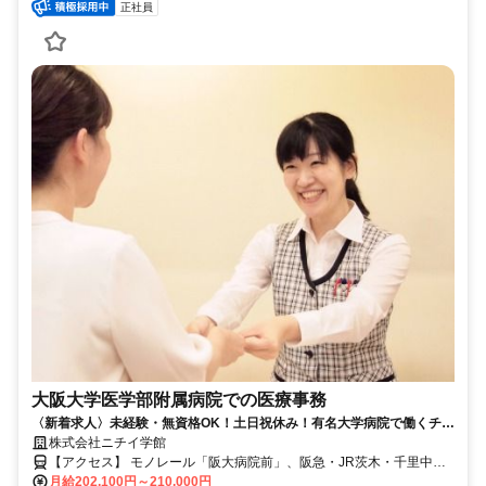
正社員
大阪大学医学部附属病院での医療事務
〈新着求人〉未経験・無資格OK！土日祝休み！有名大学病院で働くチャ
ンス！部署は多数あり！先輩社員が丁寧にサポートしますので安心して
株式会社ニチイ学館
勤務可能です！給与が上がりました！はじめるなら今がチャンスです！
【アクセス】 モノレール「阪大病院前」、阪急・JR茨木・千里中央
よりバス「阪大医学部病院前」 ■住 所 大阪府 吹田市 山田丘2番15号
月給202,100円～210,000円