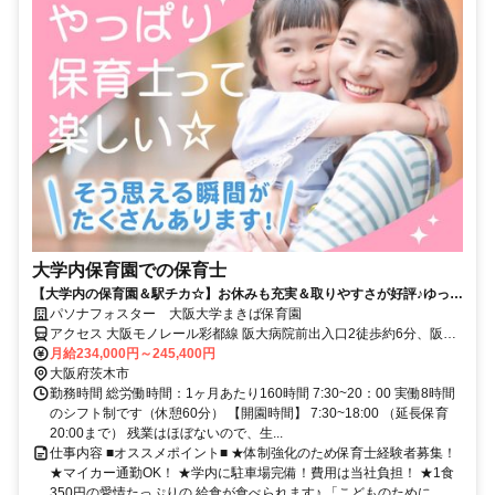
大学内保育園での保育士
【大学内の保育園＆駅チカ☆】お休みも充実＆取りやすさが好評♪ゆった
りしたおうちのような環境で、ゆとりある保育ができます☆
パソナフォスター 大阪大学まきば保育園
アクセス 大阪モノレール彩都線 阪大病院前出入口2徒歩約6分、阪急
千里線 北千里徒歩約26分、大阪モノレール 山田（大阪府）徒歩約32
月給234,000円～245,400円
分 大阪モノレール彩都線「阪大病院前」駅より徒歩7分＊車通勤・バ
大阪府茨木市
イク通勤・自転車通勤OK！（駐車場・駐輪場の自己負担なし！ガソ
勤務時間 総労働時間：1ヶ月あたり160時間 7:30~20：00 実働8時間
リン代も支給します。 ）
のシフト制です（休憩60分） 【開園時間】 7:30~18:00 （延長保育
20:00まで） 残業はほぼないので、生...
仕事内容 ■オススメポイント■ ★体制強化のため保育士経験者募集！
★マイカー通勤OK！ ★学内に駐車場完備！費用は当社負担！ ★1食
350円の愛情たっぷりの 給食が食べられます♪ 「こどものために...