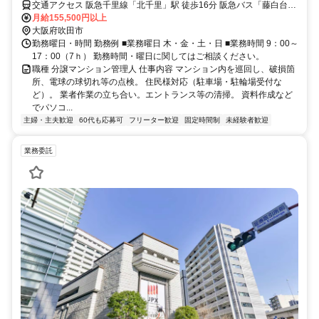
交通アクセス 阪急千里線「北千里」駅 徒歩16分 阪急バス「藤白台5
丁目」停 徒歩4分
月給155,500円以上
大阪府吹田市
勤務曜日・時間 勤務例 ■業務曜日 木・金・土・日 ■業務時間 9：00～
17：00（7ｈ） 勤務時間・曜日に関してはご相談ください。
職種 分譲マンション管理人 仕事内容 マンション内を巡回し、破損箇
所、電球の球切れ等の点検。 住民様対応（駐車場・駐輪場受付な
ど）。 業者作業の立ち合い。エントランス等の清掃。 資料作成など
でパソコ...
主婦・主夫歓迎
60代も応募可
フリーター歓迎
固定時間制
未経験者歓迎
業務委託