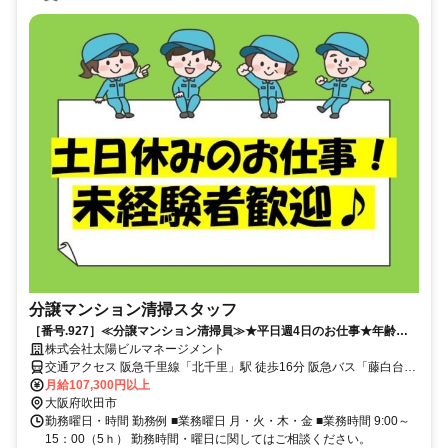
分譲マンション清掃スタッフ
［番号.927］≪分譲マンション清掃員≫★平日週4日のお仕事★年齢・
経験は不問です！
株式会社太陽ビルマネージメント
交通アクセス 阪急千里線「北千里」駅 徒歩16分 阪急バス「藤白台5
丁目」停 徒歩4分
月給107,300円以上
大阪府吹田市
勤務曜日・時間 勤務例 ■業務曜日 月・火・木・金 ■業務時間 9:00～
15：00（5ｈ） 勤務時間・曜日に関してはご相談ください。