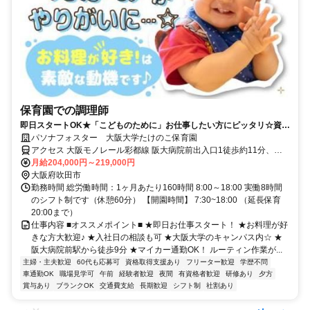
保育園での調理師
即日スタートOK★「こどものために」お仕事したい方にピッタリ☆資格
＆調理経験を活かしてこどもたちの笑顔をうみだすお仕事
パソナフォスター 大阪大学たけのこ保育園
アクセス 大阪モノレール彩都線 阪大病院前出入口1徒歩約11分、阪
急千里線 北千里徒歩約25分、大阪モノレール 山田（大阪府）徒歩約
月給204,000円～219,000円
26分 ＊大阪モノレール彩都線「阪大病院前」駅より徒歩10分＊阪急
大阪府吹田市
バス・近鉄バス「阪大本部前」停下車後、徒歩5分＊車通勤・バイク
勤務時間 総労働時間：1ヶ月あたり160時間 8:00～18:00 実働8時間
通勤・自転車通勤OK！（駐車場・駐輪場の自己負担なし！ガソリン
のシフト制です（休憩60分） 【開園時間】 7:30~18:00 （延長保育
代も支給します）
20:00まで）
仕事内容 ■オススメポイント■ ★即日お仕事スタート！ ★お料理が好
きな方大歓迎♪ ★入社日の相談も可 ★大阪大学のキャンパス内☆ ★
阪大病院前駅から徒歩9分 ★マイカー通勤OK！ ルーティン作業が...
主婦・主夫歓迎
60代も応募可
資格取得支援あり
フリーター歓迎
学歴不問
車通勤OK
職場見学可
午前
経験者歓迎
夜間
有資格者歓迎
研修あり
夕方
賞与あり
ブランクOK
交通費支給
長期歓迎
シフト制
社割あり