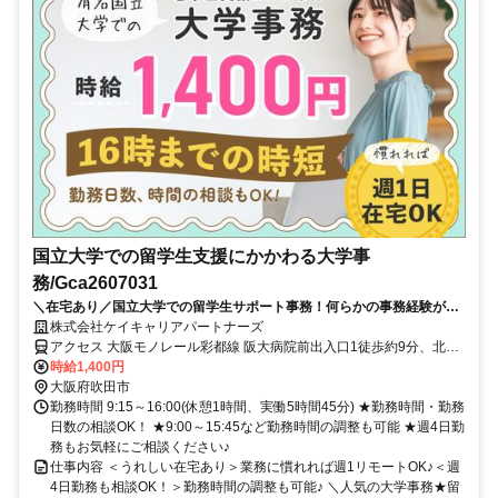
国立大学での留学生支援にかかわる大学事
務/Gca2607031
＼在宅あり／国立大学での留学生サポート事務！何らかの事務経験があ
り、英文メールの読み書きができる方必見！【16時までの時短】
株式会社ケイキャリアパートナーズ
アクセス 大阪モノレール彩都線 阪大病院前出入口1徒歩約9分、北大
阪急行電鉄 千里中央（北大阪急行電鉄）徒歩約47分、ＪＲ東海道本
時給1,400円
線 茨木〔ＪＲ〕西口徒歩約52分 ■大阪モノレール『阪大病院前駅』
大阪府吹田市
徒歩10分 ■JR『茨木駅』バス25分 ■北大阪急行電鉄『千里中央駅』
勤務時間 9:15～16:00(休憩1時間、実働5時間45分) ★勤務時間・勤務
バス10分 （※近鉄・阪急バス『阪大病院前』徒歩10分） ※自転車・
日数の相談OK！ ★9:00～15:45など勤務時間の調整も可能 ★週4日勤
原付・バイク通勤OK(無料駐輪場あり）／車通勤OK（有料駐車場あ
務もお気軽にご相談ください♪
り)
仕事内容 ＜うれしい在宅あり＞業務に慣れれば週1リモートOK♪＜週
4日勤務も相談OK！＞勤務時間の調整も可能♪ ＼人気の大学事務★留