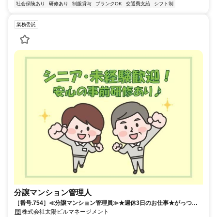
社会保険あり
研修あり
制服貸与
ブランクOK
交通費支給
シフト制
業務委託
分譲マンション管理人
［番号.754］≪分譲マンション管理員≫★週休3日のお仕事★がっつり
安定収入！
株式会社太陽ビルマネージメント