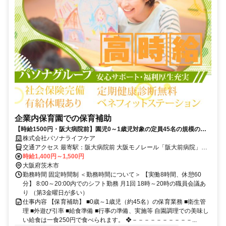
企業内保育園での保育補助
【時給1500円・阪大病院前】園児0～1歳児対象の定員45名の規模の保
育園での保育補助■車OK■担任なし！
株式会社パソナライフケア
交通アクセス 最寄駅：阪大病院前 大阪モノレール「阪大前病院」徒
歩7分
時給1,400円～1,500円
大阪府茨木市
勤務時間 固定時間制 ＜勤務時間について＞ 【実働8時間、休憩60
分】 8:00～20:00内でのシフト勤務 月1回 18時～20時の職員会議あ
り （第3金曜日が多い）
仕事内容 【保育補助】 ■0歳～1歳児（約45名）の保育業務 ■衛生管
理 ■外遊び引率 ■給食準備 ■行事の準備、実施等 自園調理での美味し
い給食は一食250円で食べられます。 ❖－－－－－－－－－－...