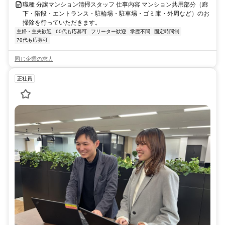
職種 分譲マンション清掃スタッフ 仕事内容 マンション共用部分（廊
下・階段・エントランス・駐輪場・駐車場・ゴミ庫・外周など）のお
掃除を行っていただきます。
主婦・主夫歓迎
60代も応募可
フリーター歓迎
学歴不問
固定時間制
70代も応募可
同じ企業の求人
正社員