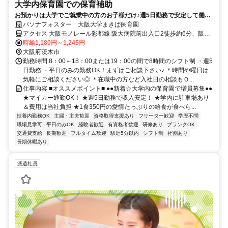
大学内保育園での保育補助
お預かりは大学でご就業中の方のお子様だけ♪週5日勤務で安定して働け
るお仕事◎17時～は時給＋150円☆
パソナフォスター 大阪大学まきば保育園
アクセス 大阪モノレール彩都線 阪大病院前出入口2徒歩約6分、阪急
千里線 北千里徒歩約26分、大阪モノレール 山田（大阪府）徒歩約32
時給1,180円～1,245円
分 大阪モノレール彩都線「阪大病院前」駅より徒歩7分＊車通勤・バ
大阪府茨木市
イク通勤・自転車通勤OK！（駐車場・駐輪場の自己負担なし！ガソ
勤務時間 8：00～18：00または19：00の間で8時間のシフト制 ・週5
リン代も支給します。 ）
日勤務 ・平日のみの勤務OK！まずはご相談下さい♪ ＊時間や曜日は
気軽にご相談ください◎ ＊在職中の方など入社日の相談もＯ...
仕事内容 ■オススメポイント■ ●●新着☆大学内の保育園で増員募集●●
★マイカー通勤OK！ ★週5日勤務で収入安定！ ★学内に駐車場あり
＆費用は当社負担 ★1食350円の愛情たっぷりの給食が食べら...
扶養内勤務OK
主婦・主夫歓迎
資格取得支援あり
フリーター歓迎
学歴不問
職場見学可
平日のみOK
経験者歓迎
有資格者歓迎
研修あり
ブランクOK
交通費支給
長期歓迎
フルタイム歓迎
駅近5分以内
シフト制
社割あり
長期休暇あり
派遣社員