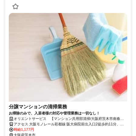
分譲マンションの清掃業務
お掃除のみで、入居者様の対応や管理業務は一切なし！
オリエントサービス 【マンション共用部清掃/大阪府茨木市南春
日】
アクセス 大阪モノレール彩都線 阪大病院前出入口2徒歩約11分、大
阪モノレール彩都線 豊川（大阪府）徒歩約22分、大阪モノレール彩
時給1,177円
都線 公園東口徒歩約23分 大阪モノレール 阪大病院前駅 徒歩8分
大阪府茨木市