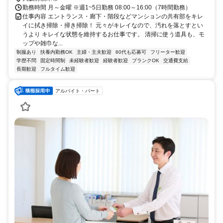
勤務時間 月～金曜 ※週1~5日勤務 08:00～16:00（7時間勤務）
仕事内容 エントランス・廊下・階段などマンションの共有部をキレ
イに拭き掃除・掃き掃除！ 元々がキレイなので、汚れを落とすとい
うより キレイな状態を維持するお仕事です。 清掃に使う道具も、モ
ップや雑巾な...
制服あり
扶養内勤務OK
主婦・主夫歓迎
60代も応募可
フリーター歓迎
学歴不問
固定時間制
未経験者歓迎
経験者歓迎
ブランクOK
交通費支給
長期歓迎
フルタイム歓迎
アルバイト・パート