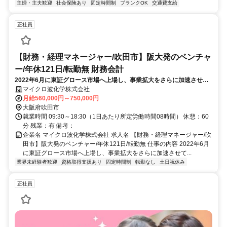
主婦・主夫歓迎
社会保険あり
固定時間制
ブランクOK
交通費支給
正社員
【財務・経理マネージャー/吹田市】阪大発のベンチャ
ー/年休121日/転勤無 財務会計
2022年6月に東証グロース市場へ上場し、事業拡大をさらに加速させて
いる当社にて、財務基盤を整え会社の成長を牽引する中心的存在となっ
マイクロ波化学株式会社
ていただける方を募集いたします。
月給560,000円～750,000円
大阪府吹田市
就業時間 09:30～18:30（1日あたり所定労働時間08時間） 休憩：60
分 残業：有 備考：
企業名 マイクロ波化学株式会社 求人名 【財務・経理マネージャー/吹
田市】阪大発のベンチャー/年休121日/転勤無 仕事の内容 2022年6月
に東証グロース市場へ上場し、事業拡大をさらに加速させて...
業界未経験者歓迎
資格取得支援あり
固定時間制
転勤なし
土日祝休み
正社員