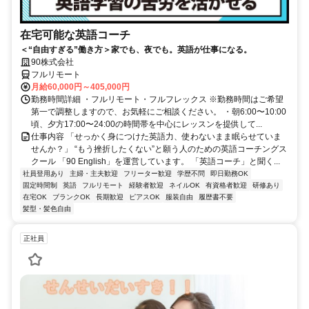
在宅可能な英語コーチ
＜“自由すぎる”働き方＞家でも、夜でも。英語が仕事になる。
90株式会社
フルリモート
月給60,000円～405,000円
勤務時間詳細 ・フルリモート・フルフレックス ※勤務時間はご希望
第一で調整しますので、お気軽にご相談ください。 ・朝6:00〜10:00
頃、夕方17:00〜24:00の時間帯を中心にレッスンを提供して...
仕事内容 「せっかく身につけた英語力、使わないまま眠らせていま
せんか？」 “もう挫折したくない”と願う人のための英語コーチングス
クール 「90 English」を運営しています。 「英語コーチ」と聞く...
社員登用あり
主婦・主夫歓迎
フリーター歓迎
学歴不問
即日勤務OK
固定時間制
英語
フルリモート
経験者歓迎
ネイルOK
有資格者歓迎
研修あり
在宅OK
ブランクOK
長期歓迎
ピアスOK
服装自由
履歴書不要
髪型・髪色自由
正社員