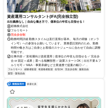
資産運用コンサルタント(IFA|完全独立型)
出社義務なし｜自由な働き方で、億単位の年収も目指せる！
鎧橋株式会社
フルリモート
完全歩合制
勤務時間詳細 勤務スタイルは直行直帰が基本。 毎月の研修（オンラ
イン可）への参加をお願いしています。 業務委託契約のため、勤務
時間や働き方はご自身とお客様のスケジュールに合わせて自由に調整
可能です。
仕事内容 ✅ 富裕層向け資産運用｜億単位の年収も目指せる ✅ 完全歩
合 or 固定＋成果｜選べる報酬形態 ✅ 副業スタートOK｜出社不要＆フ
ルリモ可 ✅ M&A・事業承継など士業連携で提案の幅◎ ✅ ...
フルリモート
経験者歓迎
有資格者歓迎
在宅OK
完全歩合制
服装自由
髪型・髪色自由
派遣社員