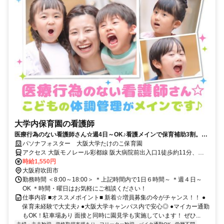
大学内保育園の看護師
医療行為のない看護師さん☆週4日～OK♪看護メインで保育補助3割。保
育士資格不要
パソナフォスター 大阪大学たけのこ保育園
アクセス 大阪モノレール彩都線 阪大病院前出入口1徒歩約11分、阪
急千里線 北千里徒歩約25分、大阪モノレール 山田（大阪府）徒歩約
時給1,550円
26分 ＊大阪モノレール彩都線「阪大病院前」駅より徒歩10分＊阪急
大阪府吹田市
バス・近鉄バス「阪大本部前」停下車後、徒歩5分＊車通勤・バイク
勤務時間 ＜8:00～18:00＞ ＊上記時間内で1日６時間～ ＊週４日～
通勤・自転車通勤OK！（駐車場・駐輪場の自己負担なし！ガソリン
OK ＊時間・曜日はお気軽にご相談ください！
代も支給します）
仕事内容 ■オススメポイント■ 新着☆増員募集の今がチャンス！！ ●
保育未経験で大丈夫♪ ●大阪大学キャンパス内で安心◎ ●マイカー通勤
もOK！駐車場あり 面接と同時に園見学も実施しています！ ぜひ...