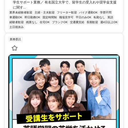
学生サポート業務／ 有名国立大学で、留学生の受入れや奨学金支援
に関す...
業界未経験者歓迎
主婦・主夫歓迎
フリーター歓迎
バイク通勤OK
学歴不問
車通勤OK
即日勤務OK
固定時間制
職場見学可
平日のみOK
転勤なし
英語
経験者歓迎
残業なし
在宅OK
ブランクOK
交通費支給
長期歓迎
週4日以上OK
土日祝休み
業務委託