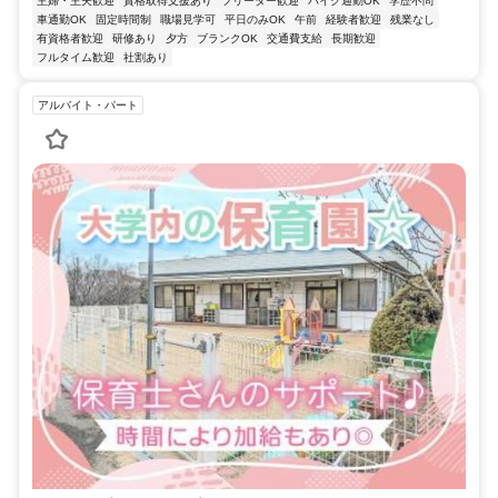
主婦・主夫歓迎
資格取得支援あり
フリーター歓迎
バイク通勤OK
学歴不問
車通勤OK
固定時間制
職場見学可
平日のみOK
午前
経験者歓迎
残業なし
有資格者歓迎
研修あり
夕方
ブランクOK
交通費支給
長期歓迎
フルタイム歓迎
社割あり
アルバイト・パート