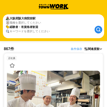
大阪府
阪大病院前駅
職種を選択してください
経験者・有資格者歓迎
キーワードを選択してください
867件
条件保存
関連度順
正社員