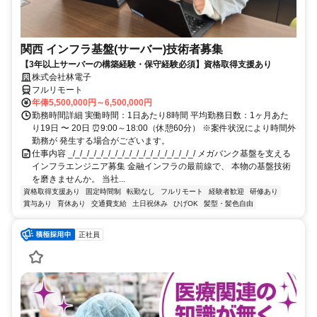
関西 インフラ基盤(サーバー)技術者募集
【3年以上サーバーの構築経験・保守経験必須】資格取得支援あり
株式会社林電子
フルリモート
年俸5,500,000円～6,500,000円
勤務時間詳細 実働時間：1日あたり8時間 平均勤務日数：1ヶ月あた
り19日 〜 20日 ⏰9:00～18:00（休憩60分） ※案件状況により時間外
勤務が 発生する場合がございます。
仕事内容 _/_/_/_/_/_/_/_/_/_/_/_/_/_/_/_/_/_/ メガバンク基盤を支える
インフラエンジニア募集 金融インフラの最前線で、 本物の基盤技術
を磨きませんか。 当社...
資格取得支援あり
固定時間制
転勤なし
フルリモート
経験者歓迎
研修あり
賞与あり
育休あり
交通費支給
土日祝休み
ひげOK
髪型・髪色自由
正社員