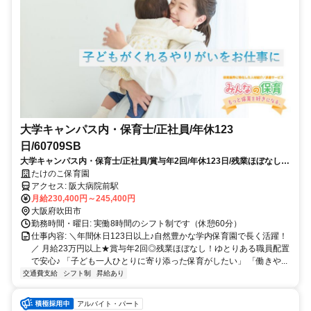
大学キャンパス内・保育士/正社員/年休123
日/60709SB
大学キャンパス内・保育士/正社員/賞与年2回/年休123日/残業ほぼなし/
車通勤OK/産休・育休実績あり/60709SB
たけのこ保育園
アクセス: 阪大病院前駅
月給230,400円～245,400円
大阪府吹田市
勤務時間・曜日: 実働8時間のシフト制です（休憩60分）
仕事内容: ＼年間休日123日以上♪自然豊かな学内保育園で長く活躍！
／ 月給23万円以上★賞与年2回◎残業ほぼなし！ゆとりある職員配置
で安心♪ 「子ども一人ひとりに寄り添った保育がしたい」 「働きや...
交通費支給
シフト制
昇給あり
アルバイト・パート