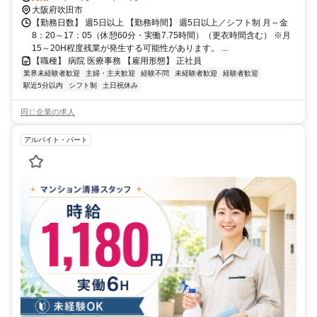
■アクセス モノレール「阪大病院前」、阪急・JR茨木・千里中央より
大阪府吹田市
バス「阪大医学部病院前」
【勤務日数】 週5日以上 【勤務時間】 週5日以上／シフト制 月～金
8：20～17：05（休憩60分・実働7.75時間）（更衣時間含む） ※月
15～20H程度残業が発生する可能性があります。 ...
【職種】 病院 医療事務 【雇用形態】 正社員
業界未経験者歓迎
主婦・主夫歓迎
経験不問
未経験者歓迎
経験者歓迎
駅近5分以内
シフト制
土日祝休み
同じ企業の求人
アルバイト・パート