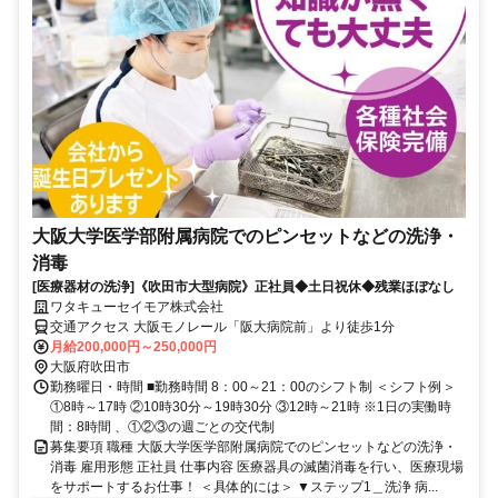
大阪大学医学部附属病院でのピンセットなどの洗浄・
消毒
[医療器材の洗浄]《吹田市大型病院》正社員◆土日祝休◆残業ほぼなし
ワタキューセイモア株式会社
交通アクセス 大阪モノレール「阪大病院前」より徒歩1分
月給200,000円～250,000円
大阪府吹田市
勤務曜日・時間 ■勤務時間 8：00～21：00のシフト制 ＜シフト例＞
①8時～17時 ②10時30分～19時30分 ③12時～21時 ※1日の実働時
間：8時間 、①②③の週ごとの交代制
募集要項 職種 大阪大学医学部附属病院でのピンセットなどの洗浄・
消毒 雇用形態 正社員 仕事内容 医療器具の滅菌消毒を行い、医療現場
をサポートするお仕事！ ＜具体的には＞ ▼ステップ1＿洗浄 病...