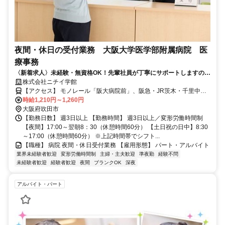
夜間・休日の受付業務 大阪大学医学部附属病院 医
療事務
〈新着求人〉未経験・無資格OK！先輩社員が丁寧にサポートしますので
安心して勤務可能です！一勤務あたり、約23,000円（17時00分～翌朝８
株式会社ニチイ学館
時30分,無資格、月110H以上勤務の場合）幅広い年齢層の方が活躍中で
【アクセス】 モノレール「阪大病院前」、阪急・JR茨木・千里中央
す。時給が上がりました！始めるなら今がチャンスです！
よりバス「阪大医学部病院前」 ■住 所 大阪府 吹田市 山田丘2番15号
時給1,210円～1,260円
■アクセス モノレール「阪大病院前」、阪急・JR茨木・千里中央より
大阪府吹田市
バス「阪大医学部病院前」
【勤務日数】 週3日以上 【勤務時間】 週3日以上／変形労働時間制
【夜間】17:00～翌朝8：30（休憩時間60分） 【土日祝の日中】8:30
～17:00（休憩時間60分） ※上記時間帯でシフト...
【職種】 病院 夜間・休日受付業務 【雇用形態】 パート・アルバイト
業界未経験者歓迎
変形労働時間制
主婦・主夫歓迎
準夜勤
経験不問
未経験者歓迎
経験者歓迎
夜間
ブランクOK
深夜
アルバイト・パート