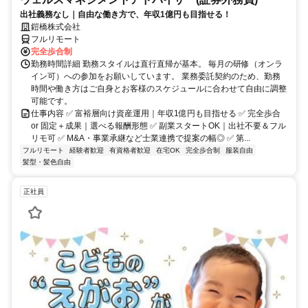
出社義務なし｜自由な働き方で、年収1億円も目指せる！
鎧橋株式会社
フルリモート
完全歩合制
勤務時間詳細 勤務スタイルは直行直帰が基本。 毎月の研修（オンラ
イン可）への参加をお願いしています。 業務委託契約のため、勤務
時間や働き方はご自身とお客様のスケジュールに合わせて自由に調整
可能です。
仕事内容 ✅ 富裕層向け資産運用｜年収1億円も目指せる ✅ 完全歩合
or 固定＋成果｜選べる報酬形態 ✅ 副業スタートOK｜出社不要＆フル
リモ可 ✅ M&A・事業承継など士業連携で提案の幅◎ ✅ 第...
フルリモート
経験者歓迎
有資格者歓迎
在宅OK
完全歩合制
服装自由
髪型・髪色自由
正社員