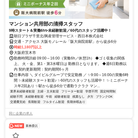
マンション共用部の清掃スタッフ
9時スタート＆実働6h✨未経験歓迎／60代のスタッフ活躍中！
朝日プラザ千里北/興産管理サービス・西日本株式会社
交通・アクセス 大阪モノレール「阪大病院前駅」から徒歩6分
時給1,180円以上
大阪府茨木市
勤務時間詳細 09:00～16:00（実働6h／休憩1h） ◆ゴミ収集の関係
上、 火・金、第1・第3水曜日は 勤務日となります。 ◆週6日勤務以
内 契約更新期間：契約期間6ヶ月
仕事内容 ＼ ダイビルグループで安定勤務 ／ ✨9:00～16:00の実働6時
間 ✨未経験スタート歓迎♪ ✨60代のスタッフも活躍中！ ✨ミニボーナ
ス年2回あり ✨駅から徒歩6分で通勤ラクラク マン...
業界未経験者歓迎
主婦・主夫歓迎
フリーター歓迎
学歴不問
固定時間制
経験不問
未経験者歓迎
午前
経験者歓迎
残業なし
夕方
ブランクOK
交通費支給
長期歓迎
フルタイム歓迎
長期休暇あり
同じ企業の求人
業務委託