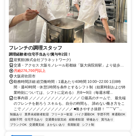
フレンチの調理スタッフ
調理経験者/住宅手当あり/賞与年2回！
迎賓館(株式会社プラネットワーク)
交通・アクセス 大阪モノレール彩都線「阪大病院前駅」より徒歩約
15分
月給276,700円以上
大阪府吹田市
勤務時間詳細 総労働時間：1週あたり40時間 10:00~22:00 1日8時
間・週40時間・休憩1時間を条件とするシフト制（始業時刻および終
業時刻については、シフトに定める） 月8〜9日（毎週水曜...
仕事内容 ／／／／／／／／／／／／／／ ◎最高のチームで、 最先端
のフレンチを創ろう スキルも、自分の時間も、 諦めない働き方をこ
こで ／／／／／／／／／／／／／／ ■働きやすさ抜群！ ￣￣V￣...
制服あり
業界未経験者歓迎
フリーター歓迎
バイク通勤OK
学歴不問
車通勤OK
経験不問
住宅手当あり
交通費全額支給
経験者歓迎
研修あり
賞与あり
ブランクOK
交通費支給
まかないあり
長期歓迎
シフト制