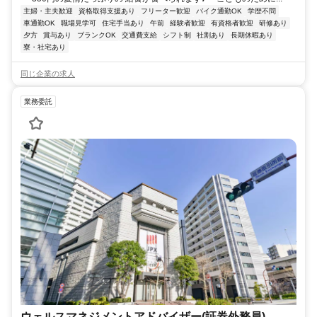
主婦・主夫歓迎
資格取得支援あり
フリーター歓迎
バイク通勤OK
学歴不問
車通勤OK
職場見学可
住宅手当あり
午前
経験者歓迎
有資格者歓迎
研修あり
夕方
賞与あり
ブランクOK
交通費支給
シフト制
社割あり
長期休暇あり
寮・社宅あり
同じ企業の求人
業務委託
ウェルスマネジメントアドバイザー(証券外務員)